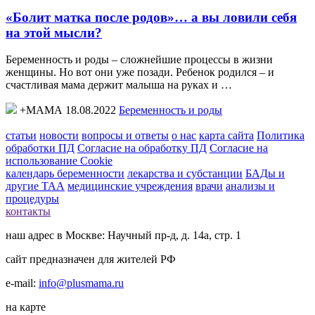
«Болит матка после родов»… а вы ловили себя
на этой мысли?
Беременность и роды – сложнейшие процессы в жизни
женщины. Но вот они уже позади. Ребенок родился – и
счастливая мама держит малыша на руках и …
+МАМА 18.08.2022
Беременность и роды
статьи
новости
вопросы и ответы
о нас
карта сайта
Политика
обработки ПД
Согласие на обработку ПД
Согласие на
использование Cookie
календарь беременности
лекарства и субстанции
БАДы и
другие ТАА
медицинские учреждения
врачи
анализы и
процедуры
контакты
наш адрес в Москве: Научный пр-д, д. 14а, стр. 1
сайт предназначен для жителей РФ
e-mail:
info@plusmama.ru
на карте