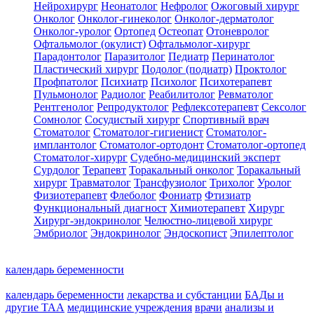
Нейрохирург
Неонатолог
Нефролог
Ожоговый хирург
Онколог
Онколог-гинеколог
Онколог-дерматолог
Онколог-уролог
Ортопед
Остеопат
Отоневролог
Офтальмолог (окулист)
Офтальмолог-хирург
Парадонтолог
Паразитолог
Педиатр
Перинатолог
Пластический хирург
Подолог (подиатр)
Проктолог
Профпатолог
Психиатр
Психолог
Психотерапевт
Пульмонолог
Радиолог
Реабилитолог
Ревматолог
Рентгенолог
Репродуктолог
Рефлексотерапевт
Сексолог
Сомнолог
Сосудистый хирург
Спортивный врач
Стоматолог
Стоматолог-гигиенист
Стоматолог-
имплантолог
Стоматолог-ортодонт
Стоматолог-ортопед
Стоматолог-хирург
Судебно-медицинский эксперт
Сурдолог
Терапевт
Торакальный онколог
Торакальный
хирург
Травматолог
Трансфузиолог
Трихолог
Уролог
Физиотерапевт
Флеболог
Фониатр
Фтизиатр
Функциональный диагност
Химиотерапевт
Хирург
Хирург-эндокринолог
Челюстно-лицевой хирург
Эмбриолог
Эндокринолог
Эндоскопист
Эпилептолог
календарь беременности
календарь беременности
лекарства и субстанции
БАДы и
другие ТАА
медицинские учреждения
врачи
анализы и