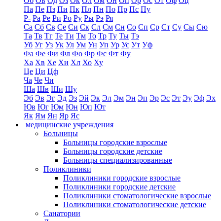
Об
Ов
Од
Оз
Ок
Ол
Ом
Он
Оп
Ор
Ос
От
Оф
Оц
Па
Пе
Пз
Пи
Пк
Пл
Пн
По
Пр
Пс
Пу
Р-
Ра
Ре
Ри
Ро
Ру
Ры
Рэ
Ря
Са
Сб
Св
Се
Си
Ск
Сл
См
Сн
Со
Сп
Ср
Ст
Су
Сы
Сю
Та
Тв
Тг
Те
Ти
Тм
То
Тр
Ту
Ты
Тэ
Уб
Уг
Уз
Ук
Ул
Ум
Ун
Уп
Ур
Ус
Ут
Уф
Фа
Фе
Фи
Фл
Фо
Фр
Фс
Фт
Фу
Ха
Хв
Хе
Хи
Хл
Хо
Ху
Це
Ци
Цф
Ча
Че
Чи
Ша
Шв
Ши
Шу
Эб
Эв
Эг
Эд
Эз
Эй
Эк
Эл
Эм
Эн
Эп
Эр
Эс
Эт
Эу
Эф
Эх
Юв
Юг
Юм
Юн
Юп
Ют
Як
Ям
Ян
Яр
Яс
медицинские учреждения
Больницы
Больницы городские взрослые
Больницы городские детские
Больницы специализированные
Поликлиники
Поликлиники городские взрослые
Поликлиники городские детские
Поликлиники стоматологические взрослые
Поликлиники стоматологические детские
Санатории