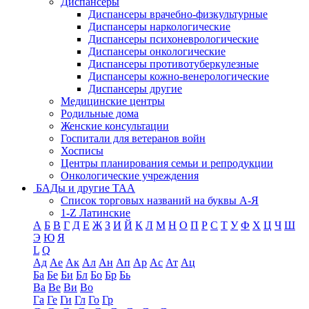
Диспансеры
Диспансеры врачебно-физкультурные
Диспансеры наркологические
Диспансеры психоневрологические
Диспансеры онкологические
Диспансеры противотуберкулезные
Диспансеры кожно-венерологические
Диспансеры другие
Медицинские центры
Родильные дома
Женские консультации
Госпитали для ветеранов войн
Хосписы
Центры планирования семьи и репродукции
Онкологические учреждения
БАДы и другие ТАА
Список торговых названий на буквы А-Я
1-Z Латинские
А
Б
В
Г
Д
Е
Ж
З
И
Й
К
Л
М
Н
О
П
Р
С
Т
У
Ф
Х
Ц
Ч
Ш
Э
Ю
Я
L
Q
Ад
Ае
Ак
Ал
Ан
Ап
Ар
Ас
Ат
Ац
Ба
Бе
Би
Бл
Бо
Бр
Бь
Ва
Ве
Ви
Во
Га
Ге
Ги
Гл
Го
Гр