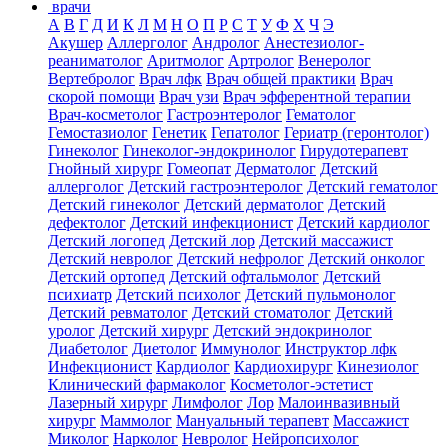
врачи
А
В
Г
Д
И
К
Л
М
Н
О
П
Р
С
Т
У
Ф
Х
Ч
Э
Акушер
Аллерголог
Андролог
Анестезиолог-
реаниматолог
Аритмолог
Артролог
Венеролог
Вертебролог
Врач лфк
Врач общей практики
Врач
скорой помощи
Врач узи
Врач эфферентной терапии
Врач-косметолог
Гастроэнтеролог
Гематолог
Гемостазиолог
Генетик
Гепатолог
Гериатр (геронтолог)
Гинеколог
Гинеколог-эндокринолог
Гирудотерапевт
Гнойный хирург
Гомеопат
Дерматолог
Детский
аллерголог
Детский гастроэнтеролог
Детский гематолог
Детский гинеколог
Детский дерматолог
Детский
дефектолог
Детский инфекционист
Детский кардиолог
Детский логопед
Детский лор
Детский массажист
Детский невролог
Детский нефролог
Детский онколог
Детский ортопед
Детский офтальмолог
Детский
психиатр
Детский психолог
Детский пульмонолог
Детский ревматолог
Детский стоматолог
Детский
уролог
Детский хирург
Детский эндокринолог
Диабетолог
Диетолог
Иммунолог
Инструктор лфк
Инфекционист
Кардиолог
Кардиохирург
Кинезиолог
Клинический фармаколог
Косметолог-эстетист
Лазерный хирург
Лимфолог
Лор
Малоинвазивный
хирург
Маммолог
Мануальный терапевт
Массажист
Миколог
Нарколог
Невролог
Нейропсихолог