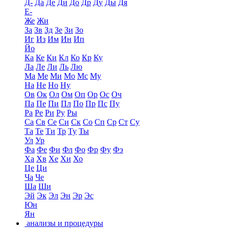
Д-
Да
Де
Ди
До
Др
Ду
Ды
Дя
Е-
Же
Жи
За
Зв
Зд
Зе
Зи
Зо
Иг
Из
Им
Ин
Ип
Йо
Ка
Ке
Ки
Кл
Ко
Кр
Ку
Ла
Ле
Ли
Ль
Лю
Ма
Ме
Ми
Мо
Мс
Му
На
Не
Но
Ну
Ов
Ок
Ол
Ом
Оп
Ор
Ос
Оч
Па
Пе
Пи
Пл
По
Пр
Пс
Пу
Ра
Ре
Ри
Ру
Ры
Са
Св
Се
Си
Ск
Со
Сп
Ср
Ст
Су
Та
Те
Ти
Тр
Ту
Ты
Ул
Ур
Фа
Фе
Фи
Фл
Фо
Фр
Фу
Фэ
Ха
Хв
Хе
Хи
Хо
Це
Ци
Ча
Че
Ша
Ши
Эй
Эк
Эл
Эн
Эр
Эс
Юн
Ян
анализы и процедуры