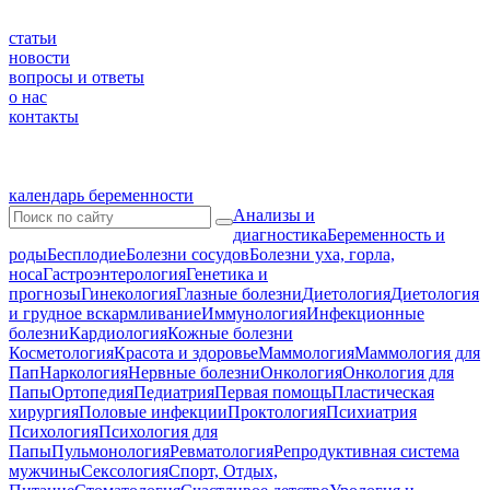
статьи
новости
вопросы и ответы
о нас
контакты
календарь беременности
Анализы и
диагностика
Беременность и
роды
Бесплодие
Болезни сосудов
Болезни уха, горла,
носа
Гастроэнтерология
Генетика и
прогнозы
Гинекология
Глазные болезни
Диетология
Диетология
и грудное вскармливание
Иммунология
Инфекционные
болезни
Кардиология
Кожные болезни
Косметология
Красота и здоровье
Маммология
Маммология для
Пап
Наркология
Нервные болезни
Онкология
Онкология для
Папы
Ортопедия
Педиатрия
Первая помощь
Пластическая
хирургия
Половые инфекции
Проктология
Психиатрия
Психология
Психология для
Папы
Пульмонология
Ревматология
Репродуктивная система
мужчины
Сексология
Спорт, Отдых,