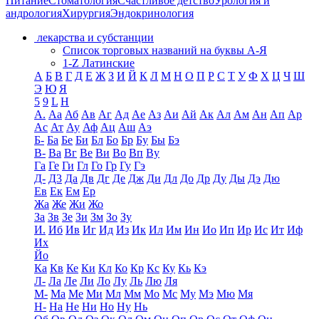
Питание
Стоматология
Счастливое детство
Урология и
андрология
Хирургия
Эндокринология
лекарства и субстанции
Список торговых названий на буквы А-Я
1-Z Латинские
А
Б
В
Г
Д
Е
Ж
З
И
Й
К
Л
М
Н
О
П
Р
С
Т
У
Ф
Х
Ц
Ч
Ш
Э
Ю
Я
5
9
L
H
А.
Аа
Аб
Ав
Аг
Ад
Ае
Аз
Аи
Ай
Ак
Ал
Ам
Ан
Ап
Ар
Ас
Ат
Ау
Аф
Ац
Аш
Аэ
Б-
Ба
Бе
Би
Бл
Бо
Бр
Бу
Бы
Бэ
В-
Ва
Вг
Ве
Ви
Во
Вп
Ву
Га
Ге
Ги
Гл
Го
Гр
Гу
Гэ
Д-
Д3
Да
Дв
Дг
Де
Дж
Ди
Дл
До
Др
Ду
Ды
Дэ
Дю
Ев
Ек
Ем
Ер
Жа
Же
Жи
Жо
За
Зв
Зе
Зи
Зм
Зо
Зу
И.
Иб
Ив
Иг
Ид
Из
Ик
Ил
Им
Ин
Ио
Ип
Ир
Ис
Ит
Иф
Их
Йо
Ка
Кв
Ке
Ки
Кл
Ко
Кр
Кс
Ку
Кь
Кэ
Л-
Ла
Ле
Ли
Ло
Лу
Ль
Лю
Ля
М-
Ма
Ме
Ми
Мл
Мм
Мо
Мс
Му
Мэ
Мю
Мя
Н-
На
Не
Ни
Но
Ну
Нь