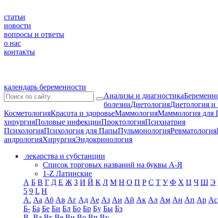
статьи
новости
вопросы и ответы
о нас
контакты
календарь беременности
Анализы и диагностика
Беременно
болезни
Диетология
Диетология и
Косметология
Красота и здоровье
Маммология
Маммология для 
хирургия
Половые инфекции
Проктология
Психиатрия
Психология
Психология для Папы
Пульмонология
Ревматология
андрология
Хирургия
Эндокринология
лекарства и субстанции
Список торговых названий на буквы А-Я
1-Z Латинские
А
Б
В
Г
Д
Е
Ж
З
И
Й
К
Л
М
Н
О
П
Р
С
Т
У
Ф
Х
Ц
Ч
Ш
Э
5
9
L
H
А.
Аа
Аб
Ав
Аг
Ад
Ае
Аз
Аи
Ай
Ак
Ал
Ам
Ан
Ап
Ар
Ас
Б-
Ба
Бе
Би
Бл
Бо
Бр
Бу
Бы
Бэ
В-
Ва
Вг
Ве
Ви
Во
Вп
Ву