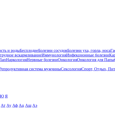
сть и роды
Бесплодие
Болезни сосудов
Болезни уха, горла, носа
Га
 грудное вскармливание
Иммунология
Инфекционные болезни
Ка
Пап
Наркология
Нервные болезни
Онкология
Онкология для Папы
Репродуктивная система мужчины
Сексология
Спорт, Отдых, Пи
Ю
Я
Ат
Ау
Аф
Ац
Аш
Аэ