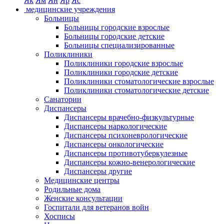
Як
Ям
Ян
Яр
Яс
медицинские учреждения
Больницы
Больницы городские взрослые
Больницы городские детские
Больницы специализированные
Поликлиники
Поликлиники городские взрослые
Поликлиники городские детские
Поликлиники стоматологические взрослые
Поликлиники стоматологические детские
Санатории
Диспансеры
Диспансеры врачебно-физкультурные
Диспансеры наркологические
Диспансеры психоневрологические
Диспансеры онкологические
Диспансеры противотуберкулезные
Диспансеры кожно-венерологические
Диспансеры другие
Медицинские центры
Родильные дома
Женские консультации
Госпитали для ветеранов войн
Хосписы