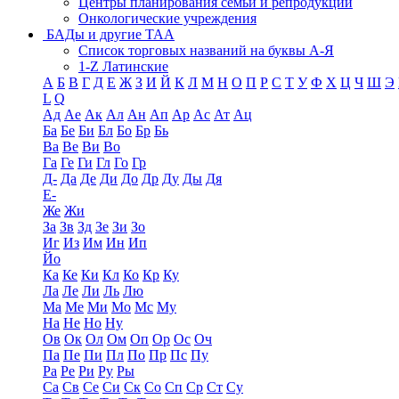
Центры планирования семьи и репродукции
Онкологические учреждения
БАДы и другие ТАА
Список торговых названий на буквы А-Я
1-Z Латинские
А
Б
В
Г
Д
Е
Ж
З
И
Й
К
Л
М
Н
О
П
Р
С
Т
У
Ф
Х
Ц
Ч
Ш
Э
L
Q
Ад
Ае
Ак
Ал
Ан
Ап
Ар
Ас
Ат
Ац
Ба
Бе
Би
Бл
Бо
Бр
Бь
Ва
Ве
Ви
Во
Га
Ге
Ги
Гл
Го
Гр
Д-
Да
Де
Ди
До
Др
Ду
Ды
Дя
Е-
Же
Жи
За
Зв
Зд
Зе
Зи
Зо
Иг
Из
Им
Ин
Ип
Йо
Ка
Ке
Ки
Кл
Ко
Кр
Ку
Ла
Ле
Ли
Ль
Лю
Ма
Ме
Ми
Мо
Мс
Му
На
Не
Но
Ну
Ов
Ок
Ол
Ом
Оп
Ор
Ос
Оч
Па
Пе
Пи
Пл
По
Пр
Пс
Пу
Ра
Ре
Ри
Ру
Ры
Са
Св
Се
Си
Ск
Со
Сп
Ср
Ст
Су