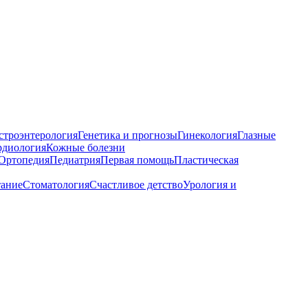
строэнтерология
Генетика и прогнозы
Гинекология
Глазные
рдиология
Кожные болезни
Ортопедия
Педиатрия
Первая помощь
Пластическая
тание
Стоматология
Счастливое детство
Урология и