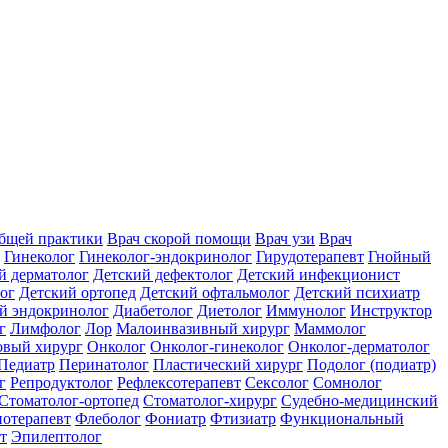
общей практики
Врач скорой помощи
Врач узи
Врач
Гинеколог
Гинеколог-эндокринолог
Гирудотерапевт
Гнойный
й дерматолог
Детский дефектолог
Детский инфекционист
ог
Детский ортопед
Детский офтальмолог
Детский психиатр
й эндокринолог
Диабетолог
Диетолог
Иммунолог
Инструктор
г
Лимфолог
Лор
Малоинвазивный хирург
Маммолог
вый хирург
Онколог
Онколог-гинеколог
Онколог-дерматолог
Педиатр
Перинатолог
Пластический хирург
Подолог (подиатр)
г
Репродуктолог
Рефлексотерапевт
Сексолог
Сомнолог
Стоматолог-ортопед
Стоматолог-хирург
Судебно-медицинский
отерапевт
Флеболог
Фониатр
Фтизиатр
Функциональный
т
Эпилептолог