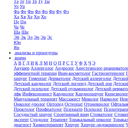
Та
Те
Ти
Тр
Ту
Ты
Ул
Ур
Фа
Фе
Фи
Фл
Фо
Фр
Фу
Фэ
Ха
Хв
Хе
Хи
Хо
Це
Ци
Ча
Че
Ша
Ши
Эй
Эк
Эл
Эн
Эр
Эс
Юн
Ян
анализы и процедуры
врачи
А
В
Г
Д
И
К
Л
М
Н
О
П
Р
С
Т
У
Ф
Х
Ч
Э
Акушер
Аллерголог
Андролог
Анестезиолог-реаниматол
эфферентной терапии
Врач-косметолог
Гастроэнтеролог
хирург
Гомеопат
Дерматолог
Детский аллерголог
Детски
Детский кардиолог
Детский логопед
Детский лор
Детски
Детский психолог
Детский пульмонолог
Детский ревмат
лфк
Инфекционист
Кардиолог
Кардиохирург
Кинезиоло
Мануальный терапевт
Массажист
Миколог
Нарколог
Нев
Онколог-уролог
Ортопед
Остеопат
Отоневролог
Офтальм
Проктолог
Профпатолог
Психиатр
Психолог
Психотерап
Сосудистый хирург
Спортивный врач
Стоматолог
Стомат
эксперт
Сурдолог
Терапевт
Торакальный онколог
Торака
диагност
Химиотерапевт
Хирург
Хирург-эндокринолог
Ч