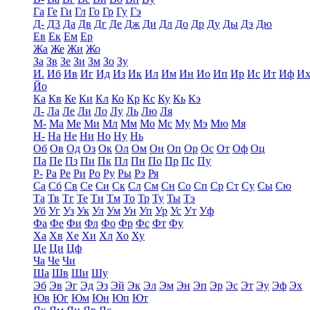
Га
Ге
Ги
Гл
Го
Гр
Гу
Гэ
Д-
Д3
Да
Дв
Дг
Де
Дж
Ди
Дл
До
Др
Ду
Ды
Дэ
Дю
Ев
Ек
Ем
Ер
Жа
Же
Жи
Жо
За
Зв
Зе
Зи
Зм
Зо
Зу
И.
Иб
Ив
Иг
Ид
Из
Ик
Ил
Им
Ин
Ио
Ип
Ир
Ис
Ит
Иф
И
Йо
Ка
Кв
Ке
Ки
Кл
Ко
Кр
Кс
Ку
Кь
Кэ
Л-
Ла
Ле
Ли
Ло
Лу
Ль
Лю
Ля
М-
Ма
Ме
Ми
Мл
Мм
Мо
Мс
Му
Мэ
Мю
Мя
Н-
На
Не
Ни
Но
Ну
Нь
Об
Ов
Од
Оз
Ок
Ол
Ом
Он
Оп
Ор
Ос
От
Оф
Оц
Па
Пе
Пз
Пи
Пк
Пл
Пн
По
Пр
Пс
Пу
Р-
Ра
Ре
Ри
Ро
Ру
Ры
Рэ
Ря
Са
Сб
Св
Се
Си
Ск
Сл
См
Сн
Со
Сп
Ср
Ст
Су
Сы
Сю
Та
Тв
Тг
Те
Ти
Тм
То
Тр
Ту
Ты
Тэ
Уб
Уг
Уз
Ук
Ул
Ум
Ун
Уп
Ур
Ус
Ут
Уф
Фа
Фе
Фи
Фл
Фо
Фр
Фс
Фт
Фу
Ха
Хв
Хе
Хи
Хл
Хо
Ху
Це
Ци
Цф
Ча
Че
Чи
Ша
Шв
Ши
Шу
Эб
Эв
Эг
Эд
Эз
Эй
Эк
Эл
Эм
Эн
Эп
Эр
Эс
Эт
Эу
Эф
Эх
Юв
Юг
Юм
Юн
Юп
Ют