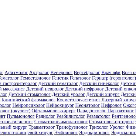
ог
Аритмолог
Артролог
Венеролог
Вертебролог
Врач лфк
Врач 
Гематолог
Гемостазиолог
Генетик
Гепатолог
Гериатр (геронтолог)
й гастроэнтеролог
Детский гематолог
Детский гинеколог
Детски
й массажист
Детский невролог
Детский нефролог
Детский онкол
олог
Детский стоматолог
Детский уролог
Детский хирург
Детски
г
Клинический фармаколог
Косметолог-эстетист
Лазерный хирур
ролог
Нейропсихолог
Нейрохирург
Неонатолог
Нефролог
Ожого
олог (окулист)
Офтальмолог-хирург
Парадонтолог
Паразитолог
евт
Пульмонолог
Радиолог
Реабилитолог
Ревматолог
Рентгеноло
олог-гигиенист
Стоматолог-имплантолог
Стоматолог-ортодонт
льный хирург
Травматолог
Трансфузиолог
Трихолог
Уролог
Физи
елюстно-лицевой хирург
Эмбриолог
Эндокринолог
Эндоскопис