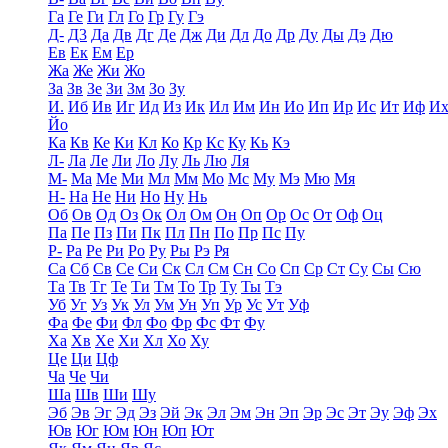
Га
Ге
Ги
Гл
Го
Гр
Гу
Гэ
Д-
Д3
Да
Дв
Дг
Де
Дж
Ди
Дл
До
Др
Ду
Ды
Дэ
Дю
Ев
Ек
Ем
Ер
Жа
Же
Жи
Жо
За
Зв
Зе
Зи
Зм
Зо
Зу
И.
Иб
Ив
Иг
Ид
Из
Ик
Ил
Им
Ин
Ио
Ип
Ир
Ис
Ит
Иф
И
Йо
Ка
Кв
Ке
Ки
Кл
Ко
Кр
Кс
Ку
Кь
Кэ
Л-
Ла
Ле
Ли
Ло
Лу
Ль
Лю
Ля
М-
Ма
Ме
Ми
Мл
Мм
Мо
Мс
Му
Мэ
Мю
Мя
Н-
На
Не
Ни
Но
Ну
Нь
Об
Ов
Од
Оз
Ок
Ол
Ом
Он
Оп
Ор
Ос
От
Оф
Оц
Па
Пе
Пз
Пи
Пк
Пл
Пн
По
Пр
Пс
Пу
Р-
Ра
Ре
Ри
Ро
Ру
Ры
Рэ
Ря
Са
Сб
Св
Се
Си
Ск
Сл
См
Сн
Со
Сп
Ср
Ст
Су
Сы
Сю
Та
Тв
Тг
Те
Ти
Тм
То
Тр
Ту
Ты
Тэ
Уб
Уг
Уз
Ук
Ул
Ум
Ун
Уп
Ур
Ус
Ут
Уф
Фа
Фе
Фи
Фл
Фо
Фр
Фс
Фт
Фу
Ха
Хв
Хе
Хи
Хл
Хо
Ху
Це
Ци
Цф
Ча
Че
Чи
Ша
Шв
Ши
Шу
Эб
Эв
Эг
Эд
Эз
Эй
Эк
Эл
Эм
Эн
Эп
Эр
Эс
Эт
Эу
Эф
Эх
Юв
Юг
Юм
Юн
Юп
Ют