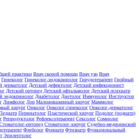
общей практики
Врач скорой помощи
Врач узи
Врач
Гинеколог
Гинеколог-эндокринолог
Гирудотерапевт
Гнойный
й дерматолог
Детский дефектолог
Детский инфекционист
ог
Детский ортопед
Детский офтальмолог
Детский психиатр
й эндокринолог
Диабетолог
Диетолог
Иммунолог
Инструктор
г
Лимфолог
Лор
Малоинвазивный хирург
Маммолог
вый хирург
Онколог
Онколог-гинеколог
Онколог-дерматолог
Педиатр
Перинатолог
Пластический хирург
Подолог (подиатр)
г
Репродуктолог
Рефлексотерапевт
Сексолог
Сомнолог
Стоматолог-ортопед
Стоматолог-хирург
Судебно-медицинский
отерапевт
Флеболог
Фониатр
Фтизиатр
Функциональный
т
Эпилептолог