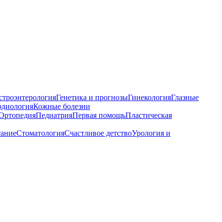
строэнтерология
Генетика и прогнозы
Гинекология
Глазные
рдиология
Кожные болезни
Ортопедия
Педиатрия
Первая помощь
Пластическая
тание
Стоматология
Счастливое детство
Урология и