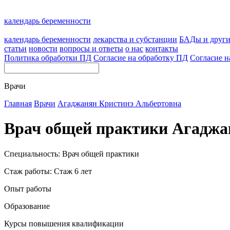
календарь беременности
календарь беременности
лекарства и субстанции
БАДы и друг
статьи
новости
вопросы и ответы
о нас
контакты
Политика обработки ПД
Согласие на обработку ПД
Согласие н
Врачи
Главная
Врачи
Агаджанян Кристинэ Альбертовна
Врач общей практики Агаджа
Специальность: Врач общей практики
Стаж работы: Стаж 6 лет
Опыт работы
Образование
Курсы повышения квалификации