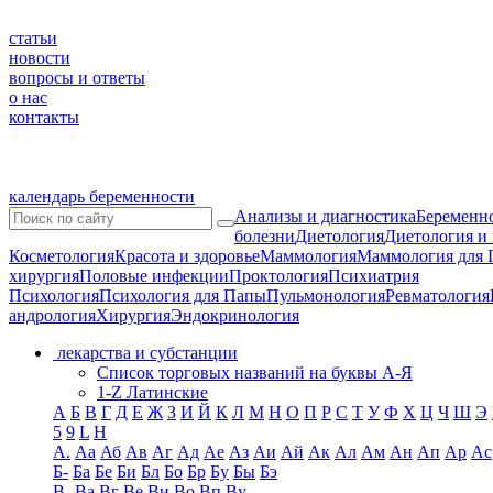
статьи
новости
вопросы и ответы
о нас
контакты
календарь беременности
Анализы и диагностика
Беременно
болезни
Диетология
Диетология и
Косметология
Красота и здоровье
Маммология
Маммология для 
хирургия
Половые инфекции
Проктология
Психиатрия
Психология
Психология для Папы
Пульмонология
Ревматология
андрология
Хирургия
Эндокринология
лекарства и субстанции
Список торговых названий на буквы А-Я
1-Z Латинские
А
Б
В
Г
Д
Е
Ж
З
И
Й
К
Л
М
Н
О
П
Р
С
Т
У
Ф
Х
Ц
Ч
Ш
Э
5
9
L
H
А.
Аа
Аб
Ав
Аг
Ад
Ае
Аз
Аи
Ай
Ак
Ал
Ам
Ан
Ап
Ар
Ас
Б-
Ба
Бе
Би
Бл
Бо
Бр
Бу
Бы
Бэ
В-
Ва
Вг
Ве
Ви
Во
Вп
Ву