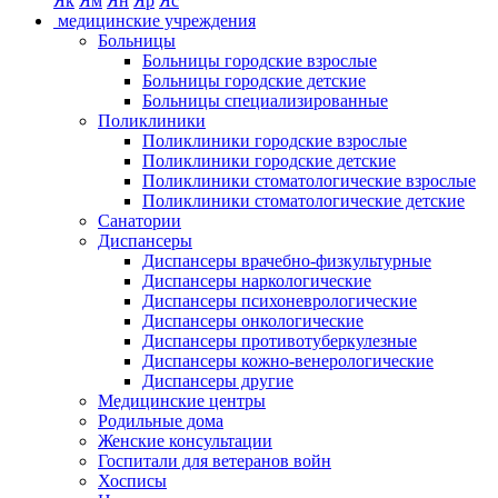
Як
Ям
Ян
Яр
Яс
медицинские учреждения
Больницы
Больницы городские взрослые
Больницы городские детские
Больницы специализированные
Поликлиники
Поликлиники городские взрослые
Поликлиники городские детские
Поликлиники стоматологические взрослые
Поликлиники стоматологические детские
Санатории
Диспансеры
Диспансеры врачебно-физкультурные
Диспансеры наркологические
Диспансеры психоневрологические
Диспансеры онкологические
Диспансеры противотуберкулезные
Диспансеры кожно-венерологические
Диспансеры другие
Медицинские центры
Родильные дома
Женские консультации
Госпитали для ветеранов войн
Хосписы