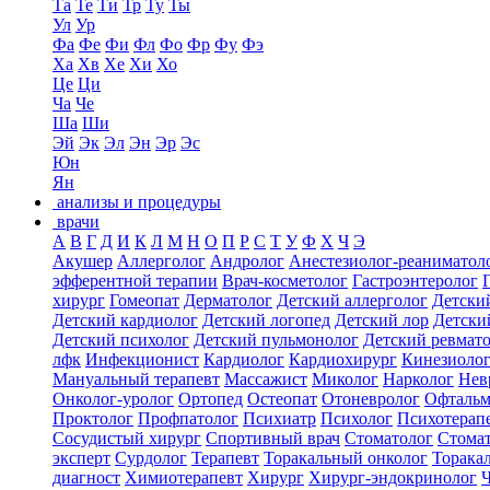
Та
Те
Ти
Тр
Ту
Ты
Ул
Ур
Фа
Фе
Фи
Фл
Фо
Фр
Фу
Фэ
Ха
Хв
Хе
Хи
Хо
Це
Ци
Ча
Че
Ша
Ши
Эй
Эк
Эл
Эн
Эр
Эс
Юн
Ян
анализы и процедуры
врачи
А
В
Г
Д
И
К
Л
М
Н
О
П
Р
С
Т
У
Ф
Х
Ч
Э
Акушер
Аллерголог
Андролог
Анестезиолог-реаниматол
эфферентной терапии
Врач-косметолог
Гастроэнтеролог
хирург
Гомеопат
Дерматолог
Детский аллерголог
Детски
Детский кардиолог
Детский логопед
Детский лор
Детски
Детский психолог
Детский пульмонолог
Детский ревмат
лфк
Инфекционист
Кардиолог
Кардиохирург
Кинезиоло
Мануальный терапевт
Массажист
Миколог
Нарколог
Нев
Онколог-уролог
Ортопед
Остеопат
Отоневролог
Офтальм
Проктолог
Профпатолог
Психиатр
Психолог
Психотерап
Сосудистый хирург
Спортивный врач
Стоматолог
Стомат
эксперт
Сурдолог
Терапевт
Торакальный онколог
Торака
диагност
Химиотерапевт
Хирург
Хирург-эндокринолог
Ч