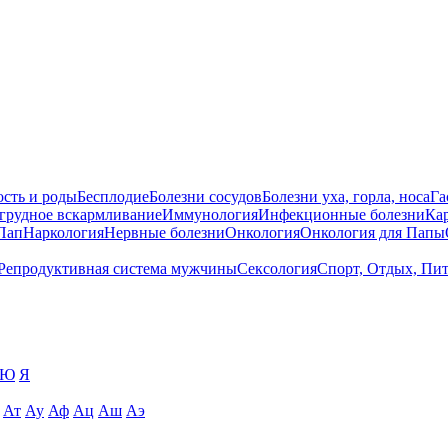
сть и роды
Бесплодие
Болезни сосудов
Болезни уха, горла, носа
Га
 грудное вскармливание
Иммунология
Инфекционные болезни
Ка
Пап
Наркология
Нервные болезни
Онкология
Онкология для Папы
Репродуктивная система мужчины
Сексология
Спорт, Отдых, Пи
Ю
Я
Ат
Ау
Аф
Ац
Аш
Аэ