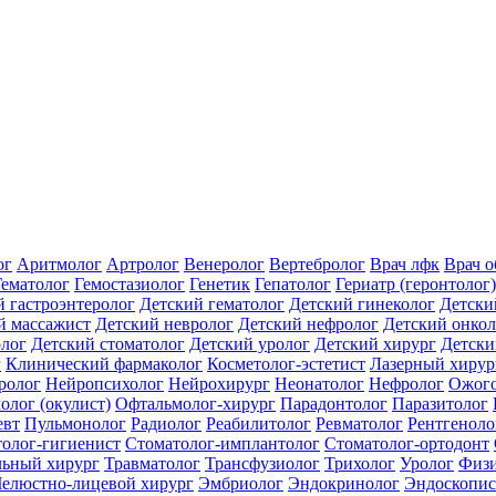
ог
Аритмолог
Артролог
Венеролог
Вертебролог
Врач лфк
Врач 
Гематолог
Гемостазиолог
Генетик
Гепатолог
Гериатр (геронтолог)
й гастроэнтеролог
Детский гематолог
Детский гинеколог
Детски
й массажист
Детский невролог
Детский нефролог
Детский онкол
олог
Детский стоматолог
Детский уролог
Детский хирург
Детски
г
Клинический фармаколог
Косметолог-эстетист
Лазерный хирур
ролог
Нейропсихолог
Нейрохирург
Неонатолог
Нефролог
Ожого
олог (окулист)
Офтальмолог-хирург
Парадонтолог
Паразитолог
евт
Пульмонолог
Радиолог
Реабилитолог
Ревматолог
Рентгеноло
олог-гигиенист
Стоматолог-имплантолог
Стоматолог-ортодонт
льный хирург
Травматолог
Трансфузиолог
Трихолог
Уролог
Физи
елюстно-лицевой хирург
Эмбриолог
Эндокринолог
Эндоскопис