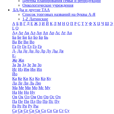
Центры планирования семьи и репродукции
Онкологические учреждения
БАДы и другие ТАА
Список торговых названий на буквы А-Я
1-Z Латинские
А
Б
В
Г
Д
Е
Ж
З
И
Й
К
Л
М
Н
О
П
Р
С
Т
У
Ф
Х
Ц
Ч
Ш
Э
L
Q
Ад
Ае
Ак
Ал
Ан
Ап
Ар
Ас
Ат
Ац
Ба
Бе
Би
Бл
Бо
Бр
Бь
Ва
Ве
Ви
Во
Га
Ге
Ги
Гл
Го
Гр
Д-
Да
Де
Ди
До
Др
Ду
Ды
Дя
Е-
Же
Жи
За
Зв
Зд
Зе
Зи
Зо
Иг
Из
Им
Ин
Ип
Йо
Ка
Ке
Ки
Кл
Ко
Кр
Ку
Ла
Ле
Ли
Ль
Лю
Ма
Ме
Ми
Мо
Мс
Му
На
Не
Но
Ну
Ов
Ок
Ол
Ом
Оп
Ор
Ос
Оч
Па
Пе
Пи
Пл
По
Пр
Пс
Пу
Ра
Ре
Ри
Ру
Ры
Са
Св
Се
Си
Ск
Со
Сп
Ср
Ст
Су