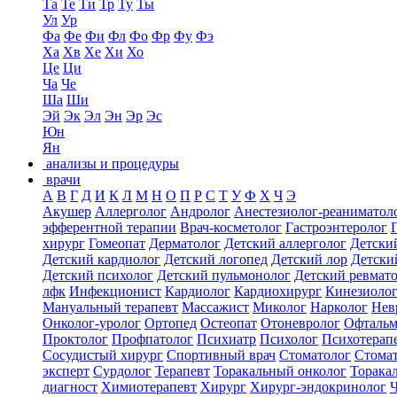
Та
Те
Ти
Тр
Ту
Ты
Ул
Ур
Фа
Фе
Фи
Фл
Фо
Фр
Фу
Фэ
Ха
Хв
Хе
Хи
Хо
Це
Ци
Ча
Че
Ша
Ши
Эй
Эк
Эл
Эн
Эр
Эс
Юн
Ян
анализы и процедуры
врачи
А
В
Г
Д
И
К
Л
М
Н
О
П
Р
С
Т
У
Ф
Х
Ч
Э
Акушер
Аллерголог
Андролог
Анестезиолог-реаниматол
эфферентной терапии
Врач-косметолог
Гастроэнтеролог
хирург
Гомеопат
Дерматолог
Детский аллерголог
Детски
Детский кардиолог
Детский логопед
Детский лор
Детски
Детский психолог
Детский пульмонолог
Детский ревмат
лфк
Инфекционист
Кардиолог
Кардиохирург
Кинезиоло
Мануальный терапевт
Массажист
Миколог
Нарколог
Нев
Онколог-уролог
Ортопед
Остеопат
Отоневролог
Офтальм
Проктолог
Профпатолог
Психиатр
Психолог
Психотерап
Сосудистый хирург
Спортивный врач
Стоматолог
Стомат
эксперт
Сурдолог
Терапевт
Торакальный онколог
Торака
диагност
Химиотерапевт
Хирург
Хирург-эндокринолог
Ч