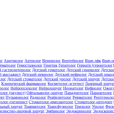
ог
Аритмолог
Артролог
Венеролог
Вертебролог
Врач лфк
Врач 
Гематолог
Гемостазиолог
Генетик
Гепатолог
Гериатр (геронтолог)
й гастроэнтеролог
Детский гематолог
Детский гинеколог
Детски
й массажист
Детский невролог
Детский нефролог
Детский онкол
олог
Детский стоматолог
Детский уролог
Детский хирург
Детски
г
Клинический фармаколог
Косметолог-эстетист
Лазерный хирур
ролог
Нейропсихолог
Нейрохирург
Неонатолог
Нефролог
Ожого
олог (окулист)
Офтальмолог-хирург
Парадонтолог
Паразитолог
евт
Пульмонолог
Радиолог
Реабилитолог
Ревматолог
Рентгеноло
олог-гигиенист
Стоматолог-имплантолог
Стоматолог-ортодонт
льный хирург
Травматолог
Трансфузиолог
Трихолог
Уролог
Физи
елюстно-лицевой хирург
Эмбриолог
Эндокринолог
Эндоскопис