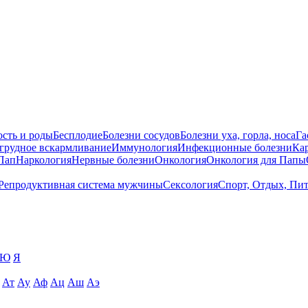
сть и роды
Бесплодие
Болезни сосудов
Болезни уха, горла, носа
Га
 грудное вскармливание
Иммунология
Инфекционные болезни
Ка
Пап
Наркология
Нервные болезни
Онкология
Онкология для Папы
Репродуктивная система мужчины
Сексология
Спорт, Отдых, Пи
Ю
Я
Ат
Ау
Аф
Ац
Аш
Аэ