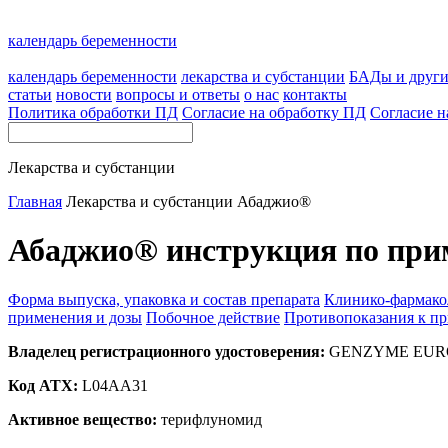
календарь беременности
календарь беременности
лекарства и субстанции
БАДы и друг
статьи
новости
вопросы и ответы
о нас
контакты
Политика обработки ПД
Согласие на обработку ПД
Согласие н
Лекарства и субстанции
Главная
Лекарства и субстанции
Абаджио®
Абаджио® инструкция по при
Форма выпуска, упаковка и состав препарата
Клинико-фармако
применения и дозы
Побочное действие
Противопоказания к п
Владелец регистрационного удостоверения:
GENZYME EUROP
Код ATX:
L04AA31
Активное вещество:
терифлуномид