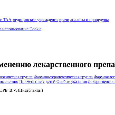
ие ТАА
медицинские учреждения
врачи
анализы и процедуры
а использование Cookie
менению лекарственного препа
логическая группа
Фармако-терапевтическая группа
Фармаколог
рименению
Применение у детей
Особые указания
Лекарственное
E, B.V. (Нидерланды)