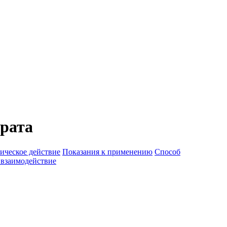
рата
ическое действие
Показания к применению
Способ
 взаимодействие