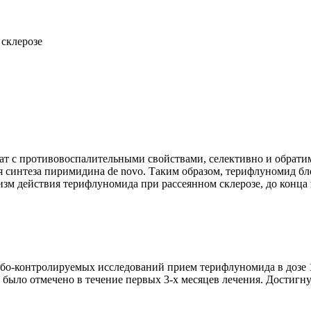
склерозе
т с противовоспалительными свойствами, селективно и обра
я синтеза пиримидина de novo. Таким образом, терифлуномид 
зм действия терифлуномида при рассеянном склерозе, до конца 
ебо-контролируемых исследований прием терифлуномида в дозе 1
 было отмечено в течение первых 3-х месяцев лечения. Достигн