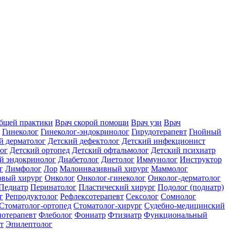
общей практики
Врач скорой помощи
Врач узи
Врач
Гинеколог
Гинеколог-эндокринолог
Гирудотерапевт
Гнойный
й дерматолог
Детский дефектолог
Детский инфекционист
ог
Детский ортопед
Детский офтальмолог
Детский психиатр
й эндокринолог
Диабетолог
Диетолог
Иммунолог
Инструктор
г
Лимфолог
Лор
Малоинвазивный хирург
Маммолог
вый хирург
Онколог
Онколог-гинеколог
Онколог-дерматолог
Педиатр
Перинатолог
Пластический хирург
Подолог (подиатр)
г
Репродуктолог
Рефлексотерапевт
Сексолог
Сомнолог
Стоматолог-ортопед
Стоматолог-хирург
Судебно-медицинский
отерапевт
Флеболог
Фониатр
Фтизиатр
Функциональный
т
Эпилептолог