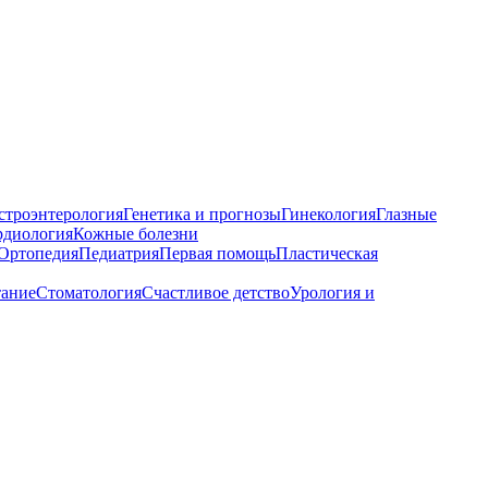
строэнтерология
Генетика и прогнозы
Гинекология
Глазные
рдиология
Кожные болезни
Ортопедия
Педиатрия
Первая помощь
Пластическая
тание
Стоматология
Счастливое детство
Урология и