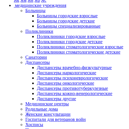
Як
Ям
Ян
Яр
Яс
медицинские учреждения
Больницы
Больницы городские взрослые
Больницы городские детские
Больницы специализированные
Поликлиники
Поликлиники городские взрослые
Поликлиники городские детские
Поликлиники стоматологические взрослые
Поликлиники стоматологические детские
Санатории
Диспансеры
Диспансеры врачебно-физкультурные
Диспансеры наркологические
Диспансеры психоневрологические
Диспансеры онкологические
Диспансеры противотуберкулезные
Диспансеры кожно-венерологические
Диспансеры другие
Медицинские центры
Родильные дома
Женские консультации
Госпитали для ветеранов войн
Хосписы