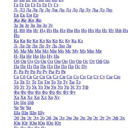
Га
Ге
Ги
Гл
Го
Гр
Гу
Гэ
Д-
Д3
Да
Дв
Дг
Де
Дж
Ди
Дл
До
Др
Ду
Ды
Дэ
Дю
Ев
Ек
Ем
Ер
Жа
Же
Жи
Жо
За
Зв
Зе
Зи
Зм
Зо
Зу
И.
Иб
Ив
Иг
Ид
Из
Ик
Ил
Им
Ин
Ио
Ип
Ир
Ис
Ит
Иф
И
Йо
Ка
Кв
Ке
Ки
Кл
Ко
Кр
Кс
Ку
Кь
Кэ
Л-
Ла
Ле
Ли
Ло
Лу
Ль
Лю
Ля
М-
Ма
Ме
Ми
Мл
Мм
Мо
Мс
Му
Мэ
Мю
Мя
Н-
На
Не
Ни
Но
Ну
Нь
Об
Ов
Од
Оз
Ок
Ол
Ом
Он
Оп
Ор
Ос
От
Оф
Оц
Па
Пе
Пз
Пи
Пк
Пл
Пн
По
Пр
Пс
Пу
Р-
Ра
Ре
Ри
Ро
Ру
Ры
Рэ
Ря
Са
Сб
Св
Се
Си
Ск
Сл
См
Сн
Со
Сп
Ср
Ст
Су
Сы
Сю
Та
Тв
Тг
Те
Ти
Тм
То
Тр
Ту
Ты
Тэ
Уб
Уг
Уз
Ук
Ул
Ум
Ун
Уп
Ур
Ус
Ут
Уф
Фа
Фе
Фи
Фл
Фо
Фр
Фс
Фт
Фу
Ха
Хв
Хе
Хи
Хл
Хо
Ху
Це
Ци
Цф
Ча
Че
Чи
Ша
Шв
Ши
Шу
Эб
Эв
Эг
Эд
Эз
Эй
Эк
Эл
Эм
Эн
Эп
Эр
Эс
Эт
Эу
Эф
Эх
Юв
Юг
Юм
Юн
Юп
Ют