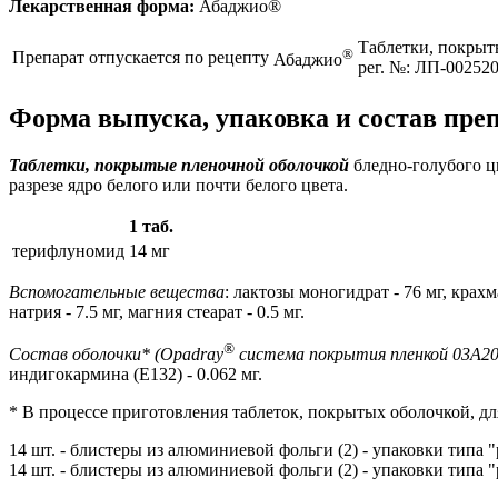
Лекарственная форма:
Абаджио®
Таблетки, покрыт
®
Препарат отпускается по рецепту
Абаджио
рег. №: ЛП-002520
Форма выпуска, упаковка и состав пре
Таблетки, покрытые пленочной оболочкой
бледно-голубого цв
разрезе ядро белого или почти белого цвета.
1 таб.
терифлуномид
14 мг
Вспомогательные вещества
: лактозы моногидрат - 76 мг, крах
натрия - 7.5 мг, магния стеарат - 0.5 мг.
®
Состав оболочки* (Opadray
система покрытия пленкой 03А206
индигокармина (Е132) - 0.062 мг.
* В процессе приготовления таблеток, покрытых оболочкой, д
14 шт. - блистеры из алюминиевой фольги (2) - упаковки типа "
14 шт. - блистеры из алюминиевой фольги (2) - упаковки типа "