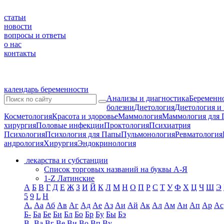
статьи
новости
вопросы и ответы
о нас
контакты
календарь беременности
Анализы и диагностика
Беременно
болезни
Диетология
Диетология и
Косметология
Красота и здоровье
Маммология
Маммология для 
хирургия
Половые инфекции
Проктология
Психиатрия
Психология
Психология для Папы
Пульмонология
Ревматология
андрология
Хирургия
Эндокринология
лекарства и субстанции
Список торговых названий на буквы А-Я
1-Z Латинские
А
Б
В
Г
Д
Е
Ж
З
И
Й
К
Л
М
Н
О
П
Р
С
Т
У
Ф
Х
Ц
Ч
Ш
Э
5
9
L
H
А.
Аа
Аб
Ав
Аг
Ад
Ае
Аз
Аи
Ай
Ак
Ал
Ам
Ан
Ап
Ар
Ас
Б-
Ба
Бе
Би
Бл
Бо
Бр
Бу
Бы
Бэ
В-
Ва
Вг
Ве
Ви
Во
Вп
Ву