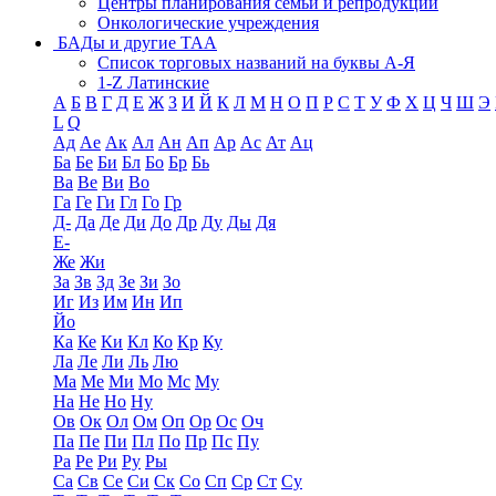
Центры планирования семьи и репродукции
Онкологические учреждения
БАДы и другие ТАА
Список торговых названий на буквы А-Я
1-Z Латинские
А
Б
В
Г
Д
Е
Ж
З
И
Й
К
Л
М
Н
О
П
Р
С
Т
У
Ф
Х
Ц
Ч
Ш
Э
L
Q
Ад
Ае
Ак
Ал
Ан
Ап
Ар
Ас
Ат
Ац
Ба
Бе
Би
Бл
Бо
Бр
Бь
Ва
Ве
Ви
Во
Га
Ге
Ги
Гл
Го
Гр
Д-
Да
Де
Ди
До
Др
Ду
Ды
Дя
Е-
Же
Жи
За
Зв
Зд
Зе
Зи
Зо
Иг
Из
Им
Ин
Ип
Йо
Ка
Ке
Ки
Кл
Ко
Кр
Ку
Ла
Ле
Ли
Ль
Лю
Ма
Ме
Ми
Мо
Мс
Му
На
Не
Но
Ну
Ов
Ок
Ол
Ом
Оп
Ор
Ос
Оч
Па
Пе
Пи
Пл
По
Пр
Пс
Пу
Ра
Ре
Ри
Ру
Ры
Са
Св
Се
Си
Ск
Со
Сп
Ср
Ст
Су