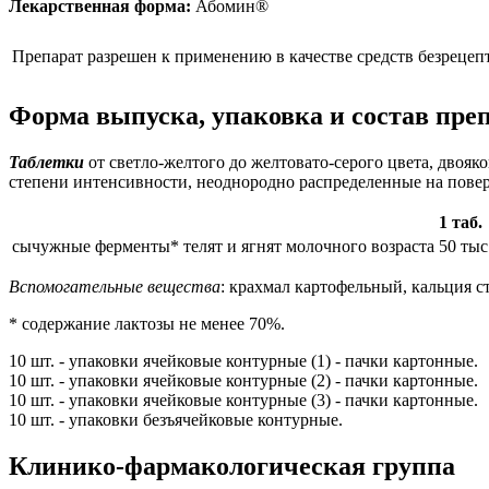
Лекарственная форма:
Абомин®
Препарат разрешен к применению в качестве средств безрецеп
Форма выпуска, упаковка и состав пре
Таблетки
от светло-желтого до желтовато-серого цвета, дво
степени интенсивности, неоднородно распределенные на повер
1 таб.
сычужные ферменты* телят и ягнят молочного возраста
50 ты
Вспомогательные вещества
: крахмал картофельный, кальция ст
* содержание лактозы не менее 70%.
10 шт. - упаковки ячейковые контурные (1) - пачки картонные.
10 шт. - упаковки ячейковые контурные (2) - пачки картонные.
10 шт. - упаковки ячейковые контурные (3) - пачки картонные.
10 шт. - упаковки безъячейковые контурные.
Клинико-фармакологическая группа