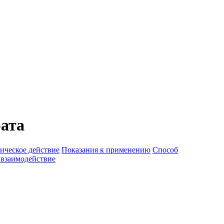
ата
ическое действие
Показания к применению
Способ
 взаимодействие