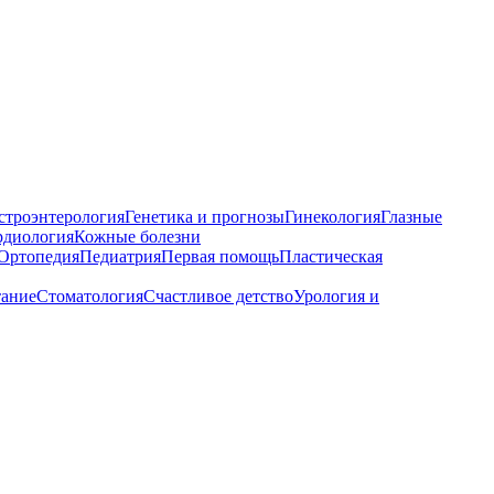
строэнтерология
Генетика и прогнозы
Гинекология
Глазные
рдиология
Кожные болезни
Ортопедия
Педиатрия
Первая помощь
Пластическая
тание
Стоматология
Счастливое детство
Урология и