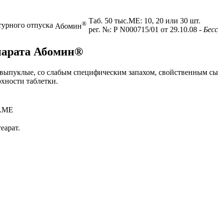
Таб. 50 тыс.МЕ: 10, 20 или 30 шт.
®
турного отпуска
Абомин
рег. №: Р N000715/01 от 29.10.08
- Бес
парата Абомин®
яковыпуклые, со слабым специфическим запахом, свойственным 
хности таблетки.
с.МЕ
еарат.