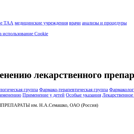
ие ТАА
медицинские учреждения
врачи
анализы и процедуры
а использование Cookie
енению лекарственного препар
логическая группа
Фармако-терапевтическая группа
Фармаколог
рименению
Применение у детей
Особые указания
Лекарственное
ПАРАТЫ им. Н.А.Семашко, ОАО (Россия)