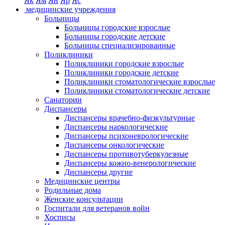
Як
Ям
Ян
Яр
Яс
медицинские учреждения
Больницы
Больницы городские взрослые
Больницы городские детские
Больницы специализированные
Поликлиники
Поликлиники городские взрослые
Поликлиники городские детские
Поликлиники стоматологические взрослые
Поликлиники стоматологические детские
Санатории
Диспансеры
Диспансеры врачебно-физкультурные
Диспансеры наркологические
Диспансеры психоневрологические
Диспансеры онкологические
Диспансеры противотуберкулезные
Диспансеры кожно-венерологические
Диспансеры другие
Медицинские центры
Родильные дома
Женские консультации
Госпитали для ветеранов войн
Хосписы