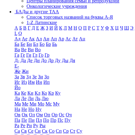
Центры планирования семьи и репродукции
Онкологические учреждения
БАДы и другие ТАА
Список торговых названий на буквы А-Я
1-Z Латинские
А
Б
В
Г
Д
Е
Ж
З
И
Й
К
Л
М
Н
О
П
Р
С
Т
У
Ф
Х
Ц
Ч
Ш
Э
L
Q
Ад
Ае
Ак
Ал
Ан
Ап
Ар
Ас
Ат
Ац
Ба
Бе
Би
Бл
Бо
Бр
Бь
Ва
Ве
Ви
Во
Га
Ге
Ги
Гл
Го
Гр
Д-
Да
Де
Ди
До
Др
Ду
Ды
Дя
Е-
Же
Жи
За
Зв
Зд
Зе
Зи
Зо
Иг
Из
Им
Ин
Ип
Йо
Ка
Ке
Ки
Кл
Ко
Кр
Ку
Ла
Ле
Ли
Ль
Лю
Ма
Ме
Ми
Мо
Мс
Му
На
Не
Но
Ну
Ов
Ок
Ол
Ом
Оп
Ор
Ос
Оч
Па
Пе
Пи
Пл
По
Пр
Пс
Пу
Ра
Ре
Ри
Ру
Ры
Са
Св
Се
Си
Ск
Со
Сп
Ср
Ст
Су