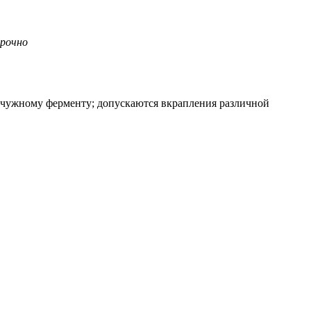
срочно
сычужному ферменту; допускаются вкрапления различной