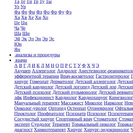
Та
Те
Ти
Тр
Ту
Ты
Ул
Ур
Фа
Фе
Фи
Фл
Фо
Фр
Фу
Фэ
Ха
Хв
Хе
Хи
Хо
Це
Ци
Ча
Че
Ша
Ши
Эй
Эк
Эл
Эн
Эр
Эс
Юн
Ян
анализы и процедуры
врачи
А
В
Г
Д
И
К
Л
М
Н
О
П
Р
С
Т
У
Ф
Х
Ч
Э
Акушер
Аллерголог
Андролог
Анестезиолог-реаниматол
эфферентной терапии
Врач-косметолог
Гастроэнтеролог
хирург
Гомеопат
Дерматолог
Детский аллерголог
Детски
Детский кардиолог
Детский логопед
Детский лор
Детски
Детский психолог
Детский пульмонолог
Детский ревмат
лфк
Инфекционист
Кардиолог
Кардиохирург
Кинезиоло
Мануальный терапевт
Массажист
Миколог
Нарколог
Нев
Онколог-уролог
Ортопед
Остеопат
Отоневролог
Офтальм
Проктолог
Профпатолог
Психиатр
Психолог
Психотерап
Сосудистый хирург
Спортивный врач
Стоматолог
Стомат
эксперт
Сурдолог
Терапевт
Торакальный онколог
Торака
диагност
Химиотерапевт
Хирург
Хирург-эндокринолог
Ч