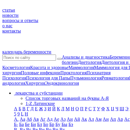
статьи
новости
вопросы и ответы
о нас
контакты
календарь беременности
Анализы и диагностика
Беременно
болезни
Диетология
Диетология и
Косметология
Красота и здоровье
Маммология
Маммология для 
хирургия
Половые инфекции
Проктология
Психиатрия
Психология
Психология для Папы
Пульмонология
Ревматология
андрология
Хирургия
Эндокринология
лекарства и субстанции
Список торговых названий на буквы А-Я
1-Z Латинские
А
Б
В
Г
Д
Е
Ж
З
И
Й
К
Л
М
Н
О
П
Р
С
Т
У
Ф
Х
Ц
Ч
Ш
Э
5
9
L
H
А.
Аа
Аб
Ав
Аг
Ад
Ае
Аз
Аи
Ай
Ак
Ал
Ам
Ан
Ап
Ар
Ас
Б-
Ба
Бе
Би
Бл
Бо
Бр
Бу
Бы
Бэ
В-
Ва
Вг
Ве
Ви
Во
Вп
Ву