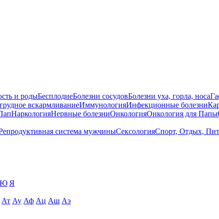
сть и роды
Бесплодие
Болезни сосудов
Болезни уха, горла, носа
Га
 грудное вскармливание
Иммунология
Инфекционные болезни
Ка
Пап
Наркология
Нервные болезни
Онкология
Онкология для Папы
Репродуктивная система мужчины
Сексология
Спорт, Отдых, Пи
Ю
Я
Ат
Ау
Аф
Ац
Аш
Аэ