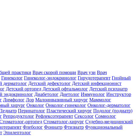
общей практики
Врач скорой помощи
Врач узи
Врач
Гинеколог
Гинеколог-эндокринолог
Гирудотерапевт
Гнойный
й дерматолог
Детский дефектолог
Детский инфекционист
ог
Детский ортопед
Детский офтальмолог
Детский психиатр
й эндокринолог
Диабетолог
Диетолог
Иммунолог
Инструктор
г
Лимфолог
Лор
Малоинвазивный хирург
Маммолог
вый хирург
Онколог
Онколог-гинеколог
Онколог-дерматолог
Педиатр
Перинатолог
Пластический хирург
Подолог (подиатр)
г
Репродуктолог
Рефлексотерапевт
Сексолог
Сомнолог
Стоматолог-ортопед
Стоматолог-хирург
Судебно-медицинский
отерапевт
Флеболог
Фониатр
Фтизиатр
Функциональный
т
Эпилептолог