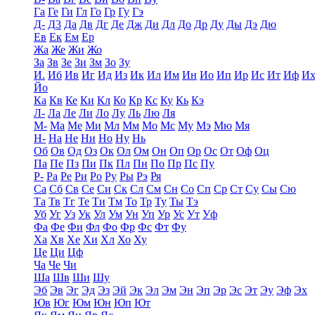
Га
Ге
Ги
Гл
Го
Гр
Гу
Гэ
Д-
Д3
Да
Дв
Дг
Де
Дж
Ди
Дл
До
Др
Ду
Ды
Дэ
Дю
Ев
Ек
Ем
Ер
Жа
Же
Жи
Жо
За
Зв
Зе
Зи
Зм
Зо
Зу
И.
Иб
Ив
Иг
Ид
Из
Ик
Ил
Им
Ин
Ио
Ип
Ир
Ис
Ит
Иф
И
Йо
Ка
Кв
Ке
Ки
Кл
Ко
Кр
Кс
Ку
Кь
Кэ
Л-
Ла
Ле
Ли
Ло
Лу
Ль
Лю
Ля
М-
Ма
Ме
Ми
Мл
Мм
Мо
Мс
Му
Мэ
Мю
Мя
Н-
На
Не
Ни
Но
Ну
Нь
Об
Ов
Од
Оз
Ок
Ол
Ом
Он
Оп
Ор
Ос
От
Оф
Оц
Па
Пе
Пз
Пи
Пк
Пл
Пн
По
Пр
Пс
Пу
Р-
Ра
Ре
Ри
Ро
Ру
Ры
Рэ
Ря
Са
Сб
Св
Се
Си
Ск
Сл
См
Сн
Со
Сп
Ср
Ст
Су
Сы
Сю
Та
Тв
Тг
Те
Ти
Тм
То
Тр
Ту
Ты
Тэ
Уб
Уг
Уз
Ук
Ул
Ум
Ун
Уп
Ур
Ус
Ут
Уф
Фа
Фе
Фи
Фл
Фо
Фр
Фс
Фт
Фу
Ха
Хв
Хе
Хи
Хл
Хо
Ху
Це
Ци
Цф
Ча
Че
Чи
Ша
Шв
Ши
Шу
Эб
Эв
Эг
Эд
Эз
Эй
Эк
Эл
Эм
Эн
Эп
Эр
Эс
Эт
Эу
Эф
Эх
Юв
Юг
Юм
Юн
Юп
Ют