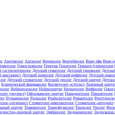
ог
Аритмолог
Артролог
Венеролог
Вертебролог
Врач лфк
Врач 
Гематолог
Гемостазиолог
Генетик
Гепатолог
Гериатр (геронтолог)
й гастроэнтеролог
Детский гематолог
Детский гинеколог
Детски
й массажист
Детский невролог
Детский нефролог
Детский онкол
олог
Детский стоматолог
Детский уролог
Детский хирург
Детски
г
Клинический фармаколог
Косметолог-эстетист
Лазерный хирур
ролог
Нейропсихолог
Нейрохирург
Неонатолог
Нефролог
Ожого
олог (окулист)
Офтальмолог-хирург
Парадонтолог
Паразитолог
евт
Пульмонолог
Радиолог
Реабилитолог
Ревматолог
Рентгеноло
олог-гигиенист
Стоматолог-имплантолог
Стоматолог-ортодонт
льный хирург
Травматолог
Трансфузиолог
Трихолог
Уролог
Физи
елюстно-лицевой хирург
Эмбриолог
Эндокринолог
Эндоскопис