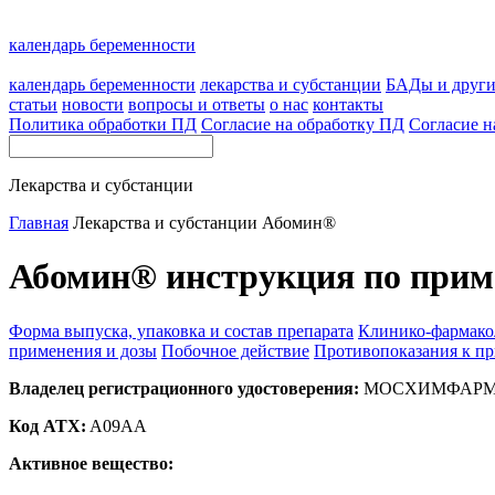
календарь беременности
календарь беременности
лекарства и субстанции
БАДы и друг
статьи
новости
вопросы и ответы
о нас
контакты
Политика обработки ПД
Согласие на обработку ПД
Согласие н
Лекарства и субстанции
Главная
Лекарства и субстанции
Абомин®
Абомин® инструкция по прим
Форма выпуска, упаковка и состав препарата
Клинико-фармако
применения и дозы
Побочное действие
Противопоказания к п
Владелец регистрационного удостоверения:
МОСХИМФАРМПРЕ
Код ATX:
A09AA
Активное вещество: