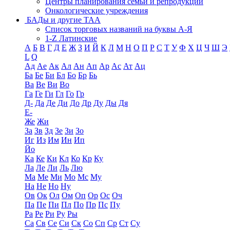
Центры планирования семьи и репродукции
Онкологические учреждения
БАДы и другие ТАА
Список торговых названий на буквы А-Я
1-Z Латинские
А
Б
В
Г
Д
Е
Ж
З
И
Й
К
Л
М
Н
О
П
Р
С
Т
У
Ф
Х
Ц
Ч
Ш
Э
L
Q
Ад
Ае
Ак
Ал
Ан
Ап
Ар
Ас
Ат
Ац
Ба
Бе
Би
Бл
Бо
Бр
Бь
Ва
Ве
Ви
Во
Га
Ге
Ги
Гл
Го
Гр
Д-
Да
Де
Ди
До
Др
Ду
Ды
Дя
Е-
Же
Жи
За
Зв
Зд
Зе
Зи
Зо
Иг
Из
Им
Ин
Ип
Йо
Ка
Ке
Ки
Кл
Ко
Кр
Ку
Ла
Ле
Ли
Ль
Лю
Ма
Ме
Ми
Мо
Мс
Му
На
Не
Но
Ну
Ов
Ок
Ол
Ом
Оп
Ор
Ос
Оч
Па
Пе
Пи
Пл
По
Пр
Пс
Пу
Ра
Ре
Ри
Ру
Ры
Са
Св
Се
Си
Ск
Со
Сп
Ср
Ст
Су