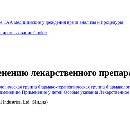
ие ТАА
медицинские учреждения
врачи
анализы и процедуры
а использование Cookie
енению лекарственного препар
логическая группа
Фармако-терапевтическая группа
Фармаколог
рименению
Применение у детей
Особые указания
Лекарственное
 Industries, Ltd. (Индия)