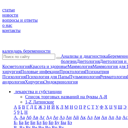
статьи
новости
вопросы и ответы
о нас
контакты
календарь беременности
Анализы и диагностика
Беременно
болезни
Диетология
Диетология и
Косметология
Красота и здоровье
Маммология
Маммология для 
хирургия
Половые инфекции
Проктология
Психиатрия
Психология
Психология для Папы
Пульмонология
Ревматология
андрология
Хирургия
Эндокринология
лекарства и субстанции
Список торговых названий на буквы А-Я
1-Z Латинские
А
Б
В
Г
Д
Е
Ж
З
И
Й
К
Л
М
Н
О
П
Р
С
Т
У
Ф
Х
Ц
Ч
Ш
Э
5
9
L
H
А.
Аа
Аб
Ав
Аг
Ад
Ае
Аз
Аи
Ай
Ак
Ал
Ам
Ан
Ап
Ар
Ас
Б-
Ба
Бе
Би
Бл
Бо
Бр
Бу
Бы
Бэ
В-
Ва
Вг
Ве
Ви
Во
Вп
Ву