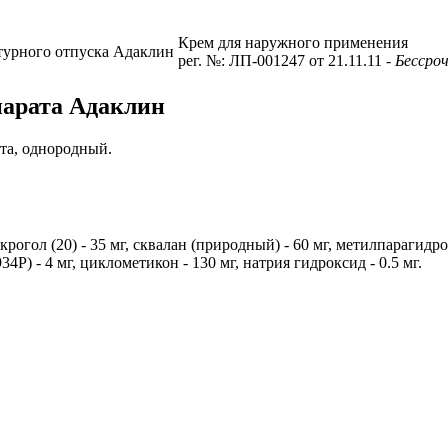
Крем для наружного применения
турного отпуска
Адаклин
рег. №: ЛП-001247 от 21.11.11
- Бессро
парата Адаклин
та, однородный.
акрогол (20) - 35 мг, сквалан (природный) - 60 мг, метилпарагидр
934Р) - 4 мг, циклометикон - 130 мг, натрия гидроксид - 0.5 мг.