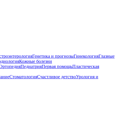
строэнтерология
Генетика и прогнозы
Гинекология
Глазные
рдиология
Кожные болезни
Ортопедия
Педиатрия
Первая помощь
Пластическая
тание
Стоматология
Счастливое детство
Урология и