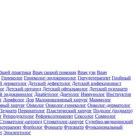
общей практики
Врач скорой помощи
Врач узи
Врач
Гинеколог
Гинеколог-эндокринолог
Гирудотерапевт
Гнойный
й дерматолог
Детский дефектолог
Детский инфекционист
ог
Детский ортопед
Детский офтальмолог
Детский психиатр
й эндокринолог
Диабетолог
Диетолог
Иммунолог
Инструктор
г
Лимфолог
Лор
Малоинвазивный хирург
Маммолог
вый хирург
Онколог
Онколог-гинеколог
Онколог-дерматолог
Педиатр
Перинатолог
Пластический хирург
Подолог (подиатр)
г
Репродуктолог
Рефлексотерапевт
Сексолог
Сомнолог
Стоматолог-ортопед
Стоматолог-хирург
Судебно-медицинский
отерапевт
Флеболог
Фониатр
Фтизиатр
Функциональный
т
Эпилептолог