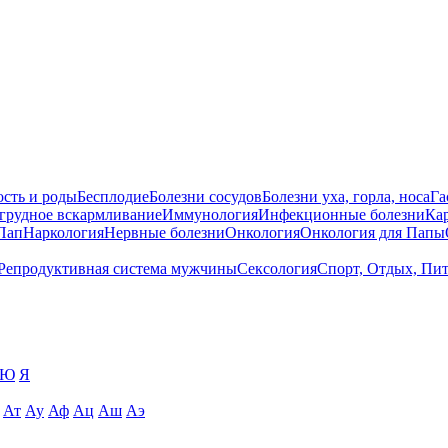
сть и роды
Бесплодие
Болезни сосудов
Болезни уха, горла, носа
Га
 грудное вскармливание
Иммунология
Инфекционные болезни
Ка
Пап
Наркология
Нервные болезни
Онкология
Онкология для Папы
Репродуктивная система мужчины
Сексология
Спорт, Отдых, Пи
Ю
Я
Ат
Ау
Аф
Ац
Аш
Аэ