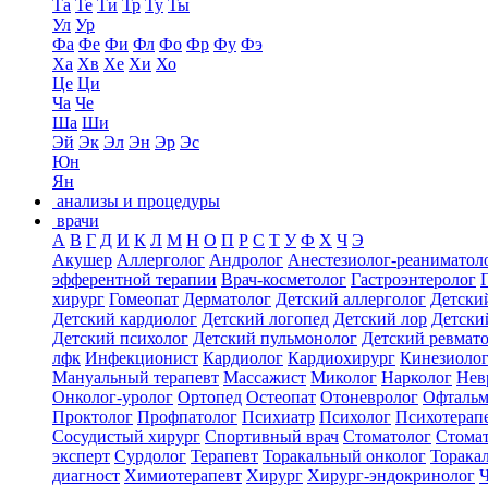
Та
Те
Ти
Тр
Ту
Ты
Ул
Ур
Фа
Фе
Фи
Фл
Фо
Фр
Фу
Фэ
Ха
Хв
Хе
Хи
Хо
Це
Ци
Ча
Че
Ша
Ши
Эй
Эк
Эл
Эн
Эр
Эс
Юн
Ян
анализы и процедуры
врачи
А
В
Г
Д
И
К
Л
М
Н
О
П
Р
С
Т
У
Ф
Х
Ч
Э
Акушер
Аллерголог
Андролог
Анестезиолог-реаниматол
эфферентной терапии
Врач-косметолог
Гастроэнтеролог
хирург
Гомеопат
Дерматолог
Детский аллерголог
Детски
Детский кардиолог
Детский логопед
Детский лор
Детски
Детский психолог
Детский пульмонолог
Детский ревмат
лфк
Инфекционист
Кардиолог
Кардиохирург
Кинезиоло
Мануальный терапевт
Массажист
Миколог
Нарколог
Нев
Онколог-уролог
Ортопед
Остеопат
Отоневролог
Офтальм
Проктолог
Профпатолог
Психиатр
Психолог
Психотерап
Сосудистый хирург
Спортивный врач
Стоматолог
Стомат
эксперт
Сурдолог
Терапевт
Торакальный онколог
Торака
диагност
Химиотерапевт
Хирург
Хирург-эндокринолог
Ч