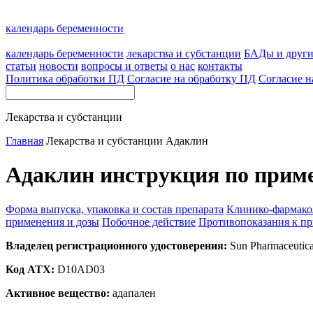
календарь беременности
календарь беременности
лекарства и субстанции
БАДы и друг
статьи
новости
вопросы и ответы
о нас
контакты
Политика обработки ПД
Согласие на обработку ПД
Согласие н
Лекарства и субстанции
Главная
Лекарства и субстанции
Адаклин
Адаклин инструкция по прим
Форма выпуска, упаковка и состав препарата
Клинико-фармако
применения и дозы
Побочное действие
Противопоказания к п
Владелец регистрационного удостоверения:
Sun Pharmaceutical
Код ATX:
D10AD03
Активное вещество:
адапален