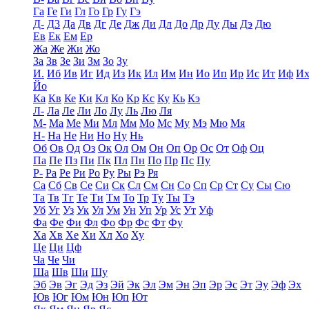
Га
Ге
Ги
Гл
Го
Гр
Гу
Гэ
Д-
Д3
Да
Дв
Дг
Де
Дж
Ди
Дл
До
Др
Ду
Ды
Дэ
Дю
Ев
Ек
Ем
Ер
Жа
Же
Жи
Жо
За
Зв
Зе
Зи
Зм
Зо
Зу
И.
Иб
Ив
Иг
Ид
Из
Ик
Ил
Им
Ин
Ио
Ип
Ир
Ис
Ит
Иф
И
Йо
Ка
Кв
Ке
Ки
Кл
Ко
Кр
Кс
Ку
Кь
Кэ
Л-
Ла
Ле
Ли
Ло
Лу
Ль
Лю
Ля
М-
Ма
Ме
Ми
Мл
Мм
Мо
Мс
Му
Мэ
Мю
Мя
Н-
На
Не
Ни
Но
Ну
Нь
Об
Ов
Од
Оз
Ок
Ол
Ом
Он
Оп
Ор
Ос
От
Оф
Оц
Па
Пе
Пз
Пи
Пк
Пл
Пн
По
Пр
Пс
Пу
Р-
Ра
Ре
Ри
Ро
Ру
Ры
Рэ
Ря
Са
Сб
Св
Се
Си
Ск
Сл
См
Сн
Со
Сп
Ср
Ст
Су
Сы
Сю
Та
Тв
Тг
Те
Ти
Тм
То
Тр
Ту
Ты
Тэ
Уб
Уг
Уз
Ук
Ул
Ум
Ун
Уп
Ур
Ус
Ут
Уф
Фа
Фе
Фи
Фл
Фо
Фр
Фс
Фт
Фу
Ха
Хв
Хе
Хи
Хл
Хо
Ху
Це
Ци
Цф
Ча
Че
Чи
Ша
Шв
Ши
Шу
Эб
Эв
Эг
Эд
Эз
Эй
Эк
Эл
Эм
Эн
Эп
Эр
Эс
Эт
Эу
Эф
Эх
Юв
Юг
Юм
Юн
Юп
Ют