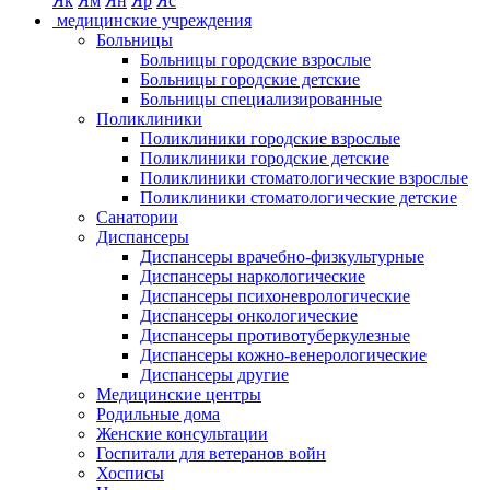
Як
Ям
Ян
Яр
Яс
медицинские учреждения
Больницы
Больницы городские взрослые
Больницы городские детские
Больницы специализированные
Поликлиники
Поликлиники городские взрослые
Поликлиники городские детские
Поликлиники стоматологические взрослые
Поликлиники стоматологические детские
Санатории
Диспансеры
Диспансеры врачебно-физкультурные
Диспансеры наркологические
Диспансеры психоневрологические
Диспансеры онкологические
Диспансеры противотуберкулезные
Диспансеры кожно-венерологические
Диспансеры другие
Медицинские центры
Родильные дома
Женские консультации
Госпитали для ветеранов войн
Хосписы