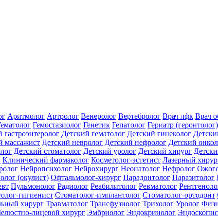
ог
Аритмолог
Артролог
Венеролог
Вертебролог
Врач лфк
Врач 
Гематолог
Гемостазиолог
Генетик
Гепатолог
Гериатр (геронтолог)
й гастроэнтеролог
Детский гематолог
Детский гинеколог
Детски
й массажист
Детский невролог
Детский нефролог
Детский онкол
олог
Детский стоматолог
Детский уролог
Детский хирург
Детски
г
Клинический фармаколог
Косметолог-эстетист
Лазерный хирур
ролог
Нейропсихолог
Нейрохирург
Неонатолог
Нефролог
Ожого
олог (окулист)
Офтальмолог-хирург
Парадонтолог
Паразитолог
евт
Пульмонолог
Радиолог
Реабилитолог
Ревматолог
Рентгеноло
олог-гигиенист
Стоматолог-имплантолог
Стоматолог-ортодонт
льный хирург
Травматолог
Трансфузиолог
Трихолог
Уролог
Физи
елюстно-лицевой хирург
Эмбриолог
Эндокринолог
Эндоскопис