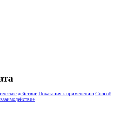
ата
ическое действие
Показания к применению
Способ
 взаимодействие