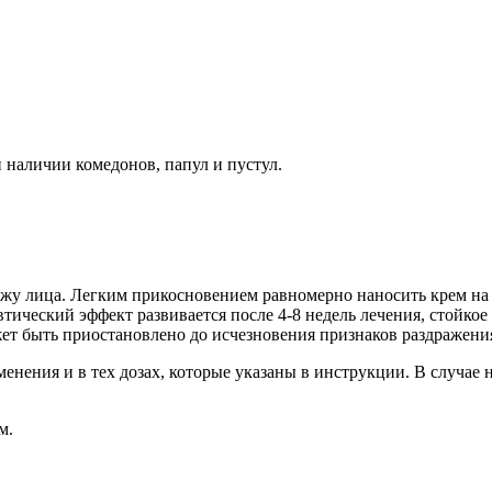
и наличии комедонов, папул и пустул.
у лица. Легким прикосновением равномерно наносить крем на п
втический эффект развивается после 4-8 недель лечения, стойко
жет быть приостановлено до исчезновения признаков раздражени
менения и в тех дозах, которые указаны в инструкции. В случае
м.