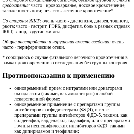
средостения:
часто - кровохарканье, носовое кровотечение,
заложенность носа; нечасто - легочное кровотечение*.
Со стороны ЖКТ:
очень часто - диспепсия, диарея, тошнота,
рвота; часто - гастрит, ГЭРБ, дисфагия, боль в разных отделах
ЖКТ, запор, вздутие живота.
Общие расстройства и нарушения вместе введения:
очень
часто - периферические отеки.
* сообщалось о случае фатального легочного кровотечения в
рамках долговременного исследования без группы контроля.
Противопоказания к применению
одновременный прием с нитратами или донаторами
оксида азота (такими, как амилнитрит) в любой
лекарственной форме;
одновременное применение с препаратами группы
ингибиторов фосфодиэстеразы (ФДЭ), в т.ч. с
препаратами группы ингибиторов ФДЭ-5, такими, как
силденафил, варденафил, тадалафил, или с препаратами
группы неспецифических ингибиторов ФДЭ, такими
как дипиридамол и теофиллин;