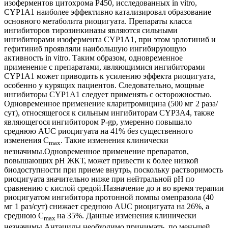
изоферментов цитохрома Р450, исследованных in vitro,
CYP1A1 наиболее эффективно катализировал образование
основного метаболита риоцигуата. Препараты класса
ингибиторов тирозинкиназы являются сильными
ингибиторами изофермента CYP1A1, при этом эрлотиниб и
гефитиниб проявляли наибольшую ингибирующую
активность in vitro. Таким образом, одновременное
применение с препаратами, являющимися ингибиторами
CYP1A1 может приводить к усилению эффекта риоцигуата,
особенно у курящих пациентов. Следовательно, мощные
ингибиторы CYP1A1 следует применять с осторожностью.
Одновременное применение кларитромицина (500 мг 2 раза/
сут), относящегося к сильным ингибиторам CYP3A4, также
являющегося ингибитором P-gp, умеренно повышало
среднюю AUC риоцигуата на 41% без существенного
изменения C
. Такие изменения клинически
max
незначимы.Одновременное применение препаратов,
повышающих рН ЖКТ, может привести к более низкой
биодоступности при приеме внутрь, поскольку растворимость
риоцигуата значительно ниже при нейтральной рН по
сравнению с кислой средой.Назначение до и во время терапии
риоцигуатом ингибитора протонной помпы омепразола (40
мг 1 раз/сут) снижает среднюю AUC риоцигуата на 26%, а
среднюю C
на 35%. Данные изменения клинически
max
незначимы.Антациды необходимо принимать, по меньшей