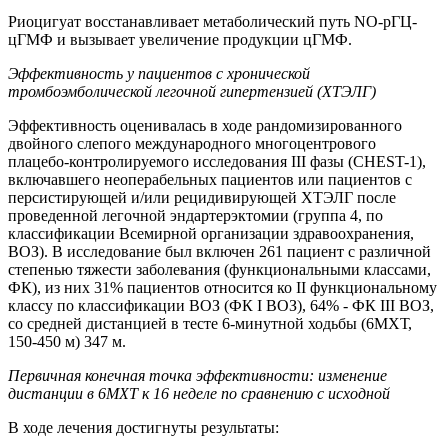
Риоцигуат восстанавливает метаболический путь NO-рГЦ-
цГМФ и вызывает увеличение продукции цГМФ.
Эффективность у пациентов с хронической
тромбоэмболической легочной гипертензией (ХТЭЛГ)
Эффективность оценивалась в ходе рандомизированного
двойного слепого международного многоцентрового
плацебо-контролируемого исследования III фазы (CHEST-1),
включавшего неоперабельных пациентов или пациентов с
персистирующей и/или рецидивирующей ХТЭЛГ после
проведенной легочной эндартерэктомии (группа 4, по
классификации Всемирной организации здравоохранения,
ВОЗ). В исследование был включен 261 пациент с различной
степенью тяжести заболевания (функциональными классами,
ФК), из них 31% пациентов относится ко II функциональному
классу по классификации ВОЗ (ФК I ВОЗ), 64% - ФК III ВОЗ,
со средней дистанцией в тесте 6-минутной ходьбы (6МХТ,
150-450 м) 347 м.
Первичная конечная точка эффективности: изменение
дистанции в 6МХТ к 16 неделе по сравнению с исходной
В ходе лечения достигнуты результаты: