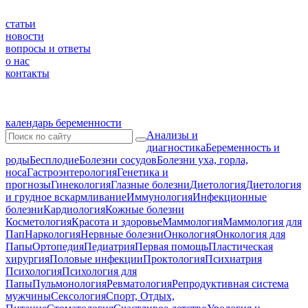
статьи
новости
вопросы и ответы
о нас
контакты
календарь беременности
Анализы и
диагностика
Беременность и
роды
Бесплодие
Болезни сосудов
Болезни уха, горла,
носа
Гастроэнтерология
Генетика и
прогнозы
Гинекология
Глазные болезни
Диетология
Диетология
и грудное вскармливание
Иммунология
Инфекционные
болезни
Кардиология
Кожные болезни
Косметология
Красота и здоровье
Маммология
Маммология для
Пап
Наркология
Нервные болезни
Онкология
Онкология для
Папы
Ортопедия
Педиатрия
Первая помощь
Пластическая
хирургия
Половые инфекции
Проктология
Психиатрия
Психология
Психология для
Папы
Пульмонология
Ревматология
Репродуктивная система
мужчины
Сексология
Спорт, Отдых,