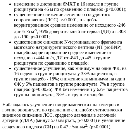
изменение в дистанции 6МХТ к 16 неделе в группе
риоцигуата на 46 м по сравнению с плацебо (р<0.0001);
существенное снижение легочного сосудистого
сопротивления (ЛСС) р<0.0001, плацебо-
корригированное среднее изменение от исходного -246
-5
дин×с×см
; 95% доверительный интервал (ДИ) от -303
до -190; р<0.0001;
существенное снижение N-терминального фрагмента
мозгового натрийуретического пептида (NT-proBNP),
плацебо-корригированное среднее изменение от
исходного -444 нг/л, ДИ от -843 до -45 в группе
риоцигуата по сравнению с плацебо;
существенное улучшение, как минимум на один ФК, на
16 неделе в группе риоцигуата у 33% пациентов, в
группе плацебо - 15%; снижение как минимум на один
ФК у 5% пациентов в группе риоцигуата, 7% в группе
плацебо (р=0.0026). ФК без изменений у 62% пациентов
группы риоцигуата, 78% - в группе плацебо.
Наблюдалось улучшение гемодинамических параметров в
группе риоцигуата по сравнению с плацебо: статистически
значимое снижение ЛСС, среднего давления в легочной
артерии (сДЛА) (минус 5.0 мм рт.ст., р<0.0001) и увеличение
2
сердечного индекса (СИ) на 0.47 л/мин/м
; (р<0.0001).