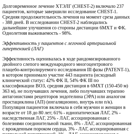
Долговременное лечение ХТЭЛГ (CHEST-2) включало 237
пациентов, которые завершили исследование CHEST-1.
Средняя продолжительность лечения на момент среза данных
- 388 дней. В исследовании CHEST-2 наблюдались
дальнейшие улучшения со стороны дистанции 6МХТ и ФК.
Однолетняя выживаемость - 98%.
Эффективность у пациентов с легочной артериальной
гипертензией (ЛАГ)
Эффективность оценивалась в ходе рандомизированного
двойного слепого международного многоцентрового
плацебо-контролируемого исследования III фазы (PATENT-1),
в котором принимало участие 443 пациента (исходный
клинический статус: 42% ФК II, 54% ФК III по
классификации ВОЗ, средняя дистанция в 6МХТ (150-450 м)
363 м), не получавших лечения, либо получавших терапию
антагонистами рецепторов эндотелина (ЭРА) или аналогом
простациклина (АП) (ингаляционно, внутрь или п/к).
Популяция пациентов включала в себя мужчин и женщин в
возрасте от 18 до 80 лет; 61% - идиопатическая ЛАГ, 2% -
наследственная ЛАГ, 25% - ЛАГ, ассоциированная с
болезнями соединительной ткани, 8% - ЛАГ, ассоциированная
с врожденным пороком сердца, 3% - ЛАГ, ассоциированная с