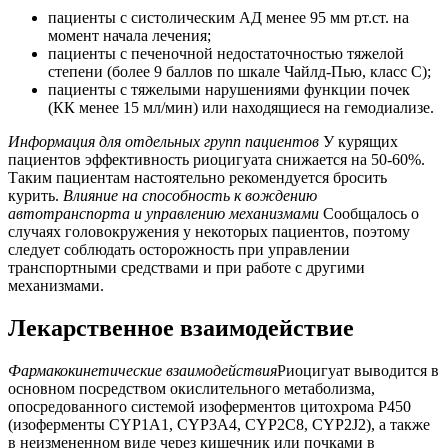
пациенты с систолическим АД менее 95 мм рт.ст. на
момент начала лечения;
пациенты с печеночной недостаточностью тяжелой
степени (более 9 баллов по шкале Чайлд-Пью, класс С);
пациенты с тяжелыми нарушениями функции почек
(КК менее 15 мл/мин) или находящиеся на гемодиализе.
Информация для отдельных групп пациентов
У курящих
пациентов эффективность риоцигуата снижается на 50-60%.
Таким пациентам настоятельно рекомендуется бросить
курить.
Влияние на способность к вождению
автотранспорта и управлению механизмами
Сообщалось о
случаях головокружения у некоторых пациентов, поэтому
следует соблюдать осторожность при управлении
транспортными средствами и при работе с другими
механизмами.
Лекарственное взаимодействие
Фармакокинетические взаимодействия
Риоцигуат выводится в
основном посредством окислительного метаболизма,
опосредованного системой изоферментов цитохрома Р450
(изоферменты CYP1A1, CYP3A4, CYP2C8, CYP2J2), а также
в неизмененном виде через кишечник или почками в