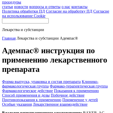
процедуры
статьи
новости
вопросы и ответы
о нас
контакты
Политика обработки ПД
Согласие на обработку ПД
Согласие
на использование Cookie
Лекарства и субстанции
Главная
Лекарства и субстанции
Адемпас®
Адемпас® инструкция по
применению лекарственного
препарата
Форма выпуска, упаковка и состав препарата
Клинико-
фармакологическая группа
Фармако-терапевтическая группа
Фармакологическое действие
Показания к применению
Способ применения и дозы
Побочное действие
Противопоказания к применению
Применение у детей
Особые указания
Лекарственное взаимодействие
Владелец регистрационного удостоверения:
BAYER, AG