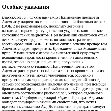
Особые указания
Веноокклюзионная болезнь легких
Применение препарата
Адемпас у пациентов с веноокклюзионной болезнью легких
(ВОБЛ) не рекомендовано, поскольку легочные
вазодилататоры могут существенно ухудшить клиническое
состояние таких пациентов. При появлении симптомов отека
легких следует предположить возможность развития
ассоциированной ВОБЛ. В таком случае лечение препаратом
Адемпас следует прекратить.
Кровотечения из дыхательных
путей
У пациентов с легочной гипертензией существует
повышенная вероятность кровотечения из дыхательных
путей, особенно среди пациентов, получающих
антикоагулянтную терапию. При лечении препаратом
Адемпас риск серьезных и/или фатальных кровотечений из
дыхательных путей может увеличиваться, особенно в
присутствии факторов риска, таких как недавний эпизод
серьезного кровохарканья, включая его лечение при помощи
бронхиальной артериальной эмболизации. Следует регулярно
оценивать соотношение риск-польза у каждого отдельного
пациента.
Сосудорасширяющий эффект
Препарат Адемпас
обладает сосудорасширяющими свойствами, что может
привести к снижению АД. До назначения препарата следует
тщательно оценить риск возникновения нежелательных