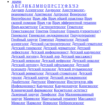
врачи
А
В
Г
Д
И
К
Л
М
Н
О
П
Р
С
Т
У
Ф
Х
Ч
Э
Акушер
Аллерголог
Андролог
Анестезиолог-
реаниматолог
Аритмолог
Артролог
Венеролог
Вертебролог
Врач лфк
Врач общей практики
Врач
скорой помощи
Врач узи
Врач эфферентной терапии
Врач-косметолог
Гастроэнтеролог
Гематолог
Гемостазиолог
Генетик
Гепатолог
Гериатр (геронтолог)
Гинеколог
Гинеколог-эндокринолог
Гирудотерапевт
Гнойный хирург
Гомеопат
Дерматолог
Детский
аллерголог
Детский гастроэнтеролог
Детский гематолог
Детский гинеколог
Детский дерматолог
Детский
дефектолог
Детский инфекционист
Детский кардиолог
Детский логопед
Детский лор
Детский массажист
Детский невролог
Детский нефролог
Детский онколог
Детский ортопед
Детский офтальмолог
Детский
психиатр
Детский психолог
Детский пульмонолог
Детский ревматолог
Детский стоматолог
Детский
уролог
Детский хирург
Детский эндокринолог
Диабетолог
Диетолог
Иммунолог
Инструктор лфк
Инфекционист
Кардиолог
Кардиохирург
Кинезиолог
Клинический фармаколог
Косметолог-эстетист
Лазерный хирург
Лимфолог
Лор
Малоинвазивный
хирург
Маммолог
Мануальный терапевт
Массажист
Миколог
Нарколог
Невролог
Нейропсихолог