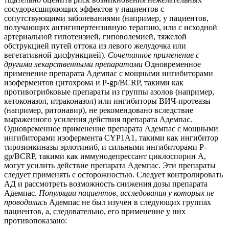
сосудорасширяющих эффектов у пациентов с
сопутствующими заболеваниями (например, у пациентов,
получающих антигипертензивную терапию, или с исходной
артериальной гипотензией, гиповолемией, тяжелой
обструкцией путей оттока из левого желудочка или
вегетативной дисфункцией).
Сочетанное применение с
другими лекарственными препаратами
Одновременное
применение препарата Адемпас с мощными ингибиторами
изоферментов цитохрома и P-gp/BCRP, такими как
противогрибковые препараты из группы азолов (например,
кетоконазол, итраконазол) или ингибиторы ВИЧ-протеазы
(например, ритонавир), не рекомендовано вследствие
выраженного усиления действия препарата Адемпас.
Одновременное применение препарата Адемпас с мощными
ингибиторами изофермента CYP1A1, такими как ингибитор
тирозинкиназы эрлотиниб, и сильными ингибиторами P-
gp/BCRP, такими как иммунодепрессант циклоспорин А,
могут усилить действие препарата Адемпас. Эти препараты
следует применять с осторожностью. Следует контролировать
АД и рассмотреть возможность снижения дозы препарата
Адемпас.
Популяции пациентов, исследования у которых не
проводились
Адемпас не был изучен в следующих группах
пациентов, а, следовательно, его применение у них
противопоказано: