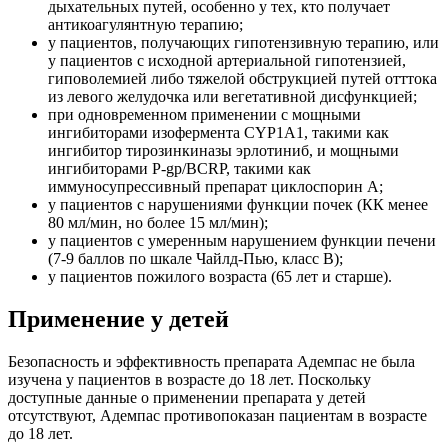
дыхательных путей, особенно у тех, кто получает
антикоагулянтную терапию;
у пациентов, получающих гипотензивную терапию, или
у пациентов с исходной артериальной гипотензией,
гиповолемией либо тяжелой обструкцией путей отттока
из левого желудочка или вегетативной дисфункцией;
при одновременном применении с мощными
ингибиторами изофермента CYP1A1, такими как
ингибитор тирозинкиназы эрлотиниб, и мощными
ингибиторами P-gp/BCRP, такими как
иммуносупрессивный препарат циклоспорин А;
у пациентов с нарушениями функции почек (КК менее
80 мл/мин, но более 15 мл/мин);
у пациентов с умеренным нарушением функции печени
(7-9 баллов по шкале Чайлд-Пью, класс В);
у пациентов пожилого возраста (65 лет и старше).
Применение у детей
Безопасность и эффективность препарата Адемпас не была
изучена у пациентов в возрасте до 18 лет. Поскольку
доступные данные о применении препарата у детей
отсутствуют, Адемпас противопоказан пациентам в возрасте
до 18 лет.