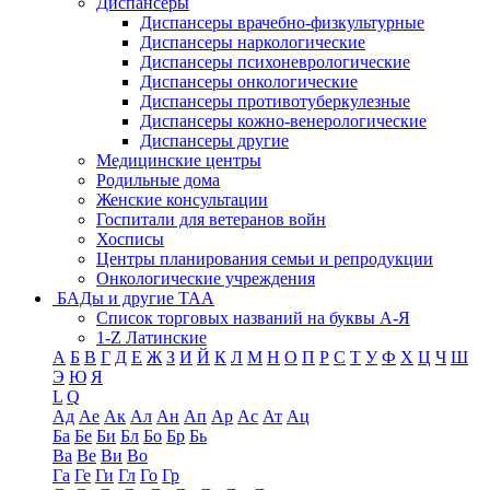
Диспансеры
Диспансеры врачебно-физкультурные
Диспансеры наркологические
Диспансеры психоневрологические
Диспансеры онкологические
Диспансеры противотуберкулезные
Диспансеры кожно-венерологические
Диспансеры другие
Медицинские центры
Родильные дома
Женские консультации
Госпитали для ветеранов войн
Хосписы
Центры планирования семьи и репродукции
Онкологические учреждения
БАДы и другие ТАА
Список торговых названий на буквы А-Я
1-Z Латинские
А
Б
В
Г
Д
Е
Ж
З
И
Й
К
Л
М
Н
О
П
Р
С
Т
У
Ф
Х
Ц
Ч
Ш
Э
Ю
Я
L
Q
Ад
Ае
Ак
Ал
Ан
Ап
Ар
Ас
Ат
Ац
Ба
Бе
Би
Бл
Бо
Бр
Бь
Ва
Ве
Ви
Во
Га
Ге
Ги
Гл
Го
Гр