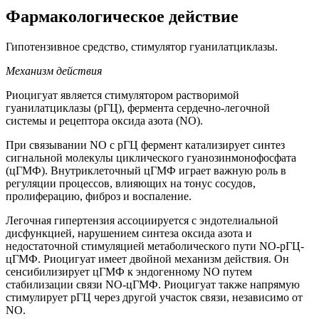
Фармакологическое действие
Гипотензивное средство, стимулятор гуанилатциклазы.
Механизм действия
Риоцигуат является стимулятором растворимой
гуанилатциклазы (рГЦ), фермента сердечно-легочной
системы и рецептора оксида азота (NO).
При связывании NO с рГЦ фермент катализирует синтез
сигнальной молекулы циклического гуанозинмонофосфата
(цГМФ). Внутриклеточный цГМФ играет важную роль в
регуляции процессов, влияющих на тонус сосудов,
пролиферацию, фиброз и воспаление.
Легочная гипертензия ассоциируется с эндотелиальной
дисфункцией, нарушением синтеза оксида азота и
недостаточной стимуляцией метаболического пути NO-рГЦ-
цГМФ. Риоцигуат имеет двойной механизм действия. Он
сенсибилизирует цГМФ к эндогенному NO путем
стабилизации связи NO-цГМФ. Риоцигуат также напрямую
стимулирует рГЦ через другой участок связи, независимо от
NO.