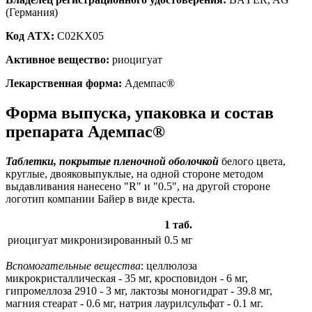
(Германия)
Код ATX:
C02KX05
Активное вещество:
риоцигуат
Лекарственная форма:
Адемпас®
Форма выпуска, упаковка и состав
препарата Адемпас®
Таблетки, покрытые пленочной оболочкой
белого цвета,
круглые, двояковыпуклые, на одной стороне методом
выдавливания нанесено "R" и "0.5", на другой стороне
логотип компании Байер в виде креста.
1 таб.
риоцигуат микронизированный
0.5 мг
Вспомогательные вещества
: целлюлоза
микрокристаллическая - 35 мг, кросповидон - 6 мг,
гипромеллоза 2910 - 3 мг, лактозы моногидрат - 39.8 мг,
магния стеарат - 0.6 мг, натрия лаурилсульфат - 0.1 мг.