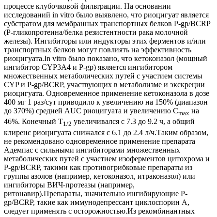
процессе клубочковой фильтрации. На основании
исследований in vitro было выявлено, что риоцигуат является
субстратом для мембранных транспортных белков P-gp/BCRP
(Р-гликопротеина/белка резистентности рака молочной
железы). Ингибиторы или индукторы этих ферментов и/или
транспортных белков могут повлиять на эффективность
риоцигуата.In vitro было показано, что кетоконазол (мощный
ингибитор CYP3A4 и P-gp) является ингибитором
множественных метаболических путей с участием системы
CYP и P-gp/BCRP, участвующих в метаболизме и экскреции
риоцигуата. Одновременное применение кетоконазола в дозе
400 мг 1 раз/сут приводило к увеличению на 150% (диапазон
до 370%) средней AUC риоцигуата и увеличению C
на
max
46%. Конечный Т
увеличивался с 7.3 до 9.2 ч, а общий
1/2
клиренс риоцигуата снижался с 6.1 до 2.4 л/ч.Таким образом,
не рекомендовано одновременное применение препарата
Адемпас с сильными ингибиторами множественных
метаболических путей с участием изоферментов цитохрома и
P-gp/BCRP, такими как противогрибковые препараты из
группы азолов (например, кетоконазол, итраконазол) или
ингибиторы ВИЧ-протеазы (например,
ритонавир).Препараты, значительно ингибирующие P-
gp/BCRP, такие как иммунодепрессант циклоспорин А,
следует применять с осторожностью.Из рекомбинантных