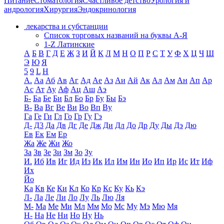
Питание
Стоматология
Счастливое детство
Урология и
андрология
Хирургия
Эндокринология
лекарства и субстанции
Список торговых названий на буквы А-Я
1-Z Латинские
А
Б
В
Г
Д
Е
Ж
З
И
Й
К
Л
М
Н
О
П
Р
С
Т
У
Ф
Х
Ц
Ч
Ш
Э
Ю
Я
5
9
L
H
А.
Аа
Аб
Ав
Аг
Ад
Ае
Аз
Аи
Ай
Ак
Ал
Ам
Ан
Ап
Ар
Ас
Ат
Ау
Аф
Ац
Аш
Аэ
Б-
Ба
Бе
Би
Бл
Бо
Бр
Бу
Бы
Бэ
В-
Ва
Вг
Ве
Ви
Во
Вп
Ву
Га
Ге
Ги
Гл
Го
Гр
Гу
Гэ
Д-
Д3
Да
Дв
Дг
Де
Дж
Ди
Дл
До
Др
Ду
Ды
Дэ
Дю
Ев
Ек
Ем
Ер
Жа
Же
Жи
Жо
За
Зв
Зе
Зи
Зм
Зо
Зу
И.
Иб
Ив
Иг
Ид
Из
Ик
Ил
Им
Ин
Ио
Ип
Ир
Ис
Ит
Иф
Их
Йо
Ка
Кв
Ке
Ки
Кл
Ко
Кр
Кс
Ку
Кь
Кэ
Л-
Ла
Ле
Ли
Ло
Лу
Ль
Лю
Ля
М-
Ма
Ме
Ми
Мл
Мм
Мо
Мс
Му
Мэ
Мю
Мя
Н-
На
Не
Ни
Но
Ну
Нь