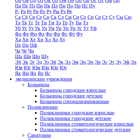
Об
Ов
Од
Оз
Ок
Ол
Ом
Он
Оп
Ор
Ос
От
Оф
Оц
Па
Пе
Пз
Пи
Пк
Пл
Пн
По
Пр
Пс
Пу
Р-
Ра
Ре
Ри
Ро
Ру
Ры
Рэ
Ря
Са
Сб
Св
Се
Си
Ск
Сл
См
Сн
Со
Сп
Ср
Ст
Су
Сы
Сю
Та
Тв
Тг
Те
Ти
Тм
То
Тр
Ту
Ты
Тэ
Уб
Уг
Уз
Ук
Ул
Ум
Ун
Уп
Ур
Ус
Ут
Уф
Фа
Фе
Фи
Фл
Фо
Фр
Фс
Фт
Фу
Ха
Хв
Хе
Хи
Хл
Хо
Ху
Це
Ци
Цф
Ча
Че
Чи
Ша
Шв
Ши
Шу
Эб
Эв
Эг
Эд
Эз
Эй
Эк
Эл
Эм
Эн
Эп
Эр
Эс
Эт
Эу
Эф
Эх
Юв
Юг
Юм
Юн
Юп
Ют
Як
Ям
Ян
Яр
Яс
медицинские учреждения
Больницы
Больницы городские взрослые
Больницы городские детские
Больницы специализированные
Поликлиники
Поликлиники городские взрослые
Поликлиники городские детские
Поликлиники стоматологические взрослые
Поликлиники стоматологические детские
Санатории