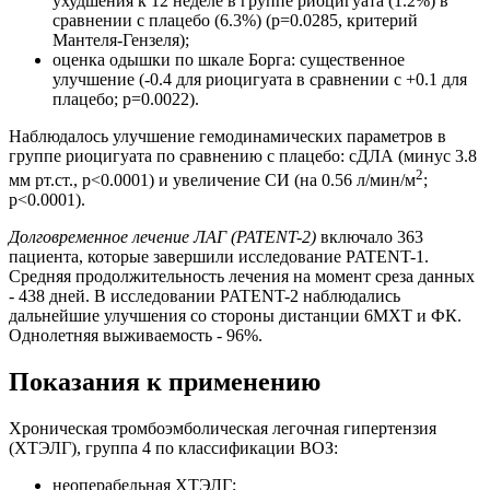
ухудшения к 12 неделе в группе риоцигуата (1.2%) в
сравнении с плацебо (6.3%) (р=0.0285, критерий
Мантеля-Гензеля);
оценка одышки по шкале Борга: существенное
улучшение (-0.4 для риоцигуата в сравнении с +0.1 для
плацебо; р=0.0022).
Наблюдалось улучшение гемодинамических параметров в
группе риоцигуата по сравнению с плацебо: сДЛА (минус 3.8
2
мм рт.ст., р<0.0001) и увеличение СИ (на 0.56 л/мин/м
;
р<0.0001).
Долговременное лечение ЛАГ (PATENT-2)
включало 363
пациента, которые завершили исследование PATENT-1.
Средняя продолжительность лечения на момент среза данных
- 438 дней. В исследовании PATENT-2 наблюдались
дальнейшие улучшения со стороны дистанции 6МХТ и ФК.
Однолетняя выживаемость - 96%.
Показания к применению
Хроническая тромбоэмболическая легочная гипертензия
(ХТЭЛГ), группа 4 по классификации ВОЗ:
неоперабельная ХТЭЛГ;