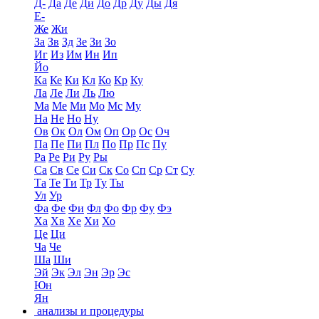
Д-
Да
Де
Ди
До
Др
Ду
Ды
Дя
Е-
Же
Жи
За
Зв
Зд
Зе
Зи
Зо
Иг
Из
Им
Ин
Ип
Йо
Ка
Ке
Ки
Кл
Ко
Кр
Ку
Ла
Ле
Ли
Ль
Лю
Ма
Ме
Ми
Мо
Мс
Му
На
Не
Но
Ну
Ов
Ок
Ол
Ом
Оп
Ор
Ос
Оч
Па
Пе
Пи
Пл
По
Пр
Пс
Пу
Ра
Ре
Ри
Ру
Ры
Са
Св
Се
Си
Ск
Со
Сп
Ср
Ст
Су
Та
Те
Ти
Тр
Ту
Ты
Ул
Ур
Фа
Фе
Фи
Фл
Фо
Фр
Фу
Фэ
Ха
Хв
Хе
Хи
Хо
Це
Ци
Ча
Че
Ша
Ши
Эй
Эк
Эл
Эн
Эр
Эс
Юн
Ян
анализы и процедуры