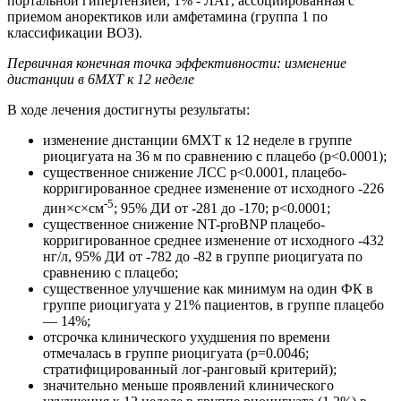
портальной гипертензией, 1% - ЛАГ, ассоциированная с
приемом аноректиков или амфетамина (группа 1 по
классификации ВОЗ).
Первичная конечная точка эффективности: изменение
дистанции в 6МХТ к 12 неделе
В ходе лечения достигнуты результаты:
изменение дистанции 6МХТ к 12 неделе в группе
риоцигуата на 36 м по сравнению с плацебо (р<0.0001);
существенное снижение ЛСС р<0.0001, плацебо-
корригированное среднее изменение от исходного -226
-5
дин×с×см
; 95% ДИ от -281 до -170; р<0.0001;
существенное снижение NT-proBNP плацебо-
корригированное среднее изменение от исходного -432
нг/л, 95% ДИ от -782 до -82 в группе риоцигуата по
сравнению с плацебо;
существенное улучшение как минимум на один ФК в
группе риоцигуата у 21% пациентов, в группе плацебо
— 14%;
отсрочка клинического ухудшения по времени
отмечалась в группе риоцигуата (р=0.0046;
стратифицированный лог-ранговый критерий);
значительно меньше проявлений клинического