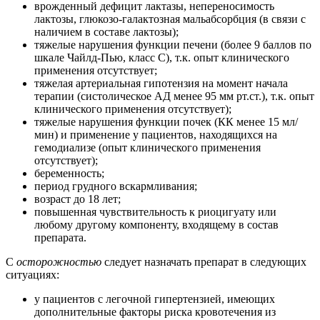
врожденный дефицит лактазы, непереносимость
лактозы, глюкозо-галактозная мальабсорбция (в связи с
наличием в составе лактозы);
тяжелые нарушения функции печени (более 9 баллов по
шкале Чайлд-Пью, класс С), т.к. опыт клинического
применения отсутствует;
тяжелая артериальная гипотензия на момент начала
терапии (систолическое АД менее 95 мм рт.ст.), т.к. опыт
клинического применения отсутствует);
тяжелые нарушения функции почек (КК менее 15 мл/
мин) и применение у пациентов, находящихся на
гемодиализе (опыт клинического применения
отсутствует);
беременность;
период грудного вскармливания;
возраст до 18 лет;
повышенная чувствительность к риоцигуату или
любому другому компоненту, входящему в состав
препарата.
С
осторожностью
следует назначать препарат в следующих
ситуациях:
у пациентов с легочной гипертензией, имеющих
дополнительные факторы риска кровотечения из