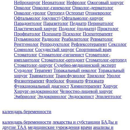
Нейрохирург
Неонатолог
Нефролог
Ожоговый хирург
Онколог
Онколог-гинеколог
Онколог-дерматолог
Онколог-уролог
Ортопед
Остеопат
Отоневролог
Офтальмолог (окулист)
Офтальмолог-хирург
Парадонтолог
Паразитолог
Педиатр
Перинатолог
Пластический хирург
Подолог (подиатр)
Проктолог
Профпатолог
Психиатр
Психолог
Психотерапевт
Пульмонолог
Радиолог
Реабилитолог
Ревматолог
Рентгенолог
Репродуктолог
Рефлексотерапевт
Сексолог
Сомнолог
Сосудистый хирург
Спортивный врач
Стоматолог
Стоматолог-гигиенист
Стоматолог-
имплантолог
Стоматолог-ортодонт
Стоматолог-ортопед
Стоматолог-хирург
Судебно-медицинский эксперт
Сурдолог
Терапевт
Торакальный онколог
Торакальный
хирург
Травматолог
Трансфузиолог
Трихолог
Уролог
Физиотерапевт
Флеболог
Фониатр
Фтизиатр
Функциональный диагност
Химиотерапевт
Хирург
Хирург-эндокринолог
Челюстно-лицевой хирург
Эмбриолог
Эндокринолог
Эндоскопист
Эпилептолог
календарь беременности
календарь беременности
лекарства и субстанции
БАДы и
другие ТАА
медицинские учреждения
врачи
анализы и