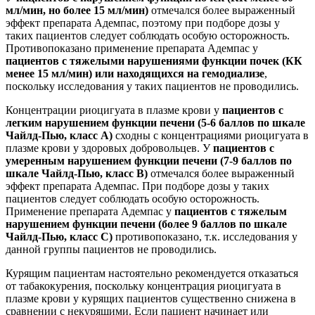
мл/мин, но более 15 мл/мин)
отмечался более выраженный
эффект препарата Адемпас, поэтому при подборе дозы у
таких пациентов следует соблюдать особую осторожность.
Противопоказано применение препарата Адемпас у
пациентов с тяжелыми нарушениями функции почек (КК
менее 15 мл/мин) или находящихся на гемодиализе
,
поскольку исследования у таких пациентов не проводились.
Концентрации риоцигуата в плазме крови у
пациентов с
легким нарушением функции печени (5-6 баллов по шкале
Чайлд-Пью, класс А)
сходны с концентрациями риоцигуата в
плазме крови у здоровых добровольцев. У
пациентов с
умеренным нарушением функции печени (7-9 баллов по
шкале Чайлд-Пью, класс В)
отмечался более выраженный
эффект препарата Адемпас. При подборе дозы у таких
пациентов следует соблюдать особую осторожность.
Применение препарата Адемпас у
пациентов с тяжелым
нарушением функции печени (более 9 баллов по шкале
Чайлд-Пью, класс С)
противопоказано, т.к. исследования у
данной группы пациентов не проводились.
Курящим пациентам настоятельно рекомендуется отказаться
от табакокурения, поскольку концентрация риоцигуата в
плазме крови у курящих пациентов существенно снижена в
сравнении с некурящими. Если пациент начинает или