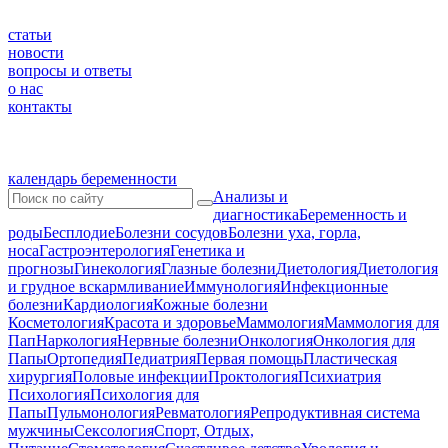
статьи
новости
вопросы и ответы
о нас
контакты
календарь беременности
Анализы и
диагностика
Беременность и
роды
Бесплодие
Болезни сосудов
Болезни уха, горла,
носа
Гастроэнтерология
Генетика и
прогнозы
Гинекология
Глазные болезни
Диетология
Диетология
и грудное вскармливание
Иммунология
Инфекционные
болезни
Кардиология
Кожные болезни
Косметология
Красота и здоровье
Маммология
Маммология для
Пап
Наркология
Нервные болезни
Онкология
Онкология для
Папы
Ортопедия
Педиатрия
Первая помощь
Пластическая
хирургия
Половые инфекции
Проктология
Психиатрия
Психология
Психология для
Папы
Пульмонология
Ревматология
Репродуктивная система
мужчины
Сексология
Спорт, Отдых,