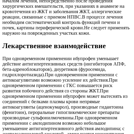
началом лечения, непосредственно после проведения
хирургических вмешательств, при указаниях в анамнезе на
кровотечения из ЖКТ и заболевания ЖКТ, аллергические
реакции, связанные с приемом НПВС.В процессе лечения
необходим систематический контроль функций печени и
почек, картины периферической крови.Не следует применять
наружно на поврежденных участках кожи.
Лекарственное взаимодействие
При одновременном применении ибупрофен уменьшает
действие антигипертензивных средств (ингибиторов АПФ,
бета-адреноблокаторов), диуретиков (фуросемида,
гидрохлоротиазида).При одновременном применении с
антикоагулянтами возможно усиление их действия.При
одновременном применении с ГКС повышается риск
развития побочного действия со стороны ЖКТ.При
одновременном применении ибупрофен может вытеснять из
соединений с белками плазмы крови непрямые
антикоагулянты (аценокумарол), производные гидантоина
(фенитоин), пероральные гипогликемические препараты
производные сульфонилмочевины.При одновременном
применении с амлодипином возможно небольшое
уменьшение антигипертензивного действия амлодипина; с
ацетилсалициловой кислотой - уменьшается концентрация