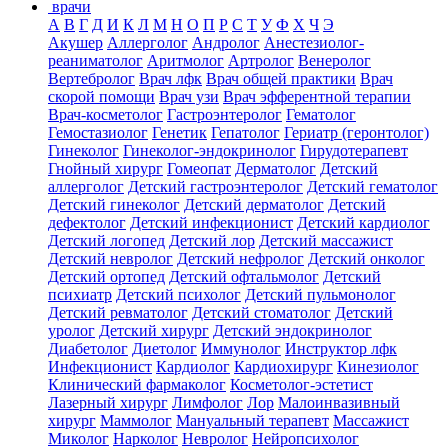
врачи
А
В
Г
Д
И
К
Л
М
Н
О
П
Р
С
Т
У
Ф
Х
Ч
Э
Акушер
Аллерголог
Андролог
Анестезиолог-
реаниматолог
Аритмолог
Артролог
Венеролог
Вертебролог
Врач лфк
Врач общей практики
Врач
скорой помощи
Врач узи
Врач эфферентной терапии
Врач-косметолог
Гастроэнтеролог
Гематолог
Гемостазиолог
Генетик
Гепатолог
Гериатр (геронтолог)
Гинеколог
Гинеколог-эндокринолог
Гирудотерапевт
Гнойный хирург
Гомеопат
Дерматолог
Детский
аллерголог
Детский гастроэнтеролог
Детский гематолог
Детский гинеколог
Детский дерматолог
Детский
дефектолог
Детский инфекционист
Детский кардиолог
Детский логопед
Детский лор
Детский массажист
Детский невролог
Детский нефролог
Детский онколог
Детский ортопед
Детский офтальмолог
Детский
психиатр
Детский психолог
Детский пульмонолог
Детский ревматолог
Детский стоматолог
Детский
уролог
Детский хирург
Детский эндокринолог
Диабетолог
Диетолог
Иммунолог
Инструктор лфк
Инфекционист
Кардиолог
Кардиохирург
Кинезиолог
Клинический фармаколог
Косметолог-эстетист
Лазерный хирург
Лимфолог
Лор
Малоинвазивный
хирург
Маммолог
Мануальный терапевт
Массажист
Миколог
Нарколог
Невролог
Нейропсихолог