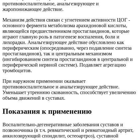
противовоспалительное, анальгезирующее и
жаропонижающее действие.
Механизм действия связан с угнетением активности ЦОГ -
основного фермента метаболизма арахидоновой кислоты,
являющейся предшественником простагландинов, которые
играют главную роль в патогенезе воспаления, боли и
лихорадки. Анальгезирующее действие обусловлено как
периферическим (опосредованно, через подавление синтеза
простагландинов), так и центральным механизмом
(ингибированием синтеза простагландинов в центральной и
периферической нервной системе). Подавляет агрегацию
тромбоцитов.
При наружном применении оказывает
противовоспалительное и анальгезирующее действие.
Уменьшает утреннюю скованность, способствует увеличению
объема движений в суставах.
Показания к применению
Воспалительно-дегенеративные заболевания суставов и
позвоночника (в т.ч. ревматический и ревматоидный артрит,
анкилозирующий спондилит, остеоартроз), суставной