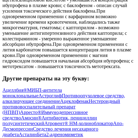
ибупрофена в плазме крови; с баклофеном - описан случай
усиления токсического действия баклофена.При
одновременном применении с варфарином возможно
увеличение времени кровотечения, наблюдались также
микрогематурия, гематомы; с каптоприлом - возможно
уменьшение антигипертензивного действия каптоприла; с
колестирамином - умеренно выраженное уменьшение
абсорбции ибупрофена.При одновременном применении с
лития карбонатом повышается концентрация лития в плазме
крови.При одновременном применении с магния
гидроксидом повышается начальная абсорбция ибупрофена; с
метотрексатом - повышается токсичность метотрексата.
Другие препараты на эту букву:
Ацеллбия®
МИБП-антитела
моноклональные
Астроглиф
Противоопухолевое средство,
алкилирующее соединение
Ацеклофенак
Нестероидный
противовоспалительный препарат
(НПВП)
Арресто®
Иммунодепрессивное
средство
Амосин®
Антибиотик, пенициллин
полусинтетический
Атровент® Н
М-холиноблокатор
Апо-
Десмопрессин
Средство лечения несахарного
диабета
Асталин
Бета2-адреномиметик