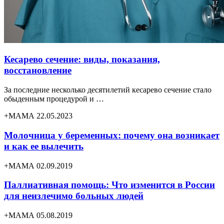
Кесарево сечение: виды, показания,
восстановление
За последние несколько десятилетий кесарево сечение стало
обыденным процедурой и …
+МАМА 22.05.2023
Молочница у беременных: почему она возникает
и как ее вылечить
+МАМА 02.09.2019
Паллиативная помощь: Что изменится в России
для неизлечимо больных людей
+МАМА 05.08.2019