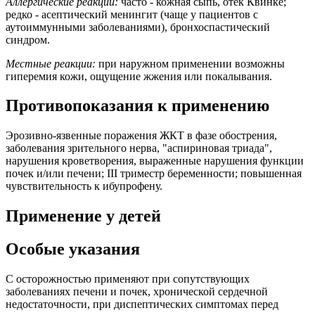
Аллергические реакции:
часто - кожная сыпь, отек Квинке;
редко - асептический менингит (чаще у пациентов с
аутоиммунными заболеваниями), бронхоспастический
синдром.
Местные реакции:
при наружном применении возможны
гиперемия кожи, ощущение жжения или покалывания.
Противопоказания к применению
Эрозивно-язвенные поражения ЖКТ в фазе обострения,
заболевания зрительного нерва, "аспириновая триада",
нарушения кроветворения, выраженные нарушения функции
почек и/или печени; III триместр беременности; повышенная
чувствительность к ибупрофену.
Применение у детей
Особые указания
С осторожностью применяют при сопутствующих
заболеваниях печени и почек, хронической сердечной
недостаточности, при диспептических симптомах перед