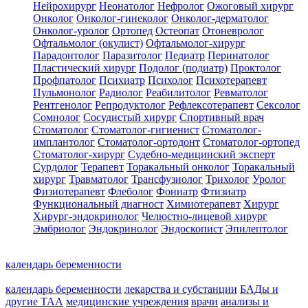
Нейрохирург
Неонатолог
Нефролог
Ожоговый хирург
Онколог
Онколог-гинеколог
Онколог-дерматолог
Онколог-уролог
Ортопед
Остеопат
Отоневролог
Офтальмолог (окулист)
Офтальмолог-хирург
Парадонтолог
Паразитолог
Педиатр
Перинатолог
Пластический хирург
Подолог (подиатр)
Проктолог
Профпатолог
Психиатр
Психолог
Психотерапевт
Пульмонолог
Радиолог
Реабилитолог
Ревматолог
Рентгенолог
Репродуктолог
Рефлексотерапевт
Сексолог
Сомнолог
Сосудистый хирург
Спортивный врач
Стоматолог
Стоматолог-гигиенист
Стоматолог-
имплантолог
Стоматолог-ортодонт
Стоматолог-ортопед
Стоматолог-хирург
Судебно-медицинский эксперт
Сурдолог
Терапевт
Торакальный онколог
Торакальный
хирург
Травматолог
Трансфузиолог
Трихолог
Уролог
Физиотерапевт
Флеболог
Фониатр
Фтизиатр
Функциональный диагност
Химиотерапевт
Хирург
Хирург-эндокринолог
Челюстно-лицевой хирург
Эмбриолог
Эндокринолог
Эндоскопист
Эпилептолог
календарь беременности
календарь беременности
лекарства и субстанции
БАДы и
другие ТАА
медицинские учреждения
врачи
анализы и