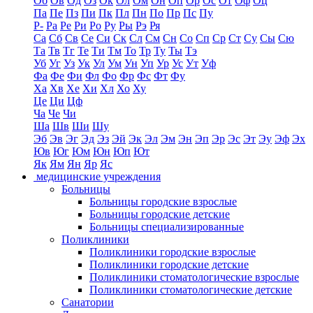
Об
Ов
Од
Оз
Ок
Ол
Ом
Он
Оп
Ор
Ос
От
Оф
Оц
Па
Пе
Пз
Пи
Пк
Пл
Пн
По
Пр
Пс
Пу
Р-
Ра
Ре
Ри
Ро
Ру
Ры
Рэ
Ря
Са
Сб
Св
Се
Си
Ск
Сл
См
Сн
Со
Сп
Ср
Ст
Су
Сы
Сю
Та
Тв
Тг
Те
Ти
Тм
То
Тр
Ту
Ты
Тэ
Уб
Уг
Уз
Ук
Ул
Ум
Ун
Уп
Ур
Ус
Ут
Уф
Фа
Фе
Фи
Фл
Фо
Фр
Фс
Фт
Фу
Ха
Хв
Хе
Хи
Хл
Хо
Ху
Це
Ци
Цф
Ча
Че
Чи
Ша
Шв
Ши
Шу
Эб
Эв
Эг
Эд
Эз
Эй
Эк
Эл
Эм
Эн
Эп
Эр
Эс
Эт
Эу
Эф
Эх
Юв
Юг
Юм
Юн
Юп
Ют
Як
Ям
Ян
Яр
Яс
медицинские учреждения
Больницы
Больницы городские взрослые
Больницы городские детские
Больницы специализированные
Поликлиники
Поликлиники городские взрослые
Поликлиники городские детские
Поликлиники стоматологические взрослые
Поликлиники стоматологические детские
Санатории