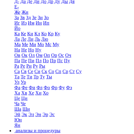
Д-
Да
Де
Ди
До
Др
Ду
Ды
Дя
Е-
Же
Жи
За
Зв
Зд
Зе
Зи
Зо
Иг
Из
Им
Ин
Ип
Йо
Ка
Ке
Ки
Кл
Ко
Кр
Ку
Ла
Ле
Ли
Ль
Лю
Ма
Ме
Ми
Мо
Мс
Му
На
Не
Но
Ну
Ов
Ок
Ол
Ом
Оп
Ор
Ос
Оч
Па
Пе
Пи
Пл
По
Пр
Пс
Пу
Ра
Ре
Ри
Ру
Ры
Са
Св
Се
Си
Ск
Со
Сп
Ср
Ст
Су
Та
Те
Ти
Тр
Ту
Ты
Ул
Ур
Фа
Фе
Фи
Фл
Фо
Фр
Фу
Фэ
Ха
Хв
Хе
Хи
Хо
Це
Ци
Ча
Че
Ша
Ши
Эй
Эк
Эл
Эн
Эр
Эс
Юн
Ян
анализы и процедуры