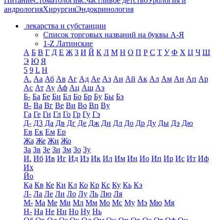
Питание
Стоматология
Счастливое детство
Урология и
андрология
Хирургия
Эндокринология
лекарства и субстанции
Список торговых названий на буквы А-Я
1-Z Латинские
А
Б
В
Г
Д
Е
Ж
З
И
Й
К
Л
М
Н
О
П
Р
С
Т
У
Ф
Х
Ц
Ч
Ш
Э
Ю
Я
5
9
L
H
А.
Аа
Аб
Ав
Аг
Ад
Ае
Аз
Аи
Ай
Ак
Ал
Ам
Ан
Ап
Ар
Ас
Ат
Ау
Аф
Ац
Аш
Аэ
Б-
Ба
Бе
Би
Бл
Бо
Бр
Бу
Бы
Бэ
В-
Ва
Вг
Ве
Ви
Во
Вп
Ву
Га
Ге
Ги
Гл
Го
Гр
Гу
Гэ
Д-
Д3
Да
Дв
Дг
Де
Дж
Ди
Дл
До
Др
Ду
Ды
Дэ
Дю
Ев
Ек
Ем
Ер
Жа
Же
Жи
Жо
За
Зв
Зе
Зи
Зм
Зо
Зу
И.
Иб
Ив
Иг
Ид
Из
Ик
Ил
Им
Ин
Ио
Ип
Ир
Ис
Ит
Иф
Их
Йо
Ка
Кв
Ке
Ки
Кл
Ко
Кр
Кс
Ку
Кь
Кэ
Л-
Ла
Ле
Ли
Ло
Лу
Ль
Лю
Ля
М-
Ма
Ме
Ми
Мл
Мм
Мо
Мс
Му
Мэ
Мю
Мя
Н-
На
Не
Ни
Но
Ну
Нь