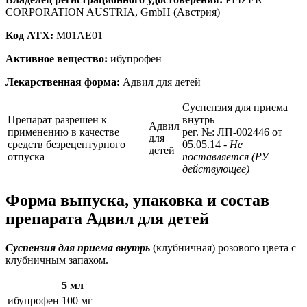
CORPORATION AUSTRIA, GmbH (Австрия)
Код ATX:
M01AE01
Активное вещество:
ибупрофен
Лекарственная форма:
Адвил для детей
Суспензия для приема
Препарат разрешен к
внутрь
Адвил
применению в качестве
рег. №: ЛП-002446 от
для
средств безрецептурного
05.05.14
- Не
детей
отпуска
поставляется (РУ
действующее)
Форма выпуска, упаковка и состав
препарата Адвил для детей
Суспензия для приема внутрь
(клубничная) розового цвета с
клубничным запахом.
5 мл
ибупрофен
100 мг