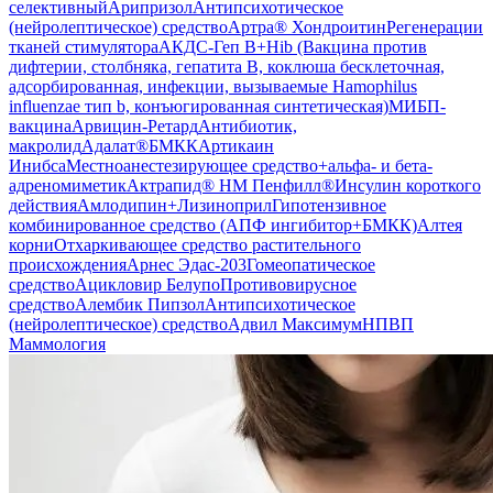
селективный
Арипризол
Антипсихотическое
(нейролептическое) средство
Артра® Хондроитин
Регенерации
тканей стимулятор
аАКДС-Геп B+Hib (Вакцина против
дифтерии, столбняка, гепатита B, коклюша бесклеточная,
адсорбированная, инфекции, вызываемые Hamophilus
influenzae тип b, конъюгированная синтетическая)
МИБП-
вакцина
Арвицин-Ретард
Антибиотик,
макролид
Адалат®
БМКК
Артикаин
Инибса
Местноанестезирующее средство+альфа- и бета-
адреномиметик
Актрапид® НМ Пенфилл®
Инсулин короткого
действия
Амлодипин+Лизиноприл
Гипотензивное
комбинированное средство (АПФ ингибитор+БМКК)
Алтея
корни
Отхаркивающее средство растительного
происхождения
Арнес Эдас-203
Гомеопатическое
средство
Ацикловир Белупо
Противовирусное
средство
Алембик Пипзол
Антипсихотическое
(нейролептическое) средство
Адвил Максимум
НПВП
Маммология