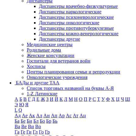
Диспансеры
Диспансеры врачебно-физкультурные
Диспансеры наркологические
Диспансеры психоневрологические
Диспансеры онкологические
Диспансеры противотуберкулезные
Диспансеры кожно-венерологические
Диспансеры другие
Медицинские центры
Родильные дома
Женские консультации
Госпитали для ветеранов войн
Хосписы
Центры планирования семьи и репродукции
Онкологические учреждения
БАДы и другие ТАА
Список торговых названий на буквы А-Я
1-Z Латинские
А
Б
В
Г
Д
Е
Ж
З
И
Й
К
Л
М
Н
О
П
Р
С
Т
У
Ф
Х
Ц
Ч
Ш
Э
Ю
Я
L
Q
Ад
Ае
Ак
Ал
Ан
Ап
Ар
Ас
Ат
Ац
Ба
Бе
Би
Бл
Бо
Бр
Бь
Ва
Ве
Ви
Во
Га
Ге
Ги
Гл
Го
Гр