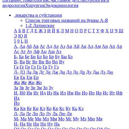
Питание
Стоматология
Счастливое детство
Урология и
андрология
Хирургия
Эндокринология
лекарства и субстанции
Список торговых названий на буквы А-Я
1-Z Латинские
А
Б
В
Г
Д
Е
Ж
З
И
Й
К
Л
М
Н
О
П
Р
С
Т
У
Ф
Х
Ц
Ч
Ш
Э
Ю
Я
5
9
L
H
А.
Аа
Аб
Ав
Аг
Ад
Ае
Аз
Аи
Ай
Ак
Ал
Ам
Ан
Ап
Ар
Ас
Ат
Ау
Аф
Ац
Аш
Аэ
Б-
Ба
Бе
Би
Бл
Бо
Бр
Бу
Бы
Бэ
В-
Ва
Вг
Ве
Ви
Во
Вп
Ву
Га
Ге
Ги
Гл
Го
Гр
Гу
Гэ
Д-
Д3
Да
Дв
Дг
Де
Дж
Ди
Дл
До
Др
Ду
Ды
Дэ
Дю
Ев
Ек
Ем
Ер
Жа
Же
Жи
Жо
За
Зв
Зе
Зи
Зм
Зо
Зу
И.
Иб
Ив
Иг
Ид
Из
Ик
Ил
Им
Ин
Ио
Ип
Ир
Ис
Ит
Иф
Их
Йо
Ка
Кв
Ке
Ки
Кл
Ко
Кр
Кс
Ку
Кь
Кэ
Л-
Ла
Ле
Ли
Ло
Лу
Ль
Лю
Ля
М-
Ма
Ме
Ми
Мл
Мм
Мо
Мс
Му
Мэ
Мю
Мя
Н-
На
Не
Ни
Но
Ну
Нь