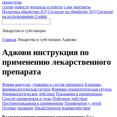
процедуры
статьи
новости
вопросы и ответы
о нас
контакты
Политика обработки ПД
Согласие на обработку ПД
Согласие
на использование Cookie
Лекарства и субстанции
Главная
Лекарства и субстанции
Аджови
Аджови инструкция по
применению лекарственного
препарата
Форма выпуска, упаковка и состав препарата
Клинико-
фармакологическая группа
Фармако-терапевтическая группа
Фармакологическое действие
Показания к применению
Способ применения и дозы
Побочное действие
Противопоказания к применению
Применение у детей
Особые указания
Лекарственное взаимодействие
Владелец регистрационного удостоверения:
Teva