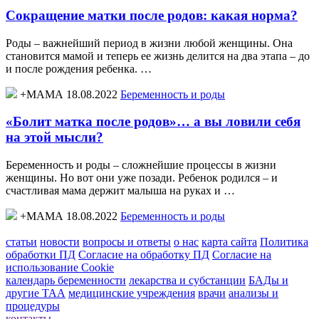
Сокращение матки после родов: какая норма?
Роды – важнейший период в жизни любой женщины. Она
становится мамой и теперь ее жизнь делится на два этапа – до
и после рождения ребенка. …
+МАМА 18.08.2022
Беременность и роды
«Болит матка после родов»… а вы ловили себя
на этой мысли?
Беременность и роды – сложнейшие процессы в жизни
женщины. Но вот они уже позади. Ребенок родился – и
счастливая мама держит малыша на руках и …
+МАМА 18.08.2022
Беременность и роды
статьи
новости
вопросы и ответы
о нас
карта сайта
Политика
обработки ПД
Согласие на обработку ПД
Согласие на
использование Cookie
календарь беременности
лекарства и субстанции
БАДы и
другие ТАА
медицинские учреждения
врачи
анализы и
процедуры
контакты