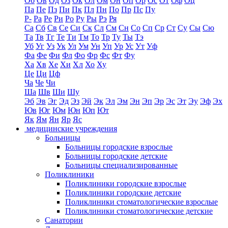
Об
Ов
Од
Оз
Ок
Ол
Ом
Он
Оп
Ор
Ос
От
Оф
Оц
Па
Пе
Пз
Пи
Пк
Пл
Пн
По
Пр
Пс
Пу
Р-
Ра
Ре
Ри
Ро
Ру
Ры
Рэ
Ря
Са
Сб
Св
Се
Си
Ск
Сл
См
Сн
Со
Сп
Ср
Ст
Су
Сы
Сю
Та
Тв
Тг
Те
Ти
Тм
То
Тр
Ту
Ты
Тэ
Уб
Уг
Уз
Ук
Ул
Ум
Ун
Уп
Ур
Ус
Ут
Уф
Фа
Фе
Фи
Фл
Фо
Фр
Фс
Фт
Фу
Ха
Хв
Хе
Хи
Хл
Хо
Ху
Це
Ци
Цф
Ча
Че
Чи
Ша
Шв
Ши
Шу
Эб
Эв
Эг
Эд
Эз
Эй
Эк
Эл
Эм
Эн
Эп
Эр
Эс
Эт
Эу
Эф
Эх
Юв
Юг
Юм
Юн
Юп
Ют
Як
Ям
Ян
Яр
Яс
медицинские учреждения
Больницы
Больницы городские взрослые
Больницы городские детские
Больницы специализированные
Поликлиники
Поликлиники городские взрослые
Поликлиники городские детские
Поликлиники стоматологические взрослые
Поликлиники стоматологические детские
Санатории