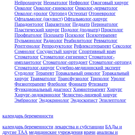
Нейрохирург
Неонатолог
Нефролог
Ожоговый хирург
Онколог
Онколог-гинеколог
Онколог-дерматолог
Онколог-уролог
Ортопед
Остеопат
Отоневролог
Офтальмолог (окулист)
Офтальмолог-хирург
Парадонтолог
Паразитолог
Педиатр
Перинатолог
Пластический хирург
Подолог (подиатр)
Проктолог
Профпатолог
Психиатр
Психолог
Психотерапевт
Пульмонолог
Радиолог
Реабилитолог
Ревматолог
Рентгенолог
Репродуктолог
Рефлексотерапевт
Сексолог
Сомнолог
Сосудистый хирург
Спортивный врач
Стоматолог
Стоматолог-гигиенист
Стоматолог-
имплантолог
Стоматолог-ортодонт
Стоматолог-ортопед
Стоматолог-хирург
Судебно-медицинский эксперт
Сурдолог
Терапевт
Торакальный онколог
Торакальный
хирург
Травматолог
Трансфузиолог
Трихолог
Уролог
Физиотерапевт
Флеболог
Фониатр
Фтизиатр
Функциональный диагност
Химиотерапевт
Хирург
Хирург-эндокринолог
Челюстно-лицевой хирург
Эмбриолог
Эндокринолог
Эндоскопист
Эпилептолог
календарь беременности
календарь беременности
лекарства и субстанции
БАДы и
другие ТАА
медицинские учреждения
врачи
анализы и