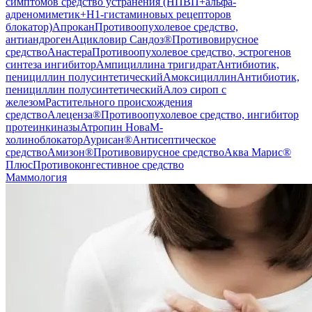
симптомов средство устранения (НПВП+альфа-
адреномиметик+H1-гистаминовых рецепторов
блокатор)
Апрокан
Противоопухолевое средство,
антиандроген
Ацикловир Сандоз®
Противовирусное
средство
Анастера
Противоопухолевое средство, эстрогенов
синтеза ингибитор
Ампициллина тригидрат
Антибиотик,
пенициллин полусинтетический
Амоксициллин
Антибиотик,
пенициллин полусинтетический
Алоэ сироп с
железом
Растительного происхождения
средство
Алеценза®
Противоопухолевое средство, ингибитор
протеинкиназы
Атропин Нова
М-
холиноблокатор
Аурисан®
Антисептическое
средство
Амизон®
Противовирусное средство
Аква Марис®
Плюс
Противоконгестивное средство
Маммология