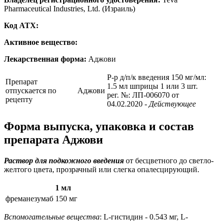
Pharmaceutical Industries, Ltd. (Израиль)
Код ATX:
Активное вещество:
Лекарственная форма:
Аджови
Р-р д/п/к введения 150 мг/мл:
Препарат
1.5 мл шприцы 1 или 3 шт.
отпускается по
Аджови
рег. №: ЛП-006070 от
рецепту
04.02.2020
- Действующее
Форма выпуска, упаковка и состав
препарата Аджови
Раствор для подкожного введения
от бесцветного до светло-
желтого цвета, прозрачный или слегка опалесцирующий.
1 мл
фреманезумаб
150 мг
Вспомогательные вещества
: L-гистидин - 0.543 мг, L-