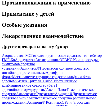
Противопоказания к применению
Применение у детей
Особые указания
Лекарственное взаимодействие
Другие препараты на эту букву:
Аторвастатин МС
Гиполипидемическое средство - ингибитор
ГМГ-КоА редуктазы
Антигриппин-ОРВИ
ОРЗ и "простуды"
симптомов средство
устранения
Афинитор®
Противоопухолевое средство,
ингибитор протеинкиназы
Артифрин
Форте
Местноанестезирующее средство+альфа- и бета-
адреномиметик
Арител® Плюс
Гипотензивное
комбинированное средство (бета1-
адреноблокатор+диуретик)
Авена-Плюс
Гомеопатическое
средство
Альвеофакт
Сурфактант
Ариндап®
Диуретическое
средство
Абисил
Антисептическое средство растительного
происхождения
Аспирин® Комплекс
ОРЗ и "простуды"