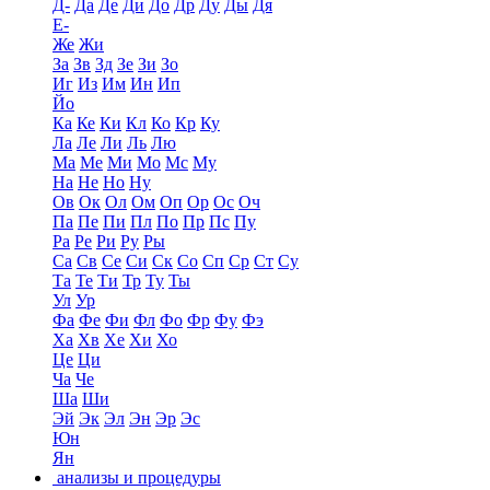
Д-
Да
Де
Ди
До
Др
Ду
Ды
Дя
Е-
Же
Жи
За
Зв
Зд
Зе
Зи
Зо
Иг
Из
Им
Ин
Ип
Йо
Ка
Ке
Ки
Кл
Ко
Кр
Ку
Ла
Ле
Ли
Ль
Лю
Ма
Ме
Ми
Мо
Мс
Му
На
Не
Но
Ну
Ов
Ок
Ол
Ом
Оп
Ор
Ос
Оч
Па
Пе
Пи
Пл
По
Пр
Пс
Пу
Ра
Ре
Ри
Ру
Ры
Са
Св
Се
Си
Ск
Со
Сп
Ср
Ст
Су
Та
Те
Ти
Тр
Ту
Ты
Ул
Ур
Фа
Фе
Фи
Фл
Фо
Фр
Фу
Фэ
Ха
Хв
Хе
Хи
Хо
Це
Ци
Ча
Че
Ша
Ши
Эй
Эк
Эл
Эн
Эр
Эс
Юн
Ян
анализы и процедуры