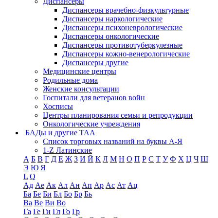
Диспансеры
Диспансеры врачебно-физкультурные
Диспансеры наркологические
Диспансеры психоневрологические
Диспансеры онкологические
Диспансеры противотуберкулезные
Диспансеры кожно-венерологические
Диспансеры другие
Медицинские центры
Родильные дома
Женские консультации
Госпитали для ветеранов войн
Хосписы
Центры планирования семьи и репродукции
Онкологические учреждения
БАДы и другие ТАА
Список торговых названий на буквы А-Я
1-Z Латинские
А
Б
В
Г
Д
Е
Ж
З
И
Й
К
Л
М
Н
О
П
Р
С
Т
У
Ф
Х
Ц
Ч
Ш
Э
Ю
Я
L
Q
Ад
Ае
Ак
Ал
Ан
Ап
Ар
Ас
Ат
Ац
Ба
Бе
Би
Бл
Бо
Бр
Бь
Ва
Ве
Ви
Во
Га
Ге
Ги
Гл
Го
Гр