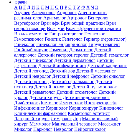
врачи
А
В
Г
Д
И
К
Л
М
Н
О
П
Р
С
Т
У
Ф
Х
Ч
Э
Акушер
Аллерголог
Андролог
Анестезиолог-
реаниматолог
Аритмолог
Артролог
Венеролог
Вертебролог
Врач лфк
Врач общей практики
Врач
скорой помощи
Врач узи
Врач эфферентной терапии
Врач-косметолог
Гастроэнтеролог
Гематолог
Гемостазиолог
Генетик
Гепатолог
Гериатр (геронтолог)
Гинеколог
Гинеколог-эндокринолог
Гирудотерапевт
Гнойный хирург
Гомеопат
Дерматолог
Детский
аллерголог
Детский гастроэнтеролог
Детский гематолог
Детский гинеколог
Детский дерматолог
Детский
дефектолог
Детский инфекционист
Детский кардиолог
Детский логопед
Детский лор
Детский массажист
Детский невролог
Детский нефролог
Детский онколог
Детский ортопед
Детский офтальмолог
Детский
психиатр
Детский психолог
Детский пульмонолог
Детский ревматолог
Детский стоматолог
Детский
уролог
Детский хирург
Детский эндокринолог
Диабетолог
Диетолог
Иммунолог
Инструктор лфк
Инфекционист
Кардиолог
Кардиохирург
Кинезиолог
Клинический фармаколог
Косметолог-эстетист
Лазерный хирург
Лимфолог
Лор
Малоинвазивный
хирург
Маммолог
Мануальный терапевт
Массажист
Миколог
Нарколог
Невролог
Нейропсихолог