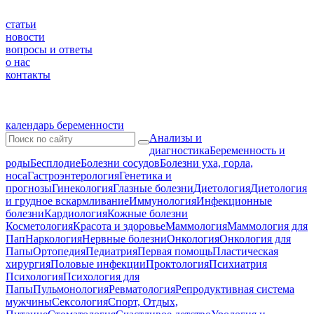
статьи
новости
вопросы и ответы
о нас
контакты
календарь беременности
Анализы и
диагностика
Беременность и
роды
Бесплодие
Болезни сосудов
Болезни уха, горла,
носа
Гастроэнтерология
Генетика и
прогнозы
Гинекология
Глазные болезни
Диетология
Диетология
и грудное вскармливание
Иммунология
Инфекционные
болезни
Кардиология
Кожные болезни
Косметология
Красота и здоровье
Маммология
Маммология для
Пап
Наркология
Нервные болезни
Онкология
Онкология для
Папы
Ортопедия
Педиатрия
Первая помощь
Пластическая
хирургия
Половые инфекции
Проктология
Психиатрия
Психология
Психология для
Папы
Пульмонология
Ревматология
Репродуктивная система
мужчины
Сексология
Спорт, Отдых,