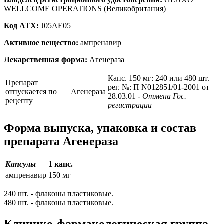
WELLCOME OPERATIONS (Великобритания)
Код ATX:
J05AE05
Активное вещество:
ампренавир
Лекарственная форма:
Агенераза
Капс. 150 мг: 240 или 480 шт.
Препарат
рег. №: П N012851/01-2001 от
отпускается по
Агенераза
28.03.01
- Отмена Гос.
рецепту
регистрации
Форма выпуска, упаковка и состав
препарата Агенераза
Капсулы
1 капс.
ампренавир
150 мг
240 шт. - флаконы пластиковые.
480 шт. - флаконы пластиковые.
Клинико-фармакологическая группа