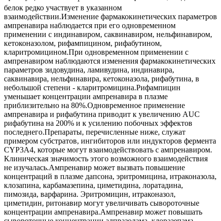
белок редко участвует в указанном
взаимодействии.Изменение фармакокинетических параметров
ампренавира наблюдается при его одновременном
применении с индинавиром, саквинавиром, нельфинавиром,
кетоконазолом, рифампицином, рифабутином,
кларитромицином.При одновременном применении с
ампренавиром наблюдаются изменения фармакокинетических
параметров зидовудина, ламивудина, индинавира,
саквинавира, нельфинавира, кетоконазола, рифабутина, в
небольшой степени - кларитромицина.Рифампицин
уменьшает концентрации ампренавира в плазме
приблизительно на 80%.Одновременное применение
ампренавира и рифабутина приводит к увеличению AUC
рифабутина на 200% и к усилению побочных эффектов
последнего.Препараты, перечисленные ниже, служат
примером субстратов, ингибиторов или индукторов фермента
CYP3A4, которые могут взаимодействовать с ампренавиром.
Клиническая значимость этого возможного взаимодействия
не изучалась.Ампренавир может вызвать повышение
концентраций в плазме дапсона, эритромицина, итраконазола,
клозапина, карбамазепина, циметидина, лоратадина,
пимозида, варфарина. Эритромицин, итраконазол,
циметидин, ритонавир могут увеличивать сывороточные
концентрации ампренавира.Ампренавир может повышать
сывороточные концентрации алпразолама, клоразепама,