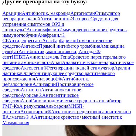
Другие препараты на эту букву:
Арвицин
Антибиотик, макролид
Артогистан
Стимулятор
репарации тканей
Антигриппин-Экспресс
Средство для
устранения симптомов ОРЗ и
"простуды"
Антилимфолин
Иммунодепрессивное средство -
иммуноглобулин
Анафранил®
СР
Антидепрессант
Анасбарбарисан
Гомеопатическое
средство
Ангиокс
Прямой ингибитор тромбина
Амикацина
сульфат
Антибиотик, аминогликозид
Ангидак®
септ
НПВП
Аминоплазмаль Гепа
Средство парентерального
питания-аминокислота
Апап
Анальгетическое ненаркотическое
средство
Актовегин®
Регенерации тканей стимулятор
Аралии
настойка
Общетонизирующее средство растительного
происхождения
Анаэроцеф®
Антибиотик,
цефалоспорин
Алпизарин
Противовирусное
средство
Антистен
Антигипоксантное
средство
Аурисан®
Антисептическое
средство
Атор
Гиполипидемическое средство - ингибитор
ГМГ-КоА редуктазы
Альфарона
МИБП-
цитокин
Агилосартан®
Антагонист рецепторов ангиотензина
II
Алмагель® А
Антацидное средство+местный анестетик
Маммология