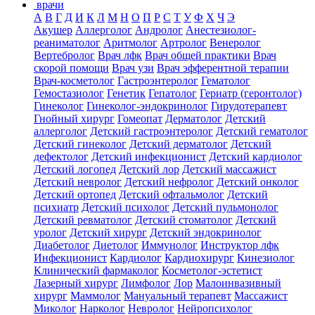
врачи
А
В
Г
Д
И
К
Л
М
Н
О
П
Р
С
Т
У
Ф
Х
Ч
Э
Акушер
Аллерголог
Андролог
Анестезиолог-
реаниматолог
Аритмолог
Артролог
Венеролог
Вертебролог
Врач лфк
Врач общей практики
Врач
скорой помощи
Врач узи
Врач эфферентной терапии
Врач-косметолог
Гастроэнтеролог
Гематолог
Гемостазиолог
Генетик
Гепатолог
Гериатр (геронтолог)
Гинеколог
Гинеколог-эндокринолог
Гирудотерапевт
Гнойный хирург
Гомеопат
Дерматолог
Детский
аллерголог
Детский гастроэнтеролог
Детский гематолог
Детский гинеколог
Детский дерматолог
Детский
дефектолог
Детский инфекционист
Детский кардиолог
Детский логопед
Детский лор
Детский массажист
Детский невролог
Детский нефролог
Детский онколог
Детский ортопед
Детский офтальмолог
Детский
психиатр
Детский психолог
Детский пульмонолог
Детский ревматолог
Детский стоматолог
Детский
уролог
Детский хирург
Детский эндокринолог
Диабетолог
Диетолог
Иммунолог
Инструктор лфк
Инфекционист
Кардиолог
Кардиохирург
Кинезиолог
Клинический фармаколог
Косметолог-эстетист
Лазерный хирург
Лимфолог
Лор
Малоинвазивный
хирург
Маммолог
Мануальный терапевт
Массажист
Миколог
Нарколог
Невролог
Нейропсихолог