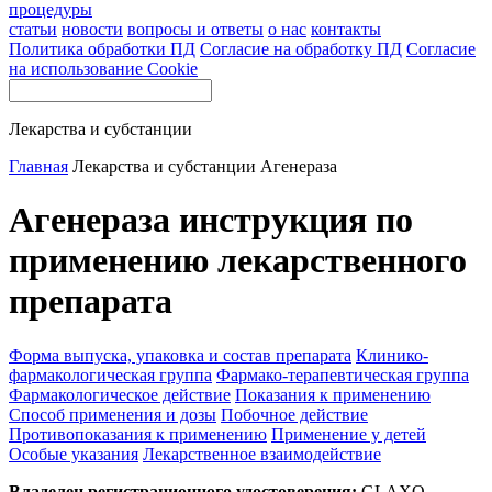
процедуры
статьи
новости
вопросы и ответы
о нас
контакты
Политика обработки ПД
Согласие на обработку ПД
Согласие
на использование Cookie
Лекарства и субстанции
Главная
Лекарства и субстанции
Агенераза
Агенераза инструкция по
применению лекарственного
препарата
Форма выпуска, упаковка и состав препарата
Клинико-
фармакологическая группа
Фармако-терапевтическая группа
Фармакологическое действие
Показания к применению
Способ применения и дозы
Побочное действие
Противопоказания к применению
Применение у детей
Особые указания
Лекарственное взаимодействие
Владелец регистрационного удостоверения:
GLAXO