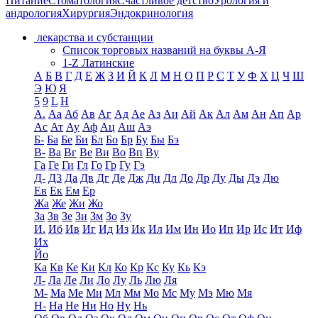
Питание
Стоматология
Счастливое детство
Урология и
андрология
Хирургия
Эндокринология
лекарства и субстанции
Список торговых названий на буквы А-Я
1-Z Латинские
А
Б
В
Г
Д
Е
Ж
З
И
Й
К
Л
М
Н
О
П
Р
С
Т
У
Ф
Х
Ц
Ч
Ш
Э
Ю
Я
5
9
L
H
А.
Аа
Аб
Ав
Аг
Ад
Ае
Аз
Аи
Ай
Ак
Ал
Ам
Ан
Ап
Ар
Ас
Ат
Ау
Аф
Ац
Аш
Аэ
Б-
Ба
Бе
Би
Бл
Бо
Бр
Бу
Бы
Бэ
В-
Ва
Вг
Ве
Ви
Во
Вп
Ву
Га
Ге
Ги
Гл
Го
Гр
Гу
Гэ
Д-
Д3
Да
Дв
Дг
Де
Дж
Ди
Дл
До
Др
Ду
Ды
Дэ
Дю
Ев
Ек
Ем
Ер
Жа
Же
Жи
Жо
За
Зв
Зе
Зи
Зм
Зо
Зу
И.
Иб
Ив
Иг
Ид
Из
Ик
Ил
Им
Ин
Ио
Ип
Ир
Ис
Ит
Иф
Их
Йо
Ка
Кв
Ке
Ки
Кл
Ко
Кр
Кс
Ку
Кь
Кэ
Л-
Ла
Ле
Ли
Ло
Лу
Ль
Лю
Ля
М-
Ма
Ме
Ми
Мл
Мм
Мо
Мс
Му
Мэ
Мю
Мя
Н-
На
Не
Ни
Но
Ну
Нь