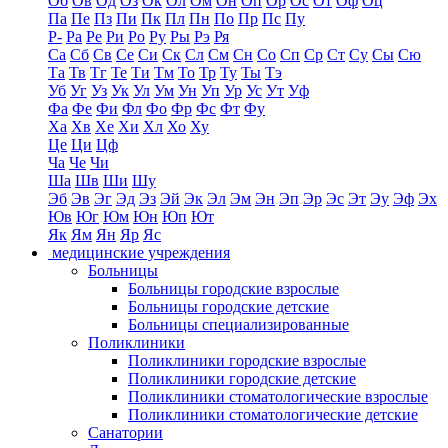
Об
Ов
Од
Оз
Ок
Ол
Ом
Он
Оп
Ор
Ос
От
Оф
Оц
Па
Пе
Пз
Пи
Пк
Пл
Пн
По
Пр
Пс
Пу
Р-
Ра
Ре
Ри
Ро
Ру
Ры
Рэ
Ря
Са
Сб
Св
Се
Си
Ск
Сл
См
Сн
Со
Сп
Ср
Ст
Су
Сы
Сю
Та
Тв
Тг
Те
Ти
Тм
То
Тр
Ту
Ты
Тэ
Уб
Уг
Уз
Ук
Ул
Ум
Ун
Уп
Ур
Ус
Ут
Уф
Фа
Фе
Фи
Фл
Фо
Фр
Фс
Фт
Фу
Ха
Хв
Хе
Хи
Хл
Хо
Ху
Це
Ци
Цф
Ча
Че
Чи
Ша
Шв
Ши
Шу
Эб
Эв
Эг
Эд
Эз
Эй
Эк
Эл
Эм
Эн
Эп
Эр
Эс
Эт
Эу
Эф
Эх
Юв
Юг
Юм
Юн
Юп
Ют
Як
Ям
Ян
Яр
Яс
медицинские учреждения
Больницы
Больницы городские взрослые
Больницы городские детские
Больницы специализированные
Поликлиники
Поликлиники городские взрослые
Поликлиники городские детские
Поликлиники стоматологические взрослые
Поликлиники стоматологические детские
Санатории