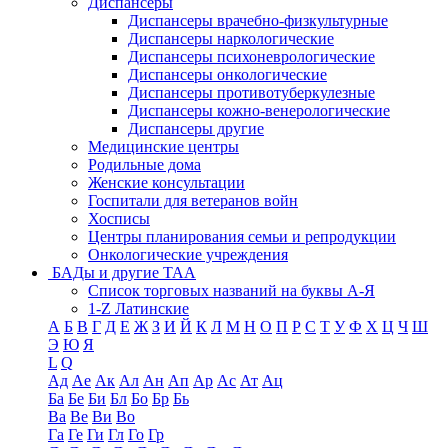
Диспансеры
Диспансеры врачебно-физкультурные
Диспансеры наркологические
Диспансеры психоневрологические
Диспансеры онкологические
Диспансеры противотуберкулезные
Диспансеры кожно-венерологические
Диспансеры другие
Медицинские центры
Родильные дома
Женские консультации
Госпитали для ветеранов войн
Хосписы
Центры планирования семьи и репродукции
Онкологические учреждения
БАДы и другие ТАА
Список торговых названий на буквы А-Я
1-Z Латинские
А
Б
В
Г
Д
Е
Ж
З
И
Й
К
Л
М
Н
О
П
Р
С
Т
У
Ф
Х
Ц
Ч
Ш
Э
Ю
Я
L
Q
Ад
Ае
Ак
Ал
Ан
Ап
Ар
Ас
Ат
Ац
Ба
Бе
Би
Бл
Бо
Бр
Бь
Ва
Ве
Ви
Во
Га
Ге
Ги
Гл
Го
Гр