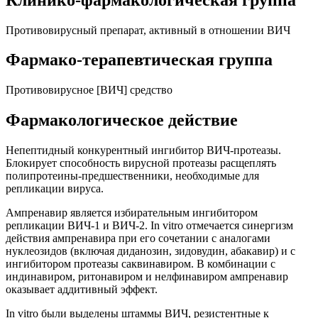
Противовирусный препарат, активный в отношении ВИЧ
Фармако-терапевтическая группа
Противовирусное [ВИЧ] средство
Фармакологическое действие
Непептидный конкурентный ингибитор ВИЧ-протеазы.
Блокирует способность вирусной протеазы расщеплять
полипротеины-предшественники, необходимые для
репликации вируса.
Ампренавир является избирательным ингибитором
репликации ВИЧ-1 и ВИЧ-2. In vitro отмечается синергизм
действия ампренавира при его сочетании с аналогами
нуклеозидов (включая диданозин, зидовудин, абакавир) и с
ингибитором протеазы саквинавиром. В комбинации с
индинавиром, ритонавиром и нелфинавиром ампренавир
оказывает аддитивный эффект.
In vitro были выделены штаммы ВИЧ, резистентные к