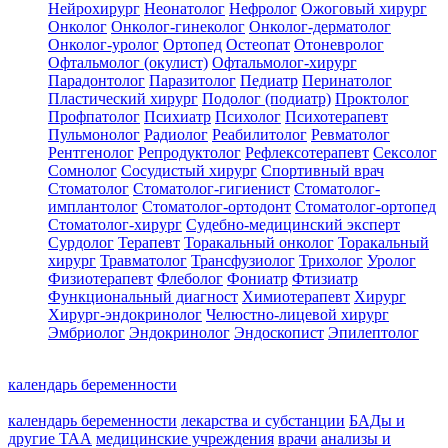
Нейрохирург
Неонатолог
Нефролог
Ожоговый хирург
Онколог
Онколог-гинеколог
Онколог-дерматолог
Онколог-уролог
Ортопед
Остеопат
Отоневролог
Офтальмолог (окулист)
Офтальмолог-хирург
Парадонтолог
Паразитолог
Педиатр
Перинатолог
Пластический хирург
Подолог (подиатр)
Проктолог
Профпатолог
Психиатр
Психолог
Психотерапевт
Пульмонолог
Радиолог
Реабилитолог
Ревматолог
Рентгенолог
Репродуктолог
Рефлексотерапевт
Сексолог
Сомнолог
Сосудистый хирург
Спортивный врач
Стоматолог
Стоматолог-гигиенист
Стоматолог-
имплантолог
Стоматолог-ортодонт
Стоматолог-ортопед
Стоматолог-хирург
Судебно-медицинский эксперт
Сурдолог
Терапевт
Торакальный онколог
Торакальный
хирург
Травматолог
Трансфузиолог
Трихолог
Уролог
Физиотерапевт
Флеболог
Фониатр
Фтизиатр
Функциональный диагност
Химиотерапевт
Хирург
Хирург-эндокринолог
Челюстно-лицевой хирург
Эмбриолог
Эндокринолог
Эндоскопист
Эпилептолог
календарь беременности
календарь беременности
лекарства и субстанции
БАДы и
другие ТАА
медицинские учреждения
врачи
анализы и