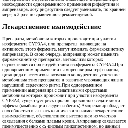
необходимости одновременного применения рифабутина и
ампренавира, дозу рифабутина следует уменьшать, по крайней
мере, в 2 раза по сравнению с рекомендуемой.
Лекарственное взаимодействие
Препараты, метаболизм которых происходит при участии
изофермента CYP3A4, или препараты, влияющие на
активность этого фермента, могут изменять фармакокинетику
ампренавира. В свою очередь, ампренавир может изменять
фармакокинетику препаратов, метаболизм которых
осуществляется под воздействием изофермента CYP3A4.При
одновременном применении с ампренавиром терфенадина,
цизаприда и астемизола возможно конкурентное угнетение
метаболизма этих препаратов и развитие угрожающих жизни
нарушений сердечного ритма.При одновременном
применении ампренавира с седативными средствами,
метаболизм которых происходит при участии изофермента
CYP3A4, существует риск пролонгированного седативного
эффекта (комбинации следует избегать).Ампренавир обладает
способностью вызывать клинически значимое лекарственное
взаимодействие, обусловленное вытеснением из участков
связывания с белками плазмы крови. Ампренавир связывается
преимущественно с α
-кислым гликопротеином, но данный
1