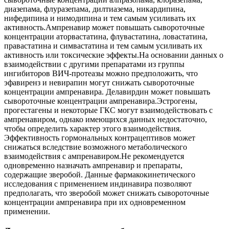
диазепама, флуразепама, дилтиазема, никардипина,
нифедипина и нимодипина и тем самым усиливать их
активность.Ампренавир может повышать сывороточные
концентрации аторвастатина, флувастатина, ловастатина,
правастатина и симвастатина и тем самым усиливать их
активность или токсические эффекты.На основании данных о
взаимодействии с другими препаратами из группы
ингибиторов ВИЧ-протеазы можно предположить, что
эфавиренз и невирапин могут снижать сывороточные
концентрации ампренавира. Делавирдин может повышать
сывороточные концентрации ампренавира.Эстрогены,
прогестагены и некоторые ГКС могут взаимодействовать с
ампренавиром, однако имеющихся данных недостаточно,
чтобы определить характер этого взаимодействия.
Эффективность гормональных контрацептивов может
снижаться вследствие возможного метаболического
взаимодействия с ампренавиром.Не рекомендуется
одновременно назначать ампренавир и препараты,
содержащие зверобой. Данные фармакокинетического
исследования с применением индинавира позволяют
предполагать, что зверобой может снижать сывороточные
концентрации ампренавира при их одновременном
применении.