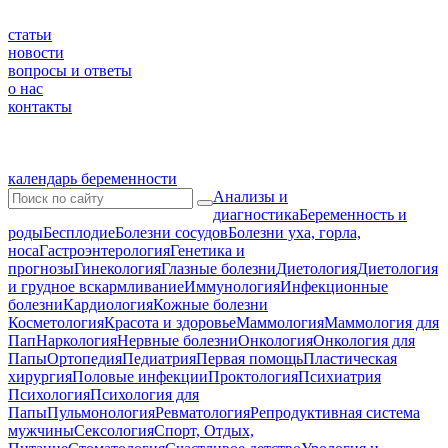
статьи
новости
вопросы и ответы
о нас
контакты
календарь беременности
Анализы и
диагностика
Беременность и
роды
Бесплодие
Болезни сосудов
Болезни уха, горла,
носа
Гастроэнтерология
Генетика и
прогнозы
Гинекология
Глазные болезни
Диетология
Диетология
и грудное вскармливание
Иммунология
Инфекционные
болезни
Кардиология
Кожные болезни
Косметология
Красота и здоровье
Маммология
Маммология для
Пап
Наркология
Нервные болезни
Онкология
Онкология для
Папы
Ортопедия
Педиатрия
Первая помощь
Пластическая
хирургия
Половые инфекции
Проктология
Психиатрия
Психология
Психология для
Папы
Пульмонология
Ревматология
Репродуктивная система
мужчины
Сексология
Спорт, Отдых,