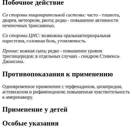
Побочное действие
Со стороны пищеварительной системы:
часто - тошнота,
диарея, метеоризм, рвота; редко - повышение активности
печеночных трансаминаз.
Со стороны ЦНС:
возможны оральная/периоральная
парестезия, головная боль, утомляемость.
Прочие:
кожная сыпь; редко - повышение уровня
триглицеридов; в отдельных случаях - синдром Стивенса-
Джонсона.
Противопоказания к применению
Одновременное применение с терфенадином, цизапридом,
астемизолом и рифампицином; повышенная чувствительность
к ампренавиру.
Применение у детей
Особые указания