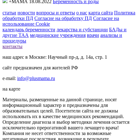
+МАМА 18.08.2022
Беременность и роды
статьи
новости
вопросы и ответы
о нас
карта сайта
Политика
обработки ПД
Согласие на обработку ПД
Согласие на
использование Cookie
календарь беременности
лекарства и субстанции
БАДы и
другие ТАА
медицинские учреждения
врачи
анализы и
процедуры
контакты
наш адрес в Москве: Научный пр-д, д. 14а, стр. 1
сайт предназначен для жителей РФ
e-mail:
info@plusmama.ru
на карте
Материалы, размещенные на данной странице, носят
информационный характер и предназначены для
образовательных целей. Посетители сайта не должны
использовать их в качестве медицинских рекомендаций.
Определение диагноза и выбор методики лечения остается
исключительно прерогативой вашего лечащего врача!
Компания не несет ответственности за возможные
негативные последствия, возникшие в результате