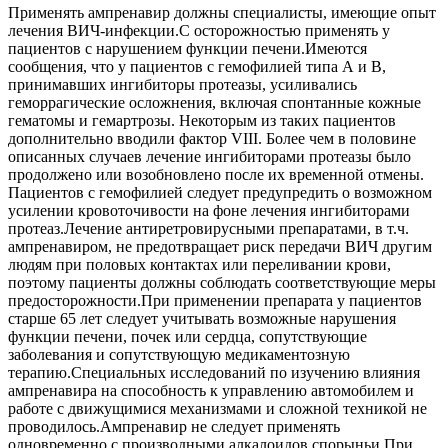
Применять ампренавир должны специалисты, имеющие опыт
лечения ВИЧ-инфекции.С осторожностью применять у
пациентов с нарушением функции печени.Имеются
сообщения, что у пациентов с гемофилией типа А и В,
принимавших ингибиторы протеазы, усиливались
геморрагические осложнения, включая спонтанные кожные
гематомы и гемартрозы. Некоторым из таких пациентов
дополнительно вводили фактор VIII. Более чем в половине
описанных случаев лечение ингибиторами протеазы было
продолжено или возобновлено после их временной отмены.
Пациентов с гемофилией следует предупредить о возможном
усилении кровоточивости на фоне лечения ингибиторами
протеаз.Лечение антиретровирусными препаратами, в т.ч.
ампренавиром, не предотвращает риск передачи ВИЧ другим
людям при половых контактах или переливании крови,
поэтому пациенты должны соблюдать соответствующие меры
предосторожности.При применении препарата у пациентов
старше 65 лет следует учитывать возможные нарушения
функции печени, почек или сердца, сопутствующие
заболевания и сопутствующую медикаментозную
терапию.Специальных исследований по изучению влияния
ампренавира на способность к управлению автомобилем и
работе с движущимися механизмами и сложной техникой не
проводилось.Ампренавир не следует применять
одновременно с производными алкалоидов спорыньи.При