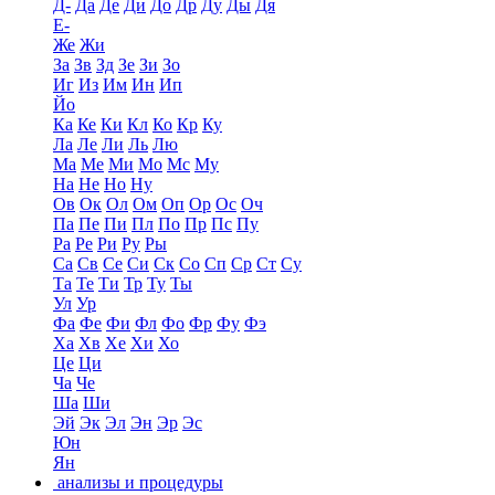
Д-
Да
Де
Ди
До
Др
Ду
Ды
Дя
Е-
Же
Жи
За
Зв
Зд
Зе
Зи
Зо
Иг
Из
Им
Ин
Ип
Йо
Ка
Ке
Ки
Кл
Ко
Кр
Ку
Ла
Ле
Ли
Ль
Лю
Ма
Ме
Ми
Мо
Мс
Му
На
Не
Но
Ну
Ов
Ок
Ол
Ом
Оп
Ор
Ос
Оч
Па
Пе
Пи
Пл
По
Пр
Пс
Пу
Ра
Ре
Ри
Ру
Ры
Са
Св
Се
Си
Ск
Со
Сп
Ср
Ст
Су
Та
Те
Ти
Тр
Ту
Ты
Ул
Ур
Фа
Фе
Фи
Фл
Фо
Фр
Фу
Фэ
Ха
Хв
Хе
Хи
Хо
Це
Ци
Ча
Че
Ша
Ши
Эй
Эк
Эл
Эн
Эр
Эс
Юн
Ян
анализы и процедуры