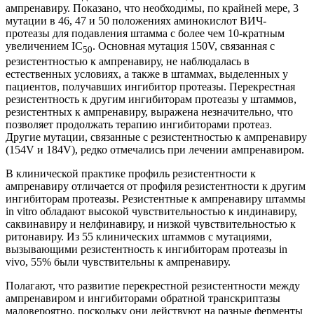
ампренавиру. Показано, что необходимы, по крайней мере, 3
мутации в 46, 47 и 50 положениях аминокислот ВИЧ-
протеазы для подавления штамма с более чем 10-кратным
увеличением IC
. Основная мутация 150V, связанная с
50
резистентностью к ампренавиру, не наблюдалась в
естественных условиях, а также в штаммах, выделенных у
пациентов, получавших ингибитор протеазы. Перекрестная
резистентность к другим ингибиторам протеазы у штаммов,
резистентных к ампренавиру, выражена незначительно, что
позволяет продолжать терапию ингибиторами протеаз.
Другие мутации, связанные с резистентностью к ампренавиру
(154V и 184V), редко отмечались при лечении ампренавиром.
В клинической практике профиль резистентности к
ампренавиру отличается от профиля резистентности к другим
ингибиторам протеазы. Резистентные к ампренавиру штаммы
in vitro обладают высокой чувствительностью к индинавиру,
саквинавиру и нелфинавиру, и низкой чувствительностью к
ритонавиру. Из 55 клинических штаммов с мутациями,
вызывающими резистентность к ингибиторам протеазы in
vivo, 55% были чувствительны к ампренавиру.
Полагают, что развитие перекрестной резистентности между
ампренавиром и ингибиторами обратной транскриптазы
маловероятно, поскольку они действуют на разные ферменты