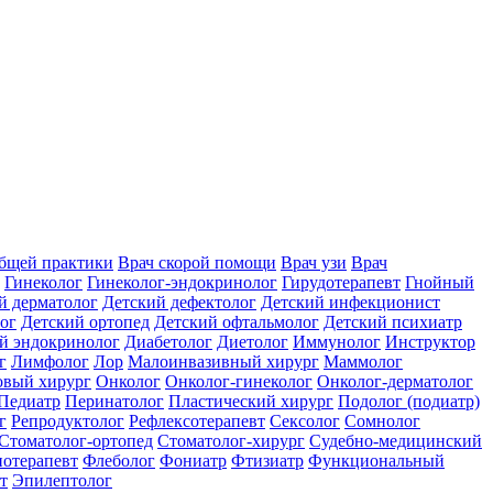
общей практики
Врач скорой помощи
Врач узи
Врач
Гинеколог
Гинеколог-эндокринолог
Гирудотерапевт
Гнойный
й дерматолог
Детский дефектолог
Детский инфекционист
ог
Детский ортопед
Детский офтальмолог
Детский психиатр
й эндокринолог
Диабетолог
Диетолог
Иммунолог
Инструктор
г
Лимфолог
Лор
Малоинвазивный хирург
Маммолог
вый хирург
Онколог
Онколог-гинеколог
Онколог-дерматолог
Педиатр
Перинатолог
Пластический хирург
Подолог (подиатр)
г
Репродуктолог
Рефлексотерапевт
Сексолог
Сомнолог
Стоматолог-ортопед
Стоматолог-хирург
Судебно-медицинский
отерапевт
Флеболог
Фониатр
Фтизиатр
Функциональный
т
Эпилептолог