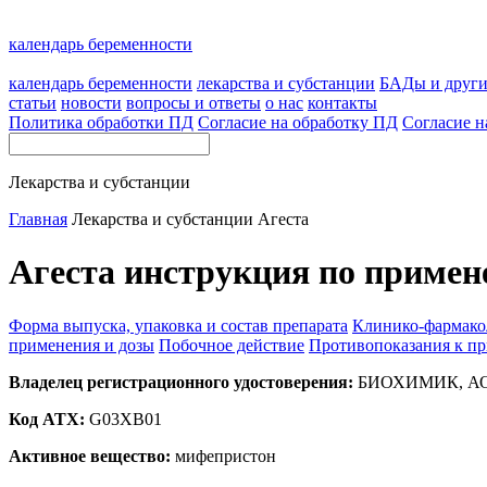
календарь беременности
календарь беременности
лекарства и субстанции
БАДы и друг
статьи
новости
вопросы и ответы
о нас
контакты
Политика обработки ПД
Согласие на обработку ПД
Согласие н
Лекарства и субстанции
Главная
Лекарства и субстанции
Агеста
Агеста инструкция по примен
Форма выпуска, упаковка и состав препарата
Клинико-фармако
применения и дозы
Побочное действие
Противопоказания к п
Владелец регистрационного удостоверения:
БИОХИМИК, АО 
Код ATX:
G03XB01
Активное вещество:
мифепристон