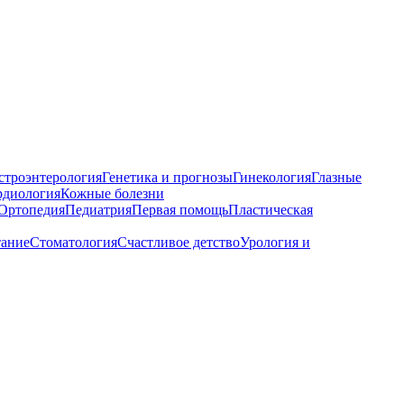
строэнтерология
Генетика и прогнозы
Гинекология
Глазные
рдиология
Кожные болезни
Ортопедия
Педиатрия
Первая помощь
Пластическая
тание
Стоматология
Счастливое детство
Урология и