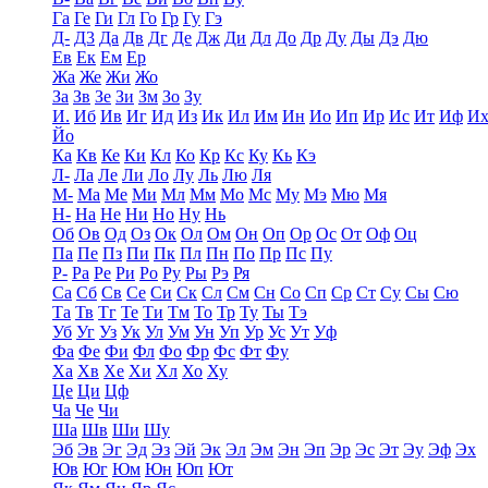
Га
Ге
Ги
Гл
Го
Гр
Гу
Гэ
Д-
Д3
Да
Дв
Дг
Де
Дж
Ди
Дл
До
Др
Ду
Ды
Дэ
Дю
Ев
Ек
Ем
Ер
Жа
Же
Жи
Жо
За
Зв
Зе
Зи
Зм
Зо
Зу
И.
Иб
Ив
Иг
Ид
Из
Ик
Ил
Им
Ин
Ио
Ип
Ир
Ис
Ит
Иф
И
Йо
Ка
Кв
Ке
Ки
Кл
Ко
Кр
Кс
Ку
Кь
Кэ
Л-
Ла
Ле
Ли
Ло
Лу
Ль
Лю
Ля
М-
Ма
Ме
Ми
Мл
Мм
Мо
Мс
Му
Мэ
Мю
Мя
Н-
На
Не
Ни
Но
Ну
Нь
Об
Ов
Од
Оз
Ок
Ол
Ом
Он
Оп
Ор
Ос
От
Оф
Оц
Па
Пе
Пз
Пи
Пк
Пл
Пн
По
Пр
Пс
Пу
Р-
Ра
Ре
Ри
Ро
Ру
Ры
Рэ
Ря
Са
Сб
Св
Се
Си
Ск
Сл
См
Сн
Со
Сп
Ср
Ст
Су
Сы
Сю
Та
Тв
Тг
Те
Ти
Тм
То
Тр
Ту
Ты
Тэ
Уб
Уг
Уз
Ук
Ул
Ум
Ун
Уп
Ур
Ус
Ут
Уф
Фа
Фе
Фи
Фл
Фо
Фр
Фс
Фт
Фу
Ха
Хв
Хе
Хи
Хл
Хо
Ху
Це
Ци
Цф
Ча
Че
Чи
Ша
Шв
Ши
Шу
Эб
Эв
Эг
Эд
Эз
Эй
Эк
Эл
Эм
Эн
Эп
Эр
Эс
Эт
Эу
Эф
Эх
Юв
Юг
Юм
Юн
Юп
Ют