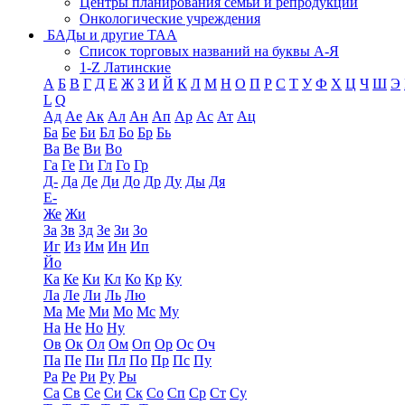
Центры планирования семьи и репродукции
Онкологические учреждения
БАДы и другие ТАА
Список торговых названий на буквы А-Я
1-Z Латинские
А
Б
В
Г
Д
Е
Ж
З
И
Й
К
Л
М
Н
О
П
Р
С
Т
У
Ф
Х
Ц
Ч
Ш
Э
L
Q
Ад
Ае
Ак
Ал
Ан
Ап
Ар
Ас
Ат
Ац
Ба
Бе
Би
Бл
Бо
Бр
Бь
Ва
Ве
Ви
Во
Га
Ге
Ги
Гл
Го
Гр
Д-
Да
Де
Ди
До
Др
Ду
Ды
Дя
Е-
Же
Жи
За
Зв
Зд
Зе
Зи
Зо
Иг
Из
Им
Ин
Ип
Йо
Ка
Ке
Ки
Кл
Ко
Кр
Ку
Ла
Ле
Ли
Ль
Лю
Ма
Ме
Ми
Мо
Мс
Му
На
Не
Но
Ну
Ов
Ок
Ол
Ом
Оп
Ор
Ос
Оч
Па
Пе
Пи
Пл
По
Пр
Пс
Пу
Ра
Ре
Ри
Ру
Ры
Са
Св
Се
Си
Ск
Со
Сп
Ср
Ст
Су