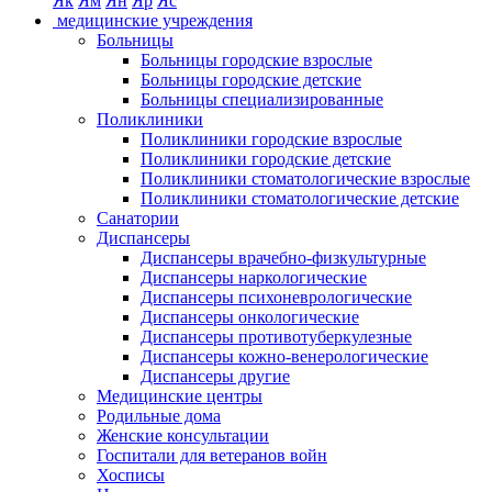
Як
Ям
Ян
Яр
Яс
медицинские учреждения
Больницы
Больницы городские взрослые
Больницы городские детские
Больницы специализированные
Поликлиники
Поликлиники городские взрослые
Поликлиники городские детские
Поликлиники стоматологические взрослые
Поликлиники стоматологические детские
Санатории
Диспансеры
Диспансеры врачебно-физкультурные
Диспансеры наркологические
Диспансеры психоневрологические
Диспансеры онкологические
Диспансеры противотуберкулезные
Диспансеры кожно-венерологические
Диспансеры другие
Медицинские центры
Родильные дома
Женские консультации
Госпитали для ветеранов войн
Хосписы