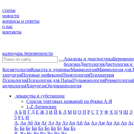
статьи
новости
вопросы и ответы
о нас
контакты
календарь беременности
Анализы и диагностика
Беременно
болезни
Диетология
Диетология и
Косметология
Красота и здоровье
Маммология
Маммология для 
хирургия
Половые инфекции
Проктология
Психиатрия
Психология
Психология для Папы
Пульмонология
Ревматология
андрология
Хирургия
Эндокринология
лекарства и субстанции
Список торговых названий на буквы А-Я
1-Z Латинские
А
Б
В
Г
Д
Е
Ж
З
И
Й
К
Л
М
Н
О
П
Р
С
Т
У
Ф
Х
Ц
Ч
Ш
Э
5
9
L
H
А.
Аа
Аб
Ав
Аг
Ад
Ае
Аз
Аи
Ай
Ак
Ал
Ам
Ан
Ап
Ар
Ас
Б-
Ба
Бе
Би
Бл
Бо
Бр
Бу
Бы
Бэ
В-
Ва
Вг
Ве
Ви
Во
Вп
Ву