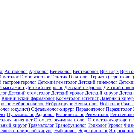
ог
Аритмолог
Артролог
Венеролог
Вертебролог
Врач лфк
Врач 
Гематолог
Гемостазиолог
Генетик
Гепатолог
Гериатр (геронтолог)
й гастроэнтеролог
Детский гематолог
Детский гинеколог
Детски
й массажист
Детский невролог
Детский нефролог
Детский онкол
олог
Детский стоматолог
Детский уролог
Детский хирург
Детски
г
Клинический фармаколог
Косметолог-эстетист
Лазерный хирур
ролог
Нейропсихолог
Нейрохирург
Неонатолог
Нефролог
Ожого
олог (окулист)
Офтальмолог-хирург
Парадонтолог
Паразитолог
евт
Пульмонолог
Радиолог
Реабилитолог
Ревматолог
Рентгеноло
олог-гигиенист
Стоматолог-имплантолог
Стоматолог-ортодонт
льный хирург
Травматолог
Трансфузиолог
Трихолог
Уролог
Физи
елюстно-лицевой хирург
Эмбриолог
Эндокринолог
Эндоскопис