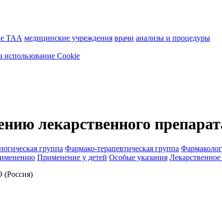
ие ТАА
медицинские учреждения
врачи
анализы и процедуры
а использование Cookie
ению лекарственного препарат
логическая группа
Фармако-терапевтическая группа
Фармаколог
рименению
Применение у детей
Особые указания
Лекарственное
(Россия)