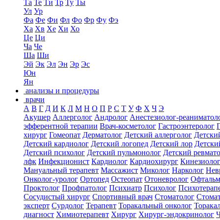
Та
Те
Ти
Тр
Ту
Ты
Ул
Ур
Фа
Фе
Фи
Фл
Фо
Фр
Фу
Фэ
Ха
Хв
Хе
Хи
Хо
Це
Ци
Ча
Че
Ша
Ши
Эй
Эк
Эл
Эн
Эр
Эс
Юн
Ян
анализы и процедуры
врачи
А
В
Г
Д
И
К
Л
М
Н
О
П
Р
С
Т
У
Ф
Х
Ч
Э
Акушер
Аллерголог
Андролог
Анестезиолог-реаниматол
эфферентной терапии
Врач-косметолог
Гастроэнтеролог
хирург
Гомеопат
Дерматолог
Детский аллерголог
Детски
Детский кардиолог
Детский логопед
Детский лор
Детски
Детский психолог
Детский пульмонолог
Детский ревмат
лфк
Инфекционист
Кардиолог
Кардиохирург
Кинезиоло
Мануальный терапевт
Массажист
Миколог
Нарколог
Нев
Онколог-уролог
Ортопед
Остеопат
Отоневролог
Офтальм
Проктолог
Профпатолог
Психиатр
Психолог
Психотерап
Сосудистый хирург
Спортивный врач
Стоматолог
Стомат
эксперт
Сурдолог
Терапевт
Торакальный онколог
Торака
диагност
Химиотерапевт
Хирург
Хирург-эндокринолог
Ч