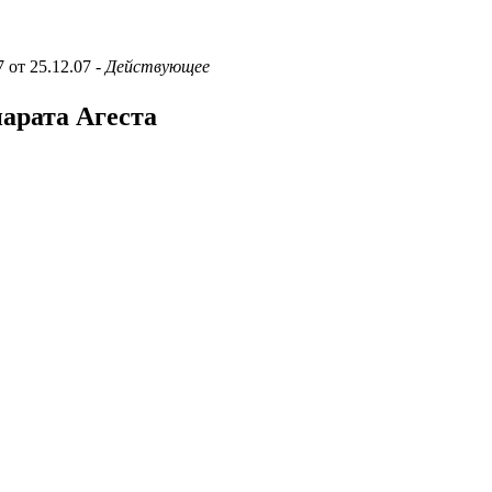
7 от 25.12.07
- Действующее
парата Агеста