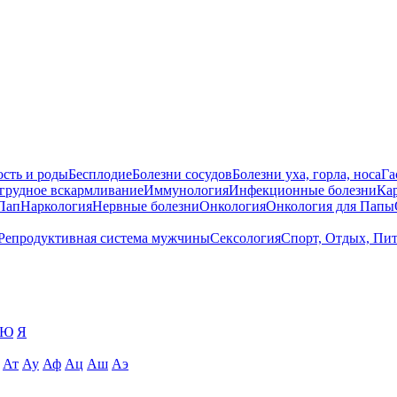
сть и роды
Бесплодие
Болезни сосудов
Болезни уха, горла, носа
Га
 грудное вскармливание
Иммунология
Инфекционные болезни
Ка
Пап
Наркология
Нервные болезни
Онкология
Онкология для Папы
Репродуктивная система мужчины
Сексология
Спорт, Отдых, Пи
Ю
Я
Ат
Ау
Аф
Ац
Аш
Аэ