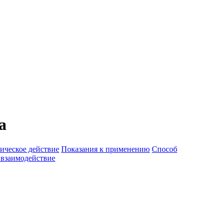
а
ическое действие
Показания к применению
Способ
 взаимодействие