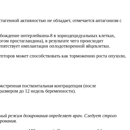
стагенной активностью не обладает, отмечается антагонизм с
бождение интерлейкина-8 в хориодецидуальных клетках,
ом простагландина), в результате чего происходит
епятствует имплантации оплодотворенной яйцеклетки.
епторов может способствовать как торможению роста опухоли,
кстренная посткоитальная контрацепция (после
азмером до 12 недель беременности).
ный режим дозирования определяет врач. Следует строго
рования.