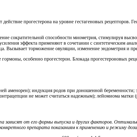
т действие прогестерона на уровне гестагеновых рецепторов. Ге
ение сократительной способности миометрия, стимулируя высво
силения эффекта применяют в сочетании с синтетическим аналог
ца. Вызывает торможение овуляции, изменение эндометрия и пр
 гормоны, особенно прогестерон. Блокада прогестероновых рец
ней аменореи); индукция родов при доношенной беременности; э
нтрацепции не может считаться надежным); лейомиома матки (р
та зависят от его формы выпуска и других факторов. Оптималь
онкретного препарата показаниям к применению и режиму дози