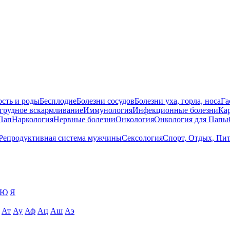
сть и роды
Бесплодие
Болезни сосудов
Болезни уха, горла, носа
Га
 грудное вскармливание
Иммунология
Инфекционные болезни
Ка
Пап
Наркология
Нервные болезни
Онкология
Онкология для Папы
Репродуктивная система мужчины
Сексология
Спорт, Отдых, Пи
Ю
Я
Ат
Ау
Аф
Ац
Аш
Аэ