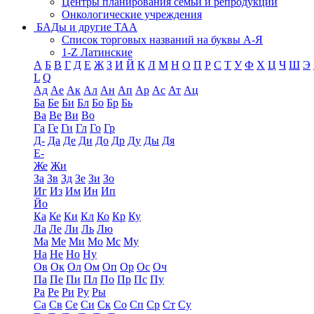
Центры планирования семьи и репродукции
Онкологические учреждения
БАДы и другие ТАА
Список торговых названий на буквы А-Я
1-Z Латинские
А
Б
В
Г
Д
Е
Ж
З
И
Й
К
Л
М
Н
О
П
Р
С
Т
У
Ф
Х
Ц
Ч
Ш
Э
L
Q
Ад
Ае
Ак
Ал
Ан
Ап
Ар
Ас
Ат
Ац
Ба
Бе
Би
Бл
Бо
Бр
Бь
Ва
Ве
Ви
Во
Га
Ге
Ги
Гл
Го
Гр
Д-
Да
Де
Ди
До
Др
Ду
Ды
Дя
Е-
Же
Жи
За
Зв
Зд
Зе
Зи
Зо
Иг
Из
Им
Ин
Ип
Йо
Ка
Ке
Ки
Кл
Ко
Кр
Ку
Ла
Ле
Ли
Ль
Лю
Ма
Ме
Ми
Мо
Мс
Му
На
Не
Но
Ну
Ов
Ок
Ол
Ом
Оп
Ор
Ос
Оч
Па
Пе
Пи
Пл
По
Пр
Пс
Пу
Ра
Ре
Ри
Ру
Ры
Са
Св
Се
Си
Ск
Со
Сп
Ср
Ст
Су