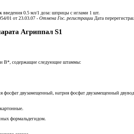
/к введения 0.5 мл/1 доза: шприцы с иглами 1 шт.
54/01 от 23.03.07
- Отмена Гос. регистрации
Дата перерегистрац
парата Агриппал S1
 и B*, содержащие следующие штаммы:
лия фосфат двузамещенный, натрия фосфат двузамещенный двуводн
 картонные.
нных формальдегидом.