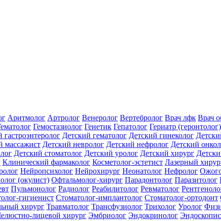
ог
Аритмолог
Артролог
Венеролог
Вертебролог
Врач лфк
Врач 
Гематолог
Гемостазиолог
Генетик
Гепатолог
Гериатр (геронтолог)
й гастроэнтеролог
Детский гематолог
Детский гинеколог
Детски
й массажист
Детский невролог
Детский нефролог
Детский онкол
олог
Детский стоматолог
Детский уролог
Детский хирург
Детски
г
Клинический фармаколог
Косметолог-эстетист
Лазерный хирур
ролог
Нейропсихолог
Нейрохирург
Неонатолог
Нефролог
Ожого
олог (окулист)
Офтальмолог-хирург
Парадонтолог
Паразитолог
евт
Пульмонолог
Радиолог
Реабилитолог
Ревматолог
Рентгеноло
олог-гигиенист
Стоматолог-имплантолог
Стоматолог-ортодонт
льный хирург
Травматолог
Трансфузиолог
Трихолог
Уролог
Физи
елюстно-лицевой хирург
Эмбриолог
Эндокринолог
Эндоскопис