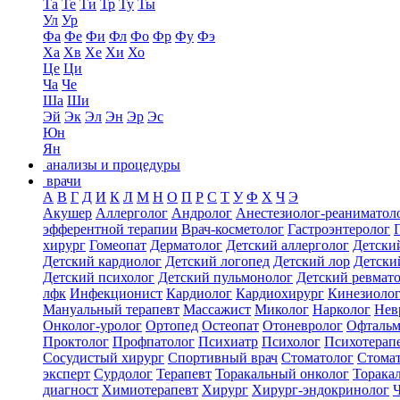
Та
Те
Ти
Тр
Ту
Ты
Ул
Ур
Фа
Фе
Фи
Фл
Фо
Фр
Фу
Фэ
Ха
Хв
Хе
Хи
Хо
Це
Ци
Ча
Че
Ша
Ши
Эй
Эк
Эл
Эн
Эр
Эс
Юн
Ян
анализы и процедуры
врачи
А
В
Г
Д
И
К
Л
М
Н
О
П
Р
С
Т
У
Ф
Х
Ч
Э
Акушер
Аллерголог
Андролог
Анестезиолог-реаниматол
эфферентной терапии
Врач-косметолог
Гастроэнтеролог
хирург
Гомеопат
Дерматолог
Детский аллерголог
Детски
Детский кардиолог
Детский логопед
Детский лор
Детски
Детский психолог
Детский пульмонолог
Детский ревмат
лфк
Инфекционист
Кардиолог
Кардиохирург
Кинезиоло
Мануальный терапевт
Массажист
Миколог
Нарколог
Нев
Онколог-уролог
Ортопед
Остеопат
Отоневролог
Офтальм
Проктолог
Профпатолог
Психиатр
Психолог
Психотерап
Сосудистый хирург
Спортивный врач
Стоматолог
Стомат
эксперт
Сурдолог
Терапевт
Торакальный онколог
Торака
диагност
Химиотерапевт
Хирург
Хирург-эндокринолог
Ч