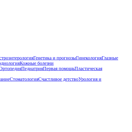
строэнтерология
Генетика и прогнозы
Гинекология
Глазные
рдиология
Кожные болезни
Ортопедия
Педиатрия
Первая помощь
Пластическая
тание
Стоматология
Счастливое детство
Урология и