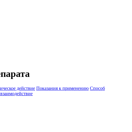
епарата
ическое действие
Показания к применению
Способ
 взаимодействие