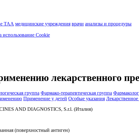
ие ТАА
медицинские учреждения
врачи
анализы и процедуры
а использование Cookie
рименению лекарственного пр
логическая группа
Фармако-терапевтическая группа
Фармаколог
рименению
Применение у детей
Особые указания
Лекарственное
NES AND DIAGNOSTICS, S.r.l. (Италия)
анная (поверхностный антиген)