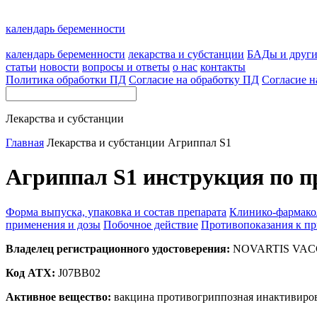
календарь беременности
календарь беременности
лекарства и субстанции
БАДы и друг
статьи
новости
вопросы и ответы
о нас
контакты
Политика обработки ПД
Согласие на обработку ПД
Согласие н
Лекарства и субстанции
Главная
Лекарства и субстанции
Агриппал S1
Агриппал S1 инструкция по п
Форма выпуска, упаковка и состав препарата
Клинико-фармако
применения и дозы
Побочное действие
Противопоказания к п
Владелец регистрационного удостоверения:
NOVARTIS VACCI
Код ATX:
J07BB02
Активное вещество:
вакцина противогриппозная инактивиров