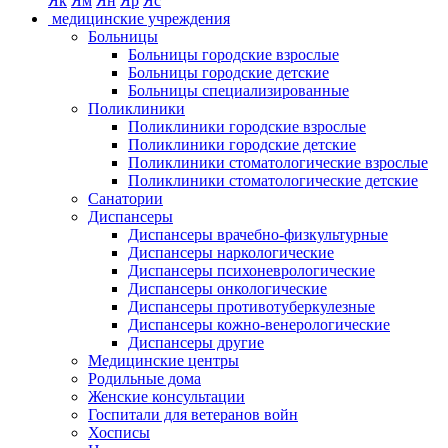
Як
Ям
Ян
Яр
Яс
медицинские учреждения
Больницы
Больницы городские взрослые
Больницы городские детские
Больницы специализированные
Поликлиники
Поликлиники городские взрослые
Поликлиники городские детские
Поликлиники стоматологические взрослые
Поликлиники стоматологические детские
Санатории
Диспансеры
Диспансеры врачебно-физкультурные
Диспансеры наркологические
Диспансеры психоневрологические
Диспансеры онкологические
Диспансеры противотуберкулезные
Диспансеры кожно-венерологические
Диспансеры другие
Медицинские центры
Родильные дома
Женские консультации
Госпитали для ветеранов войн
Хосписы