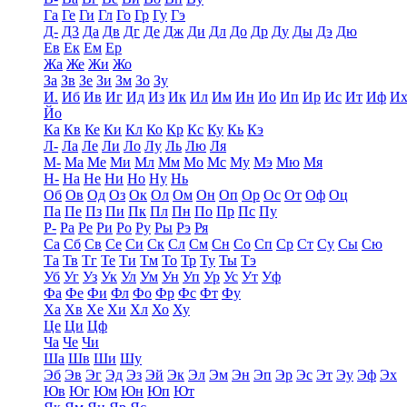
Га
Ге
Ги
Гл
Го
Гр
Гу
Гэ
Д-
Д3
Да
Дв
Дг
Де
Дж
Ди
Дл
До
Др
Ду
Ды
Дэ
Дю
Ев
Ек
Ем
Ер
Жа
Же
Жи
Жо
За
Зв
Зе
Зи
Зм
Зо
Зу
И.
Иб
Ив
Иг
Ид
Из
Ик
Ил
Им
Ин
Ио
Ип
Ир
Ис
Ит
Иф
И
Йо
Ка
Кв
Ке
Ки
Кл
Ко
Кр
Кс
Ку
Кь
Кэ
Л-
Ла
Ле
Ли
Ло
Лу
Ль
Лю
Ля
М-
Ма
Ме
Ми
Мл
Мм
Мо
Мс
Му
Мэ
Мю
Мя
Н-
На
Не
Ни
Но
Ну
Нь
Об
Ов
Од
Оз
Ок
Ол
Ом
Он
Оп
Ор
Ос
От
Оф
Оц
Па
Пе
Пз
Пи
Пк
Пл
Пн
По
Пр
Пс
Пу
Р-
Ра
Ре
Ри
Ро
Ру
Ры
Рэ
Ря
Са
Сб
Св
Се
Си
Ск
Сл
См
Сн
Со
Сп
Ср
Ст
Су
Сы
Сю
Та
Тв
Тг
Те
Ти
Тм
То
Тр
Ту
Ты
Тэ
Уб
Уг
Уз
Ук
Ул
Ум
Ун
Уп
Ур
Ус
Ут
Уф
Фа
Фе
Фи
Фл
Фо
Фр
Фс
Фт
Фу
Ха
Хв
Хе
Хи
Хл
Хо
Ху
Це
Ци
Цф
Ча
Че
Чи
Ша
Шв
Ши
Шу
Эб
Эв
Эг
Эд
Эз
Эй
Эк
Эл
Эм
Эн
Эп
Эр
Эс
Эт
Эу
Эф
Эх
Юв
Юг
Юм
Юн
Юп
Ют