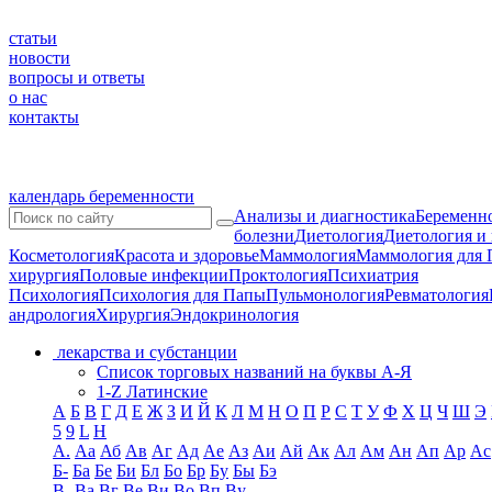
статьи
новости
вопросы и ответы
о нас
контакты
календарь беременности
Анализы и диагностика
Беременно
болезни
Диетология
Диетология и
Косметология
Красота и здоровье
Маммология
Маммология для 
хирургия
Половые инфекции
Проктология
Психиатрия
Психология
Психология для Папы
Пульмонология
Ревматология
андрология
Хирургия
Эндокринология
лекарства и субстанции
Список торговых названий на буквы А-Я
1-Z Латинские
А
Б
В
Г
Д
Е
Ж
З
И
Й
К
Л
М
Н
О
П
Р
С
Т
У
Ф
Х
Ц
Ч
Ш
Э
5
9
L
H
А.
Аа
Аб
Ав
Аг
Ад
Ае
Аз
Аи
Ай
Ак
Ал
Ам
Ан
Ап
Ар
Ас
Б-
Ба
Бе
Би
Бл
Бо
Бр
Бу
Бы
Бэ
В-
Ва
Вг
Ве
Ви
Во
Вп
Ву