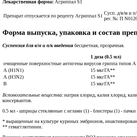
Лекарственная форма:
Агриппал S1
Сусп. д/в/м и п
Препарат отпускается по рецепту
Агриппал S1
рег. №: П N0120
Форма выпуска, упаковка и состав пре
Суспензия для в/м и п/к введения
бесцветная, прозрачная.
1 доза (
0.5 мл
)
очищенные поверхностные антигены вирусов гриппа типов A
А (H1N1)
15 мкгГА**
А (H3N2)
15 мкгГА**
B
15 мкгГА**
Вспомогательные вещества
: натрия хлорид, калия хлорид, ка
консервантов.
0.5 мл - шприцы стеклянные с иглами (1) - блистеры (1) - пачки
* выращенные на культуре куриных эмбрионов, инактивирова
** гемагглютинин.