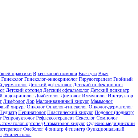
общей практики
Врач скорой помощи
Врач узи
Врач
Гинеколог
Гинеколог-эндокринолог
Гирудотерапевт
Гнойный
й дерматолог
Детский дефектолог
Детский инфекционист
ог
Детский ортопед
Детский офтальмолог
Детский психиатр
й эндокринолог
Диабетолог
Диетолог
Иммунолог
Инструктор
г
Лимфолог
Лор
Малоинвазивный хирург
Маммолог
вый хирург
Онколог
Онколог-гинеколог
Онколог-дерматолог
Педиатр
Перинатолог
Пластический хирург
Подолог (подиатр)
г
Репродуктолог
Рефлексотерапевт
Сексолог
Сомнолог
Стоматолог-ортопед
Стоматолог-хирург
Судебно-медицинский
отерапевт
Флеболог
Фониатр
Фтизиатр
Функциональный
т
Эпилептолог