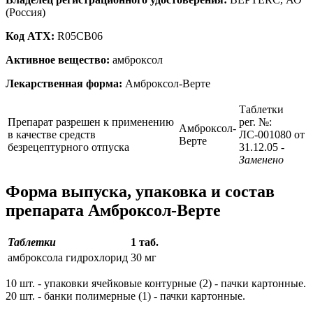
(Россия)
Код ATX:
R05CB06
Активное вещество:
амброксол
Лекарственная форма:
Амброксол-Верте
Таблетки
Препарат разрешен к применению
рег. №:
Амброксол-
в качестве средств
ЛС-001080 от
Верте
безрецептурного отпуска
31.12.05
-
Заменено
Форма выпуска, упаковка и состав
препарата Амброксол-Верте
Таблетки
1 таб.
амброксола гидрохлорид
30 мг
10 шт. - упаковки ячейковые контурные (2) - пачки картонные.
20 шт. - банки полимерные (1) - пачки картонные.