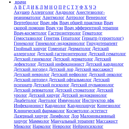
врачи
А
В
Г
Д
И
К
Л
М
Н
О
П
Р
С
Т
У
Ф
Х
Ч
Э
Акушер
Аллерголог
Андролог
Анестезиолог-
реаниматолог
Аритмолог
Артролог
Венеролог
Вертебролог
Врач лфк
Врач общей практики
Врач
скорой помощи
Врач узи
Врач эфферентной терапии
Врач-косметолог
Гастроэнтеролог
Гематолог
Гемостазиолог
Генетик
Гепатолог
Гериатр (геронтолог)
Гинеколог
Гинеколог-эндокринолог
Гирудотерапевт
Гнойный хирург
Гомеопат
Дерматолог
Детский
аллерголог
Детский гастроэнтеролог
Детский гематолог
Детский гинеколог
Детский дерматолог
Детский
дефектолог
Детский инфекционист
Детский кардиолог
Детский логопед
Детский лор
Детский массажист
Детский невролог
Детский нефролог
Детский онколог
Детский ортопед
Детский офтальмолог
Детский
психиатр
Детский психолог
Детский пульмонолог
Детский ревматолог
Детский стоматолог
Детский
уролог
Детский хирург
Детский эндокринолог
Диабетолог
Диетолог
Иммунолог
Инструктор лфк
Инфекционист
Кардиолог
Кардиохирург
Кинезиолог
Клинический фармаколог
Косметолог-эстетист
Лазерный хирург
Лимфолог
Лор
Малоинвазивный
хирург
Маммолог
Мануальный терапевт
Массажист
Миколог
Нарколог
Невролог
Нейропсихолог