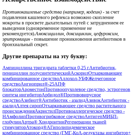
Противокашлевые средства (например, кодеин)
- за счет
подавления кашлевого рефлекса возможно скопление
мокроты в просвете дыхательных путей с затруднением ее
выведения (одновременное применение не
рекомендуется).
Амоксициллин, доксициклин, цефуроксим,
эритромицин
- повышение проникновения антибиотиков в
бронхиальный секрет.
Другие препараты на эту букву:
Ампициллина тригидрата таблетки 0,25 г
Антибиотик,
пенициллин полусинтетический
Аскорил
Отхаркивающее
комбинированное средство
Аллохол-УБФ
Желчегонное
средство
Ангиоприл®-25
АПФ
блокатор
Ароместон
Противоопухолевое средство, эстрогенов
синтеза ингибитор
Арбидол®
Противовирусное
средство
Азибиот®
Антибиотик - азалид
Азивок
Антибиотик -
азалид
Алтея сироп
Отхаркивающее средство растительного
происхождения
Акристил
Противоаллергическое средство -
H
Амфолип
Противогрибковое средство
Антигеп
МИБП-
глобулин
Артра® Хондроитин
Регенерации тканей
стимулятор
Атокорд®А
Гиполипидемическое
комбинированное средство (ГМГ-КоА-редуктазы ингибитор+