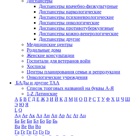
Диспансеры
Диспансеры врачебно-физкультурные
Диспансеры наркологические
Диспансеры психоневрологические
Диспансеры онкологические
Диспансеры противотуберкулезные
Диспансеры кожно-венерологические
Диспансеры другие
Медицинские центры
Родильные дома
Женские консультации
Госпитали для ветеранов войн
Хосписы
Центры планирования семьи и репродукции
Онкологические учреждения
БАДы и другие ТАА
Список торговых названий на буквы А-Я
1-Z Латинские
А
Б
В
Г
Д
Е
Ж
З
И
Й
К
Л
М
Н
О
П
Р
С
Т
У
Ф
Х
Ц
Ч
Ш
Э
Ю
Я
L
Q
Ад
Ае
Ак
Ал
Ан
Ап
Ар
Ас
Ат
Ац
Ба
Бе
Би
Бл
Бо
Бр
Бь
Ва
Ве
Ви
Во
Га
Ге
Ги
Гл
Го
Гр