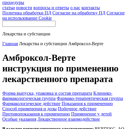
процедуры
статьи
новости
вопросы и ответы
о нас
контакты
Политика обработки ПД
Согласие на обработку ПД
Согласие
на использование Cookie
Лекарства и субстанции
Главная
Лекарства и субстанции
Амброксол-Верте
Амброксол-Верте
инструкция по применению
лекарственного препарата
Форма выпуска, упаковка и состав препарата
Клинико-
фармакологическая группа
Фармако-терапевтическая группа
Фармакологическое действие
Показания к применению
Способ применения и дозы
Побочное действие
Противопоказания к применению
Применение у детей
Особые указания
Лекарственное взаимодействие
Владелец регистрационного удостоверения:
ВЕРТЕКС, АО