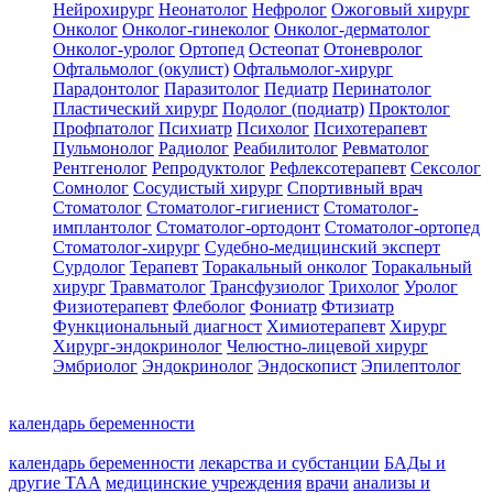
Нейрохирург
Неонатолог
Нефролог
Ожоговый хирург
Онколог
Онколог-гинеколог
Онколог-дерматолог
Онколог-уролог
Ортопед
Остеопат
Отоневролог
Офтальмолог (окулист)
Офтальмолог-хирург
Парадонтолог
Паразитолог
Педиатр
Перинатолог
Пластический хирург
Подолог (подиатр)
Проктолог
Профпатолог
Психиатр
Психолог
Психотерапевт
Пульмонолог
Радиолог
Реабилитолог
Ревматолог
Рентгенолог
Репродуктолог
Рефлексотерапевт
Сексолог
Сомнолог
Сосудистый хирург
Спортивный врач
Стоматолог
Стоматолог-гигиенист
Стоматолог-
имплантолог
Стоматолог-ортодонт
Стоматолог-ортопед
Стоматолог-хирург
Судебно-медицинский эксперт
Сурдолог
Терапевт
Торакальный онколог
Торакальный
хирург
Травматолог
Трансфузиолог
Трихолог
Уролог
Физиотерапевт
Флеболог
Фониатр
Фтизиатр
Функциональный диагност
Химиотерапевт
Хирург
Хирург-эндокринолог
Челюстно-лицевой хирург
Эмбриолог
Эндокринолог
Эндоскопист
Эпилептолог
календарь беременности
календарь беременности
лекарства и субстанции
БАДы и
другие ТАА
медицинские учреждения
врачи
анализы и