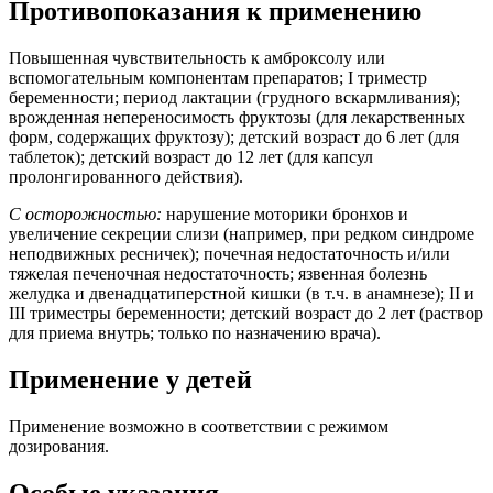
Противопоказания к применению
Повышенная чувствительность к амброксолу или
вспомогательным компонентам препаратов; I триместр
беременности; период лактации (грудного вскармливания);
врожденная непереносимость фруктозы (для лекарственных
форм, содержащих фруктозу); детский возраст до 6 лет (для
таблеток); детский возраст до 12 лет (для капсул
пролонгированного действия).
С осторожностью:
нарушение моторики бронхов и
увеличение секреции слизи (например, при редком синдроме
неподвижных ресничек); почечная недостаточность и/или
тяжелая печеночная недостаточность; язвенная болезнь
желудка и двенадцатиперстной кишки (в т.ч. в анамнезе); II и
III триместры беременности; детский возраст до 2 лет (раствор
для приема внутрь; только по назначению врача).
Применение у детей
Применение возможно в соответствии с режимом
дозирования.