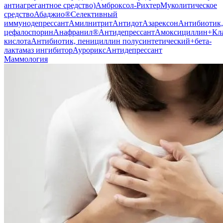
антиагрегантное средство)
Амброксол-Рихтер
Муколитическое
средство
Абаджио®
Селективный
иммунодепрессант
Амилнитрит
Антидот
Азарексон
Антибиотик,
цефалоспорин
Анафранил®
Антидепрессант
Амоксициллин+Кла
кислота
Антибиотик, пенициллин полусинтетический+бета-
лактамаз ингибитор
Аурорикс
Антидепрессант
Маммология