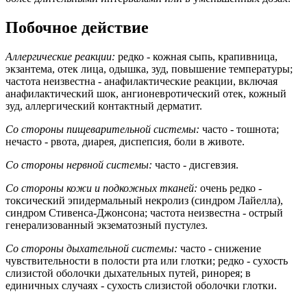
Побочное действие
Аллергические реакции:
редко - кожная сыпь, крапивница,
экзантема, отек лица, одышка, зуд, повышение температуры;
частота неизвестна - анафилактические реакции, включая
анафилактический шок, ангионевротический отек, кожный
зуд, аллергический контактный дерматит.
Со стороны пищеварительной системы:
часто - тошнота;
нечасто - рвота, диарея, диспепсия, боли в животе.
Со стороны нервной системы:
часто - дисгевзия.
Со стороны кожи и подкожных тканей:
очень редко -
токсический эпидермальный некролиз (синдром Лайелла),
синдром Стивенса-Джонсона; частота неизвестна - острый
генерализованный экзематозный пустулез.
Со стороны дыхательной системы:
часто - снижение
чувствительности в полости рта или глотки; редко - сухость
слизистой оболочки дыхательных путей, ринорея; в
единичных случаях - сухость слизистой оболочки глотки.