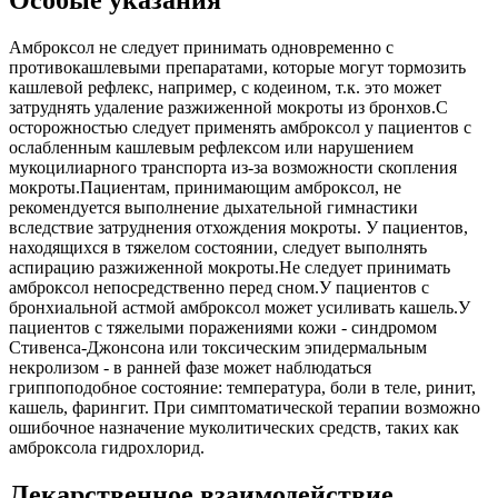
Особые указания
Амброксол не следует принимать одновременно с
противокашлевыми препаратами, которые могут тормозить
кашлевой рефлекс, например, с кодеином, т.к. это может
затруднять удаление разжиженной мокроты из бронхов.С
осторожностью следует применять амброксол у пациентов с
ослабленным кашлевым рефлексом или нарушением
мукоцилиарного транспорта из-за возможности скопления
мокроты.Пациентам, принимающим амброксол, не
рекомендуется выполнение дыхательной гимнастики
вследствие затруднения отхождения мокроты. У пациентов,
находящихся в тяжелом состоянии, следует выполнять
аспирацию разжиженной мокроты.Не следует принимать
амброксол непосредственно перед сном.У пациентов с
бронхиальной астмой амброксол может усиливать кашель.У
пациентов с тяжелыми поражениями кожи - синдромом
Стивенса-Джонсона или токсическим эпидермальным
некролизом - в ранней фазе может наблюдаться
гриппоподобное состояние: температура, боли в теле, ринит,
кашель, фарингит. При симптоматической терапии возможно
ошибочное назначение муколитических средств, таких как
амброксола гидрохлорид.
Лекарственное взаимодействие