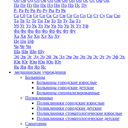
Об
Ов
Од
Оз
Ок
Ол
Ом
Он
Оп
Ор
Ос
От
Оф
Оц
Па
Пе
Пз
Пи
Пк
Пл
Пн
По
Пр
Пс
Пу
Р-
Ра
Ре
Ри
Ро
Ру
Ры
Рэ
Ря
Са
Сб
Св
Се
Си
Ск
Сл
См
Сн
Со
Сп
Ср
Ст
Су
Сы
Сю
Та
Тв
Тг
Те
Ти
Тм
То
Тр
Ту
Ты
Тэ
Уб
Уг
Уз
Ук
Ул
Ум
Ун
Уп
Ур
Ус
Ут
Уф
Фа
Фе
Фи
Фл
Фо
Фр
Фс
Фт
Фу
Ха
Хв
Хе
Хи
Хл
Хо
Ху
Це
Ци
Цф
Ча
Че
Чи
Ша
Шв
Ши
Шу
Эб
Эв
Эг
Эд
Эз
Эй
Эк
Эл
Эм
Эн
Эп
Эр
Эс
Эт
Эу
Эф
Эх
Юв
Юг
Юм
Юн
Юп
Ют
Як
Ям
Ян
Яр
Яс
медицинские учреждения
Больницы
Больницы городские взрослые
Больницы городские детские
Больницы специализированные
Поликлиники
Поликлиники городские взрослые
Поликлиники городские детские
Поликлиники стоматологические взрослые
Поликлиники стоматологические детские
Санатории