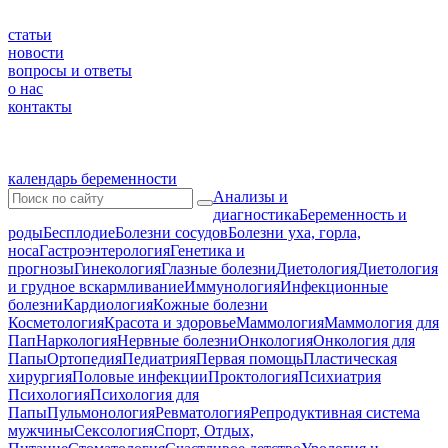
статьи
новости
вопросы и ответы
о нас
контакты
календарь беременности
Анализы и
диагностика
Беременность и
роды
Бесплодие
Болезни сосудов
Болезни уха, горла,
носа
Гастроэнтерология
Генетика и
прогнозы
Гинекология
Глазные болезни
Диетология
Диетология
и грудное вскармливание
Иммунология
Инфекционные
болезни
Кардиология
Кожные болезни
Косметология
Красота и здоровье
Маммология
Маммология для
Пап
Наркология
Нервные болезни
Онкология
Онкология для
Папы
Ортопедия
Педиатрия
Первая помощь
Пластическая
хирургия
Половые инфекции
Проктология
Психиатрия
Психология
Психология для
Папы
Пульмонология
Ревматология
Репродуктивная система
мужчины
Сексология
Спорт, Отдых,