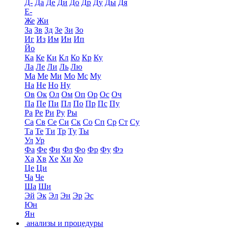
Д-
Да
Де
Ди
До
Др
Ду
Ды
Дя
Е-
Же
Жи
За
Зв
Зд
Зе
Зи
Зо
Иг
Из
Им
Ин
Ип
Йо
Ка
Ке
Ки
Кл
Ко
Кр
Ку
Ла
Ле
Ли
Ль
Лю
Ма
Ме
Ми
Мо
Мс
Му
На
Не
Но
Ну
Ов
Ок
Ол
Ом
Оп
Ор
Ос
Оч
Па
Пе
Пи
Пл
По
Пр
Пс
Пу
Ра
Ре
Ри
Ру
Ры
Са
Св
Се
Си
Ск
Со
Сп
Ср
Ст
Су
Та
Те
Ти
Тр
Ту
Ты
Ул
Ур
Фа
Фе
Фи
Фл
Фо
Фр
Фу
Фэ
Ха
Хв
Хе
Хи
Хо
Це
Ци
Ча
Че
Ша
Ши
Эй
Эк
Эл
Эн
Эр
Эс
Юн
Ян
анализы и процедуры