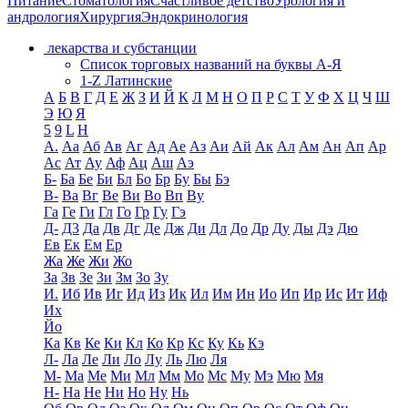
Питание
Стоматология
Счастливое детство
Урология и
андрология
Хирургия
Эндокринология
лекарства и субстанции
Список торговых названий на буквы А-Я
1-Z Латинские
А
Б
В
Г
Д
Е
Ж
З
И
Й
К
Л
М
Н
О
П
Р
С
Т
У
Ф
Х
Ц
Ч
Ш
Э
Ю
Я
5
9
L
H
А.
Аа
Аб
Ав
Аг
Ад
Ае
Аз
Аи
Ай
Ак
Ал
Ам
Ан
Ап
Ар
Ас
Ат
Ау
Аф
Ац
Аш
Аэ
Б-
Ба
Бе
Би
Бл
Бо
Бр
Бу
Бы
Бэ
В-
Ва
Вг
Ве
Ви
Во
Вп
Ву
Га
Ге
Ги
Гл
Го
Гр
Гу
Гэ
Д-
Д3
Да
Дв
Дг
Де
Дж
Ди
Дл
До
Др
Ду
Ды
Дэ
Дю
Ев
Ек
Ем
Ер
Жа
Же
Жи
Жо
За
Зв
Зе
Зи
Зм
Зо
Зу
И.
Иб
Ив
Иг
Ид
Из
Ик
Ил
Им
Ин
Ио
Ип
Ир
Ис
Ит
Иф
Их
Йо
Ка
Кв
Ке
Ки
Кл
Ко
Кр
Кс
Ку
Кь
Кэ
Л-
Ла
Ле
Ли
Ло
Лу
Ль
Лю
Ля
М-
Ма
Ме
Ми
Мл
Мм
Мо
Мс
Му
Мэ
Мю
Мя
Н-
На
Не
Ни
Но
Ну
Нь