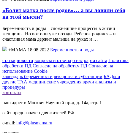
«Болит матка после родов»… а вы ловили себя
на этой мысли?
Беременность и роды – сложнейшие процессы в жизни
женщины. Но вот они уже позади. Ребенок родился – и
счастливая мама держит малыша на руках и …
+МАМА 18.08.2022
Беременность и роды
статьи
новости
вопросы и ответы
о нас
карта сайта
Политика
обработки ПД
Согласие на обработку ПД
Согласие на
использование Cookie
календарь беременности
лекарства и субстанции
БАДы и
другие ТАА
медицинские учреждения
врачи
анализы и
процедуры
контакты
наш адрес в Москве: Научный пр-д, д. 14а, стр. 1
сайт предназначен для жителей РФ
e-mail:
info@plusmama.ru
на карте