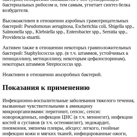
бактериальных рибосом и, тем самым, угнетает синтез белка
возбудителя.
Высокоактивен в отношении аэробных грамотрицательных
бактерий: Pseudomonas aeruginosa, Escherichia coli, Shigella spp.,
Salmonella spp., Klebsiella spp., Enterobacter spp., Serratia spp.,
Providencia stuartii.
Активен также в отношении некоторых грамположительных
бактерий: Staphylococcus spp. (в т.ч. штаммов, устойчивых к
пенициллину, метициллину, некоторым цефалоспоринам),
некоторых штаммов Streptococcus spp.
Неактивен в отношении анаэробных бактерий.
Показания к применению
Инфекционно-воспалительные заболевания тяжелого течения,
вызванные чувствительными к амикацину
микроорганизмами: перитонит, сепсис, сепсис
новорожденных, инфекции ЦНС (в т.ч. менингит), инфекции
костей и суставов (в т.ч. остеомиелит), эндокардит,
пневмония, эмпиема плевры, абсцесс легкого, гнойные
инфекции кожи и мягких тканей, инфицированные ожоги,