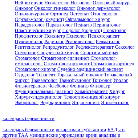
Нейрохирург
Неонатолог
Нефролог
Ожоговый хирург
Онколог
Онколог-гинеколог
Онколог-дерматолог
Онколог-уролог
Ортопед
Остеопат
Отоневролог
Офтальмолог (окулист)
Офтальмолог-хирург
Парадонтолог
Паразитолог
Педиатр
Перинатолог
Пластический хирург
Подолог (подиатр)
Проктолог
Профпатолог
Психиатр
Психолог
Психотерапевт
Пульмонолог
Радиолог
Реабилитолог
Ревматолог
Рентгенолог
Репродуктолог
Рефлексотерапевт
Сексолог
Сомнолог
Сосудистый хирург
Спортивный врач
Стоматолог
Стоматолог-гигиенист
Стоматолог-
имплантолог
Стоматолог-ортодонт
Стоматолог-ортопед
Стоматолог-хирург
Судебно-медицинский эксперт
Сурдолог
Терапевт
Торакальный онколог
Торакальный
хирург
Травматолог
Трансфузиолог
Трихолог
Уролог
Физиотерапевт
Флеболог
Фониатр
Фтизиатр
Функциональный диагност
Химиотерапевт
Хирург
Хирург-эндокринолог
Челюстно-лицевой хирург
Эмбриолог
Эндокринолог
Эндоскопист
Эпилептолог
календарь беременности
календарь беременности
лекарства и субстанции
БАДы и
другие ТАА
медицинские учреждения
врачи
анализы и