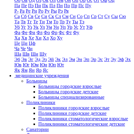
Об
Ов
Од
Оз
Ок
Ол
Ом
Он
Оп
Ор
Ос
От
Оф
Оц
Па
Пе
Пз
Пи
Пк
Пл
Пн
По
Пр
Пс
Пу
Р-
Ра
Ре
Ри
Ро
Ру
Ры
Рэ
Ря
Са
Сб
Св
Се
Си
Ск
Сл
См
Сн
Со
Сп
Ср
Ст
Су
Сы
Сю
Та
Тв
Тг
Те
Ти
Тм
То
Тр
Ту
Ты
Тэ
Уб
Уг
Уз
Ук
Ул
Ум
Ун
Уп
Ур
Ус
Ут
Уф
Фа
Фе
Фи
Фл
Фо
Фр
Фс
Фт
Фу
Ха
Хв
Хе
Хи
Хл
Хо
Ху
Це
Ци
Цф
Ча
Че
Чи
Ша
Шв
Ши
Шу
Эб
Эв
Эг
Эд
Эз
Эй
Эк
Эл
Эм
Эн
Эп
Эр
Эс
Эт
Эу
Эф
Эх
Юв
Юг
Юм
Юн
Юп
Ют
Як
Ям
Ян
Яр
Яс
медицинские учреждения
Больницы
Больницы городские взрослые
Больницы городские детские
Больницы специализированные
Поликлиники
Поликлиники городские взрослые
Поликлиники городские детские
Поликлиники стоматологические взрослые
Поликлиники стоматологические детские
Санатории