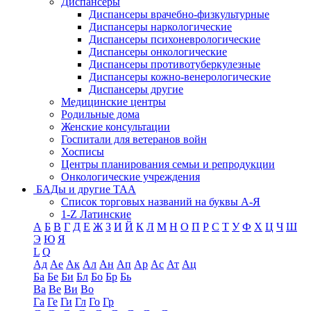
Диспансеры
Диспансеры врачебно-физкультурные
Диспансеры наркологические
Диспансеры психоневрологические
Диспансеры онкологические
Диспансеры противотуберкулезные
Диспансеры кожно-венерологические
Диспансеры другие
Медицинские центры
Родильные дома
Женские консультации
Госпитали для ветеранов войн
Хосписы
Центры планирования семьи и репродукции
Онкологические учреждения
БАДы и другие ТАА
Список торговых названий на буквы А-Я
1-Z Латинские
А
Б
В
Г
Д
Е
Ж
З
И
Й
К
Л
М
Н
О
П
Р
С
Т
У
Ф
Х
Ц
Ч
Ш
Э
Ю
Я
L
Q
Ад
Ае
Ак
Ал
Ан
Ап
Ар
Ас
Ат
Ац
Ба
Бе
Би
Бл
Бо
Бр
Бь
Ва
Ве
Ви
Во
Га
Ге
Ги
Гл
Го
Гр