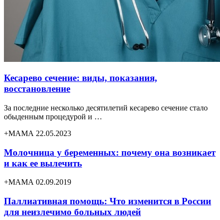
Кесарево сечение: виды, показания,
восстановление
За последние несколько десятилетий кесарево сечение стало
обыденным процедурой и …
+МАМА 22.05.2023
Молочница у беременных: почему она возникает
и как ее вылечить
+МАМА 02.09.2019
Паллиативная помощь: Что изменится в России
для неизлечимо больных людей