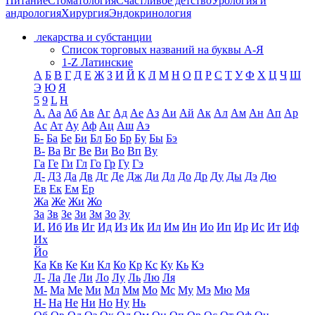
Питание
Стоматология
Счастливое детство
Урология и
андрология
Хирургия
Эндокринология
лекарства и субстанции
Список торговых названий на буквы А-Я
1-Z Латинские
А
Б
В
Г
Д
Е
Ж
З
И
Й
К
Л
М
Н
О
П
Р
С
Т
У
Ф
Х
Ц
Ч
Ш
Э
Ю
Я
5
9
L
H
А.
Аа
Аб
Ав
Аг
Ад
Ае
Аз
Аи
Ай
Ак
Ал
Ам
Ан
Ап
Ар
Ас
Ат
Ау
Аф
Ац
Аш
Аэ
Б-
Ба
Бе
Би
Бл
Бо
Бр
Бу
Бы
Бэ
В-
Ва
Вг
Ве
Ви
Во
Вп
Ву
Га
Ге
Ги
Гл
Го
Гр
Гу
Гэ
Д-
Д3
Да
Дв
Дг
Де
Дж
Ди
Дл
До
Др
Ду
Ды
Дэ
Дю
Ев
Ек
Ем
Ер
Жа
Же
Жи
Жо
За
Зв
Зе
Зи
Зм
Зо
Зу
И.
Иб
Ив
Иг
Ид
Из
Ик
Ил
Им
Ин
Ио
Ип
Ир
Ис
Ит
Иф
Их
Йо
Ка
Кв
Ке
Ки
Кл
Ко
Кр
Кс
Ку
Кь
Кэ
Л-
Ла
Ле
Ли
Ло
Лу
Ль
Лю
Ля
М-
Ма
Ме
Ми
Мл
Мм
Мо
Мс
Му
Мэ
Мю
Мя
Н-
На
Не
Ни
Но
Ну
Нь