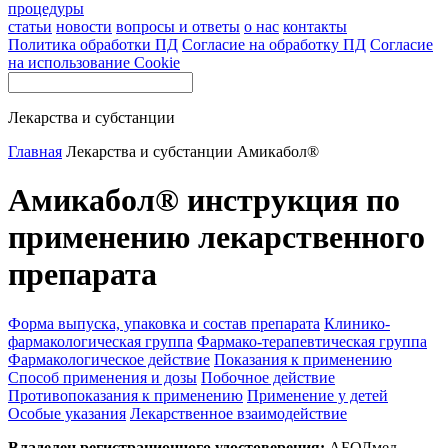
процедуры
статьи
новости
вопросы и ответы
о нас
контакты
Политика обработки ПД
Согласие на обработку ПД
Согласие
на использование Cookie
Лекарства и субстанции
Главная
Лекарства и субстанции
Амикабол®
Амикабол® инструкция по
применению лекарственного
препарата
Форма выпуска, упаковка и состав препарата
Клинико-
фармакологическая группа
Фармако-терапевтическая группа
Фармакологическое действие
Показания к применению
Способ применения и дозы
Побочное действие
Противопоказания к применению
Применение у детей
Особые указания
Лекарственное взаимодействие
Владелец регистрационного удостоверения:
АБОЛмед,