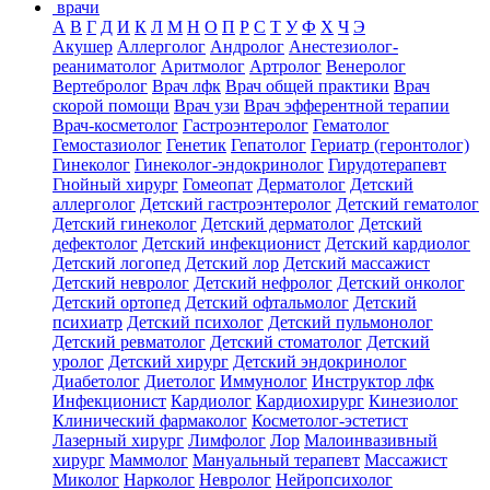
врачи
А
В
Г
Д
И
К
Л
М
Н
О
П
Р
С
Т
У
Ф
Х
Ч
Э
Акушер
Аллерголог
Андролог
Анестезиолог-
реаниматолог
Аритмолог
Артролог
Венеролог
Вертебролог
Врач лфк
Врач общей практики
Врач
скорой помощи
Врач узи
Врач эфферентной терапии
Врач-косметолог
Гастроэнтеролог
Гематолог
Гемостазиолог
Генетик
Гепатолог
Гериатр (геронтолог)
Гинеколог
Гинеколог-эндокринолог
Гирудотерапевт
Гнойный хирург
Гомеопат
Дерматолог
Детский
аллерголог
Детский гастроэнтеролог
Детский гематолог
Детский гинеколог
Детский дерматолог
Детский
дефектолог
Детский инфекционист
Детский кардиолог
Детский логопед
Детский лор
Детский массажист
Детский невролог
Детский нефролог
Детский онколог
Детский ортопед
Детский офтальмолог
Детский
психиатр
Детский психолог
Детский пульмонолог
Детский ревматолог
Детский стоматолог
Детский
уролог
Детский хирург
Детский эндокринолог
Диабетолог
Диетолог
Иммунолог
Инструктор лфк
Инфекционист
Кардиолог
Кардиохирург
Кинезиолог
Клинический фармаколог
Косметолог-эстетист
Лазерный хирург
Лимфолог
Лор
Малоинвазивный
хирург
Маммолог
Мануальный терапевт
Массажист
Миколог
Нарколог
Невролог
Нейропсихолог