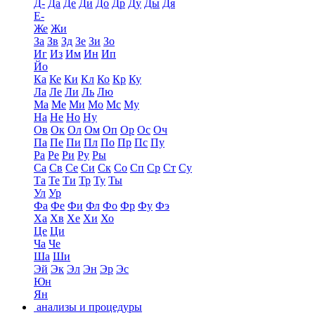
Д-
Да
Де
Ди
До
Др
Ду
Ды
Дя
Е-
Же
Жи
За
Зв
Зд
Зе
Зи
Зо
Иг
Из
Им
Ин
Ип
Йо
Ка
Ке
Ки
Кл
Ко
Кр
Ку
Ла
Ле
Ли
Ль
Лю
Ма
Ме
Ми
Мо
Мс
Му
На
Не
Но
Ну
Ов
Ок
Ол
Ом
Оп
Ор
Ос
Оч
Па
Пе
Пи
Пл
По
Пр
Пс
Пу
Ра
Ре
Ри
Ру
Ры
Са
Св
Се
Си
Ск
Со
Сп
Ср
Ст
Су
Та
Те
Ти
Тр
Ту
Ты
Ул
Ур
Фа
Фе
Фи
Фл
Фо
Фр
Фу
Фэ
Ха
Хв
Хе
Хи
Хо
Це
Ци
Ча
Че
Ша
Ши
Эй
Эк
Эл
Эн
Эр
Эс
Юн
Ян
анализы и процедуры