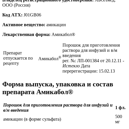
ООО (Россия)
Код ATX:
J01GB06
Активное вещество:
амикацин
Лекарственная форма:
Амикабол®
Порошок для приготовления
раствора для инфузий и в/м
Препарат
введения
®
отпускается по
Амикабол
рег. №: ЛП-001384 от 20.12.11
-
рецепту
Истекло
Дата
перерегистрации: 15.02.13
Форма выпуска, упаковка и состав
препарата Амикабол®
Порошок для приготовления раствора для инфузий и
1 фл.
в/м введения
500
амикацин (в форме сульфата)
мг