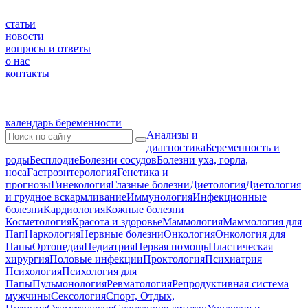
статьи
новости
вопросы и ответы
о нас
контакты
календарь беременности
Анализы и
диагностика
Беременность и
роды
Бесплодие
Болезни сосудов
Болезни уха, горла,
носа
Гастроэнтерология
Генетика и
прогнозы
Гинекология
Глазные болезни
Диетология
Диетология
и грудное вскармливание
Иммунология
Инфекционные
болезни
Кардиология
Кожные болезни
Косметология
Красота и здоровье
Маммология
Маммология для
Пап
Наркология
Нервные болезни
Онкология
Онкология для
Папы
Ортопедия
Педиатрия
Первая помощь
Пластическая
хирургия
Половые инфекции
Проктология
Психиатрия
Психология
Психология для
Папы
Пульмонология
Ревматология
Репродуктивная система
мужчины
Сексология
Спорт, Отдых,