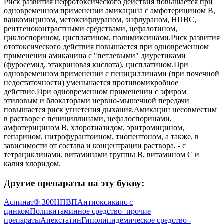
Риск развития нефротоксического действия повышается при
одновременном применении амикацина с амфотерицином B,
ванкомицином, метоксифлураном, энфлураном, НПВС,
рентгеноконтрастными средствами, цефалотином,
циклоспорином, цисплатином, полимиксинами.Риск развития
ототоксического действия повышается при одновременном
применении амикацина с "петлевыми" диуретиками
(фуросемид, этакриновая кислота), цисплатином.При
одновременном применении с пенициллинами (при почечной
недостаточности) уменьшается противомикробное
действие.При одновременном применении с эфиром
этиловым и блокаторами нервно-мышечной передачи
повышается риск угнетения дыхания.Амикацин несовместим
в растворе с пенициллинами, цефалоспоринами,
амфотерицином B, хлоротиазидом, эритромицином,
гепарином, нитрофурантоином, тиопентоном, а также, в
зависимости от состава и концентрации раствора, - с
тетрациклинами, витаминами группы B, витамином C и
калия хлоридом.
Другие препараты на эту букву:
Аспинат® 300
НПВП
Антиоксикапс с
цинком
Поливитаминное средство+прочие
препараты
Апекстатин
Гиполипидемическое средство -