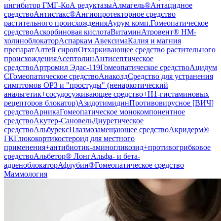
ингибитор ГМГ-КоА редуктазы
Алмагель®
Антацидное
средство
Антистакс®
Ангиопротекторное средство
растительного происхождения
Аурум комп.
Гомеопатическое
средство
Аскорбиновая кислота
Витамин
Атровент® Н
М-
холиноблокатор
Аспаркам Авексима
Калия и магния
препарат
Алтей сироп
Отхаркивающее средство растительного
происхождения
Асептолин
Антисептическое
средство
Артромил Эдас-119
Гомеопатическое средство
Ацидум
С
Гомеопатическое средство
Анаколд
Средство для устранения
симптомов ОРЗ и "простуды" (ненаркотический
анальгетик+сосудосуживающее средство+H1-гистаминовых
рецепторов блокатор)
Азидотимидин
Противовирусное [ВИЧ]
средство
Арника
Гомеопатическое монокомпонентное
средство
Акутер-Сановель
Диуретическое
средство
Альбурекс
Плазмозамещающее средство
Акридерм®
ГК
Глюкокортикостероид для местного
применения+антибиотик-аминогликозид+противогрибковое
средство
Альбетор® Лонг
Альфа- и бета-
адреноблокатор
Афлубин®
Гомеопатическое средство
Маммология