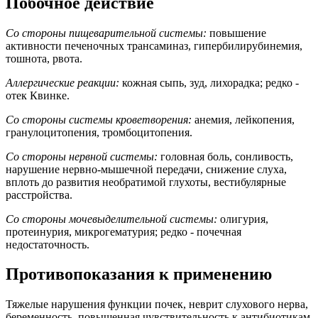
Побочное действие
Со стороны пищеварительной системы:
повышение
активности печеночных трансаминаз, гипербилирубинемия,
тошнота, рвота.
Аллергические реакции:
кожная сыпь, зуд, лихорадка; редко -
отек Квинке.
Со стороны системы кроветворения:
анемия, лейкопения,
гранулоцитопения, тромбоцитопения.
Со стороны нервной системы:
головная боль, сонливость,
нарушение нервно-мышечной передачи, снижение слуха,
вплоть до развития необратимой глухоты, вестибулярные
расстройства.
Со стороны мочевыделительной системы:
олигурия,
протеинурия, микрогематурия; редко - почечная
недостаточность.
Противопоказания к применению
Тяжелые нарушения функции почек, неврит слухового нерва,
беременность, повышенная чувствительность к антибиотикам