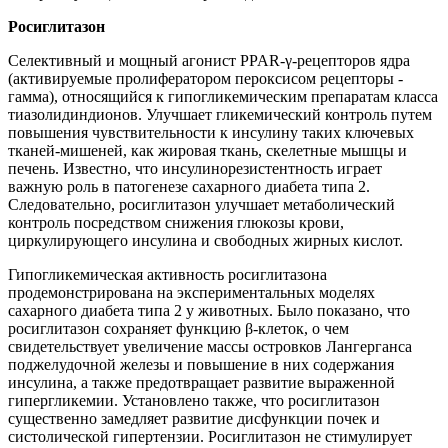
Росиглитазон
Селективный и мощный агонист PPAR-γ-рецепторов ядра
(активируемые пролифератором пероксисом рецепторы -
гамма), относящийся к гипогликемическим препаратам класса
тиазолидиндионов. Улучшает гликемический контроль путем
повышения чувствительности к инсулину таких ключевых
тканей-мишеней, как жировая ткань, скелетные мышцы и
печень. Известно, что инсулинорезистентность играет
важную роль в патогенезе сахарного диабета типа 2.
Следовательно, росиглитазон улучшает метаболический
контроль посредством снижения глюкозы крови,
циркулирующего инсулина и свободных жирных кислот.
Гипогликемическая активность росиглитазона
продемонстрирована на экспериментальных моделях
сахарного диабета типа 2 у животных. Было показано, что
росиглитазон сохраняет функцию β-клеток, о чем
свидетельствует увеличение массы островков Лангерганса
поджелудочной железы и повышение в них содержания
инсулина, а также предотвращает развитие выраженной
гипергликемии. Установлено также, что росиглитазон
существенно замедляет развитие дисфункции почек и
систолической гипертензии. Росиглитазон не стимулирует