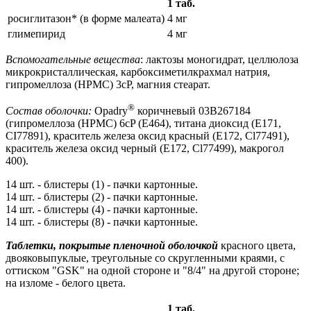
1 таб.
росиглитазон* (в форме малеата)
4 мг
глимепирид
4 мг
Вспомогательные вещества
: лактозы моногидрат, целлюлоза
микрокристаллическая, карбоксиметилкрахмал натрия,
гипромеллоза (HPMC) 3cP, магния стеарат.
®
Состав оболочки:
Opadry
коричневый 03B267184
(гипромеллоза (HPMC) 6cP (Е464), титана диоксид (Е171,
CI77891), краситель железа оксид красный (Е172, Cl77491),
краситель железа оксид черный (Е172, Cl77499), макрогол
400).
14 шт. - блистеры (1) - пачки картонные.
14 шт. - блистеры (2) - пачки картонные.
14 шт. - блистеры (4) - пачки картонные.
14 шт. - блистеры (8) - пачки картонные.
Таблетки, покрытые пленочной оболочкой
красного цвета,
двояковыпуклые, треугольные со скругленными краями, с
оттиском "GSK" на одной стороне и "8/4" на другой стороне;
на изломе - белого цвета.
1 таб.