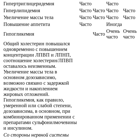
Гипертриглицеридемия
Часто
Часто
Гиперлипидемия
Часто
Часто
Часто
Часто
Увеличение массы тела
Часто
Часто
Часто
Часто
Повышение аппетита
Часто
Иногда
Очень
Очень
Гипогликемия
Часто
часто
часто
Общий холестерин повышался
одновременно с повышением
концентрации ЛПВП и ЛПНП,
соотношение холестерин/ЛПВП
оставалось неизменным.
Увеличение массы тела в
основном дозозависимо,
возможно связано с задержкой
жидкости и накоплением
жировых отложений.
Гипогликемия, как правило,
умеренной или слабой степени,
дозозависима, в основном, при
комбинированном применении с
препаратами сульфонилмочевины
и инсулином.
Со стороны нервной системы