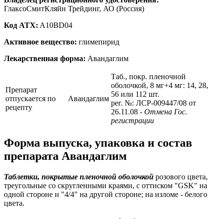
ГлаксоСмитКляйн Трейдинг, АО (Россия)
Код ATX:
A10BD04
Активное вещество:
глимепирид
Лекарственная форма:
Авандаглим
Таб., покр. пленочной
оболочкой, 8 мг+4 мг: 14, 28,
Препарат
56 или 112 шт.
отпускается по
Авандаглим
рег. №: ЛСР-009447/08 от
рецепту
26.11.08
- Отмена Гос.
регистрации
Форма выпуска, упаковка и состав
препарата Авандаглим
Таблетки, покрытые пленочной оболочкой
розового цвета,
треугольные со скругленными краями, с оттиском "GSK" на
одной стороне и "4/4" на другой стороне; на изломе - белого
цвета.