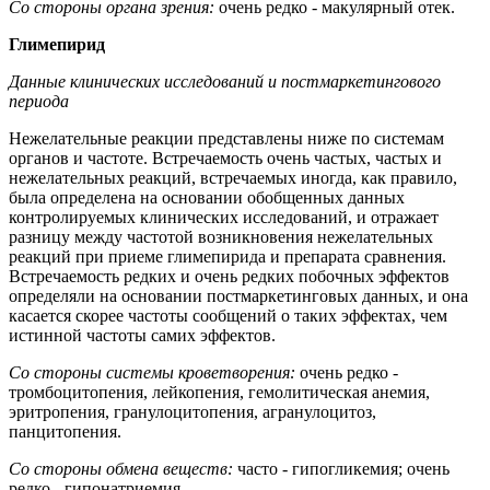
Со стороны органа зрения:
очень редко - макулярный отек.
Глимепирид
Данные клинических исследований и постмаркетингового
периода
Нежелательные реакции представлены ниже по системам
органов и частоте. Встречаемость очень частых, частых и
нежелательных реакций, встречаемых иногда, как правило,
была определена на основании обобщенных данных
контролируемых клинических исследований, и отражает
разницу между частотой возникновения нежелательных
реакций при приеме глимепирида и препарата сравнения.
Встречаемость редких и очень редких побочных эффектов
определяли на основании постмаркетинговых данных, и она
касается скорее частоты сообщений о таких эффектах, чем
истинной частоты самих эффектов.
Со стороны системы кроветворения:
очень редко -
тромбоцитопения, лейкопения, гемолитическая анемия,
эритропения, гранулоцитопения, агранулоцитоз,
панцитопения.
Со стороны обмена веществ:
часто - гипогликемия; очень
редко - гипонатриемия.