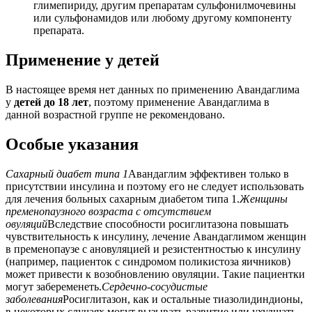
глимепириду, другим препаратам сульфонилмочевины
или сульфонамидов или любому другому компоненту
препарата.
Применение у детей
В настоящее время нет данных по применению Авандаглима
у
детей до 18 лет
, поэтому применение Авандаглима в
данной возрастной группе не рекомендовано.
Особые указания
Сахарный диабет типа 1
Авандаглим эффективен только в
присутствии инсулина и поэтому его не следует использовать
для лечения больных сахарным диабетом типа 1.
Женщины
пременопаузного возраста с отсутствием
овуляций
Вследствие способности росиглитазона повышать
чувствительность к инсулину, лечение Авандаглимом женщин
в пременопаузе с ановуляцией и резистентностью к инсулину
(например, пациенток с синдромом поликистоза яичников)
может привести к возобновлению овуляции. Такие пациентки
могут забеременеть.
Сердечно-сосудистые
заболевания
Росиглитазон, как и остальные тиазолидиндионы,
в некоторых случаях могут вызывать развитие или ухудшать