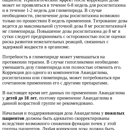
может не проявляться в течение 6-8 недель для росиглитазона
и в течение 1-2 недель для глимепирида. В случае
необходимости, увеличение дозы росиглитазона возможно
только по прошествии 8 недель применения. Титрование дозы
ведется до максимальной суточной дозы 8 мг росиглитазона/4
мг глимепирида. Повышение дозы росиглитазона до 8 мг в
сутки следует предпринимать с осторожностью после оценки
риска развития нежелательных реакций, связанных с
задержкой жидкости в организме.
Потребность в глимепириде может уменьшаться на
протяжении терапии. В случае гипогликемии необходимо
уменьшить дозу глимепирида или полностью отменить его.
Коррекция доз одного из компонентов Авандаглима,
росиглитазона или глимепирида, может потребоваться при
сочетанном применении его с другими препаратами.
В настоящее время нет данных по применению Авандаглима
у
детей до 18 лет
, поэтому применение Авандаглима в
данной возрастной группе не рекомендовано.
Начальная и поддерживающая доза Авандаглима у
пожилых
пациентов
должны быть адекватно скорректированы
вследствие возможного снижения функции почек у этой
группы пациентов. Любая коррекция дозы должна быть