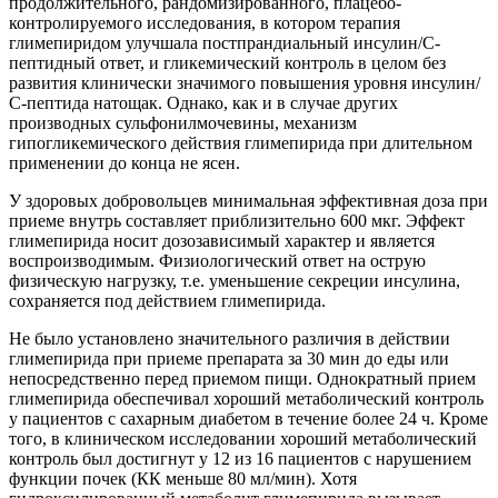
продолжительного, рандомизированного, плацебо-
контролируемого исследования, в котором терапия
глимепиридом улучшала постпрандиальный инсулин/С-
пептидный ответ, и гликемический контроль в целом без
развития клинически значимого повышения уровня инсулин/
С-пептида натощак. Однако, как и в случае других
производных сульфонилмочевины, механизм
гипогликемического действия глимепирида при длительном
применении до конца не ясен.
У здоровых добровольцев минимальная эффективная доза при
приеме внутрь составляет приблизительно 600 мкг. Эффект
глимепирида носит дозозависимый характер и является
воспроизводимым. Физиологический ответ на острую
физическую нагрузку, т.е. уменьшение секреции инсулина,
сохраняется под действием глимепирида.
Не было установлено значительного различия в действии
глимепирида при приеме препарата за 30 мин до еды или
непосредственно перед приемом пищи. Однократный прием
глимепирида обеспечивал хороший метаболический контроль
у пациентов с сахарным диабетом в течение более 24 ч. Кроме
того, в клиническом исследовании хороший метаболический
контроль был достигнут у 12 из 16 пациентов с нарушением
функции почек (КК меньше 80 мл/мин). Хотя