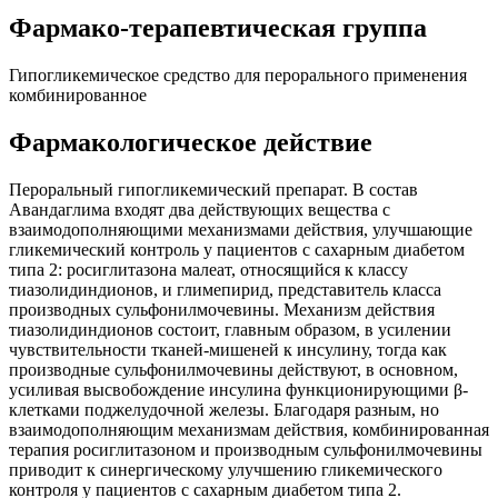
Фармако-терапевтическая группа
Гипогликемическое средство для перорального применения
комбинированное
Фармакологическое действие
Пероральный гипогликемический препарат. В состав
Авандаглима входят два действующих вещества с
взаимодополняющими механизмами действия, улучшающие
гликемический контроль у пациентов с сахарным диабетом
типа 2: росиглитазона малеат, относящийся к классу
тиазолидиндионов, и глимепирид, представитель класса
производных сульфонилмочевины. Механизм действия
тиазолидиндионов состоит, главным образом, в усилении
чувствительности тканей-мишеней к инсулину, тогда как
производные сульфонилмочевины действуют, в основном,
усиливая высвобождение инсулина функционирующими β-
клетками поджелудочной железы. Благодаря разным, но
взаимодополняющим механизмам действия, комбинированная
терапия росиглитазоном и производным сульфонилмочевины
приводит к синергическому улучшению гликемического
контроля у пациентов с сахарным диабетом типа 2.