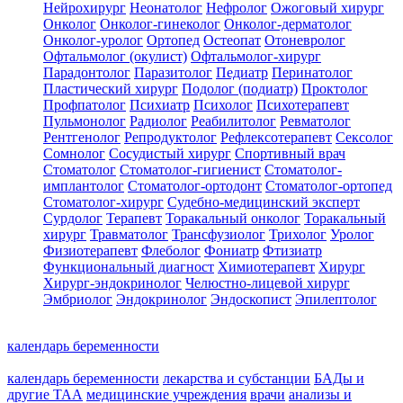
Нейрохирург
Неонатолог
Нефролог
Ожоговый хирург
Онколог
Онколог-гинеколог
Онколог-дерматолог
Онколог-уролог
Ортопед
Остеопат
Отоневролог
Офтальмолог (окулист)
Офтальмолог-хирург
Парадонтолог
Паразитолог
Педиатр
Перинатолог
Пластический хирург
Подолог (подиатр)
Проктолог
Профпатолог
Психиатр
Психолог
Психотерапевт
Пульмонолог
Радиолог
Реабилитолог
Ревматолог
Рентгенолог
Репродуктолог
Рефлексотерапевт
Сексолог
Сомнолог
Сосудистый хирург
Спортивный врач
Стоматолог
Стоматолог-гигиенист
Стоматолог-
имплантолог
Стоматолог-ортодонт
Стоматолог-ортопед
Стоматолог-хирург
Судебно-медицинский эксперт
Сурдолог
Терапевт
Торакальный онколог
Торакальный
хирург
Травматолог
Трансфузиолог
Трихолог
Уролог
Физиотерапевт
Флеболог
Фониатр
Фтизиатр
Функциональный диагност
Химиотерапевт
Хирург
Хирург-эндокринолог
Челюстно-лицевой хирург
Эмбриолог
Эндокринолог
Эндоскопист
Эпилептолог
календарь беременности
календарь беременности
лекарства и субстанции
БАДы и
другие ТАА
медицинские учреждения
врачи
анализы и