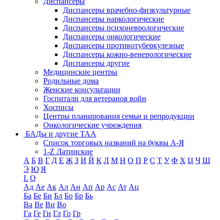
Диспансеры
Диспансеры врачебно-физкультурные
Диспансеры наркологические
Диспансеры психоневрологические
Диспансеры онкологические
Диспансеры противотуберкулезные
Диспансеры кожно-венерологические
Диспансеры другие
Медицинские центры
Родильные дома
Женские консультации
Госпитали для ветеранов войн
Хосписы
Центры планирования семьи и репродукции
Онкологические учреждения
БАДы и другие ТАА
Список торговых названий на буквы А-Я
1-Z Латинские
А
Б
В
Г
Д
Е
Ж
З
И
Й
К
Л
М
Н
О
П
Р
С
Т
У
Ф
Х
Ц
Ч
Ш
Э
Ю
Я
L
Q
Ад
Ае
Ак
Ал
Ан
Ап
Ар
Ас
Ат
Ац
Ба
Бе
Би
Бл
Бо
Бр
Бь
Ва
Ве
Ви
Во
Га
Ге
Ги
Гл
Го
Гр