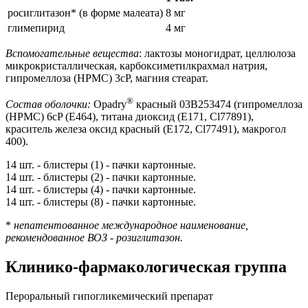
росиглитазон* (в форме малеата)
8 мг
глимепирид
4 мг
Вспомогательные вещества
: лактозы моногидрат, целлюлоза
микрокристаллическая, карбоксиметилкрахмал натрия,
гипромеллоза (HPMC) 3cP, магния стеарат.
®
Состав оболочки:
Opadry
красный 03B253474 (гипромеллоза
(HPMC) 6cP (Е464), титана диоксид (Е171, Cl77891),
краситель железа оксид красный (Е172, Cl77491), макрогол
400).
14 шт. - блистеры (1) - пачки картонные.
14 шт. - блистеры (2) - пачки картонные.
14 шт. - блистеры (4) - пачки картонные.
14 шт. - блистеры (8) - пачки картонные.
*
непатентованное международное наименование,
рекомендованное ВОЗ - розиглитазон.
Клинико-фармакологическая группа
Пероральный гипогликемический препарат