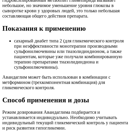
гидроксилированный метаболит глимепирида вызывает
небольшое, но значимое уменьшение уровня глюкозы в
сыворотке крови у здоровых людей, это только небольшая
составляющая общего действия препарата.
Показания к применению
сахарный диабет типа 2 (для гликемического контроля
при неэффективности монотерапии производными
сульфонилмочевины или тиазолидиндионом, а также
пациентам, которые уже получали комбинированную
терапию препаратами тиазолидиндиона и
сульфонилмочевины).
Авандаглим может быть использован в комбинации с
метформином (трехкомпонентная комбинация) для
гликемического контроля.
Способ применения и дозы
Режим дозирования Авандаглима подбирается и
устанавливается индивидуально. Необходимо учитывать
индивидульный текущий гликемический контроль у пациента
и риск развития гипогликемии.