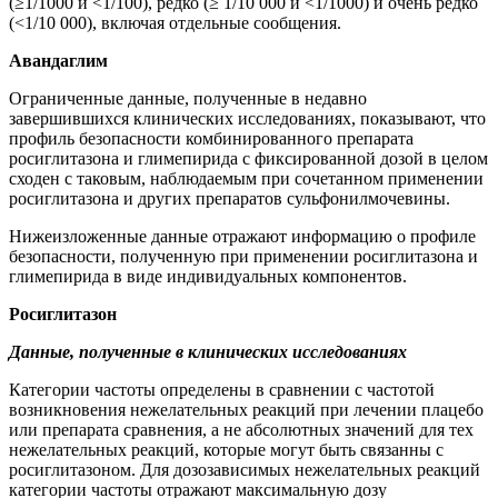
(≥1/1000 и <1/100), редко (≥ 1/10 000 и <1/1000) и очень редко
(<1/10 000), включая отдельные сообщения.
Авандаглим
Ограниченные данные, полученные в недавно
завершившихся клинических исследованиях, показывают, что
профиль безопасности комбинированного препарата
росиглитазона и глимепирида с фиксированной дозой в целом
сходен с таковым, наблюдаемым при сочетанном применении
росиглитазона и других препаратов сульфонилмочевины.
Нижеизложенные данные отражают информацию о профиле
безопасности, полученную при применении росиглитазона и
глимепирида в виде индивидуальных компонентов.
Росиглитазон
Данные, полученные в клинических исследованиях
Категории частоты определены в сравнении с частотой
возникновения нежелательных реакций при лечении плацебо
или препарата сравнения, а не абсолютных значений для тех
нежелательных реакций, которые могут быть связанны с
росиглитазоном. Для дозозависимых нежелательных реакций
категории частоты отражают максимальную дозу