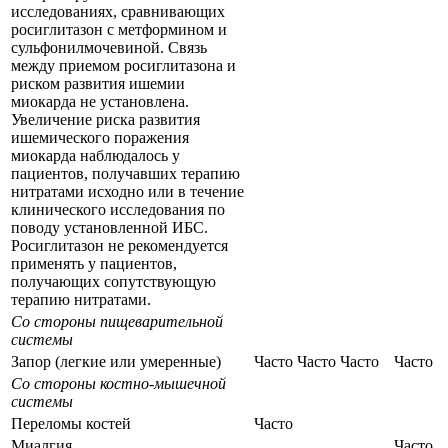
исследованиях, сравнивающих
росиглитазон с метформином и
сульфонилмочевиной. Связь
между приемом росиглитазона и
риском развития ишемии
миокарда не установлена.
Увеличение риска развития
ишемического поражения
миокарда наблюдалось у
пациентов, получавших терапию
нитратами исходно или в течение
клинического исследования по
поводу установленной ИБС.
Росиглитазон не рекомендуется
применять у пациентов,
получающих сопутствующую
терапию нитратами.
Со стороны пищеварительной
системы
Запор (легкие или умеренные)
Часто
Часто
Часто
Часто
Со стороны костно-мышечной
системы
Переломы костей
Часто
Миалгия
Часто