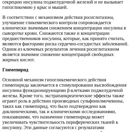
секрецию инсулина поджелудочной железой и не вызывает
гипогликемию у крыс и мышей.
В соответствии с механизмом действия росиглитазона,
улучшение гликемического контроля сопровождается
клинически значимым снижением концентрации инсулина в
сыворотке крови. Снижаются также и концентрации
предшественников инсулина, которые, как принято считать,
являются факторами риска сердечно-сосудистых заболеваний.
Одним из ключевых результатов лечения росиглитазоном
является значимое снижение концентраций свободных
жирных кислот.
Глимепирид
Основной механизм гипогликемического действия
глимепирида заключается в стимулировании высвобождения
инсулина функционирующими β-клетками поджелудочной
железы. Кроме того, экстрапанкреатические эффекты также
играют роль в действии производных сульфонилмочевины,
таких как глимепирид, что было подтверждено как
доклиническими, так и клиническими исследованиями,
показавшими, что назначение глимепирида может
увеличивать чувствительность периферических тканей к
инсулину. Эти данные согласуются с результатами