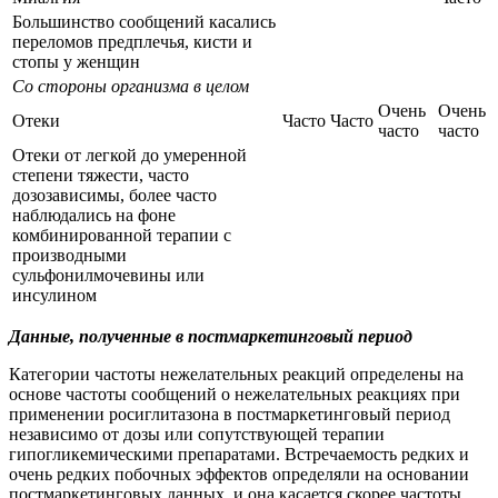
Большинство сообщений касались
переломов предплечья, кисти и
стопы у женщин
Со стороны организма в целом
Очень
Очень
Отеки
Часто
Часто
часто
часто
Отеки от легкой до умеренной
степени тяжести, часто
дозозависимы, более часто
наблюдались на фоне
комбинированной терапии с
производными
сульфонилмочевины или
инсулином
Данные, полученные в постмаркетинговый период
Категории частоты нежелательных реакций определены на
основе частоты сообщений о нежелательных реакциях при
применении росиглитазона в постмаркетинговый период
независимо от дозы или сопутствующей терапии
гипогликемическими препаратами. Встречаемость редких и
очень редких побочных эффектов определяли на основании
постмаркетинговых данных, и она касается скорее частоты