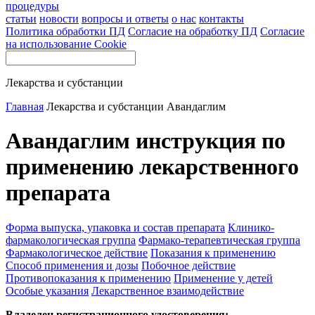
процедуры
статьи
новости
вопросы и ответы
о нас
контакты
Политика обработки ПД
Согласие на обработку ПД
Согласие
на использование Cookie
Лекарства и субстанции
Главная
Лекарства и субстанции
Авандаглим
Авандаглим инструкция по
применению лекарственного
препарата
Форма выпуска, упаковка и состав препарата
Клинико-
фармакологическая группа
Фармако-терапевтическая группа
Фармакологическое действие
Показания к применению
Способ применения и дозы
Побочное действие
Противопоказания к применению
Применение у детей
Особые указания
Лекарственное взаимодействие
Владелец регистрационного удостоверения: