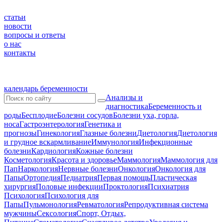
статьи
новости
вопросы и ответы
о нас
контакты
календарь беременности
Анализы и
диагностика
Беременность и
роды
Бесплодие
Болезни сосудов
Болезни уха, горла,
носа
Гастроэнтерология
Генетика и
прогнозы
Гинекология
Глазные болезни
Диетология
Диетология
и грудное вскармливание
Иммунология
Инфекционные
болезни
Кардиология
Кожные болезни
Косметология
Красота и здоровье
Маммология
Маммология для
Пап
Наркология
Нервные болезни
Онкология
Онкология для
Папы
Ортопедия
Педиатрия
Первая помощь
Пластическая
хирургия
Половые инфекции
Проктология
Психиатрия
Психология
Психология для
Папы
Пульмонология
Ревматология
Репродуктивная система
мужчины
Сексология
Спорт, Отдых,