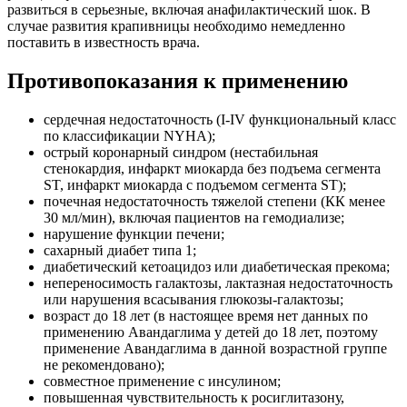
развиться в серьезные, включая анафилактический шок. В
случае развития крапивницы необходимо немедленно
поставить в известность врача.
Противопоказания к применению
сердечная недостаточность (I-IV функциональный класс
по классификации NYHA);
острый коронарный синдром (нестабильная
стенокардия, инфаркт миокарда без подъема сегмента
ST, инфаркт миокарда с подъемом сегмента ST);
почечная недостаточность тяжелой степени (КК менее
30 мл/мин), включая пациентов на гемодиализе;
нарушение функции печени;
сахарный диабет типа 1;
диабетический кетоацидоз или диабетическая прекома;
непереносимость галактозы, лактазная недостаточность
или нарушения всасывания глюкозы-галактозы;
возраст до 18 лет (в настоящее время нет данных по
применению Авандаглима у детей до 18 лет, поэтому
применение Авандаглима в данной возрастной группе
не рекомендовано);
совместное применение с инсулином;
повышенная чувствительность к росиглитазону,