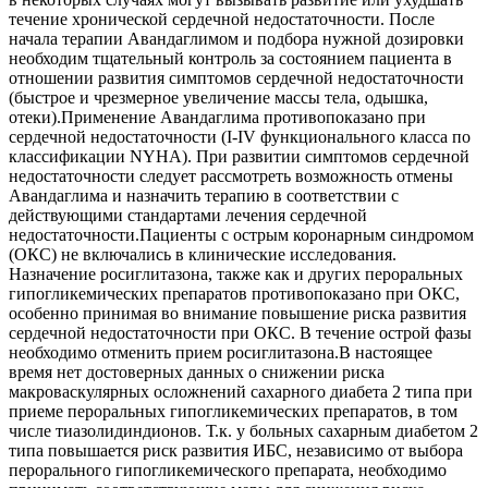
течение хронической сердечной недостаточности. После
начала терапии Авандаглимом и подбора нужной дозировки
необходим тщательный контроль за состоянием пациента в
отношении развития симптомов сердечной недостаточности
(быстрое и чрезмерное увеличение массы тела, одышка,
отеки).Применение Авандаглима противопоказано при
сердечной недостаточности (I-IV функционального класса по
классификации NYHA). При развитии симптомов сердечной
недостаточности следует рассмотреть возможность отмены
Авандаглима и назначить терапию в соответствии с
действующими стандартами лечения сердечной
недостаточности.Пациенты с острым коронарным синдромом
(ОКС) не включались в клинические исследования.
Назначение росиглитазона, также как и других пероральных
гипогликемических препаратов противопоказано при ОКС,
особенно принимая во внимание повышение риска развития
сердечной недостаточности при ОКС. В течение острой фазы
необходимо отменить прием росиглитазона.В настоящее
время нет достоверных данных о снижении риска
макроваскулярных осложнений сахарного диабета 2 типа при
приеме пероральных гипогликемических препаратов, в том
числе тиазолидиндионов. Т.к. у больных сахарным диабетом 2
типа повышается риск развития ИБС, независимо от выбора
перорального гипогликемического препарата, необходимо