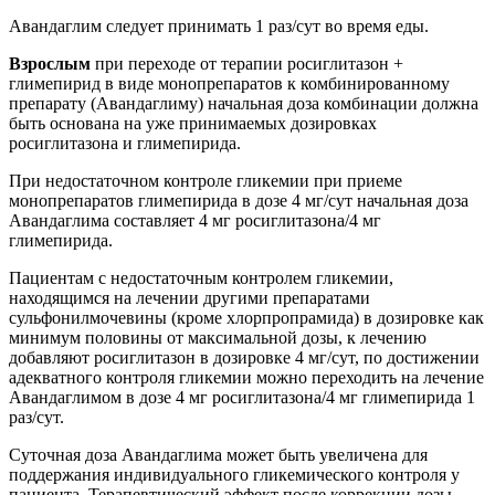
Авандаглим следует принимать 1 раз/сут во время еды.
Взрослым
при переходе от терапии росиглитазон +
глимепирид в виде монопрепаратов к комбинированному
препарату (Авандаглиму) начальная доза комбинации должна
быть основана на уже принимаемых дозировках
росиглитазона и глимепирида.
При недостаточном контроле гликемии при приеме
монопрепаратов глимепирида в дозе 4 мг/сут начальная доза
Авандаглима составляет 4 мг росиглитазона/4 мг
глимепирида.
Пациентам с недостаточным контролем гликемии,
находящимся на лечении другими препаратами
сульфонилмочевины (кроме хлорпропрамида) в дозировке как
минимум половины от максимальной дозы, к лечению
добавляют росиглитазон в дозировке 4 мг/сут, по достижении
адекватного контроля гликемии можно переходить на лечение
Авандаглимом в дозе 4 мг росиглитазона/4 мг глимепирида 1
раз/сут.
Суточная доза Авандаглима может быть увеличена для
поддержания индивидуального гликемического контроля у
пациента. Терапевтический эффект после коррекции дозы