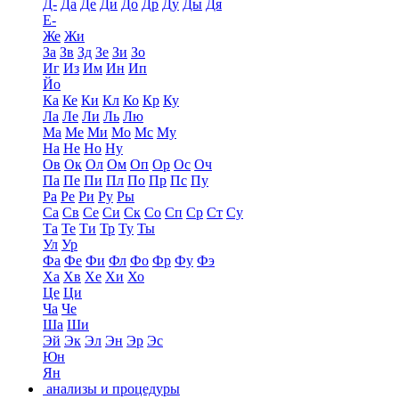
Д-
Да
Де
Ди
До
Др
Ду
Ды
Дя
Е-
Же
Жи
За
Зв
Зд
Зе
Зи
Зо
Иг
Из
Им
Ин
Ип
Йо
Ка
Ке
Ки
Кл
Ко
Кр
Ку
Ла
Ле
Ли
Ль
Лю
Ма
Ме
Ми
Мо
Мс
Му
На
Не
Но
Ну
Ов
Ок
Ол
Ом
Оп
Ор
Ос
Оч
Па
Пе
Пи
Пл
По
Пр
Пс
Пу
Ра
Ре
Ри
Ру
Ры
Са
Св
Се
Си
Ск
Со
Сп
Ср
Ст
Су
Та
Те
Ти
Тр
Ту
Ты
Ул
Ур
Фа
Фе
Фи
Фл
Фо
Фр
Фу
Фэ
Ха
Хв
Хе
Хи
Хо
Це
Ци
Ча
Че
Ша
Ши
Эй
Эк
Эл
Эн
Эр
Эс
Юн
Ян
анализы и процедуры