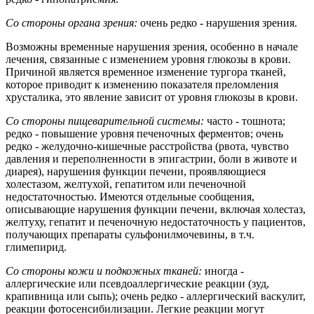
Со стороны органа зрения:
очень редко - нарушения зрения.
Возможны временные нарушения зрения, особенно в начале
лечения, связанные с изменением уровня глюкозы в крови.
Причиной является временное изменение тургора тканей,
которое приводит к изменению показателя преломления
хрусталика, это явление зависит от уровня глюкозы в крови.
Со стороны пищеварительной системы:
часто - тошнота;
редко - повышение уровня печеночных ферментов; очень
редко - желудочно-кишечные расстройства (рвота, чувство
давления и переполненности в эпигастрии, боли в животе и
диарея), нарушения функции печени, проявляющиеся
холестазом, желтухой, гепатитом или печеночной
недостаточностью. Имеются отдельные сообщения,
описывающие нарушения функции печени, включая холестаз,
желтуху, гепатит и печеночную недостаточность у пациентов,
получающих препараты сульфонилмочевины, в т.ч.
глимепирид.
Со стороны кожи и подкожных тканей:
иногда -
аллергические или псевдоаллергические реакции (зуд,
крапивница или сыпь); очень редко - аллергический васкулит,
реакции фотосенсибилизации. Легкие реакции могут