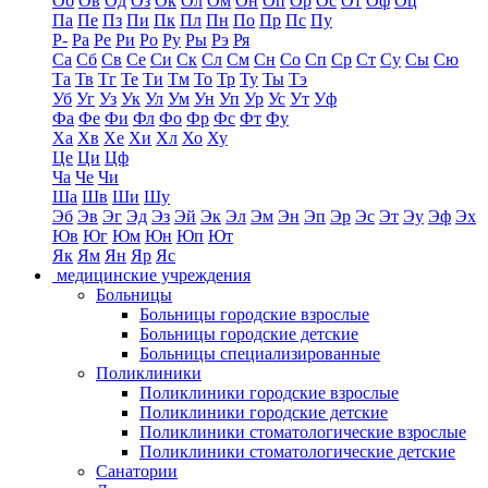
Об
Ов
Од
Оз
Ок
Ол
Ом
Он
Оп
Ор
Ос
От
Оф
Оц
Па
Пе
Пз
Пи
Пк
Пл
Пн
По
Пр
Пс
Пу
Р-
Ра
Ре
Ри
Ро
Ру
Ры
Рэ
Ря
Са
Сб
Св
Се
Си
Ск
Сл
См
Сн
Со
Сп
Ср
Ст
Су
Сы
Сю
Та
Тв
Тг
Те
Ти
Тм
То
Тр
Ту
Ты
Тэ
Уб
Уг
Уз
Ук
Ул
Ум
Ун
Уп
Ур
Ус
Ут
Уф
Фа
Фе
Фи
Фл
Фо
Фр
Фс
Фт
Фу
Ха
Хв
Хе
Хи
Хл
Хо
Ху
Це
Ци
Цф
Ча
Че
Чи
Ша
Шв
Ши
Шу
Эб
Эв
Эг
Эд
Эз
Эй
Эк
Эл
Эм
Эн
Эп
Эр
Эс
Эт
Эу
Эф
Эх
Юв
Юг
Юм
Юн
Юп
Ют
Як
Ям
Ян
Яр
Яс
медицинские учреждения
Больницы
Больницы городские взрослые
Больницы городские детские
Больницы специализированные
Поликлиники
Поликлиники городские взрослые
Поликлиники городские детские
Поликлиники стоматологические взрослые
Поликлиники стоматологические детские
Санатории