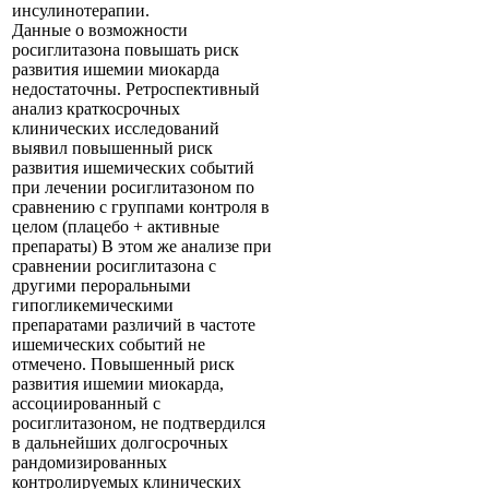
инсулинотерапии.
Данные о возможности
росиглитазона повышать риск
развития ишемии миокарда
недостаточны. Ретроспективный
анализ краткосрочных
клинических исследований
выявил повышенный риск
развития ишемических событий
при лечении росиглитазоном по
сравнению с группами контроля в
целом (плацебо + активные
препараты) В этом же анализе при
сравнении росиглитазона с
другими пероральными
гипогликемическими
препаратами различий в частоте
ишемических событий не
отмечено. Повышенный риск
развития ишемии миокарда,
ассоциированный с
росиглитазоном, не подтвердился
в дальнейших долгосрочных
рандомизированных
контролируемых клинических