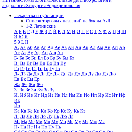
Питание
Стоматология
Счастливое детство
Урология и
андрология
Хирургия
Эндокринология
лекарства и субстанции
Список торговых названий на буквы А-Я
1-Z Латинские
А
Б
В
Г
Д
Е
Ж
З
И
Й
К
Л
М
Н
О
П
Р
С
Т
У
Ф
Х
Ц
Ч
Ш
Э
Ю
Я
5
9
L
H
А.
Аа
Аб
Ав
Аг
Ад
Ае
Аз
Аи
Ай
Ак
Ал
Ам
Ан
Ап
Ар
Ас
Ат
Ау
Аф
Ац
Аш
Аэ
Б-
Ба
Бе
Би
Бл
Бо
Бр
Бу
Бы
Бэ
В-
Ва
Вг
Ве
Ви
Во
Вп
Ву
Га
Ге
Ги
Гл
Го
Гр
Гу
Гэ
Д-
Д3
Да
Дв
Дг
Де
Дж
Ди
Дл
До
Др
Ду
Ды
Дэ
Дю
Ев
Ек
Ем
Ер
Жа
Же
Жи
Жо
За
Зв
Зе
Зи
Зм
Зо
Зу
И.
Иб
Ив
Иг
Ид
Из
Ик
Ил
Им
Ин
Ио
Ип
Ир
Ис
Ит
Иф
Их
Йо
Ка
Кв
Ке
Ки
Кл
Ко
Кр
Кс
Ку
Кь
Кэ
Л-
Ла
Ле
Ли
Ло
Лу
Ль
Лю
Ля
М-
Ма
Ме
Ми
Мл
Мм
Мо
Мс
Му
Мэ
Мю
Мя
Н-
На
Не
Ни
Но
Ну
Нь