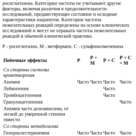
росиглитазона. Категории частоты не учитывают другие
факторы, включая различия в продолжительности
исследований, предшествующее состояние и исходные
характеристики пациентов. Категории частоты
нежелательных реакций определены на основе клинических
исследований и могут не отражать частоты нежелательных
реакций в обычной клинической практике.
Р - росиглитазон, М - метформин, С - сульфонилмочевина
Р +
Р + С
Побочные эффекты
Р
Р + С
М
+ М
Со стороны системы
кроветворения
Анемия
Часто
Часто
Часто
Часто
Лейкопения
Часто
Тромбоцитопения
Часто
Гранулоцитопения
Часто
Анемия часто дозозависима, от
легкой до умеренной степени
тяжести
Со стороны метаболизма
Гиперхолестеринемия
Часто
Часто
Часто
Часто