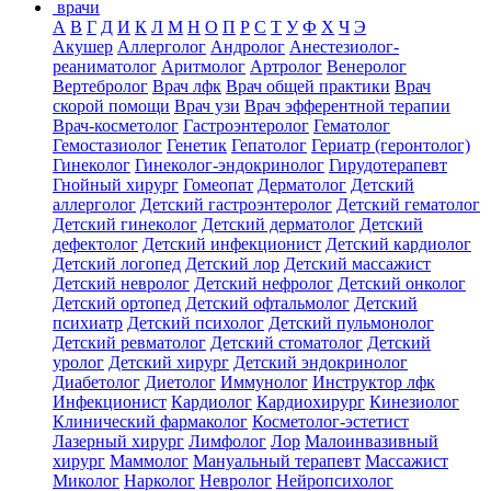
врачи
А
В
Г
Д
И
К
Л
М
Н
О
П
Р
С
Т
У
Ф
Х
Ч
Э
Акушер
Аллерголог
Андролог
Анестезиолог-
реаниматолог
Аритмолог
Артролог
Венеролог
Вертебролог
Врач лфк
Врач общей практики
Врач
скорой помощи
Врач узи
Врач эфферентной терапии
Врач-косметолог
Гастроэнтеролог
Гематолог
Гемостазиолог
Генетик
Гепатолог
Гериатр (геронтолог)
Гинеколог
Гинеколог-эндокринолог
Гирудотерапевт
Гнойный хирург
Гомеопат
Дерматолог
Детский
аллерголог
Детский гастроэнтеролог
Детский гематолог
Детский гинеколог
Детский дерматолог
Детский
дефектолог
Детский инфекционист
Детский кардиолог
Детский логопед
Детский лор
Детский массажист
Детский невролог
Детский нефролог
Детский онколог
Детский ортопед
Детский офтальмолог
Детский
психиатр
Детский психолог
Детский пульмонолог
Детский ревматолог
Детский стоматолог
Детский
уролог
Детский хирург
Детский эндокринолог
Диабетолог
Диетолог
Иммунолог
Инструктор лфк
Инфекционист
Кардиолог
Кардиохирург
Кинезиолог
Клинический фармаколог
Косметолог-эстетист
Лазерный хирург
Лимфолог
Лор
Малоинвазивный
хирург
Маммолог
Мануальный терапевт
Массажист
Миколог
Нарколог
Невролог
Нейропсихолог