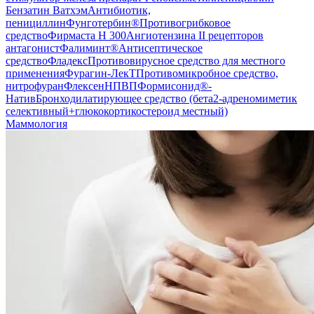
Бензатин Ватхэм
Антибиотик,
пенициллин
Фунготербин®
Противогрибковое
средство
Фирмаста Н 300
Ангиотензина II рецепторов
антагонист
Фалиминт®
Антисептическое
средство
Фладекс
Противовирусное средство для местного
применения
Фурагин-ЛекТ
Противомикробное средство,
нитрофуран
Флексен
НПВП
Формисонид®-
Натив
Бронходилатирующее средство (бета2-адреномиметик
селективный+глюкокортикостероид местный)
Маммология