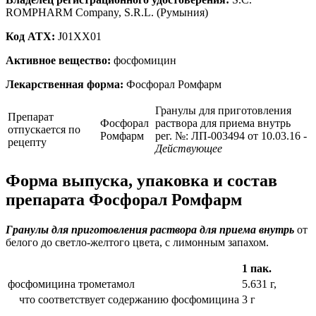
ROMPHARM Company, S.R.L. (Румыния)
Код ATX:
J01XX01
Активное вещество:
фосфомицин
Лекарственная форма:
Фосфорал Ромфарм
Гранулы для приготовления
Препарат
Фосфорал
раствора для приема внутрь
отпускается по
Ромфарм
рег. №: ЛП-003494 от 10.03.16
-
рецепту
Действующее
Форма выпуска, упаковка и состав
препарата Фосфорал Ромфарм
Гранулы для приготовления раствора для приема внутрь
от
белого до светло-желтого цвета, с лимонным запахом.
1 пак.
фосфомицина трометамол
5.631 г,
что соответствует содержанию фосфомицина
3 г