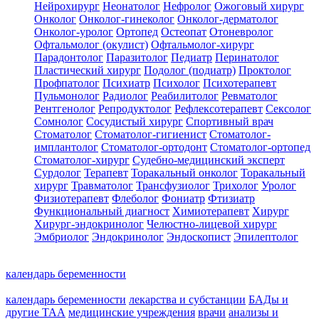
Нейрохирург
Неонатолог
Нефролог
Ожоговый хирург
Онколог
Онколог-гинеколог
Онколог-дерматолог
Онколог-уролог
Ортопед
Остеопат
Отоневролог
Офтальмолог (окулист)
Офтальмолог-хирург
Парадонтолог
Паразитолог
Педиатр
Перинатолог
Пластический хирург
Подолог (подиатр)
Проктолог
Профпатолог
Психиатр
Психолог
Психотерапевт
Пульмонолог
Радиолог
Реабилитолог
Ревматолог
Рентгенолог
Репродуктолог
Рефлексотерапевт
Сексолог
Сомнолог
Сосудистый хирург
Спортивный врач
Стоматолог
Стоматолог-гигиенист
Стоматолог-
имплантолог
Стоматолог-ортодонт
Стоматолог-ортопед
Стоматолог-хирург
Судебно-медицинский эксперт
Сурдолог
Терапевт
Торакальный онколог
Торакальный
хирург
Травматолог
Трансфузиолог
Трихолог
Уролог
Физиотерапевт
Флеболог
Фониатр
Фтизиатр
Функциональный диагност
Химиотерапевт
Хирург
Хирург-эндокринолог
Челюстно-лицевой хирург
Эмбриолог
Эндокринолог
Эндоскопист
Эпилептолог
календарь беременности
календарь беременности
лекарства и субстанции
БАДы и
другие ТАА
медицинские учреждения
врачи
анализы и