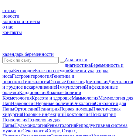
статьи
новости
вопросы и ответы
о нас
контакты
календарь беременности
Анализы и
диагностика
Беременность и
роды
Бесплодие
Болезни сосудов
Болезни уха, горла,
носа
Гастроэнтерология
Генетика и
прогнозы
Гинекология
Глазные болезни
Диетология
Диетология
и грудное вскармливание
Иммунология
Инфекционные
болезни
Кардиология
Кожные болезни
Косметология
Красота и здоровье
Маммология
Маммология для
Пап
Наркология
Нервные болезни
Онкология
Онкология для
Папы
Ортопедия
Педиатрия
Первая помощь
Пластическая
хирургия
Половые инфекции
Проктология
Психиатрия
Психология
Психология для
Папы
Пульмонология
Ревматология
Репродуктивная система
мужчины
Сексология
Спорт, Отдых,