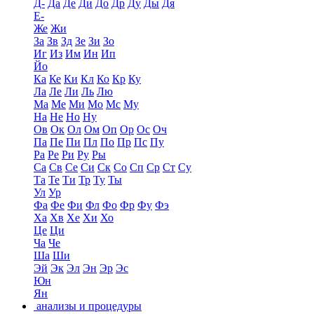
Д-
Да
Де
Ди
До
Др
Ду
Ды
Дя
Е-
Же
Жи
За
Зв
Зд
Зе
Зи
Зо
Иг
Из
Им
Ин
Ип
Йо
Ка
Ке
Ки
Кл
Ко
Кр
Ку
Ла
Ле
Ли
Ль
Лю
Ма
Ме
Ми
Мо
Мс
Му
На
Не
Но
Ну
Ов
Ок
Ол
Ом
Оп
Ор
Ос
Оч
Па
Пе
Пи
Пл
По
Пр
Пс
Пу
Ра
Ре
Ри
Ру
Ры
Са
Св
Се
Си
Ск
Со
Сп
Ср
Ст
Су
Та
Те
Ти
Тр
Ту
Ты
Ул
Ур
Фа
Фе
Фи
Фл
Фо
Фр
Фу
Фэ
Ха
Хв
Хе
Хи
Хо
Це
Ци
Ча
Че
Ша
Ши
Эй
Эк
Эл
Эн
Эр
Эс
Юн
Ян
анализы и процедуры