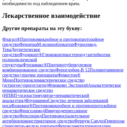
необходимости под наблюдением врача.
Лекарственное взаимодействие
Другие препараты на эту букву:
Флагил®
Противомикробное и противопротозойное
средство
Фенипра
М-холиноблокатор
Фуросемид-
Тева
Диуретическое
средство
Фуцикорт®
Глюкокортикостероид+антибиотик
полициклической
структуры
Фтизамакс®
Противотуберкулезное
комбинированное средство
Фероглобин-В 12
Поливитаминное
средство+прочие препараты
Фемостон®
Мини
Противоклимактерическое средство
(эстроген+прогестаген)
Флюкомп Экстратаб
Анальгетическое
ненаркотическое средство
(НПВП+психостимулятор+ненаркотический
анальгетик)
Флуимарин
Средство лечения заболеваний
носа
Фазижин®
Противомикробное и противопротозойное
средство
Финголимод
Иммунодепрессивное
средство
Фенспирид
Противовоспалительное
антибронхоконстрикторное средство
Феррум Сандоз
Гемопоэза
стимулятор-железа препарат
Феноксиметилпенициллин