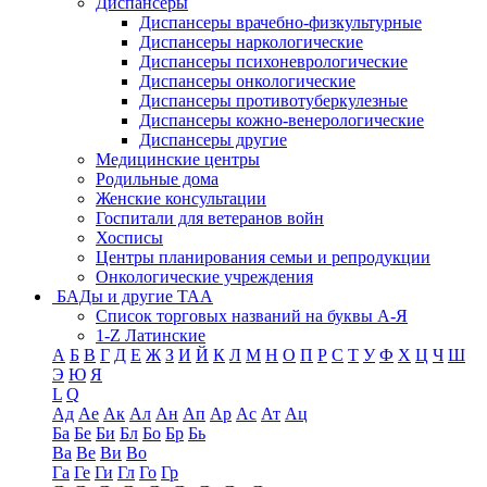
Диспансеры
Диспансеры врачебно-физкультурные
Диспансеры наркологические
Диспансеры психоневрологические
Диспансеры онкологические
Диспансеры противотуберкулезные
Диспансеры кожно-венерологические
Диспансеры другие
Медицинские центры
Родильные дома
Женские консультации
Госпитали для ветеранов войн
Хосписы
Центры планирования семьи и репродукции
Онкологические учреждения
БАДы и другие ТАА
Список торговых названий на буквы А-Я
1-Z Латинские
А
Б
В
Г
Д
Е
Ж
З
И
Й
К
Л
М
Н
О
П
Р
С
Т
У
Ф
Х
Ц
Ч
Ш
Э
Ю
Я
L
Q
Ад
Ае
Ак
Ал
Ан
Ап
Ар
Ас
Ат
Ац
Ба
Бе
Би
Бл
Бо
Бр
Бь
Ва
Ве
Ви
Во
Га
Ге
Ги
Гл
Го
Гр