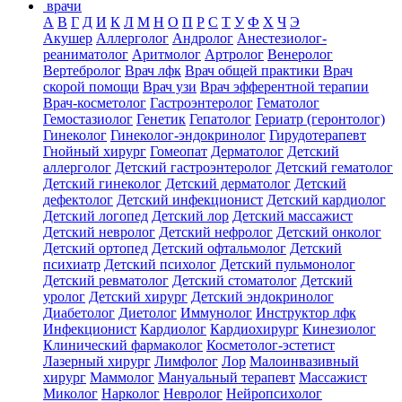
врачи
А
В
Г
Д
И
К
Л
М
Н
О
П
Р
С
Т
У
Ф
Х
Ч
Э
Акушер
Аллерголог
Андролог
Анестезиолог-
реаниматолог
Аритмолог
Артролог
Венеролог
Вертебролог
Врач лфк
Врач общей практики
Врач
скорой помощи
Врач узи
Врач эфферентной терапии
Врач-косметолог
Гастроэнтеролог
Гематолог
Гемостазиолог
Генетик
Гепатолог
Гериатр (геронтолог)
Гинеколог
Гинеколог-эндокринолог
Гирудотерапевт
Гнойный хирург
Гомеопат
Дерматолог
Детский
аллерголог
Детский гастроэнтеролог
Детский гематолог
Детский гинеколог
Детский дерматолог
Детский
дефектолог
Детский инфекционист
Детский кардиолог
Детский логопед
Детский лор
Детский массажист
Детский невролог
Детский нефролог
Детский онколог
Детский ортопед
Детский офтальмолог
Детский
психиатр
Детский психолог
Детский пульмонолог
Детский ревматолог
Детский стоматолог
Детский
уролог
Детский хирург
Детский эндокринолог
Диабетолог
Диетолог
Иммунолог
Инструктор лфк
Инфекционист
Кардиолог
Кардиохирург
Кинезиолог
Клинический фармаколог
Косметолог-эстетист
Лазерный хирург
Лимфолог
Лор
Малоинвазивный
хирург
Маммолог
Мануальный терапевт
Массажист
Миколог
Нарколог
Невролог
Нейропсихолог