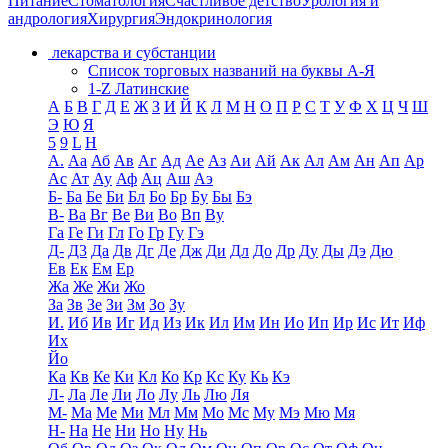
Питание
Стоматология
Счастливое детство
Урология и
андрология
Хирургия
Эндокринология
лекарства и субстанции
Список торговых названий на буквы А-Я
1-Z Латинские
А
Б
В
Г
Д
Е
Ж
З
И
Й
К
Л
М
Н
О
П
Р
С
Т
У
Ф
Х
Ц
Ч
Ш
Э
Ю
Я
5
9
L
H
А.
Аа
Аб
Ав
Аг
Ад
Ае
Аз
Аи
Ай
Ак
Ал
Ам
Ан
Ап
Ар
Ас
Ат
Ау
Аф
Ац
Аш
Аэ
Б-
Ба
Бе
Би
Бл
Бо
Бр
Бу
Бы
Бэ
В-
Ва
Вг
Ве
Ви
Во
Вп
Ву
Га
Ге
Ги
Гл
Го
Гр
Гу
Гэ
Д-
Д3
Да
Дв
Дг
Де
Дж
Ди
Дл
До
Др
Ду
Ды
Дэ
Дю
Ев
Ек
Ем
Ер
Жа
Же
Жи
Жо
За
Зв
Зе
Зи
Зм
Зо
Зу
И.
Иб
Ив
Иг
Ид
Из
Ик
Ил
Им
Ин
Ио
Ип
Ир
Ис
Ит
Иф
Их
Йо
Ка
Кв
Ке
Ки
Кл
Ко
Кр
Кс
Ку
Кь
Кэ
Л-
Ла
Ле
Ли
Ло
Лу
Ль
Лю
Ля
М-
Ма
Ме
Ми
Мл
Мм
Мо
Мс
Му
Мэ
Мю
Мя
Н-
На
Не
Ни
Но
Ну
Нь