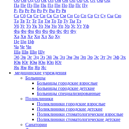
Об
Ов
Од
Оз
Ок
Ол
Ом
Он
Оп
Ор
Ос
От
Оф
Оц
Па
Пе
Пз
Пи
Пк
Пл
Пн
По
Пр
Пс
Пу
Р-
Ра
Ре
Ри
Ро
Ру
Ры
Рэ
Ря
Са
Сб
Св
Се
Си
Ск
Сл
См
Сн
Со
Сп
Ср
Ст
Су
Сы
Сю
Та
Тв
Тг
Те
Ти
Тм
То
Тр
Ту
Ты
Тэ
Уб
Уг
Уз
Ук
Ул
Ум
Ун
Уп
Ур
Ус
Ут
Уф
Фа
Фе
Фи
Фл
Фо
Фр
Фс
Фт
Фу
Ха
Хв
Хе
Хи
Хл
Хо
Ху
Це
Ци
Цф
Ча
Че
Чи
Ша
Шв
Ши
Шу
Эб
Эв
Эг
Эд
Эз
Эй
Эк
Эл
Эм
Эн
Эп
Эр
Эс
Эт
Эу
Эф
Эх
Юв
Юг
Юм
Юн
Юп
Ют
Як
Ям
Ян
Яр
Яс
медицинские учреждения
Больницы
Больницы городские взрослые
Больницы городские детские
Больницы специализированные
Поликлиники
Поликлиники городские взрослые
Поликлиники городские детские
Поликлиники стоматологические взрослые
Поликлиники стоматологические детские
Санатории