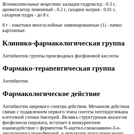
Вспомогательные вещества
: кальция гидроксид - 0.3 г,
ароматизатор лимонный - 0.2 г, сахарин натрия - 0.01 г,
сахарная пудра - до 8 г.
8 г - пакетики многослойные ламинированные (1) - пачки
картонные.
Клинико-фармакологическая группа
Антибиотик группы производных фосфоновой кислоты
Фармако-терапевтическая группа
Антибиотик
Фармакологическое действие
Антибиотик широкого спектра действия. Механизм действия
связан с подавлением первого этапа синтеза пептидогликана
клеточной стенки бактерий. Являясь структурным аналогом
фосфоэнола пирувата, вступает в конкурентное
взаимодействие с ферментом N-ацетил-глюкозамино-3-o-
энолпирувил-трансферазой, в результате этого происходит