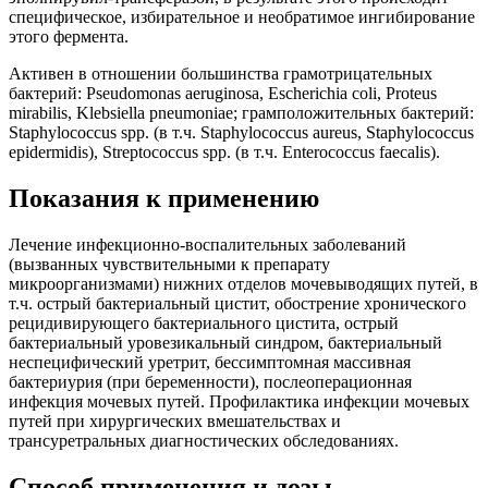
специфическое, избирательное и необратимое ингибирование
этого фермента.
Активен в отношении большинства грамотрицательных
бактерий: Pseudomonas aeruginosa, Escherichia coli, Proteus
mirabilis, Klebsiella pneumoniae; грамположительных бактерий:
Staphylococcus spp. (в т.ч. Staphylococcus aureus, Staphylococcus
epidermidis), Streptococcus spp. (в т.ч. Enterococcus faecalis).
Показания к применению
Лечение инфекционно-воспалительных заболеваний
(вызванных чувствительными к препарату
микроорганизмами) нижних отделов мочевыводящих путей, в
т.ч. острый бактериальный цистит, обострение хронического
рецидивирующего бактериального цистита, острый
бактериальный уровезикальный синдром, бактериальный
неспецифический уретрит, бессимптомная массивная
бактериурия (при беременности), послеоперационная
инфекция мочевых путей. Профилактика инфекции мочевых
путей при хирургических вмешательствах и
трансуретральных диагностических обследованиях.
Способ применения и дозы