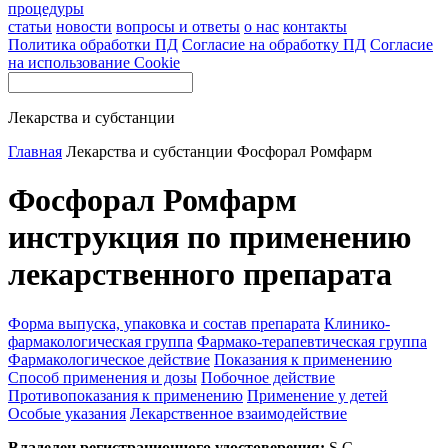
процедуры
статьи
новости
вопросы и ответы
о нас
контакты
Политика обработки ПД
Согласие на обработку ПД
Согласие
на использование Cookie
Лекарства и субстанции
Главная
Лекарства и субстанции
Фосфорал Ромфарм
Фосфорал Ромфарм
инструкция по применению
лекарственного препарата
Форма выпуска, упаковка и состав препарата
Клинико-
фармакологическая группа
Фармако-терапевтическая группа
Фармакологическое действие
Показания к применению
Способ применения и дозы
Побочное действие
Противопоказания к применению
Применение у детей
Особые указания
Лекарственное взаимодействие
Владелец регистрационного удостоверения:
S.C.