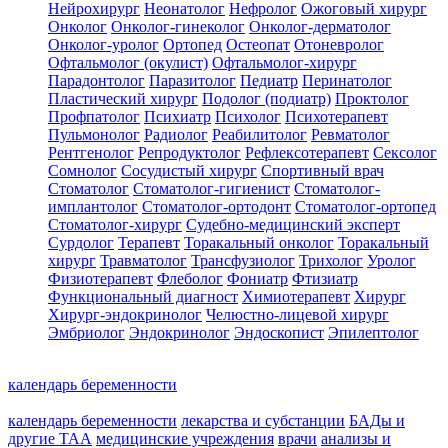
Нейрохирург
Неонатолог
Нефролог
Ожоговый хирург
Онколог
Онколог-гинеколог
Онколог-дерматолог
Онколог-уролог
Ортопед
Остеопат
Отоневролог
Офтальмолог (окулист)
Офтальмолог-хирург
Парадонтолог
Паразитолог
Педиатр
Перинатолог
Пластический хирург
Подолог (подиатр)
Проктолог
Профпатолог
Психиатр
Психолог
Психотерапевт
Пульмонолог
Радиолог
Реабилитолог
Ревматолог
Рентгенолог
Репродуктолог
Рефлексотерапевт
Сексолог
Сомнолог
Сосудистый хирург
Спортивный врач
Стоматолог
Стоматолог-гигиенист
Стоматолог-
имплантолог
Стоматолог-ортодонт
Стоматолог-ортопед
Стоматолог-хирург
Судебно-медицинский эксперт
Сурдолог
Терапевт
Торакальный онколог
Торакальный
хирург
Травматолог
Трансфузиолог
Трихолог
Уролог
Физиотерапевт
Флеболог
Фониатр
Фтизиатр
Функциональный диагност
Химиотерапевт
Хирург
Хирург-эндокринолог
Челюстно-лицевой хирург
Эмбриолог
Эндокринолог
Эндоскопист
Эпилептолог
календарь беременности
календарь беременности
лекарства и субстанции
БАДы и
другие ТАА
медицинские учреждения
врачи
анализы и