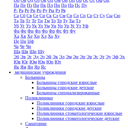
Об
Ов
Од
Оз
Ок
Ол
Ом
Он
Оп
Ор
Ос
От
Оф
Оц
Па
Пе
Пз
Пи
Пк
Пл
Пн
По
Пр
Пс
Пу
Р-
Ра
Ре
Ри
Ро
Ру
Ры
Рэ
Ря
Са
Сб
Св
Се
Си
Ск
Сл
См
Сн
Со
Сп
Ср
Ст
Су
Сы
Сю
Та
Тв
Тг
Те
Ти
Тм
То
Тр
Ту
Ты
Тэ
Уб
Уг
Уз
Ук
Ул
Ум
Ун
Уп
Ур
Ус
Ут
Уф
Фа
Фе
Фи
Фл
Фо
Фр
Фс
Фт
Фу
Ха
Хв
Хе
Хи
Хл
Хо
Ху
Це
Ци
Цф
Ча
Че
Чи
Ша
Шв
Ши
Шу
Эб
Эв
Эг
Эд
Эз
Эй
Эк
Эл
Эм
Эн
Эп
Эр
Эс
Эт
Эу
Эф
Эх
Юв
Юг
Юм
Юн
Юп
Ют
Як
Ям
Ян
Яр
Яс
медицинские учреждения
Больницы
Больницы городские взрослые
Больницы городские детские
Больницы специализированные
Поликлиники
Поликлиники городские взрослые
Поликлиники городские детские
Поликлиники стоматологические взрослые
Поликлиники стоматологические детские
Санатории