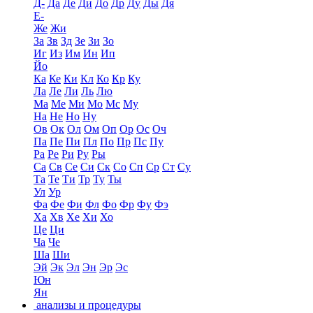
Д-
Да
Де
Ди
До
Др
Ду
Ды
Дя
Е-
Же
Жи
За
Зв
Зд
Зе
Зи
Зо
Иг
Из
Им
Ин
Ип
Йо
Ка
Ке
Ки
Кл
Ко
Кр
Ку
Ла
Ле
Ли
Ль
Лю
Ма
Ме
Ми
Мо
Мс
Му
На
Не
Но
Ну
Ов
Ок
Ол
Ом
Оп
Ор
Ос
Оч
Па
Пе
Пи
Пл
По
Пр
Пс
Пу
Ра
Ре
Ри
Ру
Ры
Са
Св
Се
Си
Ск
Со
Сп
Ср
Ст
Су
Та
Те
Ти
Тр
Ту
Ты
Ул
Ур
Фа
Фе
Фи
Фл
Фо
Фр
Фу
Фэ
Ха
Хв
Хе
Хи
Хо
Це
Ци
Ча
Че
Ша
Ши
Эй
Эк
Эл
Эн
Эр
Эс
Юн
Ян
анализы и процедуры