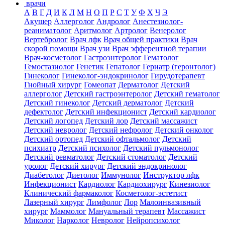
врачи
А
В
Г
Д
И
К
Л
М
Н
О
П
Р
С
Т
У
Ф
Х
Ч
Э
Акушер
Аллерголог
Андролог
Анестезиолог-
реаниматолог
Аритмолог
Артролог
Венеролог
Вертебролог
Врач лфк
Врач общей практики
Врач
скорой помощи
Врач узи
Врач эфферентной терапии
Врач-косметолог
Гастроэнтеролог
Гематолог
Гемостазиолог
Генетик
Гепатолог
Гериатр (геронтолог)
Гинеколог
Гинеколог-эндокринолог
Гирудотерапевт
Гнойный хирург
Гомеопат
Дерматолог
Детский
аллерголог
Детский гастроэнтеролог
Детский гематолог
Детский гинеколог
Детский дерматолог
Детский
дефектолог
Детский инфекционист
Детский кардиолог
Детский логопед
Детский лор
Детский массажист
Детский невролог
Детский нефролог
Детский онколог
Детский ортопед
Детский офтальмолог
Детский
психиатр
Детский психолог
Детский пульмонолог
Детский ревматолог
Детский стоматолог
Детский
уролог
Детский хирург
Детский эндокринолог
Диабетолог
Диетолог
Иммунолог
Инструктор лфк
Инфекционист
Кардиолог
Кардиохирург
Кинезиолог
Клинический фармаколог
Косметолог-эстетист
Лазерный хирург
Лимфолог
Лор
Малоинвазивный
хирург
Маммолог
Мануальный терапевт
Массажист
Миколог
Нарколог
Невролог
Нейропсихолог