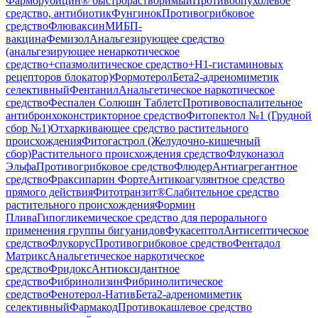
Фарморубицин® быстрорастворимый
Противоопухолевое
средство, антибиотик
Фунгинок
Противогрибковое
средство
Флюваксин
МИБП-
вакцина
Фемизол
Анальгезирующее средство
(анальгезирующее ненаркотическое
средство+спазмолитическое средство+H1-гистаминовых
рецепторов блокатор)
Формотерол
Бета2-адреномиметик
селективный
Фентанил
Анальгетическое наркотическое
средство
Феспален Солюшн Таблетс
Противовоспалительное
антибронхоконстрикторное средство
Фитопектол №1 (Грудной
сбор №1)
Отхаркивающее средство растительного
происхождения
Фитогастрол (Желудочно-кишечный
сбор)
Растительного происхождения средство
Флуконазол
Эльфа
Противогрибковое средство
Флюдер
Антиагрегантное
средство
Фраксипарин Форте
Антикоагулянтное средство
прямого действия
Фитотранзит®
Слабительное средство
растительного происхождения
Формин
Плива
Гипогликемическое средство для перорального
применения группы бигуанидов
Фукасептол
Антисептическое
средство
Флукорус
Противогрибковое средство
Фентадол
Матрикс
Анальгетическое наркотическое
средство
Фридокс
Антиоксидантное
средство
Фибринолизин
Фибринолитическое
средство
Фенотерол-Натив
Бета2-адреномиметик
селективный
Фармакод
Противокашлевое средство