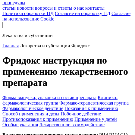
процедуры
статьи
новости
вопросы и ответы
о нас
контакты
Политика обработки ПД
Согласие на обработку ПД
Согласие
на использование Cookie
Лекарства и субстанции
Главная
Лекарства и субстанции
Фридокс
Фридокс инструкция по
применению лекарственного
препарата
Форма выпуска, упаковка и состав препарата
Клинико-
фармакологическая группа
Фармако-терапевтическая группа
Фармакологическое действие
Показания к применению
Способ применения и дозы
Побочное действие
Противопоказания к применению
Применение у детей
Особые указания
Лекарственное взаимодействие
Владелец регистрационного удостоверения:
PHARMACIA