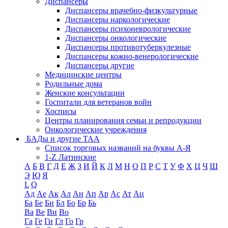
Диспансеры
Диспансеры врачебно-физкультурные
Диспансеры наркологические
Диспансеры психоневрологические
Диспансеры онкологические
Диспансеры противотуберкулезные
Диспансеры кожно-венерологические
Диспансеры другие
Медицинские центры
Родильные дома
Женские консультации
Госпитали для ветеранов войн
Хосписы
Центры планирования семьи и репродукции
Онкологические учреждения
БАДы и другие ТАА
Список торговых названий на буквы А-Я
1-Z Латинские
А
Б
В
Г
Д
Е
Ж
З
И
Й
К
Л
М
Н
О
П
Р
С
Т
У
Ф
Х
Ц
Ч
Ш
Э
Ю
Я
L
Q
Ад
Ае
Ак
Ал
Ан
Ап
Ар
Ас
Ат
Ац
Ба
Бе
Би
Бл
Бо
Бр
Бь
Ва
Ве
Ви
Во
Га
Ге
Ги
Гл
Го
Гр