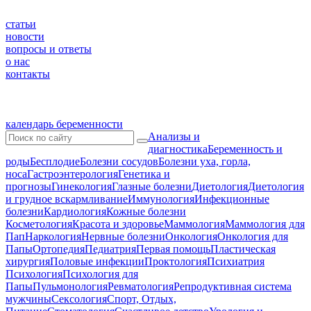
статьи
новости
вопросы и ответы
о нас
контакты
календарь беременности
Анализы и
диагностика
Беременность и
роды
Бесплодие
Болезни сосудов
Болезни уха, горла,
носа
Гастроэнтерология
Генетика и
прогнозы
Гинекология
Глазные болезни
Диетология
Диетология
и грудное вскармливание
Иммунология
Инфекционные
болезни
Кардиология
Кожные болезни
Косметология
Красота и здоровье
Маммология
Маммология для
Пап
Наркология
Нервные болезни
Онкология
Онкология для
Папы
Ортопедия
Педиатрия
Первая помощь
Пластическая
хирургия
Половые инфекции
Проктология
Психиатрия
Психология
Психология для
Папы
Пульмонология
Ревматология
Репродуктивная система
мужчины
Сексология
Спорт, Отдых,