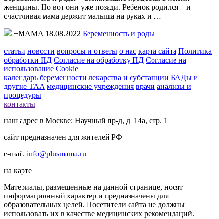
женщины. Но вот они уже позади. Ребенок родился – и
счастливая мама держит малыша на руках и …
+МАМА 18.08.2022
Беременность и роды
статьи
новости
вопросы и ответы
о нас
карта сайта
Политика
обработки ПД
Согласие на обработку ПД
Согласие на
использование Cookie
календарь беременности
лекарства и субстанции
БАДы и
другие ТАА
медицинские учреждения
врачи
анализы и
процедуры
контакты
наш адрес в Москве: Научный пр-д, д. 14а, стр. 1
сайт предназначен для жителей РФ
e-mail:
info@plusmama.ru
на карте
Материалы, размещенные на данной странице, носят
информационный характер и предназначены для
образовательных целей. Посетители сайта не должны
использовать их в качестве медицинских рекомендаций.