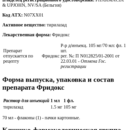
& UPJOHN, NV/SA (Бельгия)
Код ATX:
N07XX01
Активное вещество:
тирилазад
Лекарственная форма:
Фридокс
Р-р д/инъекц. 105 мг/70 мл: фл. 1
Препарат
шт.
отпускается по
Фридокс
рег. №: П N012825/01-2001 от
рецепту
22.03.01
- Отмена Гос.
регистрации
Форма выпуска, упаковка и состав
препарата Фридокс
Раствор для инъекций
1 мл
1 фл.
тирилазад
1.5 мг
105 мг
70 мл - флаконы (1) - пачки картонные.
Клинико-фармакологическая группа