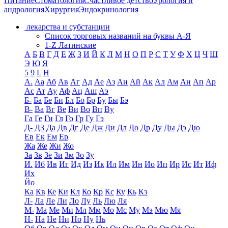
Питание
Стоматология
Счастливое детство
Урология и
андрология
Хирургия
Эндокринология
лекарства и субстанции
Список торговых названий на буквы А-Я
1-Z Латинские
А
Б
В
Г
Д
Е
Ж
З
И
Й
К
Л
М
Н
О
П
Р
С
Т
У
Ф
Х
Ц
Ч
Ш
Э
Ю
Я
5
9
L
H
А.
Аа
Аб
Ав
Аг
Ад
Ае
Аз
Аи
Ай
Ак
Ал
Ам
Ан
Ап
Ар
Ас
Ат
Ау
Аф
Ац
Аш
Аэ
Б-
Ба
Бе
Би
Бл
Бо
Бр
Бу
Бы
Бэ
В-
Ва
Вг
Ве
Ви
Во
Вп
Ву
Га
Ге
Ги
Гл
Го
Гр
Гу
Гэ
Д-
Д3
Да
Дв
Дг
Де
Дж
Ди
Дл
До
Др
Ду
Ды
Дэ
Дю
Ев
Ек
Ем
Ер
Жа
Же
Жи
Жо
За
Зв
Зе
Зи
Зм
Зо
Зу
И.
Иб
Ив
Иг
Ид
Из
Ик
Ил
Им
Ин
Ио
Ип
Ир
Ис
Ит
Иф
Их
Йо
Ка
Кв
Ке
Ки
Кл
Ко
Кр
Кс
Ку
Кь
Кэ
Л-
Ла
Ле
Ли
Ло
Лу
Ль
Лю
Ля
М-
Ма
Ме
Ми
Мл
Мм
Мо
Мс
Му
Мэ
Мю
Мя
Н-
На
Не
Ни
Но
Ну
Нь