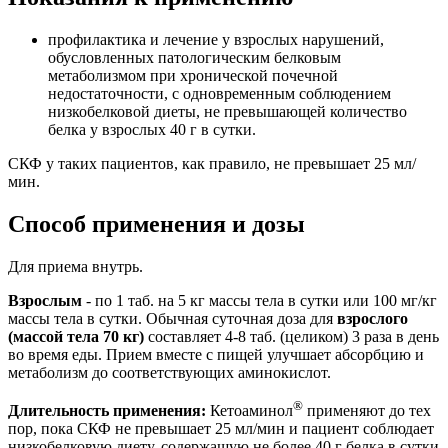
профилактика и лечение у взрослых нарушений,
обусловленных патологическим белковым
метаболизмом при хронической почечной
недостаточности, с одновременным соблюдением
низкобелковой диеты, не превышающей количество
белка у взрослых 40 г в сутки.
СКФ у таких пациентов, как правило, не превышает 25 мл/
мин.
Способ применения и дозы
Для приема внутрь.
Взрослым
- по 1 таб. на 5 кг массы тела в сутки или 100 мг/кг
массы тела в сутки. Обычная суточная доза для
взрослого
(массой тела 70 кг)
составляет 4-8 таб. (целиком) 3 раза в день
во время еды. Прием вместе с пищей улучшает абсорбцию и
метаболизм до соответствующих аминокислот.
®
Длительность применения:
Кетоаминол
применяют до тех
пор, пока СКФ не превышает 25 мл/мин и пациент соблюдает
низкобелковую диету, содержащую не более 40 г белка в сутки