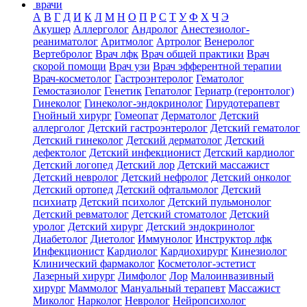
врачи
А
В
Г
Д
И
К
Л
М
Н
О
П
Р
С
Т
У
Ф
Х
Ч
Э
Акушер
Аллерголог
Андролог
Анестезиолог-
реаниматолог
Аритмолог
Артролог
Венеролог
Вертебролог
Врач лфк
Врач общей практики
Врач
скорой помощи
Врач узи
Врач эфферентной терапии
Врач-косметолог
Гастроэнтеролог
Гематолог
Гемостазиолог
Генетик
Гепатолог
Гериатр (геронтолог)
Гинеколог
Гинеколог-эндокринолог
Гирудотерапевт
Гнойный хирург
Гомеопат
Дерматолог
Детский
аллерголог
Детский гастроэнтеролог
Детский гематолог
Детский гинеколог
Детский дерматолог
Детский
дефектолог
Детский инфекционист
Детский кардиолог
Детский логопед
Детский лор
Детский массажист
Детский невролог
Детский нефролог
Детский онколог
Детский ортопед
Детский офтальмолог
Детский
психиатр
Детский психолог
Детский пульмонолог
Детский ревматолог
Детский стоматолог
Детский
уролог
Детский хирург
Детский эндокринолог
Диабетолог
Диетолог
Иммунолог
Инструктор лфк
Инфекционист
Кардиолог
Кардиохирург
Кинезиолог
Клинический фармаколог
Косметолог-эстетист
Лазерный хирург
Лимфолог
Лор
Малоинвазивный
хирург
Маммолог
Мануальный терапевт
Массажист
Миколог
Нарколог
Невролог
Нейропсихолог