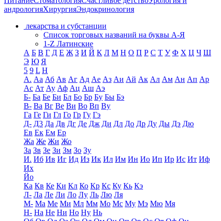
Питание
Стоматология
Счастливое детство
Урология и
андрология
Хирургия
Эндокринология
лекарства и субстанции
Список торговых названий на буквы А-Я
1-Z Латинские
А
Б
В
Г
Д
Е
Ж
З
И
Й
К
Л
М
Н
О
П
Р
С
Т
У
Ф
Х
Ц
Ч
Ш
Э
Ю
Я
5
9
L
H
А.
Аа
Аб
Ав
Аг
Ад
Ае
Аз
Аи
Ай
Ак
Ал
Ам
Ан
Ап
Ар
Ас
Ат
Ау
Аф
Ац
Аш
Аэ
Б-
Ба
Бе
Би
Бл
Бо
Бр
Бу
Бы
Бэ
В-
Ва
Вг
Ве
Ви
Во
Вп
Ву
Га
Ге
Ги
Гл
Го
Гр
Гу
Гэ
Д-
Д3
Да
Дв
Дг
Де
Дж
Ди
Дл
До
Др
Ду
Ды
Дэ
Дю
Ев
Ек
Ем
Ер
Жа
Же
Жи
Жо
За
Зв
Зе
Зи
Зм
Зо
Зу
И.
Иб
Ив
Иг
Ид
Из
Ик
Ил
Им
Ин
Ио
Ип
Ир
Ис
Ит
Иф
Их
Йо
Ка
Кв
Ке
Ки
Кл
Ко
Кр
Кс
Ку
Кь
Кэ
Л-
Ла
Ле
Ли
Ло
Лу
Ль
Лю
Ля
М-
Ма
Ме
Ми
Мл
Мм
Мо
Мс
Му
Мэ
Мю
Мя
Н-
На
Не
Ни
Но
Ну
Нь