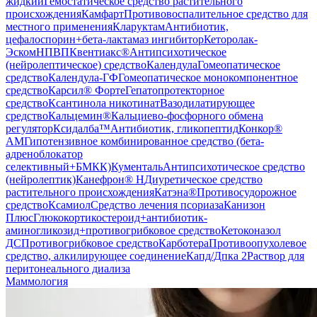
жидкий
Гемостатическое средство растительного
происхождения
Камфарт
Противовоспалительное средство для
местного применения
Кларуктам
Антибиотик,
цефалоспорин+бета-лактамаз ингибитор
Кеторолак-
Эском
НПВП
Квентиакс®
Антипсихотическое
(нейролептическое) средство
Календула
Гомеопатическое
средство
Календула-ГФ
Гомеопатическое монокомпонентное
средство
Карсил® Форте
Гепатопротекторное
средство
Ксантинола никотинат
Вазодилатирующее
средство
Кальцемин®
Кальциево-фосфорного обмена
регулятор
Ксидалба™
Антибиотик, гликопептид
Конкор®
АМ
Гипотензивное комбинированное средство (бета-
адреноблокатор
селективный+БМКК)
Кументаль
Антипсихотическое средство
(нейролептик)
Канефрон® Н
Диуретическое средство
растительного происхождения
Катэна®
Противосудорожное
средство
Ксамиол
Средство лечения псориаза
Канизон
Плюс
Глюкокортикостероид+антибиотик-
аминогликозид+противогрибковое средство
Кетоконазол
ДС
Противогрибковое средство
Карботера
Противоопухолевое
средство, алкилирующее соединение
Капд/Дпка 2
Раствор для
перитонеального диализа
Маммология