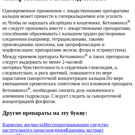
Одновременное применение с лекарственными препаратами
кальция может привести к гиперкальциемии или усилить
®
ее.Чтобы не нарушать абсорбцию в кишечнике. Кетоаминол
не следует принимать вместе с лекарственными препаратами,
способными образовывать с кальцием трудно растворимые
соединения (например, тетрациклинами, такими
производными хинолона, как ципрофлоксации и
норфлоксацин; препаратами железа, фтора и эстрамустина).
®
Между приемом препарата Кетоаминол
и таких препаратов
следует выдержать не менее 2-часовой
интервал.Чувствительность к сердечным гликозидам, а,
следовательно, и риск аритмий, повышается по мере
нарастания сывороточной концентрации кальция.По мере
уменьшения уремических симптомов пол влиянием препарата
®
Кетоаминол
, необходимо снизить дозу назначенного
алюминия гидроксида. Следует следить за сывороточной
концентрацией фосфатов.
Другие препараты на эту букву:
Кармолис жидкость
Местнораздражающее средство
растительного происхождения
Крапивы экстракт