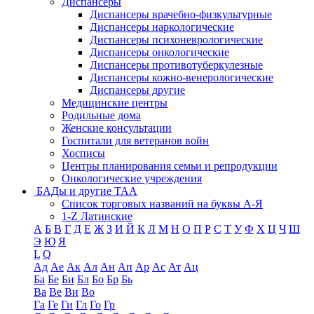
Диспансеры
Диспансеры врачебно-физкультурные
Диспансеры наркологические
Диспансеры психоневрологические
Диспансеры онкологические
Диспансеры противотуберкулезные
Диспансеры кожно-венерологические
Диспансеры другие
Медицинские центры
Родильные дома
Женские консультации
Госпитали для ветеранов войн
Хосписы
Центры планирования семьи и репродукции
Онкологические учреждения
БАДы и другие ТАА
Список торговых названий на буквы А-Я
1-Z Латинские
А
Б
В
Г
Д
Е
Ж
З
И
Й
К
Л
М
Н
О
П
Р
С
Т
У
Ф
Х
Ц
Ч
Ш
Э
Ю
Я
L
Q
Ад
Ае
Ак
Ал
Ан
Ап
Ар
Ас
Ат
Ац
Ба
Бе
Би
Бл
Бо
Бр
Бь
Ва
Ве
Ви
Во
Га
Ге
Ги
Гл
Го
Гр