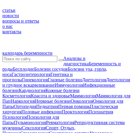
статьи
новости
вопросы и ответы
о нас
контакты
календарь беременности
Анализы и
диагностика
Беременность и
роды
Бесплодие
Болезни сосудов
Болезни уха, горла,
носа
Гастроэнтерология
Генетика и
прогнозы
Гинекология
Глазные болезни
Диетология
Диетология
и грудное вскармливание
Иммунология
Инфекционные
болезни
Кардиология
Кожные болезни
Косметология
Красота и здоровье
Маммология
Маммология для
Пап
Наркология
Нервные болезни
Онкология
Онкология для
Папы
Ортопедия
Педиатрия
Первая помощь
Пластическая
хирургия
Половые инфекции
Проктология
Психиатрия
Психология
Психология для
Папы
Пульмонология
Ревматология
Репродуктивная система
мужчины
Сексология
Спорт, Отдых,