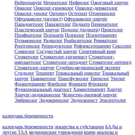
Нейрохирург
Неонатолог
Нефролог
Ожоговый хирург
Онколог
Онколог-гинеколог
Онколог-дерматолог
Онколог-уролог
Ортопед
Остеопат
Отоневролог
Офтальмолог (окулист)
Офтальмолог-хирург
Парадонтолог
Паразитолог
Педиатр
Перинатолог
Пластический хирург
Подолог (подиатр)
Проктолог
Профпатолог
Психиатр
Психолог
Психотерапевт
Пульмонолог
Радиолог
Реабилитолог
Ревматолог
Рентгенолог
Репродуктолог
Рефлексотерапевт
Сексолог
Сомнолог
Сосудистый хирург
Спортивный врач
Стоматолог
Стоматолог-гигиенист
Стоматолог-
имплантолог
Стоматолог-ортодонт
Стоматолог-ортопед
Стоматолог-хирург
Судебно-медицинский эксперт
Сурдолог
Терапевт
Торакальный онколог
Торакальный
хирург
Травматолог
Трансфузиолог
Трихолог
Уролог
Физиотерапевт
Флеболог
Фониатр
Фтизиатр
Функциональный диагност
Химиотерапевт
Хирург
Хирург-эндокринолог
Челюстно-лицевой хирург
Эмбриолог
Эндокринолог
Эндоскопист
Эпилептолог
календарь беременности
календарь беременности
лекарства и субстанции
БАДы и
другие ТАА
медицинские учреждения
врачи
анализы и