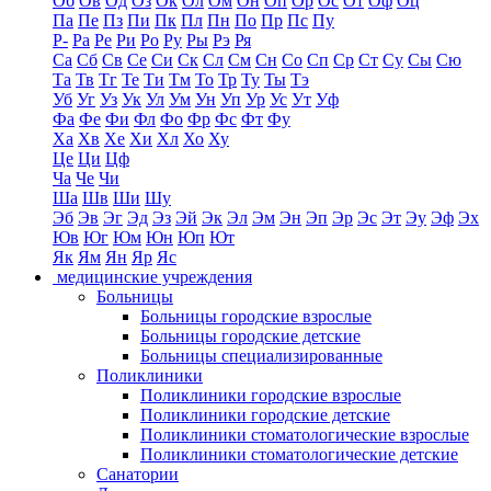
Об
Ов
Од
Оз
Ок
Ол
Ом
Он
Оп
Ор
Ос
От
Оф
Оц
Па
Пе
Пз
Пи
Пк
Пл
Пн
По
Пр
Пс
Пу
Р-
Ра
Ре
Ри
Ро
Ру
Ры
Рэ
Ря
Са
Сб
Св
Се
Си
Ск
Сл
См
Сн
Со
Сп
Ср
Ст
Су
Сы
Сю
Та
Тв
Тг
Те
Ти
Тм
То
Тр
Ту
Ты
Тэ
Уб
Уг
Уз
Ук
Ул
Ум
Ун
Уп
Ур
Ус
Ут
Уф
Фа
Фе
Фи
Фл
Фо
Фр
Фс
Фт
Фу
Ха
Хв
Хе
Хи
Хл
Хо
Ху
Це
Ци
Цф
Ча
Че
Чи
Ша
Шв
Ши
Шу
Эб
Эв
Эг
Эд
Эз
Эй
Эк
Эл
Эм
Эн
Эп
Эр
Эс
Эт
Эу
Эф
Эх
Юв
Юг
Юм
Юн
Юп
Ют
Як
Ям
Ян
Яр
Яс
медицинские учреждения
Больницы
Больницы городские взрослые
Больницы городские детские
Больницы специализированные
Поликлиники
Поликлиники городские взрослые
Поликлиники городские детские
Поликлиники стоматологические взрослые
Поликлиники стоматологические детские
Санатории