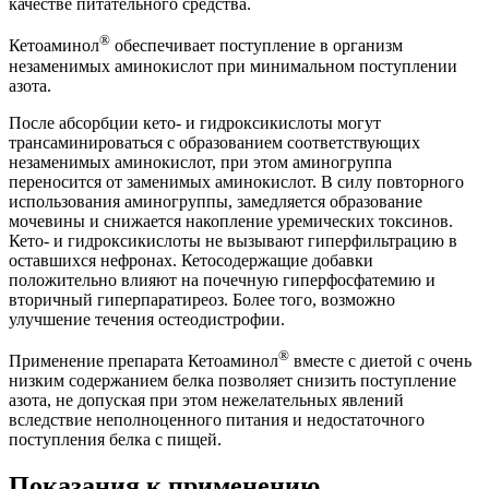
качестве питательного средства.
®
Кетоаминол
обеспечивает поступление в организм
незаменимых аминокислот при минимальном поступлении
азота.
После абсорбции кето- и гидроксикислоты могут
трансаминироваться с образованием соответствующих
незаменимых аминокислот, при этом аминогруппа
переносится от заменимых аминокислот. В силу повторного
использования аминогруппы, замедляется образование
мочевины и снижается накопление уремических токсинов.
Кето- и гидроксикислоты не вызывают гиперфильтрацию в
оставшихся нефронах. Кетосодержащие добавки
положительно влияют на почечную гиперфосфатемию и
вторичный гиперпаратиреоз. Более того, возможно
улучшение течения остеодистрофии.
®
Применение препарата Кетоаминол
вместе с диетой с очень
низким содержанием белка позволяет снизить поступление
азота, не допуская при этом нежелательных явлений
вследствие неполноценного питания и недостаточного
поступления белка с пищей.
Показания к применению