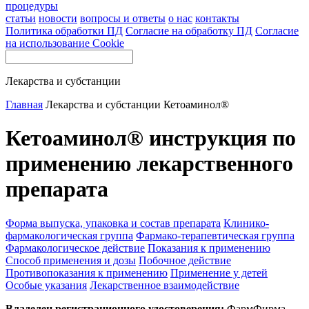
процедуры
статьи
новости
вопросы и ответы
о нас
контакты
Политика обработки ПД
Согласие на обработку ПД
Согласие
на использование Cookie
Лекарства и субстанции
Главная
Лекарства и субстанции
Кетоаминол®
Кетоаминол® инструкция по
применению лекарственного
препарата
Форма выпуска, упаковка и состав препарата
Клинико-
фармакологическая группа
Фармако-терапевтическая группа
Фармакологическое действие
Показания к применению
Способ применения и дозы
Побочное действие
Противопоказания к применению
Применение у детей
Особые указания
Лекарственное взаимодействие
Владелец регистрационного удостоверения:
ФармФирма