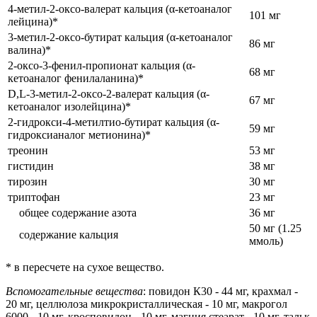
4-метил-2-оксо-валерат кальция (α-кетоаналог
101 мг
лейцина)*
3-метил-2-оксо-бутират кальция (α-кетоаналог
86 мг
валина)*
2-оксо-3-фенил-пропионат кальция (α-
68 мг
кетоаналог фенилаланина)*
D,L-3-метил-2-оксо-2-валерат кальция (α-
67 мг
кетоаналог изолейцина)*
2-гидрокси-4-метилтио-бутират кальция (α-
59 мг
гидроксианалог метионина)*
треонин
53 мг
гистидин
38 мг
тирозин
30 мг
триптофан
23 мг
общее содержание азота
36 мг
50 мг (1.25
содержание кальция
ммоль)
* в пересчете на сухое вещество.
Вспомогательные вещества
: повидон К30 - 44 мг, крахмал -
20 мг, целлюлоза микрокристаллическая - 10 мг, макрогол
6000 - 10 мг, кросповидон - 10 мг, магния стеарат - 10 мг, тальк