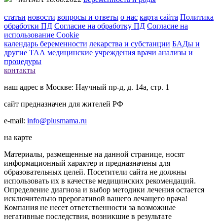
статьи
новости
вопросы и ответы
о нас
карта сайта
Политика
обработки ПД
Согласие на обработку ПД
Согласие на
использование Cookie
календарь беременности
лекарства и субстанции
БАДы и
другие ТАА
медицинские учреждения
врачи
анализы и
процедуры
контакты
наш адрес в Москве: Научный пр-д, д. 14а, стр. 1
сайт предназначен для жителей РФ
e-mail:
info@plusmama.ru
на карте
Материалы, размещенные на данной странице, носят
информационный характер и предназначены для
образовательных целей. Посетители сайта не должны
использовать их в качестве медицинских рекомендаций.
Определение диагноза и выбор методики лечения остается
исключительно прерогативой вашего лечащего врача!
Компания не несет ответственности за возможные
негативные последствия, возникшие в результате