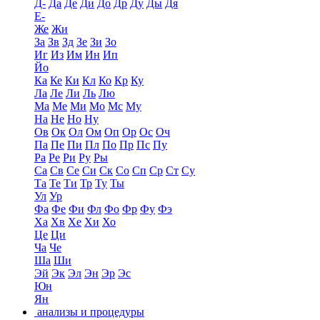
Д-
Да
Де
Ди
До
Др
Ду
Ды
Дя
Е-
Же
Жи
За
Зв
Зд
Зе
Зи
Зо
Иг
Из
Им
Ин
Ип
Йо
Ка
Ке
Ки
Кл
Ко
Кр
Ку
Ла
Ле
Ли
Ль
Лю
Ма
Ме
Ми
Мо
Мс
Му
На
Не
Но
Ну
Ов
Ок
Ол
Ом
Оп
Ор
Ос
Оч
Па
Пе
Пи
Пл
По
Пр
Пс
Пу
Ра
Ре
Ри
Ру
Ры
Са
Св
Се
Си
Ск
Со
Сп
Ср
Ст
Су
Та
Те
Ти
Тр
Ту
Ты
Ул
Ур
Фа
Фе
Фи
Фл
Фо
Фр
Фу
Фэ
Ха
Хв
Хе
Хи
Хо
Це
Ци
Ча
Че
Ша
Ши
Эй
Эк
Эл
Эн
Эр
Эс
Юн
Ян
анализы и процедуры