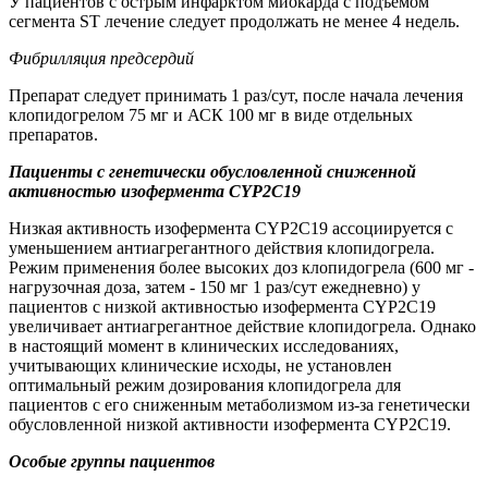
У пациентов с острым инфарктом миокарда с подъемом
сегмента ST лечение следует продолжать не менее 4 недель.
Фибрилляция предсердий
Препарат следует принимать 1 раз/сут, после начала лечения
клопидогрелом 75 мг и АСК 100 мг в виде отдельных
препаратов.
Пациенты с генетически обусловленной сниженной
активностью изофермента СYР2С19
Низкая активность изофермента CYP2C19 ассоциируется с
уменьшением антиагрегантного действия клопидогрела.
Режим применения более высоких доз клопидогрела (600 мг -
нагрузочная доза, затем - 150 мг 1 раз/сут ежедневно) у
пациентов с низкой активностью изофермента CYP2C19
увеличивает антиагрегантное действие клопидогрела. Однако
в настоящий момент в клинических исследованиях,
учитывающих клинические исходы, не установлен
оптимальный режим дозирования клопидогрела для
пациентов с его сниженным метаболизмом из-за генетически
обусловленной низкой активности изофермента CYP2C19.
Особые группы пациентов