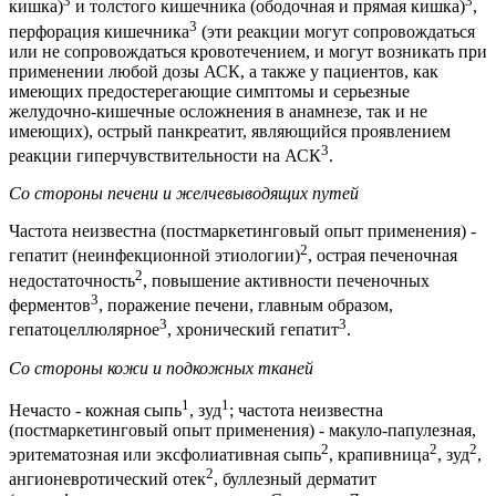
3
3
кишка)
и толстого кишечника (ободочная и прямая кишка)
,
3
перфорация кишечника
(эти реакции могут сопровождаться
или не сопровождаться кровотечением, и могут возникать при
применении любой дозы АСК, а также у пациентов, как
имеющих предостерегающие симптомы и серьезные
желудочно-кишечные осложнения в анамнезе, так и не
имеющих), острый панкреатит, являющийся проявлением
3
реакции гиперчувствительности на АСК
.
Со стороны печени и желчевыводящих путей
Частота неизвестна (постмаркетинговый опыт применения) -
2
гепатит (неинфекционной этиологии)
, острая печеночная
2
недостаточность
, повышение активности печеночных
3
ферментов
, поражение печени, главным образом,
3
3
гепатоцеллюлярное
, хронический гепатит
.
Со стороны кожи и подкожных тканей
1
1
Нечасто - кожная сыпь
, зуд
; частота неизвестна
(постмаркетинговый опыт применения) - макуло-папулезная,
2
2
2
эритематозная или эксфолиативная сыпь
, крапивница
, зуд
,
2
ангионевротический отек
, буллезный дерматит