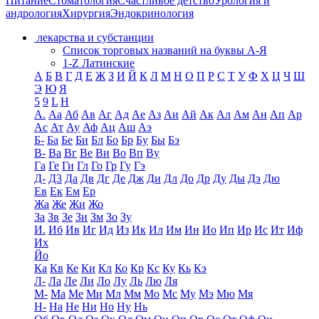
Питание
Стоматология
Счастливое детство
Урология и
андрология
Хирургия
Эндокринология
лекарства и субстанции
Список торговых названий на буквы А-Я
1-Z Латинские
А
Б
В
Г
Д
Е
Ж
З
И
Й
К
Л
М
Н
О
П
Р
С
Т
У
Ф
Х
Ц
Ч
Ш
Э
Ю
Я
5
9
L
H
А.
Аа
Аб
Ав
Аг
Ад
Ае
Аз
Аи
Ай
Ак
Ал
Ам
Ан
Ап
Ар
Ас
Ат
Ау
Аф
Ац
Аш
Аэ
Б-
Ба
Бе
Би
Бл
Бо
Бр
Бу
Бы
Бэ
В-
Ва
Вг
Ве
Ви
Во
Вп
Ву
Га
Ге
Ги
Гл
Го
Гр
Гу
Гэ
Д-
Д3
Да
Дв
Дг
Де
Дж
Ди
Дл
До
Др
Ду
Ды
Дэ
Дю
Ев
Ек
Ем
Ер
Жа
Же
Жи
Жо
За
Зв
Зе
Зи
Зм
Зо
Зу
И.
Иб
Ив
Иг
Ид
Из
Ик
Ил
Им
Ин
Ио
Ип
Ир
Ис
Ит
Иф
Их
Йо
Ка
Кв
Ке
Ки
Кл
Ко
Кр
Кс
Ку
Кь
Кэ
Л-
Ла
Ле
Ли
Ло
Лу
Ль
Лю
Ля
М-
Ма
Ме
Ми
Мл
Мм
Мо
Мс
Му
Мэ
Мю
Мя
Н-
На
Не
Ни
Но
Ну
Нь