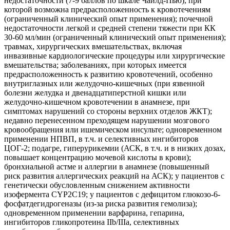
недостаточности (7-9 баллов по шкале Чайлд-Пью), при
которой возможна предрасположенность к кровотечениям
(ограниченный клинический опыт применения); почечной
недостаточности легкой и средней степени тяжести при КК
30-60 мл/мин (ограниченный клинический опыт применения);
травмах, хирургических вмешательствах, включая
инвазивные кардиологические процедуры или хирургические
вмешательства; заболеваниях, при которых имеется
предрасположенность к развитию кровотечений, особенно
внутриглазных или желудочно-кишечных (при язвенной
болезни желудка и двенадцатиперстной кишки или
желудочно-кишечном кровотечении в анамнезе, при
симптомах нарушений со стороны верхних отделов ЖКТ);
недавно перенесенном преходящем нарушении мозгового
кровообращения или ишемическом инсульте; одновременном
применении НПВП, в т.ч. и селективных ингибиторов
ЦОГ-2; подагре, гиперурикемии (АСК, в т.ч. и в низких дозах,
повышает концентрацию мочевой кислоты в крови);
бронхиальной астме и аллергии в анамнезе (повышенный
риск развития аллергических реакций на АСК); у пациентов с
генетически обусловленным снижением активности
изофермента CYP2C19; у пациентов с дефицитом глюкозо-6-
фосфатдегидрогеназы (из-за риска развития гемолиза);
одновременном применении варфарина, гепарина,
ингибиторов гликопротеина IIb/IIIа, селективных