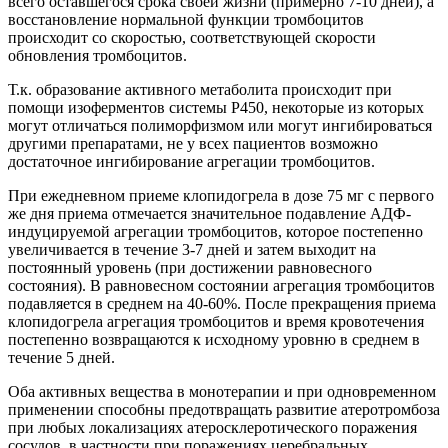
всего оставшегося срока своей жизни (примерно 7-10 дней), а
восстановление нормальной функции тромбоцитов
происходит со скоростью, соответствующей скорости
обновления тромбоцитов.
Т.к. образование активного метаболита происходит при
помощи изоферментов системы Р450, некоторые из которых
могут отличаться полиморфизмом или могут ингибироваться
другими препаратами, не у всех пациентов возможно
достаточное ингибирование агрегации тромбоцитов.
При ежедневном приеме клопидогрела в дозе 75 мг с первого
же дня приема отмечается значительное подавление АДФ-
индуцируемой агрегации тромбоцитов, которое постепенно
увеличивается в течение 3-7 дней и затем выходит на
постоянный уровень (при достижении равновесного
состояния). В равновесном состоянии агрегация тромбоцитов
подавляется в среднем на 40-60%. После прекращения приема
клопидогрела агрегация тромбоцитов и время кровотечения
постепенно возвращаются к исходному уровню в среднем в
течение 5 дней.
Оба активных вещества в монотерапии и при одновременном
применении способны предотвращать развитие атеротромбоза
при любых локализациях атеросклеротического поражения
сосудов, в частности при поражениях церебральных,