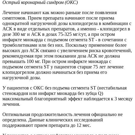
Острый коронарный синдром (ОКС)
Лечение начинают как можно раньше после появления
симптомов. Прием препарата начинают после приема
однократной нагрузочной дозы клопидогрела в комбинации с
АСК в виде отдельных препаратов, а именно - клопидогрел в
дозе 300 мг и АСК в дозах 75-325 мг/сут, а при остром
инфаркте миокарда с подъемом сегмента ST - в сочетании с
тромболитиками или без них. Поскольку применение более
высоких доз АСК связано с увеличением риска кровотечений,
рекомендуемая при этом показании доза АСК не должна
превышать 100 мг. При остром инфаркте миокарда с
подъемом сегмента ST у пациентов старше 75 лет лечение
клопидогрелом должно начинаться без приема его
нагрузочной дозы.
У пациентов с ОКС без подъема сегмента ST (нестабильная
стенокардия или инфаркт миокарда без зубца Q)
максимальный благоприятный эффект наблюдается к 3 месяцу
лечения.
Оптимальная продолжительность лечения официально не
определена. Данные клинических исследований
поддерживают прием препарата до 12 мес.