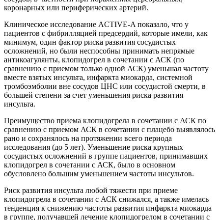
коронарных или периферических артерий.
Клиническое исследование ACTIVE-A показало, что у
пациентов с фибрилляцией предсердий, которые имели, как
минимум, один фактор риска развития сосудистых
осложнений, но были неспособны принимать непрямые
антикоагулянты, клопидогрел в сочетании с АСК (по
сравнению с приемом только одной АСК) уменьшал частоту
вместе взятых инсульта, инфаркта миокарда, системной
тромбоэмболии вне сосудов ЦНС или сосудистой смерти, в
большей степени за счет уменьшения риска развития
инсульта.
Преимущество приема клопидогрела в сочетании с АСК по
сравнению с приемом АСК в сочетании с плацебо выявлялось
рано и сохранялось на протяжении всего периода
исследования (до 5 лет). Уменьшение риска крупных
сосудистых осложнений в группе пациентов, принимавших
клопидогрел в сочетании с АСК, было в основном
обусловлено большим уменьшением частоты инсультов.
Риск развития инсульта любой тяжести при приеме
клопидогрела в сочетании с АСК снижался, а также имелась
тенденция к снижению частоты развития инфаркта миокарда
в группе, получавшей лечение клопидогрелом в сочетании с