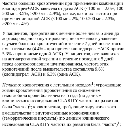
Частота больших кровотечений при применении комбинации
клопидогрел+АСК зависела от дозы АСК (<100 мг - 2.6%; 100-
200 мг - 3.5%, >200 мг - 4.9%), так же, как и их частота при
применении одной АСК (<100 мг - 2%, 100-200 мг - 2.3%,
>200 мг - 4%).
У пациентов, прекративших лечение более чем за 5 дней до
аортокоронарного шунтирования, не отмечалось учащение
случаев больших кровотечений в течение 7 дней после этого
вмешательства (4.4% - при приеме клопидогрела+АСК против
5.3% - при приеме одной АСК). У пациентов, остававшихся
на антиагрегантной терапии в течение последних 5 дней
перед аортокоронарным шунтированием, частота этих
кровотечений после вмешательства составляла 9.6%
(клопидогрел+АСК) и 6.3% (одна АСК).
1
Нечасто:
кровотечения с летальным исходом
; угрожающие
жизни кровотечения [кровотечения со снижением
гемоглобина крови более чем на 5 г/дл (по данным
клинического исследования CLARITY частота их развития
1
была "часто")
; кровотечения, требующие хирургического
1
вмешательства
; внутричерепные кровоизлияния
(геморрагические инсульты) (по данным клинического
1
исследования CLARITY частота их развития была "часто")
;