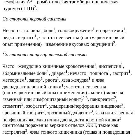
2
гемофилия А
, тромботическая тромбоцитопеническая
2
пурпура (ТТП)
.
Со стороны нервной системы
1
1
1
Нечасто - головная боль
, головокружение
и парестезии
;
1
редко - вертиго
; частота неизвестна (постмаркетинговый
2
опыт применения) - изменение вкусовых ощущений
.
Со стороны пищеварительной системы
1
1
Часто - желудочно-кишечные кровотечения
, диспепсия
,
1
1
1
1
абдоминальные боли
, диарея
; нечасто - тошнота
, гастрит
,
1
1
1
1
метеоризм
, запор
, рвота
, язва желудка
и язва
1
двенадцатиперстной кишки
; частота неизвестна
(постмаркетинговый опыт применения) - колит (включая
2,3
2
язвенный или лимфоцитарный колит)
, панкреатит
,
2
3
3
стоматит
, эзофагит
, ульцерация/перфорация пищевода
,
3
3
эрозивный гастрит
, эрозивный дуоденит
, язва или язвенная
3
перфорация желудка и/или двенадцатиперстной кишки
,
симптомы поражения верхних отделов ЖКТ, такие как
3
гастралгия
, язвы тонкого кишечника (тощая и подвздошная