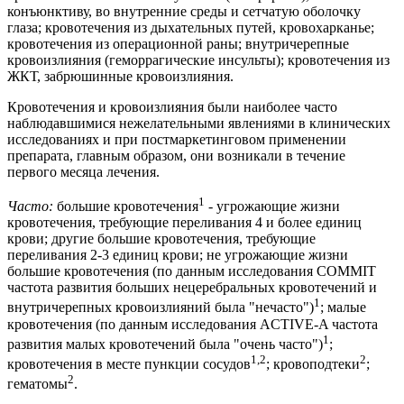
конъюнктиву, во внутренние среды и сетчатую оболочку
глаза; кровотечения из дыхательных путей, кровохарканье;
кровотечения из операционной раны; внутричерепные
кровоизлияния (геморрагические инсульты); кровотечения из
ЖКТ, забрюшинные кровоизлияния.
Кровотечения и кровоизлияния были наиболее часто
наблюдавшимися нежелательными явлениями в клинических
исследованиях и при постмаркетинговом применении
препарата, главным образом, они возникали в течение
первого месяца лечения.
1
Часто:
большие кровотечения
- угрожающие жизни
кровотечения, требующие переливания 4 и более единиц
крови; другие большие кровотечения, требующие
переливания 2-3 единиц крови; не угрожающие жизни
большие кровотечения (по данным исследования COMMIT
частота развития больших нецеребральных кровотечений и
1
внутричерепных кровоизлияний была "нечасто")
; малые
кровотечения (по данным исследования ACTIVE-A частота
1
развития малых кровотечений была "очень часто")
;
1,2
2
кровотечения в месте пункции сосудов
; кровоподтеки
;
2
гематомы
.