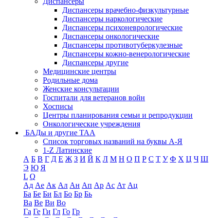
Диспансеры
Диспансеры врачебно-физкультурные
Диспансеры наркологические
Диспансеры психоневрологические
Диспансеры онкологические
Диспансеры противотуберкулезные
Диспансеры кожно-венерологические
Диспансеры другие
Медицинские центры
Родильные дома
Женские консультации
Госпитали для ветеранов войн
Хосписы
Центры планирования семьи и репродукции
Онкологические учреждения
БАДы и другие ТАА
Список торговых названий на буквы А-Я
1-Z Латинские
А
Б
В
Г
Д
Е
Ж
З
И
Й
К
Л
М
Н
О
П
Р
С
Т
У
Ф
Х
Ц
Ч
Ш
Э
Ю
Я
L
Q
Ад
Ае
Ак
Ал
Ан
Ап
Ар
Ас
Ат
Ац
Ба
Бе
Би
Бл
Бо
Бр
Бь
Ва
Ве
Ви
Во
Га
Ге
Ги
Гл
Го
Гр