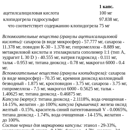
1 капс.
ацетилсалициловая кислота
100 мг
клопидогрела гидросульфат
97.838 мг,
что соответствует содержанию клопидогрела
75 мг
Вспомогательные вещества (гранулы ацетилсалициловой
кислоты):
сахароза (в виде микросфер) - 57.777 мг, сахароза -
11.378 мг, повидон К-30 - 1.378 мг, гипромеллоза - 8.889 мг,
метакриловой кислоты и этилакрилата сополимер 1:1 (тип А,
эудрагит L 30 D ) - 40.555 мг, натрия гидроксид - 0.111 мг,
тальк - 0.953 мг, титана диоксид - 0.78 мг, макрогол 6000 - 0.4
мг.
Вспомогательные вещества (гранулы клопидогрела):
сахароза
(в виде микросфер) - 70.35 мг, кремния диоксид коллоидный
безводный - 1.875 мг, кросповидон - 3.75 мг, сахароза - 3.75 мг,
гипромеллоза - 7.5 мг, макрогол 6000 - 0.5625 мг, тальк -
1.40625 мг, титана диоксид - 0.46875 мг.
Капсула {корпус):
титана диоксид - 2.1118%, вода очищенная -
14-15%, желатин - до 100%;
капсула {крышечка):
железа оксид
желтый - 0.15%, краситель синий патентованный V - 0.0065%,
титана диоксид - 1.74%, вода очищенная - 14-15%, желатин -
до 100%.
Состав чернил для маркировки капсулы:
этанол - 29-33%,