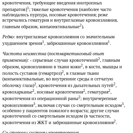
кровотечения, требующие введения инотропных
1
препаратов]
; тяжелые кровотечения (наиболее часто
наблюдались пурпура, носовые кровотечения; реже
встречались гематурия и внутриглазные кровоизлияния,
2
главным образом, конъюнктивальные
).
Редко:
внутриглазные кровоизлияния со значительным
1
1
ухудшением зрения
, забрюшинные кровоизлияния
.
Частота неизвестна
(
постмаркетинговый опыт
2
применения):
- серьезные случаи кровотечений
, главным
2
образом, кровоизлиянии в ткани кожи
, в кости, мышцы и
2
полость суставов (гемартроз)
, в глазные ткани
(конъюнктивальные, во внутренние среды и сетчатую
2
2
оболочку глаза)
, кровотечения из дыхательных путей
,
2
2
2
кровохарканье
, носовые кровотечения
, гематурия
,
2
кровотечения из операционной раны
; внутричерепные
3
3
кровоизлияния
, включая случаи со смертельным исходом
,
особенно у пациентов пожилого возраста; другие случаи
кровотечений со смертельным исходом (в частности,
2
кровотечения из ЖКТ и забрюшинные кровоизлияния
.
Со стороны системы кроветворения