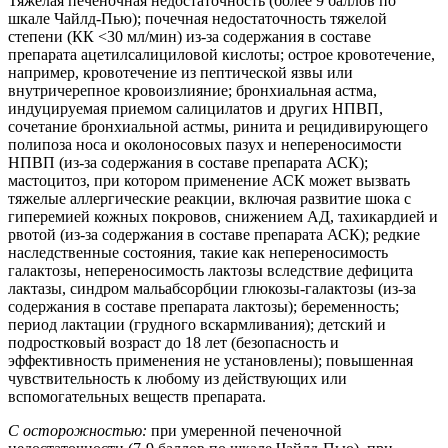
Тяжелая печеночная недостаточность (более 9 баллов по
шкале Чайлд-Пью); почечная недостаточность тяжелой
степени (КК <30 мл/мин) из-за содержания в составе
препарата ацетилсалициловой кислоты; острое кровотечение,
например, кровотечение из пептической язвы или
внутричерепное кровоизлияние; бронхиальная астма,
индуцируемая приемом салицилатов и других НПВП,
сочетание бронхиальной астмы, ринита и рецидивирующего
полипоза носа и околоносовых пазух и непереносимости
НПВП (из-за содержания в составе препарата АСК);
мастоцитоз, при котором применение АСК может вызвать
тяжелые аллергические реакции, включая развитие шока с
гиперемией кожных покровов, снижением АД, тахикардией и
рвотой (из-за содержания в составе препарата АСК); редкие
наследственные состояния, такие как непереносимость
галактозы, непереносимость лактозы вследствие дефицита
лактазы, синдром мальабсорбции глюкозы-галактозы (из-за
содержания в составе препарата лактозы); беременность;
период лактации (грудного вскармливания); детский и
подростковый возраст до 18 лет (безопасность и
эффективность применения не установлены); повышенная
чувствительность к любому из действующих или
вспомогательных веществ препарата.
С осторожностью:
при умеренной печеночной