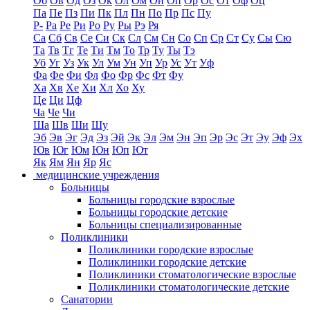
Об
Ов
Од
Оз
Ок
Ол
Ом
Он
Оп
Ор
Ос
От
Оф
Оц
Па
Пе
Пз
Пи
Пк
Пл
Пн
По
Пр
Пс
Пу
Р-
Ра
Ре
Ри
Ро
Ру
Ры
Рэ
Ря
Са
Сб
Св
Се
Си
Ск
Сл
См
Сн
Со
Сп
Ср
Ст
Су
Сы
Сю
Та
Тв
Тг
Те
Ти
Тм
То
Тр
Ту
Ты
Тэ
Уб
Уг
Уз
Ук
Ул
Ум
Ун
Уп
Ур
Ус
Ут
Уф
Фа
Фе
Фи
Фл
Фо
Фр
Фс
Фт
Фу
Ха
Хв
Хе
Хи
Хл
Хо
Ху
Це
Ци
Цф
Ча
Че
Чи
Ша
Шв
Ши
Шу
Эб
Эв
Эг
Эд
Эз
Эй
Эк
Эл
Эм
Эн
Эп
Эр
Эс
Эт
Эу
Эф
Эх
Юв
Юг
Юм
Юн
Юп
Ют
Як
Ям
Ян
Яр
Яс
медицинские учреждения
Больницы
Больницы городские взрослые
Больницы городские детские
Больницы специализированные
Поликлиники
Поликлиники городские взрослые
Поликлиники городские детские
Поликлиники стоматологические взрослые
Поликлиники стоматологические детские
Санатории