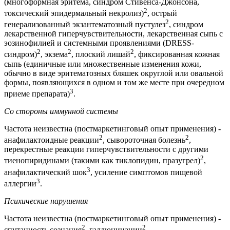
(многоформная эритема, синдром Стивенса-Джонсона,
2
токсический эпидермальный некролиз)
, острый
2
генерализованный экзантематозный пустулез
, синдром
лекарственной гиперчувствительности, лекарственная сыпь с
эозинофилией и системными проявлениями (DRESS-
2
2
2
синдром)
, экзема
, плоский лишай
, фиксированная кожная
сыпь (единичные или множественные изменения кожи,
обычно в виде эритематозных бляшек округлой или овальной
формы, появляющихся в одном и том же месте при очередном
3
приеме препарата)
.
Со стороны иммунной системы
Частота неизвестна (постмаркетинговый опыт применения) -
2
2
анафилактоидные реакции
, сывороточная болезнь
,
перекрестные реакции гиперчувствительности с другими
2
тиенопиридинами (такими как тиклопидин, празугрел)
,
3
анафилактический шок
, усиление симптомов пищевой
3
аллергии
.
Психические нарушения
Частота неизвестна (постмаркетинговый опыт применения) -
2
2