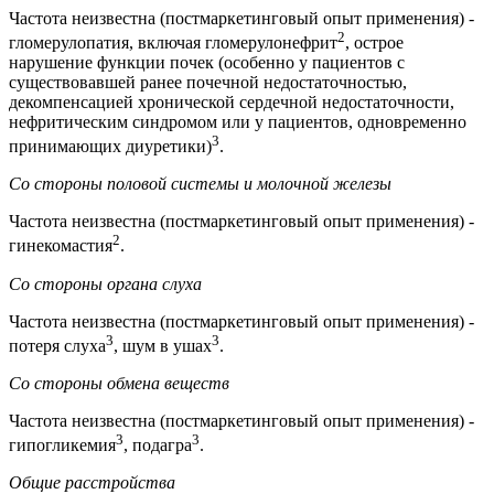
Частота неизвестна (постмаркетинговый опыт применения) -
2
гломерулопатия, включая гломерулонефрит
, острое
нарушение функции почек (особенно у пациентов с
существовавшей ранее почечной недостаточностью,
декомпенсацией хронической сердечной недостаточности,
нефритическим синдромом или у пациентов, одновременно
3
принимающих диуретики)
.
Со стороны половой системы и молочной железы
Частота неизвестна (постмаркетинговый опыт применения) -
2
гинекомастия
.
Со стороны органа слуха
Частота неизвестна (постмаркетинговый опыт применения) -
3
3
потеря слуха
, шум в ушах
.
Со стороны обмена веществ
Частота неизвестна (постмаркетинговый опыт применения) -
3
3
гипогликемия
, подагра
.
Общие расстройства