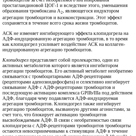
простагландиновой ЦОГ-1 и вследствие этого, уменьшения
образования тромбоксана А
, являющегося индуктором
2
агрегации тромбоцитов и вазоконстрикции. Этот эффект
сохраняется в течение всего срока жизни тромбоцитов.
АСК не изменяет ингибирующего эффекта клопидогрела на
АДФ-индуцированную агрегацию тромбоцитов, в то время
как клопидогрел усиливает воздействие АСК на коллаген-
индуцированную агрегацию тромбоцитов.
Клопидогрел
представляет собой пролекарство, один из
активных метаболитов которого является ингибитором
агрегации тромбоцитов. Его активный метаболит необратимо
связывается с тромбоцитарными АДФ-рецепторами
(рецепторами аденозиндифосфата) и селективно ингибирует
связывание АДФ с АДФ-рецепторами тромбоцитов и
последующую активацию комплекса GPIIb/IIIа под действием
АДФ, благодаря чему подавляется АДФ-индуцируемая
агрегация тромбоцитов. Клопидогрел также ингибирует
агрегацию тромбоцитов, вызванную другими агонистами, за
счет того, что блокирует активацию тромбоцитов
высвобождаемым АДФ. В связи с необратимостью связи
клопидогрела с АДФ-рецепторами тромбоцитов тромбоциты
остаются невосприимчивыми к стимуляции АДФ в течение