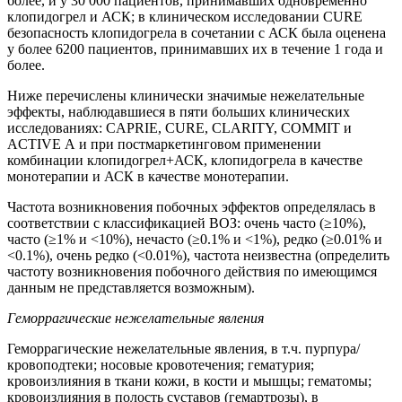
более, и у 30 000 пациентов, принимавших одновременно
клопидогрел и АСК; в клиническом исследовании CURE
безопасность клопидогрела в сочетании с АСК была оценена
у более 6200 пациентов, принимавших их в течение 1 года и
более.
Ниже перечислены клинически значимые нежелательные
эффекты, наблюдавшиеся в пяти больших клинических
исследованиях: CAPRIE, CURE, CLARITY, COMMIT и
ACTIVE А и при постмаркетинговом применении
комбинации клопидогрел+АСК, клопидогрела в качестве
монотерапии и АСК в качестве монотерапии.
Частота возникновения побочных эффектов определялась в
соответствии с классификацией ВОЗ: очень часто (≥10%),
часто (≥1% и <10%), нечасто (≥0.1% и <1%), редко (≥0.01% и
<0.1%), очень редко (<0.01%), частота неизвестна (определить
частоту возникновения побочного действия по имеющимся
данным не представляется возможным).
Геморрагические нежелательные явления
Геморрагические нежелательные явления, в т.ч. пурпура/
кровоподтеки; носовые кровотечения; гематурия;
кровоизлияния в ткани кожи, в кости и мышцы; гематомы;
кровоизлияния в полость суставов (гемартрозы), в