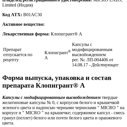
Limited (Индия)
Код ATX:
B01AC30
Активное вещество:
Лекарственная форма:
Клопигрант® А
Капсулы с
Препарат
модифицированным
®
Клопигрант
отпускается по
высвобождением
А
рецепту
рег. №: ЛП-004406 от
14.08.17
- Действующее
Форма выпуска, упаковка и состав
препарата Клопигрант® А
Капсулы с модифицированным высвобождением
твердые
желатиновые капсулы № 0, с корпусом белого и крышечкой
зеленого цвета и надписью черными чернилами " MICRO " на
корпусе и " MICRO " на крышечке; содержимое капсул - смесь
гранул (пеллет) белого или почти белого цвета и оранжевого
цвета.