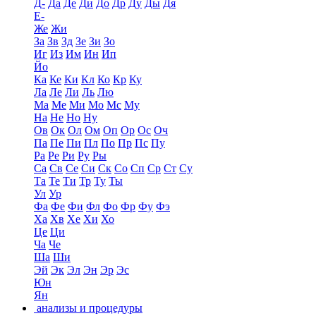
Д-
Да
Де
Ди
До
Др
Ду
Ды
Дя
Е-
Же
Жи
За
Зв
Зд
Зе
Зи
Зо
Иг
Из
Им
Ин
Ип
Йо
Ка
Ке
Ки
Кл
Ко
Кр
Ку
Ла
Ле
Ли
Ль
Лю
Ма
Ме
Ми
Мо
Мс
Му
На
Не
Но
Ну
Ов
Ок
Ол
Ом
Оп
Ор
Ос
Оч
Па
Пе
Пи
Пл
По
Пр
Пс
Пу
Ра
Ре
Ри
Ру
Ры
Са
Св
Се
Си
Ск
Со
Сп
Ср
Ст
Су
Та
Те
Ти
Тр
Ту
Ты
Ул
Ур
Фа
Фе
Фи
Фл
Фо
Фр
Фу
Фэ
Ха
Хв
Хе
Хи
Хо
Це
Ци
Ча
Че
Ша
Ши
Эй
Эк
Эл
Эн
Эр
Эс
Юн
Ян
анализы и процедуры