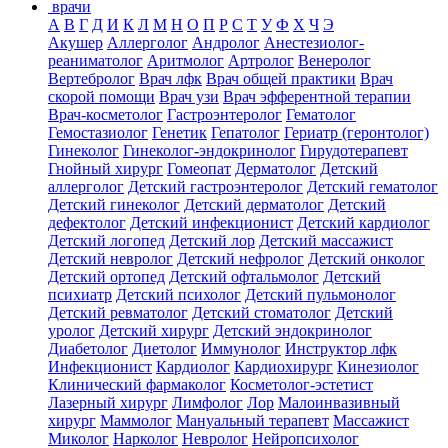
врачи
А
В
Г
Д
И
К
Л
М
Н
О
П
Р
С
Т
У
Ф
Х
Ч
Э
Акушер
Аллерголог
Андролог
Анестезиолог-
реаниматолог
Аритмолог
Артролог
Венеролог
Вертебролог
Врач лфк
Врач общей практики
Врач
скорой помощи
Врач узи
Врач эфферентной терапии
Врач-косметолог
Гастроэнтеролог
Гематолог
Гемостазиолог
Генетик
Гепатолог
Гериатр (геронтолог)
Гинеколог
Гинеколог-эндокринолог
Гирудотерапевт
Гнойный хирург
Гомеопат
Дерматолог
Детский
аллерголог
Детский гастроэнтеролог
Детский гематолог
Детский гинеколог
Детский дерматолог
Детский
дефектолог
Детский инфекционист
Детский кардиолог
Детский логопед
Детский лор
Детский массажист
Детский невролог
Детский нефролог
Детский онколог
Детский ортопед
Детский офтальмолог
Детский
психиатр
Детский психолог
Детский пульмонолог
Детский ревматолог
Детский стоматолог
Детский
уролог
Детский хирург
Детский эндокринолог
Диабетолог
Диетолог
Иммунолог
Инструктор лфк
Инфекционист
Кардиолог
Кардиохирург
Кинезиолог
Клинический фармаколог
Косметолог-эстетист
Лазерный хирург
Лимфолог
Лор
Малоинвазивный
хирург
Маммолог
Мануальный терапевт
Массажист
Миколог
Нарколог
Невролог
Нейропсихолог