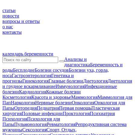
статьи
новости
вопросы и ответы
о нас
контакты
календарь беременности
Анализы и
диагностика
Беременность и
роды
Бесплодие
Болезни сосудов
Болезни уха, горла,
носа
Гастроэнтерология
Генетика и
прогнозы
Гинекология
Глазные болезни
Диетология
Диетология
и грудное вскармливание
Иммунология
Инфекционные
болезни
Кардиология
Кожные болезни
Косметология
Красота и здоровье
Маммология
Маммология для
Пап
Наркология
Нервные болезни
Онкология
Онкология для
Папы
Ортопедия
Педиатрия
Первая помощь
Пластическая
хирургия
Половые инфекции
Проктология
Психиатрия
Психология
Психология для
Папы
Пульмонология
Ревматология
Репродуктивная система
мужчины
Сексология
Спорт, Отдых,