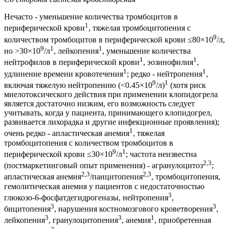
Нечасто - уменьшение количества тромбоцитов в
1
периферической крови
, тяжелая тромбоцитопения с
9
количеством тромбоцитов в периферической крови ≤80×10
/л,
9
1
1
но >30×10
/л
, лейкопения
, уменьшение количества
1
1
нейтрофилов в периферической крови
, эозинофилия
,
1
1
удлинение времени кровотечения
; редко - нейтропения
,
9
1
включая тяжелую нейтропению (<0.45×10
/л)
(хотя риск
миелотоксического действия при применении клопидогрела
является достаточно низким, его возможность следует
учитывать, когда у пациента, принимающего клопидогрел,
развивается лихорадка и другие инфекционные проявления);
1
очень редко - апластическая анемия
, тяжелая
тромбоцитопения с количеством тромбоцитов в
9
1
периферической крови ≤30×10
/л
; частота неизвестна
2,3
(постмаркетинговый опыт применения) - агранулоцитоз
;
2,3
2,3
апластическая анемия
/панцитопения
, тромбоцитопения,
гемолитическая анемия у пациентов с недостаточностью
3
глюкозо-6-фосфатдегидрогеназы, нейтропения
,
3
3
бицитопения
, нарушения костномозгового кроветворения
,
3
3
1
лейкопения
, гранулоцитопения
, анемия
, приобретенная