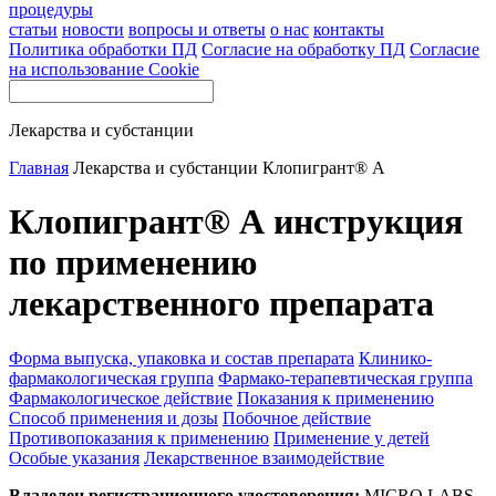
процедуры
статьи
новости
вопросы и ответы
о нас
контакты
Политика обработки ПД
Согласие на обработку ПД
Согласие
на использование Cookie
Лекарства и субстанции
Главная
Лекарства и субстанции
Клопигрант® А
Клопигрант® А инструкция
по применению
лекарственного препарата
Форма выпуска, упаковка и состав препарата
Клинико-
фармакологическая группа
Фармако-терапевтическая группа
Фармакологическое действие
Показания к применению
Способ применения и дозы
Побочное действие
Противопоказания к применению
Применение у детей
Особые указания
Лекарственное взаимодействие
Владелец регистрационного удостоверения:
MICRO LABS,