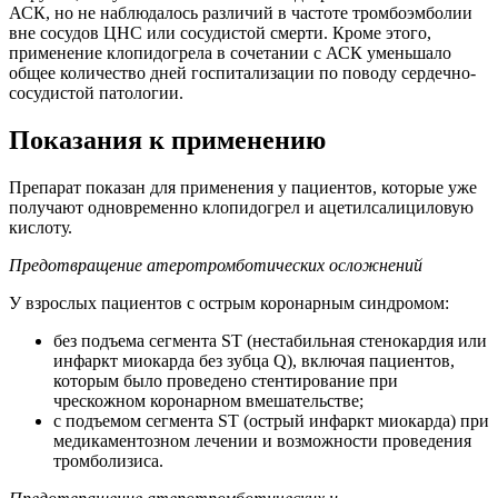
АСК, но не наблюдалось различий в частоте тромбоэмболии
вне сосудов ЦНС или сосудистой смерти. Кроме этого,
применение клопидогрела в сочетании с АСК уменьшало
общее количество дней госпитализации по поводу сердечно-
сосудистой патологии.
Показания к применению
Препарат показан для применения у пациентов, которые уже
получают одновременно клопидогрел и ацетилсалициловую
кислоту.
Предотвращение атеротромботических осложнений
У взрослых пациентов с острым коронарным синдромом:
без подъема сегмента ST (нестабильная стенокардия или
инфаркт миокарда без зубца Q), включая пациентов,
которым было проведено стентирование при
чрескожном коронарном вмешательстве;
с подъемом сегмента ST (острый инфаркт миокарда) при
медикаментозном лечении и возможности проведения
тромболизиса.