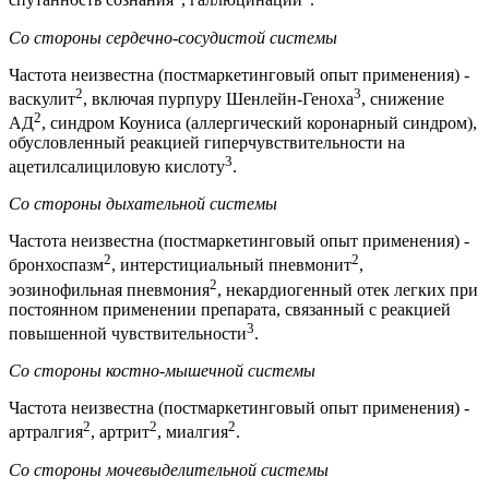
спутанность сознания
, галлюцинации
.
Со стороны сердечно-сосудистой системы
Частота неизвестна (постмаркетинговый опыт применения) -
2
3
васкулит
, включая пурпуру Шенлейн-Геноха
, снижение
2
АД
, синдром Коуниса (аллергический коронарный синдром),
обусловленный реакцией гиперчувствительности на
3
ацетилсалициловую кислоту
.
Со стороны дыхательной системы
Частота неизвестна (постмаркетинговый опыт применения) -
2
2
бронхоспазм
, интерстициальный пневмонит
,
2
эозинофильная пневмония
, некардиогенный отек легких при
постоянном применении препарата, связанный с реакцией
3
повышенной чувствительности
.
Со стороны костно-мышечной системы
Частота неизвестна (постмаркетинговый опыт применения) -
2
2
2
артралгия
, артрит
, миалгия
.
Со стороны мочевыделительной системы