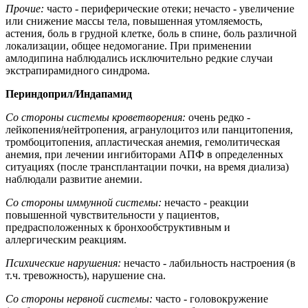
Прочие:
часто - периферические отеки; нечасто - увеличение
или снижение массы тела, повышенная утомляемость,
астения, боль в грудной клетке, боль в спине, боль различной
локализации, общее недомогание. При применении
амлодипина наблюдались исключительно редкие случаи
экстрапирамидного синдрома.
Периндoприл/Индапамид
Со стороны системы кроветворения:
очень редко -
лейкопения/нейтропения, агранулоцитоз или панцитопения,
тромбоцитопения, апластическая анемия, гемолитическая
анемия, при лечении ингибиторами АПФ в определенных
ситуациях (после трансплантации почки, на время диализа)
наблюдали развитие анемии.
Со стороны иммунной системы:
нечасто - реакции
повышенной чувствительности у пациентов,
предрасположенных к бронхообструктивным и
аллергическим реакциям.
Психические нарушения:
нечасто - лабильность настроения (в
т.ч. тревожность), нарушение сна.
Со стороны нервной системы:
часто - головокружение