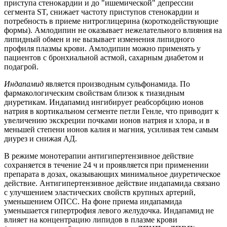
приступа стенокардии и до "ишемической" депрессии
сегмента ST, снижает частоту приступов стенокардии и
потребность в приеме нитроглицерина (короткодействующие
формы). Амлодипин не оказывает нежелательного влияния на
липидный обмен и не вызывает изменения липидного
профиля плазмы крови. Амлодипин можно применять у
пациентов с бронхиальной астмой, сахарным диабетом и
подагрой.
Индапамид
является производным сульфонамида. По
фармакологическим свойствам близок к тиазидным
диуретикам. Индапамид ингибирует реабсорбцию ионов
натрия в кортикальном сегменте петли Генле, что приводит к
увеличению экскреции почками ионов натрия и хлора, и в
меньшей степени ионов калия и магния, усиливая тем самым
диурез и снижая АД.
В режиме монотерапии антигипертензивное действие
сохраняется в течение 24 ч и проявляется при применении
препарата в дозах, оказывающих минимальное диуретическое
действие. Антигипертензивное действие индапамида связано
с улучшением эластических свойств крупных артерий,
уменьшением ОПСС. На фоне приема индапамида
уменьшается гипертрофия левого желудочка. Индапамид не
влияет на концентрацию липидов в плазме крови