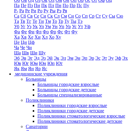
Об
Ов
Од
Оз
Ок
Ол
Ом
Он
Оп
Ор
Ос
От
Оф
Оц
Па
Пе
Пз
Пи
Пк
Пл
Пн
По
Пр
Пс
Пу
Р-
Ра
Ре
Ри
Ро
Ру
Ры
Рэ
Ря
Са
Сб
Св
Се
Си
Ск
Сл
См
Сн
Со
Сп
Ср
Ст
Су
Сы
Сю
Та
Тв
Тг
Те
Ти
Тм
То
Тр
Ту
Ты
Тэ
Уб
Уг
Уз
Ук
Ул
Ум
Ун
Уп
Ур
Ус
Ут
Уф
Фа
Фе
Фи
Фл
Фо
Фр
Фс
Фт
Фу
Ха
Хв
Хе
Хи
Хл
Хо
Ху
Це
Ци
Цф
Ча
Че
Чи
Ша
Шв
Ши
Шу
Эб
Эв
Эг
Эд
Эз
Эй
Эк
Эл
Эм
Эн
Эп
Эр
Эс
Эт
Эу
Эф
Эх
Юв
Юг
Юм
Юн
Юп
Ют
Як
Ям
Ян
Яр
Яс
медицинские учреждения
Больницы
Больницы городские взрослые
Больницы городские детские
Больницы специализированные
Поликлиники
Поликлиники городские взрослые
Поликлиники городские детские
Поликлиники стоматологические взрослые
Поликлиники стоматологические детские
Санатории