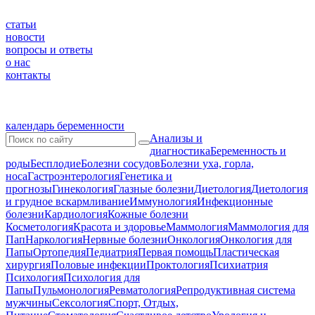
статьи
новости
вопросы и ответы
о нас
контакты
календарь беременности
Анализы и
диагностика
Беременность и
роды
Бесплодие
Болезни сосудов
Болезни уха, горла,
носа
Гастроэнтерология
Генетика и
прогнозы
Гинекология
Глазные болезни
Диетология
Диетология
и грудное вскармливание
Иммунология
Инфекционные
болезни
Кардиология
Кожные болезни
Косметология
Красота и здоровье
Маммология
Маммология для
Пап
Наркология
Нервные болезни
Онкология
Онкология для
Папы
Ортопедия
Педиатрия
Первая помощь
Пластическая
хирургия
Половые инфекции
Проктология
Психиатрия
Психология
Психология для
Папы
Пульмонология
Ревматология
Репродуктивная система
мужчины
Сексология
Спорт, Отдых,