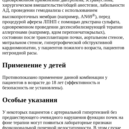
хирургическом вмешательстве/общей анестезии, лабильности
АД, проведении гемодиализа с использованием
®
высокопроточных мембран (например, AN69
), перед
процедурой афереза ЛПНП с помощью декстрана сульфата,
одновременном проведении десенсибилизирующей терапии
аллергенами (например, ядом перепончатокрылых),
состоянии после трансплантации почки, аортальном стенозе,
митральном стенозе, гипертрофической обструктивной
кардиомиопатии, у пациентов пожилого возраста, пациентов
негроидной расы.
Применение у детей
Противопоказано применение данной комбинации у
пациентов в возрасте до 18 лет (эффективность и
безопасность не установлены).
Особые указания
У некоторых пациентов с артериальной гипертензией без
предшествующего очевидного нарушения функции почек на
фоне терапии могут появиться лабораторные признаки
функциональной почечной недостаточности. В этом случае