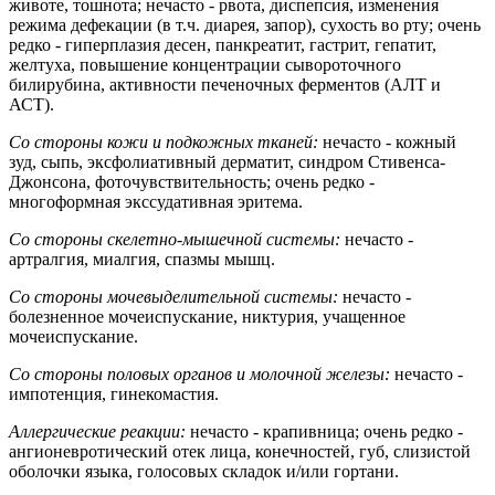
животе, тошнота; нечасто - рвота, диспепсия, изменения
режима дефекации (в т.ч. диарея, запор), сухость во рту; очень
редко - гиперплазия десен, панкреатит, гастрит, гепатит,
желтуха, повышение концентрации сывороточного
билирубина, активности печеночных ферментов (АЛТ и
АСТ).
Со стороны кожи и подкожных тканей:
нечасто - кожный
зуд, сыпь, эксфолиативный дерматит, синдром Стивенса-
Джонсона, фоточувствительность; очень редко -
многоформная экссудативная эритема.
Со стороны скелетно-мышечной системы:
нечасто -
артралгия, миалгия, спазмы мышц.
Со стороны мочевыделительной системы:
нечасто -
болезненное мочеиспускание, никтурия, учащенное
мочеиспускание.
Со стороны половых органов и молочной железы:
нечасто -
импотенция, гинекомастия.
Аллергические реакции:
нечасто - крапивница; очень редко -
ангионевротический отек лица, конечностей, губ, слизистой
оболочки языка, голосовых складок и/или гортани.