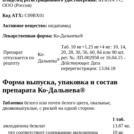
ООО (Россия)
Код ATX:
C09BX01
Активное вещество:
индапамид
Лекарственная форма:
Ко-Дальнева®
Таб. 10 мг+1.25 мг+4 мг: 10, 14,
Препарат
20, 28, 30, 56, 60, 84 или 90 шт.
Ко-
отпускается по
рег. №: ЛП-002958 от 16.04.15
-
®
Дальнева
рецепту
Действующее
Дата
перерегистрации: 13.04.18
Форма выпуска, упаковка и состав
препарата Ко-Дальнева®
Таблетки
белого или почти белого цвета, овальные,
двояковыпуклые, с риской на одной стороне.
1 таб.
амлодипина безилат
13.87 мг,
что соответствует содержанию амлодипина
10 мг