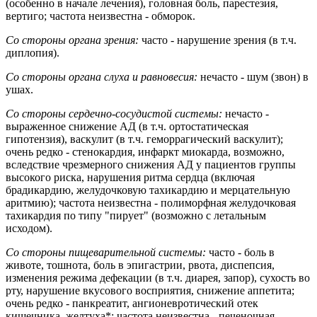
(особенно в начале лечения), головная боль, парестезия,
вертиго; частота неизвестна - обморок.
Со стороны органа зрения:
часто - нарушение зрения (в т.ч.
диплопия).
Со стороны органа слуха и равновесия:
нечасто - шум (звон) в
ушах.
Со стороны сердечно-сосудистой системы:
нечасто -
выраженное снижение АД (в т.ч. ортостатическая
гипотензия), васкулит (в т.ч. геморрагический васкулит);
очень редко - стенокардия, инфаркт миокарда, возможно,
вследствие чрезмерного снижения АД у пациентов группы
высокого риска, нарушения ритма сердца (включая
брадикардию, желудочковую тахикардию и мерцательную
аритмию); частота неизвестна - полиморфная желудочковая
тахикардия по типу "пирует" (возможно с летальным
исходом).
Со стороны пищеварительной системы:
часто - боль в
животе, тошнота, боль в эпигастрии, рвота, диспепсия,
изменения режима дефекации (в т.ч. диарея, запор), сухость во
рту, нарушение вкусового восприятия, снижение аппетита;
очень редко - панкреатит, ангионевротический отек
кишечника, желтуха*; частота неизвестна - печеночная