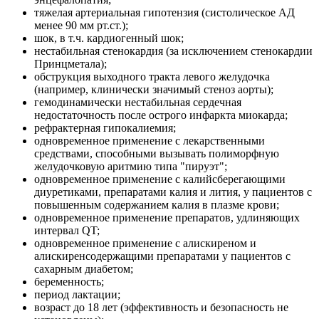
тяжелая артериальная гипотензия (систолическое АД
менее 90 мм рт.ст.);
шок, в т.ч. кардиогенный шок;
нестабильная стенокардия (за исключением стенокардии
Принцметала);
обструкция выходного тракта левого желудочка
(например, клинически значимый стеноз аорты);
гемодинамически нестабильная сердечная
недостаточность после острого инфаркта миокарда;
рефрактерная гипокалиемия;
одновременное применение с лекарственными
средствами, способными вызывать полиморфную
желудочковую аритмию типа "пируэт";
одновременное применение с калийсберегающими
диуретиками, препаратами калия и лития, у пациентов с
повышенным содержанием калия в плазме крови;
одновременное применение препаратов, удлиняющих
интервал QT;
одновременное применение с алискиреном и
алискиренсодержащими препаратами у пациентов с
сахарным диабетом;
беременность;
период лактации;
возраст до 18 лет (эффективность и безопасность не