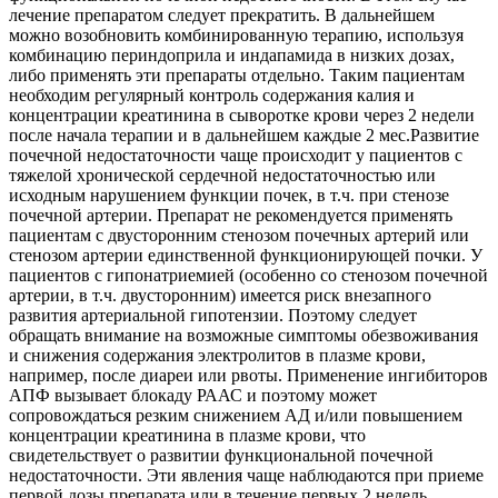
лечение препаратом следует прекратить. В дальнейшем
можно возобновить комбинированную терапию, используя
комбинацию периндоприла и индапамида в низких дозах,
либо применять эти препараты отдельно. Таким пациентам
необходим регулярный контроль содержания калия и
концентрации креатинина в сыворотке крови через 2 недели
после начала терапии и в дальнейшем каждые 2 мес.Развитие
почечной недостаточности чаще происходит у пациентов с
тяжелой хронической сердечной недостаточностью или
исходным нарушением функции почек, в т.ч. при стенозе
почечной артерии. Препарат не рекомендуется применять
пациентам с двусторонним стенозом почечных артерий или
стенозом артерии единственной функционирующей почки. У
пациентов с гипонатриемией (особенно со стенозом почечной
артерии, в т.ч. двусторонним) имеется риск внезапного
развития артериальной гипотензии. Поэтому следует
обращать внимание на возможные симптомы обезвоживания
и снижения содержания электролитов в плазме крови,
например, после диареи или рвоты. Применение ингибиторов
АПФ вызывает блокаду РААС и поэтому может
сопровождаться резким снижением АД и/или повышением
концентрации креатинина в плазме крови, что
свидетельствует о развитии функциональной почечной
недостаточности. Эти явления чаще наблюдаются при приеме
первой дозы препарата или в течение первых 2 недель