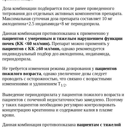
Доза комбинации подбирается после ранее проведенного
титрования доз отдельных активных компонентов препарата.
Максимальная суточная доза препарата составляет 10 мг
амлодипина+2.5 индапамида+8 мг периндоприла.
Данная комбинация противопоказана к применению у
пациентов с умеренным и тяжелым нарушением функции
почек (КК <60 мл/мин).
Препарат можно применять у
пациентов с КК ≥60 мл/мин,
однако рекомендуется
индивидуальный подбор доз амлодипина, индапамида,
периндоприла.
Не требуется изменения режима дозирования у
пациентов
пожилого возраста
, однако увеличение дозы следует
проводить с осторожностью, что связано с возрастными
изменениями и удлинением Т
.
1/2
Выведение периндоприлата у пациентов пожилого возраста и
пациентов с почечной недостаточностью замедлено. Поэтому
у таких пациентов необходимо регулярно контролировать
концентрацию креатинина и содержание калия в плазме
крови.
Данная комбинация противопоказана
пациентам с тяжелой