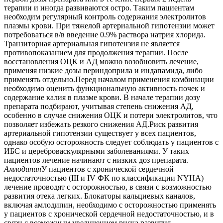
терапии и иногда развиваются остро. Таким пациентам
необходим регулярный контроль содержания электролитов
плазмы крови. При тяжелой артериальной гипотензии может
потребоваться в/в введение 0.9% раствора натрия хлорида.
Транзиторная артериальная гипотензия не является
противопоказанием для продолжения терапии. После
восстановления ОЦК и АД можно возобновить лечение,
применяя низкие дозы периндоприла и индапамида, либо
применять отдельно.Перед началом применения комбинации
необходимо оценить функциональную активность почек и
содержание калия в плазме крови. В начале терапии дозу
препарата подбирают, учитывая степень снижения АД,
особенно в случае снижения ОЦК и потери электролитов, что
позволяет избежать резкого снижения АД.Риск развития
артериальной гипотензии существует у всех пациентов,
однако особую осторожность следует соблюдать у пациентов с
ИБС и цереброваскулярными заболеваниями. У таких
пациентов лечение начинают с низких доз препарата.
Амлодипин
У пациентов с хронической сердечной
недостаточностью (III и IV ФК по классификации NYHA)
лечение проводят с осторожностью, в связи с возможностью
развития отека легких. Блокаторы кальциевых каналов,
включая амлодипин, необходимо с осторожностью применять
у пациентов с хронической сердечной недостаточностью, и в
связи с возможным увеличением риска развития