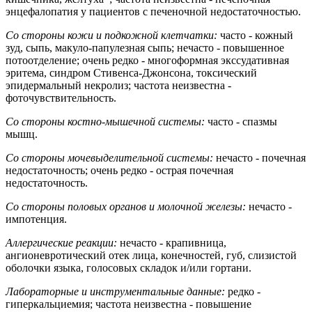
энцефалопатия у пациентов с печеночной недостаточностью.
Со стороны кожи и подкожной клетчатки:
часто - кожный
зуд, сыпь, макуло-папулезная сыпь; нечасто - повышенное
потоотделение; очень редко - многоформная экссудативная
эритема, синдром Стивенса-Джонсона, токсический
эпидермальный некролиз; частота неизвестна -
фоточувствительность.
Со стороны костно-мышечной системы:
часто - спазмы
мышц.
Со стороны мочевыделительной системы:
нечасто - почечная
недостаточность; очень редко - острая почечная
недостаточность.
Со стороны половых органов и молочной железы:
нечасто -
импотенция.
Аллергические реакции:
нечасто - крапивница,
ангионевротический отек лица, конечностей, губ, слизистой
оболочки языка, голосовых складок и/или гортани.
Лабораторные и инструментальные данные:
редко -
гиперкальциемия; частота неизвестна - повышение