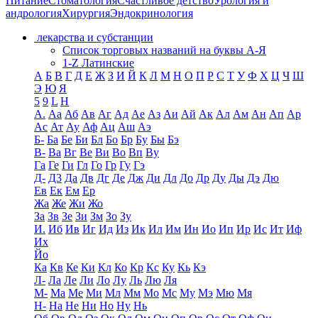
Питание
Стоматология
Счастливое детство
Урология и
андрология
Хирургия
Эндокринология
лекарства и субстанции
Список торговых названий на буквы А-Я
1-Z Латинские
А
Б
В
Г
Д
Е
Ж
З
И
Й
К
Л
М
Н
О
П
Р
С
Т
У
Ф
Х
Ц
Ч
Ш
Э
Ю
Я
5
9
L
H
А.
Аа
Аб
Ав
Аг
Ад
Ае
Аз
Аи
Ай
Ак
Ал
Ам
Ан
Ап
Ар
Ас
Ат
Ау
Аф
Ац
Аш
Аэ
Б-
Ба
Бе
Би
Бл
Бо
Бр
Бу
Бы
Бэ
В-
Ва
Вг
Ве
Ви
Во
Вп
Ву
Га
Ге
Ги
Гл
Го
Гр
Гу
Гэ
Д-
Д3
Да
Дв
Дг
Де
Дж
Ди
Дл
До
Др
Ду
Ды
Дэ
Дю
Ев
Ек
Ем
Ер
Жа
Же
Жи
Жо
За
Зв
Зе
Зи
Зм
Зо
Зу
И.
Иб
Ив
Иг
Ид
Из
Ик
Ил
Им
Ин
Ио
Ип
Ир
Ис
Ит
Иф
Их
Йо
Ка
Кв
Ке
Ки
Кл
Ко
Кр
Кс
Ку
Кь
Кэ
Л-
Ла
Ле
Ли
Ло
Лу
Ль
Лю
Ля
М-
Ма
Ме
Ми
Мл
Мм
Мо
Мс
Му
Мэ
Мю
Мя
Н-
На
Не
Ни
Но
Ну
Нь