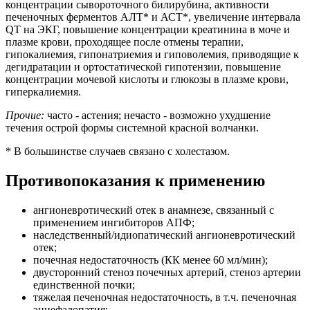
концентрации сывороточного билирубина, активности
печеночных ферментов АЛТ* и АСТ*, увеличение интервала
QT на ЭКГ, повышение концентрации креатинина в моче и
плазме крови, проходящее после отмены терапии,
гипокалиемия, гипонатриемия и гиповолемия, приводящие к
дегидратации и ортостатической гипотензии, повышение
концентрации мочевой кислоты и глюкозы в плазме крови,
гиперкалиемия.
Прочие:
часто - астения; нечасто - возможно ухудшение
течения острой формы системной красной волчанки.
* В большинстве случаев связано с холестазом.
Противопоказания к применению
ангионевротический отек в анамнезе, связанный с
применением ингибиторов АПФ;
наследственный/идиопатический ангионевротический
отек;
почечная недостаточность (КК менее 60 мл/мин);
двусторонний стеноз почечных артерий, стеноз артерии
единственной почки;
тяжелая печеночная недостаточность, в т.ч. печеночная
энцефалопатия;