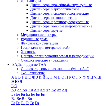
Диспансеры
Диспансеры врачебно-физкультурные
Диспансеры наркологические
Диспансеры психоневрологические
Диспансеры онкологические
Диспансеры противотуберкулезные
Диспансеры кожно-венерологические
Диспансеры другие
Медицинские центры
Родильные дома
Женские консультации
Госпитали для ветеранов войн
Хосписы
Центры планирования семьи и репродукции
Онкологические учреждения
БАДы и другие ТАА
Список торговых названий на буквы А-Я
1-Z Латинские
А
Б
В
Г
Д
Е
Ж
З
И
Й
К
Л
М
Н
О
П
Р
С
Т
У
Ф
Х
Ц
Ч
Ш
Э
Ю
Я
L
Q
Ад
Ае
Ак
Ал
Ан
Ап
Ар
Ас
Ат
Ац
Ба
Бе
Би
Бл
Бо
Бр
Бь
Ва
Ве
Ви
Во
Га
Ге
Ги
Гл
Го
Гр