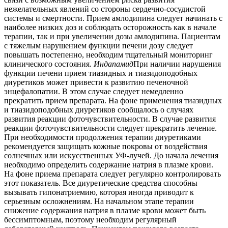
нежелательных явлений со стороны сердечно-сосудистой
системы и смертности. Прием амлодипина следует начинать с
наиболее низких доз и соблюдать осторожность как в начале
терапии, так и при увеличении дозы амлодипина. Пациентам
с тяжелым нарушением функции печени дозу следует
повышать постепенно, необходим тщательный мониторинг
клинического состояния.
Индапамид
При наличии нарушения
функции печени прием тиазидных и тиазидоподобных
диуретиков может привести к развитию печеночной
энцефалопатии. В этом случае следует немедленно
прекратить прием препарата. На фоне применения тиазидных
и тиазидоподобных диуретиков сообщалось о случаях
развития реакции фоточувствительности. В случае развития
реакции фоточувствительности следует прекратить лечение.
При необходимости продолжения терапии диуретиками
рекомендуется защищать кожные покровы от воздействия
солнечных или искусственных УФ-лучей. До начала лечения
необходимо определить содержание натрия в плазме крови.
На фоне приема препарата следует регулярно контролировать
этот показатель. Все диуретические средства способны
вызывать гипонатриемию, которая иногда приводит к
серьезным осложнениям. На начальном этапе терапии
снижение содержания натрия в плазме крови может быть
бессимптомным, поэтому необходим регулярный