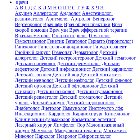
врачи
А
В
Г
Д
И
К
Л
М
Н
О
П
Р
С
Т
У
Ф
Х
Ч
Э
Акушер
Аллерголог
Андролог
Анестезиолог-
реаниматолог
Аритмолог
Артролог
Венеролог
Вертебролог
Врач лфк
Врач общей практики
Врач
скорой помощи
Врач узи
Врач эфферентной терапии
Врач-косметолог
Гастроэнтеролог
Гематолог
Гемостазиолог
Генетик
Гепатолог
Гериатр (геронтолог)
Гинеколог
Гинеколог-эндокринолог
Гирудотерапевт
Гнойный хирург
Гомеопат
Дерматолог
Детский
аллерголог
Детский гастроэнтеролог
Детский гематолог
Детский гинеколог
Детский дерматолог
Детский
дефектолог
Детский инфекционист
Детский кардиолог
Детский логопед
Детский лор
Детский массажист
Детский невролог
Детский нефролог
Детский онколог
Детский ортопед
Детский офтальмолог
Детский
психиатр
Детский психолог
Детский пульмонолог
Детский ревматолог
Детский стоматолог
Детский
уролог
Детский хирург
Детский эндокринолог
Диабетолог
Диетолог
Иммунолог
Инструктор лфк
Инфекционист
Кардиолог
Кардиохирург
Кинезиолог
Клинический фармаколог
Косметолог-эстетист
Лазерный хирург
Лимфолог
Лор
Малоинвазивный
хирург
Маммолог
Мануальный терапевт
Массажист
Миколог
Нарколог
Невролог
Нейропсихолог