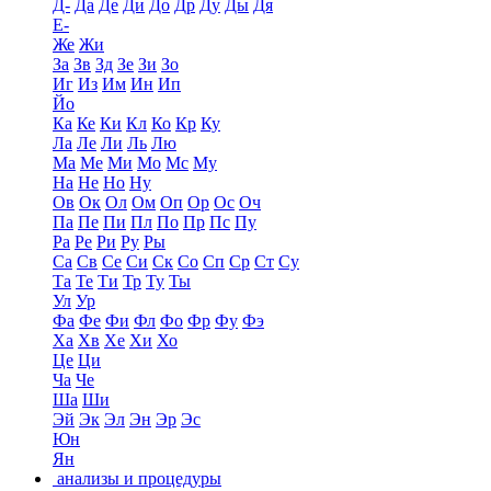
Д-
Да
Де
Ди
До
Др
Ду
Ды
Дя
Е-
Же
Жи
За
Зв
Зд
Зе
Зи
Зо
Иг
Из
Им
Ин
Ип
Йо
Ка
Ке
Ки
Кл
Ко
Кр
Ку
Ла
Ле
Ли
Ль
Лю
Ма
Ме
Ми
Мо
Мс
Му
На
Не
Но
Ну
Ов
Ок
Ол
Ом
Оп
Ор
Ос
Оч
Па
Пе
Пи
Пл
По
Пр
Пс
Пу
Ра
Ре
Ри
Ру
Ры
Са
Св
Се
Си
Ск
Со
Сп
Ср
Ст
Су
Та
Те
Ти
Тр
Ту
Ты
Ул
Ур
Фа
Фе
Фи
Фл
Фо
Фр
Фу
Фэ
Ха
Хв
Хе
Хи
Хо
Це
Ци
Ча
Че
Ша
Ши
Эй
Эк
Эл
Эн
Эр
Эс
Юн
Ян
анализы и процедуры