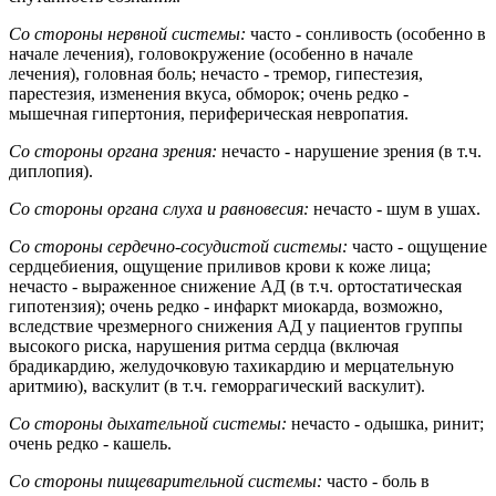
Со стороны нервной системы:
часто - сонливость (особенно в
начале лечения), головокружение (особенно в начале
лечения), головная боль; нечасто - тремор, гипестезия,
парестезия, изменения вкуса, обморок; очень редко -
мышечная гипертония, периферическая невропатия.
Со стороны органа зрения:
нечасто - нарушение зрения (в т.ч.
диплопия).
Со стороны органа слуха и равновесия:
нечасто - шум в ушах.
Со стороны сердечно-сосудистой системы:
часто - ощущение
сердцебиения, ощущение приливов крови к коже лица;
нечасто - выраженное снижение АД (в т.ч. ортостатическая
гипотензия); очень редко - инфаркт миокарда, возможно,
вследствие чрезмерного снижения АД у пациентов группы
высокого риска, нарушения ритма сердца (включая
брадикардию, желудочковую тахикардию и мерцательную
аритмию), васкулит (в т.ч. геморрагический васкулит).
Со стороны дыхательной системы:
нечасто - одышка, ринит;
очень редко - кашель.
Со стороны пищеварительной системы:
часто - боль в