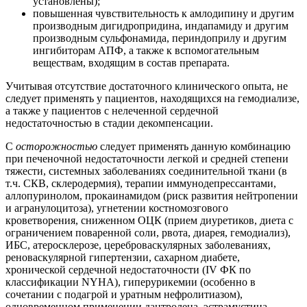
установлены);
повышенная чувствительность к амлодипину и другим
производным дигидропридина, индапамиду и другим
производным сульфонамида, периндоприлу и другим
ингибиторам АПФ, а также к вспомогательным
веществам, входящим в состав препарата.
Учитывая отсутствие достаточного клинического опыта, не
следует применять у пациентов, находящихся на гемодиализе,
а также у пациентов с нелеченной сердечной
недостаточностью в стадии декомпенсации.
С
осторожностью
следует применять данную комбинацию
при печеночной недостаточности легкой и средней степени
тяжести, системных заболеваниях соединительной ткани (в
т.ч. СКВ, склеродермия), терапии иммунодепрессантами,
аллопуринолом, прокаинамидом (риск развития нейтропении
и агранулоцитоза), угнетении костномозгового
кроветворения, сниженном ОЦК (прием диуретиков, диета с
ограничением поваренной соли, рвота, диарея, гемодиализ),
ИБС, атеросклерозе, цереброваскулярных заболеваниях,
реноваскулярной гипертензии, сахарном диабете,
хронической сердечной недостаточности (IV ФК по
классификации NYHA), гиперурикемии (особенно в
сочетании с подагрой и уратным нефролитиазом),
одновременном применении дантролена, эстрамустина,