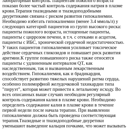
лабораторный контроль. Пациентам пожилого возраста
показан более частый контроль содержания натрия в плазме
крови.Терапия тиазидными и тиазидоподобными
диуретиками связана с риском развития гипокалиемии.
Необходимо избегать гипокалиемии (менее 3.4 ммоль/л) у
следующих категорий пациентов из групп высокого риска:
пациенты пожилого возраста, истощенные пациенты,
пациенты с циррозом печени, в т.ч. с отеками и асцитом,
пациенты с ИБС, хронической сердечной недостаточностью.
У таких пациентов гипокалиемия усиливает токсическое
действие сердечных гликозидов и повышает риск развития
аритмии.К группе повышенного риска также относятся
пациенты с удлиненным интервалом QT, как
наследственным, так и вызванным лекарственным
воздействием. Гипокалиемия, как и брадикардия,
способствует развитию тяжелых нарушений ритма сердца,
особенно полиморфной желудочковой тахикардии типа
"пируэт", которая может привести к летальному исходу. Во
всех описанных выше случаях необходим регулярный
контроль содержания калия в плазме крови. Необходимо
определить содержание калия в плазме крови в течение
первой недели после начала терапии. При выявлении
гипокалиемии должна быть проведена соответствующая
терапия.Тиазидные и тиазидоподобные диуретики
уменьшают выведение кальция почками, что может вызывать