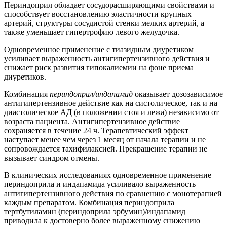
Периндоприл обладает сосудорасширяющими свойствами и
способствует восстановлению эластичности крупных
артерий, структуры сосудистой стенки мелких артерий, а
также уменьшает гипертрофию левого желудочка.
Одновременное применение с тиазидным диуретиком
усиливает выраженность антигипертензивного действия и
снижает риск развития гипокалиемии на фоне приема
диуретиков.
Комбинация
периндоприл/индапамид
оказывает дозозависимое
антигипертензивное действие как на систолическое, так и на
диастолическое АД (в положении стоя и лежа) независимо от
возраста пациента. Антигипертензивное действие
сохраняется в течение 24 ч. Терапевтический эффект
наступает менее чем через 1 месяц от начала терапии и не
сопровождается тахифилаксией. Прекращение терапии не
вызывает синдром отмены.
В клинических исследованиях одновременное применение
периндоприла и индапамида усиливало выраженность
антигипертензивного действия по сравнению с монотерапией
каждым препаратом. Комбинация периндоприла
тертбутиламин (периндоприла эрбумин)/индапамид
приводила к достоверно более выраженному снижению