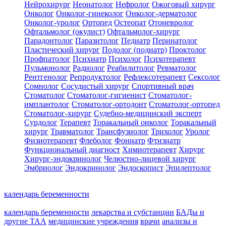
Нейрохирург
Неонатолог
Нефролог
Ожоговый хирург
Онколог
Онколог-гинеколог
Онколог-дерматолог
Онколог-уролог
Ортопед
Остеопат
Отоневролог
Офтальмолог (окулист)
Офтальмолог-хирург
Парадонтолог
Паразитолог
Педиатр
Перинатолог
Пластический хирург
Подолог (подиатр)
Проктолог
Профпатолог
Психиатр
Психолог
Психотерапевт
Пульмонолог
Радиолог
Реабилитолог
Ревматолог
Рентгенолог
Репродуктолог
Рефлексотерапевт
Сексолог
Сомнолог
Сосудистый хирург
Спортивный врач
Стоматолог
Стоматолог-гигиенист
Стоматолог-
имплантолог
Стоматолог-ортодонт
Стоматолог-ортопед
Стоматолог-хирург
Судебно-медицинский эксперт
Сурдолог
Терапевт
Торакальный онколог
Торакальный
хирург
Травматолог
Трансфузиолог
Трихолог
Уролог
Физиотерапевт
Флеболог
Фониатр
Фтизиатр
Функциональный диагност
Химиотерапевт
Хирург
Хирург-эндокринолог
Челюстно-лицевой хирург
Эмбриолог
Эндокринолог
Эндоскопист
Эпилептолог
календарь беременности
календарь беременности
лекарства и субстанции
БАДы и
другие ТАА
медицинские учреждения
врачи
анализы и