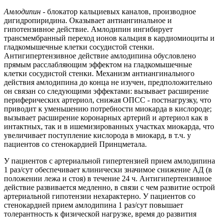
Амлодипин
- блокатор кальциевых каналов, производное
дигидропиридина. Оказывает антиангинальное и
гипотензивное действие. Амлодипин ингибирует
трансмембранный переход ионов кальция в кардиомиоциты и
гладкомышечные клетки сосудистой стенки.
Антигипертензивное действие амлодипина обусловлено
прямым расслабляющим эффектом на гладкомышечные
клетки сосудистой стенки. Механизм антиангинального
действия амлодипина до конца не изучен, предположительно
он связан со следующими эффектами: вызывает расширение
периферических артериол, снижая ОПСС - постнагрузку, что
приводит к уменьшению потребности миокарда в кислороде;
вызывает расширение коронарных артерий и артериол как в
интактных, так и в ишемизированных участках миокарда, что
увеличивает поступление кислорода в миокард, в т.ч. у
пациентов со стенокардией Принцметала.
У пациентов с артериальной гипертензией прием амлодипина
1 раз/сут обеспечивает клинически значимое снижение АД (в
положении лежа и стоя) в течение 24 ч. Антигипертензивное
действие развивается медленно, в связи с чем развитие острой
артериальной гипотензии нехарактерно. У пациентов со
стенокардией прием амлодипина 1 раз/сут повышает
толерантность к физической нагрузке, время до развития