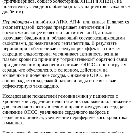
(триглицеридов, общего холестерина, ЛПНП и ЛПВП), на
показатели углеводного обмена (в т.ч. у пациентов с сахарным
диабетом).
Периндоприл
- ингибитор АПФ. АПФ, или киназа II, является
экзопептидазой, которая превращает ангиотензин I в
сосудосуживающее вещество - ангиотензин II, а также
разрушает брадикинин, обладающий сосудорасширяющими
свойствами, до неактивного гептапептида. В результате
периндоприл обеспечивает следующие эффекты: снижает
секрецию альдостерона; увеличивает активность ренина
плазмы крови по принципу "отрицательной" обратной связи;
при длительном применении снижает ОПСС - постнагрузку
сердца, что обусловлено, в основном, действием на
мышечные и почечные сосуды. Снижение ОПСС не
сопровождается задержкой натрия и воды и не вызывает
рефлекторную тахикардию.
Исследование показателей гемодинамики у пациентов с
хронической сердечной недостаточностью выявило: снижение
давления наполнения в левом и правом желудочках сердца;
снижение ОПСС; увеличение сердечного выброса и
сердечного индекса; увеличение периферического кровотока
в мышцах.
Кроме того, было отмечено улучшение результатов пробы с