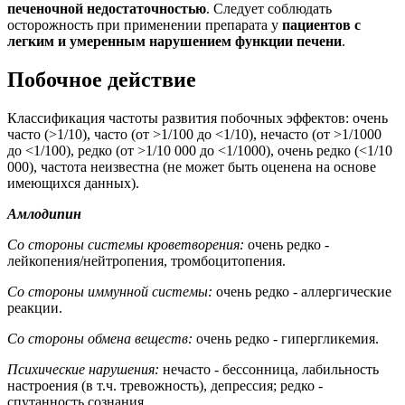
печеночной недостаточностью
. Следует соблюдать
осторожность при применении препарата у
пациентов с
легким и умеренным нарушением функции печени
.
Побочное действие
Классификация частоты развития побочных эффектов: очень
часто (>1/10), часто (от >1/100 до <1/10), нечасто (от >1/1000
до <1/100), редко (от >1/10 000 до <1/1000), очень редко (<1/10
000), частота неизвестна (не может быть оценена на основе
имеющихся данных).
Амлодипин
Со стороны системы кроветворения:
очень редко -
лейкопения/нейтропения, тромбоцитопения.
Со стороны иммунной системы:
очень редко - аллергические
реакции.
Со стороны обмена веществ:
очень редко - гипергликемия.
Психические нарушения:
нечасто - бессонница, лабильность
настроения (в т.ч. тревожность), депрессия; редко -
спутанность сознания.