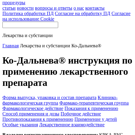
процедуры
статьи
новости
вопросы и ответы
о нас
контакты
Политика обработки ПД
Согласие на обработку ПД
Согласие
на использование Cookie
Лекарства и субстанции
Главная
Лекарства и субстанции
Ко-Дальнева®
Ко-Дальнева® инструкция по
применению лекарственного
препарата
Форма выпуска, упаковка и состав препарата
Клинико-
фармакологическая группа
Фармако-терапевтическая группа
Фармакологическое действие
Показания к применению
Способ применения и дозы
Побочное действие
Противопоказания к применению
Применение у детей
Особые указания
Лекарственное взаимодействие
Владелец регистрационного удостоверения:
КРКА-РУС,