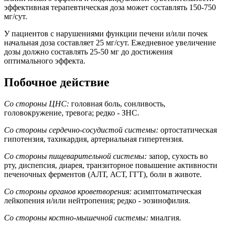
эффективная терапевтическая доза может составлять 150-750
мг/сут.
У пациентов с нарушениями функции печени и/или почек
начальная доза составляет 25 мг/сут. Ежедневное увеличение
дозы должно составлять 25-50 мг до достижения
оптимального эффекта.
Побочное действие
Со стороны ЦНС:
головная боль, сонливость,
головокружение, тревога; редко - ЗНС.
Со стороны сердечно-сосудистой системы:
ортостатическая
гипотензия, тахикардия, артериальная гипертензия.
Со стороны пищеварительной системы:
запор, сухость во
рту, диспепсия, диарея, транзиторное повышение активности
печеночных ферментов (АЛТ, АСТ, ГГТ), боли в животе.
Со стороны органов кроветворения:
асимптоматическая
лейкопения и/или нейтропения; редко - эозинофилия.
Со стороны костно-мышечной системы:
миалгия.