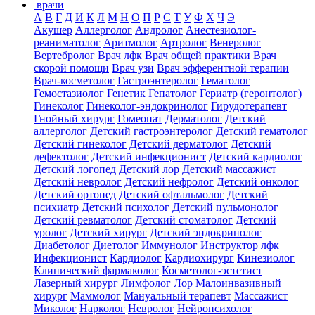
врачи
А
В
Г
Д
И
К
Л
М
Н
О
П
Р
С
Т
У
Ф
Х
Ч
Э
Акушер
Аллерголог
Андролог
Анестезиолог-
реаниматолог
Аритмолог
Артролог
Венеролог
Вертебролог
Врач лфк
Врач общей практики
Врач
скорой помощи
Врач узи
Врач эфферентной терапии
Врач-косметолог
Гастроэнтеролог
Гематолог
Гемостазиолог
Генетик
Гепатолог
Гериатр (геронтолог)
Гинеколог
Гинеколог-эндокринолог
Гирудотерапевт
Гнойный хирург
Гомеопат
Дерматолог
Детский
аллерголог
Детский гастроэнтеролог
Детский гематолог
Детский гинеколог
Детский дерматолог
Детский
дефектолог
Детский инфекционист
Детский кардиолог
Детский логопед
Детский лор
Детский массажист
Детский невролог
Детский нефролог
Детский онколог
Детский ортопед
Детский офтальмолог
Детский
психиатр
Детский психолог
Детский пульмонолог
Детский ревматолог
Детский стоматолог
Детский
уролог
Детский хирург
Детский эндокринолог
Диабетолог
Диетолог
Иммунолог
Инструктор лфк
Инфекционист
Кардиолог
Кардиохирург
Кинезиолог
Клинический фармаколог
Косметолог-эстетист
Лазерный хирург
Лимфолог
Лор
Малоинвазивный
хирург
Маммолог
Мануальный терапевт
Массажист
Миколог
Нарколог
Невролог
Нейропсихолог