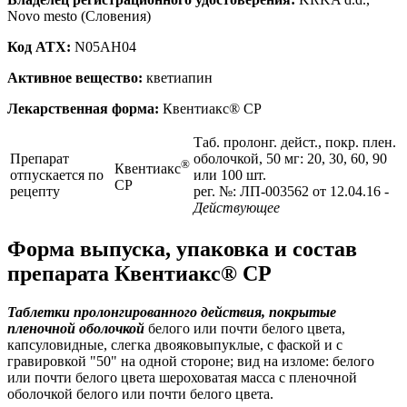
Novo mesto (Словения)
Код ATX:
N05AH04
Активное вещество:
кветиапин
Лекарственная форма:
Квентиакс® СР
Таб. пролонг. дейст., покр. плен.
Препарат
оболочкой, 50 мг: 20, 30, 60, 90
®
Квентиакс
отпускается по
или 100 шт.
СР
рецепту
рег. №: ЛП-003562 от 12.04.16
-
Действующее
Форма выпуска, упаковка и состав
препарата Квентиакс® СР
Таблетки пролонгированного действия, покрытые
пленочной оболочкой
белого или почти белого цвета,
капсуловидные, слегка двояковыпуклые, с фаской и с
гравировкой "50" на одной стороне; вид на изломе: белого
или почти белого цвета шероховатая масса с пленочной
оболочкой белого или почти белого цвета.