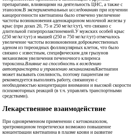
препаратами, влияющими на деятельность ЦНС, а также с
этанолом.В
экспериментальных исследованиях
при изучении
канцерогенности кветиапина было отмечено увеличение
частоты возникновения аденокарцином молочной железы у
крыс (при дозах 20, 75 и 250 мг/кг/сут), что связано с
длительной гиперпролактинемией.У мужских особей крыс
(250 мг/кг/сут) и мышей (250 и 750 мг/кг/сут) отмечалось
увеличение частоты возникновения доброкачественных
аденом из тиреоидных фолликулярных клеток, что было
связано с известным, специфическим для грызунов
механизмом увеличения печеночного клиренса
тироксина.
Влияние на способность к вождению
автотранспорта и управлению механизмами
Кветиапин
может вызывать сонливость, поэтому пациентам не
рекомендуется выполнять работу, связанную с
необходимостью концентрации внимании и высокой скорости
психомоторных реакций (в т.ч. управлять транспортными
средствами).
Лекарственное взаимодействие
При одновременном применении с кетоконазолом,
эритромицином теоретически возможно повышение
концентрации кветиапина в плазме крови и развитие