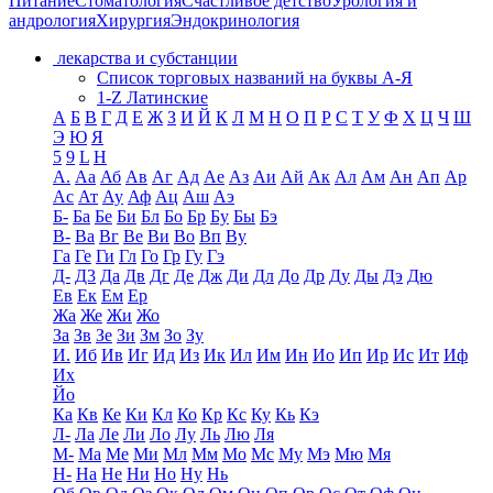
Питание
Стоматология
Счастливое детство
Урология и
андрология
Хирургия
Эндокринология
лекарства и субстанции
Список торговых названий на буквы А-Я
1-Z Латинские
А
Б
В
Г
Д
Е
Ж
З
И
Й
К
Л
М
Н
О
П
Р
С
Т
У
Ф
Х
Ц
Ч
Ш
Э
Ю
Я
5
9
L
H
А.
Аа
Аб
Ав
Аг
Ад
Ае
Аз
Аи
Ай
Ак
Ал
Ам
Ан
Ап
Ар
Ас
Ат
Ау
Аф
Ац
Аш
Аэ
Б-
Ба
Бе
Би
Бл
Бо
Бр
Бу
Бы
Бэ
В-
Ва
Вг
Ве
Ви
Во
Вп
Ву
Га
Ге
Ги
Гл
Го
Гр
Гу
Гэ
Д-
Д3
Да
Дв
Дг
Де
Дж
Ди
Дл
До
Др
Ду
Ды
Дэ
Дю
Ев
Ек
Ем
Ер
Жа
Же
Жи
Жо
За
Зв
Зе
Зи
Зм
Зо
Зу
И.
Иб
Ив
Иг
Ид
Из
Ик
Ил
Им
Ин
Ио
Ип
Ир
Ис
Ит
Иф
Их
Йо
Ка
Кв
Ке
Ки
Кл
Ко
Кр
Кс
Ку
Кь
Кэ
Л-
Ла
Ле
Ли
Ло
Лу
Ль
Лю
Ля
М-
Ма
Ме
Ми
Мл
Мм
Мо
Мс
Му
Мэ
Мю
Мя
Н-
На
Не
Ни
Но
Ну
Нь