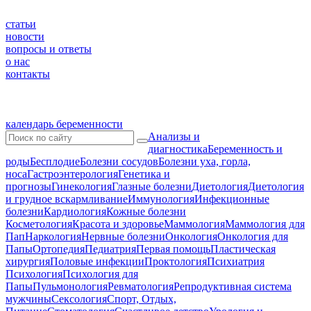
статьи
новости
вопросы и ответы
о нас
контакты
календарь беременности
Анализы и
диагностика
Беременность и
роды
Бесплодие
Болезни сосудов
Болезни уха, горла,
носа
Гастроэнтерология
Генетика и
прогнозы
Гинекология
Глазные болезни
Диетология
Диетология
и грудное вскармливание
Иммунология
Инфекционные
болезни
Кардиология
Кожные болезни
Косметология
Красота и здоровье
Маммология
Маммология для
Пап
Наркология
Нервные болезни
Онкология
Онкология для
Папы
Ортопедия
Педиатрия
Первая помощь
Пластическая
хирургия
Половые инфекции
Проктология
Психиатрия
Психология
Психология для
Папы
Пульмонология
Ревматология
Репродуктивная система
мужчины
Сексология
Спорт, Отдых,