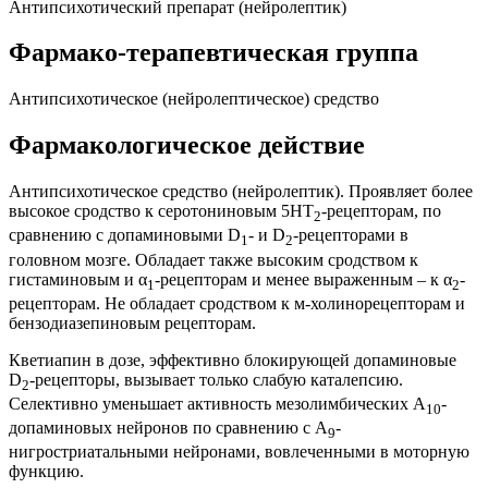
Антипсихотический препарат (нейролептик)
Фармако-терапевтическая группа
Антипсихотическое (нейролептическое) средство
Фармакологическое действие
Антипсихотическое средство (нейролептик). Проявляет более
высокое сродство к серотониновым 5HT
-рецепторам, по
2
сравнению с допаминовыми D
- и D
-рецепторами в
1
2
головном мозге. Обладает также высоким сродством к
гистаминовым и α
-рецепторам и менее выраженным – к α
-
1
2
рецепторам. Не обладает сродством к м-холинорецепторам и
бензодиазепиновым рецепторам.
Кветиапин в дозе, эффективно блокирующей допаминовые
D
-рецепторы, вызывает только слабую каталепсию.
2
Селективно уменьшает активность мезолимбических A
-
10
допаминовых нейронов по сравнению с A
-
9
нигростриатальными нейронами, вовлеченными в моторную
функцию.