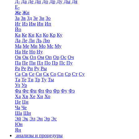
Д-
Да
Де
Ди
До
Др
Ду
Ды
Дя
Е-
Же
Жи
За
Зв
Зд
Зе
Зи
Зо
Иг
Из
Им
Ин
Ип
Йо
Ка
Ке
Ки
Кл
Ко
Кр
Ку
Ла
Ле
Ли
Ль
Лю
Ма
Ме
Ми
Мо
Мс
Му
На
Не
Но
Ну
Ов
Ок
Ол
Ом
Оп
Ор
Ос
Оч
Па
Пе
Пи
Пл
По
Пр
Пс
Пу
Ра
Ре
Ри
Ру
Ры
Са
Св
Се
Си
Ск
Со
Сп
Ср
Ст
Су
Та
Те
Ти
Тр
Ту
Ты
Ул
Ур
Фа
Фе
Фи
Фл
Фо
Фр
Фу
Фэ
Ха
Хв
Хе
Хи
Хо
Це
Ци
Ча
Че
Ша
Ши
Эй
Эк
Эл
Эн
Эр
Эс
Юн
Ян
анализы и процедуры