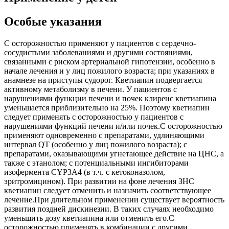
Особые указания
С осторожностью применяют у пациентов с сердечно-
сосудистыми заболеваниями и другими состояниями,
связанными с риском артериальной гипотензии, особенно в
начале лечения и у лиц пожилого возраста; при указаниях в
анамнезе на приступы судорог. Кветиапин подвергается
активному метаболизму в печени. У пациентов с
нарушениями функции печени и почек клиренс кветиапина
уменьшается приблизительно на 25%. Поэтому кветиапин
следует применять с осторожностью у пациентов с
нарушениями функций печени и/или почек.С осторожностью
применяют одновременно с препаратами, удлиняющими
интервал QT (особенно у лиц пожилого возраста); с
препаратами, оказывающими угнетающее действие на ЦНС, а
также с этанолом; с потенциальными ингибиторами
изофермента CYP3A4 (в т.ч. с кетоконазолом,
эритромицином). При развитии на фоне лечения ЗНС
кветиапин следует отменить и назначить соответствующее
лечение.При длительном применении существует вероятность
развития поздней дискинезии. В таких случаях необходимо
уменьшить дозу кветиапина или отменить его.С
осторожностью применять в комбинации с другими