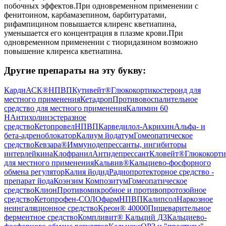
побочных эффектов.При одновременном применении с
фенитоином, карбамазепином, барбитуратами,
рифампицином повышается клиренс кветиапина,
уменьшается его концентрация в плазме крови.При
одновременном применении с тиоридазином возможно
повышение клиренса кветиапина.
Другие препараты на эту букву:
КардиАСК®
НПВП
Кутивейт®
Глюкокортикостероид для
местного применения
Кетадроп
Противовоспалительное
средство для местного применения
Калимин 60
Н
Антихолинэстеразное
средство
Кетопровел
НПВП
Карведилол-Акрихин
Альфа- и
бета-адреноблокатор
Калиум йодатум
Гомеопатическое
средство
Кевзара®
Иммунодепрессанты, ингибиторы
интерлейкина
Клофранил
Антидепрессант
Кловейт®
Глюкокорти
для местного применения
Кальвив®
Кальциево-фосфорного
обмена регулятор
Калия йодид
Радиопротекторное средство -
препарат йода
Коэнзим Композитум
Гомеопатическое
средство
Клион
Противомикробное и противопротозойное
средство
Кетопрофен-СОЛОфарм
НПВП
Калипсол
Наркозное
неингаляционное средство
Креон® 40000
Пищеварительное
ферментное средство
Компливит® Кальций Д3
Кальциево-