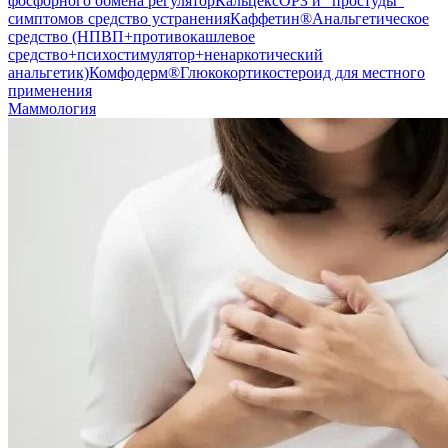
фосфорного обмена регулятор
Кальцекс
ОРЗ и "простуды"
симптомов средство устранения
Каффетин®
Анальгетическое
средство (НПВП+противокашлевое
средство+психостимулятор+ненаркотический
анальгетик)
Комфодерм®
Глюкокортикостероид для местного
применения
Маммология