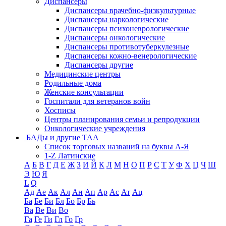
Диспансеры
Диспансеры врачебно-физкультурные
Диспансеры наркологические
Диспансеры психоневрологические
Диспансеры онкологические
Диспансеры противотуберкулезные
Диспансеры кожно-венерологические
Диспансеры другие
Медицинские центры
Родильные дома
Женские консультации
Госпитали для ветеранов войн
Хосписы
Центры планирования семьи и репродукции
Онкологические учреждения
БАДы и другие ТАА
Список торговых названий на буквы А-Я
1-Z Латинские
А
Б
В
Г
Д
Е
Ж
З
И
Й
К
Л
М
Н
О
П
Р
С
Т
У
Ф
Х
Ц
Ч
Ш
Э
Ю
Я
L
Q
Ад
Ае
Ак
Ал
Ан
Ап
Ар
Ас
Ат
Ац
Ба
Бе
Би
Бл
Бо
Бр
Бь
Ва
Ве
Ви
Во
Га
Ге
Ги
Гл
Го
Гр