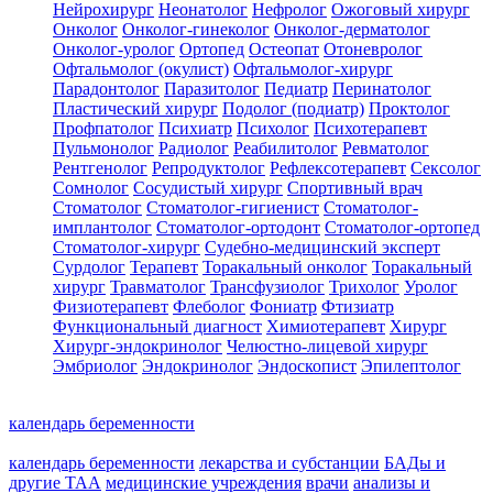
Нейрохирург
Неонатолог
Нефролог
Ожоговый хирург
Онколог
Онколог-гинеколог
Онколог-дерматолог
Онколог-уролог
Ортопед
Остеопат
Отоневролог
Офтальмолог (окулист)
Офтальмолог-хирург
Парадонтолог
Паразитолог
Педиатр
Перинатолог
Пластический хирург
Подолог (подиатр)
Проктолог
Профпатолог
Психиатр
Психолог
Психотерапевт
Пульмонолог
Радиолог
Реабилитолог
Ревматолог
Рентгенолог
Репродуктолог
Рефлексотерапевт
Сексолог
Сомнолог
Сосудистый хирург
Спортивный врач
Стоматолог
Стоматолог-гигиенист
Стоматолог-
имплантолог
Стоматолог-ортодонт
Стоматолог-ортопед
Стоматолог-хирург
Судебно-медицинский эксперт
Сурдолог
Терапевт
Торакальный онколог
Торакальный
хирург
Травматолог
Трансфузиолог
Трихолог
Уролог
Физиотерапевт
Флеболог
Фониатр
Фтизиатр
Функциональный диагност
Химиотерапевт
Хирург
Хирург-эндокринолог
Челюстно-лицевой хирург
Эмбриолог
Эндокринолог
Эндоскопист
Эпилептолог
календарь беременности
календарь беременности
лекарства и субстанции
БАДы и
другие ТАА
медицинские учреждения
врачи
анализы и