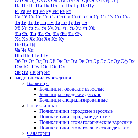
Об
Ов
Од
Оз
Ок
Ол
Ом
Он
Оп
Ор
Ос
От
Оф
Оц
Па
Пе
Пз
Пи
Пк
Пл
Пн
По
Пр
Пс
Пу
Р-
Ра
Ре
Ри
Ро
Ру
Ры
Рэ
Ря
Са
Сб
Св
Се
Си
Ск
Сл
См
Сн
Со
Сп
Ср
Ст
Су
Сы
Сю
Та
Тв
Тг
Те
Ти
Тм
То
Тр
Ту
Ты
Тэ
Уб
Уг
Уз
Ук
Ул
Ум
Ун
Уп
Ур
Ус
Ут
Уф
Фа
Фе
Фи
Фл
Фо
Фр
Фс
Фт
Фу
Ха
Хв
Хе
Хи
Хл
Хо
Ху
Це
Ци
Цф
Ча
Че
Чи
Ша
Шв
Ши
Шу
Эб
Эв
Эг
Эд
Эз
Эй
Эк
Эл
Эм
Эн
Эп
Эр
Эс
Эт
Эу
Эф
Эх
Юв
Юг
Юм
Юн
Юп
Ют
Як
Ям
Ян
Яр
Яс
медицинские учреждения
Больницы
Больницы городские взрослые
Больницы городские детские
Больницы специализированные
Поликлиники
Поликлиники городские взрослые
Поликлиники городские детские
Поликлиники стоматологические взрослые
Поликлиники стоматологические детские
Санатории