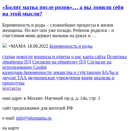
«Болит матка после родов»… а вы ловили себя
на этой мысли?
Беременность и роды – сложнейшие процессы в жизни
женщины. Но вот они уже позади. Ребенок родился – и
счастливая мама держит малыша на руках и …
+МАМА 18.08.2022
Беременность и роды
статьи
новости
вопросы и ответы
о нас
карта сайта
Политика
обработки ПД
Согласие на обработку ПД
Согласие на
использование Cookie
календарь беременности
лекарства и субстанции
БАДы и
другие ТАА
медицинские учреждения
врачи
анализы и
процедуры
контакты
наш адрес в Москве: Научный пр-д, д. 14а, стр. 1
сайт предназначен для жителей РФ
e-mail:
info@plusmama.ru
на карте