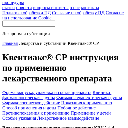
процедуры
статьи
новости
вопросы и ответы
о нас
контакты
Политика обработки ПД
Согласие на обработку ПД
Согласие
на использование Cookie
Лекарства и субстанции
Главная
Лекарства и субстанции
Квентиакс® СР
Квентиакс® СР инструкция
по применению
лекарственного препарата
Форма выпуска, упаковка и состав препарата
Клинико-
фармакологическая группа
Фармако-терапевтическая группа
Фармакологическое действие
Показания к применению
Способ применения и дозы
Побочное действие
Противопоказания к применению
Применение у детей
Особые указания
Лекарственное взаимодействие
Владелец регистрационного удостоверения:
KRKA d.d.,