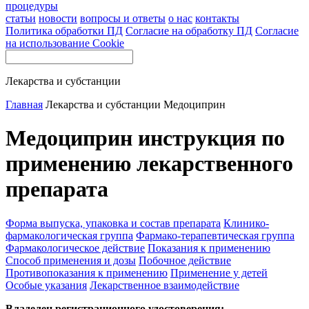
процедуры
статьи
новости
вопросы и ответы
о нас
контакты
Политика обработки ПД
Согласие на обработку ПД
Согласие
на использование Cookie
Лекарства и субстанции
Главная
Лекарства и субстанции
Медоциприн
Медоциприн инструкция по
применению лекарственного
препарата
Форма выпуска, упаковка и состав препарата
Клинико-
фармакологическая группа
Фармако-терапевтическая группа
Фармакологическое действие
Показания к применению
Способ применения и дозы
Побочное действие
Противопоказания к применению
Применение у детей
Особые указания
Лекарственное взаимодействие
Владелец регистрационного удостоверения: