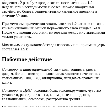
введения - 2 раза/сут; продолжительность лечения - 1-2
недели, при необходимости и более. Можно вводить в/в
струйно, но более предпочтительно капельное введение в
течение 30 мин.
При местном применении закапывают по 1-2 капли в нижний
конъюнктивальный мешок пораженного глаза каждые 1-4 ч.
После улучшения состояния интервалы между инстилляциями
можно увеличить.
Максимальная суточная доза
для взрослых при приеме внутрь
составляет 1.5 г.
Побочное действие
Со стороны пищеварительной системы:
тошнота, рвота,
диарея, боли в животе, повышение активности печеночных
трансаминаз, ЩФ, ЛДГ, билирубина, псевдомембранозный
колит.
Со стороны ЦНС:
головная боль, головокружение, чувство
усталости, расстройства сна, кошмарные сновидения,
галлюцинации, обмороки, расстройства зрения.