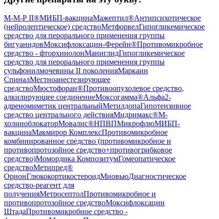
М-М-Р II®
МИБП-вакцина
Мажептил®
Антипсихотическое
(нейролептическое) средство
Метфорвел
Гипогликемическое
средство для перорального применения группы
бигуанидов
Моксифлоксацин-Ферейн®
Противомикробное
средство - фторхинолон
Маниглид
Гипогликемическое
средство для перорального применения группы
сульфонилмочевины II поколения
Маркаин
Спинал
Местноанестезирующее
средство
Мюстофоран®
Противоопухолевое средство,
алкилирующее соединение
Моксогамма®
Альфа2-
адреномиметик центральный
Метилдопа
Гипотензивное
средство центрального действия
Мидримакс®
М-
холиноблокатор
Мовалис®
НПВП
Микрофлю
МИБП-
вакцина
Макмирор Комплекс
Противомикробное
комбинированное средство (противомикробное и
противопротозойное средство+противогрибковое
средство)
Момордика Композитум
Гомеопатическое
средство
Метипред®
Орион
Глюкокортикостероид
Миовью
Диагностическое
средство-реагент для
получения
Метросептол
Противомикробное и
противопротозойное средство
Моксифлоксацин
Штада
Противомикробное средство -