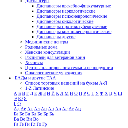
Диспансеры
Диспансеры врачебно-физкультурные
Диспансеры наркологические
Диспансеры психоневрологические
Диспансеры онкологические
Диспансеры противотуберкулезные
Диспансеры кожно-венерологические
Диспансеры другие
Медицинские центры
Родильные дома
Женские консультации
Госпитали для ветеранов войн
Хосписы
Центры планирования семьи и репродукции
Онкологические учреждения
БАДы и другие ТАА
Список торговых названий на буквы А-Я
1-Z Латинские
А
Б
В
Г
Д
Е
Ж
З
И
Й
К
Л
М
Н
О
П
Р
С
Т
У
Ф
Х
Ц
Ч
Ш
Э
Ю
Я
L
Q
Ад
Ае
Ак
Ал
Ан
Ап
Ар
Ас
Ат
Ац
Ба
Бе
Би
Бл
Бо
Бр
Бь
Ва
Ве
Ви
Во
Га
Ге
Ги
Гл
Го
Гр