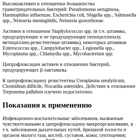
Высокоактивен в отношении большинства
грамотрицательных бактерий: Pseudomonas aeruginosa,
Haemophilus influenzae, Escherichia coli, Shigella spp., Salmonella
spp., Neisseria meningitidis, Neisseria gonorrhoeae.
Активен в отношении Staphylococcus spp. (в т.ч. штаммы,
продуцирующие и не продуцирующие пенициллиназу,
метициллин-резистентные штаммы), некоторых штаммов
Enterococcus spp., Campylobacter spp., Legionella spp.,
Mycoplasma spp., Chlamydia spp., Mycobacterium spp.
Ципрофлоксацин активен в отношении бактерий,
продуцирующих β-лактамазы.
К ципрофлоксацину резистентны Ureaplasma urealyticum,
Clostridium difficile, Nocardia asteroides. Действие в отношении
Treponema pallidum изучено недостаточно.
Показания к применению
Инфекционно-воспалительные заболевания, вызванные
чувствительными к ципрофлоксацину микроорганизмами, в
т.ч. заболевания дыхательных путей, брюшной полости и
органов малого таза, костей, суставов, кожи; септицемия;