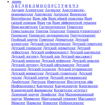
врачи
А
В
Г
Д
И
К
Л
М
Н
О
П
Р
С
Т
У
Ф
Х
Ч
Э
Акушер
Аллерголог
Андролог
Анестезиолог-
реаниматолог
Аритмолог
Артролог
Венеролог
Вертебролог
Врач лфк
Врач общей практики
Врач
скорой помощи
Врач узи
Врач эфферентной терапии
Врач-косметолог
Гастроэнтеролог
Гематолог
Гемостазиолог
Генетик
Гепатолог
Гериатр (геронтолог)
Гинеколог
Гинеколог-эндокринолог
Гирудотерапевт
Гнойный хирург
Гомеопат
Дерматолог
Детский
аллерголог
Детский гастроэнтеролог
Детский гематолог
Детский гинеколог
Детский дерматолог
Детский
дефектолог
Детский инфекционист
Детский кардиолог
Детский логопед
Детский лор
Детский массажист
Детский невролог
Детский нефролог
Детский онколог
Детский ортопед
Детский офтальмолог
Детский
психиатр
Детский психолог
Детский пульмонолог
Детский ревматолог
Детский стоматолог
Детский
уролог
Детский хирург
Детский эндокринолог
Диабетолог
Диетолог
Иммунолог
Инструктор лфк
Инфекционист
Кардиолог
Кардиохирург
Кинезиолог
Клинический фармаколог
Косметолог-эстетист
Лазерный хирург
Лимфолог
Лор
Малоинвазивный
хирург
Маммолог
Мануальный терапевт
Массажист
Миколог
Нарколог
Невролог
Нейропсихолог