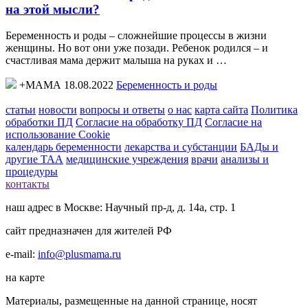
на этой мысли?
Беременность и роды – сложнейшие процессы в жизни
женщины. Но вот они уже позади. Ребенок родился – и
счастливая мама держит малыша на руках и …
+МАМА 18.08.2022
Беременность и роды
статьи
новости
вопросы и ответы
о нас
карта сайта
Политика
обработки ПД
Согласие на обработку ПД
Согласие на
использование Cookie
календарь беременности
лекарства и субстанции
БАДы и
другие ТАА
медицинские учреждения
врачи
анализы и
процедуры
контакты
наш адрес в Москве: Научный пр-д, д. 14а, стр. 1
сайт предназначен для жителей РФ
e-mail:
info@plusmama.ru
на карте
Материалы, размещенные на данной странице, носят