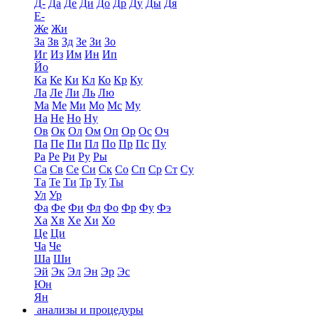
Д-
Да
Де
Ди
До
Др
Ду
Ды
Дя
Е-
Же
Жи
За
Зв
Зд
Зе
Зи
Зо
Иг
Из
Им
Ин
Ип
Йо
Ка
Ке
Ки
Кл
Ко
Кр
Ку
Ла
Ле
Ли
Ль
Лю
Ма
Ме
Ми
Мо
Мс
Му
На
Не
Но
Ну
Ов
Ок
Ол
Ом
Оп
Ор
Ос
Оч
Па
Пе
Пи
Пл
По
Пр
Пс
Пу
Ра
Ре
Ри
Ру
Ры
Са
Св
Се
Си
Ск
Со
Сп
Ср
Ст
Су
Та
Те
Ти
Тр
Ту
Ты
Ул
Ур
Фа
Фе
Фи
Фл
Фо
Фр
Фу
Фэ
Ха
Хв
Хе
Хи
Хо
Це
Ци
Ча
Че
Ша
Ши
Эй
Эк
Эл
Эн
Эр
Эс
Юн
Ян
анализы и процедуры