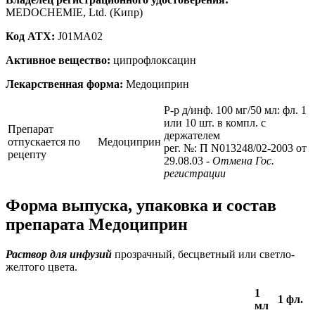
MEDOCHEMIE, Ltd. (Кипр)
Код ATX:
J01MA02
Активное вещество:
ципрофлоксацин
Лекарственная форма:
Медоциприн
Р-р д/инф. 100 мг/50 мл: фл. 1
или 10 шт. в компл. с
Препарат
держателем
отпускается по
Медоциприн
рег. №: П N013248/02-2003 от
рецепту
29.08.03
- Отмена Гос.
регистрации
Форма выпуска, упаковка и состав
препарата Медоциприн
Раствор для инфузий
прозрачный, бесцветный или светло-
желтого цвета.
1
1 фл.
мл