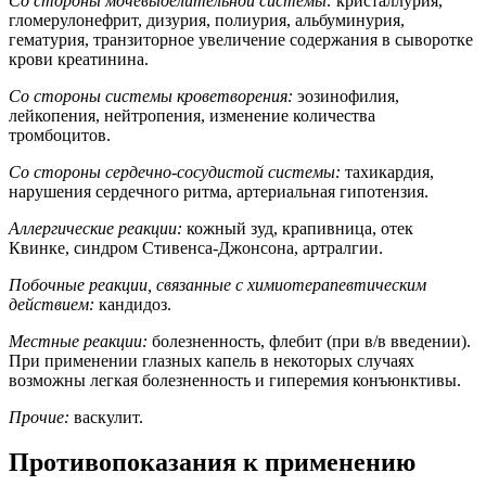
Со стороны мочевыделительной системы:
кристаллурия,
гломерулонефрит, дизурия, полиурия, альбуминурия,
гематурия, транзиторное увеличение содержания в сыворотке
крови креатинина.
Со стороны системы кроветворения:
эозинофилия,
лейкопения, нейтропения, изменение количества
тромбоцитов.
Cо стороны сердечно-сосудистой системы:
тахикардия,
нарушения сердечного ритма, артериальная гипотензия.
Аллергические реакции:
кожный зуд, крапивница, отек
Квинке, синдром Стивенса-Джонсона, артралгии.
Побочные реакции, связанные с химиотерапевтическим
действием:
кандидоз.
Местные реакции:
болезненность, флебит (при в/в введении).
При применении глазных капель в некоторых случаях
возможны легкая болезненность и гиперемия конъюнктивы.
Прочие:
васкулит.
Противопоказания к применению