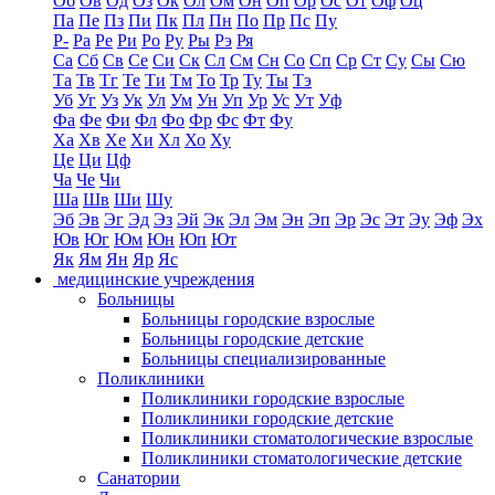
Об
Ов
Од
Оз
Ок
Ол
Ом
Он
Оп
Ор
Ос
От
Оф
Оц
Па
Пе
Пз
Пи
Пк
Пл
Пн
По
Пр
Пс
Пу
Р-
Ра
Ре
Ри
Ро
Ру
Ры
Рэ
Ря
Са
Сб
Св
Се
Си
Ск
Сл
См
Сн
Со
Сп
Ср
Ст
Су
Сы
Сю
Та
Тв
Тг
Те
Ти
Тм
То
Тр
Ту
Ты
Тэ
Уб
Уг
Уз
Ук
Ул
Ум
Ун
Уп
Ур
Ус
Ут
Уф
Фа
Фе
Фи
Фл
Фо
Фр
Фс
Фт
Фу
Ха
Хв
Хе
Хи
Хл
Хо
Ху
Це
Ци
Цф
Ча
Че
Чи
Ша
Шв
Ши
Шу
Эб
Эв
Эг
Эд
Эз
Эй
Эк
Эл
Эм
Эн
Эп
Эр
Эс
Эт
Эу
Эф
Эх
Юв
Юг
Юм
Юн
Юп
Ют
Як
Ям
Ян
Яр
Яс
медицинские учреждения
Больницы
Больницы городские взрослые
Больницы городские детские
Больницы специализированные
Поликлиники
Поликлиники городские взрослые
Поликлиники городские детские
Поликлиники стоматологические взрослые
Поликлиники стоматологические детские
Санатории