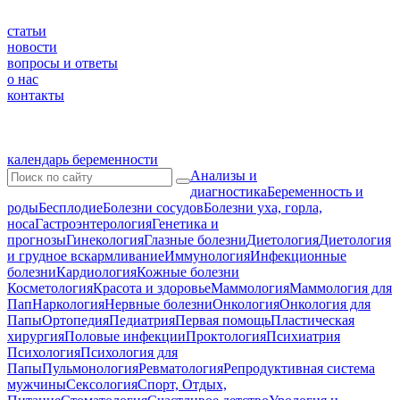
статьи
новости
вопросы и ответы
о нас
контакты
календарь беременности
Анализы и
диагностика
Беременность и
роды
Бесплодие
Болезни сосудов
Болезни уха, горла,
носа
Гастроэнтерология
Генетика и
прогнозы
Гинекология
Глазные болезни
Диетология
Диетология
и грудное вскармливание
Иммунология
Инфекционные
болезни
Кардиология
Кожные болезни
Косметология
Красота и здоровье
Маммология
Маммология для
Пап
Наркология
Нервные болезни
Онкология
Онкология для
Папы
Ортопедия
Педиатрия
Первая помощь
Пластическая
хирургия
Половые инфекции
Проктология
Психиатрия
Психология
Психология для
Папы
Пульмонология
Ревматология
Репродуктивная система
мужчины
Сексология
Спорт, Отдых,