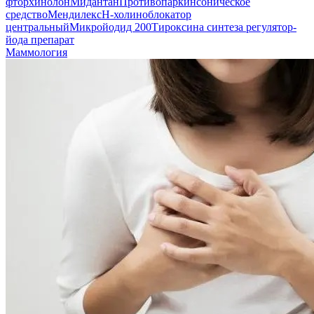
фторхинолон
Мидантан
Противопаркинсоническое
средство
Мендилекс
Н-холиноблокатор
центральный
Микройодид 200
Тироксина синтеза регулятор-
йода препарат
Маммология