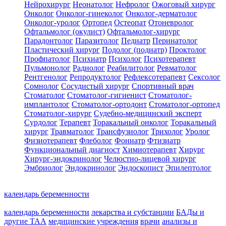
Нейрохирург
Неонатолог
Нефролог
Ожоговый хирург
Онколог
Онколог-гинеколог
Онколог-дерматолог
Онколог-уролог
Ортопед
Остеопат
Отоневролог
Офтальмолог (окулист)
Офтальмолог-хирург
Парадонтолог
Паразитолог
Педиатр
Перинатолог
Пластический хирург
Подолог (подиатр)
Проктолог
Профпатолог
Психиатр
Психолог
Психотерапевт
Пульмонолог
Радиолог
Реабилитолог
Ревматолог
Рентгенолог
Репродуктолог
Рефлексотерапевт
Сексолог
Сомнолог
Сосудистый хирург
Спортивный врач
Стоматолог
Стоматолог-гигиенист
Стоматолог-
имплантолог
Стоматолог-ортодонт
Стоматолог-ортопед
Стоматолог-хирург
Судебно-медицинский эксперт
Сурдолог
Терапевт
Торакальный онколог
Торакальный
хирург
Травматолог
Трансфузиолог
Трихолог
Уролог
Физиотерапевт
Флеболог
Фониатр
Фтизиатр
Функциональный диагност
Химиотерапевт
Хирург
Хирург-эндокринолог
Челюстно-лицевой хирург
Эмбриолог
Эндокринолог
Эндоскопист
Эпилептолог
календарь беременности
календарь беременности
лекарства и субстанции
БАДы и
другие ТАА
медицинские учреждения
врачи
анализы и