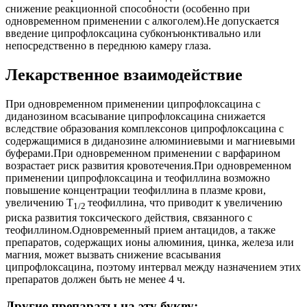
снижение реакционной способности (особенно при
одновременном применении с алкоголем).Не допускается
введение ципрофлоксацина субконъюнктивально или
непосредственно в переднюю камеру глаза.
Лекарственное взаимодействие
При одновременном применении ципрофлоксацина с
диданозином всасывание ципрофлоксацина снижается
вследствие образования комплексонов ципрофлоксацина с
содержащимися в диданозине алюминиевыми и магниевыми
буферами.При одновременном применении с варфарином
возрастает риск развития кровотечения.При одновременном
применении ципрофлоксацина и теофиллина возможно
повышение концентрации теофиллина в плазме крови,
увеличению T
теофиллина, что приводит к увеличению
1/2
риска развития токсического действия, связанного с
теофиллином.Одновременный прием антацидов, а также
препаратов, содержащих ионы алюминия, цинка, железа или
магния, может вызвать снижение всасывания
ципрофлоксацина, поэтому интервал между назначением этих
препаратов должен быть не менее 4 ч.
Другие препараты на эту букву: