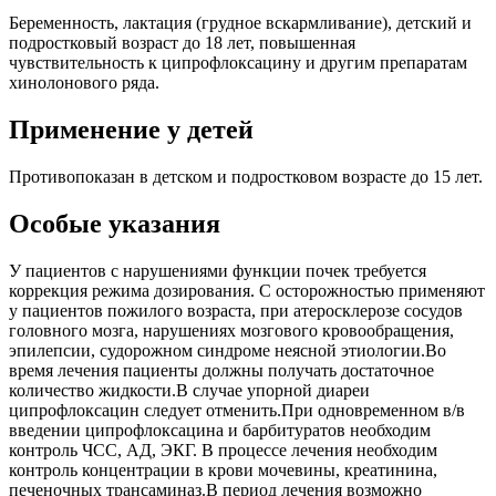
Беременность, лактация (грудное вскармливание), детский и
подростковый возраст до 18 лет, повышенная
чувствительность к ципрофлоксацину и другим препаратам
хинолонового ряда.
Применение у детей
Противопоказан в детском и подростковом возрасте до 15 лет.
Особые указания
У пациентов с нарушениями функции почек требуется
коррекция режима дозирования. С осторожностью применяют
у пациентов пожилого возраста, при атеросклерозе сосудов
головного мозга, нарушениях мозгового кровообращения,
эпилепсии, судорожном синдроме неясной этиологии.Во
время лечения пациенты должны получать достаточное
количество жидкости.В случае упорной диареи
ципрофлоксацин следует отменить.При одновременном в/в
введении ципрофлоксацина и барбитуратов необходим
контроль ЧСС, АД, ЭКГ. В процессе лечения необходим
контроль концентрации в крови мочевины, креатинина,
печеночных трансаминаз.В период лечения возможно