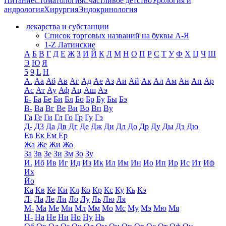
Питание
Стоматология
Счастливое детство
Урология и
андрология
Хирургия
Эндокринология
лекарства и субстанции
Список торговых названий на буквы А-Я
1-Z Латинские
А
Б
В
Г
Д
Е
Ж
З
И
Й
К
Л
М
Н
О
П
Р
С
Т
У
Ф
Х
Ц
Ч
Ш
Э
Ю
Я
5
9
L
H
А.
Аа
Аб
Ав
Аг
Ад
Ае
Аз
Аи
Ай
Ак
Ал
Ам
Ан
Ап
Ар
Ас
Ат
Ау
Аф
Ац
Аш
Аэ
Б-
Ба
Бе
Би
Бл
Бо
Бр
Бу
Бы
Бэ
В-
Ва
Вг
Ве
Ви
Во
Вп
Ву
Га
Ге
Ги
Гл
Го
Гр
Гу
Гэ
Д-
Д3
Да
Дв
Дг
Де
Дж
Ди
Дл
До
Др
Ду
Ды
Дэ
Дю
Ев
Ек
Ем
Ер
Жа
Же
Жи
Жо
За
Зв
Зе
Зи
Зм
Зо
Зу
И.
Иб
Ив
Иг
Ид
Из
Ик
Ил
Им
Ин
Ио
Ип
Ир
Ис
Ит
Иф
Их
Йо
Ка
Кв
Ке
Ки
Кл
Ко
Кр
Кс
Ку
Кь
Кэ
Л-
Ла
Ле
Ли
Ло
Лу
Ль
Лю
Ля
М-
Ма
Ме
Ми
Мл
Мм
Мо
Мс
Му
Мэ
Мю
Мя
Н-
На
Не
Ни
Но
Ну
Нь