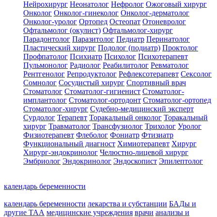
Нейрохирург
Неонатолог
Нефролог
Ожоговый хирург
Онколог
Онколог-гинеколог
Онколог-дерматолог
Онколог-уролог
Ортопед
Остеопат
Отоневролог
Офтальмолог (окулист)
Офтальмолог-хирург
Парадонтолог
Паразитолог
Педиатр
Перинатолог
Пластический хирург
Подолог (подиатр)
Проктолог
Профпатолог
Психиатр
Психолог
Психотерапевт
Пульмонолог
Радиолог
Реабилитолог
Ревматолог
Рентгенолог
Репродуктолог
Рефлексотерапевт
Сексолог
Сомнолог
Сосудистый хирург
Спортивный врач
Стоматолог
Стоматолог-гигиенист
Стоматолог-
имплантолог
Стоматолог-ортодонт
Стоматолог-ортопед
Стоматолог-хирург
Судебно-медицинский эксперт
Сурдолог
Терапевт
Торакальный онколог
Торакальный
хирург
Травматолог
Трансфузиолог
Трихолог
Уролог
Физиотерапевт
Флеболог
Фониатр
Фтизиатр
Функциональный диагност
Химиотерапевт
Хирург
Хирург-эндокринолог
Челюстно-лицевой хирург
Эмбриолог
Эндокринолог
Эндоскопист
Эпилептолог
календарь беременности
календарь беременности
лекарства и субстанции
БАДы и
другие ТАА
медицинские учреждения
врачи
анализы и