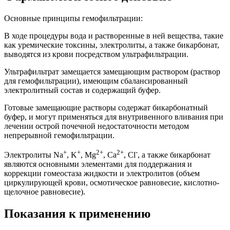
Основные принципы гемофильтрации:
В ходе процедуры вода и растворенные в ней вещества, такие
как уремические токсины, электролиты, а также бикарбонат,
выводятся из крови посредством ультрафильтрации.
Ультрафильтрат замещается замещающим раствором (раствор
для гемофильтрации), имеющим сбалансированный
электролитный состав и содержащий буфер.
Готовые замещающие растворы содержат бикарбонатный
буфер, и могут применяться для внутривенного вливания при
лечении острой почечной недостаточности методом
непрерывной гемофильтрации.
+
+
2+
2+
-
Электролиты Na
, K
, Mg
, Са
, Сl
, а также бикарбонат
являются основными элементами для поддержания и
коррекции гомеостаза жидкости и электролитов (объем
циркулирующей крови, осмотическое равновесие, кислотно-
щелочное равновесие).
Показания к применению