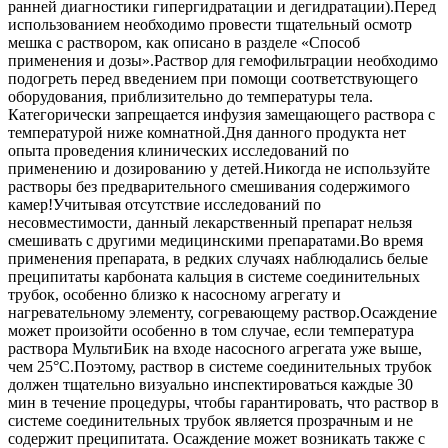
ранней диагностики гипергидратации и дегидратации).Перед
использованием необходимо провести тщательный осмотр
мешка с раствором, как описано в разделе «Способ
применения и дозы».Раствор для гемофильтрации необходимо
подогреть перед введением при помощи соответствующего
оборудования, приблизительно до температуры тела.
Категорически запрещается инфузия замещающего раствора с
температурой ниже комнатной.Дня данного продукта нет
опыта проведения клинических исследований по
применению и дозированию у детей.Никогда не используйте
растворы без предварительного смешивания содержимого
камер!Учитывая отсутствие исследований по
несовместимости, данный лекарственный препарат нельзя
смешивать с другими медицинскими препаратами.Во время
применения препарата, в редких случаях наблюдались белые
преципитаты карбоната кальция в системе соединительных
трубок, особенно близко к насосному агрегату и
нагревательному элементу, согревающему раствор.Осаждение
может произойти особенно в том случае, если температура
раствора МультиБик на входе насосного агрегата уже выше,
чем 25°С.Поэтому, раствор в системе соединительных трубок
должен тщательно визуально инспектироваться каждые 30
мин в течение процедуры, чтобы гарантировать, что раствор в
системе соединительных трубок является прозрачным и не
содержит преципитата. Осаждение может возникать также с