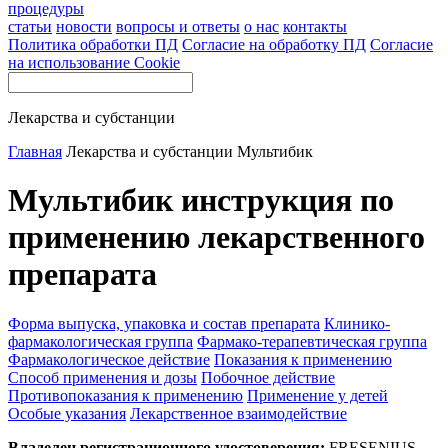
процедуры
статьи
новости
вопросы и ответы
о нас
контакты
Политика обработки ПД
Согласие на обработку ПД
Согласие
на использование Cookie
Лекарства и субстанции
Главная
Лекарства и субстанции
Мультибик
Мультибик инструкция по
применению лекарственного
препарата
Форма выпуска, упаковка и состав препарата
Клинико-
фармакологическая группа
Фармако-терапевтическая группа
Фармакологическое действие
Показания к применению
Способ применения и дозы
Побочное действие
Противопоказания к применению
Применение у детей
Особые указания
Лекарственное взаимодействие
Владелец регистрационного удостоверения:
FRESENIUS