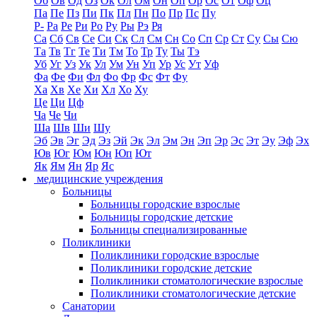
Об
Ов
Од
Оз
Ок
Ол
Ом
Он
Оп
Ор
Ос
От
Оф
Оц
Па
Пе
Пз
Пи
Пк
Пл
Пн
По
Пр
Пс
Пу
Р-
Ра
Ре
Ри
Ро
Ру
Ры
Рэ
Ря
Са
Сб
Св
Се
Си
Ск
Сл
См
Сн
Со
Сп
Ср
Ст
Су
Сы
Сю
Та
Тв
Тг
Те
Ти
Тм
То
Тр
Ту
Ты
Тэ
Уб
Уг
Уз
Ук
Ул
Ум
Ун
Уп
Ур
Ус
Ут
Уф
Фа
Фе
Фи
Фл
Фо
Фр
Фс
Фт
Фу
Ха
Хв
Хе
Хи
Хл
Хо
Ху
Це
Ци
Цф
Ча
Че
Чи
Ша
Шв
Ши
Шу
Эб
Эв
Эг
Эд
Эз
Эй
Эк
Эл
Эм
Эн
Эп
Эр
Эс
Эт
Эу
Эф
Эх
Юв
Юг
Юм
Юн
Юп
Ют
Як
Ям
Ян
Яр
Яс
медицинские учреждения
Больницы
Больницы городские взрослые
Больницы городские детские
Больницы специализированные
Поликлиники
Поликлиники городские взрослые
Поликлиники городские детские
Поликлиники стоматологические взрослые
Поликлиники стоматологические детские
Санатории