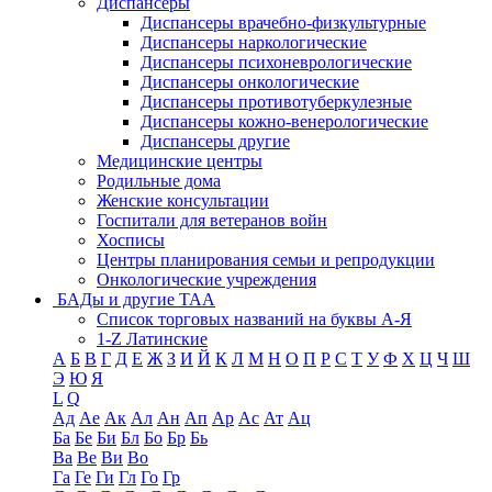
Диспансеры
Диспансеры врачебно-физкультурные
Диспансеры наркологические
Диспансеры психоневрологические
Диспансеры онкологические
Диспансеры противотуберкулезные
Диспансеры кожно-венерологические
Диспансеры другие
Медицинские центры
Родильные дома
Женские консультации
Госпитали для ветеранов войн
Хосписы
Центры планирования семьи и репродукции
Онкологические учреждения
БАДы и другие ТАА
Список торговых названий на буквы А-Я
1-Z Латинские
А
Б
В
Г
Д
Е
Ж
З
И
Й
К
Л
М
Н
О
П
Р
С
Т
У
Ф
Х
Ц
Ч
Ш
Э
Ю
Я
L
Q
Ад
Ае
Ак
Ал
Ан
Ап
Ар
Ас
Ат
Ац
Ба
Бе
Би
Бл
Бо
Бр
Бь
Ва
Ве
Ви
Во
Га
Ге
Ги
Гл
Го
Гр