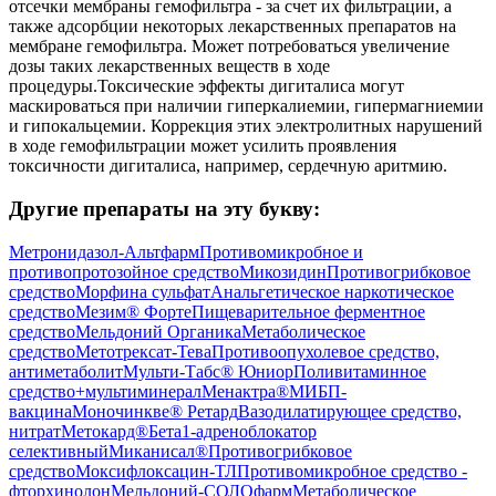
отсечки мембраны гемофильтра - за счет их фильтрации, а
также адсорбции некоторых лекарственных препаратов на
мембране гемофильтра. Может потребоваться увеличение
дозы таких лекарственных веществ в ходе
процедуры.Токсические эффекты дигиталиса могут
маскироваться при наличии гиперкалиемии, гипермагниемии
и гипокальцемии. Коррекция этих электролитных нарушений
в ходе гемофильтрации может усилить проявления
токсичности дигиталиса, например, сердечную аритмию.
Другие препараты на эту букву:
Метронидазол-Альтфарм
Противомикробное и
противопротозойное средство
Микозидин
Противогрибковое
средство
Морфина сульфат
Анальгетическое наркотическое
средство
Мезим® Форте
Пищеварительное ферментное
средство
Мельдоний Органика
Метаболическое
средство
Метотрексат-Тева
Противоопухолевое средство,
антиметаболит
Мульти-Табс® Юниор
Поливитаминное
средство+мультиминерал
Менактра®
МИБП-
вакцина
Моночинкве® Ретард
Вазодилатирующее средство,
нитрат
Метокард®
Бета1-адреноблокатор
селективный
Миканисал®
Противогрибковое
средство
Моксифлоксацин-ТЛ
Противомикробное средство -
фторхинолон
Мельдоний-СОЛОфарм
Метаболическое