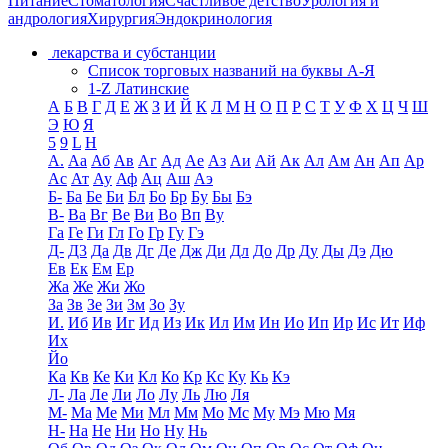
Питание
Стоматология
Счастливое детство
Урология и
андрология
Хирургия
Эндокринология
лекарства и субстанции
Список торговых названий на буквы А-Я
1-Z Латинские
А
Б
В
Г
Д
Е
Ж
З
И
Й
К
Л
М
Н
О
П
Р
С
Т
У
Ф
Х
Ц
Ч
Ш
Э
Ю
Я
5
9
L
H
А.
Аа
Аб
Ав
Аг
Ад
Ае
Аз
Аи
Ай
Ак
Ал
Ам
Ан
Ап
Ар
Ас
Ат
Ау
Аф
Ац
Аш
Аэ
Б-
Ба
Бе
Би
Бл
Бо
Бр
Бу
Бы
Бэ
В-
Ва
Вг
Ве
Ви
Во
Вп
Ву
Га
Ге
Ги
Гл
Го
Гр
Гу
Гэ
Д-
Д3
Да
Дв
Дг
Де
Дж
Ди
Дл
До
Др
Ду
Ды
Дэ
Дю
Ев
Ек
Ем
Ер
Жа
Же
Жи
Жо
За
Зв
Зе
Зи
Зм
Зо
Зу
И.
Иб
Ив
Иг
Ид
Из
Ик
Ил
Им
Ин
Ио
Ип
Ир
Ис
Ит
Иф
Их
Йо
Ка
Кв
Ке
Ки
Кл
Ко
Кр
Кс
Ку
Кь
Кэ
Л-
Ла
Ле
Ли
Ло
Лу
Ль
Лю
Ля
М-
Ма
Ме
Ми
Мл
Мм
Мо
Мс
Му
Мэ
Мю
Мя
Н-
На
Не
Ни
Но
Ну
Нь