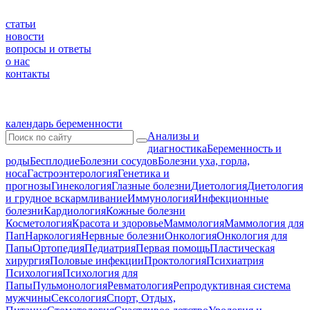
статьи
новости
вопросы и ответы
о нас
контакты
календарь беременности
Анализы и
диагностика
Беременность и
роды
Бесплодие
Болезни сосудов
Болезни уха, горла,
носа
Гастроэнтерология
Генетика и
прогнозы
Гинекология
Глазные болезни
Диетология
Диетология
и грудное вскармливание
Иммунология
Инфекционные
болезни
Кардиология
Кожные болезни
Косметология
Красота и здоровье
Маммология
Маммология для
Пап
Наркология
Нервные болезни
Онкология
Онкология для
Папы
Ортопедия
Педиатрия
Первая помощь
Пластическая
хирургия
Половые инфекции
Проктология
Психиатрия
Психология
Психология для
Папы
Пульмонология
Ревматология
Репродуктивная система
мужчины
Сексология
Спорт, Отдых,