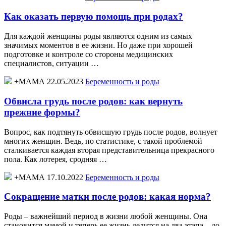
Как оказать первую помощь при родах?
Для каждой женщины роды являются одним из самых
значимых моментов в ее жизни. Но даже при хорошей
подготовке и контроле со стороны медицинских
специалистов, ситуации …
+МАМА 22.05.2023
Беременность и роды
Обвисла грудь после родов: как вернуть
прежние формы?
Вопрос, как подтянуть обвисшую грудь после родов, волнует
многих женщин. Ведь, по статистике, с такой проблемой
сталкивается каждая вторая представительница прекрасного
пола. Как лотерея, сродняя …
+МАМА 17.10.2022
Беременность и роды
Сокращение матки после родов: какая норма?
Роды – важнейший период в жизни любой женщины. Она
становится мамой и теперь ее жизнь делится на два этапа – до