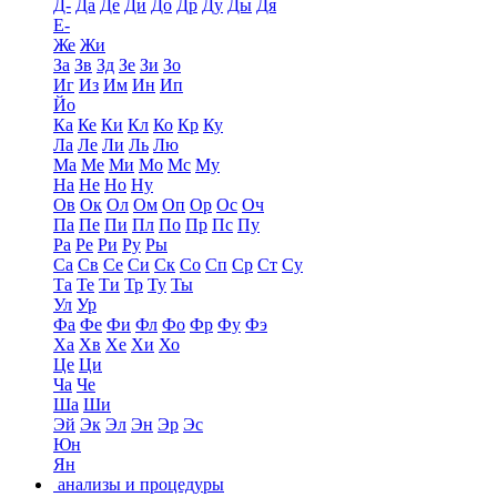
Д-
Да
Де
Ди
До
Др
Ду
Ды
Дя
Е-
Же
Жи
За
Зв
Зд
Зе
Зи
Зо
Иг
Из
Им
Ин
Ип
Йо
Ка
Ке
Ки
Кл
Ко
Кр
Ку
Ла
Ле
Ли
Ль
Лю
Ма
Ме
Ми
Мо
Мс
Му
На
Не
Но
Ну
Ов
Ок
Ол
Ом
Оп
Ор
Ос
Оч
Па
Пе
Пи
Пл
По
Пр
Пс
Пу
Ра
Ре
Ри
Ру
Ры
Са
Св
Се
Си
Ск
Со
Сп
Ср
Ст
Су
Та
Те
Ти
Тр
Ту
Ты
Ул
Ур
Фа
Фе
Фи
Фл
Фо
Фр
Фу
Фэ
Ха
Хв
Хе
Хи
Хо
Це
Ци
Ча
Че
Ша
Ши
Эй
Эк
Эл
Эн
Эр
Эс
Юн
Ян
анализы и процедуры