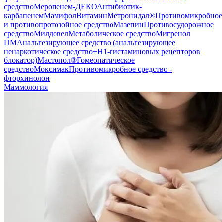
средство
Меропенем-ДЕКО
Антибиотик-
карбапенем
Мамифол
Витамин
Метронидал®
Противомикробное
и противопротозойное средство
Мазепин
Противосудорожное
средство
Милдовел
Метаболическое средство
Мигренол
ПМ
Анальгезирующее средство (анальгезирующее
ненаркотическое средство+H1-гистаминовых рецепторов
блокатор)
Мастопол®
Гомеопатическое
средство
Моксимак
Противомикробное средство -
фторхинолон
Маммология