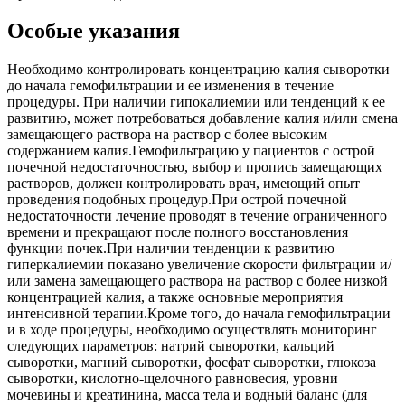
Особые указания
Необходимо контролировать концентрацию калия сыворотки
до начала гемофильтрации и ее изменения в течение
процедуры. При наличии гипокалиемии или тенденций к ее
развитию, может потребоваться добавление калия и/или смена
замещающего раствора на раствор с более высоким
содержанием калия.Гемофильтрацию у пациентов с острой
почечной недостаточностью, выбор и пропись замещающих
растворов, должен контролировать врач, имеющий опыт
проведения подобных процедур.При острой почечной
недостаточности лечение проводят в течение ограниченного
времени и прекращают после полного восстановления
функции почек.При наличии тенденции к развитию
гиперкалиемии показано увеличение скорости фильтрации и/
или замена замещающего раствора на раствор с более низкой
концентрацией калия, а также основные мероприятия
интенсивной терапии.Кроме того, до начала гемофильтрации
и в ходе процедуры, необходимо осуществлять мониторинг
следующих параметров: натрий сыворотки, кальций
сыворотки, магний сыворотки, фосфат сыворотки, глюкоза
сыворотки, кислотно-щелочного равновесия, уровни
мочевины и креатинина, масса тела и водный баланс (для