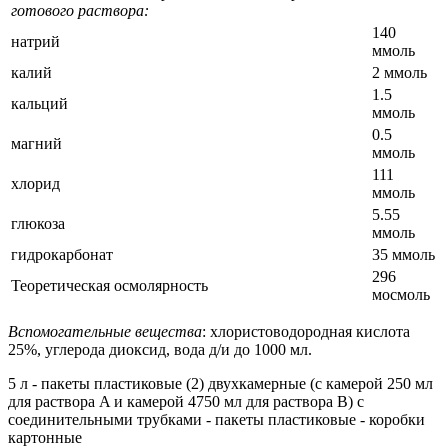
готового раствора:
140
натрий
ммоль
калий
2 ммоль
1.5
кальций
ммоль
0.5
магний
ммоль
111
хлорид
ммоль
5.55
глюкоза
ммоль
гидрокарбонат
35 ммоль
296
Теоретическая осмолярность
мосмоль
Вспомогательные вещества
: хлористоводородная кислота
25%, углерода диоксид, вода д/и до 1000 мл.
5 л - пакеты пластиковые (2) двухкамерные (с камерой 250 мл
для раствора A и камерой 4750 мл для раствора B) с
соединительными трубками - пакеты пластиковые - коробки
картонные