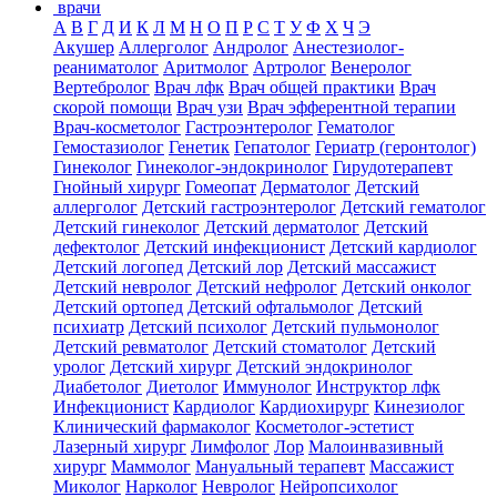
врачи
А
В
Г
Д
И
К
Л
М
Н
О
П
Р
С
Т
У
Ф
Х
Ч
Э
Акушер
Аллерголог
Андролог
Анестезиолог-
реаниматолог
Аритмолог
Артролог
Венеролог
Вертебролог
Врач лфк
Врач общей практики
Врач
скорой помощи
Врач узи
Врач эфферентной терапии
Врач-косметолог
Гастроэнтеролог
Гематолог
Гемостазиолог
Генетик
Гепатолог
Гериатр (геронтолог)
Гинеколог
Гинеколог-эндокринолог
Гирудотерапевт
Гнойный хирург
Гомеопат
Дерматолог
Детский
аллерголог
Детский гастроэнтеролог
Детский гематолог
Детский гинеколог
Детский дерматолог
Детский
дефектолог
Детский инфекционист
Детский кардиолог
Детский логопед
Детский лор
Детский массажист
Детский невролог
Детский нефролог
Детский онколог
Детский ортопед
Детский офтальмолог
Детский
психиатр
Детский психолог
Детский пульмонолог
Детский ревматолог
Детский стоматолог
Детский
уролог
Детский хирург
Детский эндокринолог
Диабетолог
Диетолог
Иммунолог
Инструктор лфк
Инфекционист
Кардиолог
Кардиохирург
Кинезиолог
Клинический фармаколог
Косметолог-эстетист
Лазерный хирург
Лимфолог
Лор
Малоинвазивный
хирург
Маммолог
Мануальный терапевт
Массажист
Миколог
Нарколог
Невролог
Нейропсихолог