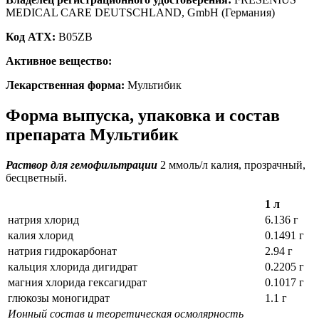
MEDICAL CARE DEUTSCHLAND, GmbH (Германия)
Код ATX:
B05ZB
Активное вещество:
Лекарственная форма:
Мультибик
Форма выпуска, упаковка и состав
препарата Мультибик
Раствор для гемофильтрации
2 ммоль/л калия, прозрачный,
бесцветный.
1 л
натрия хлорид
6.136 г
калия хлорид
0.1491 г
натрия гидрокарбонат
2.94 г
кальция хлорида дигидрат
0.2205 г
магния хлорида гексагидрат
0.1017 г
глюкозы моногидрат
1.1 г
Ионный состав и теоретическая осмолярность