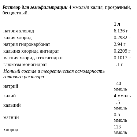
Раствор для гемофильтрации
4 ммоль/л калия, прозрачный,
бесцветный.
1 л
натрия хлорид
6.136 г
калия хлорид
0.2982 г
натрия гидрокарбонат
2.94 г
кальция хлорида дигидрат
0.2205 г
магния хлорида гексагидрат
0.1017 г
глюкозы моногидрат
1.1 г
Ионный состав и теоретическая осмолярность
готового раствора:
140
натрий
ммоль
калий
4 ммоль
1.5
кальций
ммоль
0.5
магний
ммоль
113
хлорид
ммоль