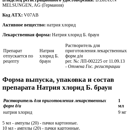
MELSUNGEN, AG (Германия)
Код ATX:
V07AB
Активное вещество:
натрия хлорид
Лекарственная форма:
Натрия хлорид Б. браун
Растворитель для
Препарат
Натрия
приготовления лекарственных
отпускается по
хлорид Б.
форм д/и
рецепту
браун
рег. №: ЛП-002225 от 11.09.13
- Отмена Гос. регистрации
Форма выпуска, упаковка и состав
препарата Натрия хлорид Б. браун
Растворитель для приготовления лекарственных
1
форм д/и
мл
натрия хлорид
9 мг
5 мл - ампулы (20) - пачки картонные.
10 мл - ампулы (20) - пачки картонные.