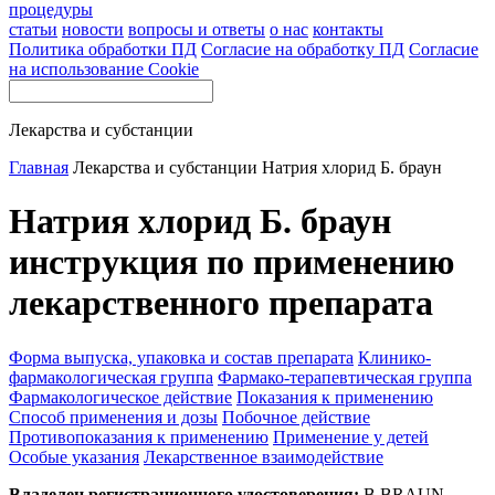
процедуры
статьи
новости
вопросы и ответы
о нас
контакты
Политика обработки ПД
Согласие на обработку ПД
Согласие
на использование Cookie
Лекарства и субстанции
Главная
Лекарства и субстанции
Натрия хлорид Б. браун
Натрия хлорид Б. браун
инструкция по применению
лекарственного препарата
Форма выпуска, упаковка и состав препарата
Клинико-
фармакологическая группа
Фармако-терапевтическая группа
Фармакологическое действие
Показания к применению
Способ применения и дозы
Побочное действие
Противопоказания к применению
Применение у детей
Особые указания
Лекарственное взаимодействие
Владелец регистрационного удостоверения:
B.BRAUN