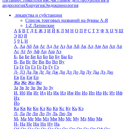
Питание
Стоматология
Счастливое детство
Урология и
андрология
Хирургия
Эндокринология
лекарства и субстанции
Список торговых названий на буквы А-Я
1-Z Латинские
А
Б
В
Г
Д
Е
Ж
З
И
Й
К
Л
М
Н
О
П
Р
С
Т
У
Ф
Х
Ц
Ч
Ш
Э
Ю
Я
5
9
L
H
А.
Аа
Аб
Ав
Аг
Ад
Ае
Аз
Аи
Ай
Ак
Ал
Ам
Ан
Ап
Ар
Ас
Ат
Ау
Аф
Ац
Аш
Аэ
Б-
Ба
Бе
Би
Бл
Бо
Бр
Бу
Бы
Бэ
В-
Ва
Вг
Ве
Ви
Во
Вп
Ву
Га
Ге
Ги
Гл
Го
Гр
Гу
Гэ
Д-
Д3
Да
Дв
Дг
Де
Дж
Ди
Дл
До
Др
Ду
Ды
Дэ
Дю
Ев
Ек
Ем
Ер
Жа
Же
Жи
Жо
За
Зв
Зе
Зи
Зм
Зо
Зу
И.
Иб
Ив
Иг
Ид
Из
Ик
Ил
Им
Ин
Ио
Ип
Ир
Ис
Ит
Иф
Их
Йо
Ка
Кв
Ке
Ки
Кл
Ко
Кр
Кс
Ку
Кь
Кэ
Л-
Ла
Ле
Ли
Ло
Лу
Ль
Лю
Ля
М-
Ма
Ме
Ми
Мл
Мм
Мо
Мс
Му
Мэ
Мю
Мя
Н-
На
Не
Ни
Но
Ну
Нь