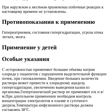
При
наружном и местном применении
побочные реакции к
настоящему времени не установлены.
Противопоказания к применению
Гипернатриемия, состояния гипергидратации, угроза отека
легких, мозга.
Применение у детей
Особые указания
С осторожностью применяют большие объемы натрия
хлорида у пациентов с нарушением выделительной функции
почек, при гипокалиемии. Введение больших количеств
раствора может привести к хлоридному ацидозу,
гипергидратации, увеличению выведения калия из
организма.Гипертонический раствор не применяют п/к и в/
м.При длительном применении необходим контроль
концентрации электролитов в плазме и суточного
диуреза.Температура инфузионного раствора должна
составлять 38°С.