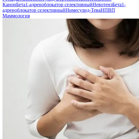
Канон
Бета1-адреноблокатор селективный
Невотенз
Бета1-
адреноблокатор селективный
Нимесулид-Тева
НПВП
Маммология