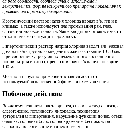
строго соблюдать соответствие используемой
лекарственной формы конкретного препарата показаниям к
применению и режиму дозирования.
Изотонический раствор натрия хлорида вводят в/в, п/к и в
клизмах, а также используют для промывания ран, глаз,
слизистой носовой полости. Чаще вводят в/в, в зависимости
от клинической ситуации - до 3 л/сут.
Гипертонический раствор натрия хлорида вводят в/в. Разовая
доза для в/в струйного введения может составлять 10-30 мл.
При состояниях, требующих немедленного восполнения
ионов натрия и хлора, препарат вводят в/в капельно в дозе
100 мл.
Местно и наружно применяют в зависимости от
используемой лекарственной формы и схемы лечения.
Побочное действие
Возможно:
тошнота, рвота, диарея, спазмы желудка, жажда,
слезотечение, потливость, лихорадка, тахикардия,
артериальная гипертензия, нарушение функции почек, отеки,
одышка, головная боль, головокружение, беспокойство,
слабость, подергивание и гипертонус мышц.