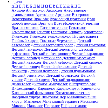
врачи
А
В
Г
Д
И
К
Л
М
Н
О
П
Р
С
Т
У
Ф
Х
Ч
Э
Акушер
Аллерголог
Андролог
Анестезиолог-
реаниматолог
Аритмолог
Артролог
Венеролог
Вертебролог
Врач лфк
Врач общей практики
Врач
скорой помощи
Врач узи
Врач эфферентной терапии
Врач-косметолог
Гастроэнтеролог
Гематолог
Гемостазиолог
Генетик
Гепатолог
Гериатр (геронтолог)
Гинеколог
Гинеколог-эндокринолог
Гирудотерапевт
Гнойный хирург
Гомеопат
Дерматолог
Детский
аллерголог
Детский гастроэнтеролог
Детский гематолог
Детский гинеколог
Детский дерматолог
Детский
дефектолог
Детский инфекционист
Детский кардиолог
Детский логопед
Детский лор
Детский массажист
Детский невролог
Детский нефролог
Детский онколог
Детский ортопед
Детский офтальмолог
Детский
психиатр
Детский психолог
Детский пульмонолог
Детский ревматолог
Детский стоматолог
Детский
уролог
Детский хирург
Детский эндокринолог
Диабетолог
Диетолог
Иммунолог
Инструктор лфк
Инфекционист
Кардиолог
Кардиохирург
Кинезиолог
Клинический фармаколог
Косметолог-эстетист
Лазерный хирург
Лимфолог
Лор
Малоинвазивный
хирург
Маммолог
Мануальный терапевт
Массажист
Миколог
Нарколог
Невролог
Нейропсихолог