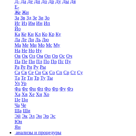
Д-
Да
Де
Ди
До
Др
Ду
Ды
Дя
Е-
Же
Жи
За
Зв
Зд
Зе
Зи
Зо
Иг
Из
Им
Ин
Ип
Йо
Ка
Ке
Ки
Кл
Ко
Кр
Ку
Ла
Ле
Ли
Ль
Лю
Ма
Ме
Ми
Мо
Мс
Му
На
Не
Но
Ну
Ов
Ок
Ол
Ом
Оп
Ор
Ос
Оч
Па
Пе
Пи
Пл
По
Пр
Пс
Пу
Ра
Ре
Ри
Ру
Ры
Са
Св
Се
Си
Ск
Со
Сп
Ср
Ст
Су
Та
Те
Ти
Тр
Ту
Ты
Ул
Ур
Фа
Фе
Фи
Фл
Фо
Фр
Фу
Фэ
Ха
Хв
Хе
Хи
Хо
Це
Ци
Ча
Че
Ша
Ши
Эй
Эк
Эл
Эн
Эр
Эс
Юн
Ян
анализы и процедуры