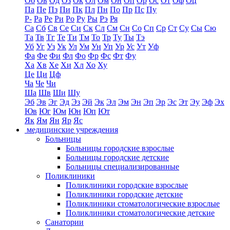
Об
Ов
Од
Оз
Ок
Ол
Ом
Он
Оп
Ор
Ос
От
Оф
Оц
Па
Пе
Пз
Пи
Пк
Пл
Пн
По
Пр
Пс
Пу
Р-
Ра
Ре
Ри
Ро
Ру
Ры
Рэ
Ря
Са
Сб
Св
Се
Си
Ск
Сл
См
Сн
Со
Сп
Ср
Ст
Су
Сы
Сю
Та
Тв
Тг
Те
Ти
Тм
То
Тр
Ту
Ты
Тэ
Уб
Уг
Уз
Ук
Ул
Ум
Ун
Уп
Ур
Ус
Ут
Уф
Фа
Фе
Фи
Фл
Фо
Фр
Фс
Фт
Фу
Ха
Хв
Хе
Хи
Хл
Хо
Ху
Це
Ци
Цф
Ча
Че
Чи
Ша
Шв
Ши
Шу
Эб
Эв
Эг
Эд
Эз
Эй
Эк
Эл
Эм
Эн
Эп
Эр
Эс
Эт
Эу
Эф
Эх
Юв
Юг
Юм
Юн
Юп
Ют
Як
Ям
Ян
Яр
Яс
медицинские учреждения
Больницы
Больницы городские взрослые
Больницы городские детские
Больницы специализированные
Поликлиники
Поликлиники городские взрослые
Поликлиники городские детские
Поликлиники стоматологические взрослые
Поликлиники стоматологические детские
Санатории