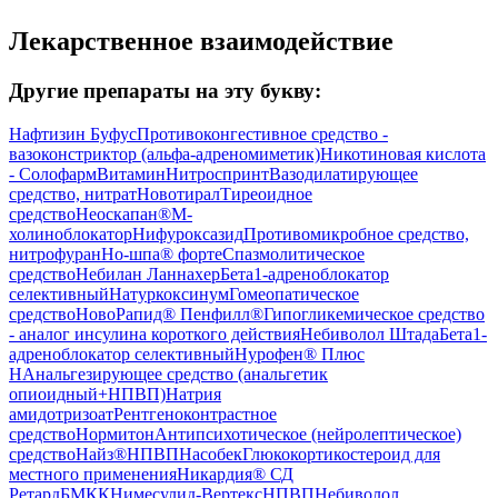
Лекарственное взаимодействие
Другие препараты на эту букву:
Нафтизин Буфус
Противоконгестивное средство -
вазоконстриктор (альфа-адреномиметик)
Никотиновая кислота
- Солофарм
Витамин
Нитроспринт
Вазодилатирующее
средство, нитрат
Новотирал
Тиреоидное
средство
Неоскапан®
М-
холиноблокатор
Нифуроксазид
Противомикробное средство,
нитрофуран
Но-шпа® форте
Спазмолитическое
средство
Небилан Ланнахер
Бета1-адреноблокатор
селективный
Натуркоксинум
Гомеопатическое
средство
НовоРапид® Пенфилл®
Гипогликемическое средство
- аналог инсулина короткого действия
Небиволол Штада
Бета1-
адреноблокатор селективный
Нурофен® Плюс
Н
Анальгезирующее средство (анальгетик
опиоидный+НПВП)
Натрия
амидотризоат
Рентгеноконтрастное
средство
Нормитон
Антипсихотическое (нейролептическое)
средство
Найз®
НПВП
Насобек
Глюкокортикостероид для
местного применения
Никардия® СД
Ретард
БМКК
Нимесулид-Вертекс
НПВП
Небиволол