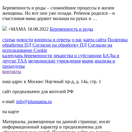
Беременность и роды – сложнейшие процессы в жизни
женщины. Но вот они уже позади. Ребенок родился – и
счастливая мама держит малыша на руках и …
+МАМА 18.08.2022
Беременность и роды
статьи
новости
вопросы и ответы
о нас
карта сайта
Политика
обработки ПД
Согласие на обработку ПД
Согласие на
использование Cookie
календарь беременности
лекарства и субстанции
БАДы и
другие ТАА
медицинские учреждения
врачи
анализы и
процедуры
контакты
наш адрес в Москве: Научный пр-д, д. 14а, стр. 1
сайт предназначен для жителей РФ
e-mail:
info@plusmama.ru
на карте
Материалы, размещенные на данной странице, носят
информационный характер и предназначены для