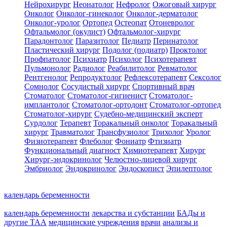
Нейрохирург
Неонатолог
Нефролог
Ожоговый хирург
Онколог
Онколог-гинеколог
Онколог-дерматолог
Онколог-уролог
Ортопед
Остеопат
Отоневролог
Офтальмолог (окулист)
Офтальмолог-хирург
Парадонтолог
Паразитолог
Педиатр
Перинатолог
Пластический хирург
Подолог (подиатр)
Проктолог
Профпатолог
Психиатр
Психолог
Психотерапевт
Пульмонолог
Радиолог
Реабилитолог
Ревматолог
Рентгенолог
Репродуктолог
Рефлексотерапевт
Сексолог
Сомнолог
Сосудистый хирург
Спортивный врач
Стоматолог
Стоматолог-гигиенист
Стоматолог-
имплантолог
Стоматолог-ортодонт
Стоматолог-ортопед
Стоматолог-хирург
Судебно-медицинский эксперт
Сурдолог
Терапевт
Торакальный онколог
Торакальный
хирург
Травматолог
Трансфузиолог
Трихолог
Уролог
Физиотерапевт
Флеболог
Фониатр
Фтизиатр
Функциональный диагност
Химиотерапевт
Хирург
Хирург-эндокринолог
Челюстно-лицевой хирург
Эмбриолог
Эндокринолог
Эндоскопист
Эпилептолог
календарь беременности
календарь беременности
лекарства и субстанции
БАДы и
другие ТАА
медицинские учреждения
врачи
анализы и