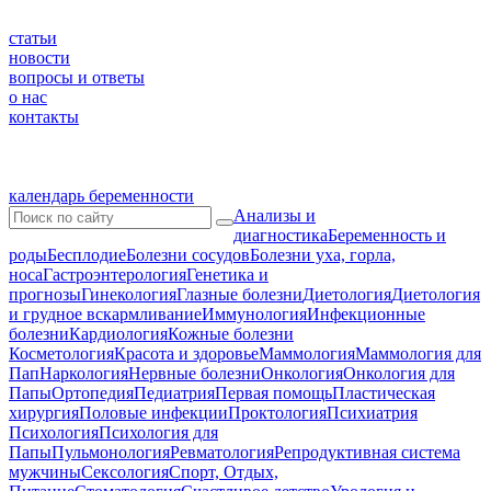
статьи
новости
вопросы и ответы
о нас
контакты
календарь беременности
Анализы и
диагностика
Беременность и
роды
Бесплодие
Болезни сосудов
Болезни уха, горла,
носа
Гастроэнтерология
Генетика и
прогнозы
Гинекология
Глазные болезни
Диетология
Диетология
и грудное вскармливание
Иммунология
Инфекционные
болезни
Кардиология
Кожные болезни
Косметология
Красота и здоровье
Маммология
Маммология для
Пап
Наркология
Нервные болезни
Онкология
Онкология для
Папы
Ортопедия
Педиатрия
Первая помощь
Пластическая
хирургия
Половые инфекции
Проктология
Психиатрия
Психология
Психология для
Папы
Пульмонология
Ревматология
Репродуктивная система
мужчины
Сексология
Спорт, Отдых,