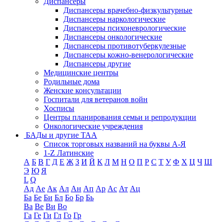
Диспансеры
Диспансеры врачебно-физкультурные
Диспансеры наркологические
Диспансеры психоневрологические
Диспансеры онкологические
Диспансеры противотуберкулезные
Диспансеры кожно-венерологические
Диспансеры другие
Медицинские центры
Родильные дома
Женские консультации
Госпитали для ветеранов войн
Хосписы
Центры планирования семьи и репродукции
Онкологические учреждения
БАДы и другие ТАА
Список торговых названий на буквы А-Я
1-Z Латинские
А
Б
В
Г
Д
Е
Ж
З
И
Й
К
Л
М
Н
О
П
Р
С
Т
У
Ф
Х
Ц
Ч
Ш
Э
Ю
Я
L
Q
Ад
Ае
Ак
Ал
Ан
Ап
Ар
Ас
Ат
Ац
Ба
Бе
Би
Бл
Бо
Бр
Бь
Ва
Ве
Ви
Во
Га
Ге
Ги
Гл
Го
Гр