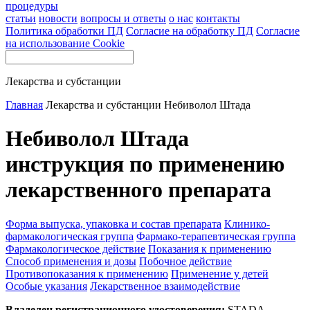
процедуры
статьи
новости
вопросы и ответы
о нас
контакты
Политика обработки ПД
Согласие на обработку ПД
Согласие
на использование Cookie
Лекарства и субстанции
Главная
Лекарства и субстанции
Небиволол Штада
Небиволол Штада
инструкция по применению
лекарственного препарата
Форма выпуска, упаковка и состав препарата
Клинико-
фармакологическая группа
Фармако-терапевтическая группа
Фармакологическое действие
Показания к применению
Способ применения и дозы
Побочное действие
Противопоказания к применению
Применение у детей
Особые указания
Лекарственное взаимодействие
Владелец регистрационного удостоверения:
STADA