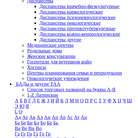
Диспансеры
Диспансеры врачебно-физкультурные
Диспансеры наркологические
Диспансеры психоневрологические
Диспансеры онкологические
Диспансеры противотуберкулезные
Диспансеры кожно-венерологические
Диспансеры другие
Медицинские центры
Родильные дома
Женские консультации
Госпитали для ветеранов войн
Хосписы
Центры планирования семьи и репродукции
Онкологические учреждения
БАДы и другие ТАА
Список торговых названий на буквы А-Я
1-Z Латинские
А
Б
В
Г
Д
Е
Ж
З
И
Й
К
Л
М
Н
О
П
Р
С
Т
У
Ф
Х
Ц
Ч
Ш
Э
Ю
Я
L
Q
Ад
Ае
Ак
Ал
Ан
Ап
Ар
Ас
Ат
Ац
Ба
Бе
Би
Бл
Бо
Бр
Бь
Ва
Ве
Ви
Во
Га
Ге
Ги
Гл
Го
Гр