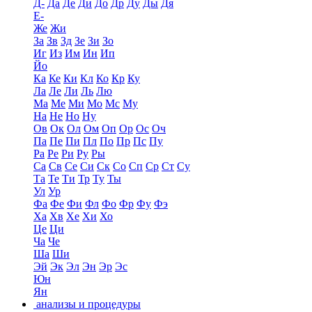
Д-
Да
Де
Ди
До
Др
Ду
Ды
Дя
Е-
Же
Жи
За
Зв
Зд
Зе
Зи
Зо
Иг
Из
Им
Ин
Ип
Йо
Ка
Ке
Ки
Кл
Ко
Кр
Ку
Ла
Ле
Ли
Ль
Лю
Ма
Ме
Ми
Мо
Мс
Му
На
Не
Но
Ну
Ов
Ок
Ол
Ом
Оп
Ор
Ос
Оч
Па
Пе
Пи
Пл
По
Пр
Пс
Пу
Ра
Ре
Ри
Ру
Ры
Са
Св
Се
Си
Ск
Со
Сп
Ср
Ст
Су
Та
Те
Ти
Тр
Ту
Ты
Ул
Ур
Фа
Фе
Фи
Фл
Фо
Фр
Фу
Фэ
Ха
Хв
Хе
Хи
Хо
Це
Ци
Ча
Че
Ша
Ши
Эй
Эк
Эл
Эн
Эр
Эс
Юн
Ян
анализы и процедуры