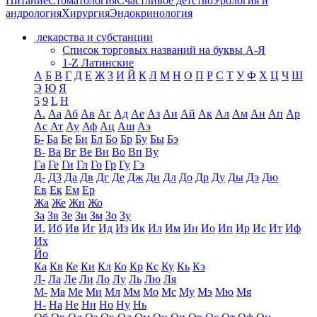
Питание
Стоматология
Счастливое детство
Урология и
андрология
Хирургия
Эндокринология
лекарства и субстанции
Список торговых названий на буквы А-Я
1-Z Латинские
А
Б
В
Г
Д
Е
Ж
З
И
Й
К
Л
М
Н
О
П
Р
С
Т
У
Ф
Х
Ц
Ч
Ш
Э
Ю
Я
5
9
L
H
А.
Аа
Аб
Ав
Аг
Ад
Ае
Аз
Аи
Ай
Ак
Ал
Ам
Ан
Ап
Ар
Ас
Ат
Ау
Аф
Ац
Аш
Аэ
Б-
Ба
Бе
Би
Бл
Бо
Бр
Бу
Бы
Бэ
В-
Ва
Вг
Ве
Ви
Во
Вп
Ву
Га
Ге
Ги
Гл
Го
Гр
Гу
Гэ
Д-
Д3
Да
Дв
Дг
Де
Дж
Ди
Дл
До
Др
Ду
Ды
Дэ
Дю
Ев
Ек
Ем
Ер
Жа
Же
Жи
Жо
За
Зв
Зе
Зи
Зм
Зо
Зу
И.
Иб
Ив
Иг
Ид
Из
Ик
Ил
Им
Ин
Ио
Ип
Ир
Ис
Ит
Иф
Их
Йо
Ка
Кв
Ке
Ки
Кл
Ко
Кр
Кс
Ку
Кь
Кэ
Л-
Ла
Ле
Ли
Ло
Лу
Ль
Лю
Ля
М-
Ма
Ме
Ми
Мл
Мм
Мо
Мс
Му
Мэ
Мю
Мя
Н-
На
Не
Ни
Но
Ну
Нь