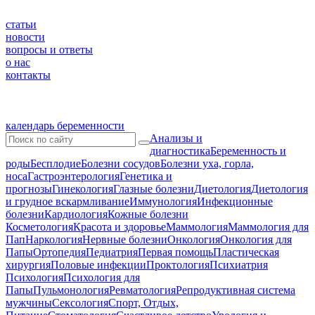
статьи
новости
вопросы и ответы
о нас
контакты
календарь беременности
Анализы и
диагностика
Беременность и
роды
Бесплодие
Болезни сосудов
Болезни уха, горла,
носа
Гастроэнтерология
Генетика и
прогнозы
Гинекология
Глазные болезни
Диетология
Диетология
и грудное вскармливание
Иммунология
Инфекционные
болезни
Кардиология
Кожные болезни
Косметология
Красота и здоровье
Маммология
Маммология для
Пап
Наркология
Нервные болезни
Онкология
Онкология для
Папы
Ортопедия
Педиатрия
Первая помощь
Пластическая
хирургия
Половые инфекции
Проктология
Психиатрия
Психология
Психология для
Папы
Пульмонология
Ревматология
Репродуктивная система
мужчины
Сексология
Спорт, Отдых,