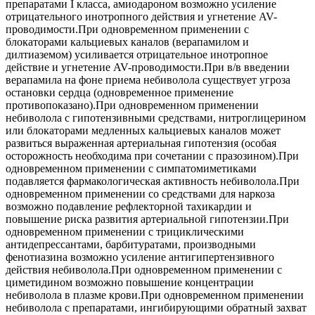
препаратами I класса, амиодароном возможно усиление
отрицательного инотропного действия и угнетение AV-
проводимости.При одновременном применении с
блокаторами кальциевых каналов (верапамилом и
дилтиаземом) усиливается отрицательное инотропное
действие и угнетение AV-проводимости.При в/в введении
верапамила на фоне приема небиволола существует угроза
остановки сердца (одновременное применение
противопоказано).При одновременном применении
небиволола с гипотензивными средствами, нитроглицерином
или блокаторами медленных кальциевых каналов может
развиться выраженная артериальная гипотензия (особая
осторожность необходима при сочетании с празозином).При
одновременном применении с симпатомиметиками
подавляется фармакологическая активность небиволола.При
одновременном применении со средствами для наркоза
возможно подавление рефлекторной тахикардии и
повышение риска развития артериальной гипотензии.При
одновременном применении с трициклическими
антидепрессантами, барбитуратами, производными
фенотиазина возможно усиление антигипертензивного
действия небиволола.При одновременном применении с
циметидином возможно повышение концентрации
небиволола в плазме крови.При одновременном применении
небиволола с препаратами, ингибирующими обратный захват