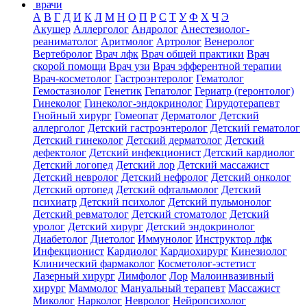
врачи
А
В
Г
Д
И
К
Л
М
Н
О
П
Р
С
Т
У
Ф
Х
Ч
Э
Акушер
Аллерголог
Андролог
Анестезиолог-
реаниматолог
Аритмолог
Артролог
Венеролог
Вертебролог
Врач лфк
Врач общей практики
Врач
скорой помощи
Врач узи
Врач эфферентной терапии
Врач-косметолог
Гастроэнтеролог
Гематолог
Гемостазиолог
Генетик
Гепатолог
Гериатр (геронтолог)
Гинеколог
Гинеколог-эндокринолог
Гирудотерапевт
Гнойный хирург
Гомеопат
Дерматолог
Детский
аллерголог
Детский гастроэнтеролог
Детский гематолог
Детский гинеколог
Детский дерматолог
Детский
дефектолог
Детский инфекционист
Детский кардиолог
Детский логопед
Детский лор
Детский массажист
Детский невролог
Детский нефролог
Детский онколог
Детский ортопед
Детский офтальмолог
Детский
психиатр
Детский психолог
Детский пульмонолог
Детский ревматолог
Детский стоматолог
Детский
уролог
Детский хирург
Детский эндокринолог
Диабетолог
Диетолог
Иммунолог
Инструктор лфк
Инфекционист
Кардиолог
Кардиохирург
Кинезиолог
Клинический фармаколог
Косметолог-эстетист
Лазерный хирург
Лимфолог
Лор
Малоинвазивный
хирург
Маммолог
Мануальный терапевт
Массажист
Миколог
Нарколог
Невролог
Нейропсихолог