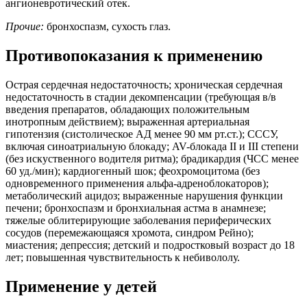
ангионевротический отек.
Прочие:
бронхоспазм, сухость глаз.
Противопоказания к применению
Острая сердечная недостаточность; хроническая сердечная
недостаточность в стадии декомпенсации (требующая в/в
введения препаратов, обладающих положительным
инотропным действием); выраженная артериальная
гипотензия (систолическое АД менее 90 мм рт.ст.); СССУ,
включая синоатриальную блокаду; AV-блокада II и III степени
(без искуственного водителя ритма); брадикардия (ЧСС менее
60 уд./мин); кардиогенный шок; феохромоцитома (без
одновременного применения альфа-адреноблокаторов);
метаболический ацидоз; выраженные нарушения функции
печени; бронхоспазм и бронхиальная астма в анамнезе;
тяжелые облитерирующие заболевания периферических
сосудов (перемежающаяся хромота, синдром Рейно);
миастения; депрессия; детский и подростковый возраст до 18
лет; повышенная чувствительность к небивололу.
Применение у детей