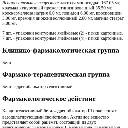
Вспомогательные вещества
: лактозы моногидрат 167.05 мг,
крахмал кукурузный прежелатинизированный 35.50 мг,
кроскармеллоза натрия 6.0 мг, повидон 6.00 мг, кросповидон
3.00 мг, кремния диоксид коллоидный 2.00 мг, магния стеарат
3.00 мг.
7 шт. - упаковки контурные ячейковые (2) - пачки картонные.
7 шт. - упаковки контурные ячейковые (4) - пачки картонные.
Клинико-фармакологическая группа
Бета
Фармако-терапевтическая группа
Бета1-адреноблокатор селективный
Фармакологическое действие
Кардиоселективный бета
-адреноблокатор III поколения с
1
вазодилатирующими свойствами. Активное вещество
представляет собой рацемат, состоящий из двух
энантиомеров: D-небиволола и L-небиволола. D-небиволол