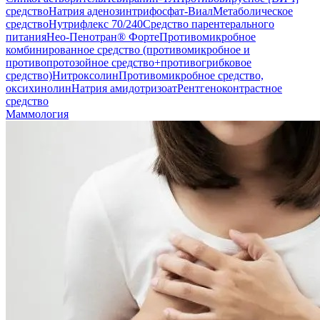
средство
Натрия аденозинтрифосфат-Виал
Метаболическое
средство
Нутрифлекс 70/240
Средство парентерального
питания
Нео-Пенотран® Форте
Противомикробное
комбинированное средство (противомикробное и
противопротозойное средство+противогрибковое
средство)
Нитроксолин
Противомикробное средство,
оксихинолин
Натрия амидотризоат
Рентгеноконтрастное
средство
Маммология