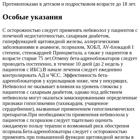
Противопоказан в детском и подростковом возрасте до 18 лет.
Особые указания
С осторожностью следует применять небиволол у пациентов с
почечной недостаточностью, сахарным диабетом,
гиперфункцией щитовидной железы, аллергическими
заболеваниями в анамнезе, псориазом, ХОБЛ, AV-блокадой I
степени, стенокардией Принцметала, а также у пациентов в
возрасте старше 75 лет.Отмену бета-адреноблокаторов следует
проводить постепенно, в течение 10 дней (до 2 недель у
пациентов с ИБС).В начале лечения следует ежедневно
контролировать АД и ЧСС. Эффективность бета-
адреноблокаторов у курильщиков ниже, чем у некурящих.
Небиволол не оказывает влияния на уровень глюкозы у
пациентов с сахарным диабетом, однако под действием
небиволола могут оказаться замаскированными определенные
признаки гипогликемии (тахикардия, учащенное
сердцебиение), вызванные применением гипогликемических
препаратов.При необходимости применения небиволола у
пациентов с псориазом следует тщательно оценить
ожидаемую пользу терапии и возможный риск обострения
псориаза.Бета-адреноблокаторы следует с осторожностью
применять при повышенной функции щитовидной железы в