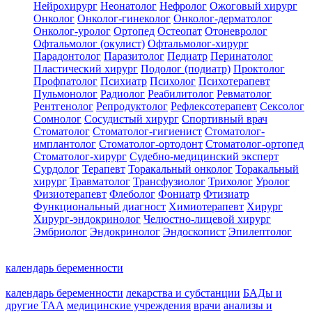
Нейрохирург
Неонатолог
Нефролог
Ожоговый хирург
Онколог
Онколог-гинеколог
Онколог-дерматолог
Онколог-уролог
Ортопед
Остеопат
Отоневролог
Офтальмолог (окулист)
Офтальмолог-хирург
Парадонтолог
Паразитолог
Педиатр
Перинатолог
Пластический хирург
Подолог (подиатр)
Проктолог
Профпатолог
Психиатр
Психолог
Психотерапевт
Пульмонолог
Радиолог
Реабилитолог
Ревматолог
Рентгенолог
Репродуктолог
Рефлексотерапевт
Сексолог
Сомнолог
Сосудистый хирург
Спортивный врач
Стоматолог
Стоматолог-гигиенист
Стоматолог-
имплантолог
Стоматолог-ортодонт
Стоматолог-ортопед
Стоматолог-хирург
Судебно-медицинский эксперт
Сурдолог
Терапевт
Торакальный онколог
Торакальный
хирург
Травматолог
Трансфузиолог
Трихолог
Уролог
Физиотерапевт
Флеболог
Фониатр
Фтизиатр
Функциональный диагност
Химиотерапевт
Хирург
Хирург-эндокринолог
Челюстно-лицевой хирург
Эмбриолог
Эндокринолог
Эндоскопист
Эпилептолог
календарь беременности
календарь беременности
лекарства и субстанции
БАДы и
другие ТАА
медицинские учреждения
врачи
анализы и