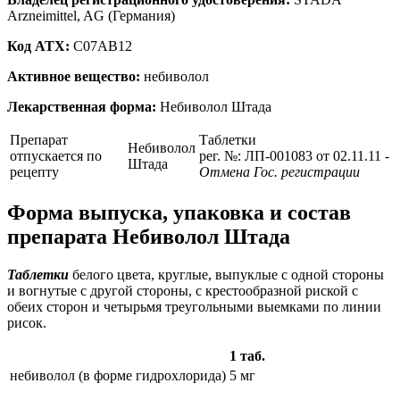
Arzneimittel, AG (Германия)
Код ATX:
C07AB12
Активное вещество:
небиволол
Лекарственная форма:
Небиволол Штада
Препарат
Таблетки
Небиволол
отпускается по
рег. №: ЛП-001083 от 02.11.11
-
Штада
рецепту
Отмена Гос. регистрации
Форма выпуска, упаковка и состав
препарата Небиволол Штада
Таблетки
белого цвета, круглые, выпуклые с одной стороны
и вогнутые с другой стороны, с крестообразной риской с
обеих сторон и четырьмя треугольными выемками по линии
рисок.
1 таб.
небиволол (в форме гидрохлорида)
5 мг