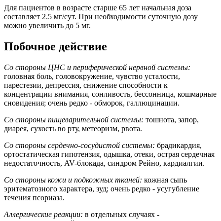
Для пациентов в возрасте старше 65 лет начальная доза
составляет 2.5 мг/сут. При необходимости суточную дозу
можно увеличить до 5 мг.
Побочное действие
Со стороны ЦНС и периферической нервной системы:
головная боль, головокружение, чувство усталости,
парестезии, депрессия, снижение способности к
концентрации внимания, сонливость, бессонница, кошмарные
сновидения; очень редко - обморок, галлюцинации.
Со стороны пищеварительной системы:
тошнота, запор,
диарея, сухость во рту, метеоризм, рвота.
Со стороны сердечно-сосудистой системы:
брадикардия,
ортостатическая гипотензия, одышка, отеки, острая сердечная
недостаточность, AV-блокада, синдром Рейно, кардиалгии.
Со стороны кожи и подкожных тканей:
кожная сыпь
эритематозного характера, зуд; очень редко - усугубление
течения псориаза.
Аллергические реакции:
в отдельных случаях -