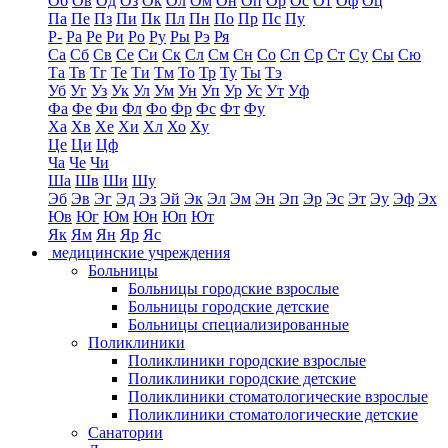
Об
Ов
Од
Оз
Ок
Ол
Ом
Он
Оп
Ор
Ос
От
Оф
Оц
Па
Пе
Пз
Пи
Пк
Пл
Пн
По
Пр
Пс
Пу
Р-
Ра
Ре
Ри
Ро
Ру
Ры
Рэ
Ря
Са
Сб
Св
Се
Си
Ск
Сл
См
Сн
Со
Сп
Ср
Ст
Су
Сы
Сю
Та
Тв
Тг
Те
Ти
Тм
То
Тр
Ту
Ты
Тэ
Уб
Уг
Уз
Ук
Ул
Ум
Ун
Уп
Ур
Ус
Ут
Уф
Фа
Фе
Фи
Фл
Фо
Фр
Фс
Фт
Фу
Ха
Хв
Хе
Хи
Хл
Хо
Ху
Це
Ци
Цф
Ча
Че
Чи
Ша
Шв
Ши
Шу
Эб
Эв
Эг
Эд
Эз
Эй
Эк
Эл
Эм
Эн
Эп
Эр
Эс
Эт
Эу
Эф
Эх
Юв
Юг
Юм
Юн
Юп
Ют
Як
Ям
Ян
Яр
Яс
медицинские учреждения
Больницы
Больницы городские взрослые
Больницы городские детские
Больницы специализированные
Поликлиники
Поликлиники городские взрослые
Поликлиники городские детские
Поликлиники стоматологические взрослые
Поликлиники стоматологические детские
Санатории