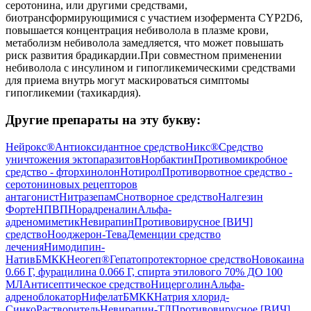
серотонина, или другими средствами,
биотрансформирующимися с участием изофермента CYP2D6,
повышается концентрация небиволола в плазме крови,
метаболизм небиволола замедляется, что может повышать
риск развития брадикардии.При совместном применении
небиволола с инсулином и гипогликемическими средствами
для приема внутрь могут маскироваться симптомы
гипогликемии (тахикардия).
Другие препараты на эту букву:
Нейрокс®
Антиоксидантное средство
Никс®
Средство
уничтожения эктопаразитов
Норбактин
Противомикробное
средство - фторхинолон
Нотирол
Противорвотное средство -
серотониновых рецепторов
антагонист
Нитразепам
Снотворное средство
Налгезин
Форте
НПВП
Норадреналин
Альфа-
адреномиметик
Невирапин
Противовирусное [ВИЧ]
средство
Нооджерон-Тева
Деменции средство
лечения
Нимодипин-
Натив
БМКК
Неогеп®
Гепатопротекторное средство
Новокаина
0.66 Г, фурацилина 0.066 Г, спирта этилового 70% ДО 100
МЛ
Антисептическое средство
Ницерголин
Альфа-
адреноблокатор
Нифелат
БМКК
Натрия хлорид-
Синко
Растворитель
Невирапин-ТЛ
Противовирусное [ВИЧ]