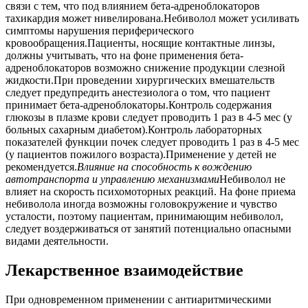
связи с тем, что под влиянием бета-адреноблокаторов
тахикардия может нивелирована.Небиволол может усиливать
симптомы нарушения периферического
кровообращения.Пациенты, носящие контактные линзы,
должны учитывать, что на фоне применения бета-
адреноблокаторов возможно снижение продукции слезной
жидкости.При проведении хирургических вмешательств
следует предупредить анестезиолога о том, что пациент
принимает бета-адреноблокаторы.Контроль содержания
глюкозы в плазме крови следует проводить 1 раз в 4-5 мес (у
больных сахарным диабетом).Контроль лабораторных
показателей функции почек следует проводить 1 раз в 4-5 мес
(у пациентов пожилого возраста).Применение у детей не
рекомендуется.
Влияние на способность к вождению
автотранспорта и управлению механизмами
Небиволол не
влияет на скорость психомоторных реакций. На фоне приема
небиволола иногда возможны головокружение и чувство
усталости, поэтому пациентам, принимающим небиволол,
следует воздерживаться от занятий потенциально опасными
видами деятельности.
Лекарственное взаимодействие
При одновременном применении с антиаритмическими