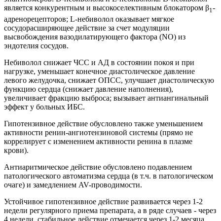
является конкурентным и высокоселективным блокатором β
-
1
адренорецепторов; L-небиволол оказывает мягкое
сосудорасширяющее действие за счет модуляции
высвобождения вазодилатирующего фактора (NO) из
эндотелия сосудов.
Небиволол снижает ЧСС и АД в состоянии покоя и при
нагрузке, уменьшает конечное диастолическое давление
левого желудочка, снижает ОПСС, улучшает диастолическую
функцию сердца (снижает давление наполнения),
увеличивает фракцию выброса; вызывает антиангинальный
эффект у больных ИБС.
Гипотензивное действие обусловлено также уменьшением
активности ренин-ангиотензиновой системы (прямо не
коррелирует с изменением активности ренина в плазме
крови).
Антиаритмическое действие обусловлено подавлением
патологического автоматизма сердца (в т.ч. в патологическом
очаге) и замедлением AV-проводимости.
Устойчивое гипотензивное действие развивается через 1-2
недели регулярного приема препарата, а в ряде случаев - через
4 недели, стабильное действие отмечается через 1-2 месяца.