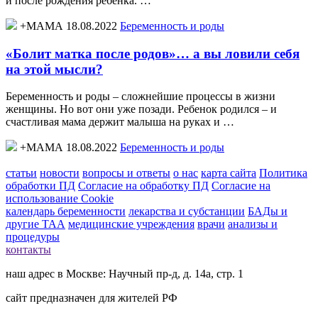
и после рождения ребенка. …
+МАМА 18.08.2022
Беременность и роды
«Болит матка после родов»… а вы ловили себя
на этой мысли?
Беременность и роды – сложнейшие процессы в жизни
женщины. Но вот они уже позади. Ребенок родился – и
счастливая мама держит малыша на руках и …
+МАМА 18.08.2022
Беременность и роды
статьи
новости
вопросы и ответы
о нас
карта сайта
Политика
обработки ПД
Согласие на обработку ПД
Согласие на
использование Cookie
календарь беременности
лекарства и субстанции
БАДы и
другие ТАА
медицинские учреждения
врачи
анализы и
процедуры
контакты
наш адрес в Москве: Научный пр-д, д. 14а, стр. 1
сайт предназначен для жителей РФ