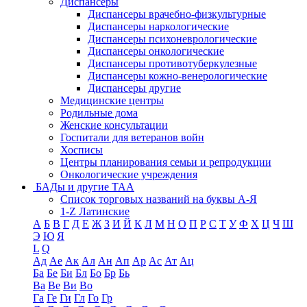
Диспансеры
Диспансеры врачебно-физкультурные
Диспансеры наркологические
Диспансеры психоневрологические
Диспансеры онкологические
Диспансеры противотуберкулезные
Диспансеры кожно-венерологические
Диспансеры другие
Медицинские центры
Родильные дома
Женские консультации
Госпитали для ветеранов войн
Хосписы
Центры планирования семьи и репродукции
Онкологические учреждения
БАДы и другие ТАА
Список торговых названий на буквы А-Я
1-Z Латинские
А
Б
В
Г
Д
Е
Ж
З
И
Й
К
Л
М
Н
О
П
Р
С
Т
У
Ф
Х
Ц
Ч
Ш
Э
Ю
Я
L
Q
Ад
Ае
Ак
Ал
Ан
Ап
Ар
Ас
Ат
Ац
Ба
Бе
Би
Бл
Бо
Бр
Бь
Ва
Ве
Ви
Во
Га
Ге
Ги
Гл
Го
Гр