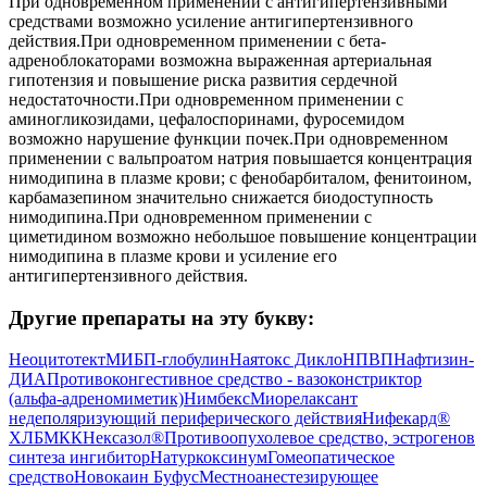
При одновременном применении с антигипертензивными
средствами возможно усиление антигипертензивного
действия.При одновременном применении с бета-
адреноблокаторами возможна выраженная артериальная
гипотензия и повышение риска развития сердечной
недостаточности.При одновременном применении с
аминогликозидами, цефалоспоринами, фуросемидом
возможно нарушение функции почек.При одновременном
применении с вальпроатом натрия повышается концентрация
нимодипина в плазме крови; с фенобарбиталом, фенитоином,
карбамазепином значительно снижается биодоступность
нимодипина.При одновременном применении с
циметидином возможно небольшое повышение концентрации
нимодипина в плазме крови и усиление его
антигипертензивного действия.
Другие препараты на эту букву:
Неоцитотект
МИБП-глобулин
Наятокс Дикло
НПВП
Нафтизин-
ДИА
Противоконгестивное средство - вазоконстриктор
(альфа-адреномиметик)
Нимбекс
Миорелаксант
недеполяризующий периферического действия
Нифекард®
ХЛ
БМКК
Нексазол®
Противоопухолевое средство, эстрогенов
синтеза ингибитор
Натуркоксинум
Гомеопатическое
средство
Новокаин Буфус
Местноанестезирующее