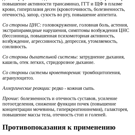
повышение активности трансаминаз, ГГТ и ЩФ в плазме
крови, гиперплазия десен (кровоточивость, болезненность,
отечность), запор, сухость во рту, повышение аппетита.
Со стороны ЦНС:
головокружение, головная боль, астения,
экстрапирамидные нарушения, симптомы возбуждения ЦНС
(бессонница, повышенная психомоторная активность,
возбуждение, агрессивность), депрессия, утомляемость,
сонливость.
Со стороны дыхательной системы:
затруднение дыхания,
кашель, отек легких, стридорозное дыхание.
Со стороны системы кроветворения:
тромбоцитопения,
агранулоцитоз.
Аллергические реакции:
редко - кожная сыпь.
Прочие:
болезненность и отечность суставов, усиление
потоотделения, снижение функции почек (повышение
концентрации мочевины, гиперкреатининемия), галакторея,
повышение массы тела, отечность стоп и голеней.
Противопоказания к применению