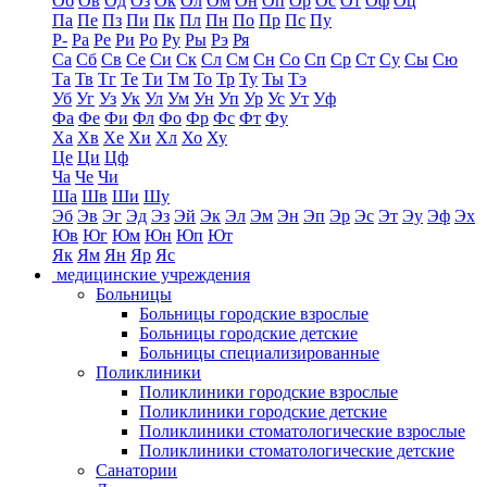
Об
Ов
Од
Оз
Ок
Ол
Ом
Он
Оп
Ор
Ос
От
Оф
Оц
Па
Пе
Пз
Пи
Пк
Пл
Пн
По
Пр
Пс
Пу
Р-
Ра
Ре
Ри
Ро
Ру
Ры
Рэ
Ря
Са
Сб
Св
Се
Си
Ск
Сл
См
Сн
Со
Сп
Ср
Ст
Су
Сы
Сю
Та
Тв
Тг
Те
Ти
Тм
То
Тр
Ту
Ты
Тэ
Уб
Уг
Уз
Ук
Ул
Ум
Ун
Уп
Ур
Ус
Ут
Уф
Фа
Фе
Фи
Фл
Фо
Фр
Фс
Фт
Фу
Ха
Хв
Хе
Хи
Хл
Хо
Ху
Це
Ци
Цф
Ча
Че
Чи
Ша
Шв
Ши
Шу
Эб
Эв
Эг
Эд
Эз
Эй
Эк
Эл
Эм
Эн
Эп
Эр
Эс
Эт
Эу
Эф
Эх
Юв
Юг
Юм
Юн
Юп
Ют
Як
Ям
Ян
Яр
Яс
медицинские учреждения
Больницы
Больницы городские взрослые
Больницы городские детские
Больницы специализированные
Поликлиники
Поликлиники городские взрослые
Поликлиники городские детские
Поликлиники стоматологические взрослые
Поликлиники стоматологические детские
Санатории