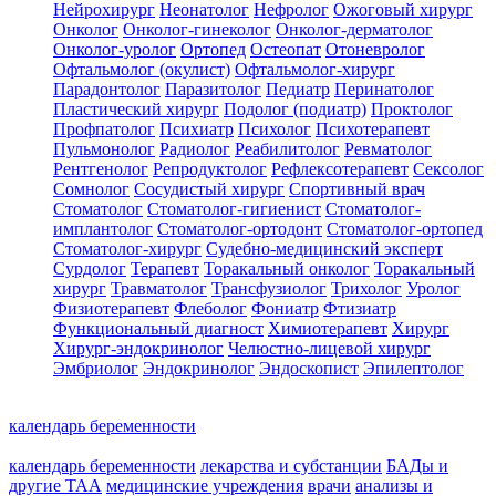
Нейрохирург
Неонатолог
Нефролог
Ожоговый хирург
Онколог
Онколог-гинеколог
Онколог-дерматолог
Онколог-уролог
Ортопед
Остеопат
Отоневролог
Офтальмолог (окулист)
Офтальмолог-хирург
Парадонтолог
Паразитолог
Педиатр
Перинатолог
Пластический хирург
Подолог (подиатр)
Проктолог
Профпатолог
Психиатр
Психолог
Психотерапевт
Пульмонолог
Радиолог
Реабилитолог
Ревматолог
Рентгенолог
Репродуктолог
Рефлексотерапевт
Сексолог
Сомнолог
Сосудистый хирург
Спортивный врач
Стоматолог
Стоматолог-гигиенист
Стоматолог-
имплантолог
Стоматолог-ортодонт
Стоматолог-ортопед
Стоматолог-хирург
Судебно-медицинский эксперт
Сурдолог
Терапевт
Торакальный онколог
Торакальный
хирург
Травматолог
Трансфузиолог
Трихолог
Уролог
Физиотерапевт
Флеболог
Фониатр
Фтизиатр
Функциональный диагност
Химиотерапевт
Хирург
Хирург-эндокринолог
Челюстно-лицевой хирург
Эмбриолог
Эндокринолог
Эндоскопист
Эпилептолог
календарь беременности
календарь беременности
лекарства и субстанции
БАДы и
другие ТАА
медицинские учреждения
врачи
анализы и