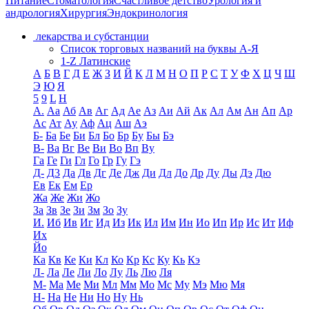
Питание
Стоматология
Счастливое детство
Урология и
андрология
Хирургия
Эндокринология
лекарства и субстанции
Список торговых названий на буквы А-Я
1-Z Латинские
А
Б
В
Г
Д
Е
Ж
З
И
Й
К
Л
М
Н
О
П
Р
С
Т
У
Ф
Х
Ц
Ч
Ш
Э
Ю
Я
5
9
L
H
А.
Аа
Аб
Ав
Аг
Ад
Ае
Аз
Аи
Ай
Ак
Ал
Ам
Ан
Ап
Ар
Ас
Ат
Ау
Аф
Ац
Аш
Аэ
Б-
Ба
Бе
Би
Бл
Бо
Бр
Бу
Бы
Бэ
В-
Ва
Вг
Ве
Ви
Во
Вп
Ву
Га
Ге
Ги
Гл
Го
Гр
Гу
Гэ
Д-
Д3
Да
Дв
Дг
Де
Дж
Ди
Дл
До
Др
Ду
Ды
Дэ
Дю
Ев
Ек
Ем
Ер
Жа
Же
Жи
Жо
За
Зв
Зе
Зи
Зм
Зо
Зу
И.
Иб
Ив
Иг
Ид
Из
Ик
Ил
Им
Ин
Ио
Ип
Ир
Ис
Ит
Иф
Их
Йо
Ка
Кв
Ке
Ки
Кл
Ко
Кр
Кс
Ку
Кь
Кэ
Л-
Ла
Ле
Ли
Ло
Лу
Ль
Лю
Ля
М-
Ма
Ме
Ми
Мл
Мм
Мо
Мс
Му
Мэ
Мю
Мя
Н-
На
Не
Ни
Но
Ну
Нь