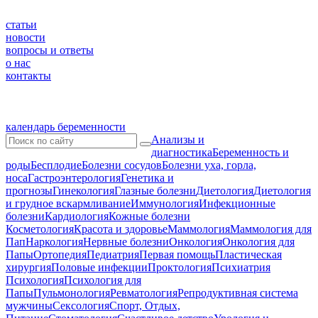
статьи
новости
вопросы и ответы
о нас
контакты
календарь беременности
Анализы и
диагностика
Беременность и
роды
Бесплодие
Болезни сосудов
Болезни уха, горла,
носа
Гастроэнтерология
Генетика и
прогнозы
Гинекология
Глазные болезни
Диетология
Диетология
и грудное вскармливание
Иммунология
Инфекционные
болезни
Кардиология
Кожные болезни
Косметология
Красота и здоровье
Маммология
Маммология для
Пап
Наркология
Нервные болезни
Онкология
Онкология для
Папы
Ортопедия
Педиатрия
Первая помощь
Пластическая
хирургия
Половые инфекции
Проктология
Психиатрия
Психология
Психология для
Папы
Пульмонология
Ревматология
Репродуктивная система
мужчины
Сексология
Спорт, Отдых,