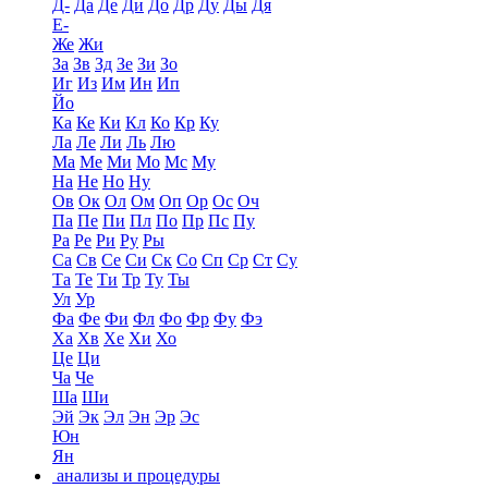
Д-
Да
Де
Ди
До
Др
Ду
Ды
Дя
Е-
Же
Жи
За
Зв
Зд
Зе
Зи
Зо
Иг
Из
Им
Ин
Ип
Йо
Ка
Ке
Ки
Кл
Ко
Кр
Ку
Ла
Ле
Ли
Ль
Лю
Ма
Ме
Ми
Мо
Мс
Му
На
Не
Но
Ну
Ов
Ок
Ол
Ом
Оп
Ор
Ос
Оч
Па
Пе
Пи
Пл
По
Пр
Пс
Пу
Ра
Ре
Ри
Ру
Ры
Са
Св
Се
Си
Ск
Со
Сп
Ср
Ст
Су
Та
Те
Ти
Тр
Ту
Ты
Ул
Ур
Фа
Фе
Фи
Фл
Фо
Фр
Фу
Фэ
Ха
Хв
Хе
Хи
Хо
Це
Ци
Ча
Че
Ша
Ши
Эй
Эк
Эл
Эн
Эр
Эс
Юн
Ян
анализы и процедуры