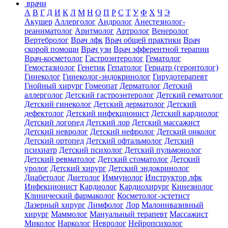
врачи
А
В
Г
Д
И
К
Л
М
Н
О
П
Р
С
Т
У
Ф
Х
Ч
Э
Акушер
Аллерголог
Андролог
Анестезиолог-
реаниматолог
Аритмолог
Артролог
Венеролог
Вертебролог
Врач лфк
Врач общей практики
Врач
скорой помощи
Врач узи
Врач эфферентной терапии
Врач-косметолог
Гастроэнтеролог
Гематолог
Гемостазиолог
Генетик
Гепатолог
Гериатр (геронтолог)
Гинеколог
Гинеколог-эндокринолог
Гирудотерапевт
Гнойный хирург
Гомеопат
Дерматолог
Детский
аллерголог
Детский гастроэнтеролог
Детский гематолог
Детский гинеколог
Детский дерматолог
Детский
дефектолог
Детский инфекционист
Детский кардиолог
Детский логопед
Детский лор
Детский массажист
Детский невролог
Детский нефролог
Детский онколог
Детский ортопед
Детский офтальмолог
Детский
психиатр
Детский психолог
Детский пульмонолог
Детский ревматолог
Детский стоматолог
Детский
уролог
Детский хирург
Детский эндокринолог
Диабетолог
Диетолог
Иммунолог
Инструктор лфк
Инфекционист
Кардиолог
Кардиохирург
Кинезиолог
Клинический фармаколог
Косметолог-эстетист
Лазерный хирург
Лимфолог
Лор
Малоинвазивный
хирург
Маммолог
Мануальный терапевт
Массажист
Миколог
Нарколог
Невролог
Нейропсихолог