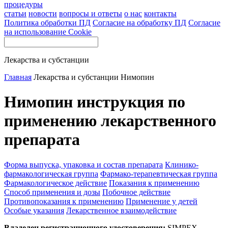
процедуры
статьи
новости
вопросы и ответы
о нас
контакты
Политика обработки ПД
Согласие на обработку ПД
Согласие
на использование Cookie
Лекарства и субстанции
Главная
Лекарства и субстанции
Нимопин
Нимопин инструкция по
применению лекарственного
препарата
Форма выпуска, упаковка и состав препарата
Клинико-
фармакологическая группа
Фармако-терапевтическая группа
Фармакологическое действие
Показания к применению
Способ применения и дозы
Побочное действие
Противопоказания к применению
Применение у детей
Особые указания
Лекарственное взаимодействие
Владелец регистрационного удостоверения:
SIMPEX