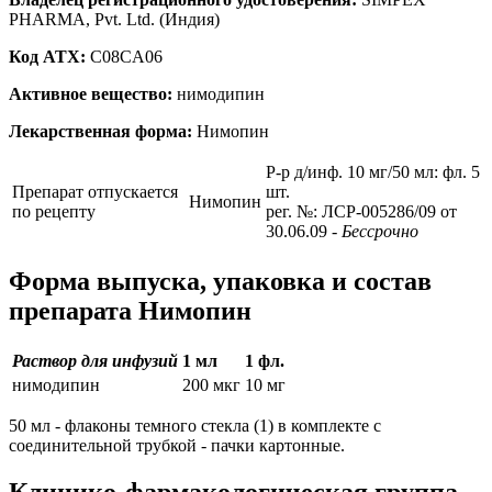
PHARMA, Pvt. Ltd. (Индия)
Код ATX:
C08CA06
Активное вещество:
нимодипин
Лекарственная форма:
Нимопин
Р-р д/инф. 10 мг/50 мл: фл. 5
Препарат отпускается
шт.
Нимопин
по рецепту
рег. №: ЛСР-005286/09 от
30.06.09
- Бессрочно
Форма выпуска, упаковка и состав
препарата Нимопин
Раствор для инфузий
1 мл
1 фл.
нимодипин
200 мкг
10 мг
50 мл - флаконы темного стекла (1) в комплекте с
соединительной трубкой - пачки картонные.
Клинико-фармакологическая группа