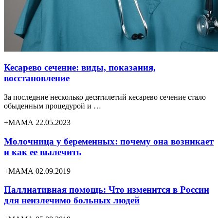
Кесарево сечение: виды, показания,
восстановление
За последние несколько десятилетий кесарево сечение стало
обыденным процедурой и …
+МАМА 22.05.2023
Молочница у беременных: почему она возникает
и как ее вылечить
+МАМА 02.09.2019
Паллиативная помощь: Что изменится в России
для неизлечимо больных людей