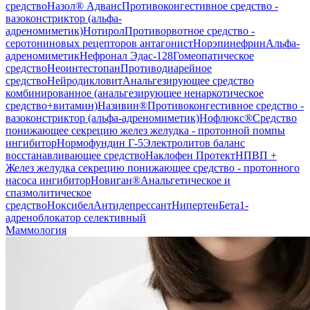
средство
Назол® Адванс
Противоконгестивное средство -
вазоконстриктор (альфа-
адреномиметик)
Нотирол
Противорвотное средство -
серотониновых рецепторов антагонист
Норэпинефрин
Альфа-
адреномиметик
Нефронал Эдас-128
Гомеопатическое
средство
Неоинтестопан
Противодиарейное
средство
Нейродикловит
Анальгезирующее средство
комбинированное (анальгезирующее ненаркотическое
средство+витамин)
Називин®
Противоконгестивное средство -
вазоконстриктор (альфа-адреномиметик)
Нофлюкс®
Средство
понижающее секрецию желез желудка - протонной помпы
ингибитор
Нормофундин Г-5
Электролитов баланс
восстанавливающее средство
Наклофен Протект
НПВП +
Желез желудка секрецию понижающее средство - протонного
насоса ингибитор
Новиган®
Анальгетическое и
спазмолитическое
средство
Ноксибел
Антидепрессант
Нипертен
Бета1-
адреноблокатор селективный
Маммология