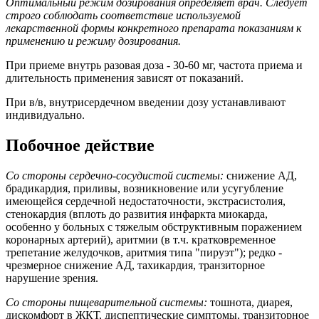
Оптимальный режим дозирования определяет врач. Следует
строго соблюдать соответствие используемой
лекарственной формы конкретного препарата показаниям к
применению и режиму дозирования.
При приеме внутрь разовая доза - 30-60 мг, частота приема и
длительность применения зависят от показаний.
При в/в, внутрисердечном введении дозу устанавливают
индивидуально.
Побочное действие
Со стороны сердечно-сосудистой системы:
снижение АД,
брадикардия, приливы, возникновение или усугубление
имеющейся сердечной недостаточности, экстрасистолия,
стенокардия (вплоть до развития инфаркта миокарда,
особенно у больных с тяжелым обструктивным поражением
коронарных артерий), аритмии (в т.ч. кратковременное
трепетание желудочков, аритмия типа "пируэт"); редко -
чрезмерное снижение АД, тахикардия, транзиторное
нарушение зрения.
Со стороны пищеварительной системы:
тошнота, диарея,
дискомфорт в ЖКТ, диспептические симптомы, транзиторное