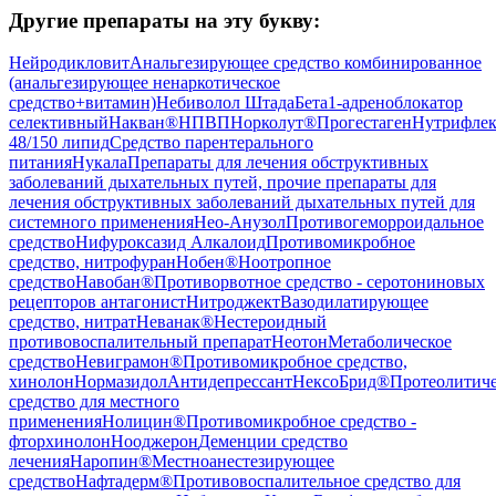
Другие препараты на эту букву:
Нейродикловит
Анальгезирующее средство комбинированное
(анальгезирующее ненаркотическое
средство+витамин)
Небиволол Штада
Бета1-адреноблокатор
селективный
Накван®
НПВП
Норколут®
Прогестаген
Нутрифлек
48/150 липид
Средство парентерального
питания
Нукала
Препараты для лечения обструктивных
заболеваний дыхательных путей, прочие препараты для
лечения обструктивных заболеваний дыхательных путей для
системного применения
Нео-Анузол
Противогеморроидальное
средство
Нифуроксазид Алкалоид
Противомикробное
средство, нитрофуран
Нобен®
Ноотропное
средство
Навобан®
Противорвотное средство - серотониновых
рецепторов антагонист
Нитроджект
Вазодилатирующее
средство, нитрат
Неванак®
Нестероидный
противовоспалительный препарат
Неотон
Метаболическое
средство
Невиграмон®
Противомикробное средство,
хинолон
Нормазидол
Антидепрессант
НексоБрид®
Протеолитиче
средство для местного
применения
Нолицин®
Противомикробное средство -
фторхинолон
Нооджерон
Деменции средство
лечения
Наропин®
Местноанестезирующее
средство
Нафтадерм®
Противовоспалительное средство для