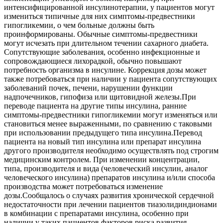
интенсифицированной инсулинотерапии, у пациентов могут
измениться типичные для них симптомы-предвестники
гипогликемии, о чем больные должны быть
проинформированы. Обычные симптомы-предвестники
могут исчезать при длительном течении сахарного диабета.
Сопутствующие заболевания, особенно инфекционные и
сопровождающиеся лихорадкой, обычно повышают
потребность организма в инсулине. Коррекция дозы может
также потребоваться при наличии у пациента сопутствующих
заболеваний почек, печени, нарушении функции
надпочечников, гипофиза или щитовидной железы.При
переводе пациента на другие типы инсулина, ранние
симптомы-предвестники гипогликемии могут изменяться или
становиться менее выраженными, по сравнению с таковыми
при использовании предыдущего типа инсулина.Перевод
пациента на новый тип инсулина или препарат инсулина
другого производителя необходимо осуществлять под строгим
медицинским контролем. При изменении концентрации,
типа, производителя и вида (человеческий инсулин, аналог
человеческого инсулина) препаратов инсулина и/или способа
производства может потребоваться изменение
дозы.Сообщалось о случаях развития хронической сердечной
недостаточности при лечении пациентов тиазолидиндионами
в комбинации с препаратами инсулина, особенно при
наличии у таких пациентов факторов риска развития