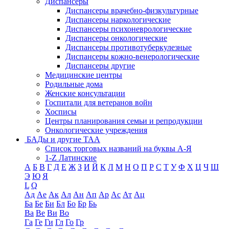
Диспансеры
Диспансеры врачебно-физкультурные
Диспансеры наркологические
Диспансеры психоневрологические
Диспансеры онкологические
Диспансеры противотуберкулезные
Диспансеры кожно-венерологические
Диспансеры другие
Медицинские центры
Родильные дома
Женские консультации
Госпитали для ветеранов войн
Хосписы
Центры планирования семьи и репродукции
Онкологические учреждения
БАДы и другие ТАА
Список торговых названий на буквы А-Я
1-Z Латинские
А
Б
В
Г
Д
Е
Ж
З
И
Й
К
Л
М
Н
О
П
Р
С
Т
У
Ф
Х
Ц
Ч
Ш
Э
Ю
Я
L
Q
Ад
Ае
Ак
Ал
Ан
Ап
Ар
Ас
Ат
Ац
Ба
Бе
Би
Бл
Бо
Бр
Бь
Ва
Ве
Ви
Во
Га
Ге
Ги
Гл
Го
Гр