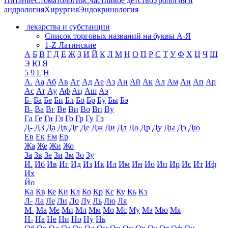
Питание
Стоматология
Счастливое детство
Урология и
андрология
Хирургия
Эндокринология
лекарства и субстанции
Список торговых названий на буквы А-Я
1-Z Латинские
А
Б
В
Г
Д
Е
Ж
З
И
Й
К
Л
М
Н
О
П
Р
С
Т
У
Ф
Х
Ц
Ч
Ш
Э
Ю
Я
5
9
L
H
А.
Аа
Аб
Ав
Аг
Ад
Ае
Аз
Аи
Ай
Ак
Ал
Ам
Ан
Ап
Ар
Ас
Ат
Ау
Аф
Ац
Аш
Аэ
Б-
Ба
Бе
Би
Бл
Бо
Бр
Бу
Бы
Бэ
В-
Ва
Вг
Ве
Ви
Во
Вп
Ву
Га
Ге
Ги
Гл
Го
Гр
Гу
Гэ
Д-
Д3
Да
Дв
Дг
Де
Дж
Ди
Дл
До
Др
Ду
Ды
Дэ
Дю
Ев
Ек
Ем
Ер
Жа
Же
Жи
Жо
За
Зв
Зе
Зи
Зм
Зо
Зу
И.
Иб
Ив
Иг
Ид
Из
Ик
Ил
Им
Ин
Ио
Ип
Ир
Ис
Ит
Иф
Их
Йо
Ка
Кв
Ке
Ки
Кл
Ко
Кр
Кс
Ку
Кь
Кэ
Л-
Ла
Ле
Ли
Ло
Лу
Ль
Лю
Ля
М-
Ма
Ме
Ми
Мл
Мм
Мо
Мс
Му
Мэ
Мю
Мя
Н-
На
Не
Ни
Но
Ну
Нь