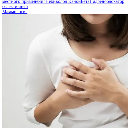
местного применения
Небиволол Канон
Бета1-адреноблокатор
селективный
Маммология