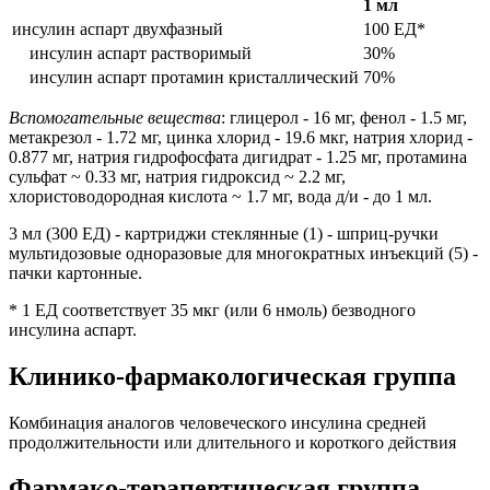
1 мл
инсулин аспарт двухфазный
100 ЕД*
инсулин аспарт растворимый
30%
инсулин аспарт протамин кристаллический
70%
Вспомогательные вещества
: глицерол - 16 мг, фенол - 1.5 мг,
метакрезол - 1.72 мг, цинка хлорид - 19.6 мкг, натрия хлорид -
0.877 мг, натрия гидрофосфата дигидрат - 1.25 мг, протамина
сульфат ~ 0.33 мг, натрия гидроксид ~ 2.2 мг,
хлористоводородная кислота ~ 1.7 мг, вода д/и - до 1 мл.
3 мл (300 ЕД) - картриджи стеклянные (1) - шприц-ручки
мультидозовые одноразовые для многократных инъекций (5) -
пачки картонные.
* 1 ЕД соответствует 35 мкг (или 6 нмоль) безводного
инсулина аспарт.
Клинико-фармакологическая группа
Комбинация аналогов человеческого инсулина средней
продолжительности или длительного и короткого действия
Фармако-терапевтическая группа