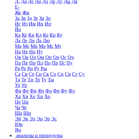
Д-
Да
Де
Ди
До
Др
Ду
Ды
Дя
Е-
Же
Жи
За
Зв
Зд
Зе
Зи
Зо
Иг
Из
Им
Ин
Ип
Йо
Ка
Ке
Ки
Кл
Ко
Кр
Ку
Ла
Ле
Ли
Ль
Лю
Ма
Ме
Ми
Мо
Мс
Му
На
Не
Но
Ну
Ов
Ок
Ол
Ом
Оп
Ор
Ос
Оч
Па
Пе
Пи
Пл
По
Пр
Пс
Пу
Ра
Ре
Ри
Ру
Ры
Са
Св
Се
Си
Ск
Со
Сп
Ср
Ст
Су
Та
Те
Ти
Тр
Ту
Ты
Ул
Ур
Фа
Фе
Фи
Фл
Фо
Фр
Фу
Фэ
Ха
Хв
Хе
Хи
Хо
Це
Ци
Ча
Че
Ша
Ши
Эй
Эк
Эл
Эн
Эр
Эс
Юн
Ян
анализы и процедуры