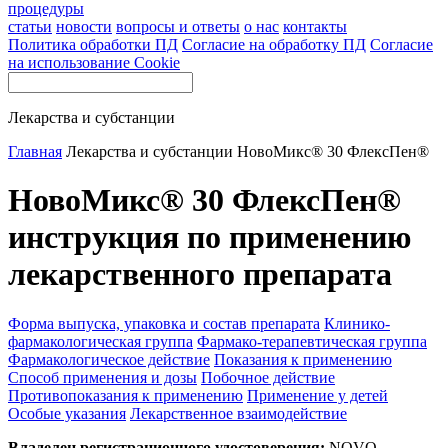
процедуры
статьи
новости
вопросы и ответы
о нас
контакты
Политика обработки ПД
Согласие на обработку ПД
Согласие
на использование Cookie
Лекарства и субстанции
Главная
Лекарства и субстанции
НовоМикс® 30 ФлексПен®
НовоМикс® 30 ФлексПен®
инструкция по применению
лекарственного препарата
Форма выпуска, упаковка и состав препарата
Клинико-
фармакологическая группа
Фармако-терапевтическая группа
Фармакологическое действие
Показания к применению
Способ применения и дозы
Побочное действие
Противопоказания к применению
Применение у детей
Особые указания
Лекарственное взаимодействие
Владелец регистрационного удостоверения:
NOVO