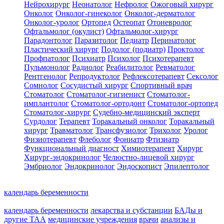
Нейрохирург
Неонатолог
Нефролог
Ожоговый хирург
Онколог
Онколог-гинеколог
Онколог-дерматолог
Онколог-уролог
Ортопед
Остеопат
Отоневролог
Офтальмолог (окулист)
Офтальмолог-хирург
Парадонтолог
Паразитолог
Педиатр
Перинатолог
Пластический хирург
Подолог (подиатр)
Проктолог
Профпатолог
Психиатр
Психолог
Психотерапевт
Пульмонолог
Радиолог
Реабилитолог
Ревматолог
Рентгенолог
Репродуктолог
Рефлексотерапевт
Сексолог
Сомнолог
Сосудистый хирург
Спортивный врач
Стоматолог
Стоматолог-гигиенист
Стоматолог-
имплантолог
Стоматолог-ортодонт
Стоматолог-ортопед
Стоматолог-хирург
Судебно-медицинский эксперт
Сурдолог
Терапевт
Торакальный онколог
Торакальный
хирург
Травматолог
Трансфузиолог
Трихолог
Уролог
Физиотерапевт
Флеболог
Фониатр
Фтизиатр
Функциональный диагност
Химиотерапевт
Хирург
Хирург-эндокринолог
Челюстно-лицевой хирург
Эмбриолог
Эндокринолог
Эндоскопист
Эпилептолог
календарь беременности
календарь беременности
лекарства и субстанции
БАДы и
другие ТАА
медицинские учреждения
врачи
анализы и