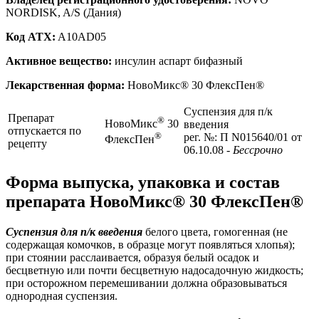
NORDISK, A/S (Дания)
Код ATX:
A10AD05
Активное вещество:
инсулин аспарт бифазный
Лекарственная форма:
НовоМикс® 30 ФлексПен®
Суспензия для п/к
Препарат
®
НовоМикс
30
введения
отпускается по
®
рег. №: П N015640/01 от
ФлексПен
рецепту
06.10.08
- Бессрочно
Форма выпуска, упаковка и состав
препарата НовоМикс® 30 ФлексПен®
Суспензия для п/к введения
белого цвета, гомогенная (не
содержащая комочков, в образце могут появляться хлопья);
при стоянии расслаивается, образуя белый осадок и
бесцветную или почти бесцветную надосадочную жидкость;
при осторожном перемешивании должна образовываться
однородная суспензия.