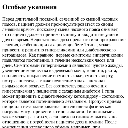
Особые указания
Перед длительной поездкой, связанной со сменой,часовых
поясов, пациент должен проконсультироваться со своим
лечащим врачом, поскольку смена часового пояса означает,
что пациент должен принимать пищу и вводить инсулин в
другое время. Недостаточная доза препарата или прекращение
лечения, особенно при сахарном диабете 1 типа, может
привести к развитию гипергликемии или диабетического
кетоацидоза. Как правило, первые симптомы гипергликемии
появляются постепенно, в течение нескольких часов или
дней. Симптомами гипергликемии являются чувство жажды,
увеличение количества выделяемой мочи, тошнота, рвота,
сонливость, покраснение и сухость кожи, сухость во рту,
потеря аппетита, а также появление запаха ацетона в
выдыхаемом воздухе. Без соответствующего лечения
гипергликемия у пациентов с сахарным диабетом 1 типа
может приводить к диабетическому кетоацидозу - состоянию,
которое является потенциально летальным. Пропуск приема
пищи или незапланированная интенсивная физическая
нагрузка могут привести к гипогликемии. Гипогликемия
также может развиться, если введена слишком высокая по
отношению к потребности пациента доза инсулина.После
компенсации углеводного обмена, например, при