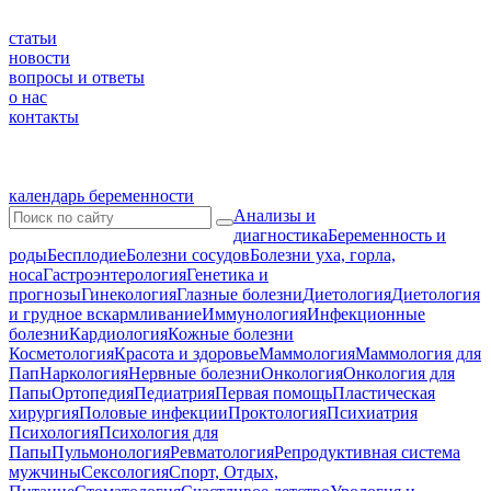
статьи
новости
вопросы и ответы
о нас
контакты
календарь беременности
Анализы и
диагностика
Беременность и
роды
Бесплодие
Болезни сосудов
Болезни уха, горла,
носа
Гастроэнтерология
Генетика и
прогнозы
Гинекология
Глазные болезни
Диетология
Диетология
и грудное вскармливание
Иммунология
Инфекционные
болезни
Кардиология
Кожные болезни
Косметология
Красота и здоровье
Маммология
Маммология для
Пап
Наркология
Нервные болезни
Онкология
Онкология для
Папы
Ортопедия
Педиатрия
Первая помощь
Пластическая
хирургия
Половые инфекции
Проктология
Психиатрия
Психология
Психология для
Папы
Пульмонология
Ревматология
Репродуктивная система
мужчины
Сексология
Спорт, Отдых,