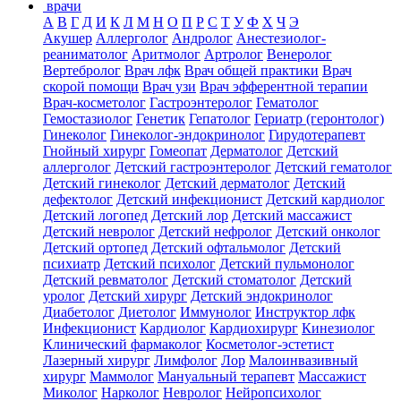
врачи
А
В
Г
Д
И
К
Л
М
Н
О
П
Р
С
Т
У
Ф
Х
Ч
Э
Акушер
Аллерголог
Андролог
Анестезиолог-
реаниматолог
Аритмолог
Артролог
Венеролог
Вертебролог
Врач лфк
Врач общей практики
Врач
скорой помощи
Врач узи
Врач эфферентной терапии
Врач-косметолог
Гастроэнтеролог
Гематолог
Гемостазиолог
Генетик
Гепатолог
Гериатр (геронтолог)
Гинеколог
Гинеколог-эндокринолог
Гирудотерапевт
Гнойный хирург
Гомеопат
Дерматолог
Детский
аллерголог
Детский гастроэнтеролог
Детский гематолог
Детский гинеколог
Детский дерматолог
Детский
дефектолог
Детский инфекционист
Детский кардиолог
Детский логопед
Детский лор
Детский массажист
Детский невролог
Детский нефролог
Детский онколог
Детский ортопед
Детский офтальмолог
Детский
психиатр
Детский психолог
Детский пульмонолог
Детский ревматолог
Детский стоматолог
Детский
уролог
Детский хирург
Детский эндокринолог
Диабетолог
Диетолог
Иммунолог
Инструктор лфк
Инфекционист
Кардиолог
Кардиохирург
Кинезиолог
Клинический фармаколог
Косметолог-эстетист
Лазерный хирург
Лимфолог
Лор
Малоинвазивный
хирург
Маммолог
Мануальный терапевт
Массажист
Миколог
Нарколог
Невролог
Нейропсихолог