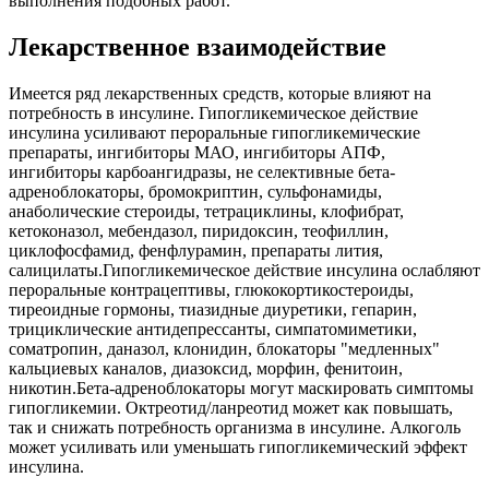
выполнения подобных работ.
Лекарственное взаимодействие
Имеется ряд лекарственных средств, которые влияют на
потребность в инсулине. Гипогликемическое действие
инсулина усиливают пероральные гипогликемические
препараты, ингибиторы МАО, ингибиторы АПФ,
ингибиторы карбоангидразы, не селективные бета-
адреноблокаторы, бромокриптин, сульфонамиды,
анаболические стероиды, тетрациклины, клофибрат,
кетоконазол, мебендазол, пиридоксин, теофиллин,
циклофосфамид, фенфлурамин, препараты лития,
салицилаты.Гипогликемическое действие инсулина ослабляют
пероральные контрацептивы, глюкокортикостероиды,
тиреоидные гормоны, тиазидные диуретики, гепарин,
трициклические антидепрессанты, симпатомиметики,
соматропин, даназол, клонидин, блокаторы "медленных"
кальциевых каналов, диазоксид, морфин, фенитоин,
никотин.Бета-адреноблокаторы могут маскировать симптомы
гипогликемии. Октреотид/ланреотид может как повышать,
так и снижать потребность организма в инсулине. Алкоголь
может усиливать или уменьшать гипогликемический эффект
инсулина.