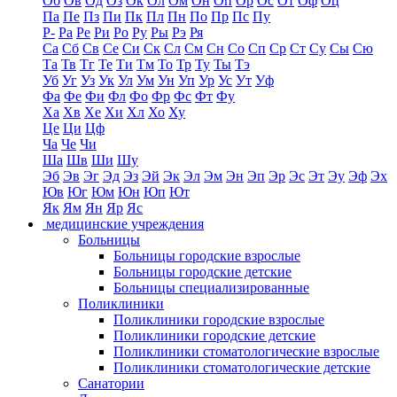
Об
Ов
Од
Оз
Ок
Ол
Ом
Он
Оп
Ор
Ос
От
Оф
Оц
Па
Пе
Пз
Пи
Пк
Пл
Пн
По
Пр
Пс
Пу
Р-
Ра
Ре
Ри
Ро
Ру
Ры
Рэ
Ря
Са
Сб
Св
Се
Си
Ск
Сл
См
Сн
Со
Сп
Ср
Ст
Су
Сы
Сю
Та
Тв
Тг
Те
Ти
Тм
То
Тр
Ту
Ты
Тэ
Уб
Уг
Уз
Ук
Ул
Ум
Ун
Уп
Ур
Ус
Ут
Уф
Фа
Фе
Фи
Фл
Фо
Фр
Фс
Фт
Фу
Ха
Хв
Хе
Хи
Хл
Хо
Ху
Це
Ци
Цф
Ча
Че
Чи
Ша
Шв
Ши
Шу
Эб
Эв
Эг
Эд
Эз
Эй
Эк
Эл
Эм
Эн
Эп
Эр
Эс
Эт
Эу
Эф
Эх
Юв
Юг
Юм
Юн
Юп
Ют
Як
Ям
Ян
Яр
Яс
медицинские учреждения
Больницы
Больницы городские взрослые
Больницы городские детские
Больницы специализированные
Поликлиники
Поликлиники городские взрослые
Поликлиники городские детские
Поликлиники стоматологические взрослые
Поликлиники стоматологические детские
Санатории