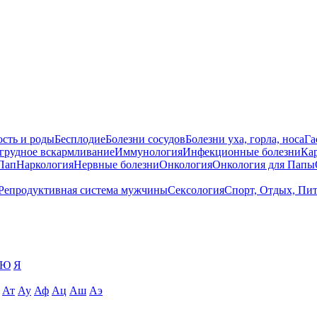
сть и роды
Бесплодие
Болезни сосудов
Болезни уха, горла, носа
Га
 грудное вскармливание
Иммунология
Инфекционные болезни
Ка
Пап
Наркология
Нервные болезни
Онкология
Онкология для Папы
Репродуктивная система мужчины
Сексология
Спорт, Отдых, Пи
Ю
Я
Ат
Ау
Аф
Ац
Аш
Аэ