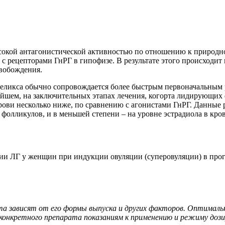
сокой антагонистической активностью по отношению к природн
 рецепторами ГнРГ в гипофизе. В результате этого происходит 
вобождения.
реликса обычно сопровождается более быстрым первоначальным 
ейшем, на заключительных этапах лечения, когорта лидирующих 
крови несколько ниже, по сравнению с агонистами ГнРГ. Данны
 фолликулов, и в меньшей степени – на уровне эстрадиола в кро
и ЛГ у женщин при индукции овуляции (суперовуляции) в прог
та зависят от его формы выпуска и других факторов. Оптималь
онкретного препарата показаниям к применению и режиму дози