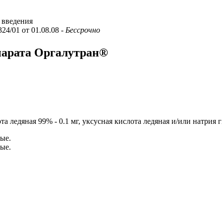
к введения
324/01 от 01.08.08
- Бессрочно
парата Оргалутран®
та ледяная 99% - 0.1 мг, уксусная кислота ледяная и/или натрия гид
ные.
ные.