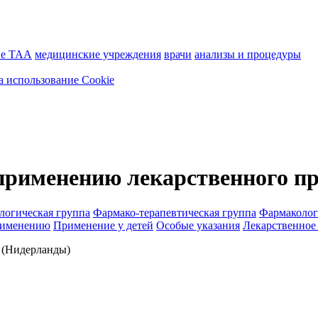
ие ТАА
медицинские учреждения
врачи
анализы и процедуры
а использование Cookie
применению лекарственного пр
логическая группа
Фармако-терапевтическая группа
Фармаколог
рименению
Применение у детей
Особые указания
Лекарственное
(Нидерланды)