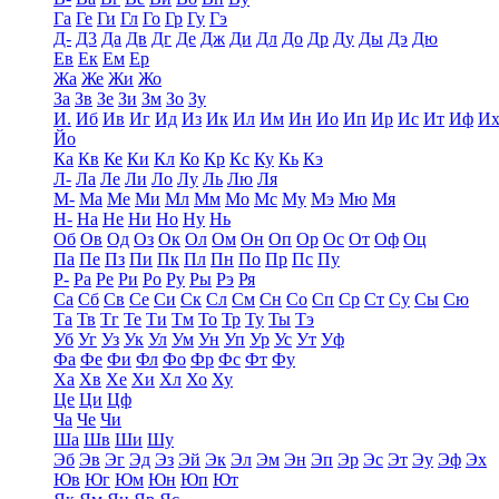
Га
Ге
Ги
Гл
Го
Гр
Гу
Гэ
Д-
Д3
Да
Дв
Дг
Де
Дж
Ди
Дл
До
Др
Ду
Ды
Дэ
Дю
Ев
Ек
Ем
Ер
Жа
Же
Жи
Жо
За
Зв
Зе
Зи
Зм
Зо
Зу
И.
Иб
Ив
Иг
Ид
Из
Ик
Ил
Им
Ин
Ио
Ип
Ир
Ис
Ит
Иф
И
Йо
Ка
Кв
Ке
Ки
Кл
Ко
Кр
Кс
Ку
Кь
Кэ
Л-
Ла
Ле
Ли
Ло
Лу
Ль
Лю
Ля
М-
Ма
Ме
Ми
Мл
Мм
Мо
Мс
Му
Мэ
Мю
Мя
Н-
На
Не
Ни
Но
Ну
Нь
Об
Ов
Од
Оз
Ок
Ол
Ом
Он
Оп
Ор
Ос
От
Оф
Оц
Па
Пе
Пз
Пи
Пк
Пл
Пн
По
Пр
Пс
Пу
Р-
Ра
Ре
Ри
Ро
Ру
Ры
Рэ
Ря
Са
Сб
Св
Се
Си
Ск
Сл
См
Сн
Со
Сп
Ср
Ст
Су
Сы
Сю
Та
Тв
Тг
Те
Ти
Тм
То
Тр
Ту
Ты
Тэ
Уб
Уг
Уз
Ук
Ул
Ум
Ун
Уп
Ур
Ус
Ут
Уф
Фа
Фе
Фи
Фл
Фо
Фр
Фс
Фт
Фу
Ха
Хв
Хе
Хи
Хл
Хо
Ху
Це
Ци
Цф
Ча
Че
Чи
Ша
Шв
Ши
Шу
Эб
Эв
Эг
Эд
Эз
Эй
Эк
Эл
Эм
Эн
Эп
Эр
Эс
Эт
Эу
Эф
Эх
Юв
Юг
Юм
Юн
Юп
Ют