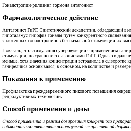
Гонадотропин-рилизинг гормона антагонист
Фармакологическое действие
Антагонист ГнРГ. Синтетический декапептид, обладающий вы
гипоталамус-гипофиз-гонады путем конкурентного связывания с
эндогенных гонадотропинов без начальной стимуляции их выс
Показано, что стимуляция суперовуляции с применением гани
стимуляции, по сравнению с агонистами ГнРГ. Однако в дальн
меньше, хотя значения концентрации эстрадиола в сыворотке 
ганиреликса основывался, в основном, на количестве и размере
Показания к применению
Профилактика преждевременного пикового повышения секреци
репродуктивных технологий.
Способ применения и дозы
Способ применения и режим дозирования конкретного препара
соблюдать соответствие используемой лекарственной формы к