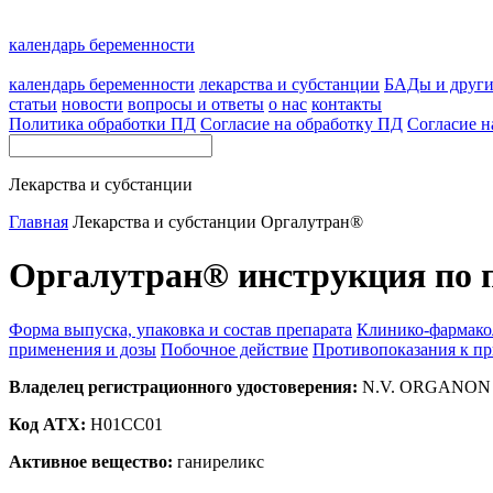
календарь беременности
календарь беременности
лекарства и субстанции
БАДы и друг
статьи
новости
вопросы и ответы
о нас
контакты
Политика обработки ПД
Согласие на обработку ПД
Согласие н
Лекарства и субстанции
Главная
Лекарства и субстанции
Оргалутран®
Оргалутран® инструкция по 
Форма выпуска, упаковка и состав препарата
Клинико-фармако
применения и дозы
Побочное действие
Противопоказания к п
Владелец регистрационного удостоверения:
N.V. ORGANON 
Код ATX:
H01CC01
Активное вещество:
ганиреликс