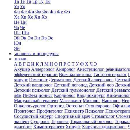
Та
Те
Ти
Тр
Ту
Ты
Ул
Ур
Фа
Фе
Фи
Фл
Фо
Фр
Фу
Фэ
Ха
Хв
Хе
Хи
Хо
Це
Ци
Ча
Че
Ша
Ши
Эй
Эк
Эл
Эн
Эр
Эс
Юн
Ян
анализы и процедуры
врачи
А
В
Г
Д
И
К
Л
М
Н
О
П
Р
С
Т
У
Ф
Х
Ч
Э
Акушер
Аллерголог
Андролог
Анестезиолог-реаниматол
эфферентной терапии
Врач-косметолог
Гастроэнтеролог
хирург
Гомеопат
Дерматолог
Детский аллерголог
Детски
Детский кардиолог
Детский логопед
Детский лор
Детски
Детский психолог
Детский пульмонолог
Детский ревмат
лфк
Инфекционист
Кардиолог
Кардиохирург
Кинезиоло
Мануальный терапевт
Массажист
Миколог
Нарколог
Нев
Онколог-уролог
Ортопед
Остеопат
Отоневролог
Офтальм
Проктолог
Профпатолог
Психиатр
Психолог
Психотерап
Сосудистый хирург
Спортивный врач
Стоматолог
Стомат
эксперт
Сурдолог
Терапевт
Торакальный онколог
Торака
диагност
Химиотерапевт
Хирург
Хирург-эндокринолог
Ч