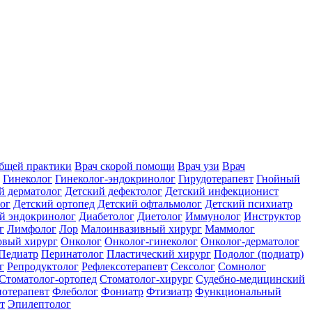
общей практики
Врач скорой помощи
Врач узи
Врач
Гинеколог
Гинеколог-эндокринолог
Гирудотерапевт
Гнойный
й дерматолог
Детский дефектолог
Детский инфекционист
ог
Детский ортопед
Детский офтальмолог
Детский психиатр
й эндокринолог
Диабетолог
Диетолог
Иммунолог
Инструктор
г
Лимфолог
Лор
Малоинвазивный хирург
Маммолог
вый хирург
Онколог
Онколог-гинеколог
Онколог-дерматолог
Педиатр
Перинатолог
Пластический хирург
Подолог (подиатр)
г
Репродуктолог
Рефлексотерапевт
Сексолог
Сомнолог
Стоматолог-ортопед
Стоматолог-хирург
Судебно-медицинский
отерапевт
Флеболог
Фониатр
Фтизиатр
Функциональный
т
Эпилептолог