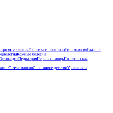
строэнтерология
Генетика и прогнозы
Гинекология
Глазные
рдиология
Кожные болезни
Ортопедия
Педиатрия
Первая помощь
Пластическая
тание
Стоматология
Счастливое детство
Урология и