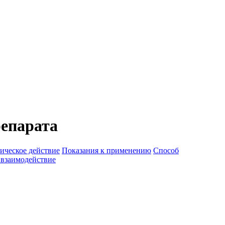
епарата
ическое действие
Показания к применению
Способ
 взаимодействие