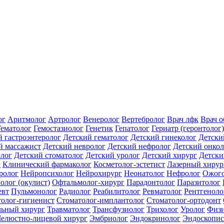
ог
Аритмолог
Артролог
Венеролог
Вертебролог
Врач лфк
Врач 
Гематолог
Гемостазиолог
Генетик
Гепатолог
Гериатр (геронтолог)
й гастроэнтеролог
Детский гематолог
Детский гинеколог
Детски
й массажист
Детский невролог
Детский нефролог
Детский онкол
олог
Детский стоматолог
Детский уролог
Детский хирург
Детски
г
Клинический фармаколог
Косметолог-эстетист
Лазерный хирур
ролог
Нейропсихолог
Нейрохирург
Неонатолог
Нефролог
Ожого
олог (окулист)
Офтальмолог-хирург
Парадонтолог
Паразитолог
евт
Пульмонолог
Радиолог
Реабилитолог
Ревматолог
Рентгеноло
олог-гигиенист
Стоматолог-имплантолог
Стоматолог-ортодонт
льный хирург
Травматолог
Трансфузиолог
Трихолог
Уролог
Физи
елюстно-лицевой хирург
Эмбриолог
Эндокринолог
Эндоскопис