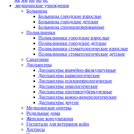
Як
Ям
Ян
Яр
Яс
медицинские учреждения
Больницы
Больницы городские взрослые
Больницы городские детские
Больницы специализированные
Поликлиники
Поликлиники городские взрослые
Поликлиники городские детские
Поликлиники стоматологические взрослые
Поликлиники стоматологические детские
Санатории
Диспансеры
Диспансеры врачебно-физкультурные
Диспансеры наркологические
Диспансеры психоневрологические
Диспансеры онкологические
Диспансеры противотуберкулезные
Диспансеры кожно-венерологические
Диспансеры другие
Медицинские центры
Родильные дома
Женские консультации
Госпитали для ветеранов войн
Хосписы