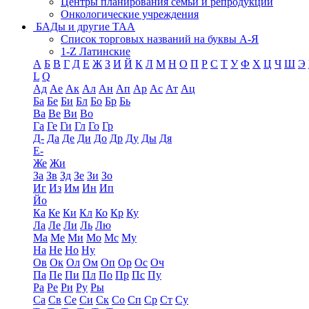
Центры планирования семьи и репродукции
Онкологические учреждения
БАДы и другие ТАА
Список торговых названий на буквы А-Я
1-Z Латинские
А
Б
В
Г
Д
Е
Ж
З
И
Й
К
Л
М
Н
О
П
Р
С
Т
У
Ф
Х
Ц
Ч
Ш
Э
L
Q
Ад
Ае
Ак
Ал
Ан
Ап
Ар
Ас
Ат
Ац
Ба
Бе
Би
Бл
Бо
Бр
Бь
Ва
Ве
Ви
Во
Га
Ге
Ги
Гл
Го
Гр
Д-
Да
Де
Ди
До
Др
Ду
Ды
Дя
Е-
Же
Жи
За
Зв
Зд
Зе
Зи
Зо
Иг
Из
Им
Ин
Ип
Йо
Ка
Ке
Ки
Кл
Ко
Кр
Ку
Ла
Ле
Ли
Ль
Лю
Ма
Ме
Ми
Мо
Мс
Му
На
Не
Но
Ну
Ов
Ок
Ол
Ом
Оп
Ор
Ос
Оч
Па
Пе
Пи
Пл
По
Пр
Пс
Пу
Ра
Ре
Ри
Ру
Ры
Са
Св
Се
Си
Ск
Со
Сп
Ср
Ст
Су