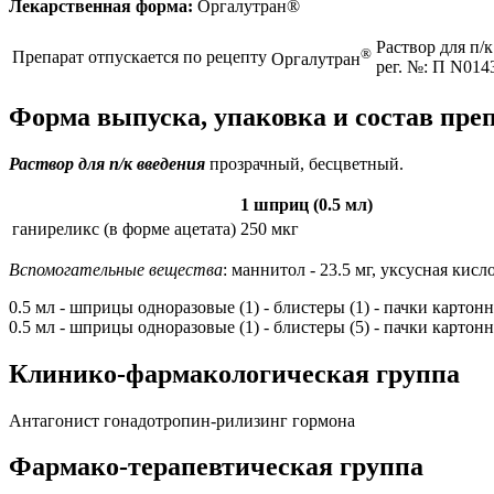
Лекарственная форма:
Оргалутран®
Раствор для п/
®
Препарат отпускается по рецепту
Оргалутран
рег. №: П N014
Форма выпуска, упаковка и состав пре
Раствор для п/к введения
прозрачный, бесцветный.
1 шприц (0.5 мл)
ганиреликс (в форме ацетата)
250 мкг
Вспомогательные вещества
: маннитол - 23.5 мг, уксусная кисло
0.5 мл - шприцы одноразовые (1) - блистеры (1) - пачки картон
0.5 мл - шприцы одноразовые (1) - блистеры (5) - пачки картон
Клинико-фармакологическая группа
Антагонист гонадотропин-рилизинг гормона
Фармако-терапевтическая группа