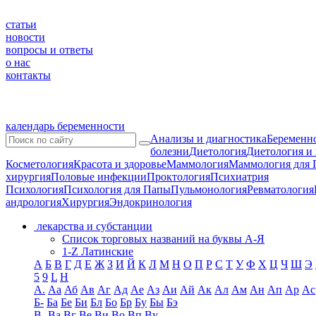
статьи
новости
вопросы и ответы
о нас
контакты
календарь беременности
Анализы и диагностика
Беременно
болезни
Диетология
Диетология и
Косметология
Красота и здоровье
Маммология
Маммология для 
хирургия
Половые инфекции
Проктология
Психиатрия
Психология
Психология для Папы
Пульмонология
Ревматология
андрология
Хирургия
Эндокринология
лекарства и субстанции
Список торговых названий на буквы А-Я
1-Z Латинские
А
Б
В
Г
Д
Е
Ж
З
И
Й
К
Л
М
Н
О
П
Р
С
Т
У
Ф
Х
Ц
Ч
Ш
Э
5
9
L
H
А.
Аа
Аб
Ав
Аг
Ад
Ае
Аз
Аи
Ай
Ак
Ал
Ам
Ан
Ап
Ар
Ас
Б-
Ба
Бе
Би
Бл
Бо
Бр
Бу
Бы
Бэ
В-
Ва
Вг
Ве
Ви
Во
Вп
Ву