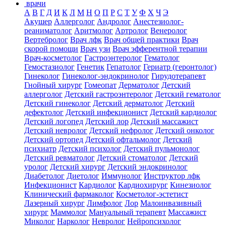
врачи
А
В
Г
Д
И
К
Л
М
Н
О
П
Р
С
Т
У
Ф
Х
Ч
Э
Акушер
Аллерголог
Андролог
Анестезиолог-
реаниматолог
Аритмолог
Артролог
Венеролог
Вертебролог
Врач лфк
Врач общей практики
Врач
скорой помощи
Врач узи
Врач эфферентной терапии
Врач-косметолог
Гастроэнтеролог
Гематолог
Гемостазиолог
Генетик
Гепатолог
Гериатр (геронтолог)
Гинеколог
Гинеколог-эндокринолог
Гирудотерапевт
Гнойный хирург
Гомеопат
Дерматолог
Детский
аллерголог
Детский гастроэнтеролог
Детский гематолог
Детский гинеколог
Детский дерматолог
Детский
дефектолог
Детский инфекционист
Детский кардиолог
Детский логопед
Детский лор
Детский массажист
Детский невролог
Детский нефролог
Детский онколог
Детский ортопед
Детский офтальмолог
Детский
психиатр
Детский психолог
Детский пульмонолог
Детский ревматолог
Детский стоматолог
Детский
уролог
Детский хирург
Детский эндокринолог
Диабетолог
Диетолог
Иммунолог
Инструктор лфк
Инфекционист
Кардиолог
Кардиохирург
Кинезиолог
Клинический фармаколог
Косметолог-эстетист
Лазерный хирург
Лимфолог
Лор
Малоинвазивный
хирург
Маммолог
Мануальный терапевт
Массажист
Миколог
Нарколог
Невролог
Нейропсихолог