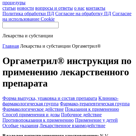
процедуры
статьи
новости
вопросы и ответы
о нас
контакты
Политика обработки ПД
Согласие на обработку ПД
Согласие
на использование Cookie
Лекарства и субстанции
Главная
Лекарства и субстанции
Оргаметрил®
Оргаметрил® инструкция по
применению лекарственного
препарата
Форма выпуска, упаковка и состав препарата
Клинико-
фармакологическая группа
Фармако-терапевтическая группа
Фармакологическое действие
Показания к применению
Способ применения и дозы
Побочное действие
Противопоказания к применению
Применение у детей
Особые указания
Лекарственное взаимодействие
Владелец регистрационного удостоверения:
N.V.