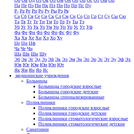
Об
Ов
Од
Оз
Ок
Ол
Ом
Он
Оп
Ор
Ос
От
Оф
Оц
Па
Пе
Пз
Пи
Пк
Пл
Пн
По
Пр
Пс
Пу
Р-
Ра
Ре
Ри
Ро
Ру
Ры
Рэ
Ря
Са
Сб
Св
Се
Си
Ск
Сл
См
Сн
Со
Сп
Ср
Ст
Су
Сы
Сю
Та
Тв
Тг
Те
Ти
Тм
То
Тр
Ту
Ты
Тэ
Уб
Уг
Уз
Ук
Ул
Ум
Ун
Уп
Ур
Ус
Ут
Уф
Фа
Фе
Фи
Фл
Фо
Фр
Фс
Фт
Фу
Ха
Хв
Хе
Хи
Хл
Хо
Ху
Це
Ци
Цф
Ча
Че
Чи
Ша
Шв
Ши
Шу
Эб
Эв
Эг
Эд
Эз
Эй
Эк
Эл
Эм
Эн
Эп
Эр
Эс
Эт
Эу
Эф
Эх
Юв
Юг
Юм
Юн
Юп
Ют
Як
Ям
Ян
Яр
Яс
медицинские учреждения
Больницы
Больницы городские взрослые
Больницы городские детские
Больницы специализированные
Поликлиники
Поликлиники городские взрослые
Поликлиники городские детские
Поликлиники стоматологические взрослые
Поликлиники стоматологические детские
Санатории