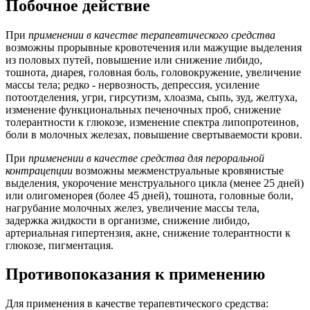
Побочное действие
При
применении в качестве терапевтического средства
возможны прорывные кровотечения или мажущие выделения
из половых путей, повышение или снижение либидо,
тошнота, диарея, головная боль, головокружение, увеличение
массы тела; редко - нервозность, депрессия, усиление
потоотделения, угри, гирсутизм, хлоазма, сыпь, зуд, желтуха,
изменение функциональных печеночных проб, снижение
толерантности к глюкозе, изменение спектра липопротеинов,
боли в молочных железах, повышение свертываемости крови.
При
применении в качестве средства для пероральной
контрацепции
возможны межменструальные кровянистые
выделения, укорочение менструального цикла (менее 25 дней)
или олигоменорея (более 45 дней), тошнота, головные боли,
нагрубание молочных желез, увеличение массы тела,
задержка жидкости в организме, снижение либидо,
артериальная гипертензия, акне, снижение толерантности к
глюкозе, пигментация.
Противопоказания к применению
Для применения в качестве терапевтического средства: