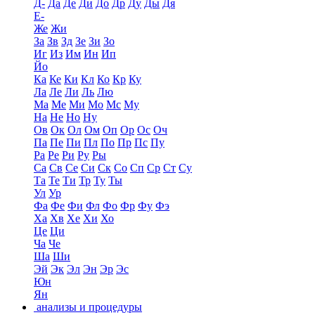
Д-
Да
Де
Ди
До
Др
Ду
Ды
Дя
Е-
Же
Жи
За
Зв
Зд
Зе
Зи
Зо
Иг
Из
Им
Ин
Ип
Йо
Ка
Ке
Ки
Кл
Ко
Кр
Ку
Ла
Ле
Ли
Ль
Лю
Ма
Ме
Ми
Мо
Мс
Му
На
Не
Но
Ну
Ов
Ок
Ол
Ом
Оп
Ор
Ос
Оч
Па
Пе
Пи
Пл
По
Пр
Пс
Пу
Ра
Ре
Ри
Ру
Ры
Са
Св
Се
Си
Ск
Со
Сп
Ср
Ст
Су
Та
Те
Ти
Тр
Ту
Ты
Ул
Ур
Фа
Фе
Фи
Фл
Фо
Фр
Фу
Фэ
Ха
Хв
Хе
Хи
Хо
Це
Ци
Ча
Че
Ша
Ши
Эй
Эк
Эл
Эн
Эр
Эс
Юн
Ян
анализы и процедуры