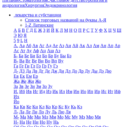
Питание
Стоматология
Счастливое детство
Урология и
андрология
Хирургия
Эндокринология
лекарства и субстанции
Список торговых названий на буквы А-Я
1-Z Латинские
А
Б
В
Г
Д
Е
Ж
З
И
Й
К
Л
М
Н
О
П
Р
С
Т
У
Ф
Х
Ц
Ч
Ш
Э
Ю
Я
5
9
L
H
А.
Аа
Аб
Ав
Аг
Ад
Ае
Аз
Аи
Ай
Ак
Ал
Ам
Ан
Ап
Ар
Ас
Ат
Ау
Аф
Ац
Аш
Аэ
Б-
Ба
Бе
Би
Бл
Бо
Бр
Бу
Бы
Бэ
В-
Ва
Вг
Ве
Ви
Во
Вп
Ву
Га
Ге
Ги
Гл
Го
Гр
Гу
Гэ
Д-
Д3
Да
Дв
Дг
Де
Дж
Ди
Дл
До
Др
Ду
Ды
Дэ
Дю
Ев
Ек
Ем
Ер
Жа
Же
Жи
Жо
За
Зв
Зе
Зи
Зм
Зо
Зу
И.
Иб
Ив
Иг
Ид
Из
Ик
Ил
Им
Ин
Ио
Ип
Ир
Ис
Ит
Иф
Их
Йо
Ка
Кв
Ке
Ки
Кл
Ко
Кр
Кс
Ку
Кь
Кэ
Л-
Ла
Ле
Ли
Ло
Лу
Ль
Лю
Ля
М-
Ма
Ме
Ми
Мл
Мм
Мо
Мс
Му
Мэ
Мю
Мя
Н-
На
Не
Ни
Но
Ну
Нь