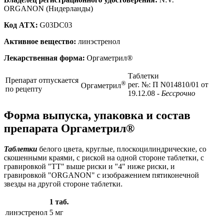
ORGANON (Нидерланды)
Код ATX:
G03DC03
Активное вещество:
линэстренол
Лекарственная форма:
Оргаметрил®
Таблетки
Препарат отпускается
®
рег. №: П N014810/01 от
Оргаметрил
по рецепту
19.12.08
- Бессрочно
Форма выпуска, упаковка и состав
препарата Оргаметрил®
Таблетки
белого цвета, круглые, плоскоцилиндрические, со
скошенными краями, с риской на одной стороне таблетки, с
гравировкой "ТТ" выше риски и "4" ниже риски, и
гравировкой "ORGANON" с изображением пятиконечной
звезды на другой стороне таблетки.
1 таб.
линэстренол
5 мг