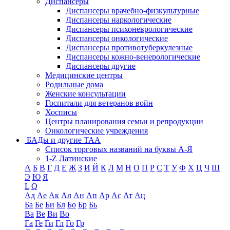
Диспансеры
Диспансеры врачебно-физкультурные
Диспансеры наркологические
Диспансеры психоневрологические
Диспансеры онкологические
Диспансеры противотуберкулезные
Диспансеры кожно-венерологические
Диспансеры другие
Медицинские центры
Родильные дома
Женские консультации
Госпитали для ветеранов войн
Хосписы
Центры планирования семьи и репродукции
Онкологические учреждения
БАДы и другие ТАА
Список торговых названий на буквы А-Я
1-Z Латинские
А
Б
В
Г
Д
Е
Ж
З
И
Й
К
Л
М
Н
О
П
Р
С
Т
У
Ф
Х
Ц
Ч
Ш
Э
Ю
Я
L
Q
Ад
Ае
Ак
Ал
Ан
Ап
Ар
Ас
Ат
Ац
Ба
Бе
Би
Бл
Бо
Бр
Бь
Ва
Ве
Ви
Во
Га
Ге
Ги
Гл
Го
Гр