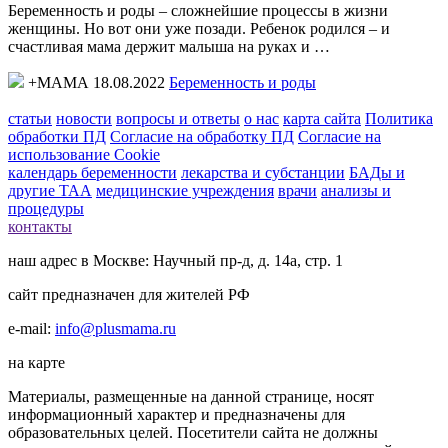
Беременность и роды – сложнейшие процессы в жизни
женщины. Но вот они уже позади. Ребенок родился – и
счастливая мама держит малыша на руках и …
+МАМА 18.08.2022
Беременность и роды
статьи
новости
вопросы и ответы
о нас
карта сайта
Политика
обработки ПД
Согласие на обработку ПД
Согласие на
использование Cookie
календарь беременности
лекарства и субстанции
БАДы и
другие ТАА
медицинские учреждения
врачи
анализы и
процедуры
контакты
наш адрес в Москве: Научный пр-д, д. 14а, стр. 1
сайт предназначен для жителей РФ
e-mail:
info@plusmama.ru
на карте
Материалы, размещенные на данной странице, носят
информационный характер и предназначены для
образовательных целей. Посетители сайта не должны