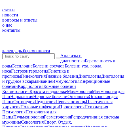
статьи
новости
вопросы и ответы
о нас
контакты
календарь беременности
Анализы и
диагностика
Беременность и
роды
Бесплодие
Болезни сосудов
Болезни уха, горла,
носа
Гастроэнтерология
Генетика и
прогнозы
Гинекология
Глазные болезни
Диетология
Диетология
и грудное вскармливание
Иммунология
Инфекционные
болезни
Кардиология
Кожные болезни
Косметология
Красота и здоровье
Маммология
Маммология для
Пап
Наркология
Нервные болезни
Онкология
Онкология для
Папы
Ортопедия
Педиатрия
Первая помощь
Пластическая
хирургия
Половые инфекции
Проктология
Психиатрия
Психология
Психология для
Папы
Пульмонология
Ревматология
Репродуктивная система
мужчины
Сексология
Спорт, Отдых,