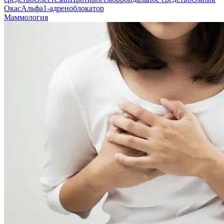
Окас
Альфа1-адреноблокатор
Маммология