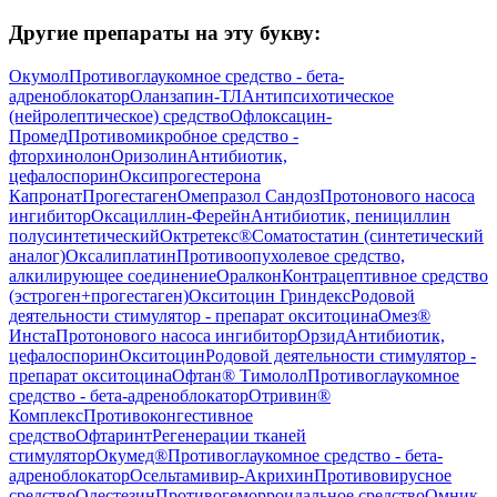
Другие препараты на эту букву:
Окумол
Противоглаукомное средство - бета-
адреноблокатор
Оланзапин-ТЛ
Антипсихотическое
(нейролептическое) средство
Офлоксацин-
Промед
Противомикробное средство -
фторхинолон
Оризолин
Антибиотик,
цефалоспорин
Оксипрогестерона
Капронат
Прогестаген
Омепразол Сандоз
Протонового насоса
ингибитор
Оксациллин-Ферейн
Антибиотик, пенициллин
полусинтетический
Октретекс®
Соматостатин (синтетический
аналог)
Оксалиплатин
Противоопухолевое средство,
алкилирующее соединение
Оралкон
Контрацептивное средство
(эстроген+прогестаген)
Окситоцин Гриндекс
Родовой
деятельности стимулятор - препарат окситоцина
Омез®
Инста
Протонового насоса ингибитор
Орзид
Антибиотик,
цефалоспорин
Окситоцин
Родовой деятельности стимулятор -
препарат окситоцина
Офтан® Тимолол
Противоглаукомное
средство - бета-адреноблокатор
Отривин®
Комплекс
Противоконгестивное
средство
Офтаринт
Регенерации тканей
стимулятор
Окумед®
Противоглаукомное средство - бета-
адреноблокатор
Осельтамивир-Акрихин
Противовирусное
средство
Олестезин
Противогеморроидальное средство
Омник