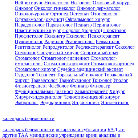
Нейрохирург
Неонатолог
Нефролог
Ожоговый хирург
Онколог
Онколог-гинеколог
Онколог-дерматолог
Онколог-уролог
Ортопед
Остеопат
Отоневролог
Офтальмолог (окулист)
Офтальмолог-хирург
Парадонтолог
Паразитолог
Педиатр
Перинатолог
Пластический хирург
Подолог (подиатр)
Проктолог
Профпатолог
Психиатр
Психолог
Психотерапевт
Пульмонолог
Радиолог
Реабилитолог
Ревматолог
Рентгенолог
Репродуктолог
Рефлексотерапевт
Сексолог
Сомнолог
Сосудистый хирург
Спортивный врач
Стоматолог
Стоматолог-гигиенист
Стоматолог-
имплантолог
Стоматолог-ортодонт
Стоматолог-ортопед
Стоматолог-хирург
Судебно-медицинский эксперт
Сурдолог
Терапевт
Торакальный онколог
Торакальный
хирург
Травматолог
Трансфузиолог
Трихолог
Уролог
Физиотерапевт
Флеболог
Фониатр
Фтизиатр
Функциональный диагност
Химиотерапевт
Хирург
Хирург-эндокринолог
Челюстно-лицевой хирург
Эмбриолог
Эндокринолог
Эндоскопист
Эпилептолог
календарь беременности
календарь беременности
лекарства и субстанции
БАДы и
другие ТАА
медицинские учреждения
врачи
анализы и