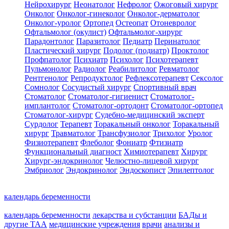
Нейрохирург
Неонатолог
Нефролог
Ожоговый хирург
Онколог
Онколог-гинеколог
Онколог-дерматолог
Онколог-уролог
Ортопед
Остеопат
Отоневролог
Офтальмолог (окулист)
Офтальмолог-хирург
Парадонтолог
Паразитолог
Педиатр
Перинатолог
Пластический хирург
Подолог (подиатр)
Проктолог
Профпатолог
Психиатр
Психолог
Психотерапевт
Пульмонолог
Радиолог
Реабилитолог
Ревматолог
Рентгенолог
Репродуктолог
Рефлексотерапевт
Сексолог
Сомнолог
Сосудистый хирург
Спортивный врач
Стоматолог
Стоматолог-гигиенист
Стоматолог-
имплантолог
Стоматолог-ортодонт
Стоматолог-ортопед
Стоматолог-хирург
Судебно-медицинский эксперт
Сурдолог
Терапевт
Торакальный онколог
Торакальный
хирург
Травматолог
Трансфузиолог
Трихолог
Уролог
Физиотерапевт
Флеболог
Фониатр
Фтизиатр
Функциональный диагност
Химиотерапевт
Хирург
Хирург-эндокринолог
Челюстно-лицевой хирург
Эмбриолог
Эндокринолог
Эндоскопист
Эпилептолог
календарь беременности
календарь беременности
лекарства и субстанции
БАДы и
другие ТАА
медицинские учреждения
врачи
анализы и