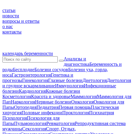
статьи
новости
вопросы и ответы
о нас
контакты
календарь беременности
Анализы и
диагностика
Беременность и
роды
Бесплодие
Болезни сосудов
Болезни уха, горла,
носа
Гастроэнтерология
Генетика и
прогнозы
Гинекология
Глазные болезни
Диетология
Диетология
и грудное вскармливание
Иммунология
Инфекционные
болезни
Кардиология
Кожные болезни
Косметология
Красота и здоровье
Маммология
Маммология для
Пап
Наркология
Нервные болезни
Онкология
Онкология для
Папы
Ортопедия
Педиатрия
Первая помощь
Пластическая
хирургия
Половые инфекции
Проктология
Психиатрия
Психология
Психология для
Папы
Пульмонология
Ревматология
Репродуктивная система
мужчины
Сексология
Спорт, Отдых,