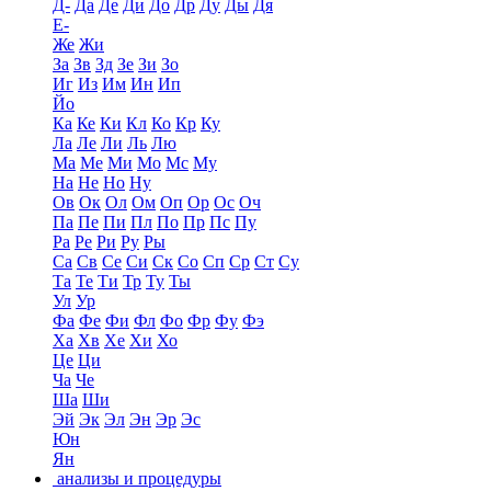
Д-
Да
Де
Ди
До
Др
Ду
Ды
Дя
Е-
Же
Жи
За
Зв
Зд
Зе
Зи
Зо
Иг
Из
Им
Ин
Ип
Йо
Ка
Ке
Ки
Кл
Ко
Кр
Ку
Ла
Ле
Ли
Ль
Лю
Ма
Ме
Ми
Мо
Мс
Му
На
Не
Но
Ну
Ов
Ок
Ол
Ом
Оп
Ор
Ос
Оч
Па
Пе
Пи
Пл
По
Пр
Пс
Пу
Ра
Ре
Ри
Ру
Ры
Са
Св
Се
Си
Ск
Со
Сп
Ср
Ст
Су
Та
Те
Ти
Тр
Ту
Ты
Ул
Ур
Фа
Фе
Фи
Фл
Фо
Фр
Фу
Фэ
Ха
Хв
Хе
Хи
Хо
Це
Ци
Ча
Че
Ша
Ши
Эй
Эк
Эл
Эн
Эр
Эс
Юн
Ян
анализы и процедуры