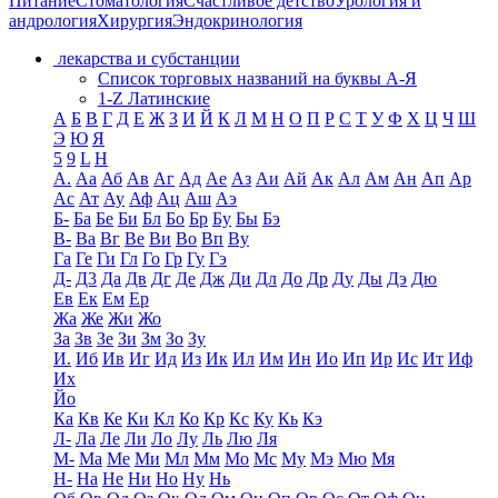
Питание
Стоматология
Счастливое детство
Урология и
андрология
Хирургия
Эндокринология
лекарства и субстанции
Список торговых названий на буквы А-Я
1-Z Латинские
А
Б
В
Г
Д
Е
Ж
З
И
Й
К
Л
М
Н
О
П
Р
С
Т
У
Ф
Х
Ц
Ч
Ш
Э
Ю
Я
5
9
L
H
А.
Аа
Аб
Ав
Аг
Ад
Ае
Аз
Аи
Ай
Ак
Ал
Ам
Ан
Ап
Ар
Ас
Ат
Ау
Аф
Ац
Аш
Аэ
Б-
Ба
Бе
Би
Бл
Бо
Бр
Бу
Бы
Бэ
В-
Ва
Вг
Ве
Ви
Во
Вп
Ву
Га
Ге
Ги
Гл
Го
Гр
Гу
Гэ
Д-
Д3
Да
Дв
Дг
Де
Дж
Ди
Дл
До
Др
Ду
Ды
Дэ
Дю
Ев
Ек
Ем
Ер
Жа
Же
Жи
Жо
За
Зв
Зе
Зи
Зм
Зо
Зу
И.
Иб
Ив
Иг
Ид
Из
Ик
Ил
Им
Ин
Ио
Ип
Ир
Ис
Ит
Иф
Их
Йо
Ка
Кв
Ке
Ки
Кл
Ко
Кр
Кс
Ку
Кь
Кэ
Л-
Ла
Ле
Ли
Ло
Лу
Ль
Лю
Ля
М-
Ма
Ме
Ми
Мл
Мм
Мо
Мс
Му
Мэ
Мю
Мя
Н-
На
Не
Ни
Но
Ну
Нь