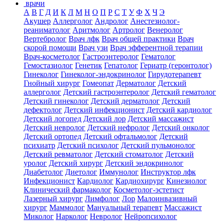
врачи
А
В
Г
Д
И
К
Л
М
Н
О
П
Р
С
Т
У
Ф
Х
Ч
Э
Акушер
Аллерголог
Андролог
Анестезиолог-
реаниматолог
Аритмолог
Артролог
Венеролог
Вертебролог
Врач лфк
Врач общей практики
Врач
скорой помощи
Врач узи
Врач эфферентной терапии
Врач-косметолог
Гастроэнтеролог
Гематолог
Гемостазиолог
Генетик
Гепатолог
Гериатр (геронтолог)
Гинеколог
Гинеколог-эндокринолог
Гирудотерапевт
Гнойный хирург
Гомеопат
Дерматолог
Детский
аллерголог
Детский гастроэнтеролог
Детский гематолог
Детский гинеколог
Детский дерматолог
Детский
дефектолог
Детский инфекционист
Детский кардиолог
Детский логопед
Детский лор
Детский массажист
Детский невролог
Детский нефролог
Детский онколог
Детский ортопед
Детский офтальмолог
Детский
психиатр
Детский психолог
Детский пульмонолог
Детский ревматолог
Детский стоматолог
Детский
уролог
Детский хирург
Детский эндокринолог
Диабетолог
Диетолог
Иммунолог
Инструктор лфк
Инфекционист
Кардиолог
Кардиохирург
Кинезиолог
Клинический фармаколог
Косметолог-эстетист
Лазерный хирург
Лимфолог
Лор
Малоинвазивный
хирург
Маммолог
Мануальный терапевт
Массажист
Миколог
Нарколог
Невролог
Нейропсихолог