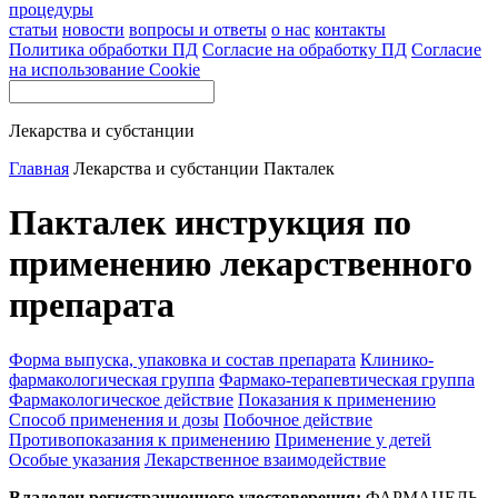
процедуры
статьи
новости
вопросы и ответы
о нас
контакты
Политика обработки ПД
Согласие на обработку ПД
Согласие
на использование Cookie
Лекарства и субстанции
Главная
Лекарства и субстанции
Пакталек
Пакталек инструкция по
применению лекарственного
препарата
Форма выпуска, упаковка и состав препарата
Клинико-
фармакологическая группа
Фармако-терапевтическая группа
Фармакологическое действие
Показания к применению
Способ применения и дозы
Побочное действие
Противопоказания к применению
Применение у детей
Особые указания
Лекарственное взаимодействие
Владелец регистрационного удостоверения:
ФАРМАЦЕЛЬ,