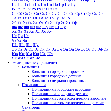
Об
Ов
Од
Оз
Ок
Ол
Ом
Он
Оп
Ор
Ос
От
Оф
Оц
Па
Пе
Пз
Пи
Пк
Пл
Пн
По
Пр
Пс
Пу
Р-
Ра
Ре
Ри
Ро
Ру
Ры
Рэ
Ря
Са
Сб
Св
Се
Си
Ск
Сл
См
Сн
Со
Сп
Ср
Ст
Су
Сы
Сю
Та
Тв
Тг
Те
Ти
Тм
То
Тр
Ту
Ты
Тэ
Уб
Уг
Уз
Ук
Ул
Ум
Ун
Уп
Ур
Ус
Ут
Уф
Фа
Фе
Фи
Фл
Фо
Фр
Фс
Фт
Фу
Ха
Хв
Хе
Хи
Хл
Хо
Ху
Це
Ци
Цф
Ча
Че
Чи
Ша
Шв
Ши
Шу
Эб
Эв
Эг
Эд
Эз
Эй
Эк
Эл
Эм
Эн
Эп
Эр
Эс
Эт
Эу
Эф
Эх
Юв
Юг
Юм
Юн
Юп
Ют
Як
Ям
Ян
Яр
Яс
медицинские учреждения
Больницы
Больницы городские взрослые
Больницы городские детские
Больницы специализированные
Поликлиники
Поликлиники городские взрослые
Поликлиники городские детские
Поликлиники стоматологические взрослые
Поликлиники стоматологические детские
Санатории