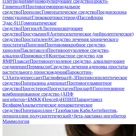
Плегриди
Иммуномодулирующее средство
Прокто-
Гливенол®
Противогеморроидальное
средство
Прополис
Гомеопатическое средство
Преднизолона
гемисукцинат
Глюкокортикостероид
Пассифлора
Эдас-911
Гомеопатическое
средство
Прегнил®
Лютеинизирующее
средство
Просульпин®
Антипсихотическое (нейролептическое)
средство
Простатилен®
Средство лечения хронического
простатита
Пипелин
Противомикробное средство,
хинолон
Паклитаксел
Противоопухолевое средство,
алкалоид
Примовист®
Контрастное средство для
ЯМР
Плаксат
Противоопухолевое средство, алкилирующее
соединение
Пермиксон
Средство лечения аденомы простаты
растительного происхождения
Пароксетин-
СЗ
Антидепрессант
Паглюферал®-3
Противоэпилептическое
средство
Пиперазина адипинат
Противогельминтное
средство
Прогестерон
Прогестаген
Прилар®
Гипотензивное
комбинированное средство (АПФ
ингибитор+БМКК)
Пенсейд
НПВП
Парацетамол
Велфарм
Анальгетическое ненаркотическое
средство
Пиперациллин+Тазобактам Каби
Антибиотик,
пенициллин полусинтетический+бета-лактамаз ингибитор
Маммология