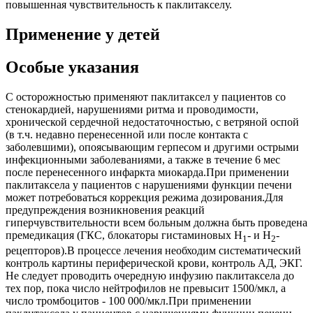
повышенная чувствительность к паклитакселу.
Применение у детей
Особые указания
С осторожностью применяют паклитаксел у пациентов со
стенокардией, нарушениями ритма и проводимости,
хронической сердечной недостаточностью, с ветряной оспой
(в т.ч. недавно перенесенной или после контакта с
заболевшими), опоясывающим герпесом и другими острыми
инфекционными заболеваниями, а также в течение 6 мес
после перенесенного инфаркта миокарда.При применении
паклитаксела у пациентов с нарушениями функции печени
может потребоваться коррекция режима дозирования.Для
предупреждения возникновения реакций
гиперчувствительности всем больным должна быть проведена
премедикация (ГКС, блокаторы гистаминовых H
- и H
-
1
2
рецепторов).В процессе лечения необходим систематический
контроль картины периферической крови, контроль АД, ЭКГ.
Не следует проводить очередную инфузию паклитаксела до
тех пор, пока число нейтрофилов не превысит 1500/мкл, а
число тромбоцитов - 100 000/мкл.При применении