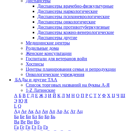
Диспансеры
Диспансеры врачебно-физкультурные
Диспансеры наркологические
Диспансеры психоневрологические
Диспансеры онкологические
Диспансеры противотуберкулезные
Диспансеры кожно-венерологические
Диспансеры другие
Медицинские центры
Родильные дома
Женские консультации
Госпитали для ветеранов войн
Хосписы
Центры планирования семьи и репродукции
Онкологические учреждения
БАДы и другие ТАА
Список торговых названий на буквы А-Я
1-Z Латинские
А
Б
В
Г
Д
Е
Ж
З
И
Й
К
Л
М
Н
О
П
Р
С
Т
У
Ф
Х
Ц
Ч
Ш
Э
Ю
Я
L
Q
Ад
Ае
Ак
Ал
Ан
Ап
Ар
Ас
Ат
Ац
Ба
Бе
Би
Бл
Бо
Бр
Бь
Ва
Ве
Ви
Во
Га
Ге
Ги
Гл
Го
Гр