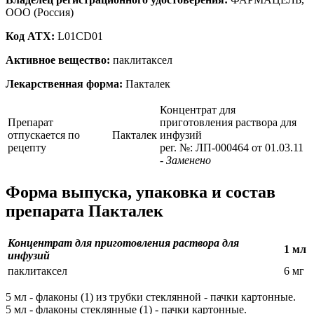
ООО (Россия)
Код ATX:
L01CD01
Активное вещество:
паклитаксел
Лекарственная форма:
Пакталек
Концентрат для
Препарат
приготовления раствора для
отпускается по
Пакталек
инфузий
рецепту
рег. №: ЛП-000464 от 01.03.11
- Заменено
Форма выпуска, упаковка и состав
препарата Пакталек
Концентрат для приготовления раствора для
1 мл
инфузий
паклитаксел
6 мг
5 мл - флаконы (1) из трубки стеклянной - пачки картонные.
5 мл - флаконы стеклянные (1) - пачки картонные.