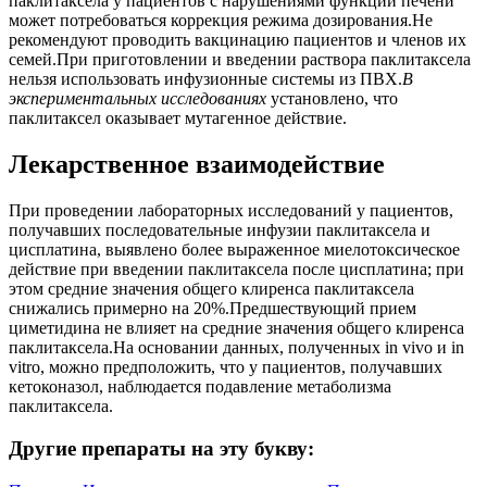
паклитаксела у пациентов с нарушениями функции печени
может потребоваться коррекция режима дозирования.Не
рекомендуют проводить вакцинацию пациентов и членов их
семей.При приготовлении и введении раствора паклитаксела
нельзя использовать инфузионные системы из ПВХ.
В
экспериментальных исследованиях
установлено, что
паклитаксел оказывает мутагенное действие.
Лекарственное взаимодействие
При проведении лабораторных исследований у пациентов,
получавших последовательные инфузии паклитаксела и
цисплатина, выявлено более выраженное миелотоксическое
действие при введении паклитаксела после цисплатина; при
этом средние значения общего клиренса паклитаксела
снижались примерно на 20%.Предшествующий прием
циметидина не влияет на средние значения общего клиренса
паклитаксела.На основании данных, полученных in vivo и in
vitro, можно предположить, что у пациентов, получавших
кетоконазол, наблюдается подавление метаболизма
паклитаксела.
Другие препараты на эту букву: