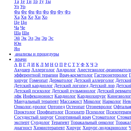
Та
Те
Ти
Тр
Ту
Ты
Ул
Ур
Фа
Фе
Фи
Фл
Фо
Фр
Фу
Фэ
Ха
Хв
Хе
Хи
Хо
Це
Ци
Ча
Че
Ша
Ши
Эй
Эк
Эл
Эн
Эр
Эс
Юн
Ян
анализы и процедуры
врачи
А
В
Г
Д
И
К
Л
М
Н
О
П
Р
С
Т
У
Ф
Х
Ч
Э
Акушер
Аллерголог
Андролог
Анестезиолог-реаниматол
эфферентной терапии
Врач-косметолог
Гастроэнтеролог
хирург
Гомеопат
Дерматолог
Детский аллерголог
Детски
Детский кардиолог
Детский логопед
Детский лор
Детски
Детский психолог
Детский пульмонолог
Детский ревмат
лфк
Инфекционист
Кардиолог
Кардиохирург
Кинезиоло
Мануальный терапевт
Массажист
Миколог
Нарколог
Нев
Онколог-уролог
Ортопед
Остеопат
Отоневролог
Офтальм
Проктолог
Профпатолог
Психиатр
Психолог
Психотерап
Сосудистый хирург
Спортивный врач
Стоматолог
Стомат
эксперт
Сурдолог
Терапевт
Торакальный онколог
Торака
диагност
Химиотерапевт
Хирург
Хирург-эндокринолог
Ч