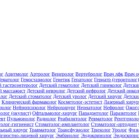
ог
Аритмолог
Артролог
Венеролог
Вертебролог
Врач лфк
Врач 
Гематолог
Гемостазиолог
Генетик
Гепатолог
Гериатр (геронтолог)
й гастроэнтеролог
Детский гематолог
Детский гинеколог
Детски
й массажист
Детский невролог
Детский нефролог
Детский онкол
олог
Детский стоматолог
Детский уролог
Детский хирург
Детски
г
Клинический фармаколог
Косметолог-эстетист
Лазерный хирур
ролог
Нейропсихолог
Нейрохирург
Неонатолог
Нефролог
Ожого
олог (окулист)
Офтальмолог-хирург
Парадонтолог
Паразитолог
евт
Пульмонолог
Радиолог
Реабилитолог
Ревматолог
Рентгеноло
олог-гигиенист
Стоматолог-имплантолог
Стоматолог-ортодонт
льный хирург
Травматолог
Трансфузиолог
Трихолог
Уролог
Физи
елюстно-лицевой хирург
Эмбриолог
Эндокринолог
Эндоскопис