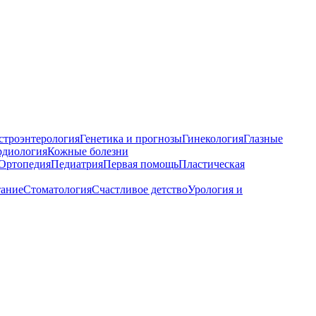
строэнтерология
Генетика и прогнозы
Гинекология
Глазные
рдиология
Кожные болезни
Ортопедия
Педиатрия
Первая помощь
Пластическая
тание
Стоматология
Счастливое детство
Урология и