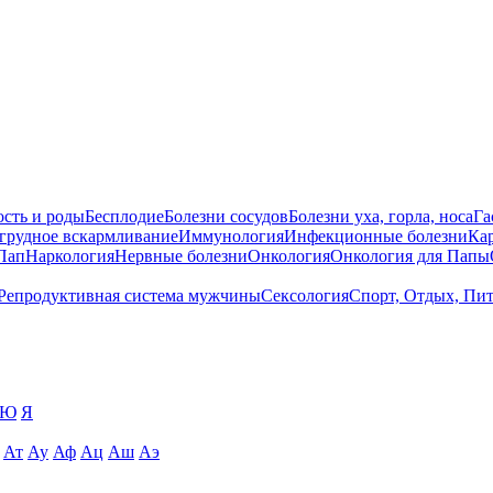
сть и роды
Бесплодие
Болезни сосудов
Болезни уха, горла, носа
Га
 грудное вскармливание
Иммунология
Инфекционные болезни
Ка
Пап
Наркология
Нервные болезни
Онкология
Онкология для Папы
Репродуктивная система мужчины
Сексология
Спорт, Отдых, Пи
Ю
Я
Ат
Ау
Аф
Ац
Аш
Аэ