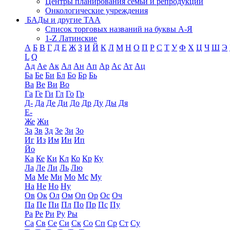
Центры планирования семьи и репродукции
Онкологические учреждения
БАДы и другие ТАА
Список торговых названий на буквы А-Я
1-Z Латинские
А
Б
В
Г
Д
Е
Ж
З
И
Й
К
Л
М
Н
О
П
Р
С
Т
У
Ф
Х
Ц
Ч
Ш
Э
L
Q
Ад
Ае
Ак
Ал
Ан
Ап
Ар
Ас
Ат
Ац
Ба
Бе
Би
Бл
Бо
Бр
Бь
Ва
Ве
Ви
Во
Га
Ге
Ги
Гл
Го
Гр
Д-
Да
Де
Ди
До
Др
Ду
Ды
Дя
Е-
Же
Жи
За
Зв
Зд
Зе
Зи
Зо
Иг
Из
Им
Ин
Ип
Йо
Ка
Ке
Ки
Кл
Ко
Кр
Ку
Ла
Ле
Ли
Ль
Лю
Ма
Ме
Ми
Мо
Мс
Му
На
Не
Но
Ну
Ов
Ок
Ол
Ом
Оп
Ор
Ос
Оч
Па
Пе
Пи
Пл
По
Пр
Пс
Пу
Ра
Ре
Ри
Ру
Ры
Са
Св
Се
Си
Ск
Со
Сп
Ср
Ст
Су