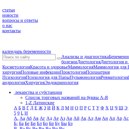
статьи
новости
вопросы и ответы
о нас
контакты
календарь беременности
Анализы и диагностика
Беременно
болезни
Диетология
Диетология и
Косметология
Красота и здоровье
Маммология
Маммология для 
хирургия
Половые инфекции
Проктология
Психиатрия
Психология
Психология для Папы
Пульмонология
Ревматология
андрология
Хирургия
Эндокринология
лекарства и субстанции
Список торговых названий на буквы А-Я
1-Z Латинские
А
Б
В
Г
Д
Е
Ж
З
И
Й
К
Л
М
Н
О
П
Р
С
Т
У
Ф
Х
Ц
Ч
Ш
Э
5
9
L
H
А.
Аа
Аб
Ав
Аг
Ад
Ае
Аз
Аи
Ай
Ак
Ал
Ам
Ан
Ап
Ар
Ас
Б-
Ба
Бе
Би
Бл
Бо
Бр
Бу
Бы
Бэ
В-
Ва
Вг
Ве
Ви
Во
Вп
Ву