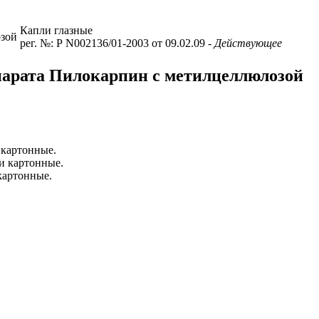
Капли глазные
зой
рег. №: Р N002136/01-2003 от 09.02.09
- Действующее
парата Пилокарпин с метилцеллюлозой
 картонные.
ки картонные.
 картонные.