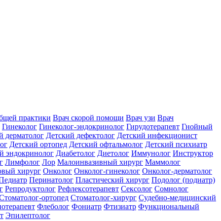
общей практики
Врач скорой помощи
Врач узи
Врач
Гинеколог
Гинеколог-эндокринолог
Гирудотерапевт
Гнойный
й дерматолог
Детский дефектолог
Детский инфекционист
ог
Детский ортопед
Детский офтальмолог
Детский психиатр
й эндокринолог
Диабетолог
Диетолог
Иммунолог
Инструктор
г
Лимфолог
Лор
Малоинвазивный хирург
Маммолог
вый хирург
Онколог
Онколог-гинеколог
Онколог-дерматолог
Педиатр
Перинатолог
Пластический хирург
Подолог (подиатр)
г
Репродуктолог
Рефлексотерапевт
Сексолог
Сомнолог
Стоматолог-ортопед
Стоматолог-хирург
Судебно-медицинский
отерапевт
Флеболог
Фониатр
Фтизиатр
Функциональный
т
Эпилептолог