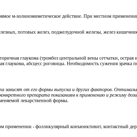
рямое м-холиномиметическое действие. При местном применен
езных, потовых желез, поджелудочной железы, желез кишечника
оричная глаукома (тромбоз центральной вены сетчатки, острая н
ая глаукома, абсцесс роговицы. Необходимость сужения зрачка 
та зависят от его формы выпуска и других факторов. Оптималь
онкретного препарата показаниям к применению и режиму дози
именяемой лекарственной формы.
ном применении - фолликулярный конъюнктивит, контактный дерм