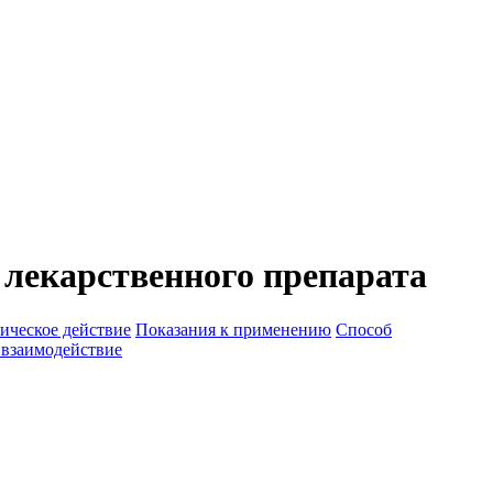
лекарственного препарата
ическое действие
Показания к применению
Способ
 взаимодействие