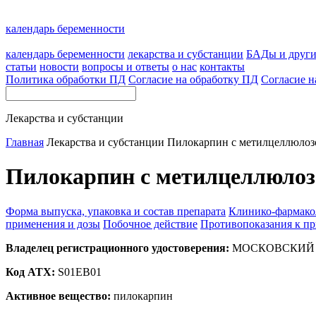
календарь беременности
календарь беременности
лекарства и субстанции
БАДы и друг
статьи
новости
вопросы и ответы
о нас
контакты
Политика обработки ПД
Согласие на обработку ПД
Согласие н
Лекарства и субстанции
Главная
Лекарства и субстанции
Пилокарпин с метилцеллюлоз
Пилокарпин с метилцеллюлоз
Форма выпуска, упаковка и состав препарата
Клинико-фармако
применения и дозы
Побочное действие
Противопоказания к п
Владелец регистрационного удостоверения:
МОСКОВСКИЙ Э
Код ATX:
S01EB01
Активное вещество:
пилокарпин