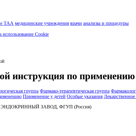
ие ТАА
медицинские учреждения
врачи
анализы и процедуры
а использование Cookie
ой
ой инструкция по применению 
логическая группа
Фармако-терапевтическая группа
Фармаколог
рименению
Применение у детей
Особые указания
Лекарственное
НДОКРИННЫЙ ЗАВОД, ФГУП (Россия)