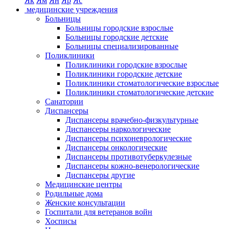
Як
Ям
Ян
Яр
Яс
медицинские учреждения
Больницы
Больницы городские взрослые
Больницы городские детские
Больницы специализированные
Поликлиники
Поликлиники городские взрослые
Поликлиники городские детские
Поликлиники стоматологические взрослые
Поликлиники стоматологические детские
Санатории
Диспансеры
Диспансеры врачебно-физкультурные
Диспансеры наркологические
Диспансеры психоневрологические
Диспансеры онкологические
Диспансеры противотуберкулезные
Диспансеры кожно-венерологические
Диспансеры другие
Медицинские центры
Родильные дома
Женские консультации
Госпитали для ветеранов войн
Хосписы