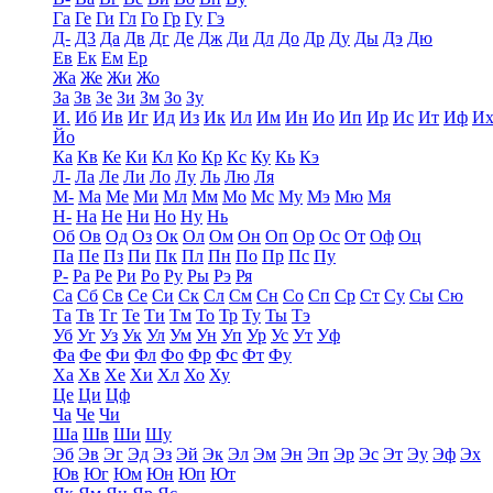
Га
Ге
Ги
Гл
Го
Гр
Гу
Гэ
Д-
Д3
Да
Дв
Дг
Де
Дж
Ди
Дл
До
Др
Ду
Ды
Дэ
Дю
Ев
Ек
Ем
Ер
Жа
Же
Жи
Жо
За
Зв
Зе
Зи
Зм
Зо
Зу
И.
Иб
Ив
Иг
Ид
Из
Ик
Ил
Им
Ин
Ио
Ип
Ир
Ис
Ит
Иф
И
Йо
Ка
Кв
Ке
Ки
Кл
Ко
Кр
Кс
Ку
Кь
Кэ
Л-
Ла
Ле
Ли
Ло
Лу
Ль
Лю
Ля
М-
Ма
Ме
Ми
Мл
Мм
Мо
Мс
Му
Мэ
Мю
Мя
Н-
На
Не
Ни
Но
Ну
Нь
Об
Ов
Од
Оз
Ок
Ол
Ом
Он
Оп
Ор
Ос
От
Оф
Оц
Па
Пе
Пз
Пи
Пк
Пл
Пн
По
Пр
Пс
Пу
Р-
Ра
Ре
Ри
Ро
Ру
Ры
Рэ
Ря
Са
Сб
Св
Се
Си
Ск
Сл
См
Сн
Со
Сп
Ср
Ст
Су
Сы
Сю
Та
Тв
Тг
Те
Ти
Тм
То
Тр
Ту
Ты
Тэ
Уб
Уг
Уз
Ук
Ул
Ум
Ун
Уп
Ур
Ус
Ут
Уф
Фа
Фе
Фи
Фл
Фо
Фр
Фс
Фт
Фу
Ха
Хв
Хе
Хи
Хл
Хо
Ху
Це
Ци
Цф
Ча
Че
Чи
Ша
Шв
Ши
Шу
Эб
Эв
Эг
Эд
Эз
Эй
Эк
Эл
Эм
Эн
Эп
Эр
Эс
Эт
Эу
Эф
Эх
Юв
Юг
Юм
Юн
Юп
Ют