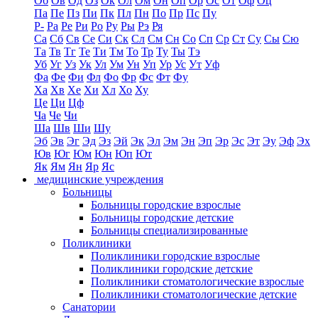
Об
Ов
Од
Оз
Ок
Ол
Ом
Он
Оп
Ор
Ос
От
Оф
Оц
Па
Пе
Пз
Пи
Пк
Пл
Пн
По
Пр
Пс
Пу
Р-
Ра
Ре
Ри
Ро
Ру
Ры
Рэ
Ря
Са
Сб
Св
Се
Си
Ск
Сл
См
Сн
Со
Сп
Ср
Ст
Су
Сы
Сю
Та
Тв
Тг
Те
Ти
Тм
То
Тр
Ту
Ты
Тэ
Уб
Уг
Уз
Ук
Ул
Ум
Ун
Уп
Ур
Ус
Ут
Уф
Фа
Фе
Фи
Фл
Фо
Фр
Фс
Фт
Фу
Ха
Хв
Хе
Хи
Хл
Хо
Ху
Це
Ци
Цф
Ча
Че
Чи
Ша
Шв
Ши
Шу
Эб
Эв
Эг
Эд
Эз
Эй
Эк
Эл
Эм
Эн
Эп
Эр
Эс
Эт
Эу
Эф
Эх
Юв
Юг
Юм
Юн
Юп
Ют
Як
Ям
Ян
Яр
Яс
медицинские учреждения
Больницы
Больницы городские взрослые
Больницы городские детские
Больницы специализированные
Поликлиники
Поликлиники городские взрослые
Поликлиники городские детские
Поликлиники стоматологические взрослые
Поликлиники стоматологические детские
Санатории