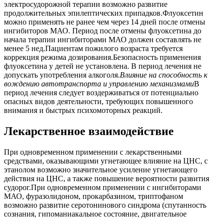
электросудорожной терапии возможно развитие
продолжительных эпилептических припадков.Флуоксетин
можно применять не ранее чем через 14 дней после отмены
ингибиторов МАО. Период после отмены флуоксетина до
начала терапии ингибиторами МАО должен составлять не
менее 5 нед.Пациентам пожилого возраста требуется
коррекция режима дозирования.Безопасность применения
флуоксетина у детей не установлена. В период лечения не
допускать употребления алкоголя.
Влияние на способность к
вождению автотранспорта и управлению механизмами
В
период лечения следует воздерживаться от потенциально
опасных видов деятельности, требующих повышенного
внимания и быстрых психомоторных реакций.
Лекарственное взаимодействие
При одновременном применении с лекарственными
средствами, оказывающими угнетающее влияние на ЦНС, с
этанолом возможно значительное усиление угнетающего
действия на ЦНС, а также повышение вероятности развития
судорог.При одновременном применении с ингибиторами
МАО, фуразолидоном, прокарбазином, триптофаном
возможно развитие серотонинового синдрома (спутанность
сознания, гипоманиакальное состояние, двигательное