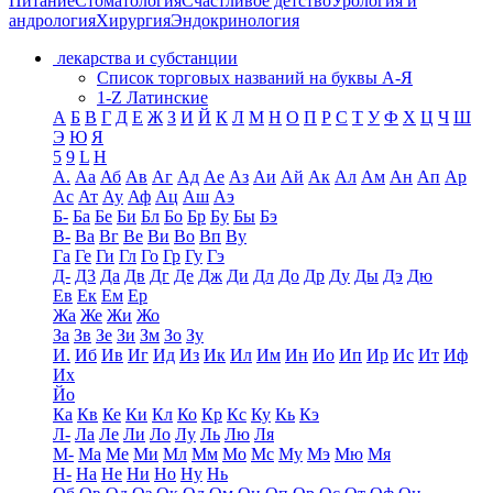
Питание
Стоматология
Счастливое детство
Урология и
андрология
Хирургия
Эндокринология
лекарства и субстанции
Список торговых названий на буквы А-Я
1-Z Латинские
А
Б
В
Г
Д
Е
Ж
З
И
Й
К
Л
М
Н
О
П
Р
С
Т
У
Ф
Х
Ц
Ч
Ш
Э
Ю
Я
5
9
L
H
А.
Аа
Аб
Ав
Аг
Ад
Ае
Аз
Аи
Ай
Ак
Ал
Ам
Ан
Ап
Ар
Ас
Ат
Ау
Аф
Ац
Аш
Аэ
Б-
Ба
Бе
Би
Бл
Бо
Бр
Бу
Бы
Бэ
В-
Ва
Вг
Ве
Ви
Во
Вп
Ву
Га
Ге
Ги
Гл
Го
Гр
Гу
Гэ
Д-
Д3
Да
Дв
Дг
Де
Дж
Ди
Дл
До
Др
Ду
Ды
Дэ
Дю
Ев
Ек
Ем
Ер
Жа
Же
Жи
Жо
За
Зв
Зе
Зи
Зм
Зо
Зу
И.
Иб
Ив
Иг
Ид
Из
Ик
Ил
Им
Ин
Ио
Ип
Ир
Ис
Ит
Иф
Их
Йо
Ка
Кв
Ке
Ки
Кл
Ко
Кр
Кс
Ку
Кь
Кэ
Л-
Ла
Ле
Ли
Ло
Лу
Ль
Лю
Ля
М-
Ма
Ме
Ми
Мл
Мм
Мо
Мс
Му
Мэ
Мю
Мя
Н-
На
Не
Ни
Но
Ну
Нь