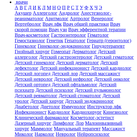
врачи
А
В
Г
Д
И
К
Л
М
Н
О
П
Р
С
Т
У
Ф
Х
Ч
Э
Акушер
Аллерголог
Андролог
Анестезиолог-
реаниматолог
Аритмолог
Артролог
Венеролог
Вертебролог
Врач лфк
Врач общей практики
Врач
скорой помощи
Врач узи
Врач эфферентной терапии
Врач-косметолог
Гастроэнтеролог
Гематолог
Гемостазиолог
Генетик
Гепатолог
Гериатр (геронтолог)
Гинеколог
Гинеколог-эндокринолог
Гирудотерапевт
Гнойный хирург
Гомеопат
Дерматолог
Детский
аллерголог
Детский гастроэнтеролог
Детский гематолог
Детский гинеколог
Детский дерматолог
Детский
дефектолог
Детский инфекционист
Детский кардиолог
Детский логопед
Детский лор
Детский массажист
Детский невролог
Детский нефролог
Детский онколог
Детский ортопед
Детский офтальмолог
Детский
психиатр
Детский психолог
Детский пульмонолог
Детский ревматолог
Детский стоматолог
Детский
уролог
Детский хирург
Детский эндокринолог
Диабетолог
Диетолог
Иммунолог
Инструктор лфк
Инфекционист
Кардиолог
Кардиохирург
Кинезиолог
Клинический фармаколог
Косметолог-эстетист
Лазерный хирург
Лимфолог
Лор
Малоинвазивный
хирург
Маммолог
Мануальный терапевт
Массажист
Миколог
Нарколог
Невролог
Нейропсихолог