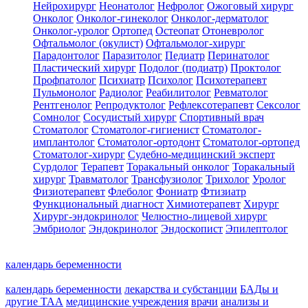
Нейрохирург
Неонатолог
Нефролог
Ожоговый хирург
Онколог
Онколог-гинеколог
Онколог-дерматолог
Онколог-уролог
Ортопед
Остеопат
Отоневролог
Офтальмолог (окулист)
Офтальмолог-хирург
Парадонтолог
Паразитолог
Педиатр
Перинатолог
Пластический хирург
Подолог (подиатр)
Проктолог
Профпатолог
Психиатр
Психолог
Психотерапевт
Пульмонолог
Радиолог
Реабилитолог
Ревматолог
Рентгенолог
Репродуктолог
Рефлексотерапевт
Сексолог
Сомнолог
Сосудистый хирург
Спортивный врач
Стоматолог
Стоматолог-гигиенист
Стоматолог-
имплантолог
Стоматолог-ортодонт
Стоматолог-ортопед
Стоматолог-хирург
Судебно-медицинский эксперт
Сурдолог
Терапевт
Торакальный онколог
Торакальный
хирург
Травматолог
Трансфузиолог
Трихолог
Уролог
Физиотерапевт
Флеболог
Фониатр
Фтизиатр
Функциональный диагност
Химиотерапевт
Хирург
Хирург-эндокринолог
Челюстно-лицевой хирург
Эмбриолог
Эндокринолог
Эндоскопист
Эпилептолог
календарь беременности
календарь беременности
лекарства и субстанции
БАДы и
другие ТАА
медицинские учреждения
врачи
анализы и