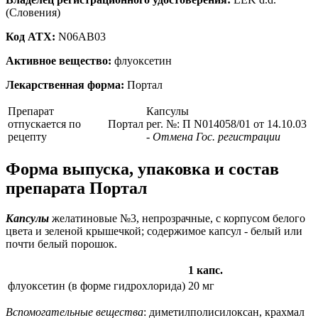
(Словения)
Код ATX:
N06AB03
Активное вещество:
флуоксетин
Лекарственная форма:
Портал
Препарат
Капсулы
отпускается по
Портал
рег. №: П N014058/01 от 14.10.03
рецепту
- Отмена Гос. регистрации
Форма выпуска, упаковка и состав
препарата Портал
Капсулы
желатиновые №3, непрозрачные, с корпусом белого
цвета и зеленой крышечкой; содержимое капсул - белый или
почти белый порошок.
1 капс.
флуоксетин (в форме гидрохлорида)
20 мг
Вспомогательные вещества
: диметилполисилоксан, крахмал