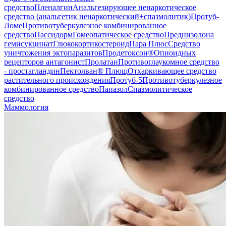
средство
Пленалгин
Анальгезирующее ненаркотическое
средство (анальгетик ненаркотический+спазмолитик)
Протуб-
Ломе
Противотуберкулезное комбинированное
средство
Пассидорм
Гомеопатическое средство
Преднизолона
гемисукцинат
Глюкокортикостероид
Пара Плюс
Средство
уничтожения эктопаразитов
Продетоксон®
Опиоидных
рецепторов антагонист
Пролатан
Противоглаукомное средство
- простагландин
Пектолван® Плющ
Отхаркивающее средство
растительного происхождения
Протуб-5
Противотуберкулезное
комбинированное средство
Папазол
Спазмолитическое
средство
Маммология