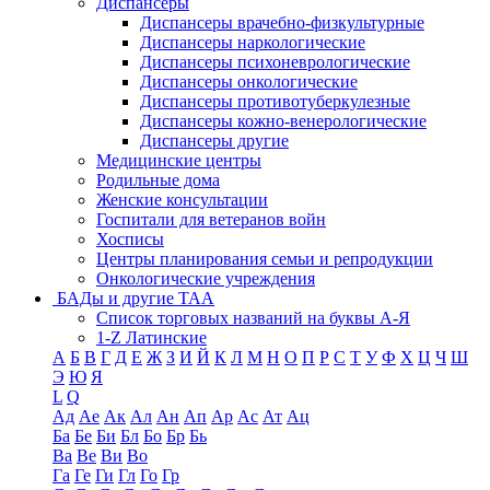
Диспансеры
Диспансеры врачебно-физкультурные
Диспансеры наркологические
Диспансеры психоневрологические
Диспансеры онкологические
Диспансеры противотуберкулезные
Диспансеры кожно-венерологические
Диспансеры другие
Медицинские центры
Родильные дома
Женские консультации
Госпитали для ветеранов войн
Хосписы
Центры планирования семьи и репродукции
Онкологические учреждения
БАДы и другие ТАА
Список торговых названий на буквы А-Я
1-Z Латинские
А
Б
В
Г
Д
Е
Ж
З
И
Й
К
Л
М
Н
О
П
Р
С
Т
У
Ф
Х
Ц
Ч
Ш
Э
Ю
Я
L
Q
Ад
Ае
Ак
Ал
Ан
Ап
Ар
Ас
Ат
Ац
Ба
Бе
Би
Бл
Бо
Бр
Бь
Ва
Ве
Ви
Во
Га
Ге
Ги
Гл
Го
Гр