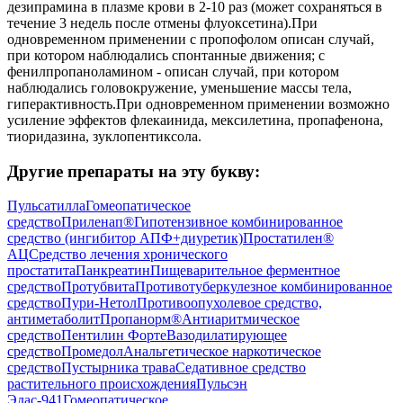
дезипрамина в плазме крови в 2-10 раз (может сохраняться в
течение 3 недель после отмены флуоксетина).При
одновременном применении с пропофолом описан случай,
при котором наблюдались спонтанные движения; с
фенилпропаноламином - описан случай, при котором
наблюдались головокружение, уменьшение массы тела,
гиперактивность.При одновременном применении возможно
усиление эффектов флекаинида, мексилетина, пропафенона,
тиоридазина, зуклопентиксола.
Другие препараты на эту букву:
Пульсатилла
Гомеопатическое
средство
Приленап®
Гипотензивное комбинированное
средство (ингибитор АПФ+диуретик)
Простатилен®
АЦ
Средство лечения хронического
простатита
Панкреатин
Пищеварительное ферментное
средство
Протубвита
Противотуберкулезное комбинированное
средство
Пури-Нетол
Противоопухолевое средство,
антиметаболит
Пропанорм®
Антиаритмическое
средство
Пентилин Форте
Вазодилатирующее
средство
Промедол
Анальгетическое наркотическое
средство
Пустырника трава
Седативное средство
растительного происхождения
Пульсэн
Эдас-941
Гомеопатическое