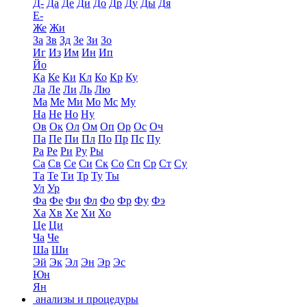
Д-
Да
Де
Ди
До
Др
Ду
Ды
Дя
Е-
Же
Жи
За
Зв
Зд
Зе
Зи
Зо
Иг
Из
Им
Ин
Ип
Йо
Ка
Ке
Ки
Кл
Ко
Кр
Ку
Ла
Ле
Ли
Ль
Лю
Ма
Ме
Ми
Мо
Мс
Му
На
Не
Но
Ну
Ов
Ок
Ол
Ом
Оп
Ор
Ос
Оч
Па
Пе
Пи
Пл
По
Пр
Пс
Пу
Ра
Ре
Ри
Ру
Ры
Са
Св
Се
Си
Ск
Со
Сп
Ср
Ст
Су
Та
Те
Ти
Тр
Ту
Ты
Ул
Ур
Фа
Фе
Фи
Фл
Фо
Фр
Фу
Фэ
Ха
Хв
Хе
Хи
Хо
Це
Ци
Ча
Че
Ша
Ши
Эй
Эк
Эл
Эн
Эр
Эс
Юн
Ян
анализы и процедуры