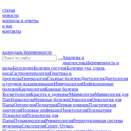
статьи
новости
вопросы и ответы
о нас
контакты
календарь беременности
Анализы и
диагностика
Беременность и
роды
Бесплодие
Болезни сосудов
Болезни уха, горла,
носа
Гастроэнтерология
Генетика и
прогнозы
Гинекология
Глазные болезни
Диетология
Диетология
и грудное вскармливание
Иммунология
Инфекционные
болезни
Кардиология
Кожные болезни
Косметология
Красота и здоровье
Маммология
Маммология для
Пап
Наркология
Нервные болезни
Онкология
Онкология для
Папы
Ортопедия
Педиатрия
Первая помощь
Пластическая
хирургия
Половые инфекции
Проктология
Психиатрия
Психология
Психология для
Папы
Пульмонология
Ревматология
Репродуктивная система
мужчины
Сексология
Спорт, Отдых,