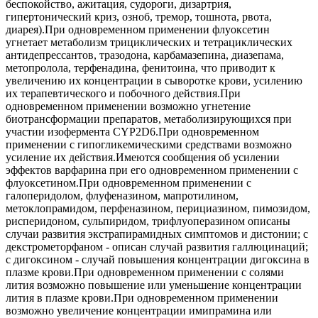
беспокойство, ажитация, судороги, дизартрия,
гипертонический криз, озноб, тремор, тошнота, рвота,
диарея).При одновременном применении флуоксетин
угнетает метаболизм трициклических и тетрациклических
антидепрессантов, тразодона, карбамазепина, диазепама,
метопролола, терфенадина, фенитоина, что приводит к
увеличению их концентрации в сыворотке крови, усилению
их терапевтического и побочного действия.При
одновременном применении возможно угнетение
биотрансформации препаратов, метаболизирующихся при
участии изофермента CYP2D6.При одновременном
применении с гипогликемическими средствами возможно
усиление их действия.Имеются сообщения об усилении
эффектов варфарина при его одновременном применении с
флуоксетином.При одновременном применении с
галоперидолом, флуфеназином, мапротилином,
метоклопрамидом, перфеназином, перициазином, пимозидом,
рисперидоном, сульпиридом, трифлуоперазином описаны
случаи развития экстрапирамидных симптомов и дистонии; с
декстрометорфаном - описан случай развития галлюцинаций;
с дигоксином - случай повышения концентрации дигоксина в
плазме крови.При одновременном применении с солями
лития возможно повышение или уменьшение концентрации
лития в плазме крови.При одновременном применении
возможно увеличение концентрации имипрамина или