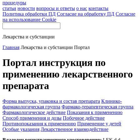
процедуры
статьи
новости
вопросы и ответы
о нас
контакты
Политика обработки ПД
Согласие на обработку ПД
Согласие
на использование Cookie
Лекарства и субстанции
Главная
Лекарства и субстанции
Портал
Портал инструкция по
применению лекарственного
препарата
Форма выпуска, упаковка и состав препарата
Клинико-
фармакологическая группа
Фармако-терапевтическая группа
Фармакологическое действие
Показания к применению
Способ применения и дозы
Побочное действие
Противопоказания к применению
Применение у детей
Особые указания
Лекарственное взаимодействие
Владелец регистрационного удостоверения:
LEK d.d.