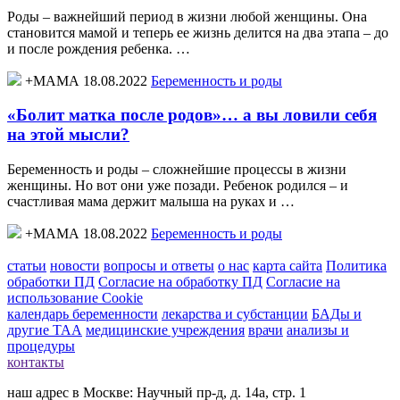
Роды – важнейший период в жизни любой женщины. Она
становится мамой и теперь ее жизнь делится на два этапа – до
и после рождения ребенка. …
+МАМА 18.08.2022
Беременность и роды
«Болит матка после родов»… а вы ловили себя
на этой мысли?
Беременность и роды – сложнейшие процессы в жизни
женщины. Но вот они уже позади. Ребенок родился – и
счастливая мама держит малыша на руках и …
+МАМА 18.08.2022
Беременность и роды
статьи
новости
вопросы и ответы
о нас
карта сайта
Политика
обработки ПД
Согласие на обработку ПД
Согласие на
использование Cookie
календарь беременности
лекарства и субстанции
БАДы и
другие ТАА
медицинские учреждения
врачи
анализы и
процедуры
контакты
наш адрес в Москве: Научный пр-д, д. 14а, стр. 1