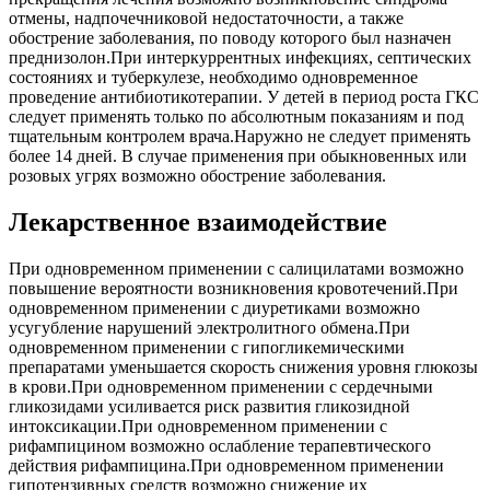
отмены, надпочечниковой недостаточности, а также
обострение заболевания, по поводу которого был назначен
преднизолон.При интеркуррентных инфекциях, септических
состояниях и туберкулезе, необходимо одновременное
проведение антибиотикотерапии. У детей в период роста ГКС
следует применять только по абсолютным показаниям и под
тщательным контролем врача.Наружно не следует применять
более 14 дней. В случае применения при обыкновенных или
розовых угрях возможно обострение заболевания.
Лекарственное взаимодействие
При одновременном применении с салицилатами возможно
повышение вероятности возникновения кровотечений.При
одновременном применении с диуретиками возможно
усугубление нарушений электролитного обмена.При
одновременном применении с гипогликемическими
препаратами уменьшается скорость снижения уровня глюкозы
в крови.При одновременном применении с сердечными
гликозидами усиливается риск развития гликозидной
интоксикации.При одновременном применении с
рифампицином возможно ослабление терапевтического
действия рифампицина.При одновременном применении
гипотензивных средств возможно снижение их