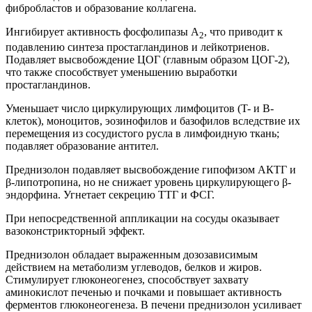
фибробластов и образование коллагена.
Ингибирует активность фосфолипазы А
, что приводит к
2
подавлению синтеза простагландинов и лейкотриенов.
Подавляет высвобождение ЦОГ (главным образом ЦОГ-2),
что также способствует уменьшению выработки
простагландинов.
Уменьшает число циркулирующих лимфоцитов (T- и B-
клеток), моноцитов, эозинофилов и базофилов вследствие их
перемещения из сосудистого русла в лимфоидную ткань;
подавляет образование антител.
Преднизолон подавляет высвобождение гипофизом АКТГ и
β-липотропина, но не снижает уровень циркулирующего β-
эндорфина. Угнетает секрецию ТТГ и ФСГ.
При непосредственной аппликации на сосуды оказывает
вазоконстрикторный эффект.
Преднизолон обладает выраженным дозозависимым
действием на метаболизм углеводов, белков и жиров.
Стимулирует глюконеогенез, способствует захвату
аминокислот печенью и почками и повышает активность
ферментов глюконеогенеза. В печени преднизолон усиливает