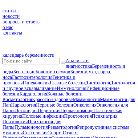
статьи
новости
вопросы и ответы
о нас
контакты
календарь беременности
Анализы и
диагностика
Беременность и
роды
Бесплодие
Болезни сосудов
Болезни уха, горла,
носа
Гастроэнтерология
Генетика и
прогнозы
Гинекология
Глазные болезни
Диетология
Диетология
и грудное вскармливание
Иммунология
Инфекционные
болезни
Кардиология
Кожные болезни
Косметология
Красота и здоровье
Маммология
Маммология для
Пап
Наркология
Нервные болезни
Онкология
Онкология для
Папы
Ортопедия
Педиатрия
Первая помощь
Пластическая
хирургия
Половые инфекции
Проктология
Психиатрия
Психология
Психология для
Папы
Пульмонология
Ревматология
Репродуктивная система
мужчины
Сексология
Спорт, Отдых,