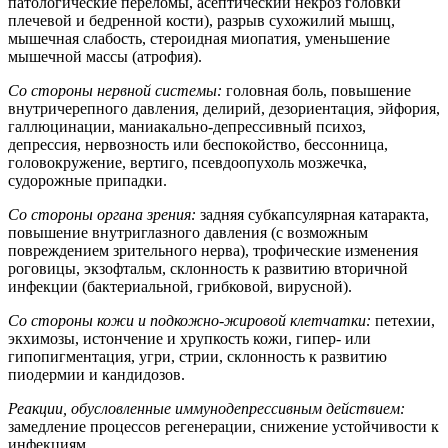
патологические переломы, асептический некроз головки
плечевой и бедренной кости), разрыв сухожилий мышц,
мышечная слабость, стероидная миопатия, уменьшение
мышечной массы (атрофия).
Со стороны нервной системы:
головная боль, повышение
внутричерепного давления, делирий, дезориентация, эйфория,
галлюцинации, маниакально-депрессивный психоз,
депрессия, нервозность или беспокойство, бессонница,
головокружение, вертиго, псевдоопухоль мозжечка,
судорожные припадки.
Со стороны органа зрения:
задняя субкапсулярная катаракта,
повышение внутриглазного давления (с возможным
повреждением зрительного нерва), трофические изменения
роговицы, экзофтальм, склонность к развитию вторичной
инфекции (бактериальной, грибковой, вирусной).
Со стороны кожи и подкожно-жировой клетчатки:
петехии,
экхимозы, истончение и хрупкость кожи, гипер- или
гипопигментация, угри, стрии, склонность к развитию
пиодермии и кандидозов.
Реакции, обусловленные иммунодепрессивным действием:
замедление процессов регенерации, снижение устойчивости к
инфекциям.