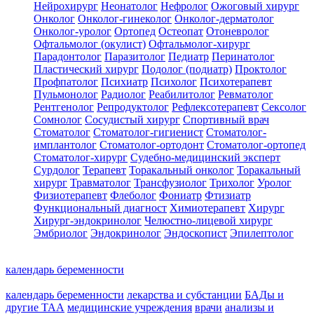
Нейрохирург
Неонатолог
Нефролог
Ожоговый хирург
Онколог
Онколог-гинеколог
Онколог-дерматолог
Онколог-уролог
Ортопед
Остеопат
Отоневролог
Офтальмолог (окулист)
Офтальмолог-хирург
Парадонтолог
Паразитолог
Педиатр
Перинатолог
Пластический хирург
Подолог (подиатр)
Проктолог
Профпатолог
Психиатр
Психолог
Психотерапевт
Пульмонолог
Радиолог
Реабилитолог
Ревматолог
Рентгенолог
Репродуктолог
Рефлексотерапевт
Сексолог
Сомнолог
Сосудистый хирург
Спортивный врач
Стоматолог
Стоматолог-гигиенист
Стоматолог-
имплантолог
Стоматолог-ортодонт
Стоматолог-ортопед
Стоматолог-хирург
Судебно-медицинский эксперт
Сурдолог
Терапевт
Торакальный онколог
Торакальный
хирург
Травматолог
Трансфузиолог
Трихолог
Уролог
Физиотерапевт
Флеболог
Фониатр
Фтизиатр
Функциональный диагност
Химиотерапевт
Хирург
Хирург-эндокринолог
Челюстно-лицевой хирург
Эмбриолог
Эндокринолог
Эндоскопист
Эпилептолог
календарь беременности
календарь беременности
лекарства и субстанции
БАДы и
другие ТАА
медицинские учреждения
врачи
анализы и