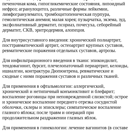
печеночная кома, гипогликемические состояния, липоидный
нефроз; агранулоцитоз, различные формы лейкемии,
лимфогранулематоз, тромбоцитопеническая пурпура,
гемолитическая анемия; малая хорея; пузырчатка, экзема, зуд,
эксфолиативный дерматит, псориаз, почесуха, себорейный
дерматит, СКВ, эритродермия, алопеция.
Для внутрисуставного введения: хронический полиартрит,
посттравматический артрит, остеоартрит крупных суставов,
ревматические поражения отдельных суставов, артрозы.
Для инфильтрационного введения в ткани: эпикондилит,
тендовагинит, бурсит, плечелопаточный периартрит, келоиды,
ишиалгии, контрактура Дюпюитрена, ревматические и
сходные с ними поражения суставов и различных тканей.
Для применения в офтальмологии: аллергический,
хронический и нетипичный конъюнктивит и блефарит;
воспаление роговицы при неповрежденной слизистой; острое
и хроническое воспаление переднего отрезка сосудистой
оболочки, склеры и эписклеры; симпатическое воспаление
глазного яблока; после травм и операций при
продолжительном раздражении глазных яблок.
Для применения в гинекологии: лечение вагинитов (в составе