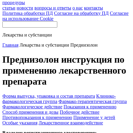
процедуры
статьи
новости
вопросы и ответы
о нас
контакты
Политика обработки ПД
Согласие на обработку ПД
Согласие
на использование Cookie
Лекарства и субстанции
Главная
Лекарства и субстанции
Преднизолон
Преднизолон инструкция по
применению лекарственного
препарата
Форма выпуска, упаковка и состав препарата
Клинико-
фармакологическая группа
Фармако-терапевтическая группа
Фармакологическое действие
Показания к применению
Способ применения и дозы
Побочное действие
Противопоказания к применению
Применение у детей
Особые указания
Лекарственное взаимодействие
Владелец регистрационного удостоверения: