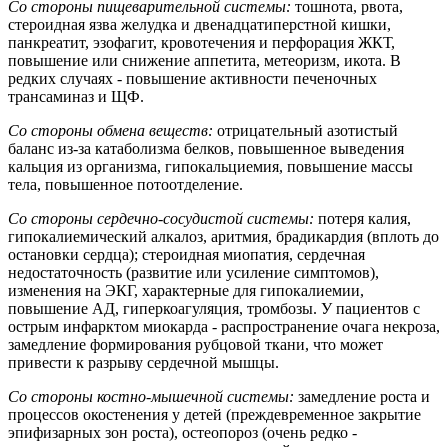
Со стороны пищеварительной системы:
тошнота, рвота,
стероидная язва желудка и двенадцатиперстной кишки,
панкреатит, эзофагит, кровотечения и перфорация ЖКТ,
повышение или снижение аппетита, метеоризм, икота. В
редких случаях - повышение активности печеночных
трансаминаз и ЩФ.
Со стороны обмена веществ:
отрицательный азотистый
баланс из-за катаболизма белков, повышенное выведения
кальция из организма, гипокальциемия, повышение массы
тела, повышенное потоотделение.
Со стороны сердечно-сосудистой системы:
потеря калия,
гипокалиемический алкалоз, аритмия, брадикардия (вплоть до
остановки сердца); стероидная миопатия, сердечная
недостаточность (развитие или усиление симптомов),
изменения на ЭКГ, характерные для гипокалиемии,
повышение АД, гиперкоагуляция, тромбозы. У пациентов с
острым инфарктом миокарда - распространение очага некроза,
замедление формирования рубцовой ткани, что может
привести к разрыву сердечной мышцы.
Со стороны костно-мышечной системы:
замедление роста и
процессов окостенения у детей (преждевременное закрытие
эпифизарных зон роста), остеопороз (очень редко -