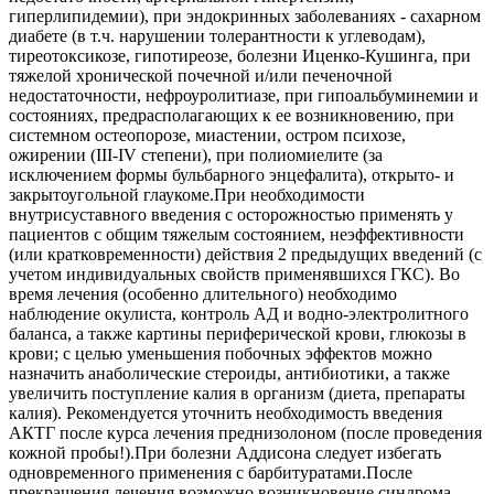
гиперлипидемии), при эндокринных заболеваниях - сахарном
диабете (в т.ч. нарушении толерантности к углеводам),
тиреотоксикозе, гипотиреозе, болезни Иценко-Кушинга, при
тяжелой хронической почечной и/или печеночной
недостаточности, нефроуролитиазе, при гипоальбуминемии и
состояниях, предрасполагающих к ее возникновению, при
системном остеопорозе, миастении, остром психозе,
ожирении (III-IV степени), при полиомиелите (за
исключением формы бульбарного энцефалита), открыто- и
закрытоугольной глаукоме.При необходимости
внутрисуставного введения с осторожностью применять у
пациентов с общим тяжелым состоянием, неэффективности
(или кратковременности) действия 2 предыдущих введений (с
учетом индивидуальных свойств применявшихся ГКС). Во
время лечения (особенно длительного) необходимо
наблюдение окулиста, контроль АД и водно-электролитного
баланса, а также картины периферической крови, глюкозы в
крови; с целью уменьшения побочных эффектов можно
назначить анаболические стероиды, антибиотики, а также
увеличить поступление калия в организм (диета, препараты
калия). Рекомендуется уточнить необходимость введения
АКТГ после курса лечения преднизолоном (после проведения
кожной пробы!).При болезни Аддисона следует избегать
одновременного применения с барбитуратами.После
прекращения лечения возможно возникновение синдрома