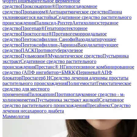
Форте
Пищеварительное ферментное
средство
Проксокарпин®
Противоглаукомное
средство
Пропанорм®
Антиаритмическое средство
Пиона
уклоняющегося настойка
Седативное средство растительного
происхождения
Паликсид-Рихтер
Антихолинэстеразное
средство
Прогепар®
Гепатопротекторное
средство
Проктоседил®
Противогеморроидальное
средство
Пентоксифиллин Санофи
Вазодилатирующее
средство
Пентоксифиллин-Дарница
Вазодилатирующее
средство
ПАСК
Противотуберкулезное
средство
Пульмозим®
Муколитическое средство
Пустырника
экстракт
Седативное средство растительного
происхождения
Престанс® Н
Гипотензивное комбинированное
средство (АПФ ингибитор+БМКК)
Перинева®
АПФ
блокатор
Простагерб Н
Средство лечения аденомы простаты
растительного происхождения
Полигемостат
Гемостатическое
средство для местного
применения
Пилокарпин
Противоглаукомное средство - м-
холиномиметик
Пустырника экстракт жидкий
Седативное
средство растительного происхождения
Пресайнекс
Средство
лечения несахарного диабета
Маммология