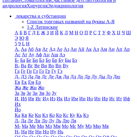
Питание
Стоматология
Счастливое детство
Урология и
андрология
Хирургия
Эндокринология
лекарства и субстанции
Список торговых названий на буквы А-Я
1-Z Латинские
А
Б
В
Г
Д
Е
Ж
З
И
Й
К
Л
М
Н
О
П
Р
С
Т
У
Ф
Х
Ц
Ч
Ш
Э
Ю
Я
5
9
L
H
А.
Аа
Аб
Ав
Аг
Ад
Ае
Аз
Аи
Ай
Ак
Ал
Ам
Ан
Ап
Ар
Ас
Ат
Ау
Аф
Ац
Аш
Аэ
Б-
Ба
Бе
Би
Бл
Бо
Бр
Бу
Бы
Бэ
В-
Ва
Вг
Ве
Ви
Во
Вп
Ву
Га
Ге
Ги
Гл
Го
Гр
Гу
Гэ
Д-
Д3
Да
Дв
Дг
Де
Дж
Ди
Дл
До
Др
Ду
Ды
Дэ
Дю
Ев
Ек
Ем
Ер
Жа
Же
Жи
Жо
За
Зв
Зе
Зи
Зм
Зо
Зу
И.
Иб
Ив
Иг
Ид
Из
Ик
Ил
Им
Ин
Ио
Ип
Ир
Ис
Ит
Иф
Их
Йо
Ка
Кв
Ке
Ки
Кл
Ко
Кр
Кс
Ку
Кь
Кэ
Л-
Ла
Ле
Ли
Ло
Лу
Ль
Лю
Ля
М-
Ма
Ме
Ми
Мл
Мм
Мо
Мс
Му
Мэ
Мю
Мя
Н-
На
Не
Ни
Но
Ну
Нь