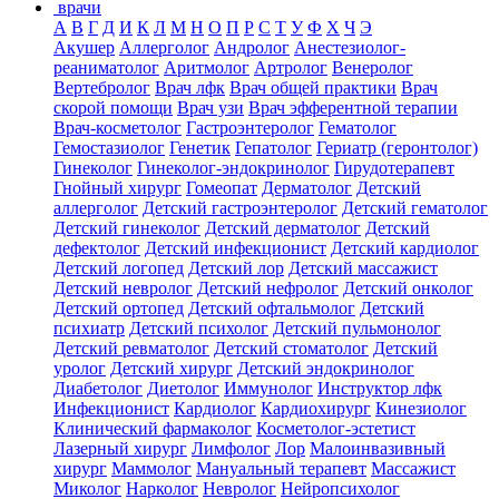
врачи
А
В
Г
Д
И
К
Л
М
Н
О
П
Р
С
Т
У
Ф
Х
Ч
Э
Акушер
Аллерголог
Андролог
Анестезиолог-
реаниматолог
Аритмолог
Артролог
Венеролог
Вертебролог
Врач лфк
Врач общей практики
Врач
скорой помощи
Врач узи
Врач эфферентной терапии
Врач-косметолог
Гастроэнтеролог
Гематолог
Гемостазиолог
Генетик
Гепатолог
Гериатр (геронтолог)
Гинеколог
Гинеколог-эндокринолог
Гирудотерапевт
Гнойный хирург
Гомеопат
Дерматолог
Детский
аллерголог
Детский гастроэнтеролог
Детский гематолог
Детский гинеколог
Детский дерматолог
Детский
дефектолог
Детский инфекционист
Детский кардиолог
Детский логопед
Детский лор
Детский массажист
Детский невролог
Детский нефролог
Детский онколог
Детский ортопед
Детский офтальмолог
Детский
психиатр
Детский психолог
Детский пульмонолог
Детский ревматолог
Детский стоматолог
Детский
уролог
Детский хирург
Детский эндокринолог
Диабетолог
Диетолог
Иммунолог
Инструктор лфк
Инфекционист
Кардиолог
Кардиохирург
Кинезиолог
Клинический фармаколог
Косметолог-эстетист
Лазерный хирург
Лимфолог
Лор
Малоинвазивный
хирург
Маммолог
Мануальный терапевт
Массажист
Миколог
Нарколог
Невролог
Нейропсихолог