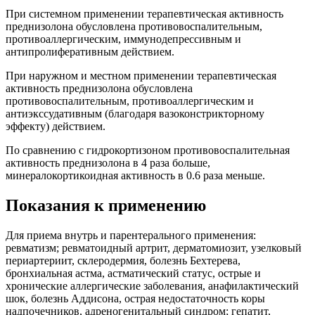
При системном применении терапевтическая активность
преднизолона обусловлена противовоспалительным,
противоаллергическим, иммунодепрессивным и
антипролиферативным действием.
При наружном и местном применении терапевтическая
активность преднизолона обусловлена
противовоспалительным, противоаллергическим и
антиэкссудативным (благодаря вазоконстрикторному
эффекту) действием.
По сравнению с гидрокортизоном противовоспалительная
активность преднизолона в 4 раза больше,
минералокортикоидная активность в 0.6 раза меньше.
Показания к применению
Для приема внутрь и парентерального применения:
ревматизм; ревматоидный артрит, дерматомиозит, узелковый
периартериит, склеродермия, болезнь Бехтерева,
бронхиальная астма, астматический статус, острые и
хронические аллергические заболевания, анафилактический
шок, болезнь Аддисона, острая недостаточность коры
надпочечников, адреногенитальный синдром; гепатит,