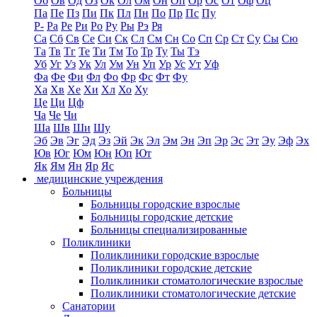
Об
Ов
Од
Оз
Ок
Ол
Ом
Он
Оп
Ор
Ос
От
Оф
Оц
Па
Пе
Пз
Пи
Пк
Пл
Пн
По
Пр
Пс
Пу
Р-
Ра
Ре
Ри
Ро
Ру
Ры
Рэ
Ря
Са
Сб
Св
Се
Си
Ск
Сл
См
Сн
Со
Сп
Ср
Ст
Су
Сы
Сю
Та
Тв
Тг
Те
Ти
Тм
То
Тр
Ту
Ты
Тэ
Уб
Уг
Уз
Ук
Ул
Ум
Ун
Уп
Ур
Ус
Ут
Уф
Фа
Фе
Фи
Фл
Фо
Фр
Фс
Фт
Фу
Ха
Хв
Хе
Хи
Хл
Хо
Ху
Це
Ци
Цф
Ча
Че
Чи
Ша
Шв
Ши
Шу
Эб
Эв
Эг
Эд
Эз
Эй
Эк
Эл
Эм
Эн
Эп
Эр
Эс
Эт
Эу
Эф
Эх
Юв
Юг
Юм
Юн
Юп
Ют
Як
Ям
Ян
Яр
Яс
медицинские учреждения
Больницы
Больницы городские взрослые
Больницы городские детские
Больницы специализированные
Поликлиники
Поликлиники городские взрослые
Поликлиники городские детские
Поликлиники стоматологические взрослые
Поликлиники стоматологические детские
Санатории