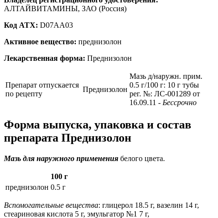
АЛТАЙВИТАМИНЫ, ЗАО (Россия)
Код ATX:
D07AA03
Активное вещество:
преднизолон
Лекарственная форма:
Преднизолон
Мазь д/наружн. прим.
Препарат отпускается
0.5 г/100 г: 10 г тубы
Преднизолон
по рецепту
рег. №: ЛС-001289 от
16.09.11
- Бессрочно
Форма выпуска, упаковка и состав
препарата Преднизолон
Мазь для наружного применения
белого цвета.
100 г
преднизолон
0.5 г
Вспомогательные вещества
: глицерол 18.5 г, вазелин 14 г,
стеариновая кислота 5 г, эмульгатор №1 7 г,