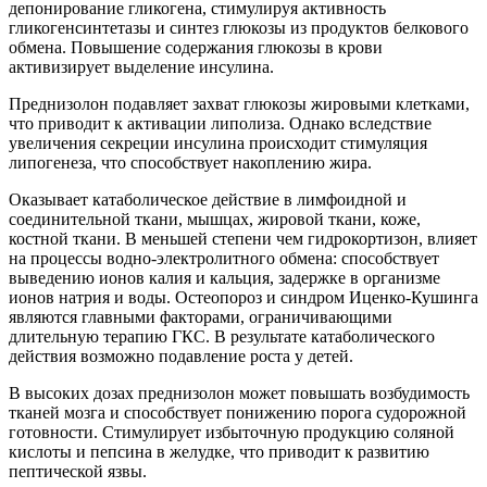
депонирование гликогена, стимулируя активность
гликогенсинтетазы и синтез глюкозы из продуктов белкового
обмена. Повышение содержания глюкозы в крови
активизирует выделение инсулина.
Преднизолон подавляет захват глюкозы жировыми клетками,
что приводит к активации липолиза. Однако вследствие
увеличения секреции инсулина происходит стимуляция
липогенеза, что способствует накоплению жира.
Оказывает катаболическое действие в лимфоидной и
соединительной ткани, мышцах, жировой ткани, коже,
костной ткани. В меньшей степени чем гидрокортизон, влияет
на процессы водно-электролитного обмена: способствует
выведению ионов калия и кальция, задержке в организме
ионов натрия и воды. Остеопороз и синдром Иценко-Кушинга
являются главными факторами, ограничивающими
длительную терапию ГКС. В результате катаболического
действия возможно подавление роста у детей.
В высоких дозах преднизолон может повышать возбудимость
тканей мозга и способствует понижению порога судорожной
готовности. Стимулирует избыточную продукцию соляной
кислоты и пепсина в желудке, что приводит к развитию
пептической язвы.