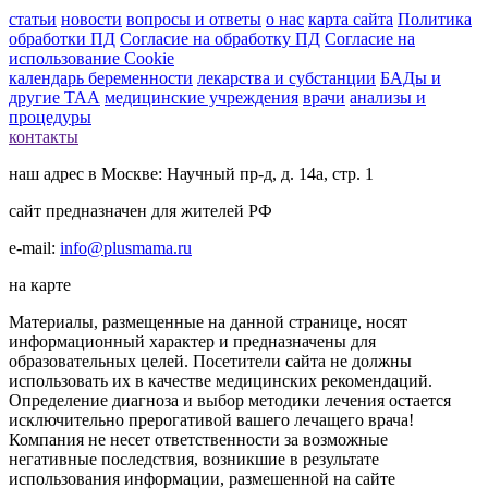
статьи
новости
вопросы и ответы
о нас
карта сайта
Политика
обработки ПД
Согласие на обработку ПД
Согласие на
использование Cookie
календарь беременности
лекарства и субстанции
БАДы и
другие ТАА
медицинские учреждения
врачи
анализы и
процедуры
контакты
наш адрес в Москве: Научный пр-д, д. 14а, стр. 1
сайт предназначен для жителей РФ
e-mail:
info@plusmama.ru
на карте
Материалы, размещенные на данной странице, носят
информационный характер и предназначены для
образовательных целей. Посетители сайта не должны
использовать их в качестве медицинских рекомендаций.
Определение диагноза и выбор методики лечения остается
исключительно прерогативой вашего лечащего врача!
Компания не несет ответственности за возможные
негативные последствия, возникшие в результате
использования информации, размешенной на сайте