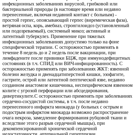
инфекционных заболеваниях вирусной, грибковой или
бактериальной природы (в настоящее время или недавно
перенесенные, включая недавний контакт с больным) -
простой герпес, опоясывающий герпес (виремическая фаза),
ветряная оспа, корь, амебиаз, стронгилоидоз (установленный
или подозреваемый), системный микоз; активный и
латентный туберкулез. Применение при тяжелых
инфекционных заболеваниях допустимо только на фоне
специфической терапии. С осторожностью применять в
течение 8 недель до и 2 недель после вакцинации, при
лимфадените после прививки БЦЖ, при иммунодефицитных
состояниях (в т.ч. СПИД или ВИЧ-инфицированность). С
осторожностью применять при заболеваниях ЖКТ: язвенной
болезни желудка и двенадцатиперстной кишки, эзофагите,
гастрите, острой или латентной пептической язве, недавно
созданном анастомозе кишечника, неспецифическом язвенном
колите с угрозой перфорации или абсцедирования,
дивертикулите.С осторожностью применять при заболеваниях
сердечно-сосудистой системы, в т.ч. после недавно
перенесенного инфаркта миокарда (у больных с острым и
подострым инфарктом миокарда возможно распространение
очага некроза, замедление формирования рубцовой ткани и
вследствие этого разрыв сердечной мышцы), при
декомпенсированной хронической сердечной
недостаточности, артериальной гипертензии,