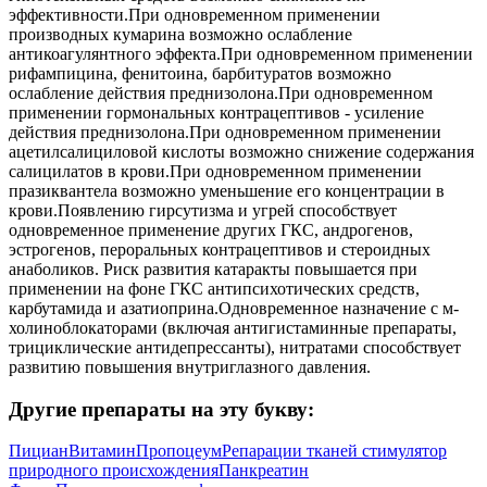
эффективности.При одновременном применении
производных кумарина возможно ослабление
антикоагулянтного эффекта.При одновременном применении
рифампицина, фенитоина, барбитуратов возможно
ослабление действия преднизолона.При одновременном
применении гормональных контрацептивов - усиление
действия преднизолона.При одновременном применении
ацетилсалициловой кислоты возможно снижение содержания
салицилатов в крови.При одновременном применении
празиквантела возможно уменьшение его концентрации в
крови.Появлению гирсутизма и угрей способствует
одновременное применение других ГКС, андрогенов,
эстрогенов, пероральных контрацептивов и стероидных
анаболиков. Риск развития катаракты повышается при
применении на фоне ГКС антипсихотических средств,
карбутамида и азатиоприна.Одновременное назначение с м-
холиноблокаторами (включая антигистаминные препараты,
трициклические антидепрессанты), нитратами способствует
развитию повышения внутриглазного давления.
Другие препараты на эту букву:
Пициан
Витамин
Пропоцеум
Репарации тканей стимулятор
природного происхождения
Панкреатин