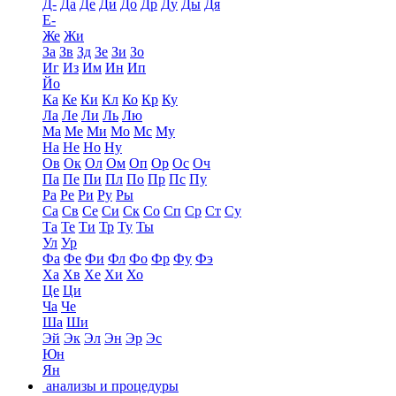
Д-
Да
Де
Ди
До
Др
Ду
Ды
Дя
Е-
Же
Жи
За
Зв
Зд
Зе
Зи
Зо
Иг
Из
Им
Ин
Ип
Йо
Ка
Ке
Ки
Кл
Ко
Кр
Ку
Ла
Ле
Ли
Ль
Лю
Ма
Ме
Ми
Мо
Мс
Му
На
Не
Но
Ну
Ов
Ок
Ол
Ом
Оп
Ор
Ос
Оч
Па
Пе
Пи
Пл
По
Пр
Пс
Пу
Ра
Ре
Ри
Ру
Ры
Са
Св
Се
Си
Ск
Со
Сп
Ср
Ст
Су
Та
Те
Ти
Тр
Ту
Ты
Ул
Ур
Фа
Фе
Фи
Фл
Фо
Фр
Фу
Фэ
Ха
Хв
Хе
Хи
Хо
Це
Ци
Ча
Че
Ша
Ши
Эй
Эк
Эл
Эн
Эр
Эс
Юн
Ян
анализы и процедуры