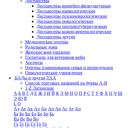
Диспансеры
Диспансеры врачебно-физкультурные
Диспансеры наркологические
Диспансеры психоневрологические
Диспансеры онкологические
Диспансеры противотуберкулезные
Диспансеры кожно-венерологические
Диспансеры другие
Медицинские центры
Родильные дома
Женские консультации
Госпитали для ветеранов войн
Хосписы
Центры планирования семьи и репродукции
Онкологические учреждения
БАДы и другие ТАА
Список торговых названий на буквы А-Я
1-Z Латинские
А
Б
В
Г
Д
Е
Ж
З
И
Й
К
Л
М
Н
О
П
Р
С
Т
У
Ф
Х
Ц
Ч
Ш
Э
Ю
Я
L
Q
Ад
Ае
Ак
Ал
Ан
Ап
Ар
Ас
Ат
Ац
Ба
Бе
Би
Бл
Бо
Бр
Бь
Ва
Ве
Ви
Во
Га
Ге
Ги
Гл
Го
Гр