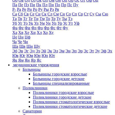
Об
Ов
Од
Оз
Ок
Ол
Ом
Он
Оп
Ор
Ос
От
Оф
Оц
Па
Пе
Пз
Пи
Пк
Пл
Пн
По
Пр
Пс
Пу
Р-
Ра
Ре
Ри
Ро
Ру
Ры
Рэ
Ря
Са
Сб
Св
Се
Си
Ск
Сл
См
Сн
Со
Сп
Ср
Ст
Су
Сы
Сю
Та
Тв
Тг
Те
Ти
Тм
То
Тр
Ту
Ты
Тэ
Уб
Уг
Уз
Ук
Ул
Ум
Ун
Уп
Ур
Ус
Ут
Уф
Фа
Фе
Фи
Фл
Фо
Фр
Фс
Фт
Фу
Ха
Хв
Хе
Хи
Хл
Хо
Ху
Це
Ци
Цф
Ча
Че
Чи
Ша
Шв
Ши
Шу
Эб
Эв
Эг
Эд
Эз
Эй
Эк
Эл
Эм
Эн
Эп
Эр
Эс
Эт
Эу
Эф
Эх
Юв
Юг
Юм
Юн
Юп
Ют
Як
Ям
Ян
Яр
Яс
медицинские учреждения
Больницы
Больницы городские взрослые
Больницы городские детские
Больницы специализированные
Поликлиники
Поликлиники городские взрослые
Поликлиники городские детские
Поликлиники стоматологические взрослые
Поликлиники стоматологические детские
Санатории