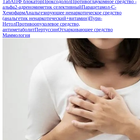
Таб
АПФ блокатор
Проксодолол
Противоглаукомное средство -
альфа2-адреномиметик селективный
Парацетамол-С-
Хемофарм
Анальгезирующее ненаркотическое средство
(анальгетик ненаркотический+витамин)
Пури-
Нетол
Противоопухолевое средство,
антиметаболит
Пертуссин
Отхаркивающее средство
Маммология