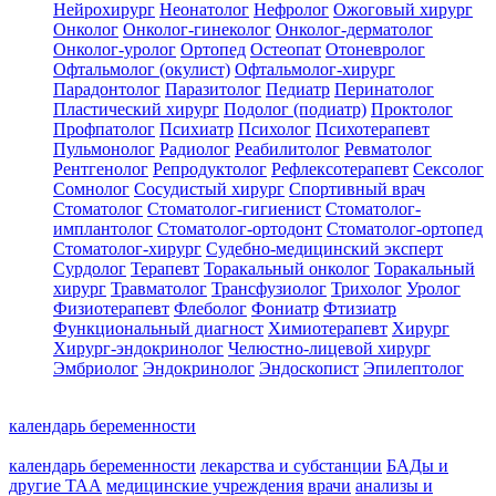
Нейрохирург
Неонатолог
Нефролог
Ожоговый хирург
Онколог
Онколог-гинеколог
Онколог-дерматолог
Онколог-уролог
Ортопед
Остеопат
Отоневролог
Офтальмолог (окулист)
Офтальмолог-хирург
Парадонтолог
Паразитолог
Педиатр
Перинатолог
Пластический хирург
Подолог (подиатр)
Проктолог
Профпатолог
Психиатр
Психолог
Психотерапевт
Пульмонолог
Радиолог
Реабилитолог
Ревматолог
Рентгенолог
Репродуктолог
Рефлексотерапевт
Сексолог
Сомнолог
Сосудистый хирург
Спортивный врач
Стоматолог
Стоматолог-гигиенист
Стоматолог-
имплантолог
Стоматолог-ортодонт
Стоматолог-ортопед
Стоматолог-хирург
Судебно-медицинский эксперт
Сурдолог
Терапевт
Торакальный онколог
Торакальный
хирург
Травматолог
Трансфузиолог
Трихолог
Уролог
Физиотерапевт
Флеболог
Фониатр
Фтизиатр
Функциональный диагност
Химиотерапевт
Хирург
Хирург-эндокринолог
Челюстно-лицевой хирург
Эмбриолог
Эндокринолог
Эндоскопист
Эпилептолог
календарь беременности
календарь беременности
лекарства и субстанции
БАДы и
другие ТАА
медицинские учреждения
врачи
анализы и