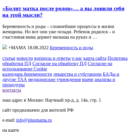
«Болит матка после родов»… а вы ловили себя
на этой мысли?
Беременность и роды – сложнейшие процессы в жизни
женщины. Но вот они уже позади. Ребенок родился – и
счастливая мама держит малыша на руках и …
+МАМА 18.08.2022
Беременность и роды
статьи
новости
вопросы и ответы
о нас
карта сайта
Политика
обработки ПД
Согласие на обработку ПД
Согласие на
использование Cookie
календарь беременности
лекарства и субстанции
БАДы и
другие ТАА
медицинские учреждения
врачи
анализы и
процедуры
контакты
наш адрес в Москве: Научный пр-д, д. 14а, стр. 1
сайт предназначен для жителей РФ
e-mail:
info@plusmama.ru
на карте