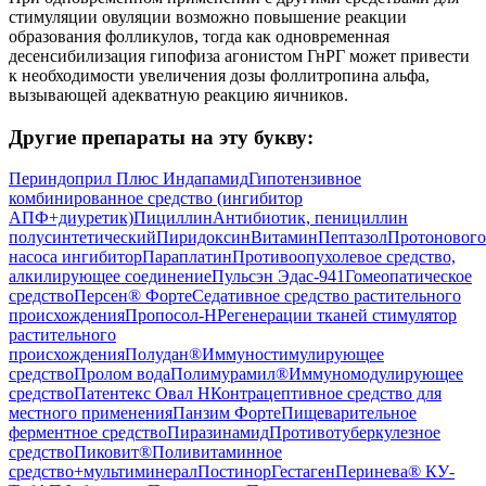
стимуляции овуляции возможно повышение реакции
образования фолликулов, тогда как одновременная
десенсибилизация гипофиза агонистом ГнРГ может привести
к необходимости увеличения дозы фоллитропина альфа,
вызывающей адекватную реакцию яичников.
Другие препараты на эту букву:
Периндоприл Плюс Индапамид
Гипотензивное
комбинированное средство (ингибитор
АПФ+диуретик)
Пициллин
Антибиотик, пенициллин
полусинтетический
Пиридоксин
Витамин
Пептазол
Протонового
насоса ингибитор
Параплатин
Противоопухолевое средство,
алкилирующее соединение
Пульсэн Эдас-941
Гомеопатическое
средство
Персен® Форте
Седативное средство растительного
происхождения
Пропосол-Н
Регенерации тканей стимулятор
растительного
происхождения
Полудан®
Иммуностимулирующее
средство
Пролом вода
Полимурамил®
Иммуномодулирующее
средство
Патентекс Овал Н
Контрацептивное средство для
местного применения
Панзим Форте
Пищеварительное
ферментное средство
Пиразинамид
Противотуберкулезное
средство
Пиковит®
Поливитаминное
средство+мультиминерал
Постинор
Гестаген
Перинева® КУ-