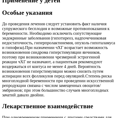
Применение у детей
Особые указания
До проведения лечения следует установить факт наличия
супружеского бесплодия и возможные противопоказания к
беременности. Необходимо исключить сопутствующие
эндокринные заболевания (гипотиреоз, надпочечниковая
недостаточность, гиперпролактинемия, опухоль гипоталамуса
и гипофиза).При назначении чХГ возрастает возможность
возникновения синдрома гиперстимуляции яичников,
поэтому при возникновении чрезмерной эстрогенной
реакции чХГ не назначают, а пациенткам рекомендуют
воздержаться от коитуса не менее 4 дней. Вероятность
возникновения гиперстимуляции можно снизить путем
аспирации всех фолликулов перед овуляцией.Степень риска
многоплодной беременности при проведении искусственной
репродукции связана с числом замещенных овоцитов/
эмбрионов; при этом большинство случаев многоплодных
зачатий давало двойни.
Лекарственное взаимодействие
При одновременном применении с другими средствами для