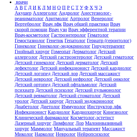
врачи
А
В
Г
Д
И
К
Л
М
Н
О
П
Р
С
Т
У
Ф
Х
Ч
Э
Акушер
Аллерголог
Андролог
Анестезиолог-
реаниматолог
Аритмолог
Артролог
Венеролог
Вертебролог
Врач лфк
Врач общей практики
Врач
скорой помощи
Врач узи
Врач эфферентной терапии
Врач-косметолог
Гастроэнтеролог
Гематолог
Гемостазиолог
Генетик
Гепатолог
Гериатр (геронтолог)
Гинеколог
Гинеколог-эндокринолог
Гирудотерапевт
Гнойный хирург
Гомеопат
Дерматолог
Детский
аллерголог
Детский гастроэнтеролог
Детский гематолог
Детский гинеколог
Детский дерматолог
Детский
дефектолог
Детский инфекционист
Детский кардиолог
Детский логопед
Детский лор
Детский массажист
Детский невролог
Детский нефролог
Детский онколог
Детский ортопед
Детский офтальмолог
Детский
психиатр
Детский психолог
Детский пульмонолог
Детский ревматолог
Детский стоматолог
Детский
уролог
Детский хирург
Детский эндокринолог
Диабетолог
Диетолог
Иммунолог
Инструктор лфк
Инфекционист
Кардиолог
Кардиохирург
Кинезиолог
Клинический фармаколог
Косметолог-эстетист
Лазерный хирург
Лимфолог
Лор
Малоинвазивный
хирург
Маммолог
Мануальный терапевт
Массажист
Миколог
Нарколог
Невролог
Нейропсихолог