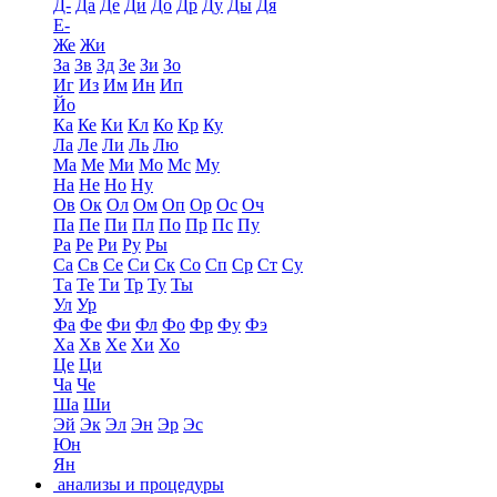
Д-
Да
Де
Ди
До
Др
Ду
Ды
Дя
Е-
Же
Жи
За
Зв
Зд
Зе
Зи
Зо
Иг
Из
Им
Ин
Ип
Йо
Ка
Ке
Ки
Кл
Ко
Кр
Ку
Ла
Ле
Ли
Ль
Лю
Ма
Ме
Ми
Мо
Мс
Му
На
Не
Но
Ну
Ов
Ок
Ол
Ом
Оп
Ор
Ос
Оч
Па
Пе
Пи
Пл
По
Пр
Пс
Пу
Ра
Ре
Ри
Ру
Ры
Са
Св
Се
Си
Ск
Со
Сп
Ср
Ст
Су
Та
Те
Ти
Тр
Ту
Ты
Ул
Ур
Фа
Фе
Фи
Фл
Фо
Фр
Фу
Фэ
Ха
Хв
Хе
Хи
Хо
Це
Ци
Ча
Че
Ша
Ши
Эй
Эк
Эл
Эн
Эр
Эс
Юн
Ян
анализы и процедуры