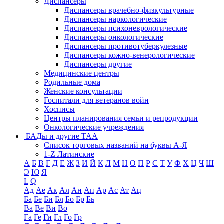
Диспансеры
Диспансеры врачебно-физкультурные
Диспансеры наркологические
Диспансеры психоневрологические
Диспансеры онкологические
Диспансеры противотуберкулезные
Диспансеры кожно-венерологические
Диспансеры другие
Медицинские центры
Родильные дома
Женские консультации
Госпитали для ветеранов войн
Хосписы
Центры планирования семьи и репродукции
Онкологические учреждения
БАДы и другие ТАА
Список торговых названий на буквы А-Я
1-Z Латинские
А
Б
В
Г
Д
Е
Ж
З
И
Й
К
Л
М
Н
О
П
Р
С
Т
У
Ф
Х
Ц
Ч
Ш
Э
Ю
Я
L
Q
Ад
Ае
Ак
Ал
Ан
Ап
Ар
Ас
Ат
Ац
Ба
Бе
Би
Бл
Бо
Бр
Бь
Ва
Ве
Ви
Во
Га
Ге
Ги
Гл
Го
Гр