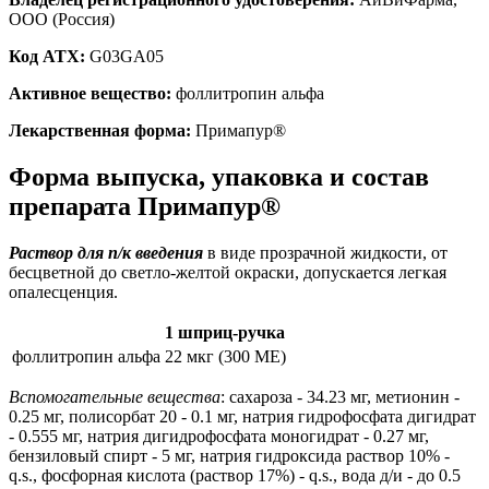
ООО (Россия)
Код ATX:
G03GA05
Активное вещество:
фоллитропин альфа
Лекарственная форма:
Примапур®
Форма выпуска, упаковка и состав
препарата Примапур®
Раствор для п/к введения
в виде прозрачной жидкости, от
бесцветной до светло-желтой окраски, допускается легкая
опалесценция.
1 шприц-ручка
фоллитропин альфа
22 мкг (300 МЕ)
Вспомогательные вещества
: сахароза - 34.23 мг, метионин -
0.25 мг, полисорбат 20 - 0.1 мг, натрия гидрофосфата дигидрат
- 0.555 мг, натрия дигидрофосфата моногидрат - 0.27 мг,
бензиловый спирт - 5 мг, натрия гидроксида раствор 10% -
q.s., фосфорная кислота (раствор 17%) - q.s., вода д/и - до 0.5