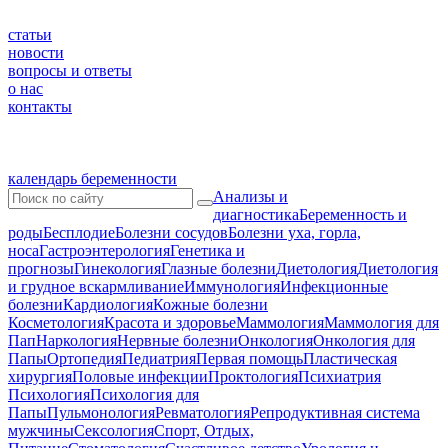
статьи
новости
вопросы и ответы
о нас
контакты
календарь беременности
Анализы и
диагностика
Беременность и
роды
Бесплодие
Болезни сосудов
Болезни уха, горла,
носа
Гастроэнтерология
Генетика и
прогнозы
Гинекология
Глазные болезни
Диетология
Диетология
и грудное вскармливание
Иммунология
Инфекционные
болезни
Кардиология
Кожные болезни
Косметология
Красота и здоровье
Маммология
Маммология для
Пап
Наркология
Нервные болезни
Онкология
Онкология для
Папы
Ортопедия
Педиатрия
Первая помощь
Пластическая
хирургия
Половые инфекции
Проктология
Психиатрия
Психология
Психология для
Папы
Пульмонология
Ревматология
Репродуктивная система
мужчины
Сексология
Спорт, Отдых,