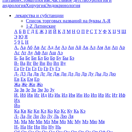
Питание
Стоматология
Счастливое детство
Урология и
андрология
Хирургия
Эндокринология
лекарства и субстанции
Список торговых названий на буквы А-Я
1-Z Латинские
А
Б
В
Г
Д
Е
Ж
З
И
Й
К
Л
М
Н
О
П
Р
С
Т
У
Ф
Х
Ц
Ч
Ш
Э
Ю
Я
5
9
L
H
А.
Аа
Аб
Ав
Аг
Ад
Ае
Аз
Аи
Ай
Ак
Ал
Ам
Ан
Ап
Ар
Ас
Ат
Ау
Аф
Ац
Аш
Аэ
Б-
Ба
Бе
Би
Бл
Бо
Бр
Бу
Бы
Бэ
В-
Ва
Вг
Ве
Ви
Во
Вп
Ву
Га
Ге
Ги
Гл
Го
Гр
Гу
Гэ
Д-
Д3
Да
Дв
Дг
Де
Дж
Ди
Дл
До
Др
Ду
Ды
Дэ
Дю
Ев
Ек
Ем
Ер
Жа
Же
Жи
Жо
За
Зв
Зе
Зи
Зм
Зо
Зу
И.
Иб
Ив
Иг
Ид
Из
Ик
Ил
Им
Ин
Ио
Ип
Ир
Ис
Ит
Иф
Их
Йо
Ка
Кв
Ке
Ки
Кл
Ко
Кр
Кс
Ку
Кь
Кэ
Л-
Ла
Ле
Ли
Ло
Лу
Ль
Лю
Ля
М-
Ма
Ме
Ми
Мл
Мм
Мо
Мс
Му
Мэ
Мю
Мя
Н-
На
Не
Ни
Но
Ну
Нь