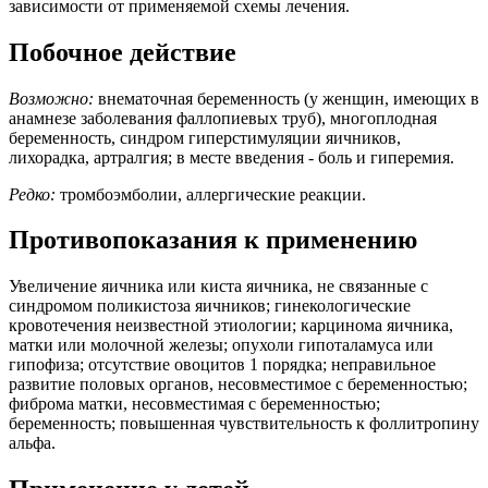
зависимости от применяемой схемы лечения.
Побочное действие
Возможно:
внематочная беременность (у женщин, имеющих в
анамнезе заболевания фаллопиевых труб), многоплодная
беременность, синдром гиперстимуляции яичников,
лихорадка, артралгия; в месте введения - боль и гиперемия.
Редко:
тромбоэмболии, аллергические реакции.
Противопоказания к применению
Увеличение яичника или киста яичника, не связанные с
синдромом поликистоза яичников; гинекологические
кровотечения неизвестной этиологии; карцинома яичника,
матки или молочной железы; опухоли гипоталамуса или
гипофиза; отсутствие овоцитов 1 порядка; неправильное
развитие половых органов, несовместимое с беременностью;
фиброма матки, несовместимая с беременностью;
беременность; повышенная чувствительность к фоллитропину
альфа.