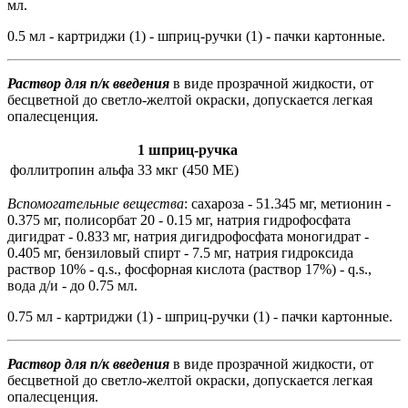
мл.
0.5 мл - картриджи (1) - шприц-ручки (1) - пачки картонные.
Раствор для п/к введения
в виде прозрачной жидкости, от
бесцветной до светло-желтой окраски, допускается легкая
опалесценция.
1 шприц-ручка
фоллитропин альфа
33 мкг (450 МЕ)
Вспомогательные вещества
: сахароза - 51.345 мг, метионин -
0.375 мг, полисорбат 20 - 0.15 мг, натрия гидрофосфата
дигидрат - 0.833 мг, натрия дигидрофосфата моногидрат -
0.405 мг, бензиловый спирт - 7.5 мг, натрия гидроксида
раствор 10% - q.s., фосфорная кислота (раствор 17%) - q.s.,
вода д/и - до 0.75 мл.
0.75 мл - картриджи (1) - шприц-ручки (1) - пачки картонные.
Раствор для п/к введения
в виде прозрачной жидкости, от
бесцветной до светло-желтой окраски, допускается легкая
опалесценция.