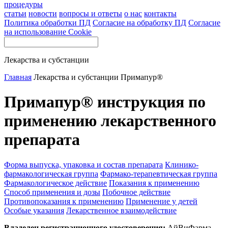
процедуры
статьи
новости
вопросы и ответы
о нас
контакты
Политика обработки ПД
Согласие на обработку ПД
Согласие
на использование Cookie
Лекарства и субстанции
Главная
Лекарства и субстанции
Примапур®
Примапур® инструкция по
применению лекарственного
препарата
Форма выпуска, упаковка и состав препарата
Клинико-
фармакологическая группа
Фармако-терапевтическая группа
Фармакологическое действие
Показания к применению
Способ применения и дозы
Побочное действие
Противопоказания к применению
Применение у детей
Особые указания
Лекарственное взаимодействие
Владелец регистрационного удостоверения:
АйВиФарма,