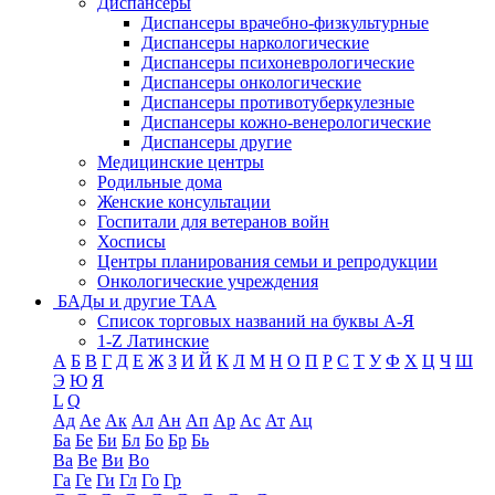
Диспансеры
Диспансеры врачебно-физкультурные
Диспансеры наркологические
Диспансеры психоневрологические
Диспансеры онкологические
Диспансеры противотуберкулезные
Диспансеры кожно-венерологические
Диспансеры другие
Медицинские центры
Родильные дома
Женские консультации
Госпитали для ветеранов войн
Хосписы
Центры планирования семьи и репродукции
Онкологические учреждения
БАДы и другие ТАА
Список торговых названий на буквы А-Я
1-Z Латинские
А
Б
В
Г
Д
Е
Ж
З
И
Й
К
Л
М
Н
О
П
Р
С
Т
У
Ф
Х
Ц
Ч
Ш
Э
Ю
Я
L
Q
Ад
Ае
Ак
Ал
Ан
Ап
Ар
Ас
Ат
Ац
Ба
Бе
Би
Бл
Бо
Бр
Бь
Ва
Ве
Ви
Во
Га
Ге
Ги
Гл
Го
Гр