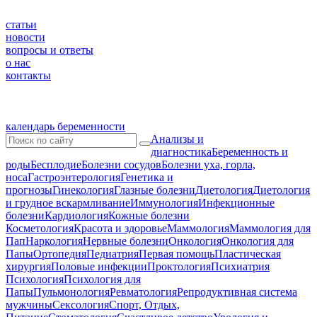
статьи
новости
вопросы и ответы
о нас
контакты
календарь беременности
Анализы и
диагностика
Беременность и
роды
Бесплодие
Болезни сосудов
Болезни уха, горла,
носа
Гастроэнтерология
Генетика и
прогнозы
Гинекология
Глазные болезни
Диетология
Диетология
и грудное вскармливание
Иммунология
Инфекционные
болезни
Кардиология
Кожные болезни
Косметология
Красота и здоровье
Маммология
Маммология для
Пап
Наркология
Нервные болезни
Онкология
Онкология для
Папы
Ортопедия
Педиатрия
Первая помощь
Пластическая
хирургия
Половые инфекции
Проктология
Психиатрия
Психология
Психология для
Папы
Пульмонология
Ревматология
Репродуктивная система
мужчины
Сексология
Спорт, Отдых,