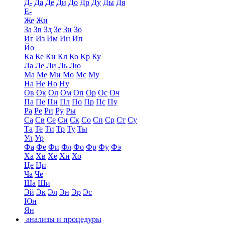
Д-
Да
Де
Ди
До
Др
Ду
Ды
Дя
Е-
Же
Жи
За
Зв
Зд
Зе
Зи
Зо
Иг
Из
Им
Ин
Ип
Йо
Ка
Ке
Ки
Кл
Ко
Кр
Ку
Ла
Ле
Ли
Ль
Лю
Ма
Ме
Ми
Мо
Мс
Му
На
Не
Но
Ну
Ов
Ок
Ол
Ом
Оп
Ор
Ос
Оч
Па
Пе
Пи
Пл
По
Пр
Пс
Пу
Ра
Ре
Ри
Ру
Ры
Са
Св
Се
Си
Ск
Со
Сп
Ср
Ст
Су
Та
Те
Ти
Тр
Ту
Ты
Ул
Ур
Фа
Фе
Фи
Фл
Фо
Фр
Фу
Фэ
Ха
Хв
Хе
Хи
Хо
Це
Ци
Ча
Че
Ша
Ши
Эй
Эк
Эл
Эн
Эр
Эс
Юн
Ян
анализы и процедуры