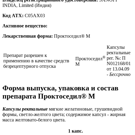
INDIA, Limited (Индия)
Код ATX:
C05AX03
Активное вещество:
Лекарственная форма:
Проктоседил® М
Капсулы
ректальные
Препарат разрешен к
®
рег. №: П
Проктоседил
применению в качестве средств
N012168/01
М
безрецептурного отпуска
от 13.04.09
- Бессрочно
Форма выпуска, упаковка и состав
препарата Проктоседил® М
Капсулы ректальные
мягкие желатиновые, грушевидной
формы, светло-желтого цвета; содержимое капсул - жирная
масса желтовато-белого цвета.
1 капс.