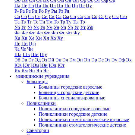
Об
Ов
Од
Оз
Ок
Ол
Ом
Он
Оп
Ор
Ос
От
Оф
Оц
Па
Пе
Пз
Пи
Пк
Пл
Пн
По
Пр
Пс
Пу
Р-
Ра
Ре
Ри
Ро
Ру
Ры
Рэ
Ря
Са
Сб
Св
Се
Си
Ск
Сл
См
Сн
Со
Сп
Ср
Ст
Су
Сы
Сю
Та
Тв
Тг
Те
Ти
Тм
То
Тр
Ту
Ты
Тэ
Уб
Уг
Уз
Ук
Ул
Ум
Ун
Уп
Ур
Ус
Ут
Уф
Фа
Фе
Фи
Фл
Фо
Фр
Фс
Фт
Фу
Ха
Хв
Хе
Хи
Хл
Хо
Ху
Це
Ци
Цф
Ча
Че
Чи
Ша
Шв
Ши
Шу
Эб
Эв
Эг
Эд
Эз
Эй
Эк
Эл
Эм
Эн
Эп
Эр
Эс
Эт
Эу
Эф
Эх
Юв
Юг
Юм
Юн
Юп
Ют
Як
Ям
Ян
Яр
Яс
медицинские учреждения
Больницы
Больницы городские взрослые
Больницы городские детские
Больницы специализированные
Поликлиники
Поликлиники городские взрослые
Поликлиники городские детские
Поликлиники стоматологические взрослые
Поликлиники стоматологические детские
Санатории