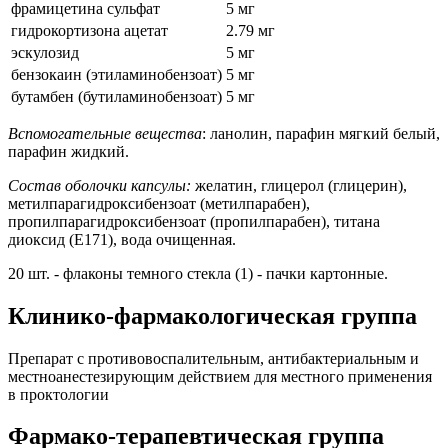
фрамицетина сульфат
5 мг
гидрокортизона ацетат
2.79 мг
эскулозид
5 мг
бензокаин (этиламинобензоат)
5 мг
бутамбен (бутиламинобензоат)
5 мг
Вспомогательные вещества
: ланолин, парафин мягкий белый,
парафин жидкий.
Состав оболочки капсулы:
желатин, глицерол (глицерин),
метилпарагидроксибензоат (метилпарабен),
пропилпарагидроксибензоат (пропилпарабен), титана
диоксид (Е171), вода очищенная.
20 шт. - флаконы темного стекла (1) - пачки картонные.
Клинико-фармакологическая группа
Препарат с противовоспалительным, антибактериальным и
местноанестезирующим действием для местного применения
в проктологии
Фармако-терапевтическая группа