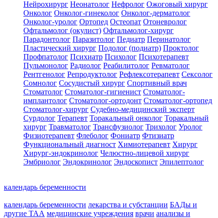
Нейрохирург
Неонатолог
Нефролог
Ожоговый хирург
Онколог
Онколог-гинеколог
Онколог-дерматолог
Онколог-уролог
Ортопед
Остеопат
Отоневролог
Офтальмолог (окулист)
Офтальмолог-хирург
Парадонтолог
Паразитолог
Педиатр
Перинатолог
Пластический хирург
Подолог (подиатр)
Проктолог
Профпатолог
Психиатр
Психолог
Психотерапевт
Пульмонолог
Радиолог
Реабилитолог
Ревматолог
Рентгенолог
Репродуктолог
Рефлексотерапевт
Сексолог
Сомнолог
Сосудистый хирург
Спортивный врач
Стоматолог
Стоматолог-гигиенист
Стоматолог-
имплантолог
Стоматолог-ортодонт
Стоматолог-ортопед
Стоматолог-хирург
Судебно-медицинский эксперт
Сурдолог
Терапевт
Торакальный онколог
Торакальный
хирург
Травматолог
Трансфузиолог
Трихолог
Уролог
Физиотерапевт
Флеболог
Фониатр
Фтизиатр
Функциональный диагност
Химиотерапевт
Хирург
Хирург-эндокринолог
Челюстно-лицевой хирург
Эмбриолог
Эндокринолог
Эндоскопист
Эпилептолог
календарь беременности
календарь беременности
лекарства и субстанции
БАДы и
другие ТАА
медицинские учреждения
врачи
анализы и