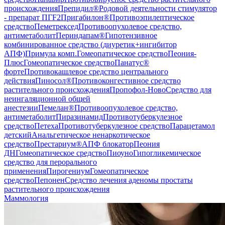
происхождения
Препидил®
Родовой деятельности стимулятор
- препарат ПГF2
Пригабилон®
Противоэпилептическое
средство
Пеметрексед
Противоопухолевое средство,
антиметаболит
Периндапам®
Гипотензивное
комбинированное средство (диуретик+ингибитор
АПФ)
Примула комп.
Гомеопатическое средство
Пеония-
Плюс
Гомеопатическое средство
Панатус®
форте
Противокашлевое средство центрального
действия
Пиносол®
Противоконгестивное средство
растительного происхождения
Пропофол-Ново
Средство для
неингаляционной общей
анестезии
Пемелан®
Противоопухолевое средство,
антиметаболит
Пиразинамид
Противотуберкулезное
средство
Петеха
Противотуберкулезное средство
Парацетамол
детский
Анальгетическое ненаркотическое
средство
Престариум®
АПФ блокатор
Пеония
ДН
Гомеопатическое средство
Пиоуно
Гипогликемическое
средство для перорального
применения
Пирогениум
Гомеопатическое
средство
Пепонен
Средство лечения аденомы простаты
растительного происхождения
Маммология