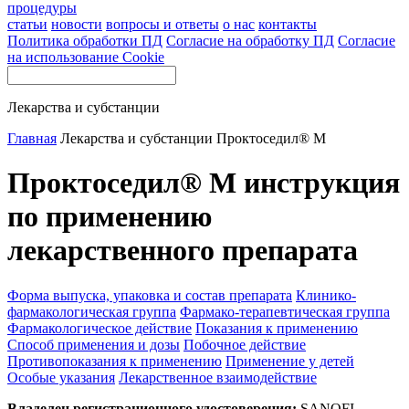
процедуры
статьи
новости
вопросы и ответы
о нас
контакты
Политика обработки ПД
Согласие на обработку ПД
Согласие
на использование Cookie
Лекарства и субстанции
Главная
Лекарства и субстанции
Проктоседил® М
Проктоседил® М инструкция
по применению
лекарственного препарата
Форма выпуска, упаковка и состав препарата
Клинико-
фармакологическая группа
Фармако-терапевтическая группа
Фармакологическое действие
Показания к применению
Способ применения и дозы
Побочное действие
Противопоказания к применению
Применение у детей
Особые указания
Лекарственное взаимодействие
Владелец регистрационного удостоверения:
SANOFI