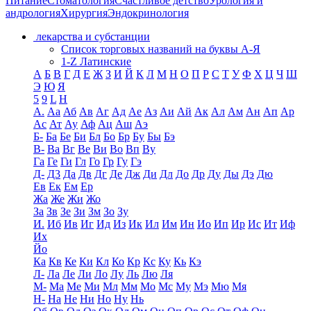
Питание
Стоматология
Счастливое детство
Урология и
андрология
Хирургия
Эндокринология
лекарства и субстанции
Список торговых названий на буквы А-Я
1-Z Латинские
А
Б
В
Г
Д
Е
Ж
З
И
Й
К
Л
М
Н
О
П
Р
С
Т
У
Ф
Х
Ц
Ч
Ш
Э
Ю
Я
5
9
L
H
А.
Аа
Аб
Ав
Аг
Ад
Ае
Аз
Аи
Ай
Ак
Ал
Ам
Ан
Ап
Ар
Ас
Ат
Ау
Аф
Ац
Аш
Аэ
Б-
Ба
Бе
Би
Бл
Бо
Бр
Бу
Бы
Бэ
В-
Ва
Вг
Ве
Ви
Во
Вп
Ву
Га
Ге
Ги
Гл
Го
Гр
Гу
Гэ
Д-
Д3
Да
Дв
Дг
Де
Дж
Ди
Дл
До
Др
Ду
Ды
Дэ
Дю
Ев
Ек
Ем
Ер
Жа
Же
Жи
Жо
За
Зв
Зе
Зи
Зм
Зо
Зу
И.
Иб
Ив
Иг
Ид
Из
Ик
Ил
Им
Ин
Ио
Ип
Ир
Ис
Ит
Иф
Их
Йо
Ка
Кв
Ке
Ки
Кл
Ко
Кр
Кс
Ку
Кь
Кэ
Л-
Ла
Ле
Ли
Ло
Лу
Ль
Лю
Ля
М-
Ма
Ме
Ми
Мл
Мм
Мо
Мс
Му
Мэ
Мю
Мя
Н-
На
Не
Ни
Но
Ну
Нь