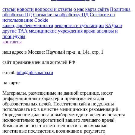
статьи
новости
вопросы и ответы
о нас
карта сайта
Политика
обработки ПД
Согласие на обработку ПД
Согласие на
использование Cookie
календарь беременности
лекарства и субстанции
БАДы и
другие ТАА
медицинские учреждения
врачи
анализы и
процедуры
контакты
наш адрес в Москве: Научный пр-д, д. 14а, стр. 1
сайт предназначен для жителей РФ
e-mail:
info@plusmama.ru
на карте
Материалы, размещенные на данной странице, носят
информационный характер и предназначены для
образовательных целей. Посетители сайта не должны
использовать их в качестве медицинских рекомендаций.
Определение диагноза и выбор методики лечения остается
исключительно прерогативой вашего лечащего врача!
Компания не несет ответственности за возможные
негативные последствия, возникшие в результате