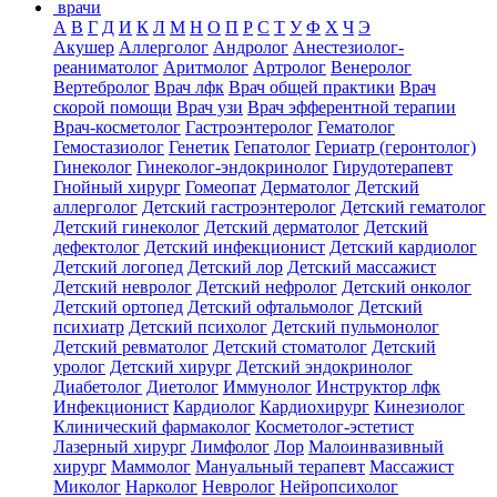
врачи
А
В
Г
Д
И
К
Л
М
Н
О
П
Р
С
Т
У
Ф
Х
Ч
Э
Акушер
Аллерголог
Андролог
Анестезиолог-
реаниматолог
Аритмолог
Артролог
Венеролог
Вертебролог
Врач лфк
Врач общей практики
Врач
скорой помощи
Врач узи
Врач эфферентной терапии
Врач-косметолог
Гастроэнтеролог
Гематолог
Гемостазиолог
Генетик
Гепатолог
Гериатр (геронтолог)
Гинеколог
Гинеколог-эндокринолог
Гирудотерапевт
Гнойный хирург
Гомеопат
Дерматолог
Детский
аллерголог
Детский гастроэнтеролог
Детский гематолог
Детский гинеколог
Детский дерматолог
Детский
дефектолог
Детский инфекционист
Детский кардиолог
Детский логопед
Детский лор
Детский массажист
Детский невролог
Детский нефролог
Детский онколог
Детский ортопед
Детский офтальмолог
Детский
психиатр
Детский психолог
Детский пульмонолог
Детский ревматолог
Детский стоматолог
Детский
уролог
Детский хирург
Детский эндокринолог
Диабетолог
Диетолог
Иммунолог
Инструктор лфк
Инфекционист
Кардиолог
Кардиохирург
Кинезиолог
Клинический фармаколог
Косметолог-эстетист
Лазерный хирург
Лимфолог
Лор
Малоинвазивный
хирург
Маммолог
Мануальный терапевт
Массажист
Миколог
Нарколог
Невролог
Нейропсихолог