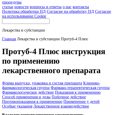
процедуры
статьи
новости
вопросы и ответы
о нас
контакты
Политика обработки ПД
Согласие на обработку ПД
Согласие
на использование Cookie
Лекарства и субстанции
Главная
Лекарства и субстанции
Протуб-4 Плюс
Протуб-4 Плюс инструкция
по применению
лекарственного препарата
Форма выпуска, упаковка и состав препарата
Клинико-
фармакологическая группа
Фармако-терапевтическая группа
Фармакологическое действие
Показания к применению
Способ применения и дозы
Побочное действие
Противопоказания к применению
Применение у детей
Особые указания
Лекарственное взаимодействие
Владелец регистрационного удостоверения: