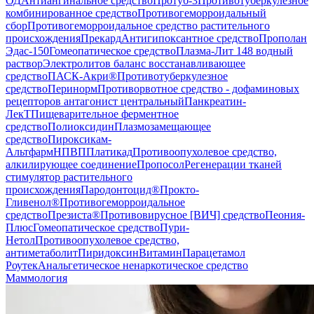
ОД
Антиангинальное средство
Протуб-3
Противотуберкулезное
комбинированное средство
Противогеморроидальный
сбор
Противогеморроидальное средство растительного
происхождения
Прекард
Антигипоксантное средство
Прополан
Эдас-150
Гомеопатическое средство
Плазма-Лит 148 водный
раствор
Электролитов баланс восстанавливающее
средство
ПАСК-Акри®
Противотуберкулезное
средство
Перинорм
Противорвотное средство - дофаминовых
рецепторов антагонист центральный
Панкреатин-
ЛекТ
Пищеварительное ферментное
средство
Полиоксидин
Плазмозамещающее
средство
Пироксикам-
Альтфарм
НПВП
Платикад
Противоопухолевое средство,
алкилирующее соединение
Пропосол
Регенерации тканей
стимулятор растительного
происхождения
Пародонтоцид®
Прокто-
Гливенол®
Противогеморроидальное
средство
Презиста®
Противовирусное [ВИЧ] средство
Пеония-
Плюс
Гомеопатическое средство
Пури-
Нетол
Противоопухолевое средство,
антиметаболит
Пиридоксин
Витамин
Парацетамол
Роутек
Анальгетическое ненаркотическое средство
Маммология