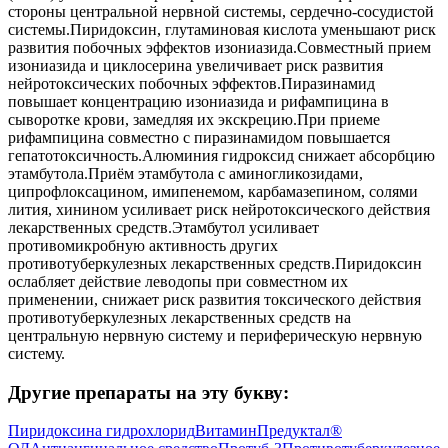
стороны центральной нервной системы, сердечно-сосудистой
системы.Пиридоксин, глутаминовая кислота уменьшают риск
развития побочных эффектов изониазида.Совместный прием
изониазида и циклосерина увеличивает риск развития
нейротоксических побочных эффектов.Пиразинамид
повышает концентрацию изониазида и рифампицина в
сыворотке крови, замедляя их экскрецию.При приеме
рифампицина совместно с пиразинамидом повышается
гепатотоксичность.Алюминия гидроксид снижает абсорбцию
этамбутола.Приём этамбутола с аминогликозидами,
ципрофлоксацином, имипенемом, карбамазепином, солями
лития, хинином усиливает риск нейротоксического действия
лекарственных средств.Этамбутол усиливает
противомикробную активность других
противотуберкулезных лекарственных средств.Пиридоксин
ослабляет действие леводопы при совместном их
применении, снижает риск развития токсического действия
противотуберкулезных лекарственных средств на
центральную нервную систему и периферическую нервную
систему.
Другие препараты на эту букву:
Пиридоксина гидрохлорид
Витамин
Предуктал®