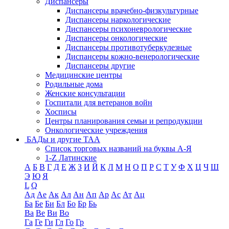
Диспансеры
Диспансеры врачебно-физкультурные
Диспансеры наркологические
Диспансеры психоневрологические
Диспансеры онкологические
Диспансеры противотуберкулезные
Диспансеры кожно-венерологические
Диспансеры другие
Медицинские центры
Родильные дома
Женские консультации
Госпитали для ветеранов войн
Хосписы
Центры планирования семьи и репродукции
Онкологические учреждения
БАДы и другие ТАА
Список торговых названий на буквы А-Я
1-Z Латинские
А
Б
В
Г
Д
Е
Ж
З
И
Й
К
Л
М
Н
О
П
Р
С
Т
У
Ф
Х
Ц
Ч
Ш
Э
Ю
Я
L
Q
Ад
Ае
Ак
Ал
Ан
Ап
Ар
Ас
Ат
Ац
Ба
Бе
Би
Бл
Бо
Бр
Бь
Ва
Ве
Ви
Во
Га
Ге
Ги
Гл
Го
Гр