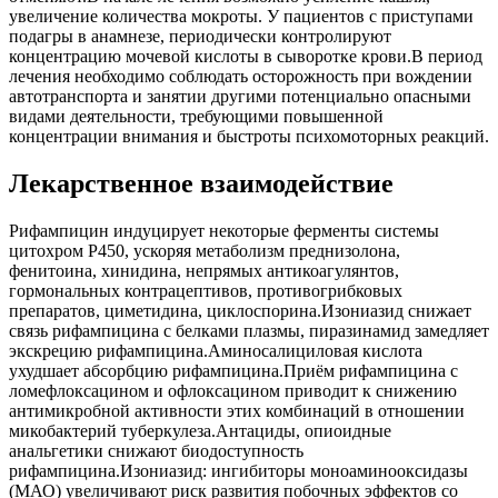
увеличение количества мокроты. У пациентов с приступами
подагры в анамнезе, периодически контролируют
концентрацию мочевой кислоты в сыворотке крови.В период
лечения необходимо соблюдать осторожность при вождении
автотранспорта и занятии другими потенциально опасными
видами деятельности, требующими повышенной
концентрации внимания и быстроты психомоторных реакций.
Лекарственное взаимодействие
Рифампицин индуцирует некоторые ферменты системы
цитохром Р450, ускоряя метаболизм преднизолона,
фенитоина, хинидина, непрямых антикоагулянтов,
гормональных контрацептивов, противогрибковых
препаратов, циметидина, циклоспорина.Изониазид снижает
связь рифампицина с белками плазмы, пиразинамид замедляет
экскрецию рифампицина.Аминосалициловая кислота
ухудшает абсорбцию рифампицина.Приём рифампицина с
ломефлоксацином и офлоксацином приводит к снижению
антимикробной активности этих комбинаций в отношении
микобактерий туберкулеза.Антациды, опиоидные
анальгетики снижают биодоступность
рифампицина.Изониазид: ингибиторы моноаминооксидазы
(МАО) увеличивают риск развития побочных эффектов со