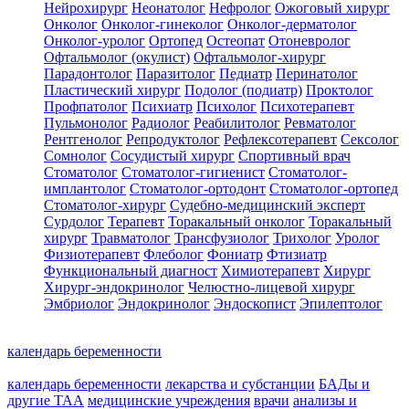
Нейрохирург
Неонатолог
Нефролог
Ожоговый хирург
Онколог
Онколог-гинеколог
Онколог-дерматолог
Онколог-уролог
Ортопед
Остеопат
Отоневролог
Офтальмолог (окулист)
Офтальмолог-хирург
Парадонтолог
Паразитолог
Педиатр
Перинатолог
Пластический хирург
Подолог (подиатр)
Проктолог
Профпатолог
Психиатр
Психолог
Психотерапевт
Пульмонолог
Радиолог
Реабилитолог
Ревматолог
Рентгенолог
Репродуктолог
Рефлексотерапевт
Сексолог
Сомнолог
Сосудистый хирург
Спортивный врач
Стоматолог
Стоматолог-гигиенист
Стоматолог-
имплантолог
Стоматолог-ортодонт
Стоматолог-ортопед
Стоматолог-хирург
Судебно-медицинский эксперт
Сурдолог
Терапевт
Торакальный онколог
Торакальный
хирург
Травматолог
Трансфузиолог
Трихолог
Уролог
Физиотерапевт
Флеболог
Фониатр
Фтизиатр
Функциональный диагност
Химиотерапевт
Хирург
Хирург-эндокринолог
Челюстно-лицевой хирург
Эмбриолог
Эндокринолог
Эндоскопист
Эпилептолог
календарь беременности
календарь беременности
лекарства и субстанции
БАДы и
другие ТАА
медицинские учреждения
врачи
анализы и