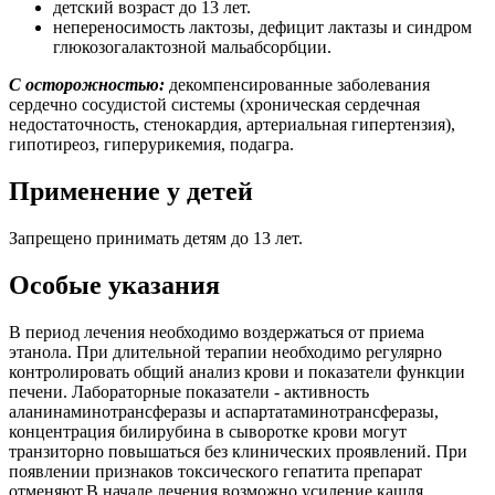
детский возраст до 13 лет.
непереносимость лактозы, дефицит лактазы и синдром
глюкозогалактозной мальабсорбции.
С осторожностью:
декомпенсированные заболевания
сердечно сосудистой системы (хроническая сердечная
недостаточность, стенокардия, артериальная гипертензия),
гипотиреоз, гиперурикемия, подагра.
Применение у детей
Запрещено принимать детям до 13 лет.
Особые указания
В период лечения необходимо воздержаться от приема
этанола. При длительной терапии необходимо регулярно
контролировать общий анализ крови и показатели функции
печени. Лабораторные показатели - активность
аланинаминотрансферазы и аспартатаминотрансферазы,
концентрация билирубина в сыворотке крови могут
транзиторно повышаться без клинических проявлений. При
появлении признаков токсического гепатита препарат
отменяют.В начале лечения возможно усиление кашля,