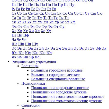
Об
Ов
Од
Оз
Ок
Ол
Ом
Он
Оп
Ор
Ос
От
Оф
Оц
Па
Пе
Пз
Пи
Пк
Пл
Пн
По
Пр
Пс
Пу
Р-
Ра
Ре
Ри
Ро
Ру
Ры
Рэ
Ря
Са
Сб
Св
Се
Си
Ск
Сл
См
Сн
Со
Сп
Ср
Ст
Су
Сы
Сю
Та
Тв
Тг
Те
Ти
Тм
То
Тр
Ту
Ты
Тэ
Уб
Уг
Уз
Ук
Ул
Ум
Ун
Уп
Ур
Ус
Ут
Уф
Фа
Фе
Фи
Фл
Фо
Фр
Фс
Фт
Фу
Ха
Хв
Хе
Хи
Хл
Хо
Ху
Це
Ци
Цф
Ча
Че
Чи
Ша
Шв
Ши
Шу
Эб
Эв
Эг
Эд
Эз
Эй
Эк
Эл
Эм
Эн
Эп
Эр
Эс
Эт
Эу
Эф
Эх
Юв
Юг
Юм
Юн
Юп
Ют
Як
Ям
Ян
Яр
Яс
медицинские учреждения
Больницы
Больницы городские взрослые
Больницы городские детские
Больницы специализированные
Поликлиники
Поликлиники городские взрослые
Поликлиники городские детские
Поликлиники стоматологические взрослые
Поликлиники стоматологические детские
Санатории