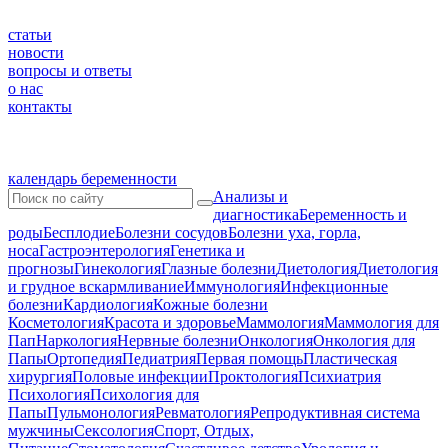
статьи
новости
вопросы и ответы
о нас
контакты
календарь беременности
Анализы и
диагностика
Беременность и
роды
Бесплодие
Болезни сосудов
Болезни уха, горла,
носа
Гастроэнтерология
Генетика и
прогнозы
Гинекология
Глазные болезни
Диетология
Диетология
и грудное вскармливание
Иммунология
Инфекционные
болезни
Кардиология
Кожные болезни
Косметология
Красота и здоровье
Маммология
Маммология для
Пап
Наркология
Нервные болезни
Онкология
Онкология для
Папы
Ортопедия
Педиатрия
Первая помощь
Пластическая
хирургия
Половые инфекции
Проктология
Психиатрия
Психология
Психология для
Папы
Пульмонология
Ревматология
Репродуктивная система
мужчины
Сексология
Спорт, Отдых,