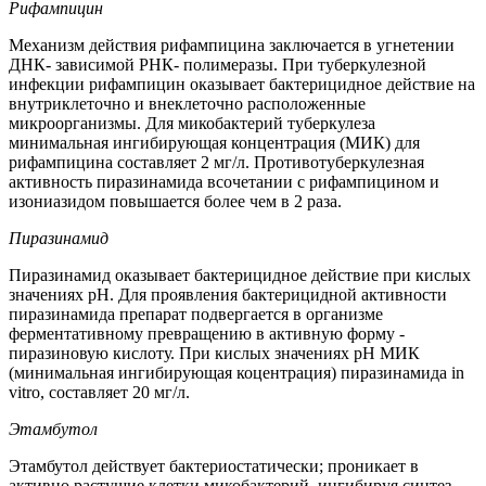
Рифампицин
Механизм действия рифампицина заключается в угнетении
ДНК- зависимой РНК- полимеразы. При туберкулезной
инфекции рифампицин оказывает бактерицидное действие на
внутриклеточно и внеклеточно расположенные
микроорганизмы. Для микобактерий туберкулеза
минимальная ингибирующая концентрация (МИК) для
рифампицина составляет 2 мг/л. Противотуберкулезная
активность пиразинамида всочетании с рифампицином и
изониазидом повышается более чем в 2 раза.
Пиразинамид
Пиразинамид оказывает бактерицидное действие при кислых
значениях pH. Для проявления бактерицидной активности
пиразинамида препарат подвергается в организме
ферментативному превращению в активную форму -
пиразиновую кислоту. При кислых значениях pH МИК
(минимальная ингибирующая коцентрация) пиразинамида in
vitro, составляет 20 мг/л.
Этамбутол
Этамбутол действует бактериостатически; проникает в
активно растущие клетки микобактерий, ингибируя синтез