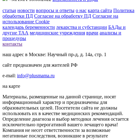
статьи
новости
вопросы и ответы
о нас
карта сайта
Политика
обработки ПД
Согласие на обработку ПД
Согласие на
использование Cookie
календарь беременности
лекарства и субстанции
БАДы и
другие ТАА
медицинские учреждения
врачи
анализы и
процедуры
контакты
наш адрес в Москве: Научный пр-д, д. 14а, стр. 1
сайт предназначен для жителей РФ
e-mail:
info@plusmama.ru
на карте
Материалы, размещенные на данной странице, носят
информационный характер и предназначены для
образовательных целей. Посетители сайта не должны
использовать их в качестве медицинских рекомендаций.
Определение диагноза и выбор методики лечения остается
исключительно прерогативой вашего лечащего врача!
Компания не несет ответственности за возможные
негативные последствия, возникшие в результате