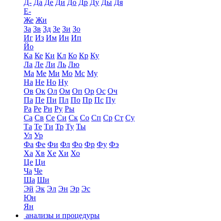
Д-
Да
Де
Ди
До
Др
Ду
Ды
Дя
Е-
Же
Жи
За
Зв
Зд
Зе
Зи
Зо
Иг
Из
Им
Ин
Ип
Йо
Ка
Ке
Ки
Кл
Ко
Кр
Ку
Ла
Ле
Ли
Ль
Лю
Ма
Ме
Ми
Мо
Мс
Му
На
Не
Но
Ну
Ов
Ок
Ол
Ом
Оп
Ор
Ос
Оч
Па
Пе
Пи
Пл
По
Пр
Пс
Пу
Ра
Ре
Ри
Ру
Ры
Са
Св
Се
Си
Ск
Со
Сп
Ср
Ст
Су
Та
Те
Ти
Тр
Ту
Ты
Ул
Ур
Фа
Фе
Фи
Фл
Фо
Фр
Фу
Фэ
Ха
Хв
Хе
Хи
Хо
Це
Ци
Ча
Че
Ша
Ши
Эй
Эк
Эл
Эн
Эр
Эс
Юн
Ян
анализы и процедуры