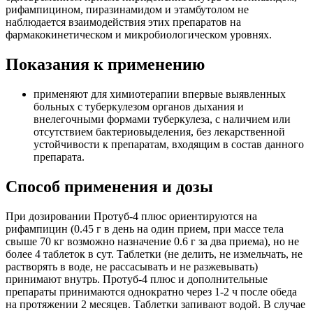
рифампицином, пиразинамидом и этамбутолом не
наблюдается взаимодействия этих препаратов на
фармакокинетическом и микробиологическом уровнях.
Показания к применению
применяют для химиотерапии впервые выявленных
больных с туберкулезом органов дыхания и
внелегочными формами туберкулеза, с наличием или
отсутствием бактериовыделения, без лекарственной
устойчивости к препаратам, входящим в состав данного
препарата.
Способ применения и дозы
При дозировании Протуб-4 плюс ориентируются на
рифампицин (0.45 г в день на один прием, при массе тела
свыше 70 кг возможно назначение 0.6 г за два приема), но не
более 4 таблеток в сут. Таблетки (не делить, не измельчать, не
растворять в воде, не рассасывать и не разжевывать)
принимают внутрь. Протуб-4 плюс и дополнительные
препараты принимаются однократно через 1-2 ч после обеда
на протяжении 2 месяцев. Таблетки запивают водой. В случае