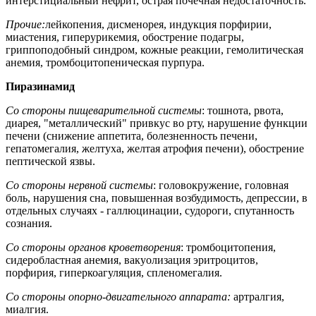
интерстициальный нефрит, острая почечная недостаточность.
Прочие:
лейкопения, дисменорея, индукция порфирии,
миастения, гиперурикемия, обострение подагры,
гриппоподобный синдром, кожные реакции, гемолитическая
анемия, тромбоцитопеническая пурпура.
Пиразинамид
Со стороны пищеварительной системы
: тошнота, рвота,
диарея, "металлический" привкус во рту, нарушение функции
печени (снижение аппетита, болезненность печени,
гепатомегалия, желтуха, желтая атрофия печени), обострение
пептической язвы.
Со стороны нервной системы
: головокружение, головная
боль, нарушения сна, повышенная возбудимость, депрессии, в
отдельных случаях - галлюцинации, судороги, спутанность
сознания.
Со стороны органов кроветворения
: тромбоцитопения,
сидеробластная анемия, вакуолизация эритроцитов,
порфирия, гиперкоагуляция, спленомегалия.
Со стороны опорно-двигательного аппарата:
артралгия,
миалгия.