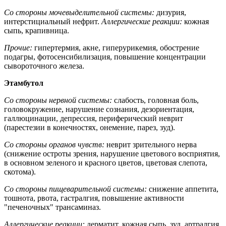
Со стороны мочевыделительной системы:
дизурия,
интерстициальный нефрит.
Аллергические реакции:
кожная
сыпь, крапивница.
Прочие:
гипертермия, акне, гиперурикемия, обострение
подагры, фотосенсибилизация, повышение концентрации
сывороточного железа.
Этамбутол
Со стороны нервной системы:
слабость, головная боль,
головокружение, нарушение сознания, дезориентация,
галлюцинации, депрессия, периферический неврит
(парестезии в конечностях, онемение, парез, зуд).
Со стороны органов чувств:
неврит зрительного нерва
(снижение остроты зрения, нарушение цветового восприятия,
в основном зеленого и красного цветов, цветовая слепота,
скотома).
Со стороны пищеварительной системы:
снижение аппетита,
тошнота, рвота, гастралгия, повышение активности
"печеночных" трансаминаз.
Аллергические реакции:
дерматит, кожная сыпь, зуд, артралгия,