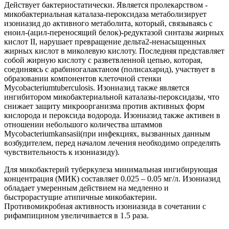
Действует бактериостатически. Является пролекарством -
микобактериальная каталаза-пероксидаза метаболизирует
изониазид до активного метаболита, который, связываясь с
еноил-(ацил-переносящий белок)-редуктазой синтазы жирных
кислот II, нарушает превращение дельта2-ненасыщенных
жирных кислот в миколевую кислоту. Последняя представляет
собой жирную кислоту с разветвленной цепью, которая,
соединяясь с арабиногалактаном (полисахарид), участвует в
образовании компонентов клеточной стенки
Mycobacteriumtuberculosis. Изониазид также является
ингибитором микобактериальной каталазы-пероксидазы, что
снижает защиту микроорганизма против активных форм
кислорода и пероксида водорода. Изониазид также активен в
отношении небольшого количества штаммов
Mycobacteriumkansasii(при инфекциях, вызванных данным
возбудителем, перед началом лечения необходимо определять
чувствительность к изониазиду).
Для микобактерий туберкулеза минимальная ингибирующая
концентрация (МИК) составляет 0.025 – 0.05 мг/л. Изониазид
обладает умеренным действием на медленно и
быстрорастущие атипичные микобактерии.
Противомикробная активность изониазида в сочетании с
рифампицином увеличивается в 1.5 раза.