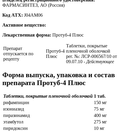
ФАРМАСИНТЕЗ, АО (Россия)
Код ATX:
J04AM06
Активное вещество:
Лекарственная форма:
Протуб-4 Плюс
Таблетки, покрытые
Препарат
Протуб-4
пленочной оболочкой
отпускается по
Плюс
рег. №: ЛСР-006567/10 от
рецепту
09.07.10
- Действующее
Форма выпуска, упаковка и состав
препарата Протуб-4 Плюс
Таблетки, покрытые пленочной оболочкой
1 таб.
рифампицин
150 мг
изониазид
75 мг
пиразинамид
400 мг
этамбутол
275 мг
пиридоксин
10 мг