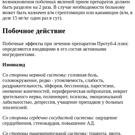
возникновения побочных явлений прием препаратов должен
быть разделен на 2 раза. В случае необходимости больному
может быть назначен в/м стрептомицин или канамицин (в/м, в
дозе 15 мг/кг один раз в сут).
Побочное действие
Побочные эффекты при лечении препаратом Протуб-4 плюс
определяются входящими в его состав активными
ингредиентами.
Изониазид
Со стороны нервной системы
: головная боль,
головокружение, редко - утомляемость, слабость,
раздражительность, эйфория, бессонница, парестезии,
онемение конечностей, периферическая нейропатия, неврит
зрительного нерва, полиневрит, психозы, эмоциональной
лабильностью, депрессия, учащение припадков у больных
эпилепсией.
Со стороны сердечно сосудистой системы:
ощущение
сердцебиения, стенокардия, повышение АД.
Со стороны пищеварительной системы:
тошнота, рвота,