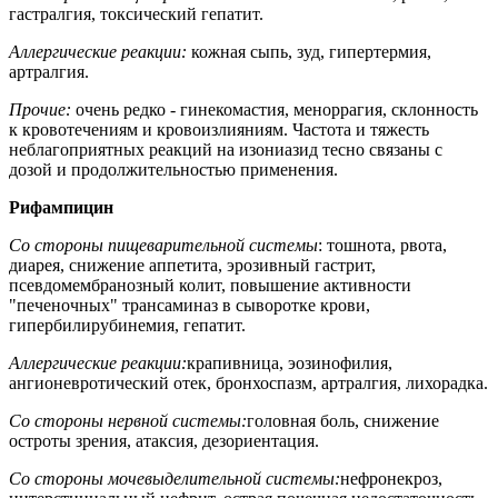
гастралгия, токсический гепатит.
Аллергические реакции:
кожная сыпь, зуд, гипертермия,
артралгия.
Прочие:
очень редко - гинекомастия, меноррагия, склонность
к кровотечениям и кровоизлияниям. Частота и тяжесть
неблагоприятных реакций на изониазид тесно связаны с
дозой и продолжительностью применения.
Рифампицин
Со стороны пищеварительной системы
: тошнота, рвота,
диарея, снижение аппетита, эрозивный гастрит,
псевдомембранозный колит, повышение активности
"печеночных" трансаминаз в сыворотке крови,
гипербилирубинемия, гепатит.
Аллергические реакции:
крапивница, эозинофилия,
ангионевротический отек, бронхоспазм, артралгия, лихорадка.
Со стороны нервной системы:
головная боль, снижение
остроты зрения, атаксия, дезориентация.
Со стороны мочевыделительной системы:
нефронекроз,