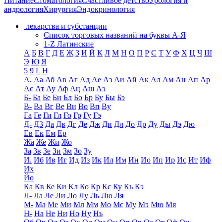
Питание
Стоматология
Счастливое детство
Урология и
андрология
Хирургия
Эндокринология
лекарства и субстанции
Список торговых названий на буквы А-Я
1-Z Латинские
А
Б
В
Г
Д
Е
Ж
З
И
Й
К
Л
М
Н
О
П
Р
С
Т
У
Ф
Х
Ц
Ч
Ш
Э
Ю
Я
5
9
L
H
А.
Аа
Аб
Ав
Аг
Ад
Ае
Аз
Аи
Ай
Ак
Ал
Ам
Ан
Ап
Ар
Ас
Ат
Ау
Аф
Ац
Аш
Аэ
Б-
Ба
Бе
Би
Бл
Бо
Бр
Бу
Бы
Бэ
В-
Ва
Вг
Ве
Ви
Во
Вп
Ву
Га
Ге
Ги
Гл
Го
Гр
Гу
Гэ
Д-
Д3
Да
Дв
Дг
Де
Дж
Ди
Дл
До
Др
Ду
Ды
Дэ
Дю
Ев
Ек
Ем
Ер
Жа
Же
Жи
Жо
За
Зв
Зе
Зи
Зм
Зо
Зу
И.
Иб
Ив
Иг
Ид
Из
Ик
Ил
Им
Ин
Ио
Ип
Ир
Ис
Ит
Иф
Их
Йо
Ка
Кв
Ке
Ки
Кл
Ко
Кр
Кс
Ку
Кь
Кэ
Л-
Ла
Ле
Ли
Ло
Лу
Ль
Лю
Ля
М-
Ма
Ме
Ми
Мл
Мм
Мо
Мс
Му
Мэ
Мю
Мя
Н-
На
Не
Ни
Но
Ну
Нь