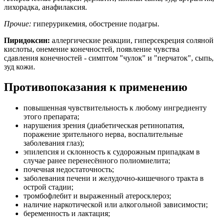
лихорадка, анафилаксия.
Прочие:
гиперурикемия, обострение подагры.
Пиридоксин:
аллергические реакции, гиперсекреция соляной
кислоты, онемение конечностей, появление чувства
сдавления конечностей - симптом "чулок" и "перчаток", сыпь,
зуд кожи.
Противопоказания к применению
повышенная чувствительность к любому ингредиенту
этого препарата;
нарушения зрения (диабетическая ретинопатия,
поражение зрительного нерва, воспалительные
заболевания глаз);
эпилепсия и склонность к судорожным припадкам в
случае ранее перенесённого полиомиелита;
почечная недостаточность;
заболевания печени и желудочно-кишечного тракта в
острой стадии;
тромбофлебит и выраженный атеросклероз;
наличие наркотической или алкогольной зависимости;
беременность и лактация;