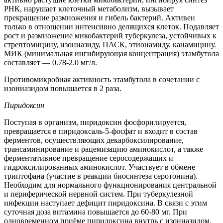
РНК, нарушает клеточный метаболизм, вызывает
прекращение размножения и гибель бактерий. Активен
только в отношении интенсивно делящихся клеток. Подавляет
рост и размножение микобактерий туберкулеза, устойчивых к
стрептомицину, изониазиду, ПАСК, этионамиду, канамицину.
МИК (минимальная ингибирующая концентрация) этамбутола
составляет — 0.78-2.0 мг/л.
Противомикробная активность этамбутола в сочетании с
изониазидом повышается в 2 раза.
Пиридоксин
Поступая в организм, пиридоксин фосфорилируется,
превращается в пиридоксаль-5-фосфат и входит в состав
ферментов, осуществляющих декарбоксилирование,
трансаминирование и рацемизацию аминокислот, а также
ферментативное превращение серосодержащих и
гидроксилированных аминокислот. Участвует в обмене
триптофана (участие в реакции биосинтеза серотонина).
Необходим для нормального функционирования центральной
и периферической нервной систем. При туберкулезной
инфекции наступает дефицит пиридоксина. В связи с этим
суточная доза витамина повышается до 60-80 мг. При
одновременном приёме пиридоксина внутрь с изониазидом,