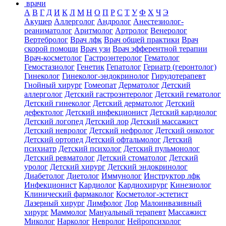
врачи
А
В
Г
Д
И
К
Л
М
Н
О
П
Р
С
Т
У
Ф
Х
Ч
Э
Акушер
Аллерголог
Андролог
Анестезиолог-
реаниматолог
Аритмолог
Артролог
Венеролог
Вертебролог
Врач лфк
Врач общей практики
Врач
скорой помощи
Врач узи
Врач эфферентной терапии
Врач-косметолог
Гастроэнтеролог
Гематолог
Гемостазиолог
Генетик
Гепатолог
Гериатр (геронтолог)
Гинеколог
Гинеколог-эндокринолог
Гирудотерапевт
Гнойный хирург
Гомеопат
Дерматолог
Детский
аллерголог
Детский гастроэнтеролог
Детский гематолог
Детский гинеколог
Детский дерматолог
Детский
дефектолог
Детский инфекционист
Детский кардиолог
Детский логопед
Детский лор
Детский массажист
Детский невролог
Детский нефролог
Детский онколог
Детский ортопед
Детский офтальмолог
Детский
психиатр
Детский психолог
Детский пульмонолог
Детский ревматолог
Детский стоматолог
Детский
уролог
Детский хирург
Детский эндокринолог
Диабетолог
Диетолог
Иммунолог
Инструктор лфк
Инфекционист
Кардиолог
Кардиохирург
Кинезиолог
Клинический фармаколог
Косметолог-эстетист
Лазерный хирург
Лимфолог
Лор
Малоинвазивный
хирург
Маммолог
Мануальный терапевт
Массажист
Миколог
Нарколог
Невролог
Нейропсихолог