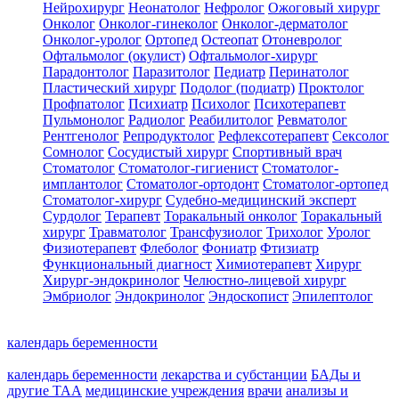
Нейрохирург
Неонатолог
Нефролог
Ожоговый хирург
Онколог
Онколог-гинеколог
Онколог-дерматолог
Онколог-уролог
Ортопед
Остеопат
Отоневролог
Офтальмолог (окулист)
Офтальмолог-хирург
Парадонтолог
Паразитолог
Педиатр
Перинатолог
Пластический хирург
Подолог (подиатр)
Проктолог
Профпатолог
Психиатр
Психолог
Психотерапевт
Пульмонолог
Радиолог
Реабилитолог
Ревматолог
Рентгенолог
Репродуктолог
Рефлексотерапевт
Сексолог
Сомнолог
Сосудистый хирург
Спортивный врач
Стоматолог
Стоматолог-гигиенист
Стоматолог-
имплантолог
Стоматолог-ортодонт
Стоматолог-ортопед
Стоматолог-хирург
Судебно-медицинский эксперт
Сурдолог
Терапевт
Торакальный онколог
Торакальный
хирург
Травматолог
Трансфузиолог
Трихолог
Уролог
Физиотерапевт
Флеболог
Фониатр
Фтизиатр
Функциональный диагност
Химиотерапевт
Хирург
Хирург-эндокринолог
Челюстно-лицевой хирург
Эмбриолог
Эндокринолог
Эндоскопист
Эпилептолог
календарь беременности
календарь беременности
лекарства и субстанции
БАДы и
другие ТАА
медицинские учреждения
врачи
анализы и