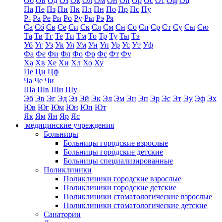
Об
Ов
Од
Оз
Ок
Ол
Ом
Он
Оп
Ор
Ос
От
Оф
Оц
Па
Пе
Пз
Пи
Пк
Пл
Пн
По
Пр
Пс
Пу
Р-
Ра
Ре
Ри
Ро
Ру
Ры
Рэ
Ря
Са
Сб
Св
Се
Си
Ск
Сл
См
Сн
Со
Сп
Ср
Ст
Су
Сы
Сю
Та
Тв
Тг
Те
Ти
Тм
То
Тр
Ту
Ты
Тэ
Уб
Уг
Уз
Ук
Ул
Ум
Ун
Уп
Ур
Ус
Ут
Уф
Фа
Фе
Фи
Фл
Фо
Фр
Фс
Фт
Фу
Ха
Хв
Хе
Хи
Хл
Хо
Ху
Це
Ци
Цф
Ча
Че
Чи
Ша
Шв
Ши
Шу
Эб
Эв
Эг
Эд
Эз
Эй
Эк
Эл
Эм
Эн
Эп
Эр
Эс
Эт
Эу
Эф
Эх
Юв
Юг
Юм
Юн
Юп
Ют
Як
Ям
Ян
Яр
Яс
медицинские учреждения
Больницы
Больницы городские взрослые
Больницы городские детские
Больницы специализированные
Поликлиники
Поликлиники городские взрослые
Поликлиники городские детские
Поликлиники стоматологические взрослые
Поликлиники стоматологические детские
Санатории