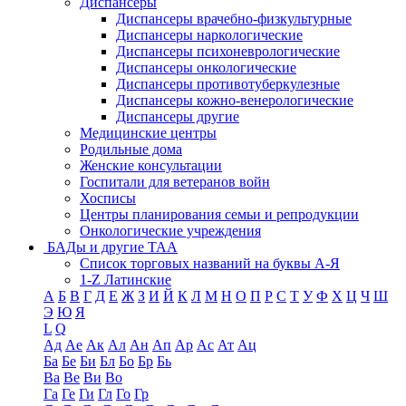
Диспансеры
Диспансеры врачебно-физкультурные
Диспансеры наркологические
Диспансеры психоневрологические
Диспансеры онкологические
Диспансеры противотуберкулезные
Диспансеры кожно-венерологические
Диспансеры другие
Медицинские центры
Родильные дома
Женские консультации
Госпитали для ветеранов войн
Хосписы
Центры планирования семьи и репродукции
Онкологические учреждения
БАДы и другие ТАА
Список торговых названий на буквы А-Я
1-Z Латинские
А
Б
В
Г
Д
Е
Ж
З
И
Й
К
Л
М
Н
О
П
Р
С
Т
У
Ф
Х
Ц
Ч
Ш
Э
Ю
Я
L
Q
Ад
Ае
Ак
Ал
Ан
Ап
Ар
Ас
Ат
Ац
Ба
Бе
Би
Бл
Бо
Бр
Бь
Ва
Ве
Ви
Во
Га
Ге
Ги
Гл
Го
Гр