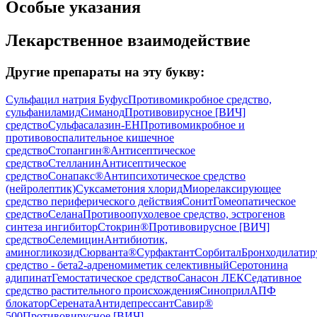
Особые указания
Лекарственное взаимодействие
Другие препараты на эту букву:
Сульфацил натрия Буфус
Противомикробное средство,
сульфаниламид
Симанод
Противовирусное [ВИЧ]
средство
Сульфасалазин-ЕН
Противомикробное и
противовоспалительное кишечное
средство
Стопангин®
Антисептическое
средство
Стелланин
Антисептическое
средство
Сонапакс®
Антипсихотическое средство
(нейролептик)
Суксаметония хлорид
Миорелаксирующее
средство периферического действия
Сонит
Гомеопатическое
средство
Селана
Противоопухолевое средство, эстрогенов
синтеза ингибитор
Стокрин®
Противовирусное [ВИЧ]
средство
Селемицин
Антибиотик,
аминогликозид
Сюрванта®
Сурфактант
Сорбитал
Бронходилати
средство - бета2-адреномиметик селективный
Серотонина
адипинат
Гемостатическое средство
Санасон ЛЕК
Седативное
средство растительного происхождения
Синоприл
АПФ
блокатор
Серената
Антидепрессант
Савир®
500
Противовирусное [ВИЧ]