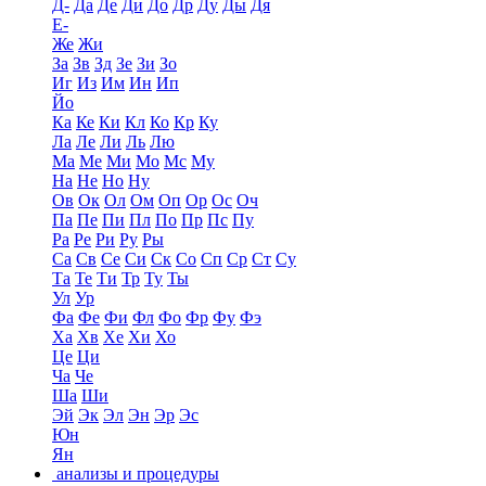
Д-
Да
Де
Ди
До
Др
Ду
Ды
Дя
Е-
Же
Жи
За
Зв
Зд
Зе
Зи
Зо
Иг
Из
Им
Ин
Ип
Йо
Ка
Ке
Ки
Кл
Ко
Кр
Ку
Ла
Ле
Ли
Ль
Лю
Ма
Ме
Ми
Мо
Мс
Му
На
Не
Но
Ну
Ов
Ок
Ол
Ом
Оп
Ор
Ос
Оч
Па
Пе
Пи
Пл
По
Пр
Пс
Пу
Ра
Ре
Ри
Ру
Ры
Са
Св
Се
Си
Ск
Со
Сп
Ср
Ст
Су
Та
Те
Ти
Тр
Ту
Ты
Ул
Ур
Фа
Фе
Фи
Фл
Фо
Фр
Фу
Фэ
Ха
Хв
Хе
Хи
Хо
Це
Ци
Ча
Че
Ша
Ши
Эй
Эк
Эл
Эн
Эр
Эс
Юн
Ян
анализы и процедуры