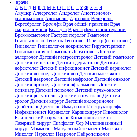
врачи
А
В
Г
Д
И
К
Л
М
Н
О
П
Р
С
Т
У
Ф
Х
Ч
Э
Акушер
Аллерголог
Андролог
Анестезиолог-
реаниматолог
Аритмолог
Артролог
Венеролог
Вертебролог
Врач лфк
Врач общей практики
Врач
скорой помощи
Врач узи
Врач эфферентной терапии
Врач-косметолог
Гастроэнтеролог
Гематолог
Гемостазиолог
Генетик
Гепатолог
Гериатр (геронтолог)
Гинеколог
Гинеколог-эндокринолог
Гирудотерапевт
Гнойный хирург
Гомеопат
Дерматолог
Детский
аллерголог
Детский гастроэнтеролог
Детский гематолог
Детский гинеколог
Детский дерматолог
Детский
дефектолог
Детский инфекционист
Детский кардиолог
Детский логопед
Детский лор
Детский массажист
Детский невролог
Детский нефролог
Детский онколог
Детский ортопед
Детский офтальмолог
Детский
психиатр
Детский психолог
Детский пульмонолог
Детский ревматолог
Детский стоматолог
Детский
уролог
Детский хирург
Детский эндокринолог
Диабетолог
Диетолог
Иммунолог
Инструктор лфк
Инфекционист
Кардиолог
Кардиохирург
Кинезиолог
Клинический фармаколог
Косметолог-эстетист
Лазерный хирург
Лимфолог
Лор
Малоинвазивный
хирург
Маммолог
Мануальный терапевт
Массажист
Миколог
Нарколог
Невролог
Нейропсихолог