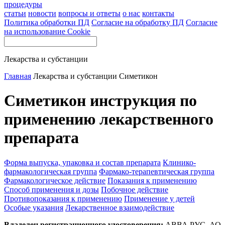
процедуры
статьи
новости
вопросы и ответы
о нас
контакты
Политика обработки ПД
Согласие на обработку ПД
Согласие
на использование Cookie
Лекарства и субстанции
Главная
Лекарства и субстанции
Симетикон
Симетикон инструкция по
применению лекарственного
препарата
Форма выпуска, упаковка и состав препарата
Клинико-
фармакологическая группа
Фармако-терапевтическая группа
Фармакологическое действие
Показания к применению
Способ применения и дозы
Побочное действие
Противопоказания к применению
Применение у детей
Особые указания
Лекарственное взаимодействие
Владелец регистрационного удостоверения:
АВВА РУС, АО