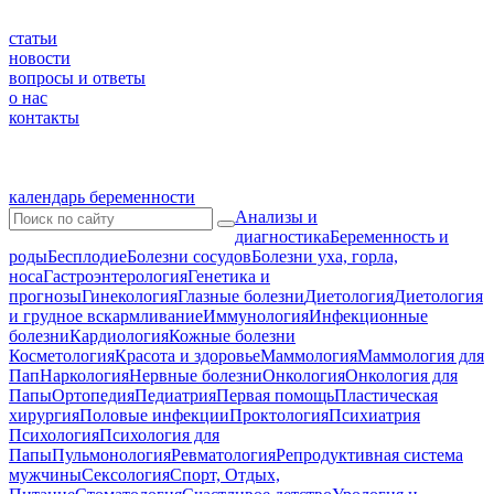
статьи
новости
вопросы и ответы
о нас
контакты
календарь беременности
Анализы и
диагностика
Беременность и
роды
Бесплодие
Болезни сосудов
Болезни уха, горла,
носа
Гастроэнтерология
Генетика и
прогнозы
Гинекология
Глазные болезни
Диетология
Диетология
и грудное вскармливание
Иммунология
Инфекционные
болезни
Кардиология
Кожные болезни
Косметология
Красота и здоровье
Маммология
Маммология для
Пап
Наркология
Нервные болезни
Онкология
Онкология для
Папы
Ортопедия
Педиатрия
Первая помощь
Пластическая
хирургия
Половые инфекции
Проктология
Психиатрия
Психология
Психология для
Папы
Пульмонология
Ревматология
Репродуктивная система
мужчины
Сексология
Спорт, Отдых,