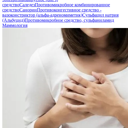
средство
Саледез
Противомикробное комбинированное
средство
Санорин
Противоконгестивное средство -
вазоконстриктор (альфа-адреномиметик)
Сульфацил натрия
(Альбуцид)
Противомикробное средство, сульфаниламид
Маммология