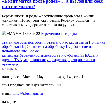
«Болит матка после родов»… а вы ловили себя
на этой мысли?
Беременность и роды – сложнейшие процессы в жизни
женщины. Но вот они уже позади. Ребенок родился – и
счастливая мама держит малыша на руках и …
+МАМА 18.08.2022
Беременность и роды
статьи
новости
вопросы и ответы
о нас
карта сайта
Политика
обработки ПД
Согласие на обработку ПД
Согласие на
использование Cookie
календарь беременности
лекарства и субстанции
БАДы и
другие ТАА
медицинские учреждения
врачи
анализы и
процедуры
контакты
наш адрес в Москве: Научный пр-д, д. 14а, стр. 1
сайт предназначен для жителей РФ
e-mail:
info@plusmama.ru
на карте