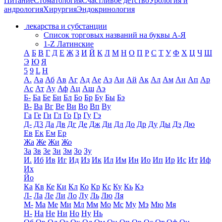
Питание
Стоматология
Счастливое детство
Урология и
андрология
Хирургия
Эндокринология
лекарства и субстанции
Список торговых названий на буквы А-Я
1-Z Латинские
А
Б
В
Г
Д
Е
Ж
З
И
Й
К
Л
М
Н
О
П
Р
С
Т
У
Ф
Х
Ц
Ч
Ш
Э
Ю
Я
5
9
L
H
А.
Аа
Аб
Ав
Аг
Ад
Ае
Аз
Аи
Ай
Ак
Ал
Ам
Ан
Ап
Ар
Ас
Ат
Ау
Аф
Ац
Аш
Аэ
Б-
Ба
Бе
Би
Бл
Бо
Бр
Бу
Бы
Бэ
В-
Ва
Вг
Ве
Ви
Во
Вп
Ву
Га
Ге
Ги
Гл
Го
Гр
Гу
Гэ
Д-
Д3
Да
Дв
Дг
Де
Дж
Ди
Дл
До
Др
Ду
Ды
Дэ
Дю
Ев
Ек
Ем
Ер
Жа
Же
Жи
Жо
За
Зв
Зе
Зи
Зм
Зо
Зу
И.
Иб
Ив
Иг
Ид
Из
Ик
Ил
Им
Ин
Ио
Ип
Ир
Ис
Ит
Иф
Их
Йо
Ка
Кв
Ке
Ки
Кл
Ко
Кр
Кс
Ку
Кь
Кэ
Л-
Ла
Ле
Ли
Ло
Лу
Ль
Лю
Ля
М-
Ма
Ме
Ми
Мл
Мм
Мо
Мс
Му
Мэ
Мю
Мя
Н-
На
Не
Ни
Но
Ну
Нь