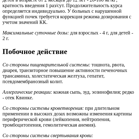
кратность введения 1 раз/сут. Продолжительность курса
определяется индивидуально. У больных с нарушенной
функцией почек требуется коррекция режима дозирования с
учетом значений КК.
Максимальные суточные дозы:
для взрослых - 4 г, для детей -
2 г.
Побочное действие
Со стороны пищеварительной системы:
тошнота, рвота,
диарея, транзиторное повышение активности печеночных
трансаминаз, холестатическая желтуха, гепатит,
псевдомембранозный колит.
Аллергические реакции:
кожная сыпь, зуд, эозинофилия; редко
- отек Квинке.
Со стороны системы кроветворения:
при длительном
применении в высоких дозах возможны изменения картины
периферической крови (лейкопения, нейтропения,
тромбоцитопения, гемолитическая анемия).
Со стороны системы свертывания крови: