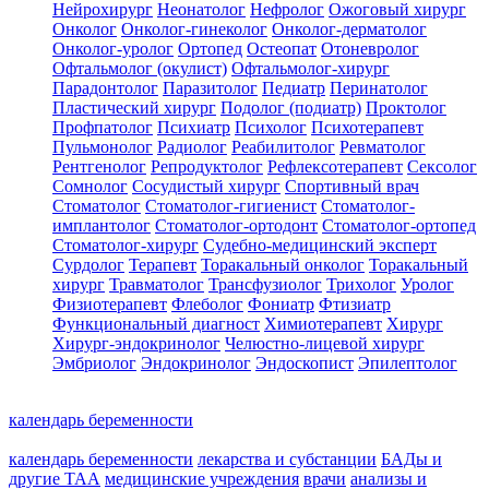
Нейрохирург
Неонатолог
Нефролог
Ожоговый хирург
Онколог
Онколог-гинеколог
Онколог-дерматолог
Онколог-уролог
Ортопед
Остеопат
Отоневролог
Офтальмолог (окулист)
Офтальмолог-хирург
Парадонтолог
Паразитолог
Педиатр
Перинатолог
Пластический хирург
Подолог (подиатр)
Проктолог
Профпатолог
Психиатр
Психолог
Психотерапевт
Пульмонолог
Радиолог
Реабилитолог
Ревматолог
Рентгенолог
Репродуктолог
Рефлексотерапевт
Сексолог
Сомнолог
Сосудистый хирург
Спортивный врач
Стоматолог
Стоматолог-гигиенист
Стоматолог-
имплантолог
Стоматолог-ортодонт
Стоматолог-ортопед
Стоматолог-хирург
Судебно-медицинский эксперт
Сурдолог
Терапевт
Торакальный онколог
Торакальный
хирург
Травматолог
Трансфузиолог
Трихолог
Уролог
Физиотерапевт
Флеболог
Фониатр
Фтизиатр
Функциональный диагност
Химиотерапевт
Хирург
Хирург-эндокринолог
Челюстно-лицевой хирург
Эмбриолог
Эндокринолог
Эндоскопист
Эпилептолог
календарь беременности
календарь беременности
лекарства и субстанции
БАДы и
другие ТАА
медицинские учреждения
врачи
анализы и