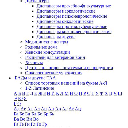
Диспансеры
Диспансеры врачебно-физкультурные
Диспансеры наркологические
Диспансеры психоневрологические
Диспансеры онкологические
Диспансеры противотуберкулезные
Диспансеры кожно-венерологические
Диспансеры другие
Медицинские центры
Родильные дома
Женские консультации
Госпитали для ветеранов войн
Хосписы
Центры планирования семьи и репродукции
Онкологические учреждения
БАДы и другие ТАА
Список торговых названий на буквы А-Я
1-Z Латинские
А
Б
В
Г
Д
Е
Ж
З
И
Й
К
Л
М
Н
О
П
Р
С
Т
У
Ф
Х
Ц
Ч
Ш
Э
Ю
Я
L
Q
Ад
Ае
Ак
Ал
Ан
Ап
Ар
Ас
Ат
Ац
Ба
Бе
Би
Бл
Бо
Бр
Бь
Ва
Ве
Ви
Во
Га
Ге
Ги
Гл
Го
Гр