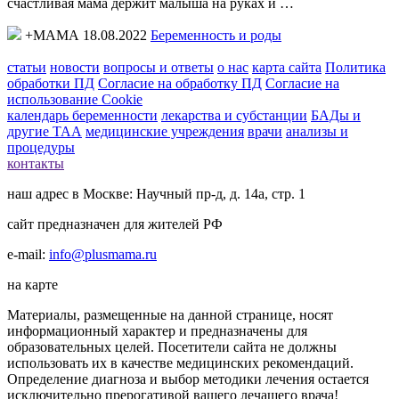
счастливая мама держит малыша на руках и …
+МАМА 18.08.2022
Беременность и роды
статьи
новости
вопросы и ответы
о нас
карта сайта
Политика
обработки ПД
Согласие на обработку ПД
Согласие на
использование Cookie
календарь беременности
лекарства и субстанции
БАДы и
другие ТАА
медицинские учреждения
врачи
анализы и
процедуры
контакты
наш адрес в Москве: Научный пр-д, д. 14а, стр. 1
сайт предназначен для жителей РФ
e-mail:
info@plusmama.ru
на карте
Материалы, размещенные на данной странице, носят
информационный характер и предназначены для
образовательных целей. Посетители сайта не должны
использовать их в качестве медицинских рекомендаций.
Определение диагноза и выбор методики лечения остается
исключительно прерогативой вашего лечащего врача!