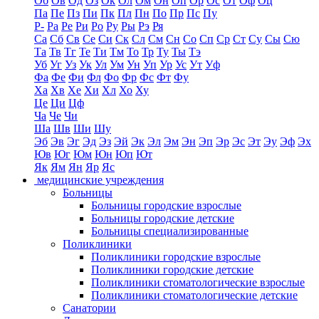
Об
Ов
Од
Оз
Ок
Ол
Ом
Он
Оп
Ор
Ос
От
Оф
Оц
Па
Пе
Пз
Пи
Пк
Пл
Пн
По
Пр
Пс
Пу
Р-
Ра
Ре
Ри
Ро
Ру
Ры
Рэ
Ря
Са
Сб
Св
Се
Си
Ск
Сл
См
Сн
Со
Сп
Ср
Ст
Су
Сы
Сю
Та
Тв
Тг
Те
Ти
Тм
То
Тр
Ту
Ты
Тэ
Уб
Уг
Уз
Ук
Ул
Ум
Ун
Уп
Ур
Ус
Ут
Уф
Фа
Фе
Фи
Фл
Фо
Фр
Фс
Фт
Фу
Ха
Хв
Хе
Хи
Хл
Хо
Ху
Це
Ци
Цф
Ча
Че
Чи
Ша
Шв
Ши
Шу
Эб
Эв
Эг
Эд
Эз
Эй
Эк
Эл
Эм
Эн
Эп
Эр
Эс
Эт
Эу
Эф
Эх
Юв
Юг
Юм
Юн
Юп
Ют
Як
Ям
Ян
Яр
Яс
медицинские учреждения
Больницы
Больницы городские взрослые
Больницы городские детские
Больницы специализированные
Поликлиники
Поликлиники городские взрослые
Поликлиники городские детские
Поликлиники стоматологические взрослые
Поликлиники стоматологические детские
Санатории