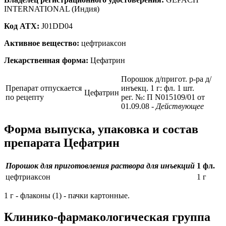
INTERNATIONAL (Индия)
Код ATX:
J01DD04
Активное вещество:
цефтриаксон
Лекарственная форма:
Цефатрин
Порошок д/пригот. р-ра д/
Препарат отпускается
инъекц. 1 г: фл. 1 шт.
Цефатрин
по рецепту
рег. №: П N015109/01 от
01.09.08
- Действующее
Форма выпуска, упаковка и состав
препарата Цефатрин
Порошок для приготовления раствора для инъекций
1 фл.
цефтриаксон
1 г
1 г - флаконы (1) - пачки картонные.
Клинико-фармакологическая группа