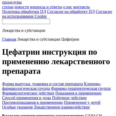
процедуры
статьи
новости
вопросы и ответы
о нас
контакты
Политика обработки ПД
Согласие на обработку ПД
Согласие
на использование Cookie
Лекарства и субстанции
Главная
Лекарства и субстанции
Цефатрин
Цефатрин инструкция по
применению лекарственного
препарата
Форма выпуска, упаковка и состав препарата
Клинико-
фармакологическая группа
Фармако-терапевтическая группа
Фармакологическое действие
Показания к применению
Способ применения и дозы
Побочное действие
Противопоказания к применению
Применение у детей
Особые указания
Лекарственное взаимодействие
Владелец регистрационного удостоверения:
GEPACH