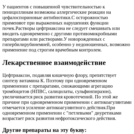
У пациентов с повышенной чувствительностью к
пенициллинам возможны аллергические реакции на
цефалоспориновые антибиотики.С осторожностью
применяют при выраженных нарушениях функции
почек.Растворы цефтриаксона не следует смешивать или
вводить одновременно с другими противомикробными
препаратами или растворами.У новорожденных с
гипербилирубинемией, особенно у недоношенных, возможно
применение под строгим врачебным контролем.
Лекарственное взаимодействие
Цефтриаксон, подавляя кишечную флору, препятствует
синтезу витамина К. Поэтому при одновременном
применении с препаратами, снижающими агрегацию
тромбоцитов (НПВС, салицилаты, сульфинпиразон),
увеличивается риск развития кровотечений. По этой же
причине при одновременном применении с антикоагулянтами
отмечается усиление антикоагулянтного действия.При
одновременном применении с "петлевыми" диуретиками
возрастает риск развития нефротоксического действия.
Другие препараты на эту букву: