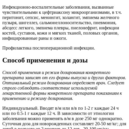
Инфекционно-воспалительные заболевания, вызванные
чувствительными к цефтриаксону микроорганизмами, в т.ч.
перитонит, сепсис, менингит, холангит, эмпиема желчного
пузыря, шигеллез, сальмонеллоносительство, пневмония,
абсцесс легкого, эмпиема плевры, пиелонефрит, инфекции
костей, суставов, кожи и мягких тканей, половых органов,
инфицированные раны и ожоги.
Профилактика послеоперационной инфекции.
Способ применения и дозы
Способ применения и режим дозирования конкретного
препарата зависят от его формы выпуска и других факторов.
Оптимальный режим дозирования определяет врач. Следует
строго соблюдать соответствие используемой
лекарственной формы конкретного препарата показаниям к
применению и режиму дозирования.
Индивидуальный. Вводят в/м или в/в по 1-2 г каждые 24 ч
или по 0.5-1 г каждые 12 ч. В зависимости от этиологии
заболевания можно применять в/м в дозе 250 мг однократно.
Суточная доза для новорожденных составляет 20-50 мг/кг; для
детей в возрасте от 2 месяцев до 12 лет - 20-100 мг/кг;