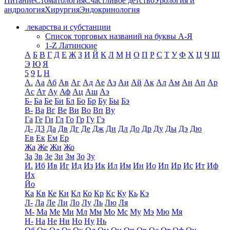
Питание
Стоматология
Счастливое детство
Урология и
андрология
Хирургия
Эндокринология
лекарства и субстанции
Список торговых названий на буквы А-Я
1-Z Латинские
А
Б
В
Г
Д
Е
Ж
З
И
Й
К
Л
М
Н
О
П
Р
С
Т
У
Ф
Х
Ц
Ч
Ш
Э
Ю
Я
5
9
L
H
А.
Аа
Аб
Ав
Аг
Ад
Ае
Аз
Аи
Ай
Ак
Ал
Ам
Ан
Ап
Ар
Ас
Ат
Ау
Аф
Ац
Аш
Аэ
Б-
Ба
Бе
Би
Бл
Бо
Бр
Бу
Бы
Бэ
В-
Ва
Вг
Ве
Ви
Во
Вп
Ву
Га
Ге
Ги
Гл
Го
Гр
Гу
Гэ
Д-
Д3
Да
Дв
Дг
Де
Дж
Ди
Дл
До
Др
Ду
Ды
Дэ
Дю
Ев
Ек
Ем
Ер
Жа
Же
Жи
Жо
За
Зв
Зе
Зи
Зм
Зо
Зу
И.
Иб
Ив
Иг
Ид
Из
Ик
Ил
Им
Ин
Ио
Ип
Ир
Ис
Ит
Иф
Их
Йо
Ка
Кв
Ке
Ки
Кл
Ко
Кр
Кс
Ку
Кь
Кэ
Л-
Ла
Ле
Ли
Ло
Лу
Ль
Лю
Ля
М-
Ма
Ме
Ми
Мл
Мм
Мо
Мс
Му
Мэ
Мю
Мя
Н-
На
Не
Ни
Но
Ну
Нь