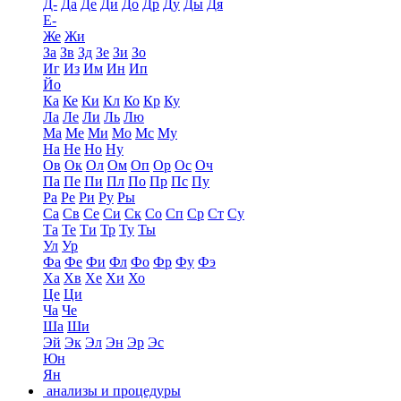
Д-
Да
Де
Ди
До
Др
Ду
Ды
Дя
Е-
Же
Жи
За
Зв
Зд
Зе
Зи
Зо
Иг
Из
Им
Ин
Ип
Йо
Ка
Ке
Ки
Кл
Ко
Кр
Ку
Ла
Ле
Ли
Ль
Лю
Ма
Ме
Ми
Мо
Мс
Му
На
Не
Но
Ну
Ов
Ок
Ол
Ом
Оп
Ор
Ос
Оч
Па
Пе
Пи
Пл
По
Пр
Пс
Пу
Ра
Ре
Ри
Ру
Ры
Са
Св
Се
Си
Ск
Со
Сп
Ср
Ст
Су
Та
Те
Ти
Тр
Ту
Ты
Ул
Ур
Фа
Фе
Фи
Фл
Фо
Фр
Фу
Фэ
Ха
Хв
Хе
Хи
Хо
Це
Ци
Ча
Че
Ша
Ши
Эй
Эк
Эл
Эн
Эр
Эс
Юн
Ян
анализы и процедуры