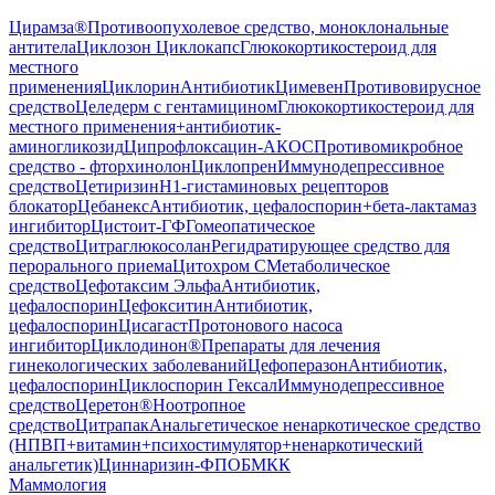
Цирамза®
Противоопухолевое средство, моноклональные
антитела
Циклозон Циклокапс
Глюкокортикостероид для
местного
применения
Циклорин
Антибиотик
Цимевен
Противовирусное
средство
Целедерм с гентамицином
Глюкокортикостероид для
местного применения+антибиотик-
аминогликозид
Ципрофлоксацин-АКОС
Противомикробное
средство - фторхинолон
Циклопрен
Иммунодепрессивное
средство
Цетиризин
H1-гистаминовых рецепторов
блокатор
Цебанекс
Антибиотик, цефалоспорин+бета-лактамаз
ингибитор
Цистоит-ГФ
Гомеопатическое
средство
Цитраглюкосолан
Регидратирующее средство для
перорального приема
Цитохром С
Метаболическое
средство
Цефотаксим Эльфа
Антибиотик,
цефалоспорин
Цефокситин
Антибиотик,
цефалоспорин
Цисагаст
Протонового насоса
ингибитор
Циклодинон®
Препараты для лечения
гинекологических заболеваний
Цефоперазон
Антибиотик,
цефалоспорин
Циклоспорин Гексал
Иммунодепрессивное
средство
Церетон®
Ноотропное
средство
Цитрапак
Анальгетическое ненаркотическое средство
(НПВП+витамин+психостимулятор+ненаркотический
анальгетик)
Циннаризин-ФПО
БМКК
Маммология