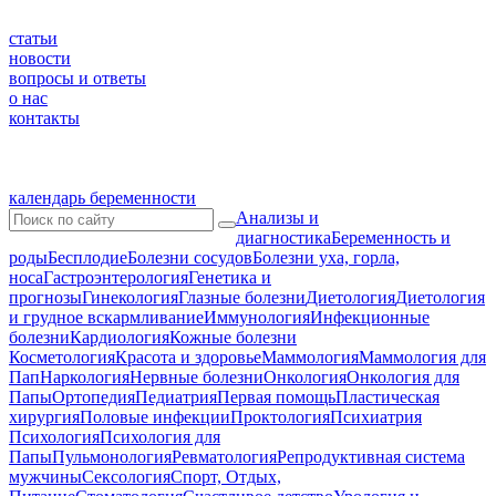
статьи
новости
вопросы и ответы
о нас
контакты
календарь беременности
Анализы и
диагностика
Беременность и
роды
Бесплодие
Болезни сосудов
Болезни уха, горла,
носа
Гастроэнтерология
Генетика и
прогнозы
Гинекология
Глазные болезни
Диетология
Диетология
и грудное вскармливание
Иммунология
Инфекционные
болезни
Кардиология
Кожные болезни
Косметология
Красота и здоровье
Маммология
Маммология для
Пап
Наркология
Нервные болезни
Онкология
Онкология для
Папы
Ортопедия
Педиатрия
Первая помощь
Пластическая
хирургия
Половые инфекции
Проктология
Психиатрия
Психология
Психология для
Папы
Пульмонология
Ревматология
Репродуктивная система
мужчины
Сексология
Спорт, Отдых,