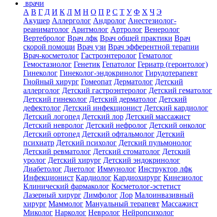
врачи
А
В
Г
Д
И
К
Л
М
Н
О
П
Р
С
Т
У
Ф
Х
Ч
Э
Акушер
Аллерголог
Андролог
Анестезиолог-
реаниматолог
Аритмолог
Артролог
Венеролог
Вертебролог
Врач лфк
Врач общей практики
Врач
скорой помощи
Врач узи
Врач эфферентной терапии
Врач-косметолог
Гастроэнтеролог
Гематолог
Гемостазиолог
Генетик
Гепатолог
Гериатр (геронтолог)
Гинеколог
Гинеколог-эндокринолог
Гирудотерапевт
Гнойный хирург
Гомеопат
Дерматолог
Детский
аллерголог
Детский гастроэнтеролог
Детский гематолог
Детский гинеколог
Детский дерматолог
Детский
дефектолог
Детский инфекционист
Детский кардиолог
Детский логопед
Детский лор
Детский массажист
Детский невролог
Детский нефролог
Детский онколог
Детский ортопед
Детский офтальмолог
Детский
психиатр
Детский психолог
Детский пульмонолог
Детский ревматолог
Детский стоматолог
Детский
уролог
Детский хирург
Детский эндокринолог
Диабетолог
Диетолог
Иммунолог
Инструктор лфк
Инфекционист
Кардиолог
Кардиохирург
Кинезиолог
Клинический фармаколог
Косметолог-эстетист
Лазерный хирург
Лимфолог
Лор
Малоинвазивный
хирург
Маммолог
Мануальный терапевт
Массажист
Миколог
Нарколог
Невролог
Нейропсихолог