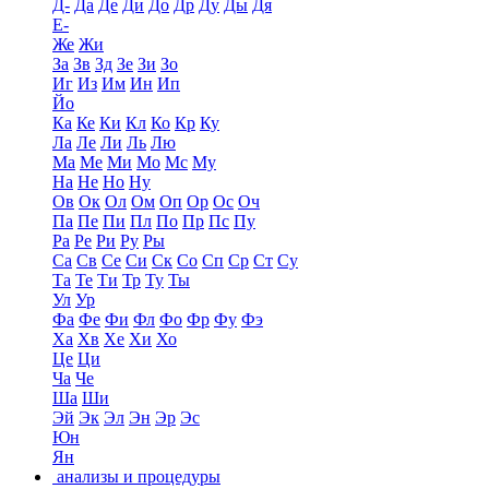
Д-
Да
Де
Ди
До
Др
Ду
Ды
Дя
Е-
Же
Жи
За
Зв
Зд
Зе
Зи
Зо
Иг
Из
Им
Ин
Ип
Йо
Ка
Ке
Ки
Кл
Ко
Кр
Ку
Ла
Ле
Ли
Ль
Лю
Ма
Ме
Ми
Мо
Мс
Му
На
Не
Но
Ну
Ов
Ок
Ол
Ом
Оп
Ор
Ос
Оч
Па
Пе
Пи
Пл
По
Пр
Пс
Пу
Ра
Ре
Ри
Ру
Ры
Са
Св
Се
Си
Ск
Со
Сп
Ср
Ст
Су
Та
Те
Ти
Тр
Ту
Ты
Ул
Ур
Фа
Фе
Фи
Фл
Фо
Фр
Фу
Фэ
Ха
Хв
Хе
Хи
Хо
Це
Ци
Ча
Че
Ша
Ши
Эй
Эк
Эл
Эн
Эр
Эс
Юн
Ян
анализы и процедуры