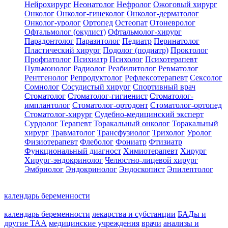
Нейрохирург
Неонатолог
Нефролог
Ожоговый хирург
Онколог
Онколог-гинеколог
Онколог-дерматолог
Онколог-уролог
Ортопед
Остеопат
Отоневролог
Офтальмолог (окулист)
Офтальмолог-хирург
Парадонтолог
Паразитолог
Педиатр
Перинатолог
Пластический хирург
Подолог (подиатр)
Проктолог
Профпатолог
Психиатр
Психолог
Психотерапевт
Пульмонолог
Радиолог
Реабилитолог
Ревматолог
Рентгенолог
Репродуктолог
Рефлексотерапевт
Сексолог
Сомнолог
Сосудистый хирург
Спортивный врач
Стоматолог
Стоматолог-гигиенист
Стоматолог-
имплантолог
Стоматолог-ортодонт
Стоматолог-ортопед
Стоматолог-хирург
Судебно-медицинский эксперт
Сурдолог
Терапевт
Торакальный онколог
Торакальный
хирург
Травматолог
Трансфузиолог
Трихолог
Уролог
Физиотерапевт
Флеболог
Фониатр
Фтизиатр
Функциональный диагност
Химиотерапевт
Хирург
Хирург-эндокринолог
Челюстно-лицевой хирург
Эмбриолог
Эндокринолог
Эндоскопист
Эпилептолог
календарь беременности
календарь беременности
лекарства и субстанции
БАДы и
другие ТАА
медицинские учреждения
врачи
анализы и