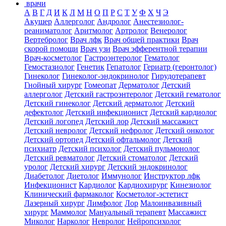
врачи
А
В
Г
Д
И
К
Л
М
Н
О
П
Р
С
Т
У
Ф
Х
Ч
Э
Акушер
Аллерголог
Андролог
Анестезиолог-
реаниматолог
Аритмолог
Артролог
Венеролог
Вертебролог
Врач лфк
Врач общей практики
Врач
скорой помощи
Врач узи
Врач эфферентной терапии
Врач-косметолог
Гастроэнтеролог
Гематолог
Гемостазиолог
Генетик
Гепатолог
Гериатр (геронтолог)
Гинеколог
Гинеколог-эндокринолог
Гирудотерапевт
Гнойный хирург
Гомеопат
Дерматолог
Детский
аллерголог
Детский гастроэнтеролог
Детский гематолог
Детский гинеколог
Детский дерматолог
Детский
дефектолог
Детский инфекционист
Детский кардиолог
Детский логопед
Детский лор
Детский массажист
Детский невролог
Детский нефролог
Детский онколог
Детский ортопед
Детский офтальмолог
Детский
психиатр
Детский психолог
Детский пульмонолог
Детский ревматолог
Детский стоматолог
Детский
уролог
Детский хирург
Детский эндокринолог
Диабетолог
Диетолог
Иммунолог
Инструктор лфк
Инфекционист
Кардиолог
Кардиохирург
Кинезиолог
Клинический фармаколог
Косметолог-эстетист
Лазерный хирург
Лимфолог
Лор
Малоинвазивный
хирург
Маммолог
Мануальный терапевт
Массажист
Миколог
Нарколог
Невролог
Нейропсихолог