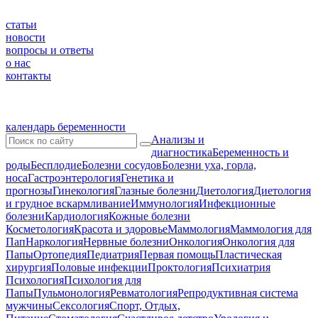
статьи
новости
вопросы и ответы
о нас
контакты
календарь беременности
Анализы и
диагностика
Беременность и
роды
Бесплодие
Болезни сосудов
Болезни уха, горла,
носа
Гастроэнтерология
Генетика и
прогнозы
Гинекология
Глазные болезни
Диетология
Диетология
и грудное вскармливание
Иммунология
Инфекционные
болезни
Кардиология
Кожные болезни
Косметология
Красота и здоровье
Маммология
Маммология для
Пап
Наркология
Нервные болезни
Онкология
Онкология для
Папы
Ортопедия
Педиатрия
Первая помощь
Пластическая
хирургия
Половые инфекции
Проктология
Психиатрия
Психология
Психология для
Папы
Пульмонология
Ревматология
Репродуктивная система
мужчины
Сексология
Спорт, Отдых,