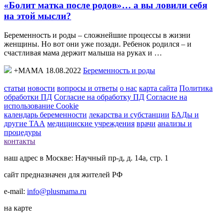
«Болит матка после родов»… а вы ловили себя
на этой мысли?
Беременность и роды – сложнейшие процессы в жизни
женщины. Но вот они уже позади. Ребенок родился – и
счастливая мама держит малыша на руках и …
+МАМА 18.08.2022
Беременность и роды
статьи
новости
вопросы и ответы
о нас
карта сайта
Политика
обработки ПД
Согласие на обработку ПД
Согласие на
использование Cookie
календарь беременности
лекарства и субстанции
БАДы и
другие ТАА
медицинские учреждения
врачи
анализы и
процедуры
контакты
наш адрес в Москве: Научный пр-д, д. 14а, стр. 1
сайт предназначен для жителей РФ
e-mail:
info@plusmama.ru
на карте