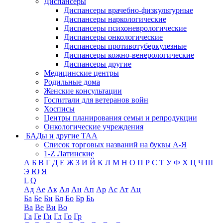
Диспансеры
Диспансеры врачебно-физкультурные
Диспансеры наркологические
Диспансеры психоневрологические
Диспансеры онкологические
Диспансеры противотуберкулезные
Диспансеры кожно-венерологические
Диспансеры другие
Медицинские центры
Родильные дома
Женские консультации
Госпитали для ветеранов войн
Хосписы
Центры планирования семьи и репродукции
Онкологические учреждения
БАДы и другие ТАА
Список торговых названий на буквы А-Я
1-Z Латинские
А
Б
В
Г
Д
Е
Ж
З
И
Й
К
Л
М
Н
О
П
Р
С
Т
У
Ф
Х
Ц
Ч
Ш
Э
Ю
Я
L
Q
Ад
Ае
Ак
Ал
Ан
Ап
Ар
Ас
Ат
Ац
Ба
Бе
Би
Бл
Бо
Бр
Бь
Ва
Ве
Ви
Во
Га
Ге
Ги
Гл
Го
Гр