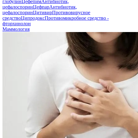
глобулин
Цефепим
Антибиотик,
цефалоспорин
Цефпар
Антибиотик,
цефалоспорин
Цитивир
Противовирусное
средство
Ципродокс
Противомикробное средство -
фторхинолон
Маммология