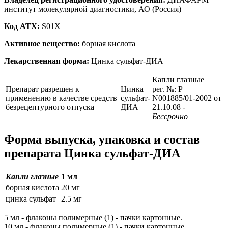
институт молекулярной диагностики, АО (Россия)
Код ATX:
S01X
Активное вещество:
борная кислота
Лекарственная форма:
Цинка сульфат-ДИА
Капли глазные
Препарат разрешен к
Цинка
рег. №: P
применению в качестве средств
сульфат-
N001885/01-2002 от
безрецептурного отпуска
ДИА
21.10.08
-
Бессрочно
Форма выпуска, упаковка и состав
препарата Цинка сульфат-ДИА
Капли глазные
1 мл
борная кислота
20 мг
цинка сульфат
2.5 мг
5 мл - флаконы полимерные (1) - пачки картонные.
10 мл - флаконы полимерные (1) - пачки картонные.