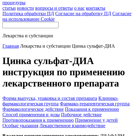
процедуры
статьи
новости
вопросы и ответы
о нас
контакты
Политика обработки ПД
Согласие на обработку ПД
Согласие
на использование Cookie
Лекарства и субстанции
Главная
Лекарства и субстанции
Цинка сульфат-ДИА
Цинка сульфат-ДИА
инструкция по применению
лекарственного препарата
Форма выпуска, упаковка и состав препарата
Клинико-
фармакологическая группа
Фармако-терапевтическая группа
Фармакологическое действие
Показания к применению
Способ применения и дозы
Побочное действие
Противопоказания к применению
Применение у детей
Особые указания
Лекарственное взаимодействие
Владелец регистрационного удостоверения:
ДИАФАРМ