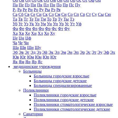
Об
Ов
Од
Оз
Ок
Ол
Ом
Он
Оп
Ор
Ос
От
Оф
Оц
Па
Пе
Пз
Пи
Пк
Пл
Пн
По
Пр
Пс
Пу
Р-
Ра
Ре
Ри
Ро
Ру
Ры
Рэ
Ря
Са
Сб
Св
Се
Си
Ск
Сл
См
Сн
Со
Сп
Ср
Ст
Су
Сы
Сю
Та
Тв
Тг
Те
Ти
Тм
То
Тр
Ту
Ты
Тэ
Уб
Уг
Уз
Ук
Ул
Ум
Ун
Уп
Ур
Ус
Ут
Уф
Фа
Фе
Фи
Фл
Фо
Фр
Фс
Фт
Фу
Ха
Хв
Хе
Хи
Хл
Хо
Ху
Це
Ци
Цф
Ча
Че
Чи
Ша
Шв
Ши
Шу
Эб
Эв
Эг
Эд
Эз
Эй
Эк
Эл
Эм
Эн
Эп
Эр
Эс
Эт
Эу
Эф
Эх
Юв
Юг
Юм
Юн
Юп
Ют
Як
Ям
Ян
Яр
Яс
медицинские учреждения
Больницы
Больницы городские взрослые
Больницы городские детские
Больницы специализированные
Поликлиники
Поликлиники городские взрослые
Поликлиники городские детские
Поликлиники стоматологические взрослые
Поликлиники стоматологические детские
Санатории