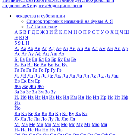
Питание
Стоматология
Счастливое детство
Урология и
андрология
Хирургия
Эндокринология
лекарства и субстанции
Список торговых названий на буквы А-Я
1-Z Латинские
А
Б
В
Г
Д
Е
Ж
З
И
Й
К
Л
М
Н
О
П
Р
С
Т
У
Ф
Х
Ц
Ч
Ш
Э
Ю
Я
5
9
L
H
А.
Аа
Аб
Ав
Аг
Ад
Ае
Аз
Аи
Ай
Ак
Ал
Ам
Ан
Ап
Ар
Ас
Ат
Ау
Аф
Ац
Аш
Аэ
Б-
Ба
Бе
Би
Бл
Бо
Бр
Бу
Бы
Бэ
В-
Ва
Вг
Ве
Ви
Во
Вп
Ву
Га
Ге
Ги
Гл
Го
Гр
Гу
Гэ
Д-
Д3
Да
Дв
Дг
Де
Дж
Ди
Дл
До
Др
Ду
Ды
Дэ
Дю
Ев
Ек
Ем
Ер
Жа
Же
Жи
Жо
За
Зв
Зе
Зи
Зм
Зо
Зу
И.
Иб
Ив
Иг
Ид
Из
Ик
Ил
Им
Ин
Ио
Ип
Ир
Ис
Ит
Иф
Их
Йо
Ка
Кв
Ке
Ки
Кл
Ко
Кр
Кс
Ку
Кь
Кэ
Л-
Ла
Ле
Ли
Ло
Лу
Ль
Лю
Ля
М-
Ма
Ме
Ми
Мл
Мм
Мо
Мс
Му
Мэ
Мю
Мя
Н-
На
Не
Ни
Но
Ну
Нь