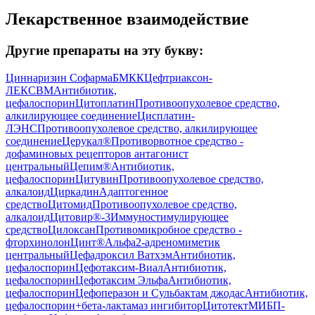
Лекарственное взаимодействие
Другие препараты на эту букву:
Циннаризин Софарма
БМКК
Цефтриаксон-
ЛЕКСВМ
Антибиотик,
цефалоспорин
Цитоплатин
Противоопухолевое средство,
алкилирующее соединение
Цисплатин-
ЛЭНС
Противоопухолевое средство, алкилирующее
соединение
Церукал®
Противорвотное средство -
дофаминовых рецепторов антагонист
центральный
Цепим®
Антибиотик,
цефалоспорин
Цитувин
Противоопухолевое средство,
алкалоид
Циркадин
Адаптогенное
средство
Цитомид
Противоопухолевое средство,
алкалоид
Цитовир®-3
Иммуностимулирующее
средство
Цилоксан
Противомикробное средство -
фторхинолон
Цинт®
Альфа2-адреномиметик
центральный
Цефадроксил Ватхэм
Антибиотик,
цефалоспорин
Цефотаксим-Виал
Антибиотик,
цефалоспорин
Цефотаксим Эльфа
Антибиотик,
цефалоспорин
Цефоперазон и Сульбактам джодас
Антибиотик,
цефалоспорин+бета-лактамаз ингибитор
Цитотект
МИБП-