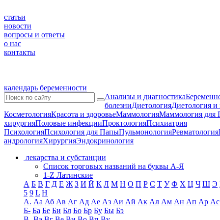
статьи
новости
вопросы и ответы
о нас
контакты
календарь беременности
Анализы и диагностика
Беременно
болезни
Диетология
Диетология и
Косметология
Красота и здоровье
Маммология
Маммология для 
хирургия
Половые инфекции
Проктология
Психиатрия
Психология
Психология для Папы
Пульмонология
Ревматология
андрология
Хирургия
Эндокринология
лекарства и субстанции
Список торговых названий на буквы А-Я
1-Z Латинские
А
Б
В
Г
Д
Е
Ж
З
И
Й
К
Л
М
Н
О
П
Р
С
Т
У
Ф
Х
Ц
Ч
Ш
Э
5
9
L
H
А.
Аа
Аб
Ав
Аг
Ад
Ае
Аз
Аи
Ай
Ак
Ал
Ам
Ан
Ап
Ар
Ас
Б-
Ба
Бе
Би
Бл
Бо
Бр
Бу
Бы
Бэ
В-
Ва
Вг
Ве
Ви
Во
Вп
Ву