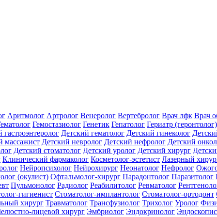
ог
Аритмолог
Артролог
Венеролог
Вертебролог
Врач лфк
Врач 
Гематолог
Гемостазиолог
Генетик
Гепатолог
Гериатр (геронтолог)
й гастроэнтеролог
Детский гематолог
Детский гинеколог
Детски
й массажист
Детский невролог
Детский нефролог
Детский онкол
олог
Детский стоматолог
Детский уролог
Детский хирург
Детски
г
Клинический фармаколог
Косметолог-эстетист
Лазерный хирур
ролог
Нейропсихолог
Нейрохирург
Неонатолог
Нефролог
Ожого
олог (окулист)
Офтальмолог-хирург
Парадонтолог
Паразитолог
евт
Пульмонолог
Радиолог
Реабилитолог
Ревматолог
Рентгеноло
олог-гигиенист
Стоматолог-имплантолог
Стоматолог-ортодонт
льный хирург
Травматолог
Трансфузиолог
Трихолог
Уролог
Физи
елюстно-лицевой хирург
Эмбриолог
Эндокринолог
Эндоскопис