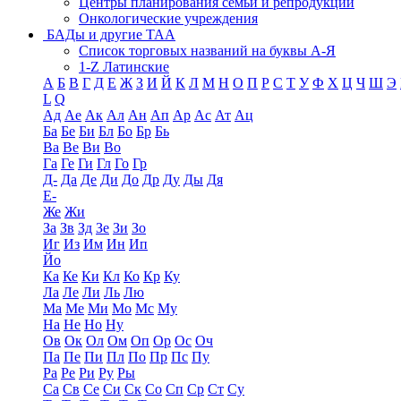
Центры планирования семьи и репродукции
Онкологические учреждения
БАДы и другие ТАА
Список торговых названий на буквы А-Я
1-Z Латинские
А
Б
В
Г
Д
Е
Ж
З
И
Й
К
Л
М
Н
О
П
Р
С
Т
У
Ф
Х
Ц
Ч
Ш
Э
L
Q
Ад
Ае
Ак
Ал
Ан
Ап
Ар
Ас
Ат
Ац
Ба
Бе
Би
Бл
Бо
Бр
Бь
Ва
Ве
Ви
Во
Га
Ге
Ги
Гл
Го
Гр
Д-
Да
Де
Ди
До
Др
Ду
Ды
Дя
Е-
Же
Жи
За
Зв
Зд
Зе
Зи
Зо
Иг
Из
Им
Ин
Ип
Йо
Ка
Ке
Ки
Кл
Ко
Кр
Ку
Ла
Ле
Ли
Ль
Лю
Ма
Ме
Ми
Мо
Мс
Му
На
Не
Но
Ну
Ов
Ок
Ол
Ом
Оп
Ор
Ос
Оч
Па
Пе
Пи
Пл
По
Пр
Пс
Пу
Ра
Ре
Ри
Ру
Ры
Са
Св
Се
Си
Ск
Со
Сп
Ср
Ст
Су