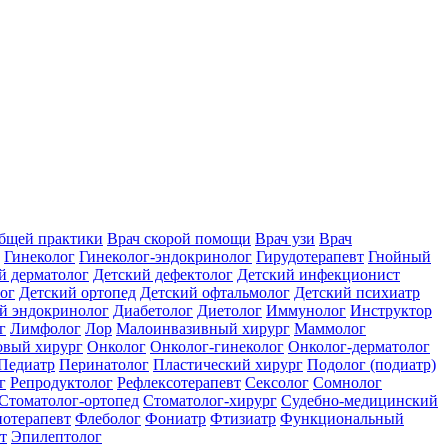
общей практики
Врач скорой помощи
Врач узи
Врач
Гинеколог
Гинеколог-эндокринолог
Гирудотерапевт
Гнойный
й дерматолог
Детский дефектолог
Детский инфекционист
ог
Детский ортопед
Детский офтальмолог
Детский психиатр
й эндокринолог
Диабетолог
Диетолог
Иммунолог
Инструктор
г
Лимфолог
Лор
Малоинвазивный хирург
Маммолог
вый хирург
Онколог
Онколог-гинеколог
Онколог-дерматолог
Педиатр
Перинатолог
Пластический хирург
Подолог (подиатр)
г
Репродуктолог
Рефлексотерапевт
Сексолог
Сомнолог
Стоматолог-ортопед
Стоматолог-хирург
Судебно-медицинский
отерапевт
Флеболог
Фониатр
Фтизиатр
Функциональный
т
Эпилептолог