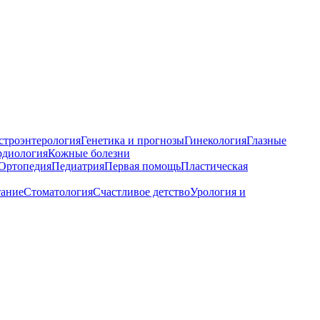
строэнтерология
Генетика и прогнозы
Гинекология
Глазные
рдиология
Кожные болезни
Ортопедия
Педиатрия
Первая помощь
Пластическая
тание
Стоматология
Счастливое детство
Урология и