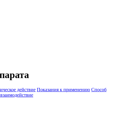
парата
ическое действие
Показания к применению
Способ
 взаимодействие