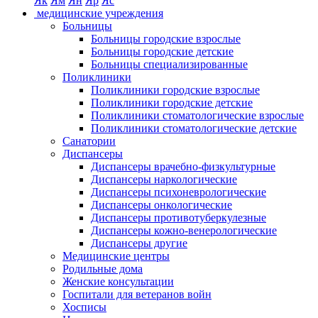
Як
Ям
Ян
Яр
Яс
медицинские учреждения
Больницы
Больницы городские взрослые
Больницы городские детские
Больницы специализированные
Поликлиники
Поликлиники городские взрослые
Поликлиники городские детские
Поликлиники стоматологические взрослые
Поликлиники стоматологические детские
Санатории
Диспансеры
Диспансеры врачебно-физкультурные
Диспансеры наркологические
Диспансеры психоневрологические
Диспансеры онкологические
Диспансеры противотуберкулезные
Диспансеры кожно-венерологические
Диспансеры другие
Медицинские центры
Родильные дома
Женские консультации
Госпитали для ветеранов войн
Хосписы