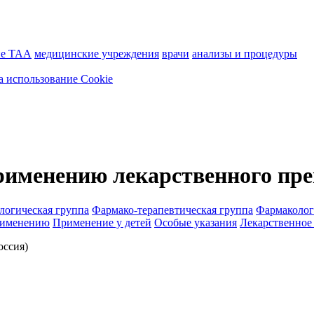
ие ТАА
медицинские учреждения
врачи
анализы и процедуры
а использование Cookie
рименению лекарственного пре
логическая группа
Фармако-терапевтическая группа
Фармаколог
рименению
Применение у детей
Особые указания
Лекарственное
ссия)