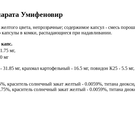
епарата Умифеновир
елтого цвета, непрозрачные; содержимое капсул - смесь порошк
о капсулы в комки, распадающиеся при надавливании.
 капс.
1.75 мг,
0 мг
 31.85 мг, крахмал картофельный - 16.5 мг, повидон К25 - 5.5 мг
, краситель солнечный закат желтый - 0.0059%, титана диоксид
75%, краситель солнечный закат желтый - 0.0059%, титана диокс