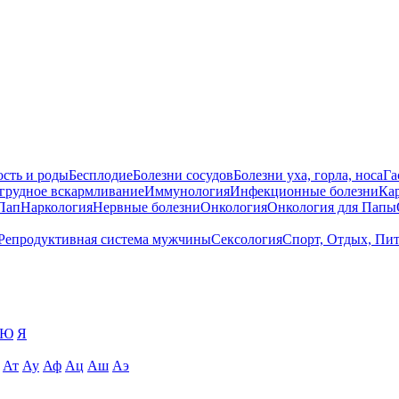
сть и роды
Бесплодие
Болезни сосудов
Болезни уха, горла, носа
Га
 грудное вскармливание
Иммунология
Инфекционные болезни
Ка
Пап
Наркология
Нервные болезни
Онкология
Онкология для Папы
Репродуктивная система мужчины
Сексология
Спорт, Отдых, Пи
Ю
Я
Ат
Ау
Аф
Ац
Аш
Аэ