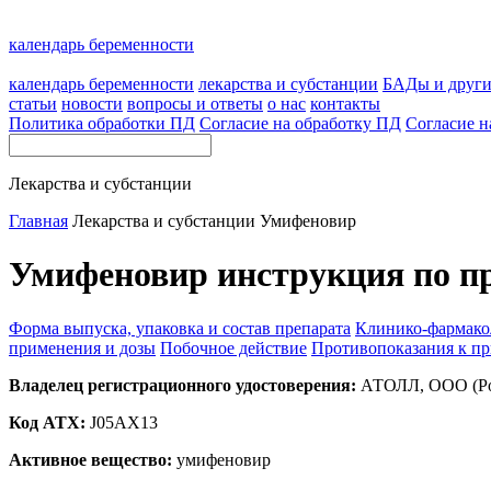
календарь беременности
календарь беременности
лекарства и субстанции
БАДы и друг
статьи
новости
вопросы и ответы
о нас
контакты
Политика обработки ПД
Согласие на обработку ПД
Согласие н
Лекарства и субстанции
Главная
Лекарства и субстанции
Умифеновир
Умифеновир инструкция по п
Форма выпуска, упаковка и состав препарата
Клинико-фармако
применения и дозы
Побочное действие
Противопоказания к п
Владелец регистрационного удостоверения:
АТОЛЛ, ООО (Ро
Код ATX:
J05AX13
Активное вещество:
умифеновир