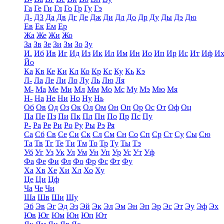
Га
Ге
Ги
Гл
Го
Гр
Гу
Гэ
Д-
Д3
Да
Дв
Дг
Де
Дж
Ди
Дл
До
Др
Ду
Ды
Дэ
Дю
Ев
Ек
Ем
Ер
Жа
Же
Жи
Жо
За
Зв
Зе
Зи
Зм
Зо
Зу
И.
Иб
Ив
Иг
Ид
Из
Ик
Ил
Им
Ин
Ио
Ип
Ир
Ис
Ит
Иф
И
Йо
Ка
Кв
Ке
Ки
Кл
Ко
Кр
Кс
Ку
Кь
Кэ
Л-
Ла
Ле
Ли
Ло
Лу
Ль
Лю
Ля
М-
Ма
Ме
Ми
Мл
Мм
Мо
Мс
Му
Мэ
Мю
Мя
Н-
На
Не
Ни
Но
Ну
Нь
Об
Ов
Од
Оз
Ок
Ол
Ом
Он
Оп
Ор
Ос
От
Оф
Оц
Па
Пе
Пз
Пи
Пк
Пл
Пн
По
Пр
Пс
Пу
Р-
Ра
Ре
Ри
Ро
Ру
Ры
Рэ
Ря
Са
Сб
Св
Се
Си
Ск
Сл
См
Сн
Со
Сп
Ср
Ст
Су
Сы
Сю
Та
Тв
Тг
Те
Ти
Тм
То
Тр
Ту
Ты
Тэ
Уб
Уг
Уз
Ук
Ул
Ум
Ун
Уп
Ур
Ус
Ут
Уф
Фа
Фе
Фи
Фл
Фо
Фр
Фс
Фт
Фу
Ха
Хв
Хе
Хи
Хл
Хо
Ху
Це
Ци
Цф
Ча
Че
Чи
Ша
Шв
Ши
Шу
Эб
Эв
Эг
Эд
Эз
Эй
Эк
Эл
Эм
Эн
Эп
Эр
Эс
Эт
Эу
Эф
Эх
Юв
Юг
Юм
Юн
Юп
Ют