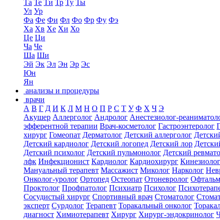
Та
Те
Ти
Тр
Ту
Ты
Ул
Ур
Фа
Фе
Фи
Фл
Фо
Фр
Фу
Фэ
Ха
Хв
Хе
Хи
Хо
Це
Ци
Ча
Че
Ша
Ши
Эй
Эк
Эл
Эн
Эр
Эс
Юн
Ян
анализы и процедуры
врачи
А
В
Г
Д
И
К
Л
М
Н
О
П
Р
С
Т
У
Ф
Х
Ч
Э
Акушер
Аллерголог
Андролог
Анестезиолог-реаниматол
эфферентной терапии
Врач-косметолог
Гастроэнтеролог
хирург
Гомеопат
Дерматолог
Детский аллерголог
Детски
Детский кардиолог
Детский логопед
Детский лор
Детски
Детский психолог
Детский пульмонолог
Детский ревмат
лфк
Инфекционист
Кардиолог
Кардиохирург
Кинезиоло
Мануальный терапевт
Массажист
Миколог
Нарколог
Нев
Онколог-уролог
Ортопед
Остеопат
Отоневролог
Офтальм
Проктолог
Профпатолог
Психиатр
Психолог
Психотерап
Сосудистый хирург
Спортивный врач
Стоматолог
Стомат
эксперт
Сурдолог
Терапевт
Торакальный онколог
Торака
диагност
Химиотерапевт
Хирург
Хирург-эндокринолог
Ч