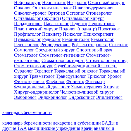
Нейрохирург
Неонатолог
Нефролог
Ожоговый хирург
Онколог
Онколог-гинеколог
Онколог-дерматолог
Онколог-уролог
Ортопед
Остеопат
Отоневролог
Офтальмолог (окулист)
Офтальмолог-хирург
Парадонтолог
Паразитолог
Педиатр
Перинатолог
Пластический хирург
Подолог (подиатр)
Проктолог
Профпатолог
Психиатр
Психолог
Психотерапевт
Пульмонолог
Радиолог
Реабилитолог
Ревматолог
Рентгенолог
Репродуктолог
Рефлексотерапевт
Сексолог
Сомнолог
Сосудистый хирург
Спортивный врач
Стоматолог
Стоматолог-гигиенист
Стоматолог-
имплантолог
Стоматолог-ортодонт
Стоматолог-ортопед
Стоматолог-хирург
Судебно-медицинский эксперт
Сурдолог
Терапевт
Торакальный онколог
Торакальный
хирург
Травматолог
Трансфузиолог
Трихолог
Уролог
Физиотерапевт
Флеболог
Фониатр
Фтизиатр
Функциональный диагност
Химиотерапевт
Хирург
Хирург-эндокринолог
Челюстно-лицевой хирург
Эмбриолог
Эндокринолог
Эндоскопист
Эпилептолог
календарь беременности
календарь беременности
лекарства и субстанции
БАДы и
другие ТАА
медицинские учреждения
врачи
анализы и