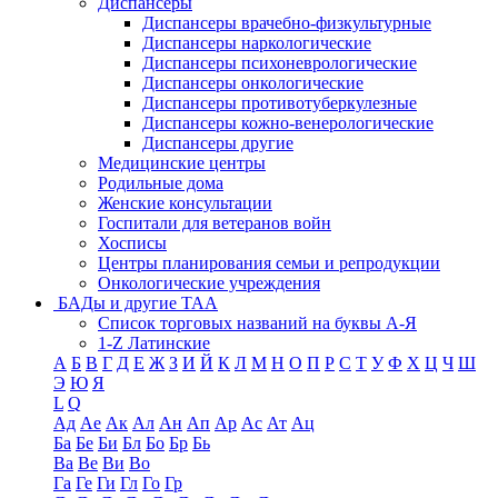
Диспансеры
Диспансеры врачебно-физкультурные
Диспансеры наркологические
Диспансеры психоневрологические
Диспансеры онкологические
Диспансеры противотуберкулезные
Диспансеры кожно-венерологические
Диспансеры другие
Медицинские центры
Родильные дома
Женские консультации
Госпитали для ветеранов войн
Хосписы
Центры планирования семьи и репродукции
Онкологические учреждения
БАДы и другие ТАА
Список торговых названий на буквы А-Я
1-Z Латинские
А
Б
В
Г
Д
Е
Ж
З
И
Й
К
Л
М
Н
О
П
Р
С
Т
У
Ф
Х
Ц
Ч
Ш
Э
Ю
Я
L
Q
Ад
Ае
Ак
Ал
Ан
Ап
Ар
Ас
Ат
Ац
Ба
Бе
Би
Бл
Бо
Бр
Бь
Ва
Ве
Ви
Во
Га
Ге
Ги
Гл
Го
Гр