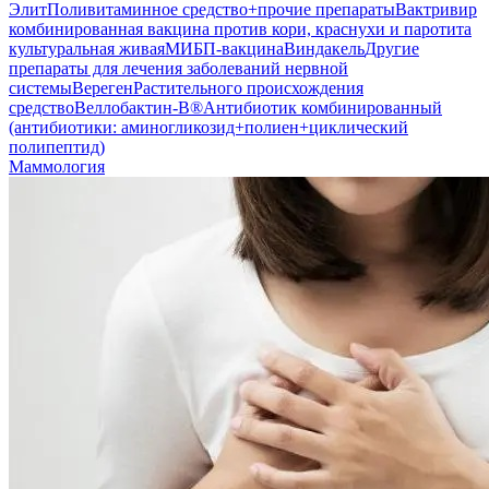
Элит
Поливитаминное средство+прочие препараты
Вактривир
комбинированная вакцина против кори, краснухи и паротита
культуральная живая
МИБП-вакцина
Виндакель
Другие
препараты для лечения заболеваний нервной
системы
Вереген
Растительного происхождения
средство
Веллобактин-В®
Антибиотик комбинированный
(антибиотики: аминогликозид+полиен+циклический
полипептид)
Маммология