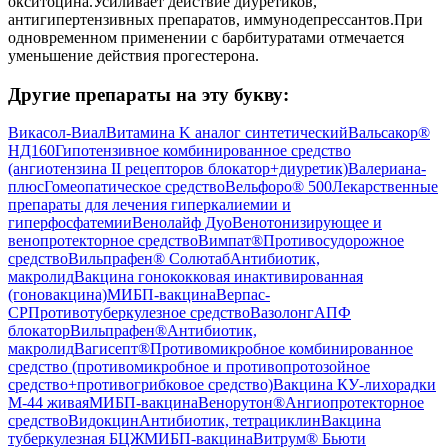
окситоцина.Усиливает действие диуретиков,
антигипертензивных препаратов, иммунодепрессантов.При
одновременном применении с барбитуратами отмечается
уменьшение действия прогестерона.
Другие препараты на эту букву:
Викасол-Виал
Витамина K аналог синтетический
Вальсакор®
НД160
Гипотензивное комбинированное средство
(ангиотензина II рецепторов блокатор+диуретик)
Валериана-
плюс
Гомеопатическое средство
Вельфоро® 500
Лекарственные
препараты для лечения гиперкалиемии и
гиперфосфатемии
Венолайф ­Дуо
Венотонизирующее и
венопротекторное средство
Вимпат®
Противосудорожное
средство
Вильпрафен® Солютаб
Антибиотик,
макролид
Вакцина гонококковая инактивированная
(гоновакцина)
МИБП-вакцина
Верпас-
СР
Противотуберкулезное средство
Вазолонг
АПФ
блокатор
Вильпрафен®
Антибиотик,
макролид
Вагисепт®
Противомикробное комбинированное
средство (противомикробное и противопротозойное
средство+противогрибковое средство)
Вакцина КУ-лихорадки
М-44 живая
МИБП-вакцина
Венорутон®
Ангиопротекторное
средство
Видокцин
Антибиотик, тетрациклин
Вакцина
туберкулезная БЦЖ
МИБП-вакцина
Витрум® Бьюти