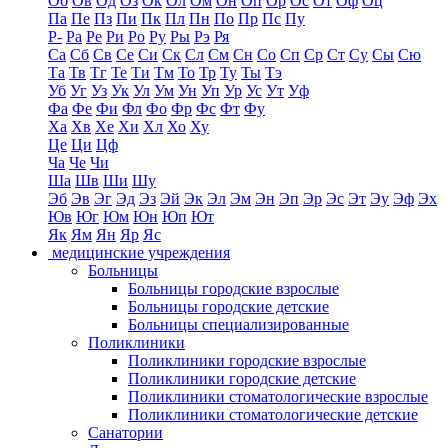
Об
Ов
Од
Оз
Ок
Ол
Ом
Он
Оп
Ор
Ос
От
Оф
Оц
Па
Пе
Пз
Пи
Пк
Пл
Пн
По
Пр
Пс
Пу
Р-
Ра
Ре
Ри
Ро
Ру
Ры
Рэ
Ря
Са
Сб
Св
Се
Си
Ск
Сл
См
Сн
Со
Сп
Ср
Ст
Су
Сы
Сю
Та
Тв
Тг
Те
Ти
Тм
То
Тр
Ту
Ты
Тэ
Уб
Уг
Уз
Ук
Ул
Ум
Ун
Уп
Ур
Ус
Ут
Уф
Фа
Фе
Фи
Фл
Фо
Фр
Фс
Фт
Фу
Ха
Хв
Хе
Хи
Хл
Хо
Ху
Це
Ци
Цф
Ча
Че
Чи
Ша
Шв
Ши
Шу
Эб
Эв
Эг
Эд
Эз
Эй
Эк
Эл
Эм
Эн
Эп
Эр
Эс
Эт
Эу
Эф
Эх
Юв
Юг
Юм
Юн
Юп
Ют
Як
Ям
Ян
Яр
Яс
медицинские учреждения
Больницы
Больницы городские взрослые
Больницы городские детские
Больницы специализированные
Поликлиники
Поликлиники городские взрослые
Поликлиники городские детские
Поликлиники стоматологические взрослые
Поликлиники стоматологические детские
Санатории