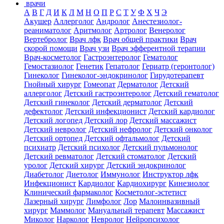
врачи
А
В
Г
Д
И
К
Л
М
Н
О
П
Р
С
Т
У
Ф
Х
Ч
Э
Акушер
Аллерголог
Андролог
Анестезиолог-
реаниматолог
Аритмолог
Артролог
Венеролог
Вертебролог
Врач лфк
Врач общей практики
Врач
скорой помощи
Врач узи
Врач эфферентной терапии
Врач-косметолог
Гастроэнтеролог
Гематолог
Гемостазиолог
Генетик
Гепатолог
Гериатр (геронтолог)
Гинеколог
Гинеколог-эндокринолог
Гирудотерапевт
Гнойный хирург
Гомеопат
Дерматолог
Детский
аллерголог
Детский гастроэнтеролог
Детский гематолог
Детский гинеколог
Детский дерматолог
Детский
дефектолог
Детский инфекционист
Детский кардиолог
Детский логопед
Детский лор
Детский массажист
Детский невролог
Детский нефролог
Детский онколог
Детский ортопед
Детский офтальмолог
Детский
психиатр
Детский психолог
Детский пульмонолог
Детский ревматолог
Детский стоматолог
Детский
уролог
Детский хирург
Детский эндокринолог
Диабетолог
Диетолог
Иммунолог
Инструктор лфк
Инфекционист
Кардиолог
Кардиохирург
Кинезиолог
Клинический фармаколог
Косметолог-эстетист
Лазерный хирург
Лимфолог
Лор
Малоинвазивный
хирург
Маммолог
Мануальный терапевт
Массажист
Миколог
Нарколог
Невролог
Нейропсихолог