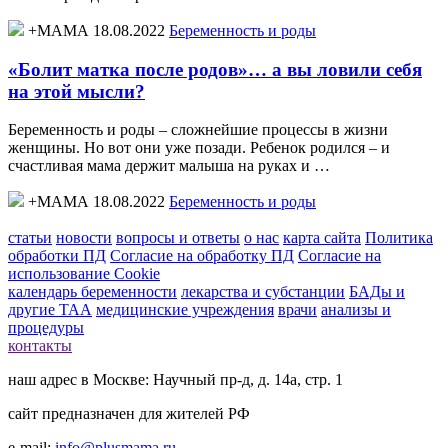
+МАМА 18.08.2022
Беременность и роды
«Болит матка после родов»… а вы ловили себя
на этой мысли?
Беременность и роды – сложнейшие процессы в жизни
женщины. Но вот они уже позади. Ребенок родился – и
счастливая мама держит малыша на руках и …
+МАМА 18.08.2022
Беременность и роды
статьи
новости
вопросы и ответы
о нас
карта сайта
Политика
обработки ПД
Согласие на обработку ПД
Согласие на
использование Cookie
календарь беременности
лекарства и субстанции
БАДы и
другие ТАА
медицинские учреждения
врачи
анализы и
процедуры
контакты
наш адрес в Москве: Научный пр-д, д. 14а, стр. 1
сайт предназначен для жителей РФ
e-mail:
info@plusmama.ru