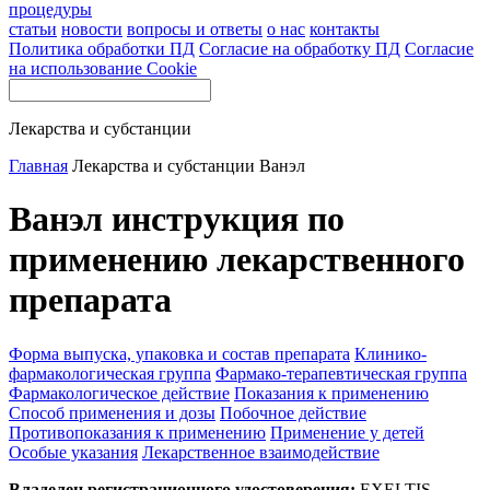
процедуры
статьи
новости
вопросы и ответы
о нас
контакты
Политика обработки ПД
Согласие на обработку ПД
Согласие
на использование Cookie
Лекарства и субстанции
Главная
Лекарства и субстанции
Ванэл
Ванэл инструкция по
применению лекарственного
препарата
Форма выпуска, упаковка и состав препарата
Клинико-
фармакологическая группа
Фармако-терапевтическая группа
Фармакологическое действие
Показания к применению
Способ применения и дозы
Побочное действие
Противопоказания к применению
Применение у детей
Особые указания
Лекарственное взаимодействие
Владелец регистрационного удостоверения:
EXELTIS