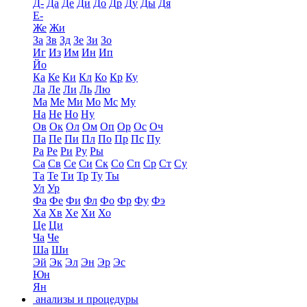
Д-
Да
Де
Ди
До
Др
Ду
Ды
Дя
Е-
Же
Жи
За
Зв
Зд
Зе
Зи
Зо
Иг
Из
Им
Ин
Ип
Йо
Ка
Ке
Ки
Кл
Ко
Кр
Ку
Ла
Ле
Ли
Ль
Лю
Ма
Ме
Ми
Мо
Мс
Му
На
Не
Но
Ну
Ов
Ок
Ол
Ом
Оп
Ор
Ос
Оч
Па
Пе
Пи
Пл
По
Пр
Пс
Пу
Ра
Ре
Ри
Ру
Ры
Са
Св
Се
Си
Ск
Со
Сп
Ср
Ст
Су
Та
Те
Ти
Тр
Ту
Ты
Ул
Ур
Фа
Фе
Фи
Фл
Фо
Фр
Фу
Фэ
Ха
Хв
Хе
Хи
Хо
Це
Ци
Ча
Че
Ша
Ши
Эй
Эк
Эл
Эн
Эр
Эс
Юн
Ян
анализы и процедуры