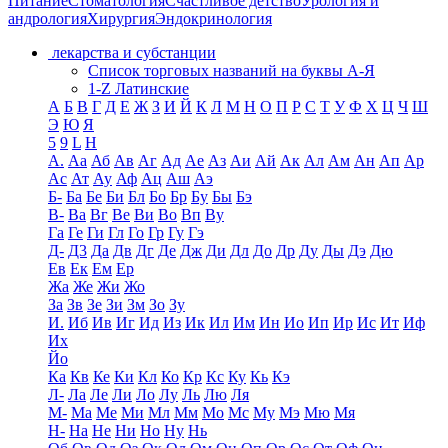
Питание
Стоматология
Счастливое детство
Урология и
андрология
Хирургия
Эндокринология
лекарства и субстанции
Список торговых названий на буквы А-Я
1-Z Латинские
А
Б
В
Г
Д
Е
Ж
З
И
Й
К
Л
М
Н
О
П
Р
С
Т
У
Ф
Х
Ц
Ч
Ш
Э
Ю
Я
5
9
L
H
А.
Аа
Аб
Ав
Аг
Ад
Ае
Аз
Аи
Ай
Ак
Ал
Ам
Ан
Ап
Ар
Ас
Ат
Ау
Аф
Ац
Аш
Аэ
Б-
Ба
Бе
Би
Бл
Бо
Бр
Бу
Бы
Бэ
В-
Ва
Вг
Ве
Ви
Во
Вп
Ву
Га
Ге
Ги
Гл
Го
Гр
Гу
Гэ
Д-
Д3
Да
Дв
Дг
Де
Дж
Ди
Дл
До
Др
Ду
Ды
Дэ
Дю
Ев
Ек
Ем
Ер
Жа
Же
Жи
Жо
За
Зв
Зе
Зи
Зм
Зо
Зу
И.
Иб
Ив
Иг
Ид
Из
Ик
Ил
Им
Ин
Ио
Ип
Ир
Ис
Ит
Иф
Их
Йо
Ка
Кв
Ке
Ки
Кл
Ко
Кр
Кс
Ку
Кь
Кэ
Л-
Ла
Ле
Ли
Ло
Лу
Ль
Лю
Ля
М-
Ма
Ме
Ми
Мл
Мм
Мо
Мс
Му
Мэ
Мю
Мя
Н-
На
Не
Ни
Но
Ну
Нь