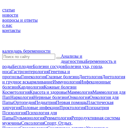
статьи
новости
вопросы и ответы
о нас
контакты
календарь беременности
Анализы и
диагностика
Беременность и
роды
Бесплодие
Болезни сосудов
Болезни уха, горла,
носа
Гастроэнтерология
Генетика и
прогнозы
Гинекология
Глазные болезни
Диетология
Диетология
и грудное вскармливание
Иммунология
Инфекционные
болезни
Кардиология
Кожные болезни
Косметология
Красота и здоровье
Маммология
Маммология для
Пап
Наркология
Нервные болезни
Онкология
Онкология для
Папы
Ортопедия
Педиатрия
Первая помощь
Пластическая
хирургия
Половые инфекции
Проктология
Психиатрия
Психология
Психология для
Папы
Пульмонология
Ревматология
Репродуктивная система
мужчины
Сексология
Спорт, Отдых,