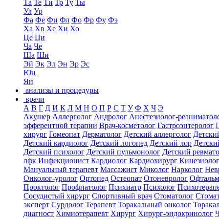
Та
Те
Ти
Тр
Ту
Ты
Ул
Ур
Фа
Фе
Фи
Фл
Фо
Фр
Фу
Фэ
Ха
Хв
Хе
Хи
Хо
Це
Ци
Ча
Че
Ша
Ши
Эй
Эк
Эл
Эн
Эр
Эс
Юн
Ян
анализы и процедуры
врачи
А
В
Г
Д
И
К
Л
М
Н
О
П
Р
С
Т
У
Ф
Х
Ч
Э
Акушер
Аллерголог
Андролог
Анестезиолог-реаниматол
эфферентной терапии
Врач-косметолог
Гастроэнтеролог
хирург
Гомеопат
Дерматолог
Детский аллерголог
Детски
Детский кардиолог
Детский логопед
Детский лор
Детски
Детский психолог
Детский пульмонолог
Детский ревмат
лфк
Инфекционист
Кардиолог
Кардиохирург
Кинезиоло
Мануальный терапевт
Массажист
Миколог
Нарколог
Нев
Онколог-уролог
Ортопед
Остеопат
Отоневролог
Офтальм
Проктолог
Профпатолог
Психиатр
Психолог
Психотерап
Сосудистый хирург
Спортивный врач
Стоматолог
Стомат
эксперт
Сурдолог
Терапевт
Торакальный онколог
Торака
диагност
Химиотерапевт
Хирург
Хирург-эндокринолог
Ч