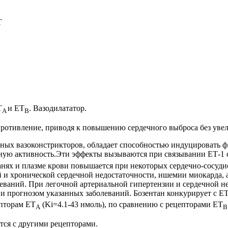
T
T
и ET
. Вазодилататор.
A
B
сопротивление, приводя к повышению сердечного выброса без ув
щных вазоконстрикторов, обладает способностью индуцировать 
ьную активность.Эти эффекты вызываются при связывании ЕТ-1 
анях и плазме крови повышается при некоторых сердечно-сосудис
 и хронической сердечной недостаточности, ишемии миокарда, а
леваний. При легочной артериальной гипертензии и сердечной н
и прогнозом указанных заболеваний. Бозентан конкурирует с ЕТ
епторам ЕТ
(Ki=4.1-43 нмоль), по сравнению с рецепторами ЕТ
А
тся с другими рецепторами.