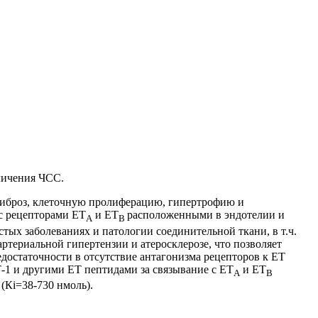
еличения ЧСС.
фиброз, клеточную пролиферацию, гипертрофию и
с рецепторами ЕТ
и ЕТ
расположенными в эндотелии и
А
В
тых заболеваниях и патологии соединительной ткани, в т.ч.
ртериальной гипертензии и атеросклерозе, что позволяет
едостаточности в отсутствие антагонизма рецепторов к ЕТ
-1 и другими ЕТ пептидами за связывание с ЕТ
и ЕТ
А
В
(Кi=38-730 нмоль).
В