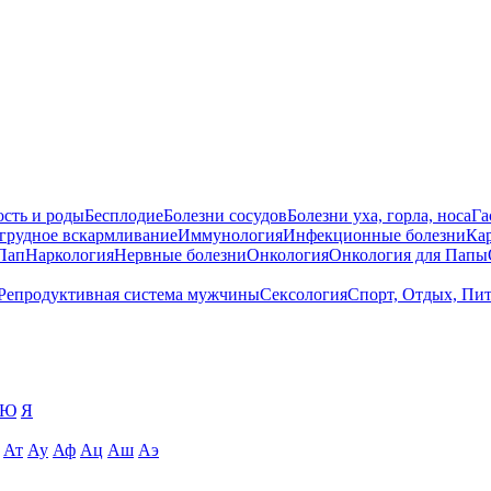
сть и роды
Бесплодие
Болезни сосудов
Болезни уха, горла, носа
Га
 грудное вскармливание
Иммунология
Инфекционные болезни
Ка
Пап
Наркология
Нервные болезни
Онкология
Онкология для Папы
Репродуктивная система мужчины
Сексология
Спорт, Отдых, Пи
Ю
Я
Ат
Ау
Аф
Ац
Аш
Аэ