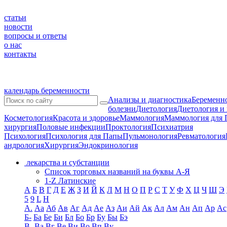
статьи
новости
вопросы и ответы
о нас
контакты
календарь беременности
Анализы и диагностика
Беременно
болезни
Диетология
Диетология и
Косметология
Красота и здоровье
Маммология
Маммология для 
хирургия
Половые инфекции
Проктология
Психиатрия
Психология
Психология для Папы
Пульмонология
Ревматология
андрология
Хирургия
Эндокринология
лекарства и субстанции
Список торговых названий на буквы А-Я
1-Z Латинские
А
Б
В
Г
Д
Е
Ж
З
И
Й
К
Л
М
Н
О
П
Р
С
Т
У
Ф
Х
Ц
Ч
Ш
Э
5
9
L
H
А.
Аа
Аб
Ав
Аг
Ад
Ае
Аз
Аи
Ай
Ак
Ал
Ам
Ан
Ап
Ар
Ас
Б-
Ба
Бе
Би
Бл
Бо
Бр
Бу
Бы
Бэ
В-
Ва
Вг
Ве
Ви
Во
Вп
Ву