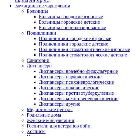
Як
Ям
Ян
Яр
Яс
медицинские учреждения
Больницы
Больницы городские взрослые
Больницы городские детские
Больницы специализированные
Поликлиники
Поликлиники городские взрослые
Поликлиники городские детские
Поликлиники стоматологические взрослые
Поликлиники стоматологические детские
Санатории
Диспансеры
Диспансеры врачебно-физкультурные
Диспансеры наркологические
Диспансеры психоневрологические
Диспансеры онкологические
Диспансеры противотуберкулезные
Диспансеры кожно-венерологические
Диспансеры другие
Медицинские центры
Родильные дома
Женские консультации
Госпитали для ветеранов войн
Хосписы