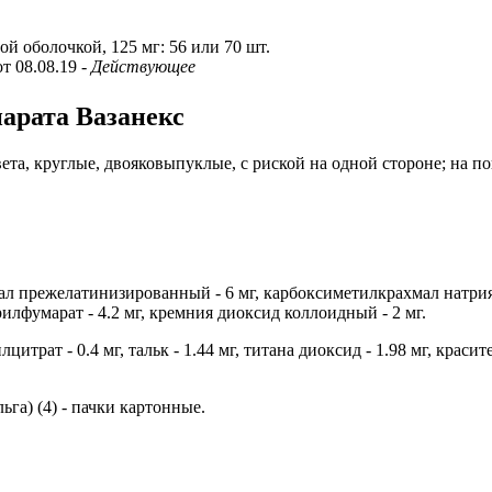
ой оболочкой, 125 мг: 56 или 70 шт.
от 08.08.19
- Действующее
парата Вазанекс
ета, круглые, двояковыпуклые, с риской на одной стороне; на по
ал прежелатинизированный - 6 мг, карбоксиметилкрахмал натрия - 
илфумарат - 4.2 мг, кремния диоксид коллоидный - 2 мг.
цитрат - 0.4 мг, тальк - 1.44 мг, титана диоксид - 1.98 мг, краси
га) (4) - пачки картонные.