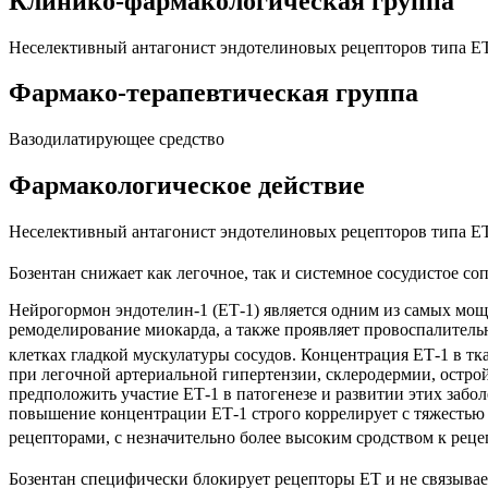
Клинико-фармакологическая группа
Неселективный антагонист эндотелиновых рецепторов типа E
Фармако-терапевтическая группа
Вазодилатирующее средство
Фармакологическое действие
Неселективный антагонист эндотелиновых рецепторов типа E
Бозентан снижает как легочное, так и системное сосудистое 
Нейрогормон эндотелин-1 (ЕТ-1) является одним из самых мо
ремоделирование миокарда, а также проявляет провоспалител
клетках гладкой мускулатуры сосудов. Концентрация ЕТ-1 в тк
при легочной артериальной гипертензии, склеродермии, острой
предположить участие ЕТ-1 в патогенезе и развитии этих забо
повышение концентрации ЕТ-1 строго коррелирует с тяжестью 
рецепторами, с незначительно более высоким сродством к рец
Бозентан специфически блокирует рецепторы ЕТ и не связывае