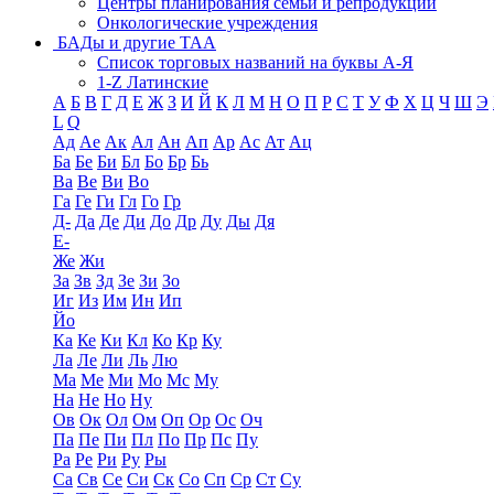
Центры планирования семьи и репродукции
Онкологические учреждения
БАДы и другие ТАА
Список торговых названий на буквы А-Я
1-Z Латинские
А
Б
В
Г
Д
Е
Ж
З
И
Й
К
Л
М
Н
О
П
Р
С
Т
У
Ф
Х
Ц
Ч
Ш
Э
L
Q
Ад
Ае
Ак
Ал
Ан
Ап
Ар
Ас
Ат
Ац
Ба
Бе
Би
Бл
Бо
Бр
Бь
Ва
Ве
Ви
Во
Га
Ге
Ги
Гл
Го
Гр
Д-
Да
Де
Ди
До
Др
Ду
Ды
Дя
Е-
Же
Жи
За
Зв
Зд
Зе
Зи
Зо
Иг
Из
Им
Ин
Ип
Йо
Ка
Ке
Ки
Кл
Ко
Кр
Ку
Ла
Ле
Ли
Ль
Лю
Ма
Ме
Ми
Мо
Мс
Му
На
Не
Но
Ну
Ов
Ок
Ол
Ом
Оп
Ор
Ос
Оч
Па
Пе
Пи
Пл
По
Пр
Пс
Пу
Ра
Ре
Ри
Ру
Ры
Са
Св
Се
Си
Ск
Со
Сп
Ср
Ст
Су