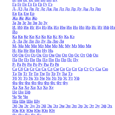
Га
Ге
Ги
Гл
Го
Гр
Гу
Гэ
Д-
Д3
Да
Дв
Дг
Де
Дж
Ди
Дл
До
Др
Ду
Ды
Дэ
Дю
Ев
Ек
Ем
Ер
Жа
Же
Жи
Жо
За
Зв
Зе
Зи
Зм
Зо
Зу
И.
Иб
Ив
Иг
Ид
Из
Ик
Ил
Им
Ин
Ио
Ип
Ир
Ис
Ит
Иф
И
Йо
Ка
Кв
Ке
Ки
Кл
Ко
Кр
Кс
Ку
Кь
Кэ
Л-
Ла
Ле
Ли
Ло
Лу
Ль
Лю
Ля
М-
Ма
Ме
Ми
Мл
Мм
Мо
Мс
Му
Мэ
Мю
Мя
Н-
На
Не
Ни
Но
Ну
Нь
Об
Ов
Од
Оз
Ок
Ол
Ом
Он
Оп
Ор
Ос
От
Оф
Оц
Па
Пе
Пз
Пи
Пк
Пл
Пн
По
Пр
Пс
Пу
Р-
Ра
Ре
Ри
Ро
Ру
Ры
Рэ
Ря
Са
Сб
Св
Се
Си
Ск
Сл
См
Сн
Со
Сп
Ср
Ст
Су
Сы
Сю
Та
Тв
Тг
Те
Ти
Тм
То
Тр
Ту
Ты
Тэ
Уб
Уг
Уз
Ук
Ул
Ум
Ун
Уп
Ур
Ус
Ут
Уф
Фа
Фе
Фи
Фл
Фо
Фр
Фс
Фт
Фу
Ха
Хв
Хе
Хи
Хл
Хо
Ху
Це
Ци
Цф
Ча
Че
Чи
Ша
Шв
Ши
Шу
Эб
Эв
Эг
Эд
Эз
Эй
Эк
Эл
Эм
Эн
Эп
Эр
Эс
Эт
Эу
Эф
Эх
Юв
Юг
Юм
Юн
Юп
Ют