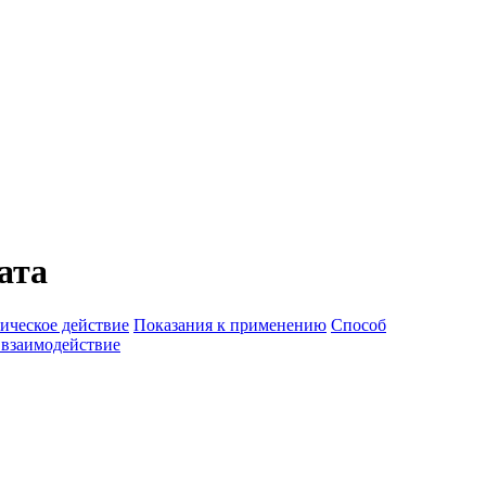
ата
ическое действие
Показания к применению
Способ
 взаимодействие