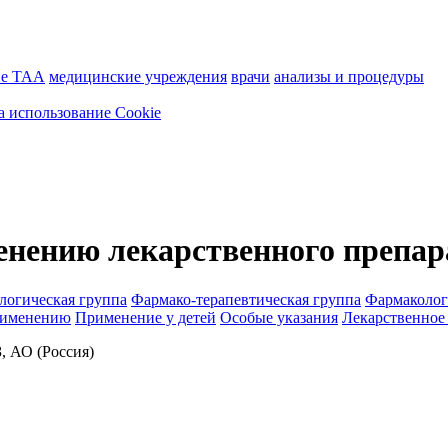
ие ТАА
медицинские учреждения
врачи
анализы и процедуры
а использование Cookie
енению лекарственного препар
логическая группа
Фармако-терапевтическая группа
Фармаколог
рименению
Применение у детей
Особые указания
Лекарственное
АО (Россия)