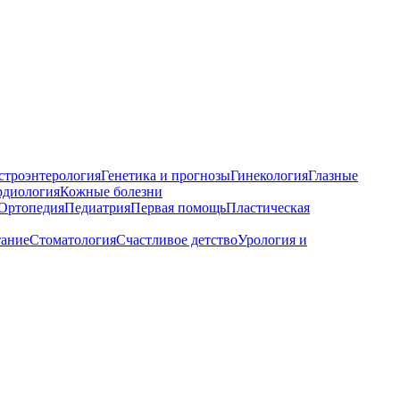
строэнтерология
Генетика и прогнозы
Гинекология
Глазные
рдиология
Кожные болезни
Ортопедия
Педиатрия
Первая помощь
Пластическая
тание
Стоматология
Счастливое детство
Урология и