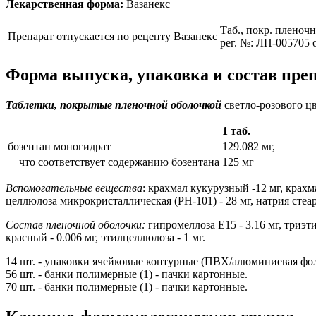
Лекарственная форма:
Вазанекс
Таб., покр. пленочн
Препарат отпускается по рецепту
Вазанекс
рег. №: ЛП-005705 
Форма выпуска, упаковка и состав пре
Таблетки, покрытые пленочной оболочкой
светло-розового цв
1 таб.
бозентан моногидрат
129.082 мг,
что соответствует содержанию бозентана
125 мг
Вспомогательные вещества
: крахмал кукурузный -12 мг, крахм
целлюлоза микрокристаллическая (PH-101) - 28 мг, натрия стеар
Состав пленочной оболочки:
гипромеллоза Е15 - 3.16 мг, триэтил
красный - 0.006 мг, этилцеллюлоза - 1 мг.
14 шт. - упаковки ячейковые контурные (ПВХ/алюминиевая фоль
56 шт. - банки полимерные (1) - пачки картонные.
70 шт. - банки полимерные (1) - пачки картонные.