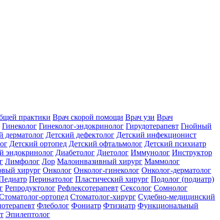
общей практики
Врач скорой помощи
Врач узи
Врач
Гинеколог
Гинеколог-эндокринолог
Гирудотерапевт
Гнойный
й дерматолог
Детский дефектолог
Детский инфекционист
ог
Детский ортопед
Детский офтальмолог
Детский психиатр
й эндокринолог
Диабетолог
Диетолог
Иммунолог
Инструктор
г
Лимфолог
Лор
Малоинвазивный хирург
Маммолог
вый хирург
Онколог
Онколог-гинеколог
Онколог-дерматолог
Педиатр
Перинатолог
Пластический хирург
Подолог (подиатр)
г
Репродуктолог
Рефлексотерапевт
Сексолог
Сомнолог
Стоматолог-ортопед
Стоматолог-хирург
Судебно-медицинский
отерапевт
Флеболог
Фониатр
Фтизиатр
Функциональный
т
Эпилептолог