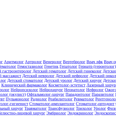
ог
Аритмолог
Артролог
Венеролог
Вертебролог
Врач лфк
Врач 
Гематолог
Гемостазиолог
Генетик
Гепатолог
Гериатр (геронтолог)
й гастроэнтеролог
Детский гематолог
Детский гинеколог
Детски
й массажист
Детский невролог
Детский нефролог
Детский онкол
олог
Детский стоматолог
Детский уролог
Детский хирург
Детски
г
Клинический фармаколог
Косметолог-эстетист
Лазерный хирур
ролог
Нейропсихолог
Нейрохирург
Неонатолог
Нефролог
Ожого
олог (окулист)
Офтальмолог-хирург
Парадонтолог
Паразитолог
евт
Пульмонолог
Радиолог
Реабилитолог
Ревматолог
Рентгеноло
олог-гигиенист
Стоматолог-имплантолог
Стоматолог-ортодонт
льный хирург
Травматолог
Трансфузиолог
Трихолог
Уролог
Физи
елюстно-лицевой хирург
Эмбриолог
Эндокринолог
Эндоскопис