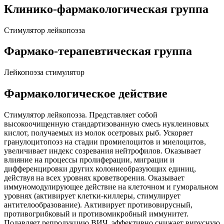
Клинико-фармакологическая группа
Стимулятор лейкопоэза
Фармако-терапевтическая группа
Лейкопоэза стимулятор
Фармакологическое действие
Стимулятор лейкопоэза. Представляет собой
высокоочищенную стандартизованную смесь нуклеиновых
кислот, получаемых из молок осетровых рыб. Ускоряет
гранулоцитопоэз на стадии промиелоцитов и миелоцитов,
увеличивает индекс созревания нейтрофилов. Оказывает
влияние на процессы пролиферации, миграции и
дифференцировки других колониеобразующих единиц,
действуя на всех уровнях кроветворения. Оказывает
иммуномодулирующее действие на клеточном и гуморальном
уровнях (активирует клетки-киллеры, стимулирует
антителообразование). Активирует противовирусный,
противогрибковый и противомикробный иммунитет.
Подавляет репродукцию ВИЧ, эффективно снижает вирусную