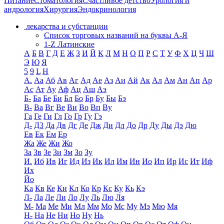
Питание
Стоматология
Счастливое детство
Урология и
андрология
Хирургия
Эндокринология
лекарства и субстанции
Список торговых названий на буквы А-Я
1-Z Латинские
А
Б
В
Г
Д
Е
Ж
З
И
Й
К
Л
М
Н
О
П
Р
С
Т
У
Ф
Х
Ц
Ч
Ш
Э
Ю
Я
5
9
L
H
А.
Аа
Аб
Ав
Аг
Ад
Ае
Аз
Аи
Ай
Ак
Ал
Ам
Ан
Ап
Ар
Ас
Ат
Ау
Аф
Ац
Аш
Аэ
Б-
Ба
Бе
Би
Бл
Бо
Бр
Бу
Бы
Бэ
В-
Ва
Вг
Ве
Ви
Во
Вп
Ву
Га
Ге
Ги
Гл
Го
Гр
Гу
Гэ
Д-
Д3
Да
Дв
Дг
Де
Дж
Ди
Дл
До
Др
Ду
Ды
Дэ
Дю
Ев
Ек
Ем
Ер
Жа
Же
Жи
Жо
За
Зв
Зе
Зи
Зм
Зо
Зу
И.
Иб
Ив
Иг
Ид
Из
Ик
Ил
Им
Ин
Ио
Ип
Ир
Ис
Ит
Иф
Их
Йо
Ка
Кв
Ке
Ки
Кл
Ко
Кр
Кс
Ку
Кь
Кэ
Л-
Ла
Ле
Ли
Ло
Лу
Ль
Лю
Ля
М-
Ма
Ме
Ми
Мл
Мм
Мо
Мс
Му
Мэ
Мю
Мя
Н-
На
Не
Ни
Но
Ну
Нь