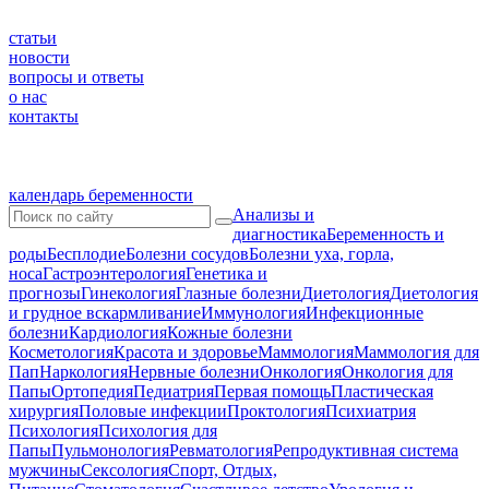
статьи
новости
вопросы и ответы
о нас
контакты
календарь беременности
Анализы и
диагностика
Беременность и
роды
Бесплодие
Болезни сосудов
Болезни уха, горла,
носа
Гастроэнтерология
Генетика и
прогнозы
Гинекология
Глазные болезни
Диетология
Диетология
и грудное вскармливание
Иммунология
Инфекционные
болезни
Кардиология
Кожные болезни
Косметология
Красота и здоровье
Маммология
Маммология для
Пап
Наркология
Нервные болезни
Онкология
Онкология для
Папы
Ортопедия
Педиатрия
Первая помощь
Пластическая
хирургия
Половые инфекции
Проктология
Психиатрия
Психология
Психология для
Папы
Пульмонология
Ревматология
Репродуктивная система
мужчины
Сексология
Спорт, Отдых,