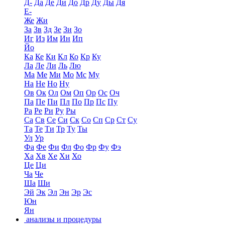
Д-
Да
Де
Ди
До
Др
Ду
Ды
Дя
Е-
Же
Жи
За
Зв
Зд
Зе
Зи
Зо
Иг
Из
Им
Ин
Ип
Йо
Ка
Ке
Ки
Кл
Ко
Кр
Ку
Ла
Ле
Ли
Ль
Лю
Ма
Ме
Ми
Мо
Мс
Му
На
Не
Но
Ну
Ов
Ок
Ол
Ом
Оп
Ор
Ос
Оч
Па
Пе
Пи
Пл
По
Пр
Пс
Пу
Ра
Ре
Ри
Ру
Ры
Са
Св
Се
Си
Ск
Со
Сп
Ср
Ст
Су
Та
Те
Ти
Тр
Ту
Ты
Ул
Ур
Фа
Фе
Фи
Фл
Фо
Фр
Фу
Фэ
Ха
Хв
Хе
Хи
Хо
Це
Ци
Ча
Че
Ша
Ши
Эй
Эк
Эл
Эн
Эр
Эс
Юн
Ян
анализы и процедуры