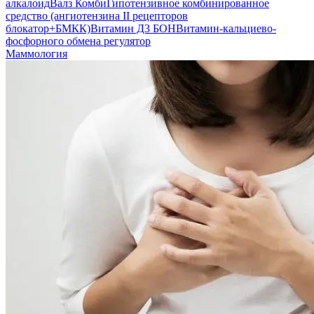
алкалоид
Валз Комби
Гипотензивное комбинированное
средство (ангиотензина II рецепторов
блокатор+БМКК)
Витамин Д3 БОН
Витамин-кальциево-
фосфорного обмена регулятор
Маммология