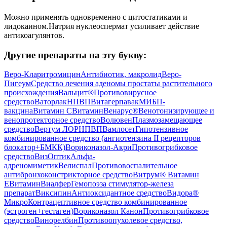
Можно применять одновременно с цитостатиками и
лидокаином.Натрия нуклеоспермат усиливает действие
антикоагулянтов.
Другие препараты на эту букву:
Веро-Кларитромицин
Антибиотик, макролид
Веро-
Пигеум
Средство лечения аденомы простаты растительного
происхождения
Вальцит®
Противовирусное
средство
Ваторлак
НПВП
Витагерпавак
МИБП-
вакцина
Витамин С
Витамин
Венарус®
Венотонизирующее и
венопротекторное средство
Волювен
Плазмозамещающее
средство
Вертум ЛОР
НПВП
Вамлосет
Гипотензивное
комбинированное средство (ангиотензина II рецепторов
блокатор+БМКК)
Вориконазол-Акри
Противогрибковое
средство
ВизОптик
Альфа-
адреномиметик
Велиспал
Противовоспалительное
антибронхоконстрикторное средство
Витрум® Витамин
E
Витамин
Виалфер
Гемопоэза стимулятор-железа
препарат
Виксипин
Антиоксидантное средство
Видора®
Микро
Контрацептивное средство комбинированное
(эстроген+гестаген)
Вориконазол Канон
Противогрибковое
средство
Винорелбин
Противоопухолевое средство,