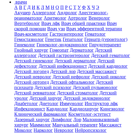
врачи
А
В
Г
Д
И
К
Л
М
Н
О
П
Р
С
Т
У
Ф
Х
Ч
Э
Акушер
Аллерголог
Андролог
Анестезиолог-
реаниматолог
Аритмолог
Артролог
Венеролог
Вертебролог
Врач лфк
Врач общей практики
Врач
скорой помощи
Врач узи
Врач эфферентной терапии
Врач-косметолог
Гастроэнтеролог
Гематолог
Гемостазиолог
Генетик
Гепатолог
Гериатр (геронтолог)
Гинеколог
Гинеколог-эндокринолог
Гирудотерапевт
Гнойный хирург
Гомеопат
Дерматолог
Детский
аллерголог
Детский гастроэнтеролог
Детский гематолог
Детский гинеколог
Детский дерматолог
Детский
дефектолог
Детский инфекционист
Детский кардиолог
Детский логопед
Детский лор
Детский массажист
Детский невролог
Детский нефролог
Детский онколог
Детский ортопед
Детский офтальмолог
Детский
психиатр
Детский психолог
Детский пульмонолог
Детский ревматолог
Детский стоматолог
Детский
уролог
Детский хирург
Детский эндокринолог
Диабетолог
Диетолог
Иммунолог
Инструктор лфк
Инфекционист
Кардиолог
Кардиохирург
Кинезиолог
Клинический фармаколог
Косметолог-эстетист
Лазерный хирург
Лимфолог
Лор
Малоинвазивный
хирург
Маммолог
Мануальный терапевт
Массажист
Миколог
Нарколог
Невролог
Нейропсихолог