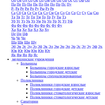
Об
Ов
Од
Оз
Ок
Ол
Ом
Он
Оп
Ор
Ос
От
Оф
Оц
Па
Пе
Пз
Пи
Пк
Пл
Пн
По
Пр
Пс
Пу
Р-
Ра
Ре
Ри
Ро
Ру
Ры
Рэ
Ря
Са
Сб
Св
Се
Си
Ск
Сл
См
Сн
Со
Сп
Ср
Ст
Су
Сы
Сю
Та
Тв
Тг
Те
Ти
Тм
То
Тр
Ту
Ты
Тэ
Уб
Уг
Уз
Ук
Ул
Ум
Ун
Уп
Ур
Ус
Ут
Уф
Фа
Фе
Фи
Фл
Фо
Фр
Фс
Фт
Фу
Ха
Хв
Хе
Хи
Хл
Хо
Ху
Це
Ци
Цф
Ча
Че
Чи
Ша
Шв
Ши
Шу
Эб
Эв
Эг
Эд
Эз
Эй
Эк
Эл
Эм
Эн
Эп
Эр
Эс
Эт
Эу
Эф
Эх
Юв
Юг
Юм
Юн
Юп
Ют
Як
Ям
Ян
Яр
Яс
медицинские учреждения
Больницы
Больницы городские взрослые
Больницы городские детские
Больницы специализированные
Поликлиники
Поликлиники городские взрослые
Поликлиники городские детские
Поликлиники стоматологические взрослые
Поликлиники стоматологические детские
Санатории