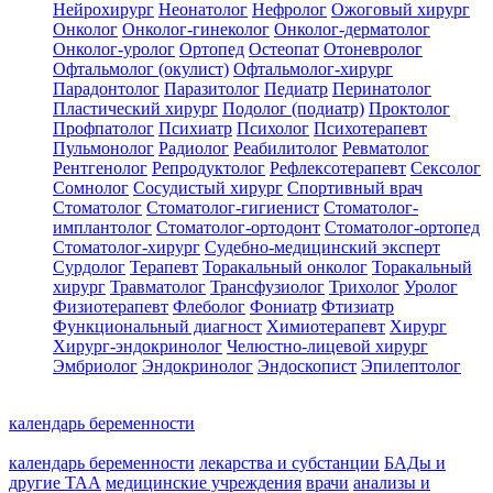
Нейрохирург
Неонатолог
Нефролог
Ожоговый хирург
Онколог
Онколог-гинеколог
Онколог-дерматолог
Онколог-уролог
Ортопед
Остеопат
Отоневролог
Офтальмолог (окулист)
Офтальмолог-хирург
Парадонтолог
Паразитолог
Педиатр
Перинатолог
Пластический хирург
Подолог (подиатр)
Проктолог
Профпатолог
Психиатр
Психолог
Психотерапевт
Пульмонолог
Радиолог
Реабилитолог
Ревматолог
Рентгенолог
Репродуктолог
Рефлексотерапевт
Сексолог
Сомнолог
Сосудистый хирург
Спортивный врач
Стоматолог
Стоматолог-гигиенист
Стоматолог-
имплантолог
Стоматолог-ортодонт
Стоматолог-ортопед
Стоматолог-хирург
Судебно-медицинский эксперт
Сурдолог
Терапевт
Торакальный онколог
Торакальный
хирург
Травматолог
Трансфузиолог
Трихолог
Уролог
Физиотерапевт
Флеболог
Фониатр
Фтизиатр
Функциональный диагност
Химиотерапевт
Хирург
Хирург-эндокринолог
Челюстно-лицевой хирург
Эмбриолог
Эндокринолог
Эндоскопист
Эпилептолог
календарь беременности
календарь беременности
лекарства и субстанции
БАДы и
другие ТАА
медицинские учреждения
врачи
анализы и