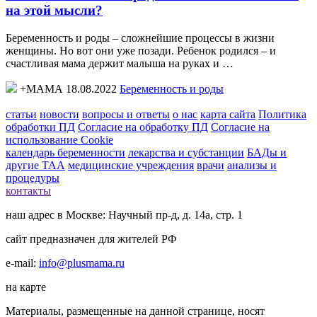
на этой мысли?
Беременность и роды – сложнейшие процессы в жизни
женщины. Но вот они уже позади. Ребенок родился – и
счастливая мама держит малыша на руках и …
+МАМА 18.08.2022
Беременность и роды
статьи
новости
вопросы и ответы
о нас
карта сайта
Политика
обработки ПД
Согласие на обработку ПД
Согласие на
использование Cookie
календарь беременности
лекарства и субстанции
БАДы и
другие ТАА
медицинские учреждения
врачи
анализы и
процедуры
контакты
наш адрес в Москве: Научный пр-д, д. 14а, стр. 1
сайт предназначен для жителей РФ
e-mail:
info@plusmama.ru
на карте
Материалы, размещенные на данной странице, носят