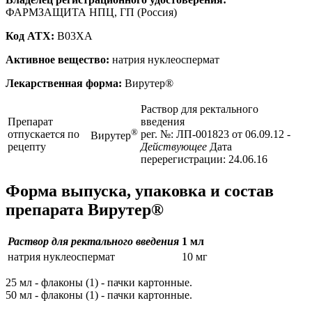
ФАРМЗАЩИТА НПЦ, ГП (Россия)
Код ATX:
B03XA
Активное вещество:
натрия нуклеоспермат
Лекарственная форма:
Вирутер®
Раствор для ректального
Препарат
введения
®
отпускается по
рег. №: ЛП-001823 от 06.09.12
-
Вирутер
рецепту
Действующее
Дата
перерегистрации: 24.06.16
Форма выпуска, упаковка и состав
препарата Вирутер®
Раствор для ректального введения
1 мл
натрия нуклеоспермат
10 мг
25 мл - флаконы (1) - пачки картонные.
50 мл - флаконы (1) - пачки картонные.