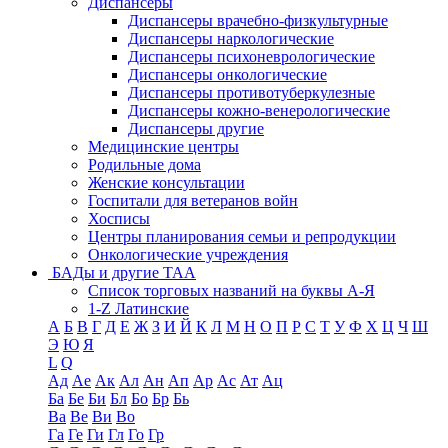
Диспансеры
Диспансеры врачебно-физкультурные
Диспансеры наркологические
Диспансеры психоневрологические
Диспансеры онкологические
Диспансеры противотуберкулезные
Диспансеры кожно-венерологические
Диспансеры другие
Медицинские центры
Родильные дома
Женские консультации
Госпитали для ветеранов войн
Хосписы
Центры планирования семьи и репродукции
Онкологические учреждения
БАДы и другие ТАА
Список торговых названий на буквы А-Я
1-Z Латинские
А
Б
В
Г
Д
Е
Ж
З
И
Й
К
Л
М
Н
О
П
Р
С
Т
У
Ф
Х
Ц
Ч
Ш
Э
Ю
Я
L
Q
Ад
Ае
Ак
Ал
Ан
Ап
Ар
Ас
Ат
Ац
Ба
Бе
Би
Бл
Бо
Бр
Бь
Ва
Ве
Ви
Во
Га
Ге
Ги
Гл
Го
Гр