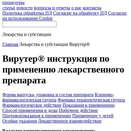
процедуры
статьи
новости
вопросы и ответы
о нас
контакты
Политика обработки ПД
Согласие на обработку ПД
Согласие
на использование Cookie
Лекарства и субстанции
Главная
Лекарства и субстанции
Вирутер®
Вирутер® инструкция по
применению лекарственного
препарата
Форма выпуска, упаковка и состав препарата
Клинико-
фармакологическая группа
Фармако-терапевтическая группа
Фармакологическое действие
Показания к применению
Способ применения и дозы
Побочное действие
Противопоказания к применению
Применение у детей
Особые указания
Лекарственное взаимодействие
Владелец регистрационного удостоверения: