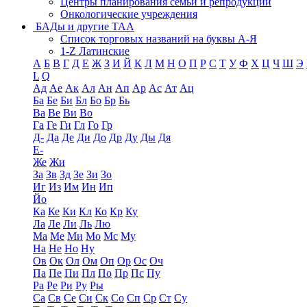
Центры планирования семьи и репродукции
Онкологические учреждения
БАДы и другие ТАА
Список торговых названий на буквы А-Я
1-Z Латинские
А
Б
В
Г
Д
Е
Ж
З
И
Й
К
Л
М
Н
О
П
Р
С
Т
У
Ф
Х
Ц
Ч
Ш
Э
L
Q
Ад
Ае
Ак
Ал
Ан
Ап
Ар
Ас
Ат
Ац
Ба
Бе
Би
Бл
Бо
Бр
Бь
Ва
Ве
Ви
Во
Га
Ге
Ги
Гл
Го
Гр
Д-
Да
Де
Ди
До
Др
Ду
Ды
Дя
Е-
Же
Жи
За
Зв
Зд
Зе
Зи
Зо
Иг
Из
Им
Ин
Ип
Йо
Ка
Ке
Ки
Кл
Ко
Кр
Ку
Ла
Ле
Ли
Ль
Лю
Ма
Ме
Ми
Мо
Мс
Му
На
Не
Но
Ну
Ов
Ок
Ол
Ом
Оп
Ор
Ос
Оч
Па
Пе
Пи
Пл
По
Пр
Пс
Пу
Ра
Ре
Ри
Ру
Ры
Са
Св
Се
Си
Ск
Со
Сп
Ср
Ст
Су