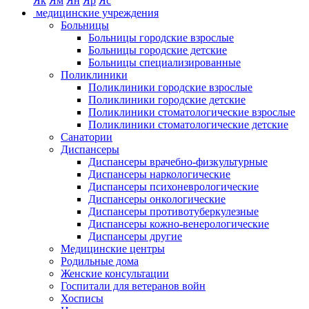
Як
Ям
Ян
Яр
Яс
медицинские учреждения
Больницы
Больницы городские взрослые
Больницы городские детские
Больницы специализированные
Поликлиники
Поликлиники городские взрослые
Поликлиники городские детские
Поликлиники стоматологические взрослые
Поликлиники стоматологические детские
Санатории
Диспансеры
Диспансеры врачебно-физкультурные
Диспансеры наркологические
Диспансеры психоневрологические
Диспансеры онкологические
Диспансеры противотуберкулезные
Диспансеры кожно-венерологические
Диспансеры другие
Медицинские центры
Родильные дома
Женские консультации
Госпитали для ветеранов войн
Хосписы