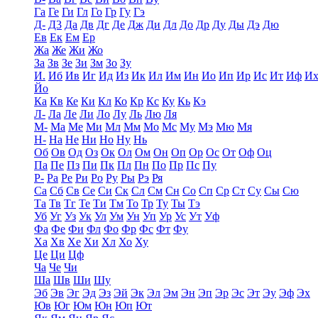
Га
Ге
Ги
Гл
Го
Гр
Гу
Гэ
Д-
Д3
Да
Дв
Дг
Де
Дж
Ди
Дл
До
Др
Ду
Ды
Дэ
Дю
Ев
Ек
Ем
Ер
Жа
Же
Жи
Жо
За
Зв
Зе
Зи
Зм
Зо
Зу
И.
Иб
Ив
Иг
Ид
Из
Ик
Ил
Им
Ин
Ио
Ип
Ир
Ис
Ит
Иф
И
Йо
Ка
Кв
Ке
Ки
Кл
Ко
Кр
Кс
Ку
Кь
Кэ
Л-
Ла
Ле
Ли
Ло
Лу
Ль
Лю
Ля
М-
Ма
Ме
Ми
Мл
Мм
Мо
Мс
Му
Мэ
Мю
Мя
Н-
На
Не
Ни
Но
Ну
Нь
Об
Ов
Од
Оз
Ок
Ол
Ом
Он
Оп
Ор
Ос
От
Оф
Оц
Па
Пе
Пз
Пи
Пк
Пл
Пн
По
Пр
Пс
Пу
Р-
Ра
Ре
Ри
Ро
Ру
Ры
Рэ
Ря
Са
Сб
Св
Се
Си
Ск
Сл
См
Сн
Со
Сп
Ср
Ст
Су
Сы
Сю
Та
Тв
Тг
Те
Ти
Тм
То
Тр
Ту
Ты
Тэ
Уб
Уг
Уз
Ук
Ул
Ум
Ун
Уп
Ур
Ус
Ут
Уф
Фа
Фе
Фи
Фл
Фо
Фр
Фс
Фт
Фу
Ха
Хв
Хе
Хи
Хл
Хо
Ху
Це
Ци
Цф
Ча
Че
Чи
Ша
Шв
Ши
Шу
Эб
Эв
Эг
Эд
Эз
Эй
Эк
Эл
Эм
Эн
Эп
Эр
Эс
Эт
Эу
Эф
Эх
Юв
Юг
Юм
Юн
Юп
Ют