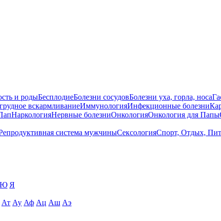
сть и роды
Бесплодие
Болезни сосудов
Болезни уха, горла, носа
Га
 грудное вскармливание
Иммунология
Инфекционные болезни
Ка
Пап
Наркология
Нервные болезни
Онкология
Онкология для Папы
Репродуктивная система мужчины
Сексология
Спорт, Отдых, Пи
Ю
Я
Ат
Ау
Аф
Ац
Аш
Аэ