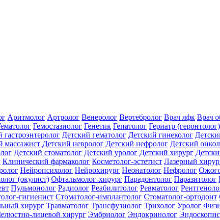
ог
Аритмолог
Артролог
Венеролог
Вертебролог
Врач лфк
Врач 
Гематолог
Гемостазиолог
Генетик
Гепатолог
Гериатр (геронтолог)
й гастроэнтеролог
Детский гематолог
Детский гинеколог
Детски
й массажист
Детский невролог
Детский нефролог
Детский онкол
олог
Детский стоматолог
Детский уролог
Детский хирург
Детски
г
Клинический фармаколог
Косметолог-эстетист
Лазерный хирур
ролог
Нейропсихолог
Нейрохирург
Неонатолог
Нефролог
Ожого
олог (окулист)
Офтальмолог-хирург
Парадонтолог
Паразитолог
евт
Пульмонолог
Радиолог
Реабилитолог
Ревматолог
Рентгеноло
олог-гигиенист
Стоматолог-имплантолог
Стоматолог-ортодонт
льный хирург
Травматолог
Трансфузиолог
Трихолог
Уролог
Физи
елюстно-лицевой хирург
Эмбриолог
Эндокринолог
Эндоскопис