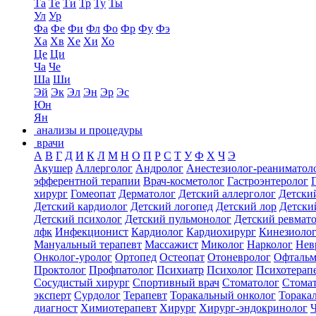
Та
Те
Ти
Тр
Ту
Ты
Ул
Ур
Фа
Фе
Фи
Фл
Фо
Фр
Фу
Фэ
Ха
Хв
Хе
Хи
Хо
Це
Ци
Ча
Че
Ша
Ши
Эй
Эк
Эл
Эн
Эр
Эс
Юн
Ян
анализы и процедуры
врачи
А
В
Г
Д
И
К
Л
М
Н
О
П
Р
С
Т
У
Ф
Х
Ч
Э
Акушер
Аллерголог
Андролог
Анестезиолог-реаниматол
эфферентной терапии
Врач-косметолог
Гастроэнтеролог
хирург
Гомеопат
Дерматолог
Детский аллерголог
Детски
Детский кардиолог
Детский логопед
Детский лор
Детски
Детский психолог
Детский пульмонолог
Детский ревмат
лфк
Инфекционист
Кардиолог
Кардиохирург
Кинезиоло
Мануальный терапевт
Массажист
Миколог
Нарколог
Нев
Онколог-уролог
Ортопед
Остеопат
Отоневролог
Офтальм
Проктолог
Профпатолог
Психиатр
Психолог
Психотерап
Сосудистый хирург
Спортивный врач
Стоматолог
Стомат
эксперт
Сурдолог
Терапевт
Торакальный онколог
Торака
диагност
Химиотерапевт
Хирург
Хирург-эндокринолог
Ч