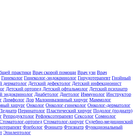
общей практики
Врач скорой помощи
Врач узи
Врач
Гинеколог
Гинеколог-эндокринолог
Гирудотерапевт
Гнойный
й дерматолог
Детский дефектолог
Детский инфекционист
ог
Детский ортопед
Детский офтальмолог
Детский психиатр
й эндокринолог
Диабетолог
Диетолог
Иммунолог
Инструктор
г
Лимфолог
Лор
Малоинвазивный хирург
Маммолог
вый хирург
Онколог
Онколог-гинеколог
Онколог-дерматолог
Педиатр
Перинатолог
Пластический хирург
Подолог (подиатр)
г
Репродуктолог
Рефлексотерапевт
Сексолог
Сомнолог
Стоматолог-ортопед
Стоматолог-хирург
Судебно-медицинский
отерапевт
Флеболог
Фониатр
Фтизиатр
Функциональный
т
Эпилептолог