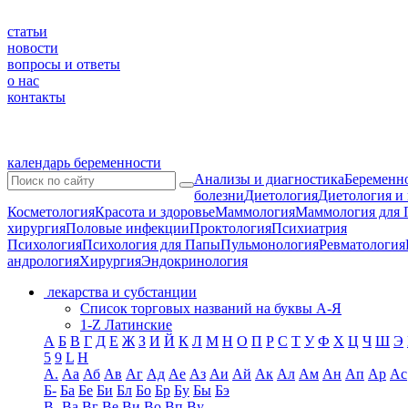
статьи
новости
вопросы и ответы
о нас
контакты
календарь беременности
Анализы и диагностика
Беременно
болезни
Диетология
Диетология и
Косметология
Красота и здоровье
Маммология
Маммология для 
хирургия
Половые инфекции
Проктология
Психиатрия
Психология
Психология для Папы
Пульмонология
Ревматология
андрология
Хирургия
Эндокринология
лекарства и субстанции
Список торговых названий на буквы А-Я
1-Z Латинские
А
Б
В
Г
Д
Е
Ж
З
И
Й
К
Л
М
Н
О
П
Р
С
Т
У
Ф
Х
Ц
Ч
Ш
Э
5
9
L
H
А.
Аа
Аб
Ав
Аг
Ад
Ае
Аз
Аи
Ай
Ак
Ал
Ам
Ан
Ап
Ар
Ас
Б-
Ба
Бе
Би
Бл
Бо
Бр
Бу
Бы
Бэ
В-
Ва
Вг
Ве
Ви
Во
Вп
Ву