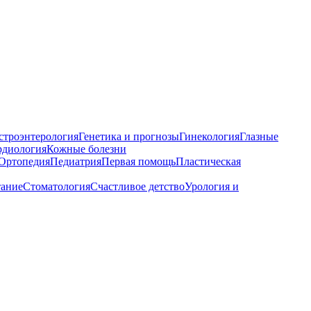
строэнтерология
Генетика и прогнозы
Гинекология
Глазные
рдиология
Кожные болезни
Ортопедия
Педиатрия
Первая помощь
Пластическая
тание
Стоматология
Счастливое детство
Урология и