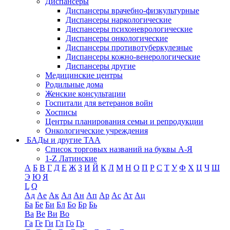
Диспансеры
Диспансеры врачебно-физкультурные
Диспансеры наркологические
Диспансеры психоневрологические
Диспансеры онкологические
Диспансеры противотуберкулезные
Диспансеры кожно-венерологические
Диспансеры другие
Медицинские центры
Родильные дома
Женские консультации
Госпитали для ветеранов войн
Хосписы
Центры планирования семьи и репродукции
Онкологические учреждения
БАДы и другие ТАА
Список торговых названий на буквы А-Я
1-Z Латинские
А
Б
В
Г
Д
Е
Ж
З
И
Й
К
Л
М
Н
О
П
Р
С
Т
У
Ф
Х
Ц
Ч
Ш
Э
Ю
Я
L
Q
Ад
Ае
Ак
Ал
Ан
Ап
Ар
Ас
Ат
Ац
Ба
Бе
Би
Бл
Бо
Бр
Бь
Ва
Ве
Ви
Во
Га
Ге
Ги
Гл
Го
Гр