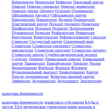
Нейрохирург
Неонатолог
Нефролог
Ожоговый хирург
Онколог
Онколог-гинеколог
Онколог-дерматолог
Онколог-уролог
Ортопед
Остеопат
Отоневролог
Офтальмолог (окулист)
Офтальмолог-хирург
Парадонтолог
Паразитолог
Педиатр
Перинатолог
Пластический хирург
Подолог (подиатр)
Проктолог
Профпатолог
Психиатр
Психолог
Психотерапевт
Пульмонолог
Радиолог
Реабилитолог
Ревматолог
Рентгенолог
Репродуктолог
Рефлексотерапевт
Сексолог
Сомнолог
Сосудистый хирург
Спортивный врач
Стоматолог
Стоматолог-гигиенист
Стоматолог-
имплантолог
Стоматолог-ортодонт
Стоматолог-ортопед
Стоматолог-хирург
Судебно-медицинский эксперт
Сурдолог
Терапевт
Торакальный онколог
Торакальный
хирург
Травматолог
Трансфузиолог
Трихолог
Уролог
Физиотерапевт
Флеболог
Фониатр
Фтизиатр
Функциональный диагност
Химиотерапевт
Хирург
Хирург-эндокринолог
Челюстно-лицевой хирург
Эмбриолог
Эндокринолог
Эндоскопист
Эпилептолог
календарь беременности
календарь беременности
лекарства и субстанции
БАДы и
другие ТАА
медицинские учреждения
врачи
анализы и