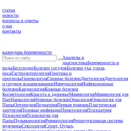
статьи
новости
вопросы и ответы
о нас
контакты
календарь беременности
Анализы и
диагностика
Беременность и
роды
Бесплодие
Болезни сосудов
Болезни уха, горла,
носа
Гастроэнтерология
Генетика и
прогнозы
Гинекология
Глазные болезни
Диетология
Диетология
и грудное вскармливание
Иммунология
Инфекционные
болезни
Кардиология
Кожные болезни
Косметология
Красота и здоровье
Маммология
Маммология для
Пап
Наркология
Нервные болезни
Онкология
Онкология для
Папы
Ортопедия
Педиатрия
Первая помощь
Пластическая
хирургия
Половые инфекции
Проктология
Психиатрия
Психология
Психология для
Папы
Пульмонология
Ревматология
Репродуктивная система
мужчины
Сексология
Спорт, Отдых,