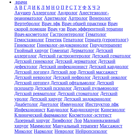
врачи
А
В
Г
Д
И
К
Л
М
Н
О
П
Р
С
Т
У
Ф
Х
Ч
Э
Акушер
Аллерголог
Андролог
Анестезиолог-
реаниматолог
Аритмолог
Артролог
Венеролог
Вертебролог
Врач лфк
Врач общей практики
Врач
скорой помощи
Врач узи
Врач эфферентной терапии
Врач-косметолог
Гастроэнтеролог
Гематолог
Гемостазиолог
Генетик
Гепатолог
Гериатр (геронтолог)
Гинеколог
Гинеколог-эндокринолог
Гирудотерапевт
Гнойный хирург
Гомеопат
Дерматолог
Детский
аллерголог
Детский гастроэнтеролог
Детский гематолог
Детский гинеколог
Детский дерматолог
Детский
дефектолог
Детский инфекционист
Детский кардиолог
Детский логопед
Детский лор
Детский массажист
Детский невролог
Детский нефролог
Детский онколог
Детский ортопед
Детский офтальмолог
Детский
психиатр
Детский психолог
Детский пульмонолог
Детский ревматолог
Детский стоматолог
Детский
уролог
Детский хирург
Детский эндокринолог
Диабетолог
Диетолог
Иммунолог
Инструктор лфк
Инфекционист
Кардиолог
Кардиохирург
Кинезиолог
Клинический фармаколог
Косметолог-эстетист
Лазерный хирург
Лимфолог
Лор
Малоинвазивный
хирург
Маммолог
Мануальный терапевт
Массажист
Миколог
Нарколог
Невролог
Нейропсихолог