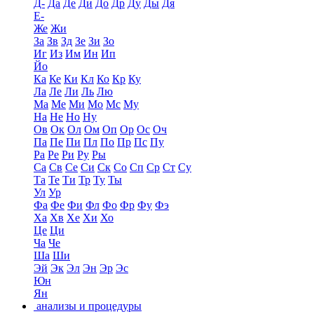
Д-
Да
Де
Ди
До
Др
Ду
Ды
Дя
Е-
Же
Жи
За
Зв
Зд
Зе
Зи
Зо
Иг
Из
Им
Ин
Ип
Йо
Ка
Ке
Ки
Кл
Ко
Кр
Ку
Ла
Ле
Ли
Ль
Лю
Ма
Ме
Ми
Мо
Мс
Му
На
Не
Но
Ну
Ов
Ок
Ол
Ом
Оп
Ор
Ос
Оч
Па
Пе
Пи
Пл
По
Пр
Пс
Пу
Ра
Ре
Ри
Ру
Ры
Са
Св
Се
Си
Ск
Со
Сп
Ср
Ст
Су
Та
Те
Ти
Тр
Ту
Ты
Ул
Ур
Фа
Фе
Фи
Фл
Фо
Фр
Фу
Фэ
Ха
Хв
Хе
Хи
Хо
Це
Ци
Ча
Че
Ша
Ши
Эй
Эк
Эл
Эн
Эр
Эс
Юн
Ян
анализы и процедуры