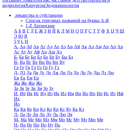
Питание
Стоматология
Счастливое детство
Урология и
андрология
Хирургия
Эндокринология
лекарства и субстанции
Список торговых названий на буквы А-Я
1-Z Латинские
А
Б
В
Г
Д
Е
Ж
З
И
Й
К
Л
М
Н
О
П
Р
С
Т
У
Ф
Х
Ц
Ч
Ш
Э
Ю
Я
5
9
L
H
А.
Аа
Аб
Ав
Аг
Ад
Ае
Аз
Аи
Ай
Ак
Ал
Ам
Ан
Ап
Ар
Ас
Ат
Ау
Аф
Ац
Аш
Аэ
Б-
Ба
Бе
Би
Бл
Бо
Бр
Бу
Бы
Бэ
В-
Ва
Вг
Ве
Ви
Во
Вп
Ву
Га
Ге
Ги
Гл
Го
Гр
Гу
Гэ
Д-
Д3
Да
Дв
Дг
Де
Дж
Ди
Дл
До
Др
Ду
Ды
Дэ
Дю
Ев
Ек
Ем
Ер
Жа
Же
Жи
Жо
За
Зв
Зе
Зи
Зм
Зо
Зу
И.
Иб
Ив
Иг
Ид
Из
Ик
Ил
Им
Ин
Ио
Ип
Ир
Ис
Ит
Иф
Их
Йо
Ка
Кв
Ке
Ки
Кл
Ко
Кр
Кс
Ку
Кь
Кэ
Л-
Ла
Ле
Ли
Ло
Лу
Ль
Лю
Ля
М-
Ма
Ме
Ми
Мл
Мм
Мо
Мс
Му
Мэ
Мю
Мя
Н-
На
Не
Ни
Но
Ну
Нь