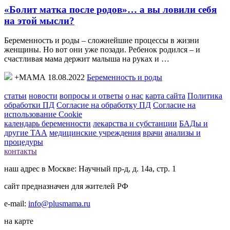
«Болит матка после родов»… а вы ловили себя
на этой мысли?
Беременность и роды – сложнейшие процессы в жизни
женщины. Но вот они уже позади. Ребенок родился – и
счастливая мама держит малыша на руках и …
+МАМА 18.08.2022
Беременность и роды
статьи
новости
вопросы и ответы
о нас
карта сайта
Политика
обработки ПД
Согласие на обработку ПД
Согласие на
использование Cookie
календарь беременности
лекарства и субстанции
БАДы и
другие ТАА
медицинские учреждения
врачи
анализы и
процедуры
контакты
наш адрес в Москве: Научный пр-д, д. 14а, стр. 1
сайт предназначен для жителей РФ
e-mail:
info@plusmama.ru
на карте