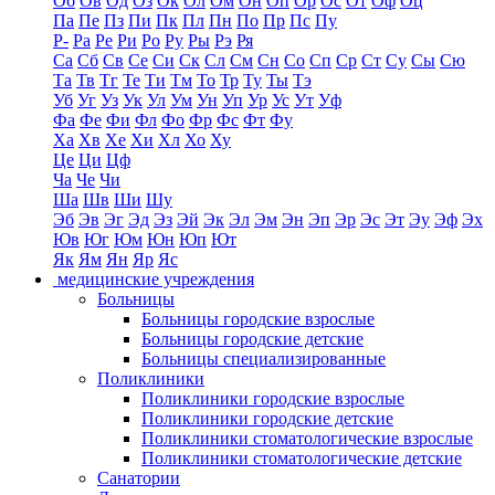
Об
Ов
Од
Оз
Ок
Ол
Ом
Он
Оп
Ор
Ос
От
Оф
Оц
Па
Пе
Пз
Пи
Пк
Пл
Пн
По
Пр
Пс
Пу
Р-
Ра
Ре
Ри
Ро
Ру
Ры
Рэ
Ря
Са
Сб
Св
Се
Си
Ск
Сл
См
Сн
Со
Сп
Ср
Ст
Су
Сы
Сю
Та
Тв
Тг
Те
Ти
Тм
То
Тр
Ту
Ты
Тэ
Уб
Уг
Уз
Ук
Ул
Ум
Ун
Уп
Ур
Ус
Ут
Уф
Фа
Фе
Фи
Фл
Фо
Фр
Фс
Фт
Фу
Ха
Хв
Хе
Хи
Хл
Хо
Ху
Це
Ци
Цф
Ча
Че
Чи
Ша
Шв
Ши
Шу
Эб
Эв
Эг
Эд
Эз
Эй
Эк
Эл
Эм
Эн
Эп
Эр
Эс
Эт
Эу
Эф
Эх
Юв
Юг
Юм
Юн
Юп
Ют
Як
Ям
Ян
Яр
Яс
медицинские учреждения
Больницы
Больницы городские взрослые
Больницы городские детские
Больницы специализированные
Поликлиники
Поликлиники городские взрослые
Поликлиники городские детские
Поликлиники стоматологические взрослые
Поликлиники стоматологические детские
Санатории