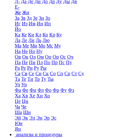
Д-
Да
Де
Ди
До
Др
Ду
Ды
Дя
Е-
Же
Жи
За
Зв
Зд
Зе
Зи
Зо
Иг
Из
Им
Ин
Ип
Йо
Ка
Ке
Ки
Кл
Ко
Кр
Ку
Ла
Ле
Ли
Ль
Лю
Ма
Ме
Ми
Мо
Мс
Му
На
Не
Но
Ну
Ов
Ок
Ол
Ом
Оп
Ор
Ос
Оч
Па
Пе
Пи
Пл
По
Пр
Пс
Пу
Ра
Ре
Ри
Ру
Ры
Са
Св
Се
Си
Ск
Со
Сп
Ср
Ст
Су
Та
Те
Ти
Тр
Ту
Ты
Ул
Ур
Фа
Фе
Фи
Фл
Фо
Фр
Фу
Фэ
Ха
Хв
Хе
Хи
Хо
Це
Ци
Ча
Че
Ша
Ши
Эй
Эк
Эл
Эн
Эр
Эс
Юн
Ян
анализы и процедуры