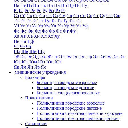
Об
Ов
Од
Оз
Ок
Ол
Ом
Он
Оп
Ор
Ос
От
Оф
Оц
Па
Пе
Пз
Пи
Пк
Пл
Пн
По
Пр
Пс
Пу
Р-
Ра
Ре
Ри
Ро
Ру
Ры
Рэ
Ря
Са
Сб
Св
Се
Си
Ск
Сл
См
Сн
Со
Сп
Ср
Ст
Су
Сы
Сю
Та
Тв
Тг
Те
Ти
Тм
То
Тр
Ту
Ты
Тэ
Уб
Уг
Уз
Ук
Ул
Ум
Ун
Уп
Ур
Ус
Ут
Уф
Фа
Фе
Фи
Фл
Фо
Фр
Фс
Фт
Фу
Ха
Хв
Хе
Хи
Хл
Хо
Ху
Це
Ци
Цф
Ча
Че
Чи
Ша
Шв
Ши
Шу
Эб
Эв
Эг
Эд
Эз
Эй
Эк
Эл
Эм
Эн
Эп
Эр
Эс
Эт
Эу
Эф
Эх
Юв
Юг
Юм
Юн
Юп
Ют
Як
Ям
Ян
Яр
Яс
медицинские учреждения
Больницы
Больницы городские взрослые
Больницы городские детские
Больницы специализированные
Поликлиники
Поликлиники городские взрослые
Поликлиники городские детские
Поликлиники стоматологические взрослые
Поликлиники стоматологические детские
Санатории