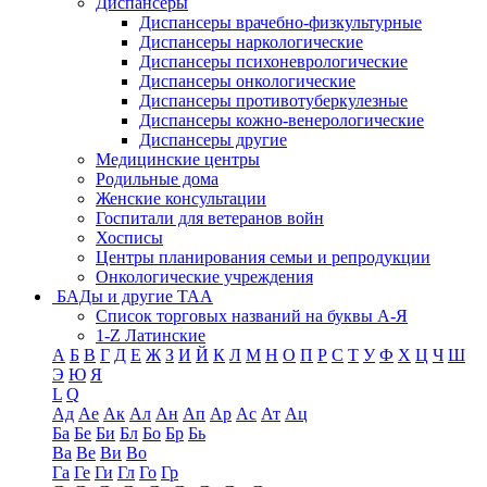
Диспансеры
Диспансеры врачебно-физкультурные
Диспансеры наркологические
Диспансеры психоневрологические
Диспансеры онкологические
Диспансеры противотуберкулезные
Диспансеры кожно-венерологические
Диспансеры другие
Медицинские центры
Родильные дома
Женские консультации
Госпитали для ветеранов войн
Хосписы
Центры планирования семьи и репродукции
Онкологические учреждения
БАДы и другие ТАА
Список торговых названий на буквы А-Я
1-Z Латинские
А
Б
В
Г
Д
Е
Ж
З
И
Й
К
Л
М
Н
О
П
Р
С
Т
У
Ф
Х
Ц
Ч
Ш
Э
Ю
Я
L
Q
Ад
Ае
Ак
Ал
Ан
Ап
Ар
Ас
Ат
Ац
Ба
Бе
Би
Бл
Бо
Бр
Бь
Ва
Ве
Ви
Во
Га
Ге
Ги
Гл
Го
Гр