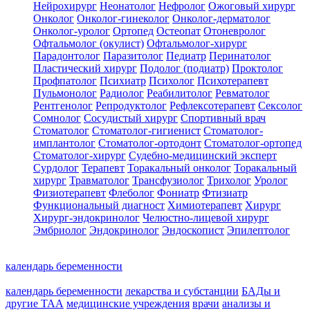
Нейрохирург
Неонатолог
Нефролог
Ожоговый хирург
Онколог
Онколог-гинеколог
Онколог-дерматолог
Онколог-уролог
Ортопед
Остеопат
Отоневролог
Офтальмолог (окулист)
Офтальмолог-хирург
Парадонтолог
Паразитолог
Педиатр
Перинатолог
Пластический хирург
Подолог (подиатр)
Проктолог
Профпатолог
Психиатр
Психолог
Психотерапевт
Пульмонолог
Радиолог
Реабилитолог
Ревматолог
Рентгенолог
Репродуктолог
Рефлексотерапевт
Сексолог
Сомнолог
Сосудистый хирург
Спортивный врач
Стоматолог
Стоматолог-гигиенист
Стоматолог-
имплантолог
Стоматолог-ортодонт
Стоматолог-ортопед
Стоматолог-хирург
Судебно-медицинский эксперт
Сурдолог
Терапевт
Торакальный онколог
Торакальный
хирург
Травматолог
Трансфузиолог
Трихолог
Уролог
Физиотерапевт
Флеболог
Фониатр
Фтизиатр
Функциональный диагност
Химиотерапевт
Хирург
Хирург-эндокринолог
Челюстно-лицевой хирург
Эмбриолог
Эндокринолог
Эндоскопист
Эпилептолог
календарь беременности
календарь беременности
лекарства и субстанции
БАДы и
другие ТАА
медицинские учреждения
врачи
анализы и