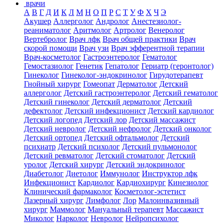
врачи
А
В
Г
Д
И
К
Л
М
Н
О
П
Р
С
Т
У
Ф
Х
Ч
Э
Акушер
Аллерголог
Андролог
Анестезиолог-
реаниматолог
Аритмолог
Артролог
Венеролог
Вертебролог
Врач лфк
Врач общей практики
Врач
скорой помощи
Врач узи
Врач эфферентной терапии
Врач-косметолог
Гастроэнтеролог
Гематолог
Гемостазиолог
Генетик
Гепатолог
Гериатр (геронтолог)
Гинеколог
Гинеколог-эндокринолог
Гирудотерапевт
Гнойный хирург
Гомеопат
Дерматолог
Детский
аллерголог
Детский гастроэнтеролог
Детский гематолог
Детский гинеколог
Детский дерматолог
Детский
дефектолог
Детский инфекционист
Детский кардиолог
Детский логопед
Детский лор
Детский массажист
Детский невролог
Детский нефролог
Детский онколог
Детский ортопед
Детский офтальмолог
Детский
психиатр
Детский психолог
Детский пульмонолог
Детский ревматолог
Детский стоматолог
Детский
уролог
Детский хирург
Детский эндокринолог
Диабетолог
Диетолог
Иммунолог
Инструктор лфк
Инфекционист
Кардиолог
Кардиохирург
Кинезиолог
Клинический фармаколог
Косметолог-эстетист
Лазерный хирург
Лимфолог
Лор
Малоинвазивный
хирург
Маммолог
Мануальный терапевт
Массажист
Миколог
Нарколог
Невролог
Нейропсихолог