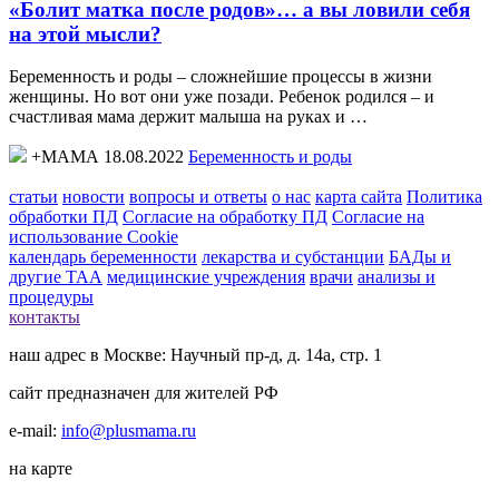
«Болит матка после родов»… а вы ловили себя
на этой мысли?
Беременность и роды – сложнейшие процессы в жизни
женщины. Но вот они уже позади. Ребенок родился – и
счастливая мама держит малыша на руках и …
+МАМА 18.08.2022
Беременность и роды
статьи
новости
вопросы и ответы
о нас
карта сайта
Политика
обработки ПД
Согласие на обработку ПД
Согласие на
использование Cookie
календарь беременности
лекарства и субстанции
БАДы и
другие ТАА
медицинские учреждения
врачи
анализы и
процедуры
контакты
наш адрес в Москве: Научный пр-д, д. 14а, стр. 1
сайт предназначен для жителей РФ
e-mail:
info@plusmama.ru
на карте