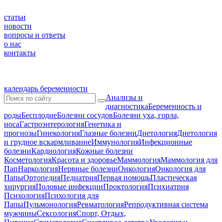
статьи
новости
вопросы и ответы
о нас
контакты
календарь беременности
Анализы и
диагностика
Беременность и
роды
Бесплодие
Болезни сосудов
Болезни уха, горла,
носа
Гастроэнтерология
Генетика и
прогнозы
Гинекология
Глазные болезни
Диетология
Диетология
и грудное вскармливание
Иммунология
Инфекционные
болезни
Кардиология
Кожные болезни
Косметология
Красота и здоровье
Маммология
Маммология для
Пап
Наркология
Нервные болезни
Онкология
Онкология для
Папы
Ортопедия
Педиатрия
Первая помощь
Пластическая
хирургия
Половые инфекции
Проктология
Психиатрия
Психология
Психология для
Папы
Пульмонология
Ревматология
Репродуктивная система
мужчины
Сексология
Спорт, Отдых,