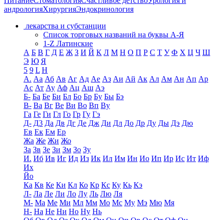
Питание
Стоматология
Счастливое детство
Урология и
андрология
Хирургия
Эндокринология
лекарства и субстанции
Список торговых названий на буквы А-Я
1-Z Латинские
А
Б
В
Г
Д
Е
Ж
З
И
Й
К
Л
М
Н
О
П
Р
С
Т
У
Ф
Х
Ц
Ч
Ш
Э
Ю
Я
5
9
L
H
А.
Аа
Аб
Ав
Аг
Ад
Ае
Аз
Аи
Ай
Ак
Ал
Ам
Ан
Ап
Ар
Ас
Ат
Ау
Аф
Ац
Аш
Аэ
Б-
Ба
Бе
Би
Бл
Бо
Бр
Бу
Бы
Бэ
В-
Ва
Вг
Ве
Ви
Во
Вп
Ву
Га
Ге
Ги
Гл
Го
Гр
Гу
Гэ
Д-
Д3
Да
Дв
Дг
Де
Дж
Ди
Дл
До
Др
Ду
Ды
Дэ
Дю
Ев
Ек
Ем
Ер
Жа
Же
Жи
Жо
За
Зв
Зе
Зи
Зм
Зо
Зу
И.
Иб
Ив
Иг
Ид
Из
Ик
Ил
Им
Ин
Ио
Ип
Ир
Ис
Ит
Иф
Их
Йо
Ка
Кв
Ке
Ки
Кл
Ко
Кр
Кс
Ку
Кь
Кэ
Л-
Ла
Ле
Ли
Ло
Лу
Ль
Лю
Ля
М-
Ма
Ме
Ми
Мл
Мм
Мо
Мс
Му
Мэ
Мю
Мя
Н-
На
Не
Ни
Но
Ну
Нь