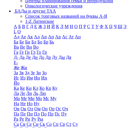
Центры планирования семьи и репродукции
Онкологические учреждения
БАДы и другие ТАА
Список торговых названий на буквы А-Я
1-Z Латинские
А
Б
В
Г
Д
Е
Ж
З
И
Й
К
Л
М
Н
О
П
Р
С
Т
У
Ф
Х
Ц
Ч
Ш
Э
L
Q
Ад
Ае
Ак
Ал
Ан
Ап
Ар
Ас
Ат
Ац
Ба
Бе
Би
Бл
Бо
Бр
Бь
Ва
Ве
Ви
Во
Га
Ге
Ги
Гл
Го
Гр
Д-
Да
Де
Ди
До
Др
Ду
Ды
Дя
Е-
Же
Жи
За
Зв
Зд
Зе
Зи
Зо
Иг
Из
Им
Ин
Ип
Йо
Ка
Ке
Ки
Кл
Ко
Кр
Ку
Ла
Ле
Ли
Ль
Лю
Ма
Ме
Ми
Мо
Мс
Му
На
Не
Но
Ну
Ов
Ок
Ол
Ом
Оп
Ор
Ос
Оч
Па
Пе
Пи
Пл
По
Пр
Пс
Пу
Ра
Ре
Ри
Ру
Ры
Са
Св
Се
Си
Ск
Со
Сп
Ср
Ст
Су