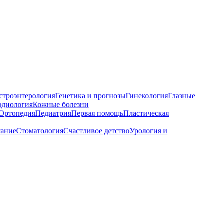
строэнтерология
Генетика и прогнозы
Гинекология
Глазные
рдиология
Кожные болезни
Ортопедия
Педиатрия
Первая помощь
Пластическая
тание
Стоматология
Счастливое детство
Урология и