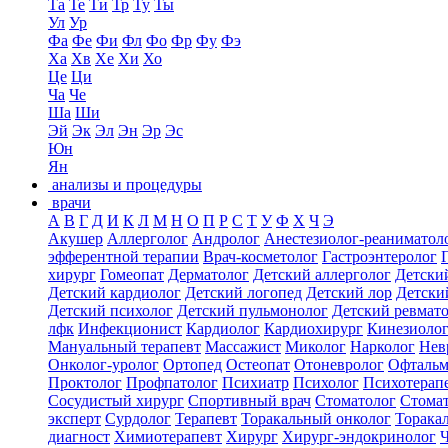
Та
Те
Ти
Тр
Ту
Ты
Ул
Ур
Фа
Фе
Фи
Фл
Фо
Фр
Фу
Фэ
Ха
Хв
Хе
Хи
Хо
Це
Ци
Ча
Че
Ша
Ши
Эй
Эк
Эл
Эн
Эр
Эс
Юн
Ян
анализы и процедуры
врачи
А
В
Г
Д
И
К
Л
М
Н
О
П
Р
С
Т
У
Ф
Х
Ч
Э
Акушер
Аллерголог
Андролог
Анестезиолог-реаниматол
эфферентной терапии
Врач-косметолог
Гастроэнтеролог
хирург
Гомеопат
Дерматолог
Детский аллерголог
Детски
Детский кардиолог
Детский логопед
Детский лор
Детски
Детский психолог
Детский пульмонолог
Детский ревмат
лфк
Инфекционист
Кардиолог
Кардиохирург
Кинезиоло
Мануальный терапевт
Массажист
Миколог
Нарколог
Нев
Онколог-уролог
Ортопед
Остеопат
Отоневролог
Офтальм
Проктолог
Профпатолог
Психиатр
Психолог
Психотерап
Сосудистый хирург
Спортивный врач
Стоматолог
Стомат
эксперт
Сурдолог
Терапевт
Торакальный онколог
Торака
диагност
Химиотерапевт
Хирург
Хирург-эндокринолог
Ч