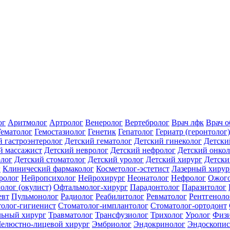
ог
Аритмолог
Артролог
Венеролог
Вертебролог
Врач лфк
Врач 
Гематолог
Гемостазиолог
Генетик
Гепатолог
Гериатр (геронтолог)
й гастроэнтеролог
Детский гематолог
Детский гинеколог
Детски
й массажист
Детский невролог
Детский нефролог
Детский онкол
олог
Детский стоматолог
Детский уролог
Детский хирург
Детски
г
Клинический фармаколог
Косметолог-эстетист
Лазерный хирур
ролог
Нейропсихолог
Нейрохирург
Неонатолог
Нефролог
Ожого
олог (окулист)
Офтальмолог-хирург
Парадонтолог
Паразитолог
евт
Пульмонолог
Радиолог
Реабилитолог
Ревматолог
Рентгеноло
олог-гигиенист
Стоматолог-имплантолог
Стоматолог-ортодонт
льный хирург
Травматолог
Трансфузиолог
Трихолог
Уролог
Физи
елюстно-лицевой хирург
Эмбриолог
Эндокринолог
Эндоскопис