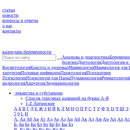
статьи
новости
вопросы и ответы
о нас
контакты
календарь беременности
Анализы и диагностика
Беременно
болезни
Диетология
Диетология и
Косметология
Красота и здоровье
Маммология
Маммология для 
хирургия
Половые инфекции
Проктология
Психиатрия
Психология
Психология для Папы
Пульмонология
Ревматология
андрология
Хирургия
Эндокринология
лекарства и субстанции
Список торговых названий на буквы А-Я
1-Z Латинские
А
Б
В
Г
Д
Е
Ж
З
И
Й
К
Л
М
Н
О
П
Р
С
Т
У
Ф
Х
Ц
Ч
Ш
Э
5
9
L
H
А.
Аа
Аб
Ав
Аг
Ад
Ае
Аз
Аи
Ай
Ак
Ал
Ам
Ан
Ап
Ар
Ас
Б-
Ба
Бе
Би
Бл
Бо
Бр
Бу
Бы
Бэ
В-
Ва
Вг
Ве
Ви
Во
Вп
Ву