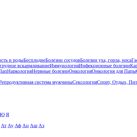
сть и роды
Бесплодие
Болезни сосудов
Болезни уха, горла, носа
Га
 грудное вскармливание
Иммунология
Инфекционные болезни
Ка
Пап
Наркология
Нервные болезни
Онкология
Онкология для Папы
Репродуктивная система мужчины
Сексология
Спорт, Отдых, Пи
Ю
Я
Ат
Ау
Аф
Ац
Аш
Аэ