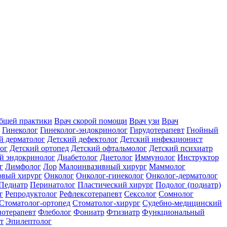
общей практики
Врач скорой помощи
Врач узи
Врач
Гинеколог
Гинеколог-эндокринолог
Гирудотерапевт
Гнойный
й дерматолог
Детский дефектолог
Детский инфекционист
ог
Детский ортопед
Детский офтальмолог
Детский психиатр
й эндокринолог
Диабетолог
Диетолог
Иммунолог
Инструктор
г
Лимфолог
Лор
Малоинвазивный хирург
Маммолог
вый хирург
Онколог
Онколог-гинеколог
Онколог-дерматолог
Педиатр
Перинатолог
Пластический хирург
Подолог (подиатр)
г
Репродуктолог
Рефлексотерапевт
Сексолог
Сомнолог
Стоматолог-ортопед
Стоматолог-хирург
Судебно-медицинский
отерапевт
Флеболог
Фониатр
Фтизиатр
Функциональный
т
Эпилептолог