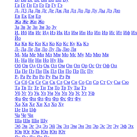
Га
Ге
Ги
Гл
Го
Гр
Гу
Гэ
Д-
Д3
Да
Дв
Дг
Де
Дж
Ди
Дл
До
Др
Ду
Ды
Дэ
Дю
Ев
Ек
Ем
Ер
Жа
Же
Жи
Жо
За
Зв
Зе
Зи
Зм
Зо
Зу
И.
Иб
Ив
Иг
Ид
Из
Ик
Ил
Им
Ин
Ио
Ип
Ир
Ис
Ит
Иф
И
Йо
Ка
Кв
Ке
Ки
Кл
Ко
Кр
Кс
Ку
Кь
Кэ
Л-
Ла
Ле
Ли
Ло
Лу
Ль
Лю
Ля
М-
Ма
Ме
Ми
Мл
Мм
Мо
Мс
Му
Мэ
Мю
Мя
Н-
На
Не
Ни
Но
Ну
Нь
Об
Ов
Од
Оз
Ок
Ол
Ом
Он
Оп
Ор
Ос
От
Оф
Оц
Па
Пе
Пз
Пи
Пк
Пл
Пн
По
Пр
Пс
Пу
Р-
Ра
Ре
Ри
Ро
Ру
Ры
Рэ
Ря
Са
Сб
Св
Се
Си
Ск
Сл
См
Сн
Со
Сп
Ср
Ст
Су
Сы
Сю
Та
Тв
Тг
Те
Ти
Тм
То
Тр
Ту
Ты
Тэ
Уб
Уг
Уз
Ук
Ул
Ум
Ун
Уп
Ур
Ус
Ут
Уф
Фа
Фе
Фи
Фл
Фо
Фр
Фс
Фт
Фу
Ха
Хв
Хе
Хи
Хл
Хо
Ху
Це
Ци
Цф
Ча
Че
Чи
Ша
Шв
Ши
Шу
Эб
Эв
Эг
Эд
Эз
Эй
Эк
Эл
Эм
Эн
Эп
Эр
Эс
Эт
Эу
Эф
Эх
Юв
Юг
Юм
Юн
Юп
Ют