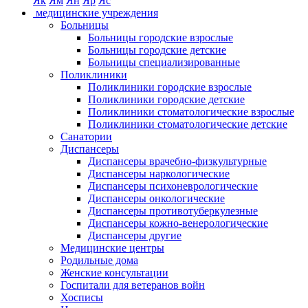
Як
Ям
Ян
Яр
Яс
медицинские учреждения
Больницы
Больницы городские взрослые
Больницы городские детские
Больницы специализированные
Поликлиники
Поликлиники городские взрослые
Поликлиники городские детские
Поликлиники стоматологические взрослые
Поликлиники стоматологические детские
Санатории
Диспансеры
Диспансеры врачебно-физкультурные
Диспансеры наркологические
Диспансеры психоневрологические
Диспансеры онкологические
Диспансеры противотуберкулезные
Диспансеры кожно-венерологические
Диспансеры другие
Медицинские центры
Родильные дома
Женские консультации
Госпитали для ветеранов войн
Хосписы