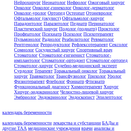
Нейрохирург
Неонатолог
Нефролог
Ожоговый хирург
Онколог
Онколог-гинеколог
Онколог-дерматолог
Онколог-уролог
Ортопед
Остеопат
Отоневролог
Офтальмолог (окулист)
Офтальмолог-хирург
Парадонтолог
Паразитолог
Педиатр
Перинатолог
Пластический хирург
Подолог (подиатр)
Проктолог
Профпатолог
Психиатр
Психолог
Психотерапевт
Пульмонолог
Радиолог
Реабилитолог
Ревматолог
Рентгенолог
Репродуктолог
Рефлексотерапевт
Сексолог
Сомнолог
Сосудистый хирург
Спортивный врач
Стоматолог
Стоматолог-гигиенист
Стоматолог-
имплантолог
Стоматолог-ортодонт
Стоматолог-ортопед
Стоматолог-хирург
Судебно-медицинский эксперт
Сурдолог
Терапевт
Торакальный онколог
Торакальный
хирург
Травматолог
Трансфузиолог
Трихолог
Уролог
Физиотерапевт
Флеболог
Фониатр
Фтизиатр
Функциональный диагност
Химиотерапевт
Хирург
Хирург-эндокринолог
Челюстно-лицевой хирург
Эмбриолог
Эндокринолог
Эндоскопист
Эпилептолог
календарь беременности
календарь беременности
лекарства и субстанции
БАДы и
другие ТАА
медицинские учреждения
врачи
анализы и