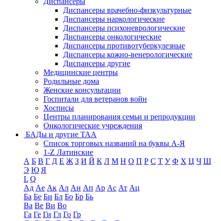
Диспансеры
Диспансеры врачебно-физкультурные
Диспансеры наркологические
Диспансеры психоневрологические
Диспансеры онкологические
Диспансеры противотуберкулезные
Диспансеры кожно-венерологические
Диспансеры другие
Медицинские центры
Родильные дома
Женские консультации
Госпитали для ветеранов войн
Хосписы
Центры планирования семьи и репродукции
Онкологические учреждения
БАДы и другие ТАА
Список торговых названий на буквы А-Я
1-Z Латинские
А
Б
В
Г
Д
Е
Ж
З
И
Й
К
Л
М
Н
О
П
Р
С
Т
У
Ф
Х
Ц
Ч
Ш
Э
Ю
Я
L
Q
Ад
Ае
Ак
Ал
Ан
Ап
Ар
Ас
Ат
Ац
Ба
Бе
Би
Бл
Бо
Бр
Бь
Ва
Ве
Ви
Во
Га
Ге
Ги
Гл
Го
Гр