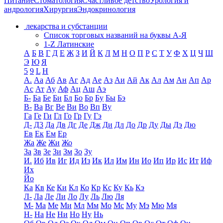
Питание
Стоматология
Счастливое детство
Урология и
андрология
Хирургия
Эндокринология
лекарства и субстанции
Список торговых названий на буквы А-Я
1-Z Латинские
А
Б
В
Г
Д
Е
Ж
З
И
Й
К
Л
М
Н
О
П
Р
С
Т
У
Ф
Х
Ц
Ч
Ш
Э
Ю
Я
5
9
L
H
А.
Аа
Аб
Ав
Аг
Ад
Ае
Аз
Аи
Ай
Ак
Ал
Ам
Ан
Ап
Ар
Ас
Ат
Ау
Аф
Ац
Аш
Аэ
Б-
Ба
Бе
Би
Бл
Бо
Бр
Бу
Бы
Бэ
В-
Ва
Вг
Ве
Ви
Во
Вп
Ву
Га
Ге
Ги
Гл
Го
Гр
Гу
Гэ
Д-
Д3
Да
Дв
Дг
Де
Дж
Ди
Дл
До
Др
Ду
Ды
Дэ
Дю
Ев
Ек
Ем
Ер
Жа
Же
Жи
Жо
За
Зв
Зе
Зи
Зм
Зо
Зу
И.
Иб
Ив
Иг
Ид
Из
Ик
Ил
Им
Ин
Ио
Ип
Ир
Ис
Ит
Иф
Их
Йо
Ка
Кв
Ке
Ки
Кл
Ко
Кр
Кс
Ку
Кь
Кэ
Л-
Ла
Ле
Ли
Ло
Лу
Ль
Лю
Ля
М-
Ма
Ме
Ми
Мл
Мм
Мо
Мс
Му
Мэ
Мю
Мя
Н-
На
Не
Ни
Но
Ну
Нь