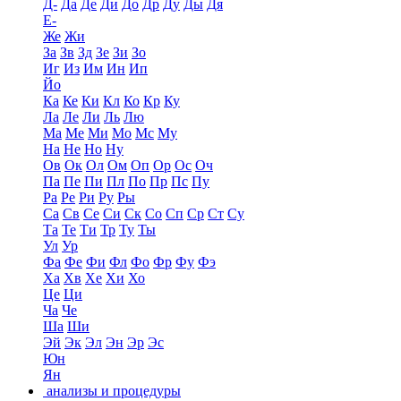
Д-
Да
Де
Ди
До
Др
Ду
Ды
Дя
Е-
Же
Жи
За
Зв
Зд
Зе
Зи
Зо
Иг
Из
Им
Ин
Ип
Йо
Ка
Ке
Ки
Кл
Ко
Кр
Ку
Ла
Ле
Ли
Ль
Лю
Ма
Ме
Ми
Мо
Мс
Му
На
Не
Но
Ну
Ов
Ок
Ол
Ом
Оп
Ор
Ос
Оч
Па
Пе
Пи
Пл
По
Пр
Пс
Пу
Ра
Ре
Ри
Ру
Ры
Са
Св
Се
Си
Ск
Со
Сп
Ср
Ст
Су
Та
Те
Ти
Тр
Ту
Ты
Ул
Ур
Фа
Фе
Фи
Фл
Фо
Фр
Фу
Фэ
Ха
Хв
Хе
Хи
Хо
Це
Ци
Ча
Че
Ша
Ши
Эй
Эк
Эл
Эн
Эр
Эс
Юн
Ян
анализы и процедуры