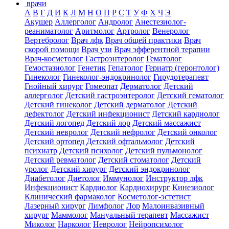
врачи
А
В
Г
Д
И
К
Л
М
Н
О
П
Р
С
Т
У
Ф
Х
Ч
Э
Акушер
Аллерголог
Андролог
Анестезиолог-
реаниматолог
Аритмолог
Артролог
Венеролог
Вертебролог
Врач лфк
Врач общей практики
Врач
скорой помощи
Врач узи
Врач эфферентной терапии
Врач-косметолог
Гастроэнтеролог
Гематолог
Гемостазиолог
Генетик
Гепатолог
Гериатр (геронтолог)
Гинеколог
Гинеколог-эндокринолог
Гирудотерапевт
Гнойный хирург
Гомеопат
Дерматолог
Детский
аллерголог
Детский гастроэнтеролог
Детский гематолог
Детский гинеколог
Детский дерматолог
Детский
дефектолог
Детский инфекционист
Детский кардиолог
Детский логопед
Детский лор
Детский массажист
Детский невролог
Детский нефролог
Детский онколог
Детский ортопед
Детский офтальмолог
Детский
психиатр
Детский психолог
Детский пульмонолог
Детский ревматолог
Детский стоматолог
Детский
уролог
Детский хирург
Детский эндокринолог
Диабетолог
Диетолог
Иммунолог
Инструктор лфк
Инфекционист
Кардиолог
Кардиохирург
Кинезиолог
Клинический фармаколог
Косметолог-эстетист
Лазерный хирург
Лимфолог
Лор
Малоинвазивный
хирург
Маммолог
Мануальный терапевт
Массажист
Миколог
Нарколог
Невролог
Нейропсихолог