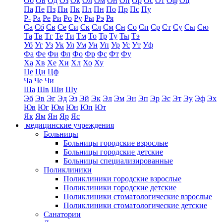
Об
Ов
Од
Оз
Ок
Ол
Ом
Он
Оп
Ор
Ос
От
Оф
Оц
Па
Пе
Пз
Пи
Пк
Пл
Пн
По
Пр
Пс
Пу
Р-
Ра
Ре
Ри
Ро
Ру
Ры
Рэ
Ря
Са
Сб
Св
Се
Си
Ск
Сл
См
Сн
Со
Сп
Ср
Ст
Су
Сы
Сю
Та
Тв
Тг
Те
Ти
Тм
То
Тр
Ту
Ты
Тэ
Уб
Уг
Уз
Ук
Ул
Ум
Ун
Уп
Ур
Ус
Ут
Уф
Фа
Фе
Фи
Фл
Фо
Фр
Фс
Фт
Фу
Ха
Хв
Хе
Хи
Хл
Хо
Ху
Це
Ци
Цф
Ча
Че
Чи
Ша
Шв
Ши
Шу
Эб
Эв
Эг
Эд
Эз
Эй
Эк
Эл
Эм
Эн
Эп
Эр
Эс
Эт
Эу
Эф
Эх
Юв
Юг
Юм
Юн
Юп
Ют
Як
Ям
Ян
Яр
Яс
медицинские учреждения
Больницы
Больницы городские взрослые
Больницы городские детские
Больницы специализированные
Поликлиники
Поликлиники городские взрослые
Поликлиники городские детские
Поликлиники стоматологические взрослые
Поликлиники стоматологические детские
Санатории