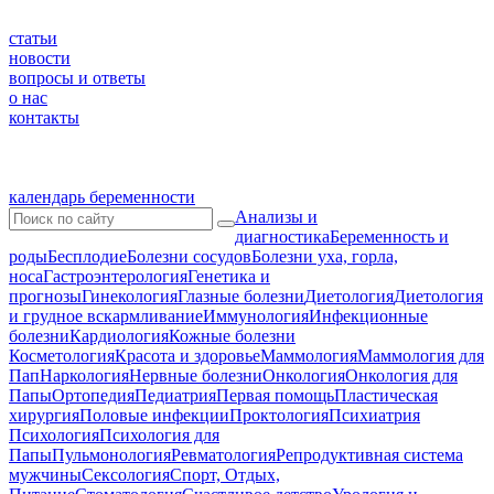
статьи
новости
вопросы и ответы
о нас
контакты
календарь беременности
Анализы и
диагностика
Беременность и
роды
Бесплодие
Болезни сосудов
Болезни уха, горла,
носа
Гастроэнтерология
Генетика и
прогнозы
Гинекология
Глазные болезни
Диетология
Диетология
и грудное вскармливание
Иммунология
Инфекционные
болезни
Кардиология
Кожные болезни
Косметология
Красота и здоровье
Маммология
Маммология для
Пап
Наркология
Нервные болезни
Онкология
Онкология для
Папы
Ортопедия
Педиатрия
Первая помощь
Пластическая
хирургия
Половые инфекции
Проктология
Психиатрия
Психология
Психология для
Папы
Пульмонология
Ревматология
Репродуктивная система
мужчины
Сексология
Спорт, Отдых,