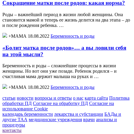
Сокращение матки после родов: какая норма?
Роды – важнейший период в жизни любой женщины. Она
становится мамой и теперь ее жизнь делится на два этапа – до
и после рождения ребенка. …
+МАМА 18.08.2022
Беременность и роды
«Болит матка после родов»… а вы ловили себя
на этой мысли?
Беременность и роды – сложнейшие процессы в жизни
женщины. Но вот они уже позади. Ребенок родился – и
счастливая мама держит малыша на руках и …
+МАМА 18.08.2022
Беременность и роды
статьи
новости
вопросы и ответы
о нас
карта сайта
Политика
обработки ПД
Согласие на обработку ПД
Согласие на
использование Cookie
календарь беременности
лекарства и субстанции
БАДы и
другие ТАА
медицинские учреждения
врачи
анализы и
процедуры
контакты