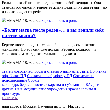
Роды – важнейший период в жизни любой женщины. Она
становится мамой и теперь ее жизнь делится на два этапа – до
и после рождения ребенка. …
+МАМА 18.08.2022
Беременность и роды
«Болит матка после родов»… а вы ловили себя
на этой мысли?
Беременность и роды – сложнейшие процессы в жизни
женщины. Но вот они уже позади. Ребенок родился – и
счастливая мама держит малыша на руках и …
+МАМА 18.08.2022
Беременность и роды
статьи
новости
вопросы и ответы
о нас
карта сайта
Политика
обработки ПД
Согласие на обработку ПД
Согласие на
использование Cookie
календарь беременности
лекарства и субстанции
БАДы и
другие ТАА
медицинские учреждения
врачи
анализы и
процедуры
контакты
наш адрес в Москве: Научный пр-д, д. 14а, стр. 1