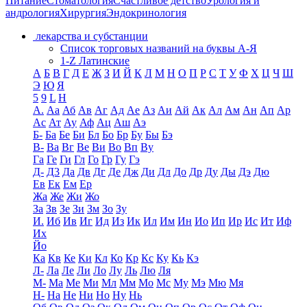
Питание
Стоматология
Счастливое детство
Урология и
андрология
Хирургия
Эндокринология
лекарства и субстанции
Список торговых названий на буквы А-Я
1-Z Латинские
А
Б
В
Г
Д
Е
Ж
З
И
Й
К
Л
М
Н
О
П
Р
С
Т
У
Ф
Х
Ц
Ч
Ш
Э
Ю
Я
5
9
L
H
А.
Аа
Аб
Ав
Аг
Ад
Ае
Аз
Аи
Ай
Ак
Ал
Ам
Ан
Ап
Ар
Ас
Ат
Ау
Аф
Ац
Аш
Аэ
Б-
Ба
Бе
Би
Бл
Бо
Бр
Бу
Бы
Бэ
В-
Ва
Вг
Ве
Ви
Во
Вп
Ву
Га
Ге
Ги
Гл
Го
Гр
Гу
Гэ
Д-
Д3
Да
Дв
Дг
Де
Дж
Ди
Дл
До
Др
Ду
Ды
Дэ
Дю
Ев
Ек
Ем
Ер
Жа
Же
Жи
Жо
За
Зв
Зе
Зи
Зм
Зо
Зу
И.
Иб
Ив
Иг
Ид
Из
Ик
Ил
Им
Ин
Ио
Ип
Ир
Ис
Ит
Иф
Их
Йо
Ка
Кв
Ке
Ки
Кл
Ко
Кр
Кс
Ку
Кь
Кэ
Л-
Ла
Ле
Ли
Ло
Лу
Ль
Лю
Ля
М-
Ма
Ме
Ми
Мл
Мм
Мо
Мс
Му
Мэ
Мю
Мя
Н-
На
Не
Ни
Но
Ну
Нь