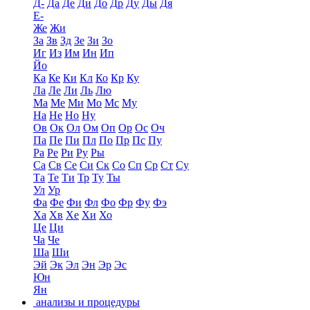
Д-
Да
Де
Ди
До
Др
Ду
Ды
Дя
Е-
Же
Жи
За
Зв
Зд
Зе
Зи
Зо
Иг
Из
Им
Ин
Ип
Йо
Ка
Ке
Ки
Кл
Ко
Кр
Ку
Ла
Ле
Ли
Ль
Лю
Ма
Ме
Ми
Мо
Мс
Му
На
Не
Но
Ну
Ов
Ок
Ол
Ом
Оп
Ор
Ос
Оч
Па
Пе
Пи
Пл
По
Пр
Пс
Пу
Ра
Ре
Ри
Ру
Ры
Са
Св
Се
Си
Ск
Со
Сп
Ср
Ст
Су
Та
Те
Ти
Тр
Ту
Ты
Ул
Ур
Фа
Фе
Фи
Фл
Фо
Фр
Фу
Фэ
Ха
Хв
Хе
Хи
Хо
Це
Ци
Ча
Че
Ша
Ши
Эй
Эк
Эл
Эн
Эр
Эс
Юн
Ян
анализы и процедуры