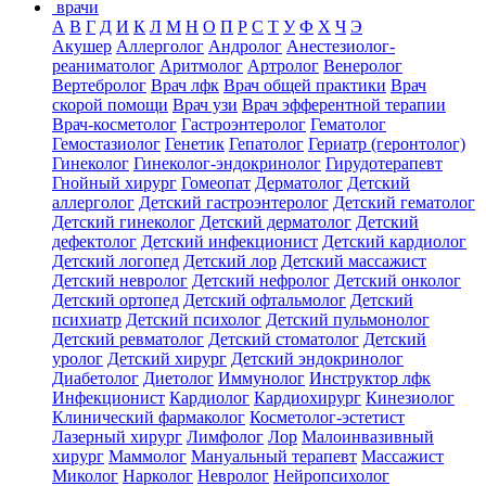
врачи
А
В
Г
Д
И
К
Л
М
Н
О
П
Р
С
Т
У
Ф
Х
Ч
Э
Акушер
Аллерголог
Андролог
Анестезиолог-
реаниматолог
Аритмолог
Артролог
Венеролог
Вертебролог
Врач лфк
Врач общей практики
Врач
скорой помощи
Врач узи
Врач эфферентной терапии
Врач-косметолог
Гастроэнтеролог
Гематолог
Гемостазиолог
Генетик
Гепатолог
Гериатр (геронтолог)
Гинеколог
Гинеколог-эндокринолог
Гирудотерапевт
Гнойный хирург
Гомеопат
Дерматолог
Детский
аллерголог
Детский гастроэнтеролог
Детский гематолог
Детский гинеколог
Детский дерматолог
Детский
дефектолог
Детский инфекционист
Детский кардиолог
Детский логопед
Детский лор
Детский массажист
Детский невролог
Детский нефролог
Детский онколог
Детский ортопед
Детский офтальмолог
Детский
психиатр
Детский психолог
Детский пульмонолог
Детский ревматолог
Детский стоматолог
Детский
уролог
Детский хирург
Детский эндокринолог
Диабетолог
Диетолог
Иммунолог
Инструктор лфк
Инфекционист
Кардиолог
Кардиохирург
Кинезиолог
Клинический фармаколог
Косметолог-эстетист
Лазерный хирург
Лимфолог
Лор
Малоинвазивный
хирург
Маммолог
Мануальный терапевт
Массажист
Миколог
Нарколог
Невролог
Нейропсихолог