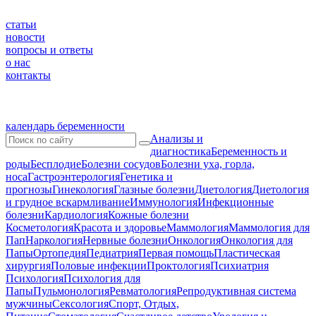
статьи
новости
вопросы и ответы
о нас
контакты
календарь беременности
Анализы и
диагностика
Беременность и
роды
Бесплодие
Болезни сосудов
Болезни уха, горла,
носа
Гастроэнтерология
Генетика и
прогнозы
Гинекология
Глазные болезни
Диетология
Диетология
и грудное вскармливание
Иммунология
Инфекционные
болезни
Кардиология
Кожные болезни
Косметология
Красота и здоровье
Маммология
Маммология для
Пап
Наркология
Нервные болезни
Онкология
Онкология для
Папы
Ортопедия
Педиатрия
Первая помощь
Пластическая
хирургия
Половые инфекции
Проктология
Психиатрия
Психология
Психология для
Папы
Пульмонология
Ревматология
Репродуктивная система
мужчины
Сексология
Спорт, Отдых,