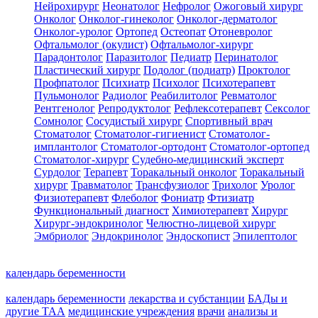
Нейрохирург
Неонатолог
Нефролог
Ожоговый хирург
Онколог
Онколог-гинеколог
Онколог-дерматолог
Онколог-уролог
Ортопед
Остеопат
Отоневролог
Офтальмолог (окулист)
Офтальмолог-хирург
Парадонтолог
Паразитолог
Педиатр
Перинатолог
Пластический хирург
Подолог (подиатр)
Проктолог
Профпатолог
Психиатр
Психолог
Психотерапевт
Пульмонолог
Радиолог
Реабилитолог
Ревматолог
Рентгенолог
Репродуктолог
Рефлексотерапевт
Сексолог
Сомнолог
Сосудистый хирург
Спортивный врач
Стоматолог
Стоматолог-гигиенист
Стоматолог-
имплантолог
Стоматолог-ортодонт
Стоматолог-ортопед
Стоматолог-хирург
Судебно-медицинский эксперт
Сурдолог
Терапевт
Торакальный онколог
Торакальный
хирург
Травматолог
Трансфузиолог
Трихолог
Уролог
Физиотерапевт
Флеболог
Фониатр
Фтизиатр
Функциональный диагност
Химиотерапевт
Хирург
Хирург-эндокринолог
Челюстно-лицевой хирург
Эмбриолог
Эндокринолог
Эндоскопист
Эпилептолог
календарь беременности
календарь беременности
лекарства и субстанции
БАДы и
другие ТАА
медицинские учреждения
врачи
анализы и