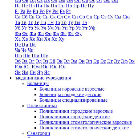
Об
Ов
Од
Оз
Ок
Ол
Ом
Он
Оп
Ор
Ос
От
Оф
Оц
Па
Пе
Пз
Пи
Пк
Пл
Пн
По
Пр
Пс
Пу
Р-
Ра
Ре
Ри
Ро
Ру
Ры
Рэ
Ря
Са
Сб
Св
Се
Си
Ск
Сл
См
Сн
Со
Сп
Ср
Ст
Су
Сы
Сю
Та
Тв
Тг
Те
Ти
Тм
То
Тр
Ту
Ты
Тэ
Уб
Уг
Уз
Ук
Ул
Ум
Ун
Уп
Ур
Ус
Ут
Уф
Фа
Фе
Фи
Фл
Фо
Фр
Фс
Фт
Фу
Ха
Хв
Хе
Хи
Хл
Хо
Ху
Це
Ци
Цф
Ча
Че
Чи
Ша
Шв
Ши
Шу
Эб
Эв
Эг
Эд
Эз
Эй
Эк
Эл
Эм
Эн
Эп
Эр
Эс
Эт
Эу
Эф
Эх
Юв
Юг
Юм
Юн
Юп
Ют
Як
Ям
Ян
Яр
Яс
медицинские учреждения
Больницы
Больницы городские взрослые
Больницы городские детские
Больницы специализированные
Поликлиники
Поликлиники городские взрослые
Поликлиники городские детские
Поликлиники стоматологические взрослые
Поликлиники стоматологические детские
Санатории