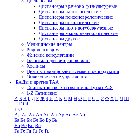
Диспансеры
Диспансеры врачебно-физкультурные
Диспансеры наркологические
Диспансеры психоневрологические
Диспансеры онкологические
Диспансеры противотуберкулезные
Диспансеры кожно-венерологические
Диспансеры другие
Медицинские центры
Родильные дома
Женские консультации
Госпитали для ветеранов войн
Хосписы
Центры планирования семьи и репродукции
Онкологические учреждения
БАДы и другие ТАА
Список торговых названий на буквы А-Я
1-Z Латинские
А
Б
В
Г
Д
Е
Ж
З
И
Й
К
Л
М
Н
О
П
Р
С
Т
У
Ф
Х
Ц
Ч
Ш
Э
Ю
Я
L
Q
Ад
Ае
Ак
Ал
Ан
Ап
Ар
Ас
Ат
Ац
Ба
Бе
Би
Бл
Бо
Бр
Бь
Ва
Ве
Ви
Во
Га
Ге
Ги
Гл
Го
Гр