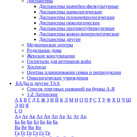
Диспансеры
Диспансеры врачебно-физкультурные
Диспансеры наркологические
Диспансеры психоневрологические
Диспансеры онкологические
Диспансеры противотуберкулезные
Диспансеры кожно-венерологические
Диспансеры другие
Медицинские центры
Родильные дома
Женские консультации
Госпитали для ветеранов войн
Хосписы
Центры планирования семьи и репродукции
Онкологические учреждения
БАДы и другие ТАА
Список торговых названий на буквы А-Я
1-Z Латинские
А
Б
В
Г
Д
Е
Ж
З
И
Й
К
Л
М
Н
О
П
Р
С
Т
У
Ф
Х
Ц
Ч
Ш
Э
Ю
Я
L
Q
Ад
Ае
Ак
Ал
Ан
Ап
Ар
Ас
Ат
Ац
Ба
Бе
Би
Бл
Бо
Бр
Бь
Ва
Ве
Ви
Во
Га
Ге
Ги
Гл
Го
Гр