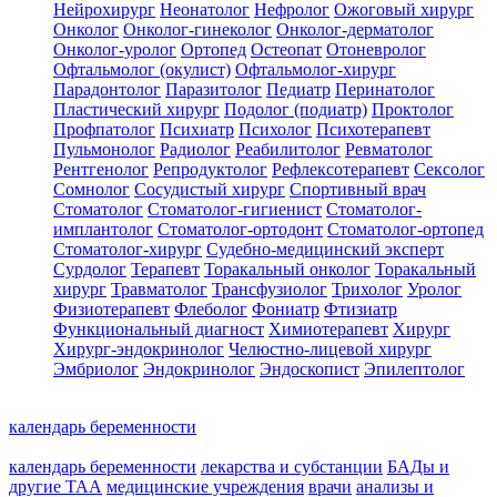
Нейрохирург
Неонатолог
Нефролог
Ожоговый хирург
Онколог
Онколог-гинеколог
Онколог-дерматолог
Онколог-уролог
Ортопед
Остеопат
Отоневролог
Офтальмолог (окулист)
Офтальмолог-хирург
Парадонтолог
Паразитолог
Педиатр
Перинатолог
Пластический хирург
Подолог (подиатр)
Проктолог
Профпатолог
Психиатр
Психолог
Психотерапевт
Пульмонолог
Радиолог
Реабилитолог
Ревматолог
Рентгенолог
Репродуктолог
Рефлексотерапевт
Сексолог
Сомнолог
Сосудистый хирург
Спортивный врач
Стоматолог
Стоматолог-гигиенист
Стоматолог-
имплантолог
Стоматолог-ортодонт
Стоматолог-ортопед
Стоматолог-хирург
Судебно-медицинский эксперт
Сурдолог
Терапевт
Торакальный онколог
Торакальный
хирург
Травматолог
Трансфузиолог
Трихолог
Уролог
Физиотерапевт
Флеболог
Фониатр
Фтизиатр
Функциональный диагност
Химиотерапевт
Хирург
Хирург-эндокринолог
Челюстно-лицевой хирург
Эмбриолог
Эндокринолог
Эндоскопист
Эпилептолог
календарь беременности
календарь беременности
лекарства и субстанции
БАДы и
другие ТАА
медицинские учреждения
врачи
анализы и