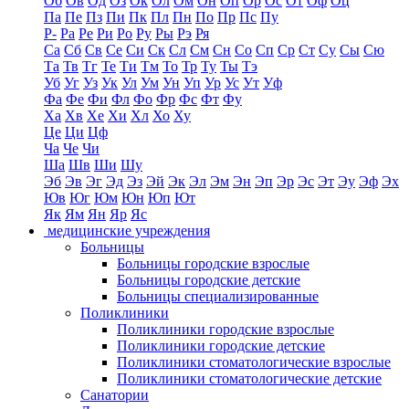
Об
Ов
Од
Оз
Ок
Ол
Ом
Он
Оп
Ор
Ос
От
Оф
Оц
Па
Пе
Пз
Пи
Пк
Пл
Пн
По
Пр
Пс
Пу
Р-
Ра
Ре
Ри
Ро
Ру
Ры
Рэ
Ря
Са
Сб
Св
Се
Си
Ск
Сл
См
Сн
Со
Сп
Ср
Ст
Су
Сы
Сю
Та
Тв
Тг
Те
Ти
Тм
То
Тр
Ту
Ты
Тэ
Уб
Уг
Уз
Ук
Ул
Ум
Ун
Уп
Ур
Ус
Ут
Уф
Фа
Фе
Фи
Фл
Фо
Фр
Фс
Фт
Фу
Ха
Хв
Хе
Хи
Хл
Хо
Ху
Це
Ци
Цф
Ча
Че
Чи
Ша
Шв
Ши
Шу
Эб
Эв
Эг
Эд
Эз
Эй
Эк
Эл
Эм
Эн
Эп
Эр
Эс
Эт
Эу
Эф
Эх
Юв
Юг
Юм
Юн
Юп
Ют
Як
Ям
Ян
Яр
Яс
медицинские учреждения
Больницы
Больницы городские взрослые
Больницы городские детские
Больницы специализированные
Поликлиники
Поликлиники городские взрослые
Поликлиники городские детские
Поликлиники стоматологические взрослые
Поликлиники стоматологические детские
Санатории