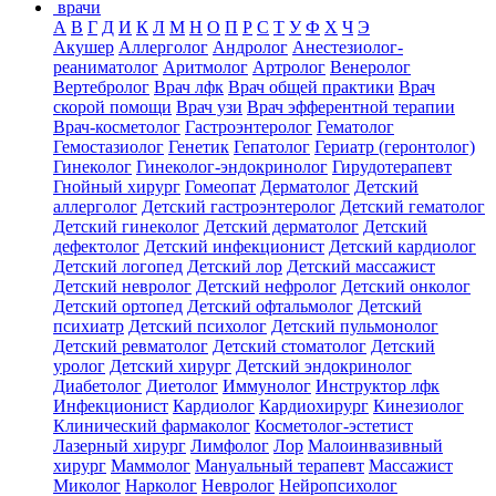
врачи
А
В
Г
Д
И
К
Л
М
Н
О
П
Р
С
Т
У
Ф
Х
Ч
Э
Акушер
Аллерголог
Андролог
Анестезиолог-
реаниматолог
Аритмолог
Артролог
Венеролог
Вертебролог
Врач лфк
Врач общей практики
Врач
скорой помощи
Врач узи
Врач эфферентной терапии
Врач-косметолог
Гастроэнтеролог
Гематолог
Гемостазиолог
Генетик
Гепатолог
Гериатр (геронтолог)
Гинеколог
Гинеколог-эндокринолог
Гирудотерапевт
Гнойный хирург
Гомеопат
Дерматолог
Детский
аллерголог
Детский гастроэнтеролог
Детский гематолог
Детский гинеколог
Детский дерматолог
Детский
дефектолог
Детский инфекционист
Детский кардиолог
Детский логопед
Детский лор
Детский массажист
Детский невролог
Детский нефролог
Детский онколог
Детский ортопед
Детский офтальмолог
Детский
психиатр
Детский психолог
Детский пульмонолог
Детский ревматолог
Детский стоматолог
Детский
уролог
Детский хирург
Детский эндокринолог
Диабетолог
Диетолог
Иммунолог
Инструктор лфк
Инфекционист
Кардиолог
Кардиохирург
Кинезиолог
Клинический фармаколог
Косметолог-эстетист
Лазерный хирург
Лимфолог
Лор
Малоинвазивный
хирург
Маммолог
Мануальный терапевт
Массажист
Миколог
Нарколог
Невролог
Нейропсихолог