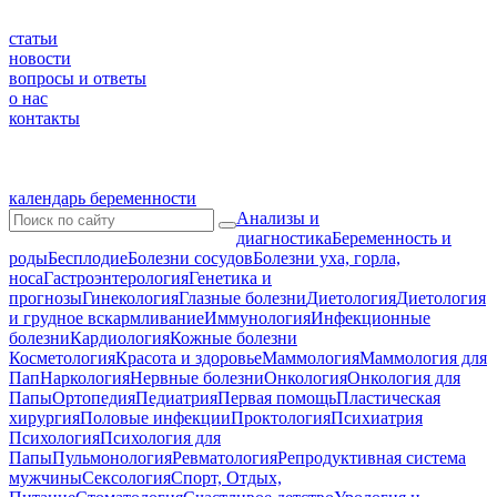
статьи
новости
вопросы и ответы
о нас
контакты
календарь беременности
Анализы и
диагностика
Беременность и
роды
Бесплодие
Болезни сосудов
Болезни уха, горла,
носа
Гастроэнтерология
Генетика и
прогнозы
Гинекология
Глазные болезни
Диетология
Диетология
и грудное вскармливание
Иммунология
Инфекционные
болезни
Кардиология
Кожные болезни
Косметология
Красота и здоровье
Маммология
Маммология для
Пап
Наркология
Нервные болезни
Онкология
Онкология для
Папы
Ортопедия
Педиатрия
Первая помощь
Пластическая
хирургия
Половые инфекции
Проктология
Психиатрия
Психология
Психология для
Папы
Пульмонология
Ревматология
Репродуктивная система
мужчины
Сексология
Спорт, Отдых,