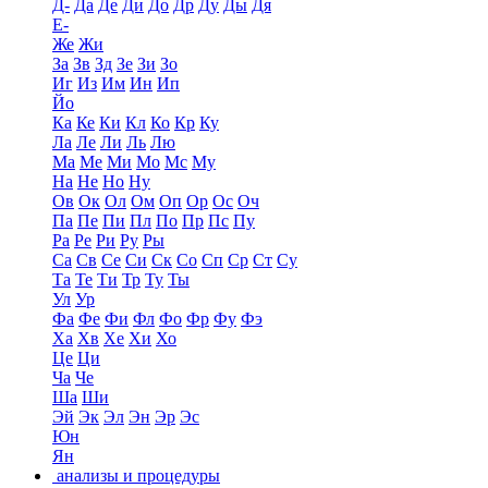
Д-
Да
Де
Ди
До
Др
Ду
Ды
Дя
Е-
Же
Жи
За
Зв
Зд
Зе
Зи
Зо
Иг
Из
Им
Ин
Ип
Йо
Ка
Ке
Ки
Кл
Ко
Кр
Ку
Ла
Ле
Ли
Ль
Лю
Ма
Ме
Ми
Мо
Мс
Му
На
Не
Но
Ну
Ов
Ок
Ол
Ом
Оп
Ор
Ос
Оч
Па
Пе
Пи
Пл
По
Пр
Пс
Пу
Ра
Ре
Ри
Ру
Ры
Са
Св
Се
Си
Ск
Со
Сп
Ср
Ст
Су
Та
Те
Ти
Тр
Ту
Ты
Ул
Ур
Фа
Фе
Фи
Фл
Фо
Фр
Фу
Фэ
Ха
Хв
Хе
Хи
Хо
Це
Ци
Ча
Че
Ша
Ши
Эй
Эк
Эл
Эн
Эр
Эс
Юн
Ян
анализы и процедуры