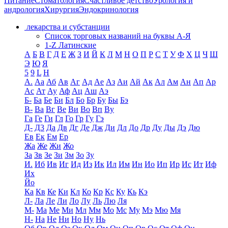
Питание
Стоматология
Счастливое детство
Урология и
андрология
Хирургия
Эндокринология
лекарства и субстанции
Список торговых названий на буквы А-Я
1-Z Латинские
А
Б
В
Г
Д
Е
Ж
З
И
Й
К
Л
М
Н
О
П
Р
С
Т
У
Ф
Х
Ц
Ч
Ш
Э
Ю
Я
5
9
L
H
А.
Аа
Аб
Ав
Аг
Ад
Ае
Аз
Аи
Ай
Ак
Ал
Ам
Ан
Ап
Ар
Ас
Ат
Ау
Аф
Ац
Аш
Аэ
Б-
Ба
Бе
Би
Бл
Бо
Бр
Бу
Бы
Бэ
В-
Ва
Вг
Ве
Ви
Во
Вп
Ву
Га
Ге
Ги
Гл
Го
Гр
Гу
Гэ
Д-
Д3
Да
Дв
Дг
Де
Дж
Ди
Дл
До
Др
Ду
Ды
Дэ
Дю
Ев
Ек
Ем
Ер
Жа
Же
Жи
Жо
За
Зв
Зе
Зи
Зм
Зо
Зу
И.
Иб
Ив
Иг
Ид
Из
Ик
Ил
Им
Ин
Ио
Ип
Ир
Ис
Ит
Иф
Их
Йо
Ка
Кв
Ке
Ки
Кл
Ко
Кр
Кс
Ку
Кь
Кэ
Л-
Ла
Ле
Ли
Ло
Лу
Ль
Лю
Ля
М-
Ма
Ме
Ми
Мл
Мм
Мо
Мс
Му
Мэ
Мю
Мя
Н-
На
Не
Ни
Но
Ну
Нь